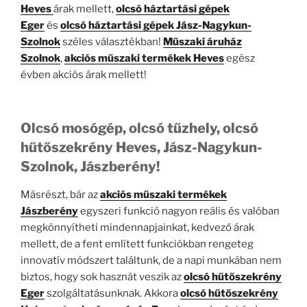
Heves
árak mellett,
olcsó háztartási gépek
Eger
és
olcsó háztartási gépek Jász-Nagykun-
Szolnok
széles választékban!
Műszaki áruház
Szolnok
,
akciós műszaki termékek Heves
egész
évben akciós árak mellett!
Olcsó mosógép, olcsó tűzhely, olcsó
hűtőszekrény Heves, Jász-Nagykun-
Szolnok, Jászberény!
Másrészt, bár az
akciós műszaki termékek
Jászberény
egyszeri funkció nagyon reális és valóban
megkönnyítheti mindennapjainkat, kedvező árak
mellett, de a fent említett funkciókban rengeteg
innovatív módszert találtunk, de a napi munkában nem
biztos, hogy sok hasznát veszik az
olcsó hűtőszekrény
Eger
szolgáltatásunknak. Akkora
olcsó hűtőszekrény