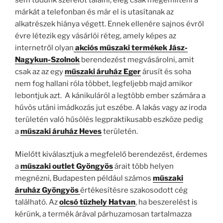
márkát a telefonban és már el is utasítanak az
alkatrészek hiánya végett. Ennek ellenére sajnos évről
évre létezik egy vásárlói réteg, amely képes az
internetről olyan
akciós műszaki termékek Jász-
Nagykun-Szolnok
berendezést megvásárolni, amit
csak az az egy
műszaki áruház Eger
árusít és soha
nem fog hallani róla többet, legfeljebb majd amikor
lebontjuk azt. A kánikuláról a legtöbb ember számára a
hűvös utáni imádkozás jut eszébe. A lakás vagy az iroda
területén való hűsölés legpraktikusabb eszköze pedig
a
műszaki áruház Heves
területén.
Mielőtt kiválasztjuk a megfelelő berendezést, érdemes
a
műszaki outlet Gyöngyös
árait több helyen
megnézni, Budapesten például számos
műszaki
áruház Gyöngyös
értékesítésre szakosodott cég
található. Az
olcsó tűzhely Hatvan
, ha beszerelést is
kérünk, a termék árával párhuzamosan tartalmazza