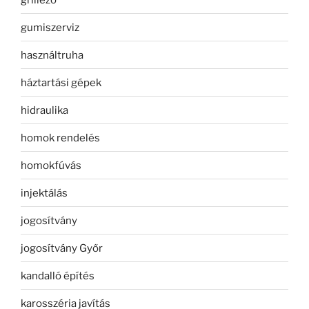
gumiszerviz
használtruha
háztartási gépek
hidraulika
homok rendelés
homokfúvás
injektálás
jogosítvány
jogosítvány Győr
kandalló építés
karosszéria javítás