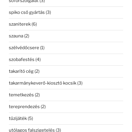
sofőrszolgálat
(3)
spiko cső gyártás
(3)
szaniterek
(6)
szauna
(2)
szélvédőcsere
(1)
szobafestés
(4)
takarító cég
(2)
takarmánykeverő-kiosztó kocsik
(3)
temetkezés
(2)
tereprendezés
(2)
tűzijáték
(5)
utólagos falszigetelés
(3)