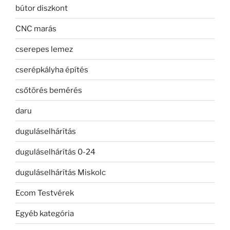
bútor diszkont
CNC marás
cserepes lemez
cserépkályha építés
csőtörés bemérés
daru
duguláselhárítás
duguláselhárítás 0-24
duguláselhárítás Miskolc
Ecom Testvérek
Egyéb kategória