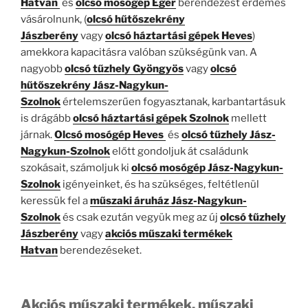
Hatvan
és
olcsó mosógép Eger
berendezést érdemes
vásárolnunk, (
olcsó hűtőszekrény
Jászberény
vagy
olcsó háztartási gépek Heves
)
amekkora kapacitásra valóban szükségünk van. A
nagyobb
olcsó tűzhely Gyöngyös
vagy
olcsó
hűtőszekrény Jász-Nagykun-
Szolnok
értelemszerűen fogyasztanak, karbantartásuk
is drágább
olcsó
háztartási gépek Szolnok
mellett
járnak.
Olcsó mosógép Heves
és
olcsó tűzhely Jász-
Nagykun-Szolnok
előtt gondoljuk át családunk
szokásait, számoljuk ki
olcsó mosógép Jász-Nagykun-
Szolnok
igényeinket, és ha szükséges, feltétlenül
keressük fel a
műszaki áruház Jász-Nagykun-
Szolnok
és csak ezután vegyük meg az új
olcsó tűzhely
Jászberény
vagy
akciós műszaki termékek
Hatvan
berendezéseket.
Akciós műszaki termékek, műszaki