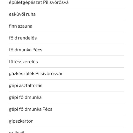
épületgépészet Pilisvörösvá
esküvői ruha
finn szauna
föld rendelés
földmunka Pécs
fűtésszerelés
gázkészülék Pilsivörösvár
gépi aszfaltozás
gépi földmunka
gépi földmunka Pécs
gipszkarton
grillező