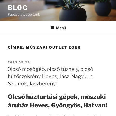
Tartalomhoz
BLOG
Kapcsolatot építünk
Menü
CÍMKE:
MŰSZAKI OUTLET EGER
BEKÜLDVE:
2023.09.29.
Olcsó mosógép, olcsó tűzhely, olcsó
hűtőszekrény Heves, Jász-Nagykun-
Szolnok, Jászberény!
Olcsó háztartási gépek, műszaki
áruház Heves, Gyöngyös, Hatvan!