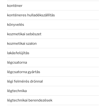
konténer
konténeres hulladékszállítás
könyvelés
kozmetikai sebészet
kozmetikai szalon
lakásfelújítás
légcsatorna
légcsatorna gyártás
légi felmérés drónnal
légtechnika
légtechnikai berendezések