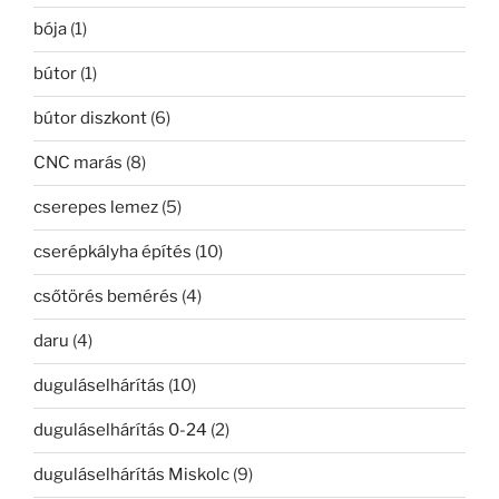
bója
(1)
bútor
(1)
bútor diszkont
(6)
CNC marás
(8)
cserepes lemez
(5)
cserépkályha építés
(10)
csőtörés bemérés
(4)
daru
(4)
duguláselhárítás
(10)
duguláselhárítás 0-24
(2)
duguláselhárítás Miskolc
(9)