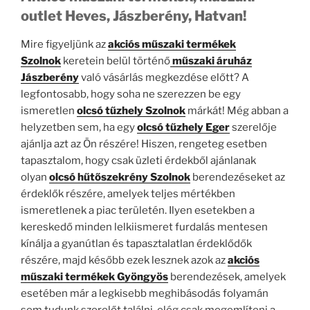
outlet Heves, Jászberény, Hatvan!
Mire figyeljünk az
akciós műszaki termékek
Szolnok
keretein belül történő
műszaki áruház
Jászberény
való vásárlás megkezdése előtt? A
legfontosabb, hogy soha ne szerezzen be egy
ismeretlen
olcsó tűzhely Szolnok
márkát! Még abban a
helyzetben sem, ha egy
olcsó tűzhely Eger
szerelője
ajánlja azt az Ön részére! Hiszen, rengeteg esetben
tapasztalom, hogy csak üzleti érdekből ajánlanak
olyan
olcsó hűtőszekrény Szolnok
berendezéseket az
érdeklők részére, amelyek teljes mértékben
ismeretlenek a piac területén. Ilyen esetekben a
kereskedő minden lelkiismeret furdalás mentesen
kínálja a gyanútlan és tapasztalatlan érdeklődők
részére, majd később ezek lesznek azok az
akciós
műszaki termékek Gyöngyös
berendezések, amelyek
esetében már a legkisebb meghibásodás folyamán
sem tudunk szerelőt találni, elég csak megemlíteni a