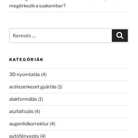
megérkezik a szakember?
Keresés
Keresé
a
következő
kifejezésre:
KATEGÓRIÁK
3D nyomtatás
(4)
acélszerkezet gyártás
(1)
alakformálás
(1)
aszfaltozás
(4)
augenlidkorrektur
(4)
autófényezés
(4)