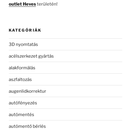
outlet Heves
területén!
KATEGÓRIÁK
3D nyomtatás
acélszerkezet gyártás
alakformálás
aszfaltozás
augenlidkorrektur
autófényezés
autómentés
autómentő bérlés