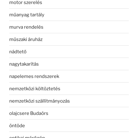
motor szerelés
műanyag tartály
murva rendelés
műszaki áruház
nádtető
nagytakarítás
napelemes rendszerek
nemzetközi költöztetés
nemzetközi szállítmányozás
olajcsere Budaörs
öntöde
optikai mérőgép