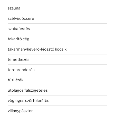
szauna
szélvédőcsere
szobafestés
takarító cég
takarmánykeverő-kiosztó kocsik
temetkezés
tereprendezés
tűzijáték
utólagos falszigetelés
végleges szőrtelenítés
villanypásztor