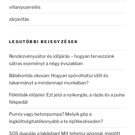
villanyszerelés
zárjavítás
LEGUTÓBBI BEJEGYZÉSEK
Rendezvénysátor és időjárás – hogyan tervezzünk
sátras eseményt a négy évszakban
Bálabontás okosan: Hogyan spórolhatsz időt és
takarmányt a mindennapi munkában?
Fékhibák előjelei: Ezt jelzi a nyikorgás, a rázás és a puha
fékpedál
Pumix vagy betonpumpa? Melyik gép a
legköltséghatékonyabb a te építkezéseden?
SOS dugulás a lakásban! Mit tehetsz azonnal, mielőtt