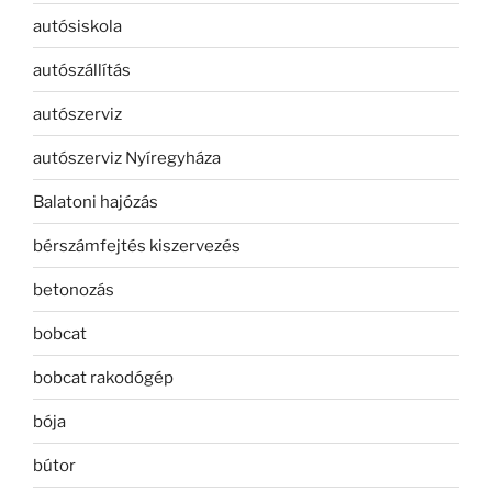
autósiskola
autószállítás
autószerviz
autószerviz Nyíregyháza
Balatoni hajózás
bérszámfejtés kiszervezés
betonozás
bobcat
bobcat rakodógép
bója
bútor