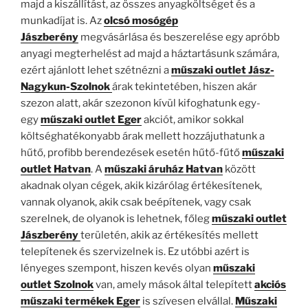
majd a kiszállítást, az összes anyagköltséget és a
munkadíjat is. Az
olcsó mosógép
Jászberény
megvásárlása és beszerelése egy apróbb
anyagi megterhelést ad majd a háztartásunk számára,
ezért ajánlott lehet szétnézni a
műszaki outlet Jász-
Nagykun-Szolnok
árak tekintetében, hiszen akár
szezon alatt, akár szezonon kívül kifoghatunk egy-
egy
műszaki outlet Eger
akciót, amikor sokkal
költséghatékonyabb árak mellett hozzájuthatunk a
hűtő, profibb berendezések esetén hűtő-fűtő
műszaki
outlet Hatvan
. A
műszaki áruház Hatvan
között
akadnak olyan cégek, akik kizárólag értékesítenek,
vannak olyanok, akik csak beépítenek, vagy csak
szerelnek, de olyanok is lehetnek, főleg
műszaki outlet
Jászberény
területén, akik az értékesítés mellett
telepítenek és szervizelnek is. Ez utóbbi azért is
lényeges szempont, hiszen kevés olyan
műszaki
outlet Szolnok
van, amely mások által telepített
akciós
műszaki termékek Eger
is szívesen elvállal.
Műszaki