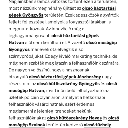
Napjainkban számos változás történt ezen a területen,
most nézzünk meg néhány újítást az
olcsó
h
áztartási
gépek Gyöngyös
területén. Ezek az eszközök a gyártók
fejlett fejlesztései, amelyek a fogyasztói árakban is
megmutatkoznak. Az innováció még a
leghagyományosabb
olcsó
háztartási gépek
Hatvan
elől sem kerülheti el. A vezető
olcsó mosógép
Gyöngyös
már évek óta elvégzik első
szárnypróbájukat. Ez egy kiváló marketing technika, de
még nem szabták meg igazán a felhasználóink ​​számára.
De nagyon valószínű, hogy a hasznosnak
bizonyuló
olcsó háztartási gépek Jászberény
nagy
része, mint az
olcsó hűtőszekrény Gyöngyös
és
olcsó
mosógép Hatvan
, rövid időn belül elhelyezhető az
üzletek polcain olyan áron, amelyet a hétköznapi
felhasználók vásárolhatnak, ezért érdemes
megismerni a jelenlegi trendeket nekünk,
felhasználóknak az
olcsó hűtőszekrény Heves
és
olcsó
mosógép Szolnok
területén kedvező
olcsó tűzhely