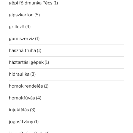
gépi földmunka Pécs
(1)
gipszkarton
(5)
grillező
(4)
gumiszerviz
(1)
használtruha
(1)
háztartási gépek
(1)
hidraulika
(3)
homok rendelés
(1)
homokfúvás
(4)
injektálás
(3)
jogosítvány
(1)