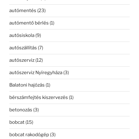
autómentés
(23)
autómentő bérlés
(1)
autósiskola
(9)
autószállítás
(7)
autószerviz
(12)
autószerviz Nyíregyháza
(3)
Balatoni hajózás
(1)
bérszámfejtés kiszervezés
(1)
betonozás
(3)
bobcat
(15)
bobcat rakodógép
(3)