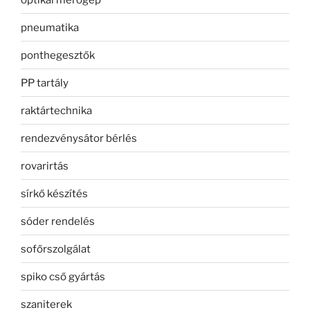
pneumatika
ponthegesztők
PP tartály
raktártechnika
rendezvénysátor bérlés
rovarirtás
sírkő készítés
sóder rendelés
sofőrszolgálat
spiko cső gyártás
szaniterek