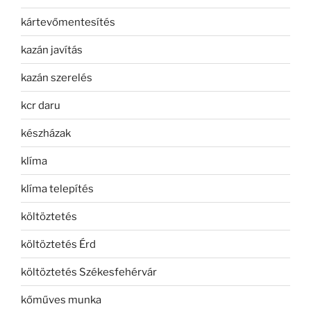
kártevőmentesítés
kazán javítás
kazán szerelés
kcr daru
készházak
klíma
klíma telepítés
költöztetés
költöztetés Érd
költöztetés Székesfehérvár
kőműves munka