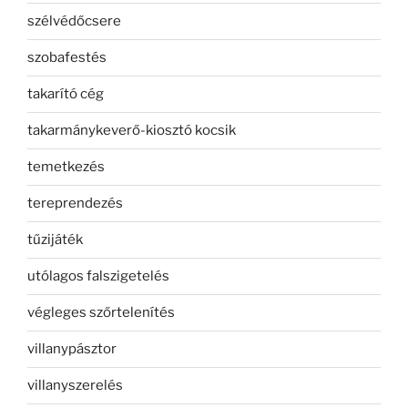
szélvédőcsere
szobafestés
takarító cég
takarmánykeverő-kiosztó kocsik
temetkezés
tereprendezés
tűzijáték
utólagos falszigetelés
végleges szőrtelenítés
villanypásztor
villanyszerelés