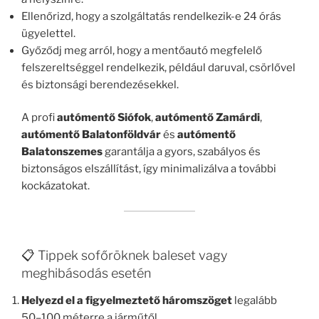
Ellenőrizd, hogy a szolgáltatás rendelkezik-e 24 órás
ügyelettel.
Győződj meg arról, hogy a mentőautó megfelelő
felszereltséggel rendelkezik, például daruval, csörlővel
és biztonsági berendezésekkel.
A profi
autómentő Siófok
,
autómentő Zamárdi
,
autómentő Balatonföldvár
és
autómentő
Balatonszemes
garantálja a gyors, szabályos és
biztonságos elszállítást, így minimalizálva a további
kockázatokat.
📋 Tippek sofőröknek baleset vagy
meghibásodás esetén
Helyezd el a figyelmeztető háromszöget
legalább
50–100 méterre a járműtől.