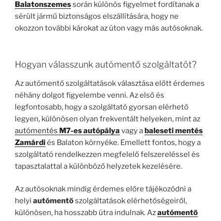
Balatonszemes
során különös figyelmet fordítanak a
sérült jármű biztonságos elszállítására, hogy ne
okozzon további károkat az úton vagy más autósoknak.
Hogyan válasszunk autómentő szolgáltatót?
Az autómentő szolgáltatások választása előtt érdemes
néhány dolgot figyelembe venni. Az első és
legfontosabb, hogy a szolgáltató gyorsan elérhető
legyen, különösen olyan frekventált helyeken, mint az
autómentés
M7-es autópálya
vagy a
baleseti mentés
Zamárdi
és Balaton környéke. Emellett fontos, hogy a
szolgáltató rendelkezzen megfelelő felszereléssel és
tapasztalattal a különböző helyzetek kezelésére.
Az autósoknak mindig érdemes előre tájékozódni a
helyi
autómentő
szolgáltatások elérhetőségeiről,
különösen, ha hosszabb útra indulnak. Az
autómentő