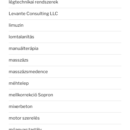
légtechnikai rendszerek
Levante Consulting LLC
limuzin
lomtalanítás
manuálterápia
masszázs
masszázsmedence
méhtelep
mellkorrekció Sopron
mixerbeton
motor szerelés
műanyag tartály