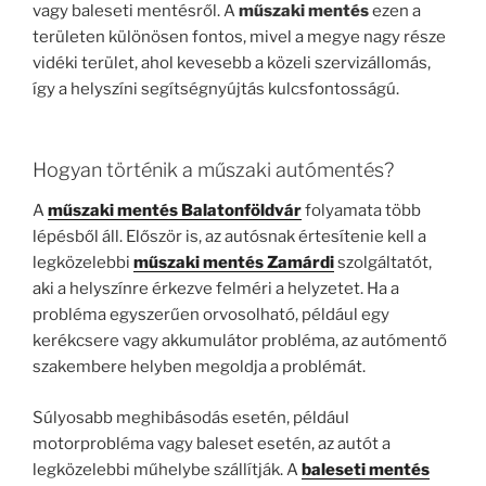
vagy baleseti mentésről. A
műszaki mentés
ezen a
területen különösen fontos, mivel a megye nagy része
vidéki terület, ahol kevesebb a közeli szervizállomás,
így a helyszíni segítségnyújtás kulcsfontosságú.
Hogyan történik a műszaki autómentés?
A
műszaki mentés Balatonföldvár
folyamata több
lépésből áll. Először is, az autósnak értesítenie kell a
legközelebbi
műszaki mentés Zamárdi
szolgáltatót,
aki a helyszínre érkezve felméri a helyzetet. Ha a
probléma egyszerűen orvosolható, például egy
kerékcsere vagy akkumulátor probléma, az autómentő
szakembere helyben megoldja a problémát.
Súlyosabb meghibásodás esetén, például
motorprobléma vagy baleset esetén, az autót a
legközelebbi műhelybe szállítják. A
baleseti mentés