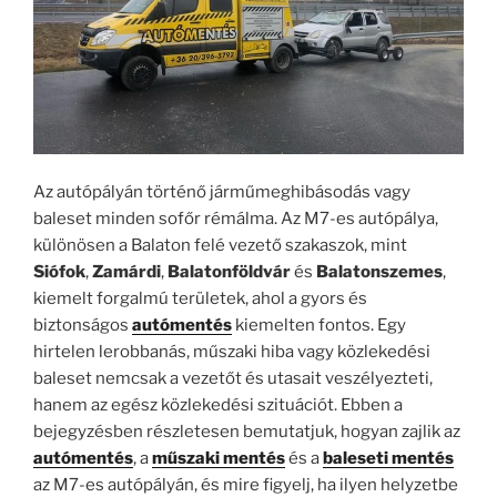
Az autópályán történő járműmeghibásodás vagy
baleset minden sofőr rémálma. Az M7-es autópálya,
különösen a Balaton felé vezető szakaszok, mint
Siófok
,
Zamárdi
,
Balatonföldvár
és
Balatonszemes
,
kiemelt forgalmú területek, ahol a gyors és
biztonságos
autómentés
kiemelten fontos. Egy
hirtelen lerobbanás, műszaki hiba vagy közlekedési
baleset nemcsak a vezetőt és utasait veszélyezteti,
hanem az egész közlekedési szituációt. Ebben a
bejegyzésben részletesen bemutatjuk, hogyan zajlik az
autómentés
, a
műszaki mentés
és a
baleseti mentés
az M7-es autópályán, és mire figyelj, ha ilyen helyzetbe