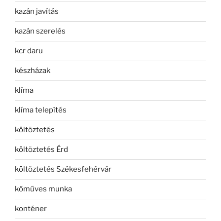
kazán javítás
kazán szerelés
kcr daru
készházak
klíma
klíma telepítés
költöztetés
költöztetés Érd
költöztetés Székesfehérvár
kőműves munka
konténer