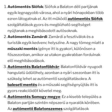
Autómentés Siófok
: Siófok a Balaton déli partjának
egyik legnagyobb városa, ahol a nyári hónapokban több
ezren látogatnak el. Az itt működő
autómentés Siófok
szolgáltatások gyors és megbízható segítséget
nyújtanak a meghibásodott autósoknak.
Autómentés Zamárdi
: Zamárdi a fesztiválok és a
turisták egyik kedvenc helyszíne. A nagy tömeg miatt a
műszaki mentés
igénye itt is gyakori, különösen a
főszezonban, amikor az utakon gyakrabban fordulnak
elő meghibásodások.
Autómentés Balatonföldvár
: Balatonföldvár nyugodt
hangulatú üdülőhely, azonban a nyári szezonban itt is
szükség lehet az autómentő szolgáltatásokra. A
baleseti mentés
és a műszaki segítségnyújtás itt is
gyors reakcióidőt követel meg.
Autómentés Somogy megye
: Ez a kisebb település a
Balaton partján szintén népszerű a nyaralók körében.
Az
autómentő Balatonszemes
szolgáltatások