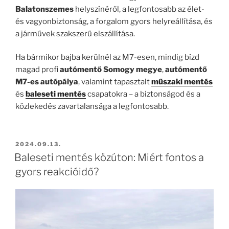
Balatonszemes
helyszínéről, a legfontosabb az élet-
és vagyonbiztonság, a forgalom gyors helyreállítása, és
a járművek szakszerű elszállítása.
Ha bármikor bajba kerülnél az M7-esen, mindig bízd
magad profi
autómentő Somogy megye
,
autómentő
M7-es autópálya
, valamint tapasztalt
műszaki mentés
és
baleseti mentés
csapatokra – a biztonságod és a
közlekedés zavartalansága a legfontosabb.
BEKÜLDVE:
2024.09.13.
Baleseti mentés közúton: Miért fontos a
gyors reakcióidő?