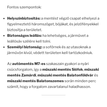
Fontos szempontok:
Helyszínbiztosítás:
a mentést végző csapat elhelyezi a
figyelmeztető háromszöget, bójákat, és jelzőfényekkel
biztosítja a területet.
Biztonságos leállás:
ha lehetséges, a járművet a
leállósáv szélére kell tolni.
Személyi biztonság:
a sofőrnek és az utasoknak a
járművön kívül, védett területen kell tartózkodniuk.
Az
autómentés M7-es
szakaszain gyakori a nyári
csúcsforgalom, így a
műszaki mentés Siófok
,
műszaki
mentés Zamárdi
,
műszaki mentés Balatonföldvár
és
műszaki mentés Balatonszemes
során minden perc
számít, hogy a forgalom zavartalanul haladhasson.