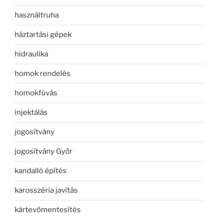
használtruha
háztartási gépek
hidraulika
homok rendelés
homokfúvás
injektálás
jogosítvány
jogosítvány Győr
kandalló építés
karosszéria javítás
kártevőmentesítés