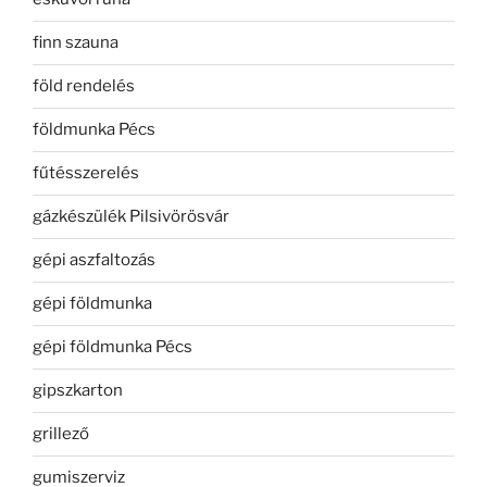
finn szauna
föld rendelés
földmunka Pécs
fűtésszerelés
gázkészülék Pilsivörösvár
gépi aszfaltozás
gépi földmunka
gépi földmunka Pécs
gipszkarton
grillező
gumiszerviz