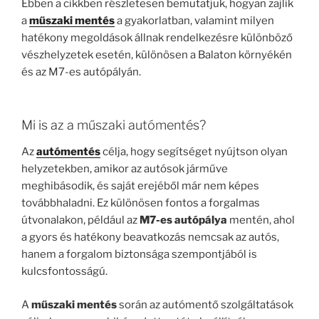
Ebben a cikkben részletesen bemutatjuk, hogyan zajlik
a
műszaki mentés
a gyakorlatban, valamint milyen
hatékony megoldások állnak rendelkezésre különböző
vészhelyzetek esetén, különösen a Balaton környékén
és az M7-es autópályán.
Mi is az a műszaki autómentés?
Az
autómentés
célja, hogy segítséget nyújtson olyan
helyzetekben, amikor az autósok járműve
meghibásodik, és saját erejéből már nem képes
továbbhaladni. Ez különösen fontos a forgalmas
útvonalakon, például az
M7-es autópálya
mentén, ahol
a gyors és hatékony beavatkozás nemcsak az autós,
hanem a forgalom biztonsága szempontjából is
kulcsfontosságú.
A
műszaki mentés
során az autómentő szolgáltatások