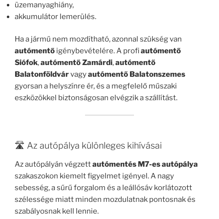
üzemanyaghiány,
akkumulátor lemerülés.
Ha a jármű nem mozdítható, azonnal szükség van
autómentő
igénybevételére. A profi
autómentő
Siófok
,
autómentő Zamárdi
,
autómentő
Balatonföldvár
vagy
autómentő Balatonszemes
gyorsan a helyszínre ér, és a megfelelő műszaki
eszközökkel biztonságosan elvégzik a szállítást.
🛣️ Az autópálya különleges kihívásai
Az autópályán végzett
autómentés M7-es autópálya
szakaszokon kiemelt figyelmet igényel. A nagy
sebesség, a sűrű forgalom és a leállósáv korlátozott
szélessége miatt minden mozdulatnak pontosnak és
szabályosnak kell lennie.