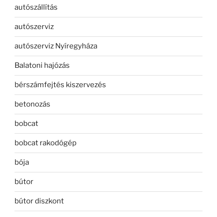
autószállítás
autószerviz
autószerviz Nyíregyháza
Balatoni hajózás
bérszámfejtés kiszervezés
betonozás
bobcat
bobcat rakodógép
bója
bútor
bútor diszkont