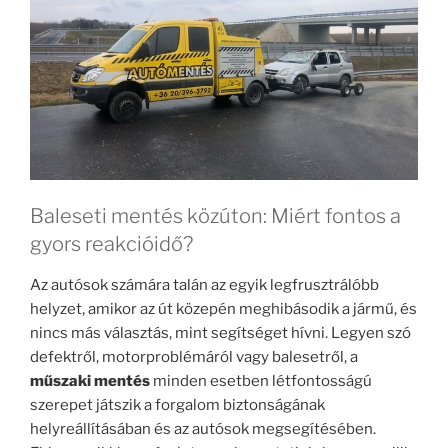
Baleseti mentés közúton: Miért fontos a
gyors reakcióidő?
Az autósok számára talán az egyik legfrusztrálóbb
helyzet, amikor az út közepén meghibásodik a jármű, és
nincs más választás, mint segítséget hívni. Legyen szó
defektről, motorproblémáról vagy balesetről, a
műszaki mentés
minden esetben létfontosságú
szerepet játszik a forgalom biztonságának
helyreállításában és az autósok megsegítésében.