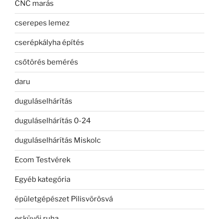
CNC marás
cserepes lemez
cserépkályha építés
csőtörés bemérés
daru
duguláselhárítás
duguláselhárítás 0-24
duguláselhárítás Miskolc
Ecom Testvérek
Egyéb kategória
épületgépészet Pilisvörösvá
esküvői ruha