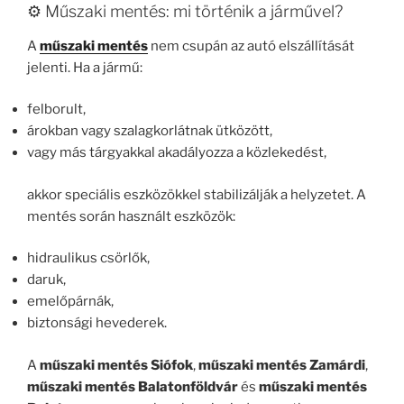
⚙️ Műszaki mentés: mi történik a járművel?
A
műszaki mentés
nem csupán az autó elszállítását
jelenti. Ha a jármű:
felborult,
árokban vagy szalagkorlátnak ütközött,
vagy más tárgyakkal akadályozza a közlekedést,
akkor speciális eszközökkel stabilizálják a helyzetet. A
mentés során használt eszközök:
hidraulikus csörlők,
daruk,
emelőpárnák,
biztonsági hevederek.
A
műszaki mentés Siófok
,
műszaki mentés Zamárdi
,
műszaki mentés Balatonföldvár
és
műszaki mentés