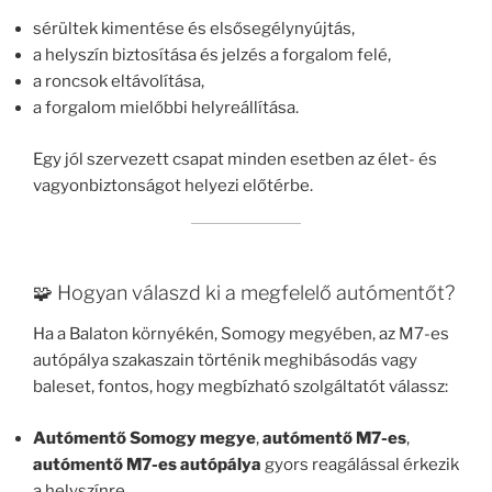
sérültek kimentése és elsősegélynyújtás,
a helyszín biztosítása és jelzés a forgalom felé,
a roncsok eltávolítása,
a forgalom mielőbbi helyreállítása.
Egy jól szervezett csapat minden esetben az élet- és
vagyonbiztonságot helyezi előtérbe.
🧩 Hogyan válaszd ki a megfelelő autómentőt?
Ha a Balaton környékén, Somogy megyében, az M7-es
autópálya szakaszain történik meghibásodás vagy
baleset, fontos, hogy megbízható szolgáltatót válassz:
Autómentő Somogy megye
,
autómentő M7-es
,
autómentő M7-es autópálya
gyors reagálással érkezik
a helyszínre.