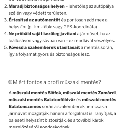
Maradj biztonságos helyen
– lehetőleg az autópálya
szélén vagy védett területen.
Értesítsd az autómentőt
és pontosan add meg a
helyszínt (pl. km-tábla vagy GPS-koordináta).
Ne próbáld saját kezűleg javítani
a járművet, ha az
leállósávon vagy sávban van – ez rendkívül veszélyes.
Kövesd a szakemberek utasításait
a mentés során,
így a folyamat gyors és biztonságos lesz.
🌐 Miért fontos a profi műszaki mentés?
A
műszaki mentés Siófok
,
műszaki mentés Zamárdi
,
műszaki mentés Balatonföldvár
és
műszaki mentés
Balatonszemes
során a szakemberek nemcsak a
járművet mozgatják, hanem a forgalmat is irányítják, a
baleseti helyszínt biztosítják, és a további károk
megelőzéséről gondoskodnak.