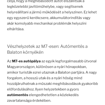
célja, hogy a meghibásodott autót elszállítsák a
legközelebbi javítóműhelybe, vagy segítsenek
helyreállítani a jármű működését a helyszínen. Ez lehet
egy egyszerű kerékcsere, akkumulátorindítás vagy
akár komolyabb mechanikai problémák helyszíni
elhárítása.
Vészhelyzetek az M7-esen: Autómentés a
Balaton környékén
Az
M7-es autópálya
az egyik legforgalmasabb útvonal
Magyarországon, különösen a nyári hónapokban,
amikor turisták ezrei utaznak a Balaton partjára. A nagy
forgalom, a hosszú utak és a nyári hőség mind
hozzájárulhatnak a műszaki meghibásodások gyakoribb
előfordulásához. Ilyen helyzetekben a gyors
autómentés
elengedhetetlen a közlekedés
zavartalansága érdekében.