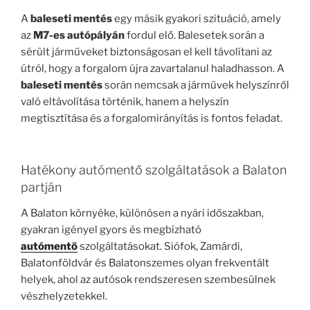
A
baleseti mentés
egy másik gyakori szituáció, amely
az
M7-es autópályán
fordul elő. Balesetek során a
sérült járműveket biztonságosan el kell távolítani az
útról, hogy a forgalom újra zavartalanul haladhasson. A
baleseti mentés
során nemcsak a járművek helyszínről
való eltávolítása történik, hanem a helyszín
megtisztítása és a forgalomirányítás is fontos feladat.
Hatékony autómentő szolgáltatások a Balaton
partján
A Balaton környéke, különösen a nyári időszakban,
gyakran igényel gyors és megbízható
autómentő
szolgáltatásokat. Siófok, Zamárdi,
Balatonföldvár és Balatonszemes olyan frekventált
helyek, ahol az autósok rendszeresen szembesülnek
vészhelyzetekkel.