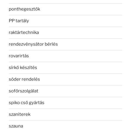
ponthegesztők
PP tartály
raktártechnika
rendezvénysátor bérlés
rovarirtás
sírkő készítés
sóder rendelés
sofőrszolgálat
spiko cső gyártás
szaniterek
szauna