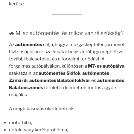
kerülsz.
🚗 Mi az autómentés, és mikor van rá szükség?
Az
autómentés
célja, hogy a mozgásképtelen járművet
biztonságosan elszállítsák a helyszínről, így megelőzve
további baleseteket és a forgalmi torlódást. A
forgalmas autópályákon, különösen a
M7-es autópálya
szakaszain, az
autómentés Siófok
,
autómentés
Zamárdi
,
autómentés Balatonföldvár
és
autómentés
Balatonszemes
területén kiemelten fontos a gyors
reagálás.
A meghibásodás okai lehetnek:
motorhiba,
defekt vagy kerékprobléma,