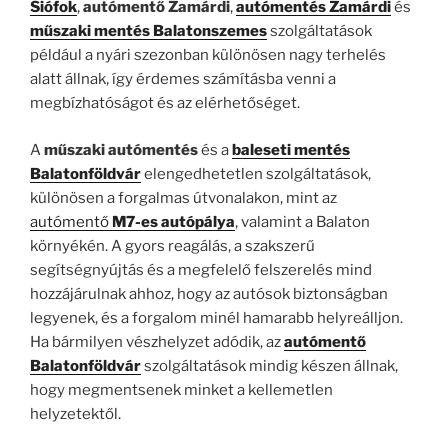
Siófok
,
autómentő Zamárdi
,
autómentés Zamárdi
és
műszaki mentés Balatonszemes
szolgáltatások
például a nyári szezonban különösen nagy terhelés
alatt állnak, így érdemes számításba venni a
megbízhatóságot és az elérhetőséget.
A
műszaki autómentés
és a
baleseti mentés
Balatonföldvár
elengedhetetlen szolgáltatások,
különösen a forgalmas útvonalakon, mint az
autómentő
M7-es autópálya
, valamint a Balaton
környékén. A gyors reagálás, a szakszerű
segítségnyújtás és a megfelelő felszerelés mind
hozzájárulnak ahhoz, hogy az autósok biztonságban
legyenek, és a forgalom minél hamarabb helyreálljon.
Ha bármilyen vészhelyzet adódik, az
autómentő
Balatonföldvár
szolgáltatások mindig készen állnak,
hogy megmentsenek minket a kellemetlen
helyzetektől.