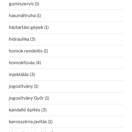
gumiszerviz
(1)
használtruha
(1)
háztartási gépek
(1)
hidraulika
(3)
homok rendelés
(1)
homokfúvás
(4)
injektálás
(3)
jogosítvány
(1)
jogosítvány Győr
(1)
kandalló építés
(3)
karosszéria javítás
(1)