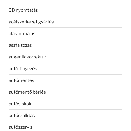
3D nyomtatás
acélszerkezet gyártás
alakformálás
aszfaltozás
augenlidkorrektur
autófényezés
autómentés
autómentő bérlés
autósiskola
autószállítás
autószerviz