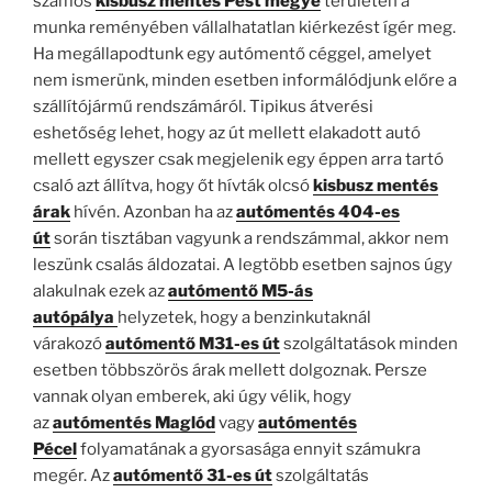
számos
kisbusz mentés Pest megye
területén a
munka reményében vállalhatatlan kiérkezést ígér meg.
Ha megállapodtunk egy autómentő céggel, amelyet
nem ismerünk, minden esetben informálódjunk előre a
szállítójármű rendszámáról. Tipikus átverési
eshetőség lehet, hogy az út mellett elakadott autó
mellett egyszer csak megjelenik egy éppen arra tartó
csaló azt állítva, hogy őt hívták olcsó
kisbusz mentés
árak
hívén. Azonban ha az
autómentés 404-es
út
során tisztában vagyunk a rendszámmal, akkor nem
leszünk csalás áldozatai. A legtöbb esetben sajnos úgy
alakulnak ezek az
autómentő M5-ás
autópálya
helyzetek, hogy a benzinkutaknál
várakozó
autómentő M31-es út
szolgáltatások minden
esetben többszörös árak mellett dolgoznak. Persze
vannak olyan emberek, aki úgy vélik, hogy
az
autómentés Maglód
vagy
autómentés
Pécel
folyamatának a gyorsasága ennyit számukra
megér. Az
autómentő 31-es út
szolgáltatás