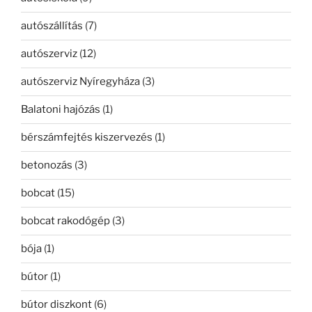
autószállítás
(7)
autószerviz
(12)
autószerviz Nyíregyháza
(3)
Balatoni hajózás
(1)
bérszámfejtés kiszervezés
(1)
betonozás
(3)
bobcat
(15)
bobcat rakodógép
(3)
bója
(1)
bútor
(1)
bútor diszkont
(6)