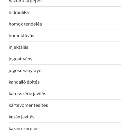
háztartási gépek
hidraulika
homok rendelés
homokfúvás
injektálás
jogosítvány
jogosítvány Győr
kandalló építés
karosszéria javítás
kártevőmentesítés
kazán javítás
kazán szerelés