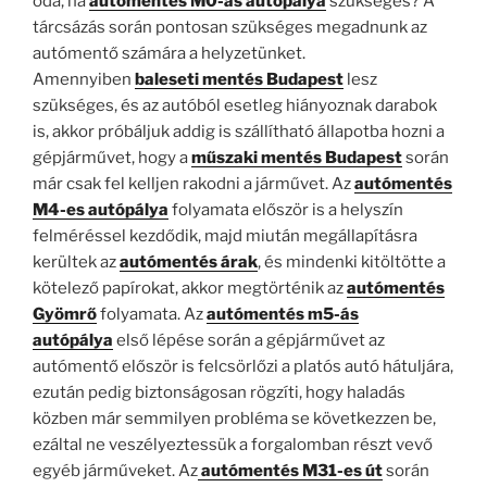
oda, ha
autómentés M0-ás autópálya
szükséges? A
tárcsázás során pontosan szükséges megadnunk az
autómentő számára a helyzetünket.
Amennyiben
baleseti mentés Budapest
lesz
szükséges, és az autóból esetleg hiányoznak darabok
is, akkor próbáljuk addig is szállítható állapotba hozni a
gépjárművet, hogy a
műszaki mentés Budapest
során
már csak fel kelljen rakodni a járművet. Az
autómentés
M4-es autópálya
folyamata először is a helyszín
felméréssel kezdődik, majd miután megállapításra
kerültek az
autómentés árak
, és mindenki kitöltötte a
kötelező papírokat, akkor megtörténik az
autómentés
Gyömrő
folyamata. Az
autómentés m5-ás
autópálya
első lépése során a gépjárművet az
autómentő először is felcsörlőzi a platós autó hátuljára,
ezután pedig biztonságosan rögzíti, hogy haladás
közben már semmilyen probléma se következzen be,
ezáltal ne veszélyeztessük a forgalomban részt vevő
egyéb járműveket. Az
autómentés M31-es út
során