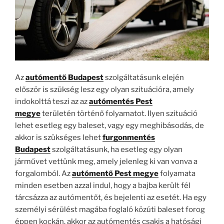
Az
autómentő Budapest
szolgáltatásunk elején
először is szükség lesz egy olyan szituációra, amely
indokolttá teszi az az
autómentés Pest
megye
területén történő folyamatot. Ilyen szituáció
lehet esetleg egy baleset, vagy egy meghibásodás, de
akkor is szükséges lehet
furgonmentés
Budapest
szolgáltatásunk, ha esetleg egy olyan
járművet vettünk meg, amely jelenleg ki van vonva a
forgalomból. Az
autómentő Pest megye
folyamata
minden esetben azzal indul, hogy a bajba került fél
tárcsázza az autómentőt, és bejelenti az esetét. Ha egy
személyi sérülést magába foglaló közúti baleset forog
éppen kockán, akkor az autómentés csakis a hatósági