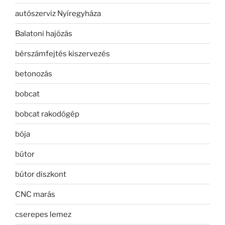
autószerviz Nyíregyháza
Balatoni hajózás
bérszámfejtés kiszervezés
betonozás
bobcat
bobcat rakodógép
bója
bútor
bútor diszkont
CNC marás
cserepes lemez