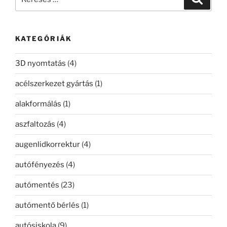
a
következő
kifejezésre:
KATEGÓRIÁK
3D nyomtatás
(4)
acélszerkezet gyártás
(1)
alakformálás
(1)
aszfaltozás
(4)
augenlidkorrektur
(4)
autófényezés
(4)
autómentés
(23)
autómentő bérlés
(1)
autósiskola
(9)