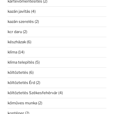
kártevőmentesítés
(2)
kazán javítás
(4)
kazán szerelés
(2)
kcr daru
(2)
készházak
(6)
klíma
(14)
klíma telepítés
(5)
költöztetés
(6)
költöztetés Érd
(2)
költöztetés Székesfehérvár
(4)
kőműves munka
(2)
konténer
(2)