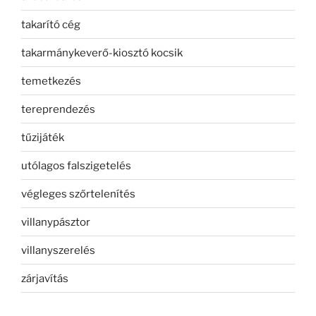
takarító cég
takarmánykeverő-kiosztó kocsik
temetkezés
tereprendezés
tűzijáték
utólagos falszigetelés
végleges szőrtelenítés
villanypásztor
villanyszerelés
zárjavítás