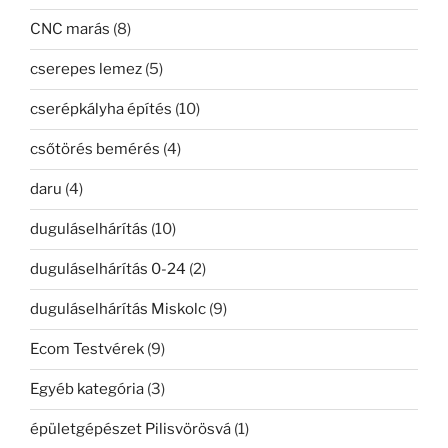
CNC marás
(8)
cserepes lemez
(5)
cserépkályha építés
(10)
csőtörés bemérés
(4)
daru
(4)
duguláselhárítás
(10)
duguláselhárítás 0-24
(2)
duguláselhárítás Miskolc
(9)
Ecom Testvérek
(9)
Egyéb kategória
(3)
épületgépészet Pilisvörösvá
(1)