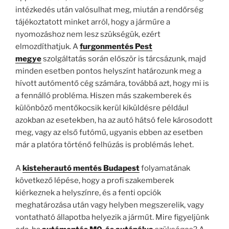
intézkedés után valósulhat meg, miután a rendőrség
tájékoztatott minket arról, hogy a járműre a
nyomozáshoz nem lesz szükségük, ezért
elmozdíthatjuk. A
furgonmentés Pest
megye
szolgáltatás során először is tárcsázunk, majd
minden esetben pontos helyszínt határozunk meg a
hívott autómentő cég számára, továbbá azt, hogy mi is
a fennálló probléma. Hiszen más szakemberek és
különböző mentőkocsik kerül kiküldésre például
azokban az esetekben, ha az autó hátsó fele károsodott
meg, vagy az első futómű, ugyanis ebben az esetben
már a platóra történő felhúzás is problémás lehet.
A
kisteherautó mentés Budapest
folyamatának
következő lépése, hogy a profi szakemberek
kiérkeznek a helyszínre, és a fenti opciók
meghatározása után vagy helyben megszerelik, vagy
vontatható állapotba helyezik a járműt. Mire figyeljünk