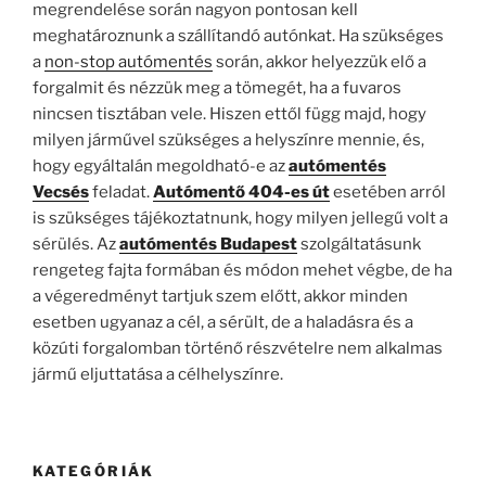
megrendelése során nagyon pontosan kell
meghatároznunk a szállítandó autónkat. Ha szükséges
a
non-stop autómentés
során, akkor helyezzük elő a
forgalmit és nézzük meg a tömegét, ha a fuvaros
nincsen tisztában vele. Hiszen ettől függ majd, hogy
milyen járművel szükséges a helyszínre mennie, és,
hogy egyáltalán megoldható-e az
autómentés
Vecsés
feladat.
Autómentő 404-es út
esetében arról
is szükséges tájékoztatnunk, hogy milyen jellegű volt a
sérülés. Az
autómentés
Budapest
szolgáltatásunk
rengeteg fajta formában és módon mehet végbe, de ha
a végeredményt tartjuk szem előtt, akkor minden
esetben ugyanaz a cél, a sérült, de a haladásra és a
közúti forgalomban történő részvételre nem alkalmas
jármű eljuttatása a célhelyszínre.
KATEGÓRIÁK