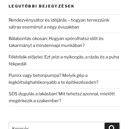
LEGUTÓBBI BEJEGYZÉSEK
Rendezvénysátor és időjárás – hogyan tervezzünk
sátras eseményt a négy évszakban
Bálabontás okosan: Hogyan spórolhatsz időt és
takarmányt a mindennapi munkában?
Fékhibák előjelei: Ezt jelzi a nyikorgás, a rázás és a puha
fékpedál
Pumix vagy betonpumpa? Melyik gép a
legköltséghatékonyabb a te építkezéseden?
SOS dugulás a lakásban! Mit tehetsz azonnal, mielőtt
megérkezik a szakember?
Keresés
Keresé