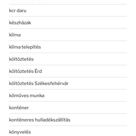
kcr daru
készházak
klíma
klíma telepítés
költöztetés
költöztetés Érd
költöztetés Székesfehérvár
kőműves munka
konténer
konténeres hulladékszállítás
könyvelés