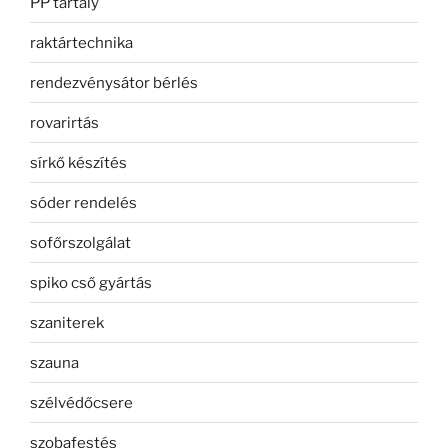
PP tartály
raktártechnika
rendezvénysátor bérlés
rovarirtás
sírkő készítés
sóder rendelés
sofőrszolgálat
spiko cső gyártás
szaniterek
szauna
szélvédőcsere
szobafestés