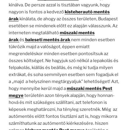
kínálva. De persze azzal is tisztában vagyunk, hogy
nagyon is fontos a kedvező
kisteherautó mentés
árak
kínálata, de ahogy az összes területen, Budapest
esetében se mindenek előtt ez alapján válasszunk. Az
interneten megtalálható
műszaki mentés
árak
és
baleseti mentés árak
nem minden esetben
tükrözik majd a valóságot, éppen emiatt
megrendeléskor minden esetben pontosítsuk az
összes költséget. Ne hagyjuk szó nélkül a lepakolás és
felpakolás, kiállás és beállás, és még ki tudja milyen
extrákat, és soha semmilyen esetben sem fogadjuk el
a „majd a helyszínen megtárgyaljuk” lehetőséget! Azt,
hogy mennyibe kerül majd a
műszaki mentés Pest
megye
területén azon tények alapján, hogy honnan-
hová és mit szükséges szállítani, azt telefonon is
képesek meghatározni, ha tényleg szeretnék. Még az
autómentés előtt fontos tisztázni azt is, hogy mikorra
számíthatunk az autómentő kiérkezésére. hiszen