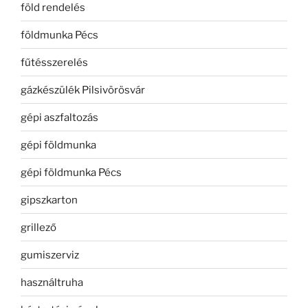
föld rendelés
földmunka Pécs
fűtésszerelés
gázkészülék Pilsivörösvár
gépi aszfaltozás
gépi földmunka
gépi földmunka Pécs
gipszkarton
grillező
gumiszerviz
használtruha