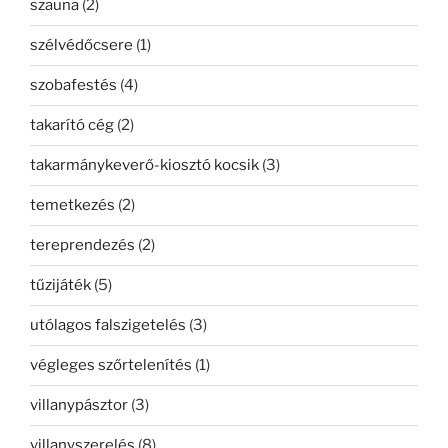
szauna
(2)
szélvédőcsere
(1)
szobafestés
(4)
takarító cég
(2)
takarmánykeverő-kiosztó kocsik
(3)
temetkezés
(2)
tereprendezés
(2)
tűzijáték
(5)
utólagos falszigetelés
(3)
végleges szőrtelenítés
(1)
villanypásztor
(3)
villanyszerelés
(8)