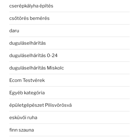
cserépkályha építés
csőtörés bemérés
daru
duguláselhárítás
duguláselhárítás 0-24
duguláselhárítás Miskolc
Ecom Testvérek
Egyéb kategória
épületgépészet Pilisvörösvá
esküvői ruha
finn szauna