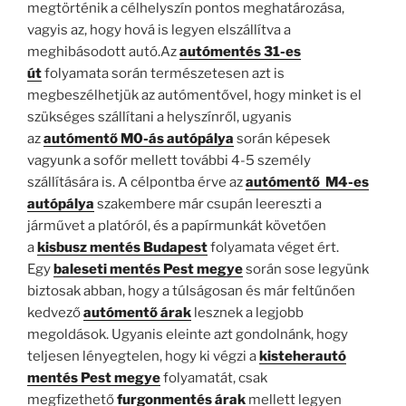
megtörténik a célhelyszín pontos meghatározása,
vagyis az, hogy hová is legyen elszállítva a
meghibásodott autó.Az
autómentés 31-es
út
folyamata során természetesen azt is
megbeszélhetjük az autómentővel, hogy minket is el
szükséges szállítani a helyszínről, ugyanis
az
autómentő M0-ás autópálya
során képesek
vagyunk a sofőr mellett további 4-5 személy
szállítására is. A célpontba érve az
autómentő M4-es
autópálya
szakembere már csupán leereszti a
járművet a platóról, és a papírmunkát követően
a
kisbusz mentés Budapest
folyamata véget ért.
Egy
baleseti mentés Pest megye
során sose legyünk
biztosak abban, hogy a túlságosan és már feltűnően
kedvező
autómentő árak
lesznek a legjobb
megoldások. Ugyanis eleinte azt gondolnánk, hogy
teljesen lényegtelen, hogy ki végzi a
kisteherautó
mentés Pest megye
folyamatát, csak
megfizethető
furgonmentés árak
mellett legyen