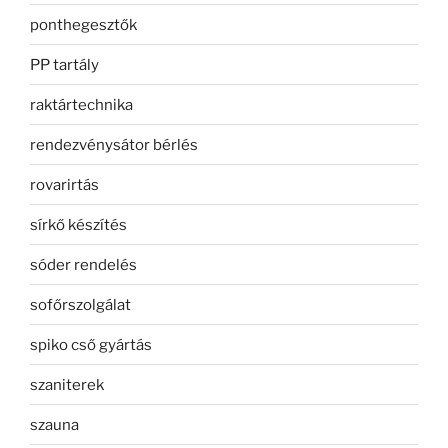
ponthegesztők
PP tartály
raktártechnika
rendezvénysátor bérlés
rovarirtás
sírkő készítés
sóder rendelés
sofőrszolgálat
spiko cső gyártás
szaniterek
szauna