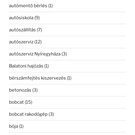
autómentő bérlés
(1)
autósiskola
(9)
autószállítás
(7)
autószerviz
(12)
autószerviz Nyíregyháza
(3)
Balatoni hajózás
(1)
bérszámfejtés kiszervezés
(1)
betonozás
(3)
bobcat
(15)
bobcat rakodógép
(3)
bója
(1)