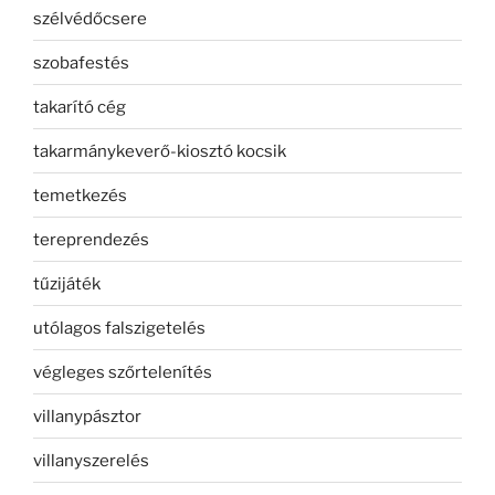
szélvédőcsere
szobafestés
takarító cég
takarmánykeverő-kiosztó kocsik
temetkezés
tereprendezés
tűzijáték
utólagos falszigetelés
végleges szőrtelenítés
villanypásztor
villanyszerelés