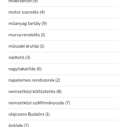
mixerbeton
(9)
motor szerelés
(4)
műanyag tartály
(9)
murva rendelés
(1)
műszaki áruház
(1)
nádtető
(3)
nagytakarítás
(6)
napelemes rendszerek
(2)
nemzetközi költöztetés
(8)
nemzetközi szállítmányozás
(7)
olajcsere Budaörs
(1)
öntöde
(7)