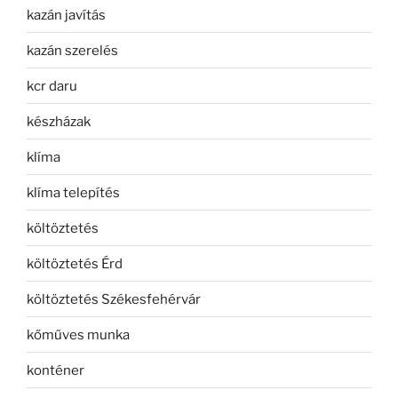
kazán javítás
kazán szerelés
kcr daru
készházak
klíma
klíma telepítés
költöztetés
költöztetés Érd
költöztetés Székesfehérvár
kőműves munka
konténer