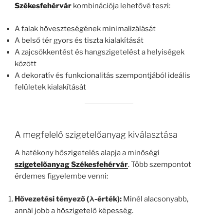
Székesfehérvár
kombinációja lehetővé teszi:
A falak hőveszteségének minimalizálását
A belső tér gyors és tiszta kialakítását
A zajcsökkentést és hangszigetelést a helyiségek
között
A dekoratív és funkcionalitás szempontjából ideális
felületek kialakítását
A megfelelő szigetelőanyag kiválasztása
A hatékony hőszigetelés alapja a minőségi
szigetelőanyag Székesfehérvár
. Több szempontot
érdemes figyelembe venni:
Hővezetési tényező (λ-érték):
Minél alacsonyabb,
annál jobb a hőszigetelő képesség.