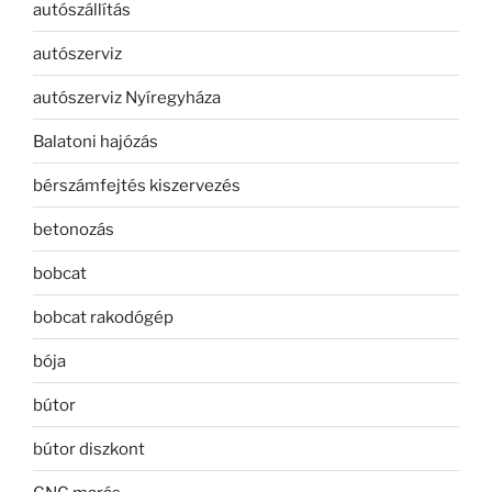
autószállítás
autószerviz
autószerviz Nyíregyháza
Balatoni hajózás
bérszámfejtés kiszervezés
betonozás
bobcat
bobcat rakodógép
bója
bútor
bútor diszkont