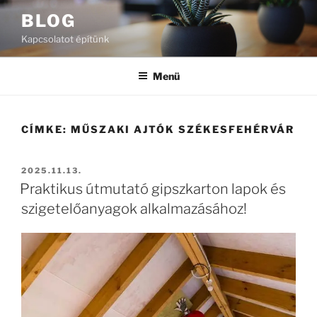
Tartalomhoz
BLOG
Kapcsolatot építünk
Menü
CÍMKE:
MŰSZAKI AJTÓK SZÉKESFEHÉRVÁR
BEKÜLDVE:
2025.11.13.
Praktikus útmutató gipszkarton lapok és
szigetelőanyagok alkalmazásához!