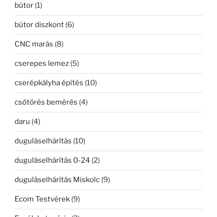
bútor
(1)
bútor diszkont
(6)
CNC marás
(8)
cserepes lemez
(5)
cserépkályha építés
(10)
csőtörés bemérés
(4)
daru
(4)
duguláselhárítás
(10)
duguláselhárítás 0-24
(2)
duguláselhárítás Miskolc
(9)
Ecom Testvérek
(9)