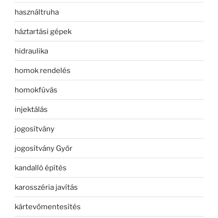
használtruha
háztartási gépek
hidraulika
homok rendelés
homokfúvás
injektálás
jogosítvány
jogosítvány Győr
kandalló építés
karosszéria javítás
kártevőmentesítés