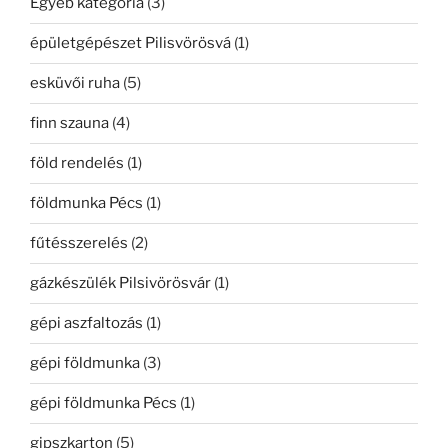
Egyéb kategória
(3)
épületgépészet Pilisvörösvá
(1)
esküvői ruha
(5)
finn szauna
(4)
föld rendelés
(1)
földmunka Pécs
(1)
fűtésszerelés
(2)
gázkészülék Pilsivörösvár
(1)
gépi aszfaltozás
(1)
gépi földmunka
(3)
gépi földmunka Pécs
(1)
gipszkarton
(5)