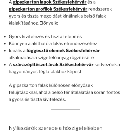
A
gipszkarton lapok Székesfehérvár
és a
gipszkarton profilok Székesfehérvár
rendszerek
gyors és tiszta megoldást kínálnak a belső falak
kialakításához. Előnyeik:
Gyors kivitelezés és tiszta telepítés
Könnyen alakítható a lakás elrendezéséhez
Ideális a
függesztő elemek Székesfehérvár
alkalmazása a szigetelőanyag rögzítésére
A
szárazépítészet árak Székesfehérvár
kedvezőek a
hagyományos téglafalakhoz képest
A gipszkarton falak különösen előnyösek
felújításoknál, ahol a belső tér átalakítása során fontos
a gyors és tiszta kivitelezés.
Nyílászárók szerepe a hőszigetelésben