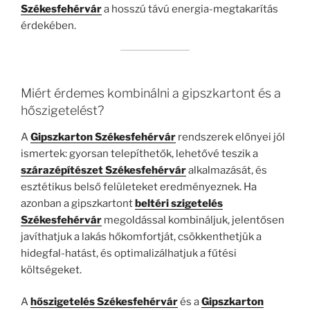
Székesfehérvár
a hosszú távú energia-megtakarítás
érdekében.
Miért érdemes kombinálni a gipszkartont és a
hőszigetelést?
A
Gipszkarton Székesfehérvár
rendszerek előnyei jól
ismertek: gyorsan telepíthetők, lehetővé teszik a
szárazépítészet Székesfehérvár
alkalmazását, és
esztétikus belső felületeket eredményeznek. Ha
azonban a gipszkartont
beltéri szigetelés
Székesfehérvár
megoldással kombináljuk, jelentősen
javíthatjuk a lakás hőkomfortját, csökkenthetjük a
hidegfal-hatást, és optimalizálhatjuk a fűtési
költségeket.
A
hőszigetelés Székesfehérvár
és a
Gipszkarton