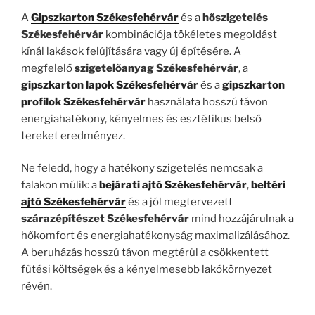
A
Gipszkarton Székesfehérvár
és a
hőszigetelés
Székesfehérvár
kombinációja tökéletes megoldást
kínál lakások felújítására vagy új építésére. A
megfelelő
szigetelőanyag Székesfehérvár
, a
gipszkarton lapok Székesfehérvár
és a
gipszkarton
profilok Székesfehérvár
használata hosszú távon
energiahatékony, kényelmes és esztétikus belső
tereket eredményez.
Ne feledd, hogy a hatékony szigetelés nemcsak a
falakon múlik: a
bejárati ajtó Székesfehérvár
,
beltéri
ajtó Székesfehérvár
és a jól megtervezett
szárazépítészet Székesfehérvár
mind hozzájárulnak a
hőkomfort és energiahatékonyság maximalizálásához.
A beruházás hosszú távon megtérül a csökkentett
fűtési költségek és a kényelmesebb lakókörnyezet
révén.