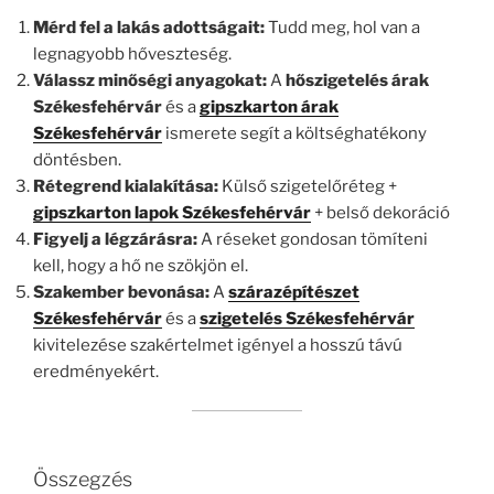
Mérd fel a lakás adottságait:
Tudd meg, hol van a
legnagyobb hőveszteség.
Válassz minőségi anyagokat:
A
hőszigetelés árak
Székesfehérvár
és a
gipszkarton árak
Székesfehérvár
ismerete segít a költséghatékony
döntésben.
Rétegrend kialakítása:
Külső szigetelőréteg +
gipszkarton lapok Székesfehérvár
+ belső dekoráció
Figyelj a légzárásra:
A réseket gondosan tömíteni
kell, hogy a hő ne szökjön el.
Szakember bevonása:
A
szárazépítészet
Székesfehérvár
és a
szigetelés Székesfehérvár
kivitelezése szakértelmet igényel a hosszú távú
eredményekért.
Összegzés