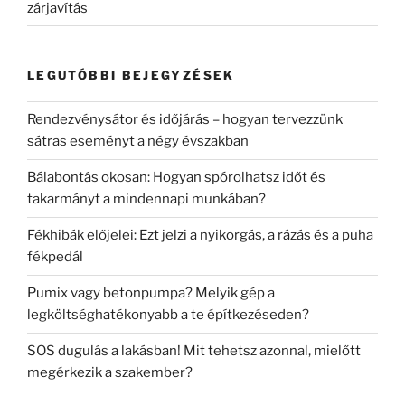
zárjavítás
LEGUTÓBBI BEJEGYZÉSEK
Rendezvénysátor és időjárás – hogyan tervezzünk
sátras eseményt a négy évszakban
Bálabontás okosan: Hogyan spórolhatsz időt és
takarmányt a mindennapi munkában?
Fékhibák előjelei: Ezt jelzi a nyikorgás, a rázás és a puha
fékpedál
Pumix vagy betonpumpa? Melyik gép a
legköltséghatékonyabb a te építkezéseden?
SOS dugulás a lakásban! Mit tehetsz azonnal, mielőtt
megérkezik a szakember?