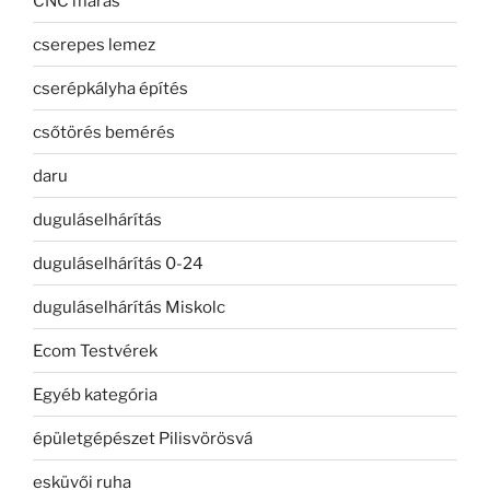
CNC marás
cserepes lemez
cserépkályha építés
csőtörés bemérés
daru
duguláselhárítás
duguláselhárítás 0-24
duguláselhárítás Miskolc
Ecom Testvérek
Egyéb kategória
épületgépészet Pilisvörösvá
esküvői ruha