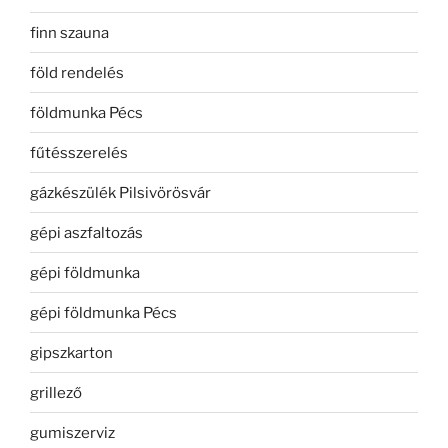
finn szauna
föld rendelés
földmunka Pécs
fűtésszerelés
gázkészülék Pilsivörösvár
gépi aszfaltozás
gépi földmunka
gépi földmunka Pécs
gipszkarton
grillező
gumiszerviz