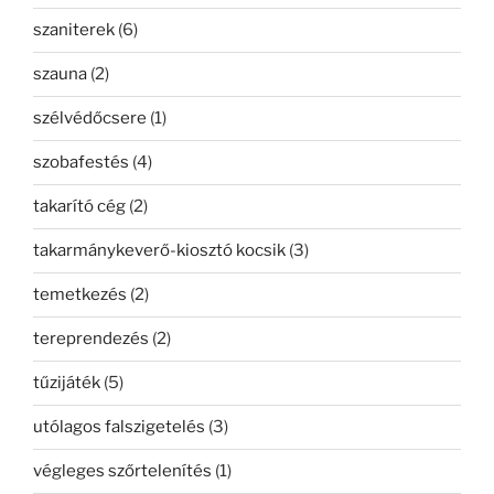
szaniterek
(6)
szauna
(2)
szélvédőcsere
(1)
szobafestés
(4)
takarító cég
(2)
takarmánykeverő-kiosztó kocsik
(3)
temetkezés
(2)
tereprendezés
(2)
tűzijáték
(5)
utólagos falszigetelés
(3)
végleges szőrtelenítés
(1)