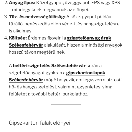
Anyagtípus:
Kőzetgyapot, üveggyapot, EPS vagy XPS
– mindegyiknek megvannak az előnyei.
Tűz- és nedvességállóság:
A kőzetgyapot például
tűzálló, penészedés ellen védett, és hangszigetelésre
is alkalmas.
Költség:
Érdemes figyelni a
szigetelőanyag árak
Székesfehérvár
alakulását, hiszen a minőségi anyagok
hosszú távon megtérülnek.
A
beltéri szigetelés Székesfehérvár
során a
szigetelőanyagot gyakran a
gipszkarton lapok
Székesfehérvár
mögé helyezik, ami egyszerre biztosít
hő- és hangszigetelést, valamint egyenletes, sima
felületet a további beltéri burkolathoz.
Gipszkarton falak előnyei