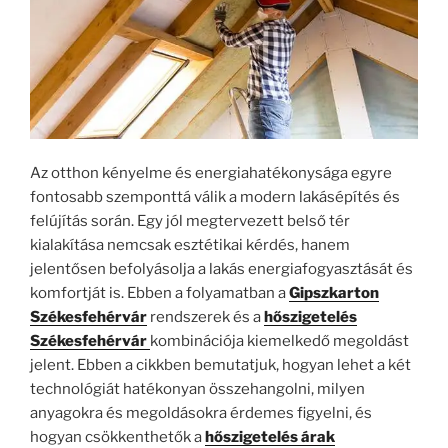
Az otthon kényelme és energiahatékonysága egyre
fontosabb szemponttá válik a modern lakásépítés és
felújítás során. Egy jól megtervezett belső tér
kialakítása nemcsak esztétikai kérdés, hanem
jelentősen befolyásolja a lakás energiafogyasztását és
komfortját is. Ebben a folyamatban a
Gipszkarton
Székesfehérvár
rendszerek és a
hőszigetelés
Székesfehérvár
kombinációja kiemelkedő megoldást
jelent. Ebben a cikkben bemutatjuk, hogyan lehet a két
technológiát hatékonyan összehangolni, milyen
anyagokra és megoldásokra érdemes figyelni, és
hogyan csökkenthetők a
hőszigetelés árak