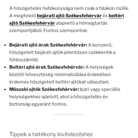
A hőszigetelés hatékonysága nem csak a falakon múlik.
A megfelelő
bejárati ajtó Székesfehérvár
és
beltéri
ajtó Székesfehérvár
alapvető a hőmegtartás
szempontjából. Fontos szempontok:
Bejárati ajtó árak Székesfehérvár:
A korszerű,
hőszigetelt bejárati ajtók jelentősen csökkentik a
fűtésszámlát.
Beltéri ajtó árak Székesfehérvár:
A helyiségek
közötti hőveszteség minimalizálása érdekében
érdemes hőszigetelt beltéri ajtókat választani.
Műszaki ajtók Székesfehérvár:
Ipari vagy speciális
helyiségekhez ajánlott, ahol a hőszigetelés és
biztonság egyaránt fontos.
Tippek a hatékony kivitelezéshez