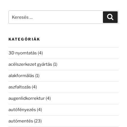
Keresés
Keresé
a
következő
kifejezésre:
KATEGÓRIÁK
3D nyomtatás
(4)
acélszerkezet gyártás
(1)
alakformálás
(1)
aszfaltozás
(4)
augenlidkorrektur
(4)
autófényezés
(4)
autómentés
(23)