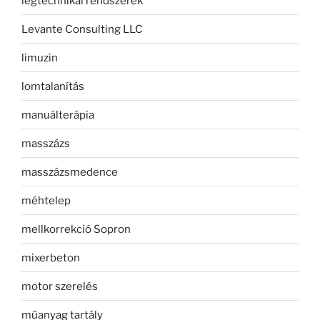
légtechnikai rendszerek
Levante Consulting LLC
limuzin
lomtalanítás
manuálterápia
masszázs
masszázsmedence
méhtelep
mellkorrekció Sopron
mixerbeton
motor szerelés
műanyag tartály