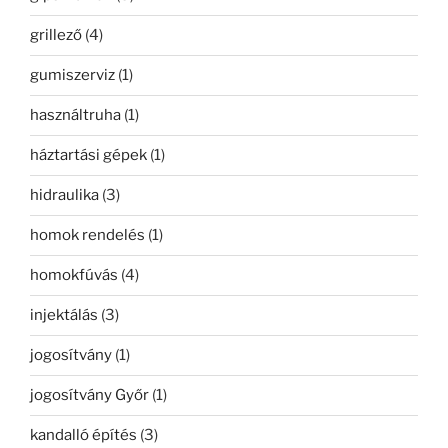
grillező
(4)
gumiszerviz
(1)
használtruha
(1)
háztartási gépek
(1)
hidraulika
(3)
homok rendelés
(1)
homokfúvás
(4)
injektálás
(3)
jogosítvány
(1)
jogosítvány Győr
(1)
kandalló építés
(3)