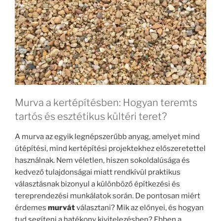
Murva a kertépítésben: Hogyan teremts
tartós és esztétikus kültéri teret?
A murva az egyik legnépszerűbb anyag, amelyet mind
útépítési, mind kertépítési projektekhez előszeretettel
használnak. Nem véletlen, hiszen sokoldalúsága és
kedvező tulajdonságai miatt rendkívül praktikus
választásnak bizonyul a különböző építkezési és
tereprendezési munkálatok során. De pontosan miért
érdemes
murvát
választani? Mik az előnyei, és hogyan
tud segíteni a hatékony kivitelezésben? Ebben a