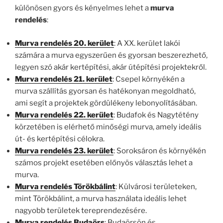
különösen gyors és kényelmes lehet a
murva
rendelés
:
Murva rendelés 20. kerület
: A XX. kerület lakói
számára a murva egyszerűen és gyorsan beszerezhető,
legyen szó akár kertépítési, akár útépítési projektekről.
Murva rendelés 21. kerület
: Csepel környékén a
murva szállítás gyorsan és hatékonyan megoldható,
ami segít a projektek gördülékeny lebonyolításában.
Murva rendelés 22. kerület
: Budafok és Nagytétény
körzetében is elérhető minőségi murva, amely ideális
út- és kertépítési célokra.
Murva rendelés 23. kerület
: Soroksáron és környékén
számos projekt esetében előnyös választás lehet a
murva.
Murva rendelés Törökbálint
: Külvárosi területeken,
mint Törökbálint, a murva használata ideális lehet
nagyobb területek tereprendezésére.
Murva rendelés Budaörs
: Budaörsön és