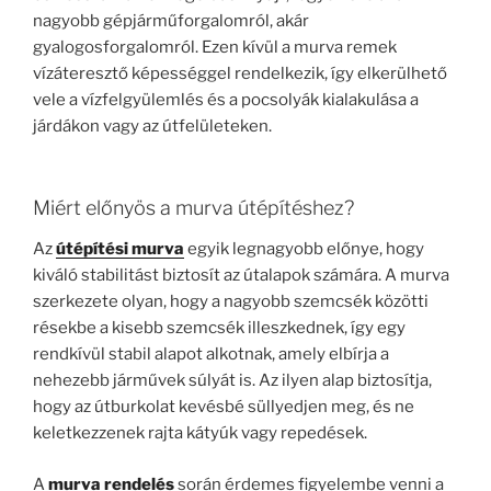
nagyobb gépjárműforgalomról, akár
gyalogosforgalomról. Ezen kívül a murva remek
vízáteresztő képességgel rendelkezik, így elkerülhető
vele a vízfelgyülemlés és a pocsolyák kialakulása a
járdákon vagy az útfelületeken.
Miért előnyös a murva útépítéshez?
Az
útépítési murva
egyik legnagyobb előnye, hogy
kiváló stabilitást biztosít az útalapok számára. A murva
szerkezete olyan, hogy a nagyobb szemcsék közötti
résekbe a kisebb szemcsék illeszkednek, így egy
rendkívül stabil alapot alkotnak, amely elbírja a
nehezebb járművek súlyát is. Az ilyen alap biztosítja,
hogy az útburkolat kevésbé süllyedjen meg, és ne
keletkezzenek rajta kátyúk vagy repedések.
A
murva rendelés
során érdemes figyelembe venni a