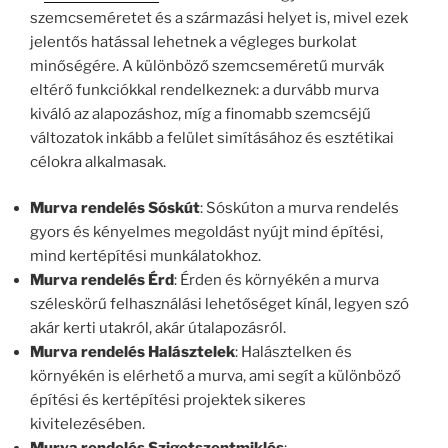
szemcseméretet és a származási helyet is, mivel ezek
jelentős hatással lehetnek a végleges burkolat
minőségére. A különböző szemcseméretű murvák
eltérő funkciókkal rendelkeznek: a durvább murva
kiváló az alapozáshoz, míg a finomabb szemcséjű
változatok inkább a felület simításához és esztétikai
célokra alkalmasak.
Murva rendelés Sóskút
: Sóskúton a murva rendelés
gyors és kényelmes megoldást nyújt mind építési,
mind kertépítési munkálatokhoz.
Murva rendelés Érd
: Érden és környékén a murva
széleskörű felhasználási lehetőséget kínál, legyen szó
akár kerti utakról, akár útalapozásról.
Murva rendelés Halásztelek
: Halásztelken és
környékén is elérhető a murva, ami segít a különböző
építési és kertépítési projektek sikeres
kivitelezésében.