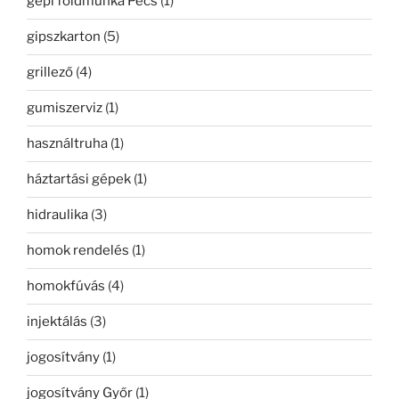
gépi földmunka Pécs
(1)
gipszkarton
(5)
grillező
(4)
gumiszerviz
(1)
használtruha
(1)
háztartási gépek
(1)
hidraulika
(3)
homok rendelés
(1)
homokfúvás
(4)
injektálás
(3)
jogosítvány
(1)
jogosítvány Győr
(1)