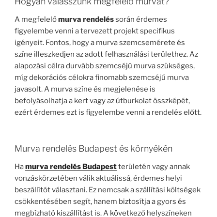
Hogyan válasszunk megfelelő murvát?
A megfelelő
murva rendelés
során érdemes
figyelembe venni a tervezett projekt specifikus
igényeit. Fontos, hogy a murva szemcsemérete és
színe illeszkedjen az adott felhasználási területhez. Az
alapozási célra durvább szemcséjű murva szükséges,
míg dekorációs célokra finomabb szemcséjű murva
javasolt. A murva színe és megjelenése is
befolyásolhatja a kert vagy az útburkolat összképét,
ezért érdemes ezt is figyelembe venni a rendelés előtt.
Murva rendelés Budapest és környékén
Ha
murva rendelés Budapest
területén vagy annak
vonzáskörzetében válik aktuálissá, érdemes helyi
beszállítót választani. Ez nemcsak a szállítási költségek
csökkentésében segít, hanem biztosítja a gyors és
megbízható kiszállítást is. A következő helyszíneken