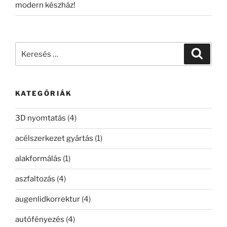
modern készház!
Keresés
Keresé
a
következő
kifejezésre:
KATEGÓRIÁK
3D nyomtatás
(4)
acélszerkezet gyártás
(1)
alakformálás
(1)
aszfaltozás
(4)
augenlidkorrektur
(4)
autófényezés
(4)