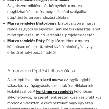
Murva rendelés Szigetszentmiklós
:
Szigetszentmiklóson és környékén a murva
megbízható és tartós megoldásként szolgálhat
útépítési és tereprendezési célokra.
Murva rendelés Biatorbágy
: Biatorbágyon a murva
rendelés gyors és egyszerű, ami ideális választás lehet
mind építkezési, mind kertépítési projektek esetén.
Murva rendelés Páty
: Páty körzetében a murva
különösen népszerű, mivel kiváló minőségű anyag
érhető el helyi beszállítóktól.
A murva kertépítési felhasználása
A kertépítés során a
kerti murva
az egyik legjobb
választás a virágágyások, kerti utak és sziklakertek
kialakításához. A
kerti murva rendelés
különösen
akkor előnyös, ha szeretnénk esztétikusan és praktikus
módon elválasztani a kerti részeket, vagy egy szép