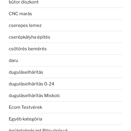
bútor diszkont
CNC marás
cserepes lemez
cserépkályha építés
csőtörés bemérés
daru
duguláselhárítás
duguláselhárítás 0-24
duguláselhárítás Miskolc
Ecom Testvérek
Egyéb kategória
épületgépészet Pilisvörösvá