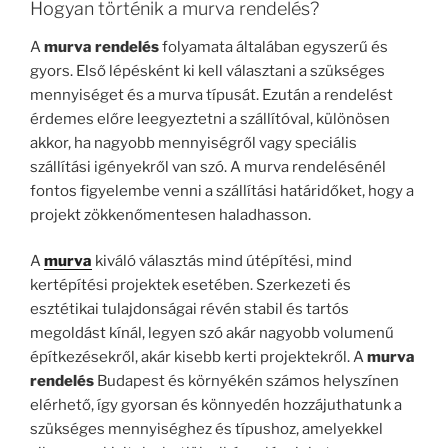
Hogyan történik a murva rendelés?
A
murva rendelés
folyamata általában egyszerű és
gyors. Első lépésként ki kell választani a szükséges
mennyiséget és a murva típusát. Ezután a rendelést
érdemes előre leegyeztetni a szállítóval, különösen
akkor, ha nagyobb mennyiségről vagy speciális
szállítási igényekről van szó. A murva rendelésénél
fontos figyelembe venni a szállítási határidőket, hogy a
projekt zökkenőmentesen haladhasson.
A
murva
kiváló választás mind útépítési, mind
kertépítési projektek esetében. Szerkezeti és
esztétikai tulajdonságai révén stabil és tartós
megoldást kínál, legyen szó akár nagyobb volumenű
építkezésekről, akár kisebb kerti projektekről. A
murva
rendelés
Budapest és környékén számos helyszínen
elérhető, így gyorsan és könnyedén hozzájuthatunk a
szükséges mennyiséghez és típushoz, amelyekkel