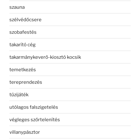
szauna
szélvédőcsere
szobafestés
takarító cég
takarmánykeverő-kiosztó kocsik
temetkezés
tereprendezés
tűzijáték
utólagos falszigetelés
végleges szőrtelenítés
villanypásztor