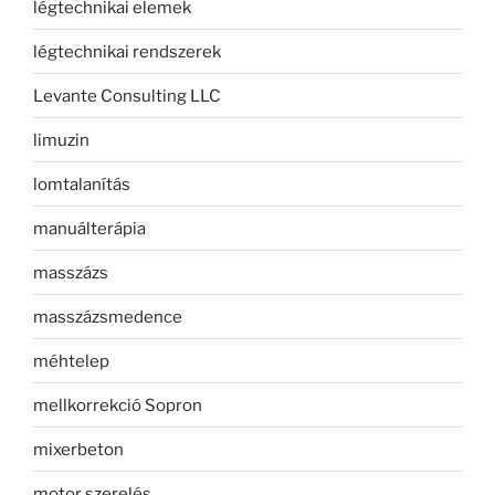
légtechnikai elemek
légtechnikai rendszerek
Levante Consulting LLC
limuzin
lomtalanítás
manuálterápia
masszázs
masszázsmedence
méhtelep
mellkorrekció Sopron
mixerbeton
motor szerelés