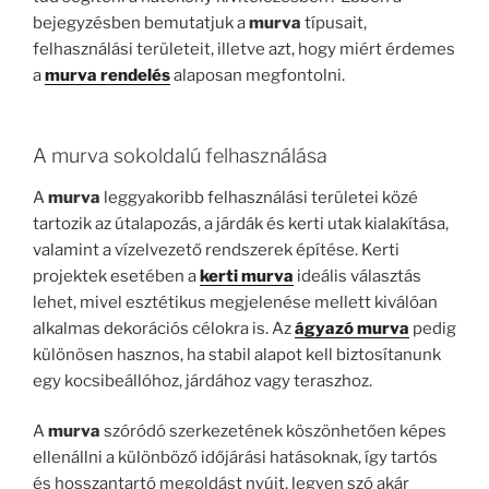
bejegyzésben bemutatjuk a
murva
típusait,
felhasználási területeit, illetve azt, hogy miért érdemes
a
murva rendelés
alaposan megfontolni.
A murva sokoldalú felhasználása
A
murva
leggyakoribb felhasználási területei közé
tartozik az útalapozás, a járdák és kerti utak kialakítása,
valamint a vízelvezető rendszerek építése. Kerti
projektek esetében a
kerti murva
ideális választás
lehet, mivel esztétikus megjelenése mellett kiválóan
alkalmas dekorációs célokra is. Az
ágyazó murva
pedig
különösen hasznos, ha stabil alapot kell biztosítanunk
egy kocsibeállóhoz, járdához vagy teraszhoz.
A
murva
szóródó szerkezetének köszönhetően képes
ellenállni a különböző időjárási hatásoknak, így tartós
és hosszantartó megoldást nyújt, legyen szó akár