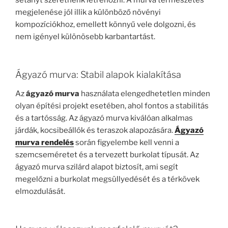
sétányt szeretnénk létrehozni. A murva természetes
megjelenése jól illik a különböző növényi
kompozíciókhoz, emellett könnyű vele dolgozni, és
nem igényel különösebb karbantartást.
Ágyazó murva: Stabil alapok kialakítása
Az
ágyazó murva
használata elengedhetetlen minden
olyan építési projekt esetében, ahol fontos a stabilitás
és a tartósság. Az ágyazó murva kiválóan alkalmas
járdák, kocsibeállók és teraszok alapozására.
Ágyazó
murva rendelés
során figyelembe kell venni a
szemcseméretet és a tervezett burkolat típusát. Az
ágyazó murva szilárd alapot biztosít, ami segít
megelőzni a burkolat megsüllyedését és a térkövek
elmozdulását.