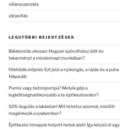
villanyszerelés
zárjavítás
LEGUTÓBBI BEJEGYZÉSEK
Bálabontás okosan: Hogyan spórolhatsz időt és
takarmányt a mindennapi munkában?
Fékhibák előjelei: Ezt jelzi a nyikorgás, a rázás és a puha
fékpedál
Pumix vagy betonpumpa? Melyik gép a
legköltséghatékonyabb a te építkezéseden?
SOS dugulás a lakásban! Mit tehetsz azonnal, mielőtt
megérkezik a szakember?
Építkezés hónapok helyett hetek alatt: Így készül el egy