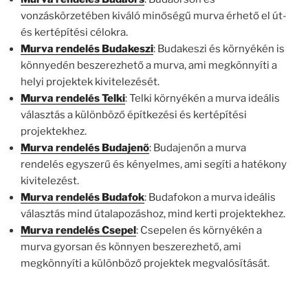
vonzáskörzetében kiváló minőségű murva érhető el út-
és kertépítési célokra.
Murva rendelés Budakeszi
: Budakeszi és környékén is
könnyedén beszerezhető a murva, ami megkönnyíti a
helyi projektek kivitelezését.
Murva rendelés Telki
: Telki környékén a murva ideális
választás a különböző építkezési és kertépítési
projektekhez.
Murva rendelés Budajenő
: Budajenőn a murva
rendelés egyszerű és kényelmes, ami segíti a hatékony
kivitelezést.
Murva rendelés Budafok
: Budafokon a murva ideális
választás mind útalapozáshoz, mind kerti projektekhez.
Murva rendelés Csepel
: Csepelen és környékén a
murva gyorsan és könnyen beszerezhető, ami
megkönnyíti a különböző projektek megvalósítását.