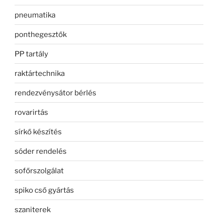
pneumatika
ponthegesztők
PP tartály
raktártechnika
rendezvénysátor bérlés
rovarirtás
sírkő készítés
sóder rendelés
sofőrszolgálat
spiko cső gyártás
szaniterek