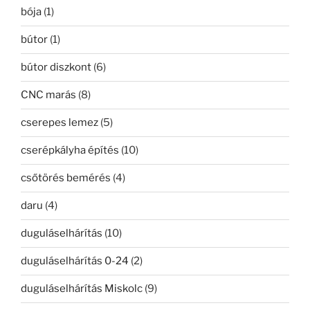
bója
(1)
bútor
(1)
bútor diszkont
(6)
CNC marás
(8)
cserepes lemez
(5)
cserépkályha építés
(10)
csőtörés bemérés
(4)
daru
(4)
duguláselhárítás
(10)
duguláselhárítás 0-24
(2)
duguláselhárítás Miskolc
(9)