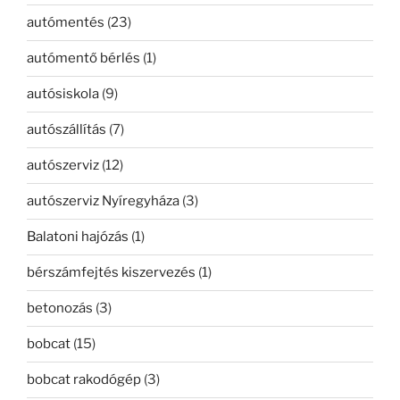
autómentés
(23)
autómentő bérlés
(1)
autósiskola
(9)
autószállítás
(7)
autószerviz
(12)
autószerviz Nyíregyháza
(3)
Balatoni hajózás
(1)
bérszámfejtés kiszervezés
(1)
betonozás
(3)
bobcat
(15)
bobcat rakodógép
(3)