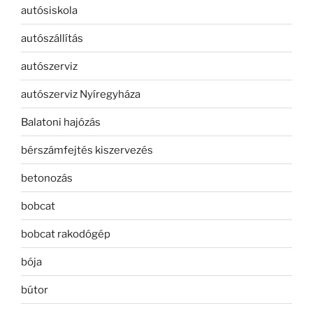
autósiskola
autószállítás
autószerviz
autószerviz Nyíregyháza
Balatoni hajózás
bérszámfejtés kiszervezés
betonozás
bobcat
bobcat rakodógép
bója
bútor