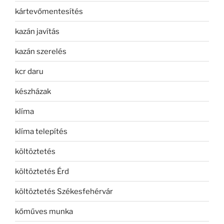
kártevőmentesítés
kazán javítás
kazán szerelés
kcr daru
készházak
klíma
klíma telepítés
költöztetés
költöztetés Érd
költöztetés Székesfehérvár
kőműves munka