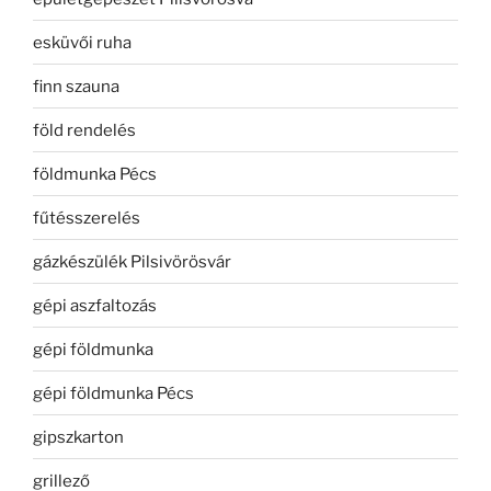
esküvői ruha
finn szauna
föld rendelés
földmunka Pécs
fűtésszerelés
gázkészülék Pilsivörösvár
gépi aszfaltozás
gépi földmunka
gépi földmunka Pécs
gipszkarton
grillező