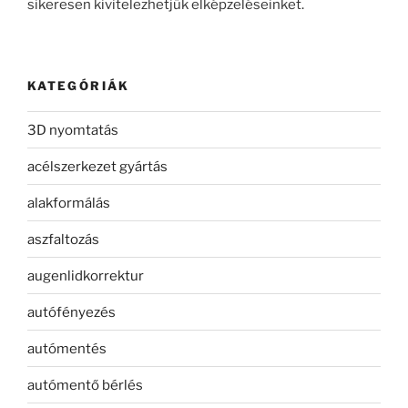
sikeresen kivitelezhetjük elképzeléseinket.
KATEGÓRIÁK
3D nyomtatás
acélszerkezet gyártás
alakformálás
aszfaltozás
augenlidkorrektur
autófényezés
autómentés
autómentő bérlés