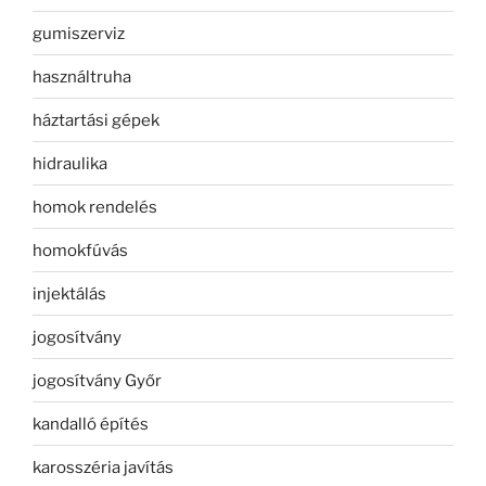
gumiszerviz
használtruha
háztartási gépek
hidraulika
homok rendelés
homokfúvás
injektálás
jogosítvány
jogosítvány Győr
kandalló építés
karosszéria javítás