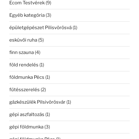
Ecom Testvérek
(9)
Egyéb kategória
(3)
épületgépészet Pilisvörösvá
(1)
esküvői ruha
(5)
finn szauna
(4)
föld rendelés
(1)
földmunka Pécs
(1)
fűtésszerelés
(2)
gázkészülék Pilsivörösvár
(1)
gépi aszfaltozás
(1)
gépi földmunka
(3)