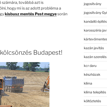
számára, továbbá azt is
jogosítvány
ni, hogy mi is az adott probléma a
jogosítvány Gy
gy
kisbusz mentés Pest megye
során
kandalló építés
karosszéria jav
kártevőmentes
kazán javítás
kölcsönzés Budapest!
kazán szerelés
kcr daru
készházak
klíma
klíma telepítés
költöztetés