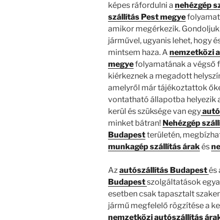
képes ráfordulni a
nehézgép sz
szállítás Pest megye
folyamata
amikor megérkezik. Gondoljuk á
járművel, ugyanis lehet, hogy é
mintsem haza. A
nemzetközi a
megye
folyamatának a végső 
kiérkeznek a megadott helyszín
amelyről már tájékoztattok őke
vontatható állapotba helyezik 
kerül és szüksége van egy
autó
minket bátran!
Nehézgép száll
Budapest
területén, megbízha
munkagép szállítás árak
és
ne
Az
autószállítás Budapest
és 
Budapest
szolgáltatások egya
esetben csak tapasztalt szak
jármű megfelelő rögzítése a 
nemzetközi autószállítás ára