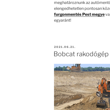
meghatároznunk az autómentő 
elengedhetetlen pontosan közöl
furgonmentés Pest megye
va
egyaránt!
BEKÜLDVE:
2021.06.21.
Bobcat rakodógép 