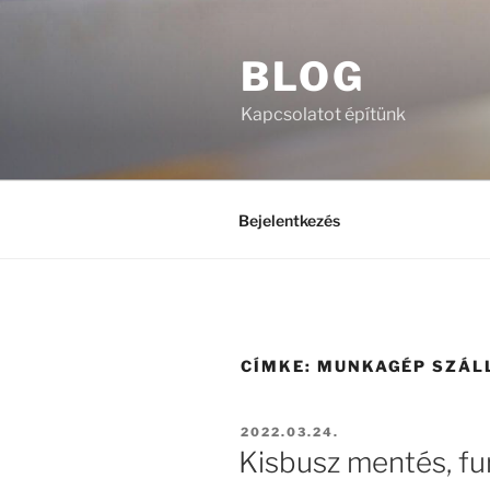
Tartalomhoz
BLOG
Kapcsolatot építünk
Bejelentkezés
CÍMKE:
MUNKAGÉP SZÁL
BEKÜLDVE:
2022.03.24.
Kisbusz mentés, f