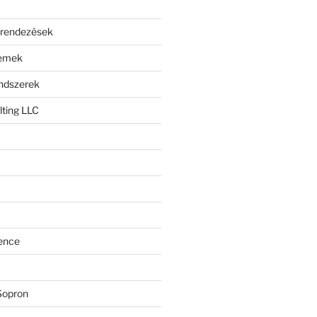
erendezések
lemek
endszerek
ting LLC
ence
Sopron