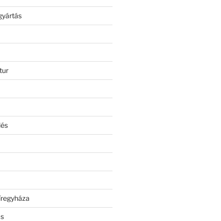
gyártás
tur
lés
íregyháza
ás