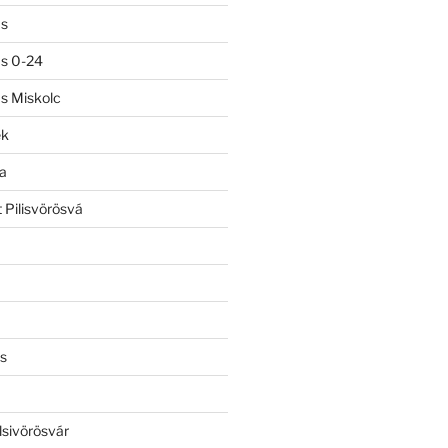
ás
ás 0-24
ás Miskolc
ek
a
 Pilisvörösvá
s
lsivörösvár