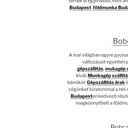
térnek el egymástól, mint a
Budapest
,
földmunka Bud
Bob
A mai világban egyre gyorsa
változásait egyetlen p
gépszállítás
,
mukagép s
kívül.
Munkagép szállít
bámikor.
Gépszállítás árak
é
cégünket bizalommal a hét 
Budapest
en kedvező részl
megkönnyítheti a földm
Bobca