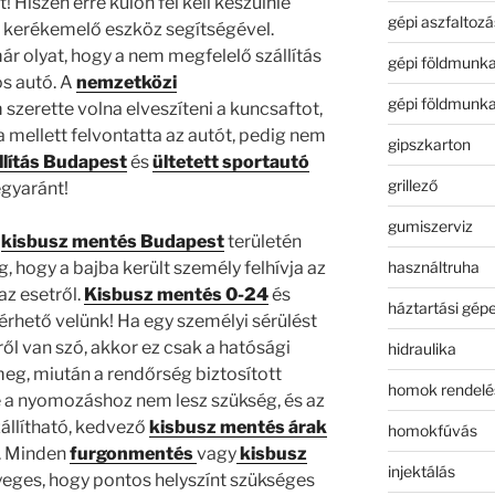
! Hiszen erre külön fel kell készülnie
gépi aszfaltozá
y kerékemelő eszköz segítségével.
r olyat, hogy a nem megfelelő szállítás
gépi földmunk
ós autó. A
nemzetközi
gépi földmunk
zerette volna elveszíteni a kuncsaftot,
 mellett felvontatta az autót, pedig nem
gipszkarton
llítás Budapest
és
ültetett sportautó
grillező
egyaránt!
gumiszerviz
s
kisbusz mentés Budapest
területén
használtruha
, hogy a bajba került személy felhívja az
az esetről.
Kisbusz mentés 0-24
és
háztartási gép
érhető velünk! Ha egy személyi sérülést
ől van szó, akkor ez csak a hatósági
hidraulika
eg, miután a rendőrség biztosított
homok rendelé
e a nyomozáshoz nem lesz szükség, és az
állítható, kedvező
kisbusz mentés árak
homokfúvás
. Minden
furgonmentés
vagy
kisbusz
injektálás
yeges, hogy pontos helyszínt szükséges