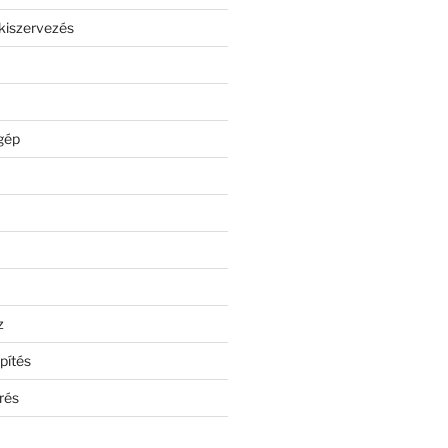
kiszervezés
gép
z
pítés
rés