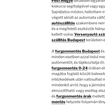
Pest megye
területein egyaránt
kiskocsi segítségével vagy eg
Sajnálatos módon, hallottam má
végett sérült az automata vált
autószállítás
szakembere nem s
és a megfelelő eszközök hiánya
kellett volna.
Versenyautó szá
szállítás Budapest
területein 
A
furgonmentés Budapest
é
minden esetben azzal indul meg
autómentőt, és tájékoztatja őt 
furgonmentés 0-24
órában el
magába foglaló közúti balesetr
intézkedések után valósulhat m
mindenkit arról, hogy a járműr
elmozdítható vagy esetleg elsz
és
furgonmentés árak
mellett
mentés
helyzete folyamán lén