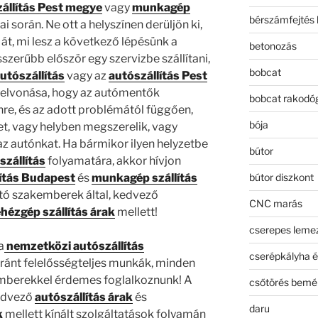
állítás Pest megye
vagy
munkagép
bérszámfejtés 
i során. Ne ott a helyszínen derüljön ki,
t, mi lesz a következő lépésünk a
betonozás
sszerűbb először egy szervizbe szállítani,
bobcat
utószállítás
vagy az
autószállítás Pest
felvonása, hogy az autómentők
bobcat rakodó
re, és az adott problémától függően,
bója
t, vagy helyben megszerelik, vagy
az autónkat. Ha bármikor ilyen helyzetbe
bútor
szállítás
folyamatára, akkor hívjon
bútor diszkont
ítás
Budapest
és
munkagép szállítás
tó szakemberek által, kedvező
CNC marás
hézgép szállítás árak
mellett!
cserepes leme
a
nemzetközi autószállítás
cserépkályha é
ránt felelősségteljes munkák, minden
emberekkel érdemes foglalkoznunk! A
csőtörés bemé
kedvező
autószállítás árak
és
daru
k
mellett kínált szolgáltatások folyamán