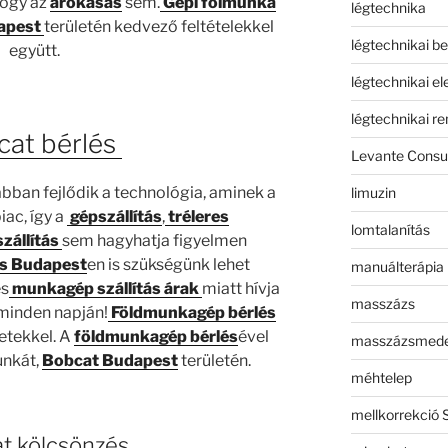
hogy az
árokásás
sem.
Gépi fölmunka
légtechnika
apest
területén kedvező feltételekkel
légtechnikai b
együtt.
légtechnikai e
légtechnikai r
cat bérlés
Levante Consul
bban fejlődik a technológia, aminek a
limuzin
iac, így a
gépszállítás
,
tréleres
lomtalanítás
zállítás
sem hagyhatja figyelmen
ás Budapest
en is szükségünk lehet
manuálterápia
s
munkagép szállítás árak
miatt hívja
masszázs
minden napján!
Földmunkagép bérlés
etekkel. A
földmunkagép bérlés
ével
masszázsmed
unkát,
Bobcat Budapest
területén.
méhtelep
mellkorrekció 
t kölcsönzés