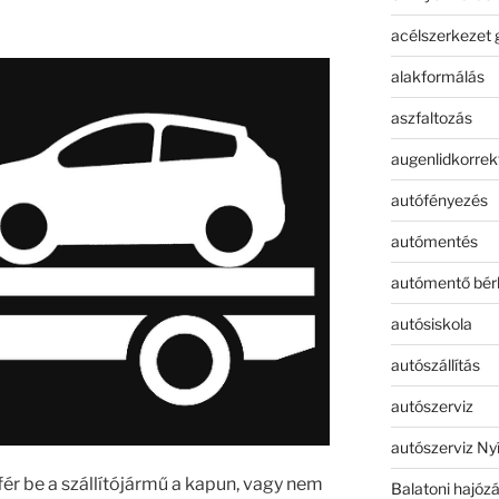
acélszerkezet 
alakformálás
aszfaltozás
augenlidkorrek
autófényezés
autómentés
autómentő bér
autósiskola
autószállítás
autószerviz
autószerviz Ny
ér be a szállítójármű a kapun, vagy nem
Balatoni hajóz