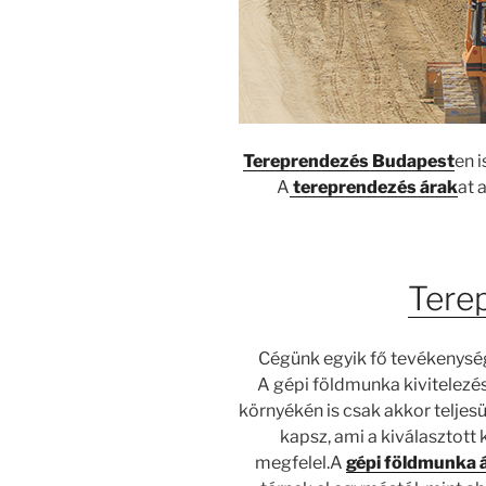
Tereprendezés Budapest
en i
A
tereprendezés árak
at 
Tere
Cégünk egyik fő tevékenysé
A gépi földmunka kivitelezé
környékén is csak akkor teljes
kapsz, ami a kiválasztott
megfelel.A
gépi földmunka 