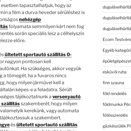
 esetben tapasztalhatjuk, hogy az
duguláselhárít
amin a fém a durva heveder sérüléshez is
duguláselhárít
ztonságos
nehézgép
ítás
folyamata semmilyen kárt nem fog
duguláselhárít
entés során speciális lesz a célhelyszín
Ecom Testvér
elezze előre.
Egyéb kategóri
és
ültetett sportautó szállítás 0-
épületgépészet
or nagyon pontosan kell
autónkat. Ha szükséges, akkor vegyük
esküvői ruha
g a tömegét, ha a fuvaros nincs
gg, hogy milyen járművel kell a
finn szauna
általán képes-e a feladatra. Sérült
föld rendelés
ükséges tájékoztatnunk a
versenyautó
 szállítás
szakemberét, hogy milyen
földmunka Péc
g valamelyik kerekünk, vagy automata
fűtésszerelés
s tájékoztassuk a szakembert.
megye
és
ültetett sportautó szállítás
gázkészülék Pi