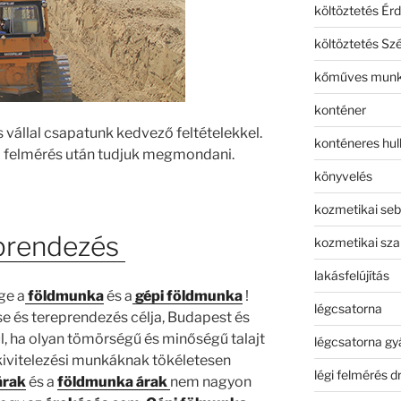
költöztetés Érd
költöztetés Sz
kőműves mun
konténer
s vállal csapatunk kedvező feltételekkel.
konténeres hull
a felmérés után tudjuk megmondani.
könyvelés
kozmetikai seb
prendezés
kozmetikai sza
lakásfelújítás
ge a
földmunka
és a
gépi földmunka
!
légcsatorna
se és tereprendezés célja, Budapest és
ül, ha olyan tömörségű és minőségű talajt
légcsatorna gy
 kivitelezési munkáknak tökéletesen
légi felmérés d
árak
és a
földmunka árak
nem nagyon