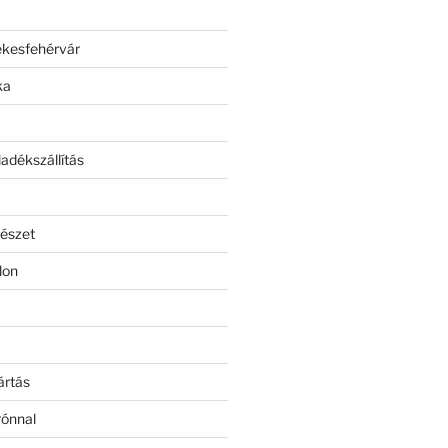
ékesfehérvár
ka
adékszállítás
észet
lon
ártás
rónnal