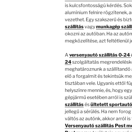
is kulcsfontosságú kérdés. Sok
alumínium felnire rögzítenek, 
vezethet. Egy szakszerű és bi
szállítás
vagy
munkagép száll
okozni az autóban. Ha az autóm
megközelítése, azt feltétlenül j
A
versenyautó szállítás 0-24
24
szolgáltatás megrendelésk
meghatároznunk a szállítandó 
elő a forgalmit és tekintsük me
tisztában vele. Ugyanis ettől fü
helyszínre mennie, és, hogy egy
gépjármű esetében arról is sz
szállítás
és
ültetett sportautó
jellegű a sérülés. Ha nem foro
váltós az autónk, akkor arról i
Versenyautó szállítás Pest 