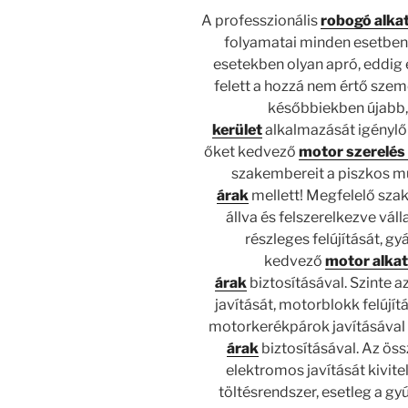
A professzionális
robogó alkat
folyamatai minden esetben 
esetekben olyan apró, eddig e
felett a hozzá nem értő sze
későbbiekben újabb
kerület
alkalmazását igénylő 
őket kedvező
motor szerelés
szakembereit a piszkos m
árak
mellett! Megfelelő sza
állva és felszerelkezve vál
részleges felújítását, gy
kedvező
motor alkat
árak
biztosításával. Szinte a
javítását, motorblokk felújí
motorkerékpárok javításával
árak
biztosításával. Az ös
elektromos javítását kivite
töltésrendszer, esetleg a gy