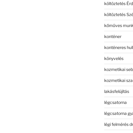
költöztetés Érd
költöztetés Sz
kőműves mun
konténer
konténeres hull
könyvelés
kozmetikai seb
kozmetikai sza
lakásfelújítás
légcsatorna
légcsatorna gy
légi felmérés d