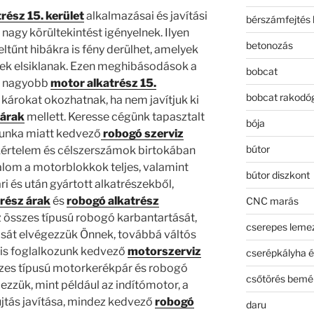
rész 15. kerület
alkalmazásai és javítási
bérszámfejtés 
nagy körültekintést igényelnek. Ilyen
betonozás
ltűnt hibákra is fény derülhet, amelyek
mek elsiklanak. Ezen meghibásodások a
bobcat
, nagyobb
motor alkatrész 15.
bobcat rakodó
károkat okozhatnak, ha nem javítjuk ki
 árak
mellett. Keresse cégünk tapasztalt
bója
unka miatt kedvező
robogó szerviz
bútor
kértelem és célszerszámok birtokában
lalom a motorblokkok teljes, valamint
bútor diszkont
ári és után gyártott alkatrészekből,
rész árak
és
robogó alkatrész
CNC marás
z összes típusú robogó karbantartását,
cserepes leme
tását elvégezzük Önnek, továbbá váltós
 is foglalkozunk kedvező
motorszerviz
cserépkályha é
szes típusú motorkerékpár és robogó
csőtörés bemé
lezzük, mint például az indítómotor, a
újtás javítása, mindez kedvező
robogó
daru