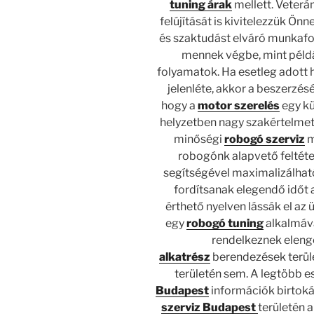
tuning árak
mellett. Veter
felújítását is kivitelezzük Ö
és szaktudást elváró munka
mennek végbe, mint példáu
folyamatok. Ha esetleg adott 
jelenléte, akkor a beszerzés
hogy a
motor szerelés
egy kü
helyzetben nagy szakértelmet
minőségi
robogó szerviz
m
robogónk alapvető feltét
segítségével maximalizálhat
fordítsanak elegendő időt 
érthető nyelven lássák el az
egy
robogó tuning
alkalmáv
rendelkeznek elen
alkatrész
berendezések terül
területén sem. A legtöbb 
Budapest
információk birtoká
szerviz Budapest
területén 