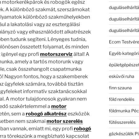
án motorkerékpárok és robogók egész
duguláselhárít
nnek. A különböző szakmát, szerszámokat
folyamatok különböző szakműhelyekben
duguláselhárít
l a lakatolási vagy az esztergálási
duguláselhárít
hiányzó vagy elhasználódott alkatrészek
ében tudunk segíteni. Lényeges tudnia,
Ecom Testvér
lönösen összetett folyamat, és minden
Egyéb kategóri
 igényel egy profi
motorszerviz
által! A
unka, amely a tartós motorunk vagy
épületgépészet
ele, csak összehangolt csapatmunka
esküvői ruha
ó! Nagyon fontos, hogy a szakemberek
az ügyfelek számára, továbbá tisztán
finn szauna
 ügyfeleket informatív szaktanácsokkal
al. A motor tulajdonosok gyakran nem
föld rendelés
gedő szakértelemmel a
motor
földmunka Péc
etén, sem a
robogó alkatrész
eszközök
esetben nem szakmai
motor szerelés
fűtésszerelés
ban vannak, emiatt mi, egy profi
robogó
gázkészülék Pi
arra törekszünk a megbízható kapcsolat