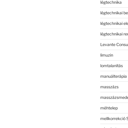
légtechnika
légtechnikai b
légtechnikai e
légtechnikai r
Levante Consul
limuzin
lomtalanítás
manuálterápia
masszázs
masszázsmed
méhtelep
mellkorrekció 