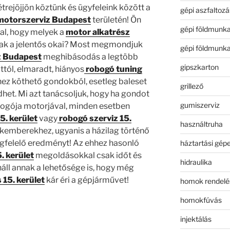
trejöjjön köztünk és ügyfeleink között a
gépi aszfaltozá
motorszerviz Budapest
területén! Ön
gépi földmunk
zal, hogy melyek a
motor alkatrész
k a jelentős okai? Most megmondjuk
gépi földmunk
z Budapest
meghibásodás a legtöbb
gipszkarton
ttól, elmaradt, hiányos
robogó tuning
hez köthető gondokból, esetleg baleset
grillező
et. Mi azt tanácsoljuk, hogy ha gondot
gumiszerviz
bogója motorjával, minden esetben
5. kerület
vagy
robogó szerviz 15.
használtruha
akemberekhez, ugyanis a házilag történő
felelő eredményt! Az ehhez hasonló
háztartási gép
. kerület
megoldásokkal csak időt és
hidraulika
nnáll annak a lehetősége is, hogy még
 15. kerület
kár éri a gépjárművet!
homok rendelé
homokfúvás
injektálás