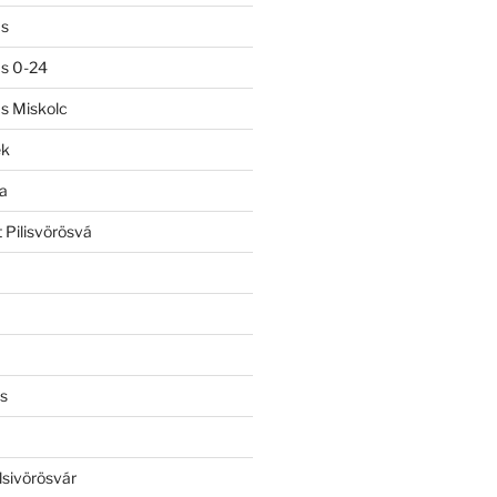
ás
ás 0-24
ás Miskolc
ek
a
 Pilisvörösvá
s
lsivörösvár