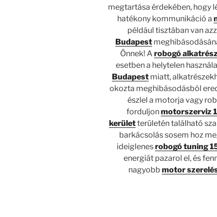
megtartása érdekében, hogy lé
hatékony kommunikáció a
például tisztában van az
Budapest
meghibásodásána
Önnek! A
robogó alkatrés
esetben a helytelen használa
Budapest
miatt, alkatrészek
okozta meghibásodásból eredh
észlel a motorja vagy ro
forduljon
motorszerviz 1
kerület
területén található sz
barkácsolás sosem hoz meg
ideiglenes
robogó tuning 15
energiát pazarol el, és fe
nagyobb
motor szerelés