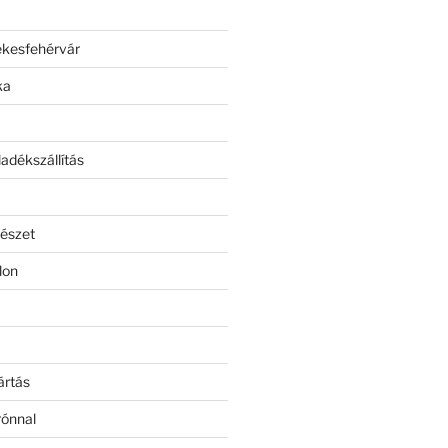
ékesfehérvár
ka
adékszállítás
észet
lon
ártás
rónnal