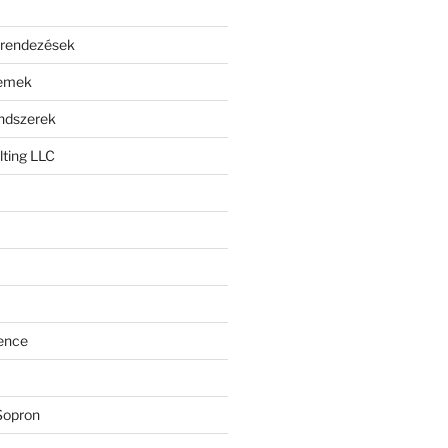
erendezések
lemek
endszerek
ting LLC
ence
Sopron