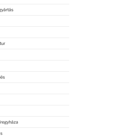
gyártás
tur
lés
íregyháza
ás