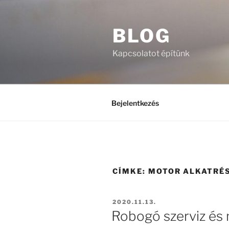
Tartalomhoz
BLOG
Kapcsolatot építünk
Bejelentkezés
CÍMKE:
MOTOR ALKATRÉ
BEKÜLDVE:
2020.11.13.
Robogó szerviz és