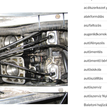
acélszerkezet 
alakformálás
aszfaltozás
augenlidkorrek
autófényezés
autómentés
autómentő bér
autósiskola
autószállítás
autószerviz
autószerviz Ny
Balatoni hajóz