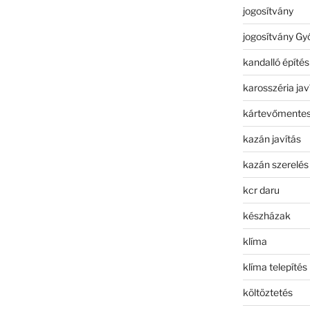
jogosítvány
jogosítvány Gy
kandalló építés
karosszéria jav
kártevőmentes
kazán javítás
kazán szerelés
kcr daru
készházak
klíma
klíma telepítés
költöztetés