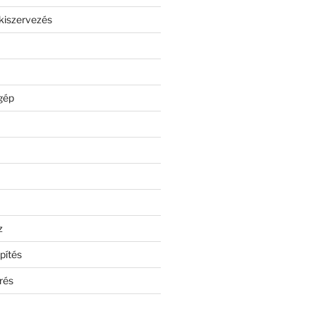
kiszervezés
gép
z
pítés
rés