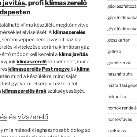
 javítás
, profi
klímaszerelő
gépi aszfaltozá
dapest
en
gépi földmunk
található klíma készülék, megkönnyítve
gépi földmunk
érséklet elviselését. A
klímaszerelés
, semmiképpen nem javasolt házilag
gipszkarton
erelés kivitelezése során a klímában gáz
grillező
akértő módon kell kezelni a
klíma javítás
 hívjunk
klímaszerelő
szakembert, már a
gumiszerviz
eres
klímaszerelés Pest megye
és
klíma
használtruha
etén mind a készülékre, mind saját
ást gyakorol, elkerülve ezzel a túl
háztartási gép
s
klímaszerelés árak
szükségességét.
hidraulika
homok rendelé
lés
és
vízszerelő
homokfúvás
y mi a második leghasznosabb dolog az
injektálás