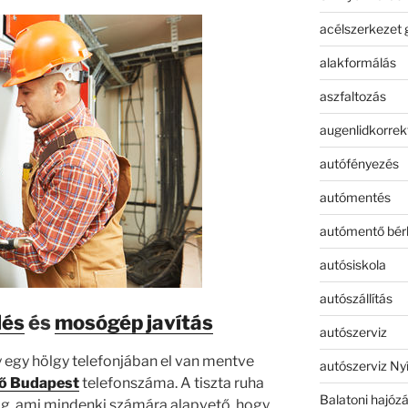
acélszerkezet 
alakformálás
aszfaltozás
augenlidkorrek
autófényezés
autómentés
autómentő bér
autósiskola
autószállítás
lés
és
mosógép javítás
autószerviz
y egy hölgy telefonjában el van mentve
autószerviz Ny
ő
Budapest
telefonszáma. A tiszta ruha
Balatoni hajóz
g, ami mindenki számára alapvető, hogy