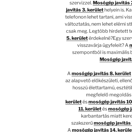
szervizzel.
Mosógép javítás 2
javítás 3. kerület
helyein is. K
telefonon lehet tartani, ami vi
változtatás, nem lehet elérni st
csak meg. Legtöbb hirdetett t
5. kerület
érdekelné?Egy szervi
visszavárja ügyfeleit? A
m
szempontból is maximális b
Mosógép javítá
A
mosógép javítás 8. kerület
az alapvető előkészületi, ellenő
hosszú élettartamú, esztét
megfelelő megoldás 
kerület
és
mosógép javítás 10.
11. kerület
és
mosógép ja
karbantartás miatt ke
szakszerű
mosógép javítás 
A
mosógép javítás 14. kerüle