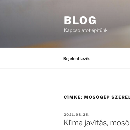
Tartalomhoz
BLOG
Kapcsolatot építünk
Bejelentkezés
CÍMKE:
MOSÓGÉP SZERE
BEKÜLDVE:
2021.08.25.
Klíma javítás, mos