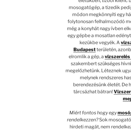
életükben, tízből kilenc
mosogatógép, a tizedik pedig
módon megkönnyíti egy ház
folytonosan felhalmozódó mo
még a konyhát nagy ívben elke
egy gépbe a mosatlan edényt,
kezükbe vegyék. A
vízs
Budapest
területén, azon
elromlik a gép, a
vízszerelés
szakembert szükséges hívni. 
megelőzhetünk. Léteznek ugyan
melynek rendszeres ha
berendezésünk életét. De h
tárcsázhat bátran!
Vízszer
me
Miért fontos hogy egy
mosóg
rendelkezzen?
Sok mosogatóg
hirdeti magát, nem rendelke