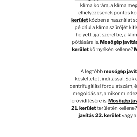
klíma korára, a klíma me
elhelyezésének pontos kö
kerület
közben a használat s
például a klíma szűrőjét kiti
helyett újat szerel be, a kl
pótlására is.
Mosógép javítás
kerület
környékén kellene?
M
A legtöbb
mosógép javít
késleltetett indítással. So
centrifugálási fordulatszám, é
megoldás az, amikor mindeze
lerövidítésére is.
Mosógép jav
21. kerület
területén kellene
javítás 22. kerület
vagy a