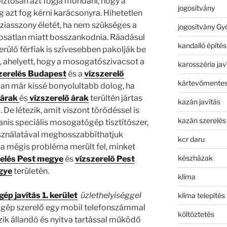
 biztosan azt fogja mondani, hogy a
jogosítvány
 azt fog kérni karácsonyra. Hihetetlen
iasszony életét, ha nem szükséges a
jogosítvány Gy
satlan miatt bosszankodnia. Ráadásul
kandalló építés
rülő férfiak is szívesebben pakolják be
 ahelyett, hogy a mosogatószivacsot a
karosszéria jav
zerelés
Budapest
és a
vízszerelő
kártevőmentes
ban már kissé bonyolultabb dolog, ha
 árak
és
vízszerelő árak
terültén jártas
kazán javítás
De létezik, amit viszont törődéssel is
kazán szerelés
is speciális mosogatógép tisztítószer,
sználatával meghosszabbíthatjuk
kcr daru
a mégis probléma merült fel, minket
készházak
elés Pest megye
és
vízszerelő Pest
gye
területén.
klíma
ép javítás 1. kerület
üzlethelyiséggel
klíma telepítés
ép szerelő egy mobil telefonszámmal
költöztetés
zik állandó és nyitva tartással működő