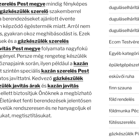
zerelés Pest megye
mindig fényképes
duguláselhárít
gázkészülék szerelő
szakemberrel
 a berendezéseket ajánlott évente
duguláselhárít
an képződő égéstermék miatt. Arról nem
duguláselhárít
s, gyakran okoz meghibásodást is. Ezek
sek és a
gázkészülék szerelés
Ecom Testvér
vítás Pest megye
folyamata nagyfokú
Egyéb kategóri
 igényel. Persze még rengeteg készülék
öznapjaink során, ilyen például a
kazán
épületgépészet
t szintén speciális
kazán szerelés Pest
esküvői ruha
tos javíttatni. Kedvező
gázkészülék
ülék javítás árak
és
kazán javítás
finn szauna
llett biztosítjuk Önöknek a megbízható
föld rendelés
 Életünket fenti berendezések jelentősen
 velük rendszeresen és ne hanyagoljuk el
földmunka Péc
ukat, megtisztításukat.
fűtésszerelés
gázkészülék Pi