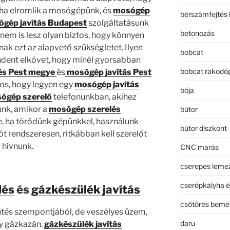
, ha elromlik a mosógépünk, és
mosógép
bérszámfejtés 
gép javítás Budapest
szolgáltatásunk
betonozás
nem is lesz olyan biztos, hogy könnyen
nak ezt az alapvető szükségletet. Ilyen
bobcat
dent elkövet, hogy minél gyorsabban
bobcat rakodó
és Pest megye
és
mosógép javítás Pest
tos, hogy legyen egy
mosógép javítás
bója
ógép szerelő
telefonunkban, akihez
nk, amikor a
mosógép szerelés
bútor
e, ha törődünk gépünkkel, használunk
bútor diszkont
ót rendszeresen, ritkábban kell szerelőt
hívnunk.
CNC marás
cserepes leme
cserépkályha é
lés
és
gázkészülék javítás
csőtörés bemé
tés szempontjából, de veszélyes üzem,
daru
gy gázkazán,
gázkészülék javítás