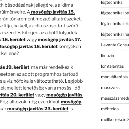
légtechnika
ghibásodásának jellegére, a a klíma
rülményeire. A
mosógép javítás 15.
légtechnikai b
orán tönkrement mozgó alkatrészeket,
légtechnikai e
sztítja, ha kell, az elkoszosodott szűrő
íma szerelés kiterjed az a hűtőfolyadék
légtechnikai r
 16. kerület
vagy
mosógép javítás 17.
Levante Consul
osógép javítás 18. kerület
környékén
kellene?
limuzin
lomtalanítás
ás 19. kerület
ma már rendelkezik
k esetben az adott programhoz tartozó
manuálterápia
s a víz hőfoka is változtatható. Legjobb
masszázs
k mellett lehetőség van a mosási idő
ítás 20. kerület
vagy
mosógép javítás
masszázsmed
?Foglalkozok még ezen kívül
mosógép
kár
mosógép javítás 23. kerület
is .
méhtelep
mellkorrekció 