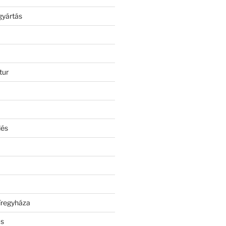
gyártás
tur
lés
íregyháza
ás