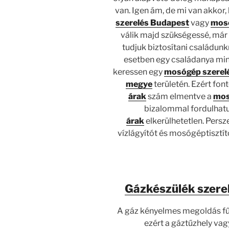
van. Igen ám, de mi van akkor
szerelés
Budapest
vagy
mosó
válik majd szükségessé, már 
tudjuk biztosítani családunk
esetben egy családanya min
keressen egy
mosógép szerel
megye
területén. Ezért fon
árak
szám elmentve a
mos
bizalommal fordulhatu
árak
elkerülhetetlen. Persz
vízlágyítót és mosógéptisztít
Gázkészülék szere
A gáz kényelmes megoldás fű
ezért a gáztűzhely va