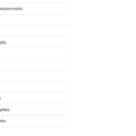
kiszervezés
gép
z
pítés
rés