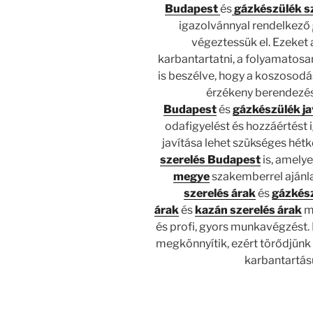
Budapest
és
gázkészülék s
igazolvánnyal rendelkező
végeztessük el. Ezeket
karbantartatni, a folyamatos
is beszélve, hogy a koszosodá
érzékeny berendezé
Budapest
és
gázkészülék ja
odafigyelést és hozzáértést
javítása lehet szükséges hétk
szerelés Budapest
is, amelye
megye
szakemberrel ajánla
szerelés árak
és
gázkész
árak
és
kazán szerelés árak
me
és profi, gyors munkavégzést.
megkönnyítik, ezért törődjünk
karbantartás