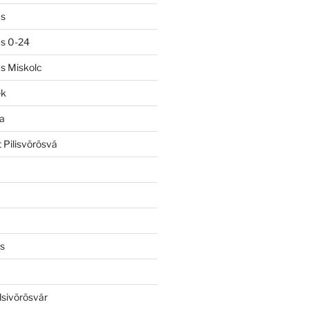
ás
ás 0-24
ás Miskolc
ek
a
 Pilisvörösvá
s
lsivörösvár