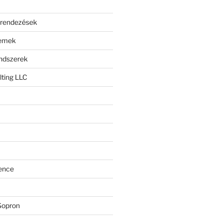
erendezések
lemek
endszerek
ting LLC
ence
Sopron