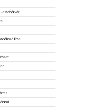
ékesfehérvár
ka
adékszállítás
észet
lon
ártás
rónnal