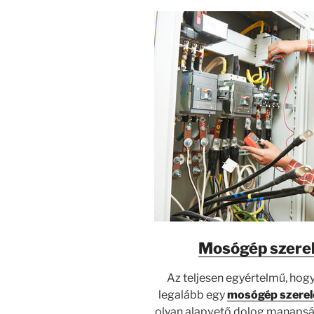
Mosógép szere
Az teljesen egyértelmű, hog
legalább egy
mosógép szerel
olyan alapvető dolog manapsá