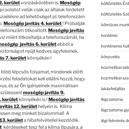
. kerület
vonzáskörében is.
Mosógép
költöztetés Érd
apcsolatot velük csak az általuk hirdetett
költöztetés Sz
sszaélésre ad lehetőséget pl: telefonszám
b.
Mosógép javítás 4. kerület
! Próbálják
kőműves mun
elefonszám titkosított.
Mosógép javítás
konténer
z miért titkosítatja a telefonszámát, ha
osógép javítás 6. kerület
ebből a
konténeres hull
iztonságot nyújt kedves ügyfeleinek.
könyvelés
s 7. kerület
környékén !
kozmetikai seb
több lépcsős folyamat, mindenek előtt
kozmetikai sza
rzési feladatokat kell ellátni hozzá, hogy
ikus, és az Ön igényeinek maximálisan
lakásfelújítás
szülessen!
mosógép javítás 9.
légcsatorna
 kerület
környékén is !
Mosógép javítás
vítás 12. kerület
helyein is. Klíma
légcsatorna gy
ressen meg minket bizalommal! A
13. kerület
a hibafelvétellel kezdődik.
légi felmérés d
t
kérdéseket tesz fel a klíma típusára, a