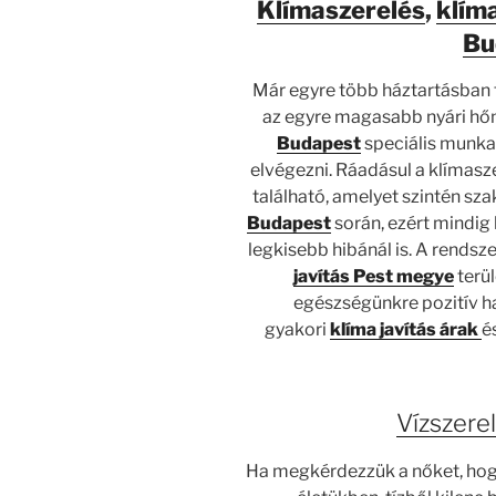
Klímaszerelés
,
klíma
Bu
Már egyre több háztartásban 
az egyre magasabb nyári hőm
Budapest
speciális munka
elvégezni. Ráadásul a klímasz
található, amelyet szintén sz
Budapest
során, ezért mindig
legkisebb hibánál is. A rendsz
javítás Pest megye
terül
egészségünkre pozitív hat
gyakori
klíma javítás árak
é
Vízszere
Ha megkérdezzük a nőket, hog