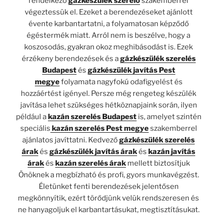
rendelkező
gázkészülék szerelő
szakemberrel
végeztessük el. Ezeket a berendezéseket ajánlott
évente karbantartatni, a folyamatosan képződő
égéstermék miatt. Arról nem is beszélve, hogy a
koszosodás, gyakran okoz meghibásodást is. Ezek
érzékeny berendezések és a
gázkészülék szerelés
Budapest
és
gázkészülék javítás Pest
megye
folyamata nagyfokú odafigyelést és
hozzáértést igényel. Persze még rengeteg készülék
javítása lehet szükséges hétköznapjaink során, ilyen
például a
kazán szerelés Budapest
is, amelyet szintén
speciális
kazán szerelés Pest megye
szakemberrel
ajánlatos javíttatni. Kedvező
gázkészülék szerelés
árak
és
gázkészülék javítás árak
és
kazán javítás
árak
és
kazán szerelés árak
mellett biztosítjuk
Önöknek a megbízható és profi, gyors munkavégzést.
Életünket fenti berendezések jelentősen
megkönnyítik, ezért törődjünk velük rendszeresen és
ne hanyagoljuk el karbantartásukat, megtisztításukat.