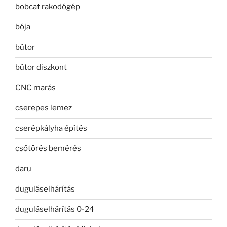
bobcat rakodógép
bója
bútor
bútor diszkont
CNC marás
cserepes lemez
cserépkályha építés
csőtörés bemérés
daru
duguláselhárítás
duguláselhárítás 0-24