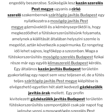
engedély beszerzése. Szükségük lesz
kazán szerelés
Pest megye
ugyanis a
cirkó
szerelő
szakembernek
szárítógép javítás Budapest
egy
nyilatkozatra a
mosógép javítás Pest
megye
gázművektől és a kéményseprőktől is, hogy
megkezdődhet a fűtéskorszerűsítésünk folyamata,
amelynek a kiállítását általában helyszíni szemle is
megelőzi, aztán következik a papírmunka. Ez rengeteg
idő lehet sajnos, legfőképp a szezonban. Maga a
fűtéskorszerűsítés
mosógép szerelés Budapest
fizikai
része már egy egyéb
klímaszerelő Budapest
kérdés.
Egy általános
kazán javítás Budapest
területén
gyakorlatilag egy napot sem vesz teljesen el, de a fűtés
teljes
szárítógép javítás Pest megye
kiépítése is
elvégezhető egyetlen hét alatt kedvező
gázkészülék
javítás árak
mellett. Egy profin
kivitelezett
gázkészülék javítás Budapest
területén
fűtéskorszerűsítés szempontjából csak pár napot fog
igénybe venni a
mosogatógép szerelés Pest