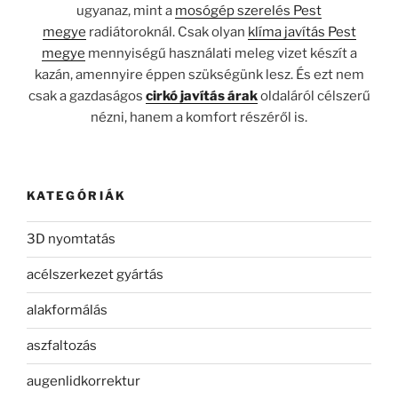
ugyanaz, mint a
mosógép szerelés Pest
megye
radiátoroknál. Csak olyan
klíma javítás Pest
megye
mennyiségű használati meleg vizet készít a
kazán, amennyire éppen szükségünk lesz. És ezt nem
csak a gazdaságos
cirkó javítás árak
oldaláról célszerű
nézni, hanem a komfort részéről is.
KATEGÓRIÁK
3D nyomtatás
acélszerkezet gyártás
alakformálás
aszfaltozás
augenlidkorrektur