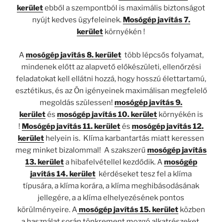
kerület
ebből a szempontból is maximális biztonságot
nyújt kedves ügyfeleinek.
Mosógép javítás 7.
kerület
környékén !
A
mosógép javítás 8. kerület
több lépcsős folyamat,
mindenek előtt az alapvető előkészületi, ellenőrzési
feladatokat kell ellátni hozzá, hogy hosszú élettartamú,
esztétikus, és az Ön igényeinek maximálisan megfelelő
megoldás szülessen!
mosógép javítás 9.
kerület
és
mosógép javítás 10. kerület
környékén is
!
Mosógép javítás 11. kerület
és
mosógép javítás 12.
kerület
helyein is. Klíma karbantartás miatt keressen
meg minket bizalommal! A szakszerű
mosógép javítás
13. kerület
a hibafelvétellel kezdődik. A
mosógép
javítás 14. kerület
kérdéseket tesz fel a klíma
típusára, a klíma korára, a klíma meghibásodásának
jellegére, a a klíma elhelyezésének pontos
körülményeire. A
mosógép javítás 15. kerület
közben
a használat során tönkrement mozgó alkatrészeket,