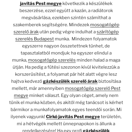
javítás Pest megye
következik a készülékek
beszerzése, ezzel együtt a kazán, a radiátorok
megvásárlása, ezekben szintén számíthat a
szakemberek segítségére. Mindezek
mosogatógép
szerelő árak
után pedig végre indulhat a
szárítógép
szerelés Budapest
munka. Mindezen folyamatok
egyszerre nagyon összetettnek tűnhet, de
tapasztalatból mondjuk: ha egyszer elindul a
munka,
mosogatógép szerelés
minden halad a maga
útján. Ha pedig a fűtési szezonon kívül kivitelezzük a
korszerűsítést, a folyamat pár hét alatt végre lesz
hajtva kedvező
gázkészülék szerelő árak
biztosítása
mellett, már amennyiben
mosogatógép szerelő Pest
megye
minket választ. Egy olyan céget, amely nem
tűnik el munka közben, és akitől még tanácsot is kérhet
bármikor a munkafolyamatok egyes teendői során. Mi
ilyenek vagyunk!
Cirkó javítás Pest megye
területén,
mi a hétvégék mellett ünnepnapokon is állunk a
rendelkezésére! Ha egy profi
gázkészülék