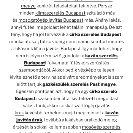
megye
konkrét feladatokat tekintve. Persze
minden
klímaszerelés Budapest
szituáció más
és
mosogatógép javítás Budapest
más. Ahány lakás,
annyi fűtési megoldást lehet találni manapság. De azt
tény, hogy ha jól tervezzük a
cirkó szerelés Budapest
i
munkálatokat, túl sok ideig nem marad komfortmentes
a lakásunk
klíma javítás Budapest
. Így már lehet, hogy
nem is olyan rémisztő gondolat a
kazán szerelés
Budapest
i folyamata fűtéskorszerűsítés
szempontjából. Akkor pedig végképp teljesen
kivitelezhető a terv, ha az elvárt eredményeket is szem
előtt tartjuk
gázkészülék szerelés Pest megye
.
Egészen pontosan azt, hogy ha egy
cirkó szerelő
Budapest
i szakember által kivitelezett megoldást
választunk, akkor sokkal
szárítógép javítás
árak
kevésbé terhelnek majd meg minket a
kazán
javítás árak
, továbbá a lakásban uralkodó meleg
érzését is sokkal kellemesebben
mosógép szerelés