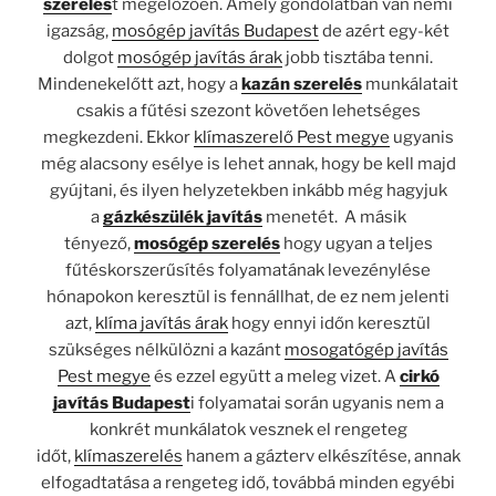
szerelés
t megelőzően. Amely gondolatban van némi
igazság,
mosógép javítás Budapest
de azért egy-két
dolgot
mosógép javítás árak
jobb tisztába tenni.
Mindenekelőtt azt, hogy a
kazán szerelés
munkálatait
csakis a fűtési szezont követően lehetséges
megkezdeni. Ekkor
klímaszerelő Pest megye
ugyanis
még alacsony esélye is lehet annak, hogy be kell majd
gyújtani, és ilyen helyzetekben inkább még hagyjuk
a
gázkészülék javítás
menetét. A másik
tényező,
mosógép szerelés
hogy ugyan a teljes
fűtéskorszerűsítés folyamatának levezénylése
hónapokon keresztül is fennállhat, de ez nem jelenti
azt,
klíma javítás árak
hogy ennyi időn keresztül
szükséges nélkülözni a kazánt
mosogatógép javítás
Pest megye
és ezzel együtt a meleg vizet. A
cirkó
javítás Budapest
i folyamatai során ugyanis nem a
konkrét munkálatok vesznek el rengeteg
időt,
klímaszerelés
hanem a gázterv elkészítése, annak
elfogadtatása a rengeteg idő, továbbá minden egyébi