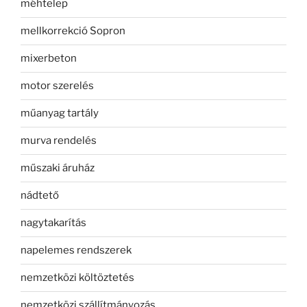
méhtelep
mellkorrekció Sopron
mixerbeton
motor szerelés
műanyag tartály
murva rendelés
műszaki áruház
nádtető
nagytakarítás
napelemes rendszerek
nemzetközi költöztetés
nemzetközi szállítmányozás