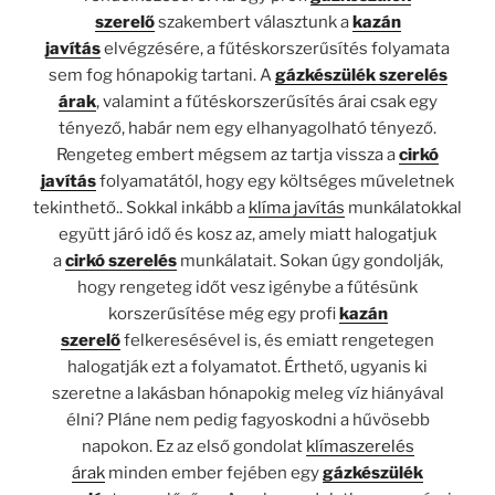
szerelő
szakembert választunk a
kazán
javítás
elvégzésére, a fűtéskorszerűsítés folyamata
sem fog hónapokig tartani. A
gázkészülék szerelés
árak
, valamint a fűtéskorszerűsítés árai csak egy
tényező, habár nem egy elhanyagolható tényező.
Rengeteg embert mégsem az tartja vissza a
cirkó
javítás
folyamatától, hogy egy költséges műveletnek
tekinthető.. Sokkal inkább a
klíma javítás
munkálatokkal
együtt járó idő és kosz az, amely miatt halogatjuk
a
cirkó szerelés
munkálatait. Sokan úgy gondolják,
hogy rengeteg időt vesz igénybe a fűtésünk
korszerűsítése még egy profi
kazán
szerelő
felkeresésével is, és emiatt rengetegen
halogatják ezt a folyamatot. Érthető, ugyanis ki
szeretne a lakásban hónapokig meleg víz hiányával
élni? Pláne nem pedig fagyoskodni a hűvösebb
napokon. Ez az első gondolat
klímaszerelés
árak
minden ember fejében egy
gázkészülék