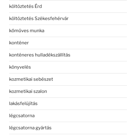
költöztetés Érd
költöztetés Székesfehérvár
kőműves munka
konténer
konténeres hulladékszállítás
könyvelés
kozmetikai sebészet
kozmetikai szalon
lakásfelújítás
légcsatorna
légcsatorna gyártás