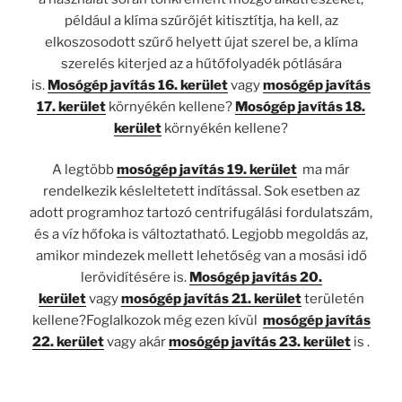
például a klíma szűrőjét kitisztítja, ha kell, az
elkoszosodott szűrő helyett újat szerel be, a klíma
szerelés kiterjed az a hűtőfolyadék pótlására
is.
Mosógép javítás 16. kerület
vagy
mosógép javítás
17. kerület
környékén kellene?
Mosógép javítás 18.
kerület
környékén kellene?
A legtöbb
mosógép javítás 19. kerület
ma már
rendelkezik késleltetett indítással. Sok esetben az
adott programhoz tartozó centrifugálási fordulatszám,
és a víz hőfoka is változtatható. Legjobb megoldás az,
amikor mindezek mellett lehetőség van a mosási idő
lerövidítésére is.
Mosógép javítás 20.
kerület
vagy
mosógép javítás 21. kerület
területén
kellene?Foglalkozok még ezen kívül
mosógép javítás
22. kerület
vagy akár
mosógép javítás 23. kerület
is .