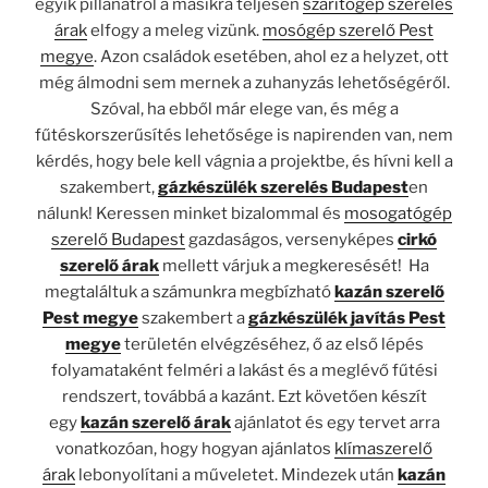
egyik pillanatról a másikra teljesen
szárítógép szerelés
árak
elfogy a meleg vizünk.
mosógép szerelő Pest
megye
. Azon családok esetében, ahol ez a helyzet, ott
még álmodni sem mernek a zuhanyzás lehetőségéről.
Szóval, ha ebből már elege van, és még a
fűtéskorszerűsítés lehetősége is napirenden van, nem
kérdés, hogy bele kell vágnia a projektbe, és hívni kell a
szakembert,
gázkészülék szerelés Budapest
en
nálunk! Keressen minket bizalommal és
mosogatógép
szerelő Budapest
gazdaságos, versenyképes
cirkó
szerelő árak
mellett várjuk a megkeresését! Ha
megtaláltuk a számunkra megbízható
kazán szerelő
Pest megye
szakembert a
gázkészülék javítás Pest
megye
területén elvégzéséhez, ő az első lépés
folyamataként felméri a lakást és a meglévő fűtési
rendszert, továbbá a kazánt. Ezt követően készít
egy
kazán szerelő árak
ajánlatot és egy tervet arra
vonatkozóan, hogy hogyan ajánlatos
klímaszerelő
árak
lebonyolítani a műveletet. Mindezek után
kazán