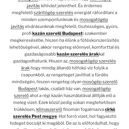
javítás
kihívást jelenthet. És érdemes
megfelelő
szárítógép szerelés
energiát ráfordítani a
minden szempontunknak és
mosogatógép
javítás
elvárásunknak megfelelő, tisztességes, gyors,
profi
kazán szerelő Budapest
i szakember
megkeresésébe, hiszen ha élünk a fűtéskorszerűsítés
lehetőségével, akkor rengeteg előnnyel, komforttal és
gazdaságosabb
kazán szerelés árak
kal
gazdagodhatunk. Hiszen az,
mosogatógép szerelés
árak
hogy mindig állandó hőfokú víz folyik a
csapunkból, az rengeteget javíthat a fürdés
minőségén, hiszen rengeteg olyan
mosógép szerelő
Budapest
lakás, családi ház van,
mosogatógép
szerelő
ahol a régi kazán használatával állítják elő a
meleg vizet. Ezek közül pedig sokan meglehetősen
trükkösen,
klímaszerelő
finoman fogalmazva
cirkó
szerelés Pest megye
. Hol forró vizet, hol fagyasztó
hideget bocsájt ki magából. De az is előfordulhat, hogy