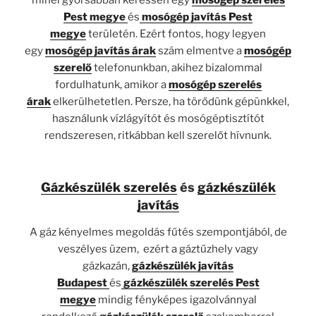
Pest megye
és
mosógép javítás Pest
megye
területén. Ezért fontos, hogy legyen
egy
mosógép javítás árak
szám elmentve a
mosógép
szerelő
telefonunkban, akihez bizalommal
fordulhatunk, amikor a
mosógép szerelés
árak
elkerülhetetlen. Persze, ha törődünk gépünkkel,
használunk vízlágyítót és mosógéptisztítót
rendszeresen, ritkábban kell szerelőt hívnunk.
Gázkészülék szerelés
és
gázkészülék
javítás
A gáz kényelmes megoldás fűtés szempontjából, de
veszélyes üzem, ezért a gáztűzhely vagy
gázkazán,
gázkészülék javítás
Budapest
és
gázkészülék szerelés Pest
megye
mindig fényképes igazolvánnyal