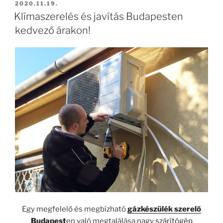
BEKÜLDVE:
2020.11.19.
Klímaszerelés és javítás Budapesten
kedvező árakon!
Egy megfelelő és megbízható
gázkészülék szerelő
Budapest
en való megtalálása nagy
szárítógép