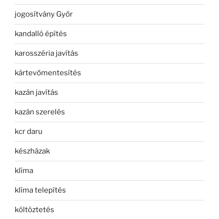
jogosítvány Győr
kandalló építés
karosszéria javítás
kártevőmentesítés
kazán javítás
kazán szerelés
kcr daru
készházak
klíma
klíma telepítés
költöztetés