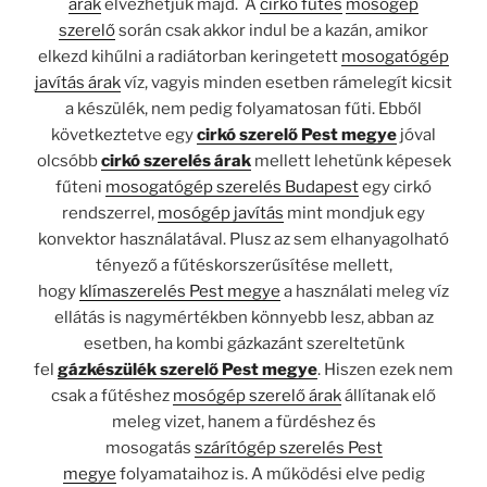
árak
élvezhetjük majd. A
cirkó fűtés
mosógép
szerelő
során csak akkor indul be a kazán, amikor
elkezd kihűlni a radiátorban keringetett
mosogatógép
javítás árak
víz, vagyis minden esetben rámelegít kicsit
a készülék, nem pedig folyamatosan fűti. Ebből
következtetve egy
cirkó szerelő Pest megye
jóval
olcsóbb
cirkó szerelés árak
mellett lehetünk képesek
fűteni
mosogatógép szerelés Budapest
egy cirkó
rendszerrel,
mosógép javítás
mint mondjuk egy
konvektor használatával. Plusz az sem elhanyagolható
tényező a fűtéskorszerűsítése mellett,
hogy
klímaszerelés Pest megye
a használati meleg víz
ellátás is nagymértékben könnyebb lesz, abban az
esetben, ha kombi gázkazánt szereltetünk
fel
gázkészülék szerelő Pest megye
. Hiszen ezek nem
csak a fűtéshez
mosógép szerelő árak
állítanak elő
meleg vizet, hanem a fürdéshez és
mosogatás
szárítógép szerelés Pest
megye
folyamataihoz is. A működési elve pedig