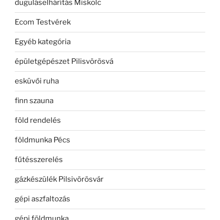
duguláselhárítás Miskolc
Ecom Testvérek
Egyéb kategória
épületgépészet Pilisvörösvá
esküvői ruha
finn szauna
föld rendelés
földmunka Pécs
fűtésszerelés
gázkészülék Pilsivörösvár
gépi aszfaltozás
gépi földmunka