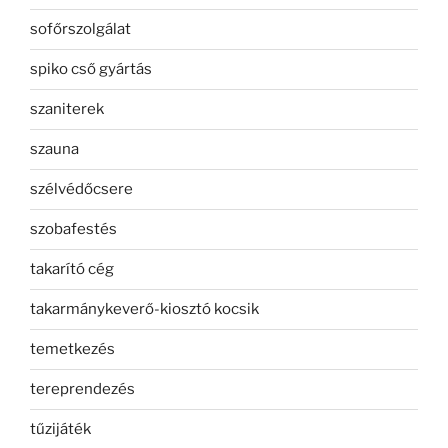
sofőrszolgálat
spiko cső gyártás
szaniterek
szauna
szélvédőcsere
szobafestés
takarító cég
takarmánykeverő-kiosztó kocsik
temetkezés
tereprendezés
tűzijáték