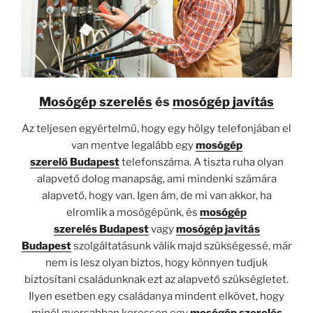
Mosógép szerelés
és
mosógép javítás
Az teljesen egyértelmű, hogy egy hölgy telefonjában el
van mentve legalább egy
mosógép
szerelő
Budapest
telefonszáma. A tiszta ruha olyan
alapvető dolog manapság, ami mindenki számára
alapvető, hogy van. Igen ám, de mi van akkor, ha
elromlik a mosógépünk, és
mosógép
szerelés
Budapest
vagy
mosógép javítás
Budapest
szolgáltatásunk válik majd szükségessé, már
nem is lesz olyan biztos, hogy könnyen tudjuk
biztosítani családunknak ezt az alapvető szükségletet.
Ilyen esetben egy családanya mindent elkövet, hogy
minél gyorsabban keressen egy
mosógép szerelés