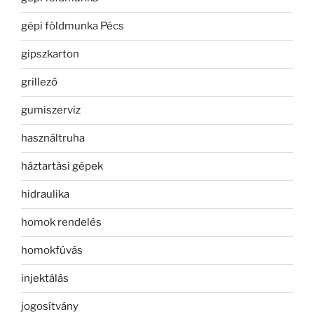
gépi földmunka Pécs
gipszkarton
grillező
gumiszerviz
használtruha
háztartási gépek
hidraulika
homok rendelés
homokfúvás
injektálás
jogosítvány