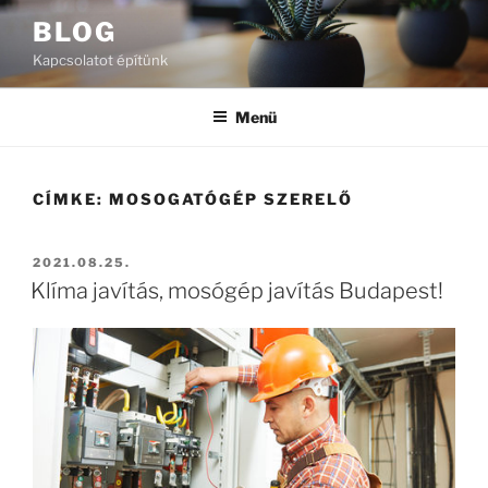
Tartalomhoz
BLOG
Kapcsolatot építünk
Menü
CÍMKE:
MOSOGATÓGÉP SZERELŐ
BEKÜLDVE:
2021.08.25.
Klíma javítás, mosógép javítás Budapest!