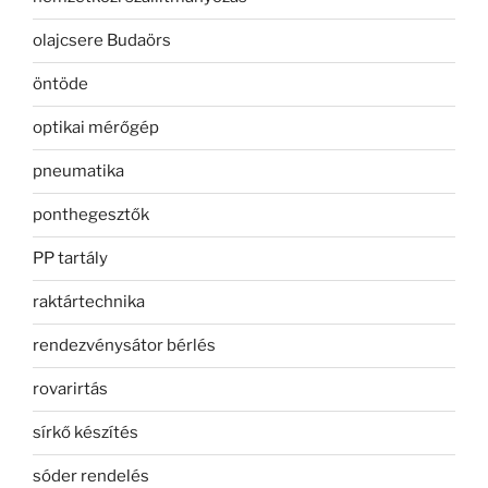
olajcsere Budaörs
öntöde
optikai mérőgép
pneumatika
ponthegesztők
PP tartály
raktártechnika
rendezvénysátor bérlés
rovarirtás
sírkő készítés
sóder rendelés