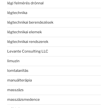
légi felmérés drónnal
légtechnika
légtechnikai berendezések
légtechnikai elemek
légtechnikai rendszerek
Levante Consulting LLC
limuzin
lomtalanítás
manuálterápia
masszázs
masszázsmedence