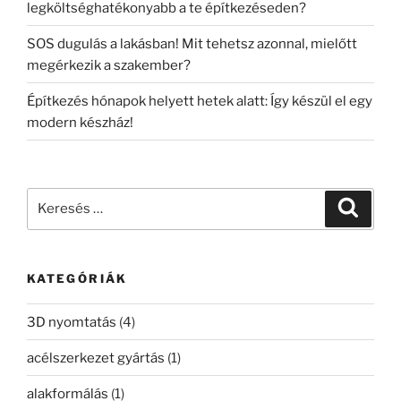
legköltséghatékonyabb a te építkezéseden?
SOS dugulás a lakásban! Mit tehetsz azonnal, mielőtt
megérkezik a szakember?
Építkezés hónapok helyett hetek alatt: Így készül el egy
modern készház!
Keresés
Keresé
a
következő
kifejezésre:
KATEGÓRIÁK
3D nyomtatás
(4)
acélszerkezet gyártás
(1)
alakformálás
(1)