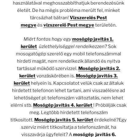
használatával meghosszabbíthatjuk berendezésünk
életét. De ha mégis probléma merült fel, minket
tárcsázhat bátran!
Vízszerelés Pest
megye
és
vízszerelő Pest megye
területén.
Miért fontos hogy egy
mosógép javítás 1.
kerület
üzlethelyiséggel rendelkezzen?
Sok
mosogatógép szerelő egy mobil telefonszámmal
hirdeti magát, nem rendelkezik állandó és nyitva
tartással működő szervizzel.
Mosógép javítás 2.
kerület
vonzáskörében is.
Mosógép javítás 3.
kerület
helyein is. Kapcsolatot velük csak az általuk
hirdetett telefonon lehet tartani, ami visszaélésre ad
lehetőséget pl: telefonszám változtatás, nem lehet
elérni stb.
Mosógép javítás 4. kerület
! Próbálják csak
meg. Legtöbb hirdetett telefonszám
titkosított.
Mosógép javítás 5. kerület
érdekelné?Egy
szerviz miért titkosítatja a telefonszámát, ha
visszavárja ügyfeleit? A
mosógép javítás 6.