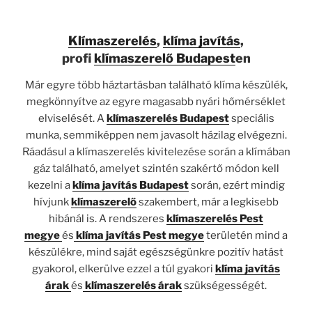
Klímaszerelés
,
klíma javítás
,
profi
klímaszerelő Budapest
en
Már egyre több háztartásban található klíma készülék,
megkönnyítve az egyre magasabb nyári hőmérséklet
elviselését. A
klímaszerelés Budapest
speciális
munka, semmiképpen nem javasolt házilag elvégezni.
Ráadásul a klímaszerelés kivitelezése során a klímában
gáz található, amelyet szintén szakértő módon kell
kezelni a
klíma javítás Budapest
során, ezért mindig
hívjunk
klímaszerelő
szakembert, már a legkisebb
hibánál is. A rendszeres
klímaszerelés Pest
megye
és
klíma javítás Pest megye
területén mind a
készülékre, mind saját egészségünkre pozitív hatást
gyakorol, elkerülve ezzel a túl gyakori
klíma javítás
árak
és
klímaszerelés árak
szükségességét.