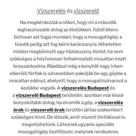
Vízszerelés
és
vízszerelő
Ha megkérdezzük a nőket, hogy mi a második
leghasznosabb dolog az életükben, tízből kilenc
biztosan azt fogja mondani, hogy a mosogatógép, a
tizedik pedig azt fog kérni karácsonyra. Hihetetlen
módon megkönnyíti egy háziasszony életét, ha nem
szükséges a folytonosan felhalmozódó mosatlan miatt
bosszankodnia. Ráadásul még a konyhát nagy ívben
elkerülő férfiak is szívesebben pakolják be egy gépbe a
mosatlan edényt, ahelyett, hogy a mosogatószivacsot a
kezükbe vegyék. A
vízszerelés
Budapest
és
a
vízszerelő Budapest
területén, azonban már kissé
bonyolultabb dolog, ha elromlik a gép, a
vízszerelés
árak
és
vízszerelő árak
terültén jártas szakembert
szükséges hívni. De létezik, amit viszont törődéssel is
megelőzhetünk. Léteznek ugyanis speciális
mosogatógép tisztítószer, melynek rendszeres