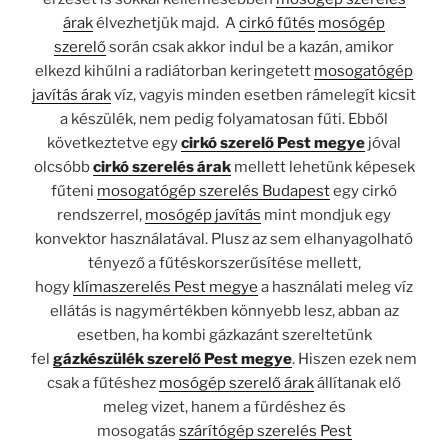
árak
élvezhetjük majd. A
cirkó fűtés
mosógép
szerelő
során csak akkor indul be a kazán, amikor
elkezd kihűlni a radiátorban keringetett
mosogatógép
javítás árak
víz, vagyis minden esetben rámelegít kicsit
a készülék, nem pedig folyamatosan fűti. Ebből
következtetve egy
cirkó szerelő Pest megye
jóval
olcsóbb
cirkó szerelés árak
mellett lehetünk képesek
fűteni
mosogatógép szerelés Budapest
egy cirkó
rendszerrel,
mosógép javítás
mint mondjuk egy
konvektor használatával. Plusz az sem elhanyagolható
tényező a fűtéskorszerűsítése mellett,
hogy
klímaszerelés Pest megye
a használati meleg víz
ellátás is nagymértékben könnyebb lesz, abban az
esetben, ha kombi gázkazánt szereltetünk
fel
gázkészülék szerelő Pest megye
. Hiszen ezek nem
csak a fűtéshez
mosógép szerelő árak
állítanak elő
meleg vizet, hanem a fürdéshez és
mosogatás
szárítógép szerelés Pest