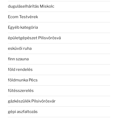
duguláselhárítás Miskolc
Ecom Testvérek
Egyéb kategória
épületgépészet Pilisvörösvá
esküvői ruha
finn szauna
föld rendelés
földmunka Pécs
fűtésszerelés
gázkészülék Pilsivörösvár
gépi aszfaltozás