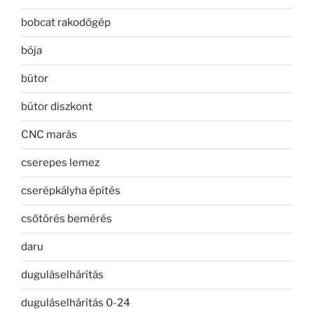
bobcat rakodógép
bója
bútor
bútor diszkont
CNC marás
cserepes lemez
cserépkályha építés
csőtörés bemérés
daru
duguláselhárítás
duguláselhárítás 0-24