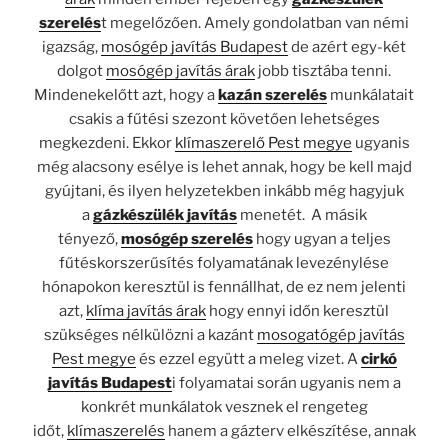
szerelés
t megelőzően. Amely gondolatban van némi
igazság,
mosógép javítás Budapest
de azért egy-két
dolgot
mosógép javítás árak
jobb tisztába tenni.
Mindenekelőtt azt, hogy a
kazán szerelés
munkálatait
csakis a fűtési szezont követően lehetséges
megkezdeni. Ekkor
klímaszerelő Pest megye
ugyanis
még alacsony esélye is lehet annak, hogy be kell majd
gyújtani, és ilyen helyzetekben inkább még hagyjuk
a
gázkészülék javítás
menetét. A másik
tényező,
mosógép szerelés
hogy ugyan a teljes
fűtéskorszerűsítés folyamatának levezénylése
hónapokon keresztül is fennállhat, de ez nem jelenti
azt,
klíma javítás árak
hogy ennyi időn keresztül
szükséges nélkülözni a kazánt
mosogatógép javítás
Pest megye
és ezzel együtt a meleg vizet. A
cirkó
javítás Budapest
i folyamatai során ugyanis nem a
konkrét munkálatok vesznek el rengeteg
időt,
klímaszerelés
hanem a gázterv elkészítése, annak