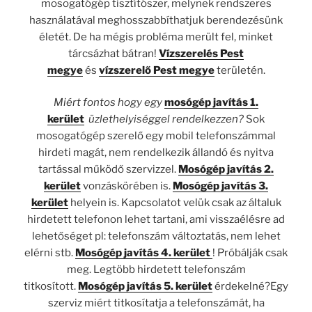
mosogatógép tisztítószer, melynek rendszeres
használatával meghosszabbíthatjuk berendezésünk
életét. De ha mégis probléma merült fel, minket
tárcsázhat bátran!
Vízszerelés Pest
megye
és
vízszerelő Pest megye
területén.
Miért fontos hogy egy
mosógép javítás 1.
kerület
üzlethelyiséggel rendelkezzen?
Sok
mosogatógép szerelő egy mobil telefonszámmal
hirdeti magát, nem rendelkezik állandó és nyitva
tartással működő szervizzel.
Mosógép javítás 2.
kerület
vonzáskörében is.
Mosógép javítás 3.
kerület
helyein is. Kapcsolatot velük csak az általuk
hirdetett telefonon lehet tartani, ami visszaélésre ad
lehetőséget pl: telefonszám változtatás, nem lehet
elérni stb.
Mosógép javítás 4. kerület
! Próbálják csak
meg. Legtöbb hirdetett telefonszám
titkosított.
Mosógép javítás 5. kerület
érdekelné?Egy
szerviz miért titkosítatja a telefonszámát, ha