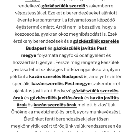
rendelkező
gázkészülék szerelő
szakemberrel
végeztessük el. Ezeket a berendezéseket ajánlott
évente karbantartatni, a folyamatosan képződő
égéstermék miatt. Arról nem is beszélve, hogy a
koszosodás, gyakran okoz meghibásodást is. Ezek
érzékeny berendezések és a
gázkészülék szerelés
Budapest
és
gázkészülék javítás Pest
megye
folyamata nagyfokú odafigyelést és
hozzáértést igényel. Persze még rengeteg készülék
javítása lehet szükséges hétköznapjaink során, ilyen
például a
kazán szerelés Budapest
is, amelyet szintén
speciális
kazán szerelés Pest megye
szakemberrel
ajánlatos javíttatni. Kedvező
gázkészülék szerelés
árak
és
gázkészülék javítás árak
és
kazán javítás
árak
és
kazán szerelés árak
mellett biztosítjuk
Önöknek a megbízható és profi, gyors munkavégzést.
Életünket fenti berendezések jelentősen
megkönnyítik, ezért törődjünk velük rendszeresen és