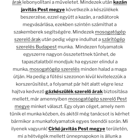
árak
lebonyolítani a műveletet. Mindezek után
kazán
javítás Pest megye
következik a készülékek
beszerzése, ezzel együtt a kazán, a radiátorok
megvásárlása, ezekben szintén számíthat a
szakemberek segítségére. Mindezek
mosogatógép
szerelő árak
után pedig végre indulhat a
szárítógép
szerelés Budapest
munka. Mindezen folyamatok
egyszerre nagyon összetettnek tűnhet, de
tapasztalatból mondjuk: ha egyszer elindul a
munka,
mosogatógép szerelés
minden halad a maga
útján. Ha pedig a fűtési szezonon kívül kivitelezzük a
korszerűsítést, a folyamat pár hét alatt végre lesz
hajtva kedvező
gázkészülék szerelő árak
biztosítása
mellett, már amennyiben
mosogatógép szerelő Pest
megye
minket választ. Egy olyan céget, amely nem
tűnik el munka közben, és akitől még tanácsot is kérhet
bármikor a munkafolyamatok egyes teendői során. Mi
ilyenek vagyunk!
Cirkó javítás Pest megye
területén,
mi a hétvégék mellett ünnepnapokon is állunk a