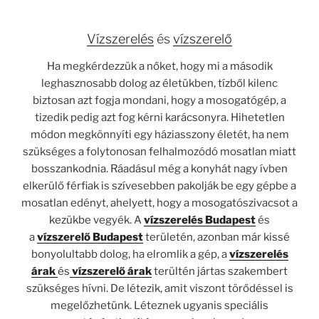
Vízszerelés
és
vízszerelő
Ha megkérdezzük a nőket, hogy mi a második
leghasznosabb dolog az életükben, tízből kilenc
biztosan azt fogja mondani, hogy a mosogatógép, a
tizedik pedig azt fog kérni karácsonyra. Hihetetlen
módon megkönnyíti egy háziasszony életét, ha nem
szükséges a folytonosan felhalmozódó mosatlan miatt
bosszankodnia. Ráadásul még a konyhát nagy ívben
elkerülő férfiak is szívesebben pakolják be egy gépbe a
mosatlan edényt, ahelyett, hogy a mosogatószivacsot a
kezükbe vegyék. A
vízszerelés
Budapest
és
a
vízszerelő Budapest
területén, azonban már kissé
bonyolultabb dolog, ha elromlik a gép, a
vízszerelés
árak
és
vízszerelő árak
terültén jártas szakembert
szükséges hívni. De létezik, amit viszont törődéssel is
megelőzhetünk. Léteznek ugyanis speciális