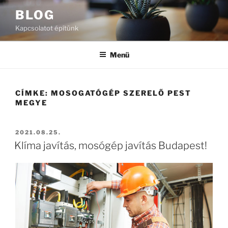
Tartalomhoz
BLOG
Kapcsolatot építünk
Menü
CÍMKE:
MOSOGATÓGÉP SZERELŐ PEST
MEGYE
BEKÜLDVE:
2021.08.25.
Klíma javítás, mosógép javítás Budapest!