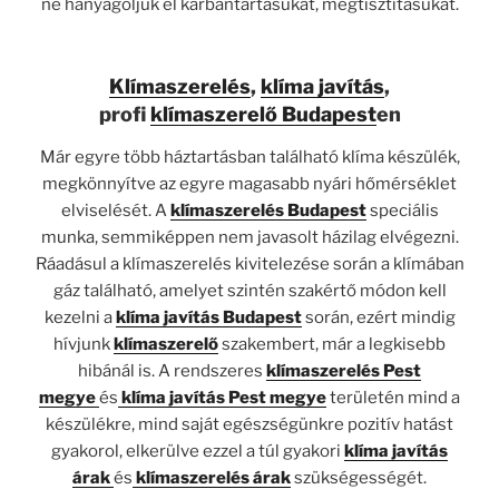
ne hanyagoljuk el karbantartásukat, megtisztításukat.
Klímaszerelés
,
klíma javítás
,
profi
klímaszerelő Budapest
en
Már egyre több háztartásban található klíma készülék,
megkönnyítve az egyre magasabb nyári hőmérséklet
elviselését. A
klímaszerelés Budapest
speciális
munka, semmiképpen nem javasolt házilag elvégezni.
Ráadásul a klímaszerelés kivitelezése során a klímában
gáz található, amelyet szintén szakértő módon kell
kezelni a
klíma javítás Budapest
során, ezért mindig
hívjunk
klímaszerelő
szakembert, már a legkisebb
hibánál is. A rendszeres
klímaszerelés Pest
megye
és
klíma javítás Pest megye
területén mind a
készülékre, mind saját egészségünkre pozitív hatást
gyakorol, elkerülve ezzel a túl gyakori
klíma javítás
árak
és
klímaszerelés árak
szükségességét.