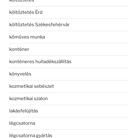
költöztetés
költöztetés Érd
költöztetés Székesfehérvár
kőműves munka
konténer
konténeres hulladékszállítás
könyvelés
kozmetikai sebészet
kozmetikai szalon
lakásfelújítás
légcsatorna
légcsatorna gyártás