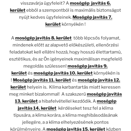
visszavárja ügyfeleit? A
mosógép javítás 6.
kerület
ebből a szempontból is maximális biztonságot
nyújt kedves ügyfeleinek.
Mosógép javítás 7.
kerület
környékén !
A
mosógép javítás 8. kerület
több lépcsős folyamat,
mindenek előtt az alapvető előkészületi, ellenőrzési
feladatokat kell ellátni hozzá, hogy hosszú élettartamú,
esztétikus, és az Ön igényeinek maximálisan megfelelő
megoldás szülessen!
mosógép javítás 9.
kerület
és
mosógép javítás 10. kerület
környékén is
!
Mosógép javítás 11. kerület
és
mosógép javítás 12.
kerület
helyein is. Klíma karbantartás miatt keressen
meg minket bizalommal! A szakszerű
mosógép javítás
13. kerület
a hibafelvétellel kezdődik. A
mosógép
javítás 14. kerület
kérdéseket tesz fel a klíma
típusára, a klíma korára, a klíma meghibásodásának
jellegére, a a klíma elhelyezésének pontos
körülményeire. A
mosógép javítás 15. kerület
közben