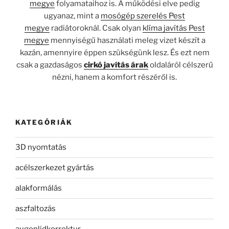
megye
folyamataihoz is. A működési elve pedig
ugyanaz, mint a
mosógép szerelés Pest
megye
radiátoroknál. Csak olyan
klíma javítás Pest
megye
mennyiségű használati meleg vizet készít a
kazán, amennyire éppen szükségünk lesz. És ezt nem
csak a gazdaságos
cirkó javítás árak
oldaláról célszerű
nézni, hanem a komfort részéről is.
KATEGÓRIÁK
3D nyomtatás
acélszerkezet gyártás
alakformálás
aszfaltozás