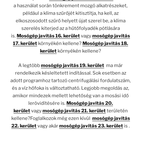
a használat során tönkrement mozgó alkatrészeket,
például a klíma szűrőjét kitisztítja, ha kell, az
elkoszosodott szűrő helyett újat szerel be, a klíma
szerelés kiterjed az a hűtőfolyadék pótlására
is.
Mosógép javítás 16. kerület
vagy
mosógép javítás
17. kerület
környékén kellene?
Mosógép javítás 18.
kerület
környékén kellene?
A legtöbb
mosógép javítás 19. kerület
ma már
rendelkezik késleltetett indítással. Sok esetben az
adott programhoz tartozó centrifugálási fordulatszám,
és a víz hőfoka is változtatható. Legjobb megoldás az,
amikor mindezek mellett lehetőség van a mosási idő
lerövidítésére is.
Mosógép javítás 20.
kerület
vagy
mosógép javítás 21. kerület
területén
kellene?Foglalkozok még ezen kívül
mosógép javítás
22. kerület
vagy akár
mosógép javítás 23. kerület
is .