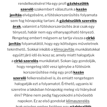
rendelkezésére! Ha egy profi
gázkészülék
szerelő
szakembert választunk a
kazán
javítás
elvégzésére, a fűtéskorszerűsítés folyamata
sem fog hónapokig tartani. A
gázkészülék szerelés
árak
, valamint a fűtéskorszerűsítés árai csak egy
tényező, habár nem egy elhanyagolható tényező.
Rengeteg embert mégsem az tartja vissza a
cirkó
javítás
folyamatától, hogy egy költséges műveletnek
tekinthető.. Sokkal inkább a
klíma javítás
munkálatokkal
együtt járó idő és kosz az, amely miatt halogatjuk
a
cirkó szerelés
munkálatait. Sokan úgy gondolják,
hogy rengeteg időt vesz igénybe a fűtésünk
korszerűsítése még egy profi
kazán
szerelő
felkeresésével is, és emiatt rengetegen
halogatják ezt a folyamatot. Érthető, ugyanis ki
szeretne a lakásban hónapokig meleg víz hiányával
élni? Pláne nem pedig fagyoskodni a hűvösebb
napokon. Ez az első gondolat
klímaszerelés
árak
minden ember fejében egy
gázkészülék