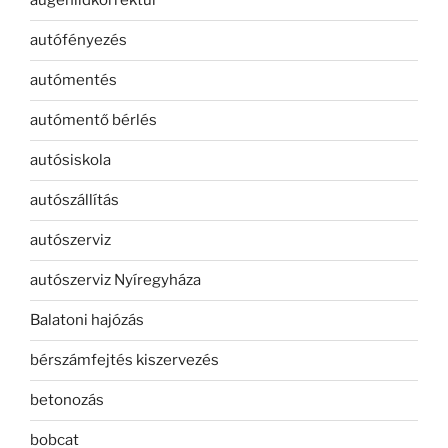
augenlidkorrektur
autófényezés
autómentés
autómentő bérlés
autósiskola
autószállítás
autószerviz
autószerviz Nyíregyháza
Balatoni hajózás
bérszámfejtés kiszervezés
betonozás
bobcat