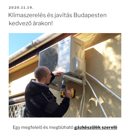
BEKÜLDVE:
2020.11.19.
Klímaszerelés és javítás Budapesten
kedvező árakon!
Egy megfelelő és megbízható
gázkészülék szerelő