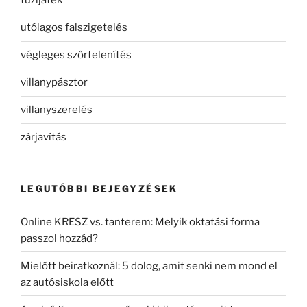
tűzijáték
utólagos falszigetelés
végleges szőrtelenítés
villanypásztor
villanyszerelés
zárjavítás
LEGUTÓBBI BEJEGYZÉSEK
Online KRESZ vs. tanterem: Melyik oktatási forma
passzol hozzád?
Mielőtt beiratkoznál: 5 dolog, amit senki nem mond el
az autósiskola előtt