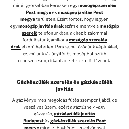
minél gyorsabban keressen egy
mosógép szerelés
Pest megye
és
mosógép javítás Pest
megye
területén. Ezért fontos, hogy legyen
egy
mosógép javítás árak
szám elmentve a
mosógép
szerelő
telefonunkban, akihez bizalommal
fordulhatunk, amikor a
mosógép szerelés
árak
elkerülhetetlen. Persze, ha törődünk gépünkkel,
használunk vízlágyítót és mosógéptisztítót
rendszeresen, ritkábban kell szerelőt hívnunk.
Gázkészülék szerelés
és
gázkészülék
javítás
A gáz kényelmes megoldás fűtés szempontjából, de
veszélyes üzem, ezért a gáztűzhely vagy
gázkazán,
gázkészülék javítás
Budapest
és
gázkészülék szerelés Pest
megye
mindig fényképes igazolvánnyal