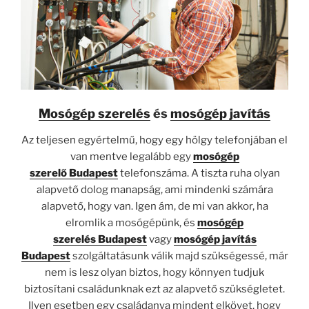
Mosógép szerelés
és
mosógép javítás
Az teljesen egyértelmű, hogy egy hölgy telefonjában el
van mentve legalább egy
mosógép
szerelő
Budapest
telefonszáma. A tiszta ruha olyan
alapvető dolog manapság, ami mindenki számára
alapvető, hogy van. Igen ám, de mi van akkor, ha
elromlik a mosógépünk, és
mosógép
szerelés
Budapest
vagy
mosógép javítás
Budapest
szolgáltatásunk válik majd szükségessé, már
nem is lesz olyan biztos, hogy könnyen tudjuk
biztosítani családunknak ezt az alapvető szükségletet.
Ilyen esetben egy családanya mindent elkövet, hogy