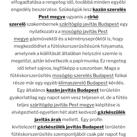
elfogadtatása a rengeteg idő, továbbá minden egyébi
engedély beszerzése. Szükségük lesz
kazán szerelés
Pest megye
ugyanis a
cirkó
szerelő
szakembernek
szárítógép javítás Budapest
egy
nyilatkozatra a
mosógép javítás Pest
megye
gázművektől és a kéményseprőktől is, hogy
megkezdődhet a fűtéskorszerűsítésünk folyamata,
amelynek a kiállítását általában helyszíni szemle is
megelőzi, aztán következik a papírmunka. Ez rengeteg
idő lehet sajnos, legfőképp a szezonban. Maga a
fűtéskorszerűsítés
mosógép szerelés Budapest
fizikai
része már egy egyéb
klímaszerelő Budapest
kérdés.
Egy általános
kazán javítás Budapest
területén
gyakorlatilag egy napot sem vesz teljesen el, de a fűtés
teljes
szárítógép javítás Pest megye
kiépítése is
elvégezhető egyetlen hét alatt kedvező
gázkészülék
javítás árak
mellett. Egy profin
kivitelezett
gázkészülék javítás Budapest
területén
fűtéskorszerűsítés szempontjából csak pár napot fog