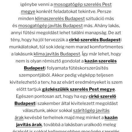
igénybe venni a
mosogatógép szerelés Pest
megye
konkrét feladatokat tekintve. Persze
minden
klímaszerelés Budapest
szituáció más
és
mosogatógép javítás Budapest
más. Ahány lakás,
annyi fűtési megoldást lehet találni manapság. De azt
tény, hogy ha jól tervezzük a
cirkó szerelés Budapest
i
munkálatokat, túl sok ideig nem marad komfortmentes
a lakásunk
klíma javítás Budapest
. Így már lehet, hogy
nem is olyan rémisztő gondolat a
kazán szerelés
Budapest
i folyamata fűtéskorszerűsítés
szempontjából. Akkor pedig végképp teljesen
kivitelezhető a terv, ha az elvárt eredményeket is szem
előtt tartjuk
gázkészülék szerelés Pest megye
.
Egészen pontosan azt, hogy ha egy
cirkó szerelő
Budapest
i szakember által kivitelezett megoldást
választunk, akkor sokkal
szárítógép javítás
árak
kevésbé terhelnek majd meg minket a
kazán
javítás árak
, továbbá a lakásban uralkodó meleg
érzését is sokkal kellemesebben
mosógép szerelés