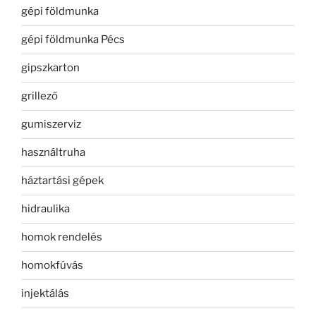
gépi földmunka
gépi földmunka Pécs
gipszkarton
grillező
gumiszerviz
használtruha
háztartási gépek
hidraulika
homok rendelés
homokfúvás
injektálás