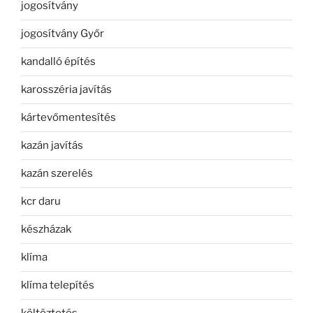
jogosítvány
jogosítvány Győr
kandalló építés
karosszéria javítás
kártevőmentesítés
kazán javítás
kazán szerelés
kcr daru
készházak
klíma
klíma telepítés