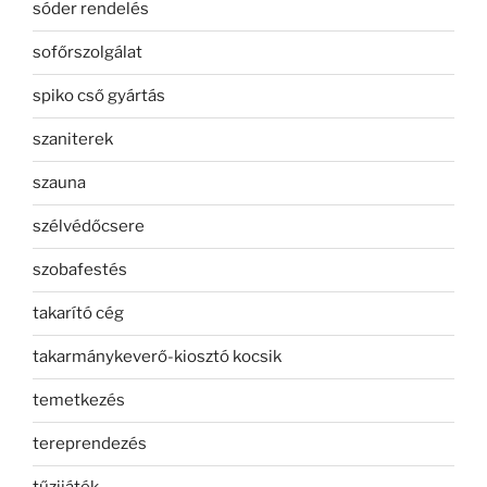
sóder rendelés
sofőrszolgálat
spiko cső gyártás
szaniterek
szauna
szélvédőcsere
szobafestés
takarító cég
takarmánykeverő-kiosztó kocsik
temetkezés
tereprendezés