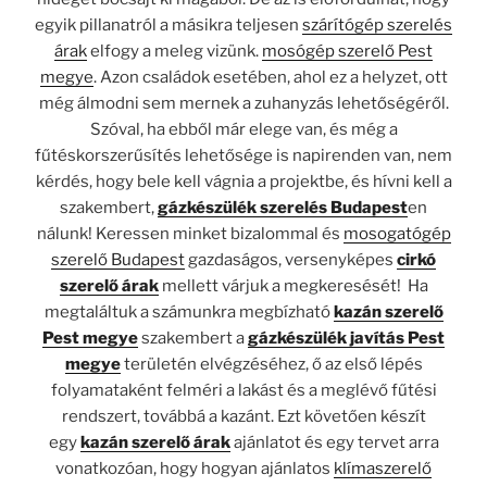
egyik pillanatról a másikra teljesen
szárítógép szerelés
árak
elfogy a meleg vizünk.
mosógép szerelő Pest
megye
. Azon családok esetében, ahol ez a helyzet, ott
még álmodni sem mernek a zuhanyzás lehetőségéről.
Szóval, ha ebből már elege van, és még a
fűtéskorszerűsítés lehetősége is napirenden van, nem
kérdés, hogy bele kell vágnia a projektbe, és hívni kell a
szakembert,
gázkészülék szerelés Budapest
en
nálunk! Keressen minket bizalommal és
mosogatógép
szerelő Budapest
gazdaságos, versenyképes
cirkó
szerelő árak
mellett várjuk a megkeresését! Ha
megtaláltuk a számunkra megbízható
kazán szerelő
Pest megye
szakembert a
gázkészülék javítás Pest
megye
területén elvégzéséhez, ő az első lépés
folyamataként felméri a lakást és a meglévő fűtési
rendszert, továbbá a kazánt. Ezt követően készít
egy
kazán szerelő árak
ajánlatot és egy tervet arra
vonatkozóan, hogy hogyan ajánlatos
klímaszerelő