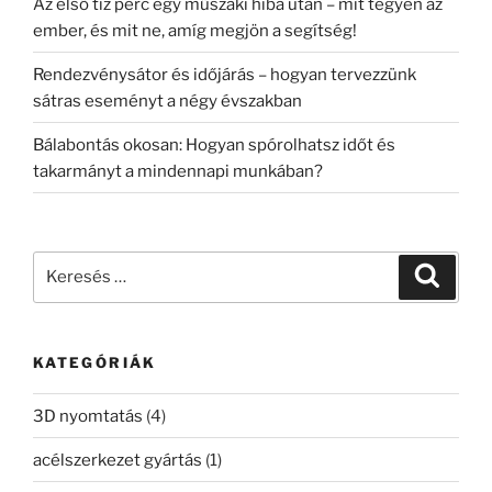
Az első tíz perc egy műszaki hiba után – mit tegyen az
ember, és mit ne, amíg megjön a segítség!
Rendezvénysátor és időjárás – hogyan tervezzünk
sátras eseményt a négy évszakban
Bálabontás okosan: Hogyan spórolhatsz időt és
takarmányt a mindennapi munkában?
Keresés
Keresé
a
következő
kifejezésre:
KATEGÓRIÁK
3D nyomtatás
(4)
acélszerkezet gyártás
(1)