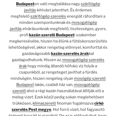
Budapest
en való megtalálása nagy
szárítógép
javítás
kihívást jelenthet. És érdemes
megfelelő
szárítógép szerelés
energiát ráfordítani a
minden szempontunknak és
mosogatógép
javítás
elvárásunknak megfelelő, tisztességes, gyors,
profi
kazán szerelő Budapest
i szakember
megkeresésébe, hiszen ha élünk a fűtéskorszerűsítés
lehetőségével, akkor rengeteg előnnyel, komforttal és
gazdaságosabb
kazán szerelés árak
kal
gazdagodhatunk. Hiszen az,
mosogatógép szerelés
árak
hogy mindig állandó hőfokú víz folyik a
csapunkból, az rengeteget javíthat a fürdés
minőségén, hiszen rengeteg olyan
mosógép szerelő
Budapest
lakás, családi ház van,
mosogatógép
szerelő
ahol a régi kazán használatával állítják elő a
meleg vizet. Ezek közül pedig sokan meglehetősen
trükkösen,
klímaszerelő
finoman fogalmazva
cirkó
szerelés Pest megye
. Hol forró vizet, hol fagyasztó
hideget bocsájt ki magából. De az is előfordulhat, hogy