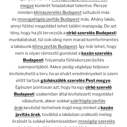
megye
konkrét feladatokat tekintve. Persze
minden
klímaszerelés Budapest
szituáció más
és
mosogatógép javítás Budapest
más. Ahány lakás,
annyi fűtési megoldást lehet találni manapság. De azt
tény, hogy ha jól tervezzük a
cirkó szerelés Budapest
i
munkálatokat, túl sok ideig nem marad komfortmentes
a lakásunk
klíma javítás Budapest
. Így már lehet, hogy
nem is olyan rémisztő gondolat a
kazán szerelés
Budapest
i folyamata fűtéskorszerűsítés
szempontjából. Akkor pedig végképp teljesen
kivitelezhető a terv, ha az elvárt eredményeket is szem
előtt tartjuk
gázkészülék szerelés Pest megye
.
Egészen pontosan azt, hogy ha egy
cirkó szerelő
Budapest
i szakember által kivitelezett megoldást
választunk, akkor sokkal
szárítógép javítás
árak
kevésbé terhelnek majd meg minket a
kazán
javítás árak
, továbbá a lakásban uralkodó meleg
érzését is sokkal kellemesebben
mosógép szerelés