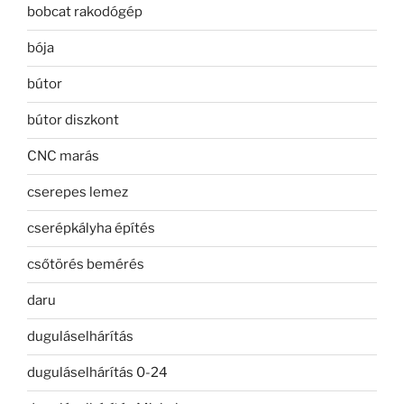
bobcat rakodógép
bója
bútor
bútor diszkont
CNC marás
cserepes lemez
cserépkályha építés
csőtörés bemérés
daru
duguláselhárítás
duguláselhárítás 0-24