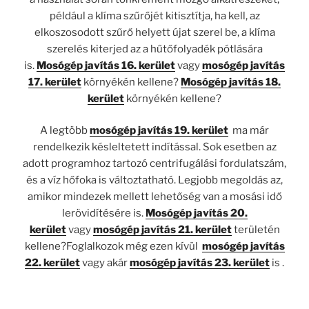
például a klíma szűrőjét kitisztítja, ha kell, az
elkoszosodott szűrő helyett újat szerel be, a klíma
szerelés kiterjed az a hűtőfolyadék pótlására
is.
Mosógép javítás 16. kerület
vagy
mosógép javítás
17. kerület
környékén kellene?
Mosógép javítás 18.
kerület
környékén kellene?
A legtöbb
mosógép javítás 19. kerület
ma már
rendelkezik késleltetett indítással. Sok esetben az
adott programhoz tartozó centrifugálási fordulatszám,
és a víz hőfoka is változtatható. Legjobb megoldás az,
amikor mindezek mellett lehetőség van a mosási idő
lerövidítésére is.
Mosógép javítás 20.
kerület
vagy
mosógép javítás 21. kerület
területén
kellene?Foglalkozok még ezen kívül
mosógép javítás
22. kerület
vagy akár
mosógép javítás 23. kerület
is .