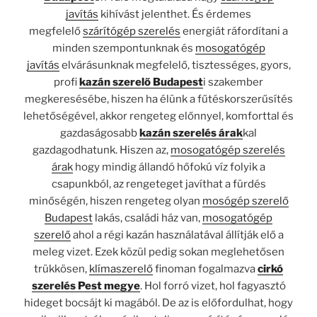
javítás
kihívást jelenthet. És érdemes
megfelelő
szárítógép szerelés
energiát ráfordítani a
minden szempontunknak és
mosogatógép
javítás
elvárásunknak megfelelő, tisztességes, gyors,
profi
kazán szerelő Budapest
i szakember
megkeresésébe, hiszen ha élünk a fűtéskorszerűsítés
lehetőségével, akkor rengeteg előnnyel, komforttal és
gazdaságosabb
kazán szerelés árak
kal
gazdagodhatunk. Hiszen az,
mosogatógép szerelés
árak
hogy mindig állandó hőfokú víz folyik a
csapunkból, az rengeteget javíthat a fürdés
minőségén, hiszen rengeteg olyan
mosógép szerelő
Budapest
lakás, családi ház van,
mosogatógép
szerelő
ahol a régi kazán használatával állítják elő a
meleg vizet. Ezek közül pedig sokan meglehetősen
trükkösen,
klímaszerelő
finoman fogalmazva
cirkó
szerelés Pest megye
. Hol forró vizet, hol fagyasztó
hideget bocsájt ki magából. De az is előfordulhat, hogy