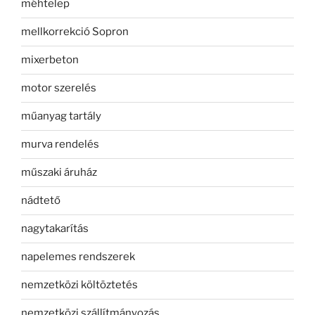
méhtelep
mellkorrekció Sopron
mixerbeton
motor szerelés
műanyag tartály
murva rendelés
műszaki áruház
nádtető
nagytakarítás
napelemes rendszerek
nemzetközi költöztetés
nemzetközi szállítmányozás