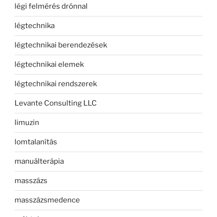
légi felmérés drónnal
légtechnika
légtechnikai berendezések
légtechnikai elemek
légtechnikai rendszerek
Levante Consulting LLC
limuzin
lomtalanítás
manuálterápia
masszázs
masszázsmedence