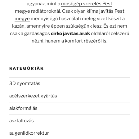
ugyanaz, mint a
mosógép szerelés Pest
megye
radiátoroknál. Csak olyan
klíma javítás Pest
megye
mennyiségű használati meleg vizet készít a
kazán, amennyire éppen szükségünk lesz. És ezt nem
csak a gazdaságos
cirkó javítás árak
oldaláról célszerű
nézni, hanem a komfort részéről is.
KATEGÓRIÁK
3D nyomtatás
acélszerkezet gyártás
alakformálás
aszfaltozás
augenlidkorrektur