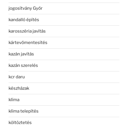
jogosítvány Győr
kandalló építés
karosszéria javítás
kártevőmentesítés
kazán javítás
kazán szerelés
kcr daru
készházak
klíma
klíma telepítés
költöztetés