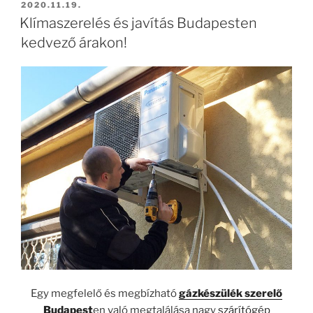
BEKÜLDVE:
2020.11.19.
Klímaszerelés és javítás Budapesten
kedvező árakon!
Egy megfelelő és megbízható
gázkészülék szerelő
Budapest
en való megtalálása nagy
szárítógép