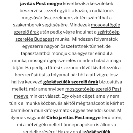
javítás Pest megye
következik a készülékek
beszerzése, ezzel együtt a kazán, a radiátorok
megvásárlása, ezekben szintén számíthat a
szakemberek segítségére. Mindezek
mosogatógép
szerelő árak
után pedig végre indulhat a
szárítógép
szerelés Budapest
munka. Mindezen folyamatok
egyszerre nagyon összetettnek tűnhet, de
tapasztalatból mondjuk: ha egyszer elindul a
munka,
mosogatógép szerelés
minden halad a maga
útján. Ha pedig a fűtési szezonon kívül kivitelezzük a
korszerűsítést, a folyamat pár hét alatt végre lesz
hajtva kedvező
gázkészülék szerelő árak
biztosítása
mellett, már amennyiben
mosogatógép szerelő Pest
megye
minket választ. Egy olyan céget, amely nem
tűnik el munka közben, és akitől még tanácsot is kérhet
bármikor a munkafolyamatok egyes teendői során. Mi
ilyenek vagyunk!
Cirkó javítás Pest megye
területén,
mi a hétvégék mellett ünnepnapokon is állunk a
rendelkezésére! Ha egy profi
gázkészülék