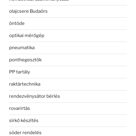
olajcsere Budaörs
öntöde
optikai mérőgép
pneumatika
ponthegesztők
PP tartály
raktártechnika
rendezvénysátor bérlés
rovarirtás
sírkő készítés
sóder rendelés