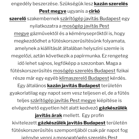
engedély beszerzése. Szükségük lesz
kazán szerelés
Pest megye
ugyanis a
cirkó
szerelő
szakembernek
szárítógép javítás Budapest
egy
nyilatkozatra a
mosógép javítás Pest
megye
gázművektől és a kéményseprőktől is, hogy
megkezdődhet a fűtéskorszerűsítésünk folyamata,
amelynek a kiállítását általában helyszíni szemle is
megelőzi, aztán következik a papírmunka. Ez rengeteg
idő lehet sajnos, legfőképp a szezonban. Maga a
fűtéskorszerűsítés
mosógép szerelés Budapest
fizikai
része már egy egyéb
klímaszerelő Budapest
kérdés.
Egy általános
kazán javítás Budapest
területén
gyakorlatilag egy napot sem vesz teljesen el, de a fűtés
teljes
szárítógép javítás Pest megye
kiépítése is
elvégezhető egyetlen hét alatt kedvező
gázkészülék
javítás árak
mellett. Egy profin
kivitelezett
gázkészülék javítás Budapest
területén
fűtéskorszerűsítés szempontjából csak pár napot fog
igénybe venni a
mosogatógép szerelés Pest