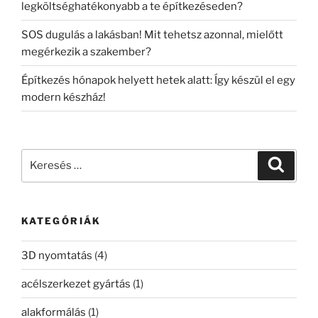
legköltséghatékonyabb a te építkezéseden?
SOS dugulás a lakásban! Mit tehetsz azonnal, mielőtt
megérkezik a szakember?
Építkezés hónapok helyett hetek alatt: Így készül el egy
modern készház!
Keresés
Keresé
a
következő
kifejezésre:
KATEGÓRIÁK
3D nyomtatás
(4)
acélszerkezet gyártás
(1)
alakformálás
(1)