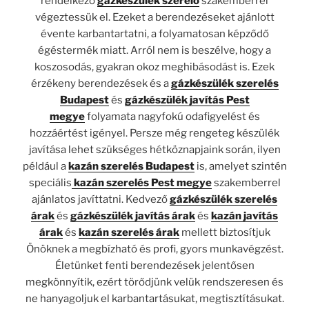
rendelkező
gázkészülék szerelő
szakemberrel
végeztessük el. Ezeket a berendezéseket ajánlott
évente karbantartatni, a folyamatosan képződő
égéstermék miatt. Arról nem is beszélve, hogy a
koszosodás, gyakran okoz meghibásodást is. Ezek
érzékeny berendezések és a
gázkészülék szerelés
Budapest
és
gázkészülék javítás Pest
megye
folyamata nagyfokú odafigyelést és
hozzáértést igényel. Persze még rengeteg készülék
javítása lehet szükséges hétköznapjaink során, ilyen
például a
kazán szerelés Budapest
is, amelyet szintén
speciális
kazán szerelés Pest megye
szakemberrel
ajánlatos javíttatni. Kedvező
gázkészülék szerelés
árak
és
gázkészülék javítás árak
és
kazán javítás
árak
és
kazán szerelés árak
mellett biztosítjuk
Önöknek a megbízható és profi, gyors munkavégzést.
Életünket fenti berendezések jelentősen
megkönnyítik, ezért törődjünk velük rendszeresen és
ne hanyagoljuk el karbantartásukat, megtisztításukat.