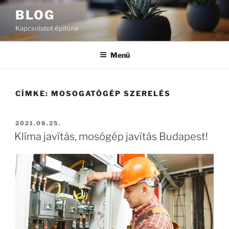
Tartalomhoz
BLOG
Kapcsolatot építünk
Menü
CÍMKE:
MOSOGATÓGÉP SZERELÉS
BEKÜLDVE:
2021.08.25.
Klíma javítás, mosógép javítás Budapest!