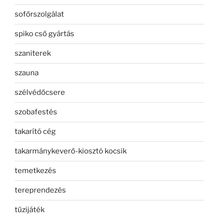
sofőrszolgálat
spiko cső gyártás
szaniterek
szauna
szélvédőcsere
szobafestés
takarító cég
takarmánykeverő-kiosztó kocsik
temetkezés
tereprendezés
tűzijáték