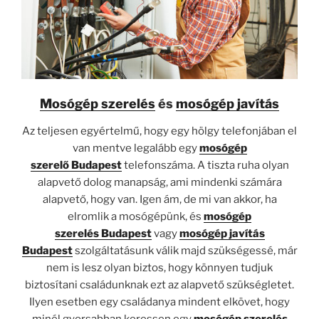
Mosógép szerelés
és
mosógép javítás
Az teljesen egyértelmű, hogy egy hölgy telefonjában el
van mentve legalább egy
mosógép
szerelő
Budapest
telefonszáma. A tiszta ruha olyan
alapvető dolog manapság, ami mindenki számára
alapvető, hogy van. Igen ám, de mi van akkor, ha
elromlik a mosógépünk, és
mosógép
szerelés
Budapest
vagy
mosógép javítás
Budapest
szolgáltatásunk válik majd szükségessé, már
nem is lesz olyan biztos, hogy könnyen tudjuk
biztosítani családunknak ezt az alapvető szükségletet.
Ilyen esetben egy családanya mindent elkövet, hogy
minél gyorsabban keressen egy
mosógép szerelés