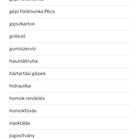
gépi földmunka Pécs
gipszkarton
grillező
gumiszerviz
használtruha
háztartási gépek
hidraulika
homok rendelés
homokfúvás
injektálás
jogosítvány