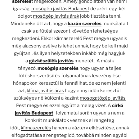
szerelés
t megelőzően. Amely gondolatban van némi
igazság,
mosógép javítás Budapest
de azért egy-két
dolgot
mosógép javítás árak
jobb tisztába tenni.
Mindenekelőtt azt, hogy a
kazán szerelés
munkálatait
csakis a fűtési szezont követően lehetséges
megkezdeni. Ekkor
klímaszerelő Pest megye
ugyanis
még alacsony esélye is lehet annak, hogy be kell majd
gyújtani, és ilyen helyzetekben inkább még hagyjuk
a
gázkészülék javítás
menetét. A másik
tényező,
mosógép szerelés
hogy ugyan a teljes
fűtéskorszerűsítés folyamatának levezénylése
hónapokon keresztül is fennállhat, de ez nem jelenti
azt,
klíma javítás árak
hogy ennyi időn keresztül
szükséges nélkülözni a kazánt
mosogatógép javítás
Pest megye
és ezzel együtt a meleg vizet. A
cirkó
javítás Budapest
i folyamatai során ugyanis nem a
konkrét munkálatok vesznek el rengeteg
időt,
klímaszerelés
hanem a gázterv elkészítése, annak
elfogadtatása a rengeteg idő, továbbá minden egyébi