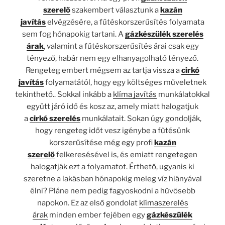
szerelő
szakembert választunk a
kazán
javítás
elvégzésére, a fűtéskorszerűsítés folyamata
sem fog hónapokig tartani. A
gázkészülék szerelés
árak
, valamint a fűtéskorszerűsítés árai csak egy
tényező, habár nem egy elhanyagolható tényező.
Rengeteg embert mégsem az tartja vissza a
cirkó
javítás
folyamatától, hogy egy költséges műveletnek
tekinthető.. Sokkal inkább a
klíma javítás
munkálatokkal
együtt járó idő és kosz az, amely miatt halogatjuk
a
cirkó szerelés
munkálatait. Sokan úgy gondolják,
hogy rengeteg időt vesz igénybe a fűtésünk
korszerűsítése még egy profi
kazán
szerelő
felkeresésével is, és emiatt rengetegen
halogatják ezt a folyamatot. Érthető, ugyanis ki
szeretne a lakásban hónapokig meleg víz hiányával
élni? Pláne nem pedig fagyoskodni a hűvösebb
napokon. Ez az első gondolat
klímaszerelés
árak
minden ember fejében egy
gázkészülék