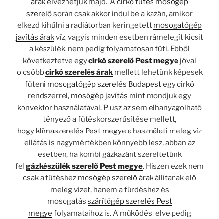
árak
élvezhetjük majd. A
cirkó fűtés
mosógép
szerelő
során csak akkor indul be a kazán, amikor
elkezd kihűlni a radiátorban keringetett
mosogatógép
javítás árak
víz, vagyis minden esetben rámelegít kicsit
a készülék, nem pedig folyamatosan fűti. Ebből
következtetve egy
cirkó szerelő Pest megye
jóval
olcsóbb
cirkó szerelés árak
mellett lehetünk képesek
fűteni
mosogatógép szerelés Budapest
egy cirkó
rendszerrel,
mosógép javítás
mint mondjuk egy
konvektor használatával. Plusz az sem elhanyagolható
tényező a fűtéskorszerűsítése mellett,
hogy
klímaszerelés Pest megye
a használati meleg víz
ellátás is nagymértékben könnyebb lesz, abban az
esetben, ha kombi gázkazánt szereltetünk
fel
gázkészülék szerelő Pest megye
. Hiszen ezek nem
csak a fűtéshez
mosógép szerelő árak
állítanak elő
meleg vizet, hanem a fürdéshez és
mosogatás
szárítógép szerelés Pest
megye
folyamataihoz is. A működési elve pedig