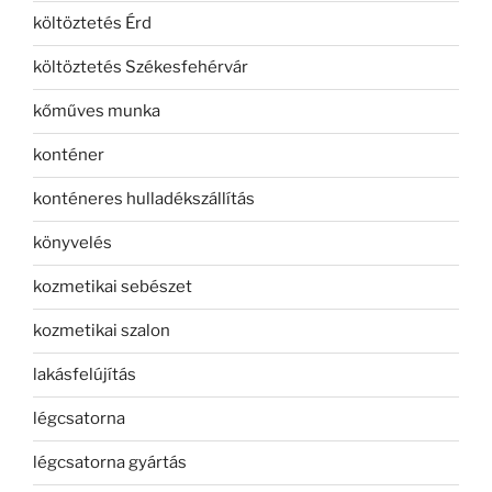
költöztetés Érd
költöztetés Székesfehérvár
kőműves munka
konténer
konténeres hulladékszállítás
könyvelés
kozmetikai sebészet
kozmetikai szalon
lakásfelújítás
légcsatorna
légcsatorna gyártás