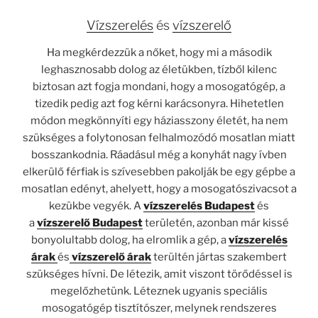
Vízszerelés
és
vízszerelő
Ha megkérdezzük a nőket, hogy mi a második
leghasznosabb dolog az életükben, tízből kilenc
biztosan azt fogja mondani, hogy a mosogatógép, a
tizedik pedig azt fog kérni karácsonyra. Hihetetlen
módon megkönnyíti egy háziasszony életét, ha nem
szükséges a folytonosan felhalmozódó mosatlan miatt
bosszankodnia. Ráadásul még a konyhát nagy ívben
elkerülő férfiak is szívesebben pakolják be egy gépbe a
mosatlan edényt, ahelyett, hogy a mosogatószivacsot a
kezükbe vegyék. A
vízszerelés
Budapest
és
a
vízszerelő Budapest
területén, azonban már kissé
bonyolultabb dolog, ha elromlik a gép, a
vízszerelés
árak
és
vízszerelő árak
terültén jártas szakembert
szükséges hívni. De létezik, amit viszont törődéssel is
megelőzhetünk. Léteznek ugyanis speciális
mosogatógép tisztítószer, melynek rendszeres