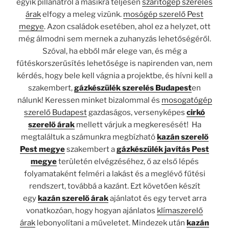
egyik pillanatról a másikra teljesen
szárítógép szerelés
árak
elfogy a meleg vizünk.
mosógép szerelő Pest
megye
. Azon családok esetében, ahol ez a helyzet, ott
még álmodni sem mernek a zuhanyzás lehetőségéről.
Szóval, ha ebből már elege van, és még a
fűtéskorszerűsítés lehetősége is napirenden van, nem
kérdés, hogy bele kell vágnia a projektbe, és hívni kell a
szakembert,
gázkészülék szerelés Budapest
en
nálunk! Keressen minket bizalommal és
mosogatógép
szerelő Budapest
gazdaságos, versenyképes
cirkó
szerelő árak
mellett várjuk a megkeresését! Ha
megtaláltuk a számunkra megbízható
kazán szerelő
Pest megye
szakembert a
gázkészülék javítás Pest
megye
területén elvégzéséhez, ő az első lépés
folyamataként felméri a lakást és a meglévő fűtési
rendszert, továbbá a kazánt. Ezt követően készít
egy
kazán szerelő árak
ajánlatot és egy tervet arra
vonatkozóan, hogy hogyan ajánlatos
klímaszerelő
árak
lebonyolítani a műveletet. Mindezek után
kazán