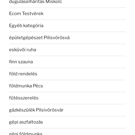
duguláselhárítás Miskolc
Ecom Testvérek
Egyéb kategória
épületgépészet Pilisvörösvá
esküvői ruha
finn szauna
föld rendelés
földmunka Pécs
fűtésszerelés
gázkészülék Pilsivörösvár
gépi aszfaltozás
gépi földmunka