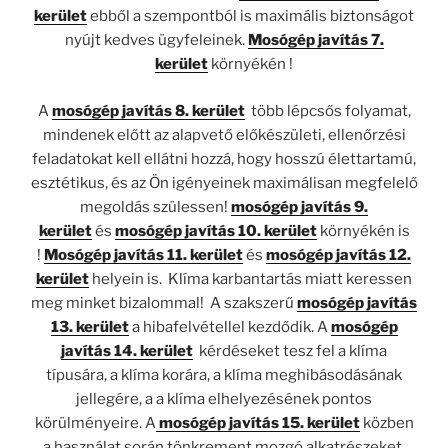
kerület
ebből a szempontból is maximális biztonságot
nyújt kedves ügyfeleinek.
Mosógép javítás 7.
kerület
környékén !
A
mosógép javítás 8. kerület
több lépcsős folyamat,
mindenek előtt az alapvető előkészületi, ellenőrzési
feladatokat kell ellátni hozzá, hogy hosszú élettartamú,
esztétikus, és az Ön igényeinek maximálisan megfelelő
megoldás szülessen!
mosógép javítás 9.
kerület
és
mosógép javítás 10. kerület
környékén is
!
Mosógép javítás 11. kerület
és
mosógép javítás 12.
kerület
helyein is. Klíma karbantartás miatt keressen
meg minket bizalommal! A szakszerű
mosógép javítás
13. kerület
a hibafelvétellel kezdődik. A
mosógép
javítás 14. kerület
kérdéseket tesz fel a klíma
típusára, a klíma korára, a klíma meghibásodásának
jellegére, a a klíma elhelyezésének pontos
körülményeire. A
mosógép javítás 15. kerület
közben
a használat során tönkrement mozgó alkatrészeket,