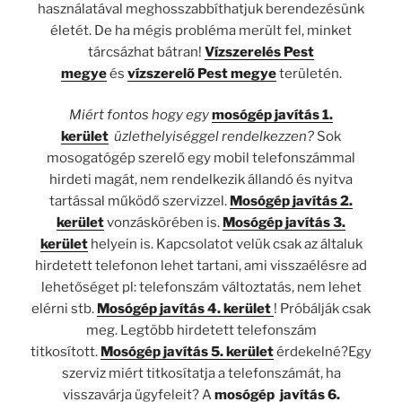
használatával meghosszabbíthatjuk berendezésünk
életét. De ha mégis probléma merült fel, minket
tárcsázhat bátran!
Vízszerelés Pest
megye
és
vízszerelő Pest megye
területén.
Miért fontos hogy egy
mosógép javítás 1.
kerület
üzlethelyiséggel rendelkezzen?
Sok
mosogatógép szerelő egy mobil telefonszámmal
hirdeti magát, nem rendelkezik állandó és nyitva
tartással működő szervizzel.
Mosógép javítás 2.
kerület
vonzáskörében is.
Mosógép javítás 3.
kerület
helyein is. Kapcsolatot velük csak az általuk
hirdetett telefonon lehet tartani, ami visszaélésre ad
lehetőséget pl: telefonszám változtatás, nem lehet
elérni stb.
Mosógép javítás 4. kerület
! Próbálják csak
meg. Legtöbb hirdetett telefonszám
titkosított.
Mosógép javítás 5. kerület
érdekelné?Egy
szerviz miért titkosítatja a telefonszámát, ha
visszavárja ügyfeleit? A
mosógép javítás 6.