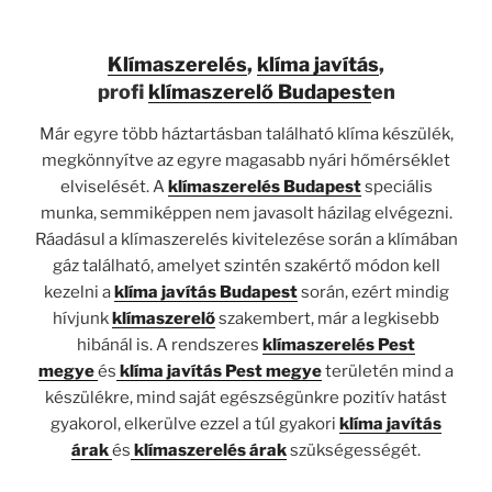
Klímaszerelés
,
klíma javítás
,
profi
klímaszerelő Budapest
en
Már egyre több háztartásban található klíma készülék,
megkönnyítve az egyre magasabb nyári hőmérséklet
elviselését. A
klímaszerelés Budapest
speciális
munka, semmiképpen nem javasolt házilag elvégezni.
Ráadásul a klímaszerelés kivitelezése során a klímában
gáz található, amelyet szintén szakértő módon kell
kezelni a
klíma javítás Budapest
során, ezért mindig
hívjunk
klímaszerelő
szakembert, már a legkisebb
hibánál is. A rendszeres
klímaszerelés Pest
megye
és
klíma javítás Pest megye
területén mind a
készülékre, mind saját egészségünkre pozitív hatást
gyakorol, elkerülve ezzel a túl gyakori
klíma javítás
árak
és
klímaszerelés árak
szükségességét.