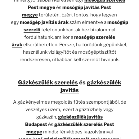
Pest megye
és
mosógép javítás Pest
megye
területén. Ezért fontos, hogy legyen
egy
mosógép javítás árak
szám elmentve a
mosógép
szerelő
telefonunkban, akihez bizalommal
fordulhatunk, amikor a
mosógép szerelés
árak
elkerülhetetlen. Persze, ha törődünk gépünkkel,
használunk vízlágyítót és mosógéptisztítót
rendszeresen, ritkábban kell szerelőt hívnunk.
Gázkészülék szerelés
és
gázkészülék
javítás
A gáz kényelmes megoldás fűtés szempontjából, de
veszélyes üzem, ezért a gáztűzhely vagy
gázkazán,
gázkészülék javítás
Budapest
és
gázkészülék szerelés Pest
megye
mindig fényképes igazolvánnyal