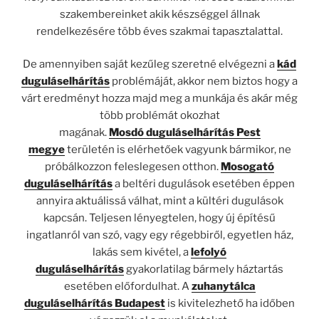
szakembereinket akik készséggel állnak
rendelkezésére több éves szakmai tapasztalattal.
De amennyiben saját kezűleg szeretné elvégezni a
kád
duguláselhárítás
problémáját, akkor nem biztos hogy a
várt eredményt hozza majd meg a munkája és akár még
több problémát okozhat
magának.
Mosdó
duguláselhárítás Pest
megye
területén is elérhetőek vagyunk bármikor, ne
próbálkozzon feleslegesen otthon.
Mosogató
duguláselhárítás
a beltéri dugulások esetében éppen
annyira aktuálissá válhat, mint a kültéri dugulások
kapcsán. Teljesen lényegtelen, hogy új építésű
ingatlanról van szó, vagy egy régebbiről, egyetlen ház,
lakás sem kivétel, a
lefolyó
duguláselhárítás
gyakorlatilag bármely háztartás
esetében előfordulhat. A
zuhanytálca
duguláselhárítás Budapest
is kivitelezhető ha időben