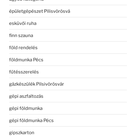
épületgépészet Pilisvörösvá
esküvői ruha
finn szauna
föld rendelés
földmunka Pécs
fűtésszerelés
gázkészülék Pilsivörösvár
gépi aszfaltozás
gépi földmunka
gépi földmunka Pécs
gipszkarton