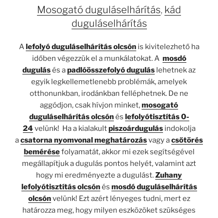
Mosogató duguláselhárítás
,
kád
duguláselhárítás
A
lefolyó duguláselhárítás olcsón
is kivitelezhető ha
időben végezzük el a munkálatokat. A
mosdó
dugulás
és a
padlóösszefolyó dugulás
lehetnek az
egyik legkellemetlenebb problémák, amelyek
otthonunkban, irodánkban felléphetnek. De ne
aggódjon, csak hívjon minket,
mosogató
duguláselhárítás olcsón
és
lefolyótisztítás 0-
24
velünk! Ha a kialakult
piszoár
d
u
gulás
indokolja
a
csatorna nyomvonal meghatározás
vagy a
csőtörés
bemérése
folyamatát, akkor mi ezek segítségével
megállapítjuk a dugulás pontos helyét, valamint azt
hogy mi eredményezte a dugulást.
Zuhany
lefolyótisztítás olcsón
és
mosdó duguláselhárítás
olcsón
velünk! Ezt azért lényeges tudni, mert ez
határozza meg, hogy milyen eszközöket szükséges