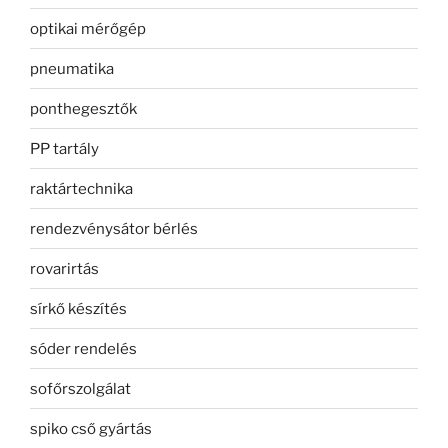
optikai mérőgép
pneumatika
ponthegesztők
PP tartály
raktártechnika
rendezvénysátor bérlés
rovarirtás
sírkő készítés
sóder rendelés
sofőrszolgálat
spiko cső gyártás