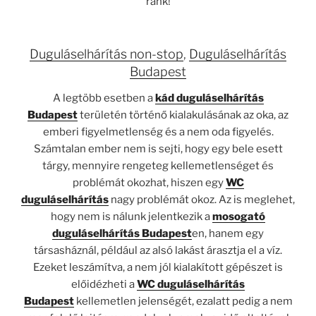
ránk!
Duguláselhárítás non-stop
,
Duguláselhárítás
Budapest
A legtöbb esetben a
kád duguláselhárítás
Budapest
területén történő kialakulásának az oka, az
emberi figyelmetlenség és a nem oda figyelés.
Számtalan ember nem is sejti, hogy egy bele esett
tárgy, mennyire rengeteg kellemetlenséget és
problémát okozhat, hiszen egy
WC
duguláselhárítás
nagy problémát okoz. Az is meglehet,
hogy nem is nálunk jelentkezik a
mosogató
duguláselhárítás Budapest
en, hanem egy
társasháznál, például az alsó lakást árasztja el a víz.
Ezeket leszámítva, a nem jól kialakított gépészet is
előidézheti a
WC duguláselhárítás
Budapest
kellemetlen jelenségét, ezalatt pedig a nem