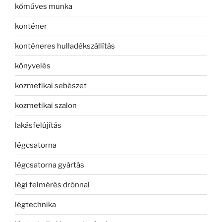
kőműves munka
konténer
konténeres hulladékszállítás
könyvelés
kozmetikai sebészet
kozmetikai szalon
lakásfelújítás
légcsatorna
légcsatorna gyártás
légi felmérés drónnal
légtechnika