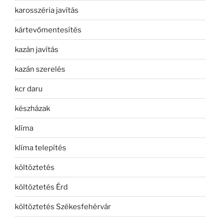
karosszéria javítás
kártevőmentesítés
kazán javítás
kazán szerelés
kcr daru
készházak
klíma
klíma telepítés
költöztetés
költöztetés Érd
költöztetés Székesfehérvár