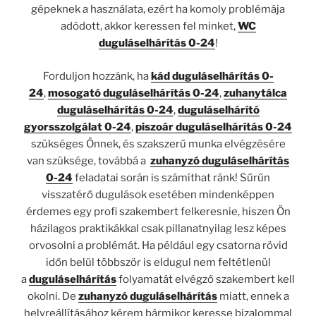
gépeknek a használata, ezért ha komoly problémája
adódott, akkor keressen fel minket,
WC
duguláselhárítás 0-24
!
Forduljon hozzánk, ha
kád duguláselhárítás 0-
24
,
mosogató duguláselhárítás 0-24
,
zuhanytálca
duguláselhárítás 0-24
,
duguláselhárító
gyorsszolgálat 0-24
,
piszoár duguláselhárítás 0-24
szükséges Önnek, és szakszerű munka elvégzésére
van szüksége, továbbá a
zuhanyzó duguláselhárítás
0-24
feladatai során is számíthat ránk! Sűrűn
visszatérő dugulások esetében mindenképpen
érdemes egy profi szakembert felkeresnie, hiszen Ön
házilagos praktikákkal csak pillanatnyilag lesz képes
orvosolni a problémát. Ha például egy csatorna rövid
időn belül többször is eldugul nem feltétlenül
a
duguláselhárítás
folyamatát elvégző szakembert kell
okolni. De
zuhanyzó duguláselhárítás
miatt, ennek a
helyreállításához kérem bármikor keresse bizalommal