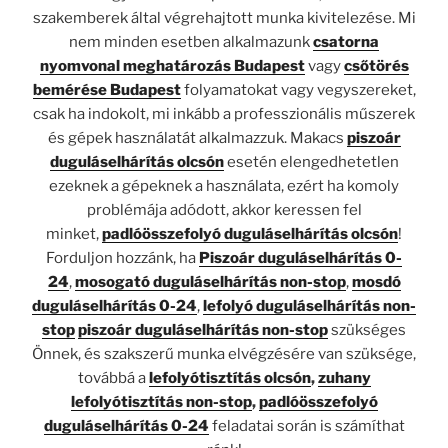
szakemberek által végrehajtott munka kivitelezése. Mi
nem minden esetben alkalmazunk
csatorna
nyomvonal meghatározás Budapest
vagy
csőtörés
bemérése Budapest
folyamatokat vagy vegyszereket,
csak ha indokolt, mi inkább a professzionális műszerek
és gépek használatát alkalmazzuk. Makacs
piszoár
duguláselhárítás olcsón
esetén elengedhetetlen
ezeknek a gépeknek a használata, ezért ha komoly
problémája adódott, akkor keressen fel
minket,
padlóösszefolyó duguláselhárítás olcsón
!
Forduljon hozzánk, ha
Piszoár duguláselhárítás 0-
24
,
mosogató duguláselhárítás non-stop
,
mosdó
duguláselhárítás 0-24
,
lefolyó duguláselhárítás non-
stop
piszoár duguláselhárítás non-stop
szükséges
Önnek, és szakszerű munka elvégzésére van szüksége,
továbbá a
lefolyótisztítás olcsón
,
zuhany
lefolyótisztítás non-stop
,
padlóösszefolyó
duguláselhárítás 0-24
feladatai során is számíthat