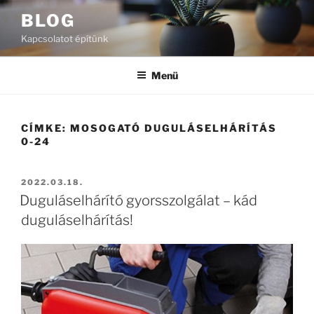
Tartalomhoz
BLOG
Kapcsolatot építünk
Menü
CÍMKE:
MOSOGATÓ DUGULÁSELHÁRÍTÁS
0-24
BEKÜLDVE:
2022.03.18.
Duguláselhárító gyorsszolgálat – kád
duguláselhárítás!