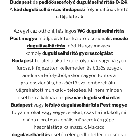
Budapest
és
padlóösszefolyó duguláselhárítás 0-24
.
A
kád duguláselhárítás Budapest
i folyamatának kettő
fajtája létezik.
Az egyik az otthoni, házilagos
WC duguláselhárítás
Pest megye
módja, és létezik a professzionális
mosdó
duguláselhárítás
mód. Ha egy makacs,
komoly
duguláselhárító gyorsszolgálat
Budapest
terület alakult ki a lefolyóban, vagy nagyon
furcsa, kifejezetten kellemetlen és bűzös szagok
áradnak a lefolyóból, akkor nagyon fontos a
professzionális, hozzáértő szakemberek által
végrehajtott munka kivitelezése. Mi nem minden
esetben alkalmazunk
piszoár duguláselhárítás
Budapest
vagy
lefolyó duguláselhárítás Pest megye
folyamatokat vagy vegyszereket, csak ha indokolt, mi
inkább a professzionális műszerek és gépek
használatát alkalmazzuk. Makacs
duguláselhárítás
esetén elengedhetetlen ezeknek a