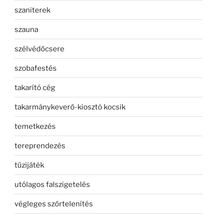
szaniterek
szauna
szélvédőcsere
szobafestés
takarító cég
takarmánykeverő-kiosztó kocsik
temetkezés
tereprendezés
tűzijáték
utólagos falszigetelés
végleges szőrtelenítés