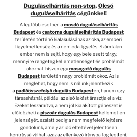
Duguláselhárítás non-stop
,
Olcsó
duguláselhárítás
cégünkkel!
A legtöbb esetben a
mosdó duguláselhárítás
Budapest
és
csatorna duguláselhárítás Budapest
területén történő kialakulásának az oka, az emberi
figyelmetlenség és a nem oda figyelés. Számtalan
ember nem is sejti, hogy egy bele esett tárgy,
mennyire rengeteg kellemetlenséget és problémát
okozhat, hiszen egy
mosogató dugulás
Budapest
területén nagy problémát okoz. Az is
meglehet, hogy nem is nálunk jelentkezik
a
padlóösszefolyó dugulás Budapest
en, hanem egy
társasháznál, például az alsó lakást árasztja el a víz.
Ezeket leszámítva, a nem jól kialakított gépészet is
előidézheti a
piszoár dugulás Budapest
kellemetlen
jelenségét, ezalatt pedig a nem megfelelő lejtésre
gondolunk, amely az idő elteltével jelentősen
kontrássá válhat, azaz az ellenkező irányba fog leejteni,