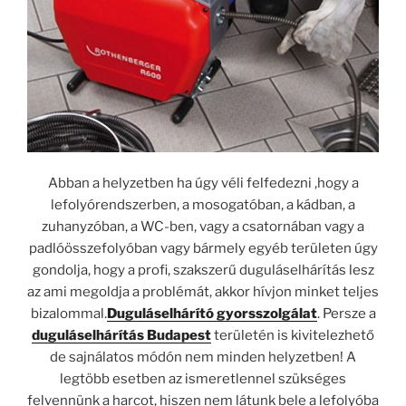
Abban a helyzetben ha úgy véli felfedezni ,hogy a
lefolyórendszerben, a mosogatóban, a kádban, a
zuhanyzóban, a WC-ben, vagy a csatornában vagy a
padlóösszefolyóban vagy bármely egyéb területen úgy
gondolja, hogy a profi, szakszerű duguláselhárítás lesz
az ami megoldja a problémát, akkor hívjon minket teljes
bizalommal.
Duguláselhárító gyorsszolgálat
. Persze a
duguláselhárítás Budapest
területén is kivitelezhető
de sajnálatos módón nem minden helyzetben! A
legtöbb esetben az ismeretlennel szükséges
felvennünk a harcot, hiszen nem látunk bele a lefolyóba