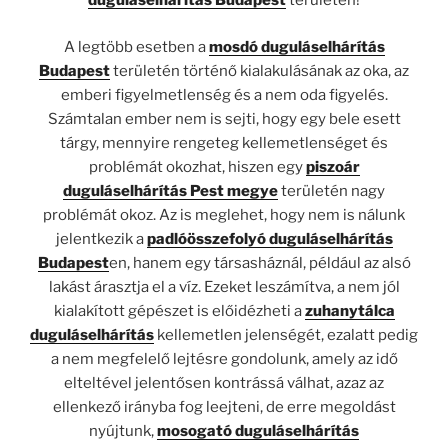
duguláselhárítás Budapest
területén!
A legtöbb esetben a
mosdó duguláselhárítás
Budapest
területén történő kialakulásának az oka, az
emberi figyelmetlenség és a nem oda figyelés.
Számtalan ember nem is sejti, hogy egy bele esett
tárgy, mennyire rengeteg kellemetlenséget és
problémát okozhat, hiszen egy
piszoár
duguláselhárítás Pest megye
területén nagy
problémát okoz. Az is meglehet, hogy nem is nálunk
jelentkezik a
padlóösszefolyó duguláselhárítás
Budapest
en, hanem egy társasháznál, például az alsó
lakást árasztja el a víz. Ezeket leszámítva, a nem jól
kialakított gépészet is előidézheti a
zuhanytálca
duguláselhárítás
kellemetlen jelenségét, ezalatt pedig
a nem megfelelő lejtésre gondolunk, amely az idő
elteltével jelentősen kontrássá válhat, azaz az
ellenkező irányba fog leejteni, de erre megoldást
nyújtunk,
mosogató duguláselhárítás