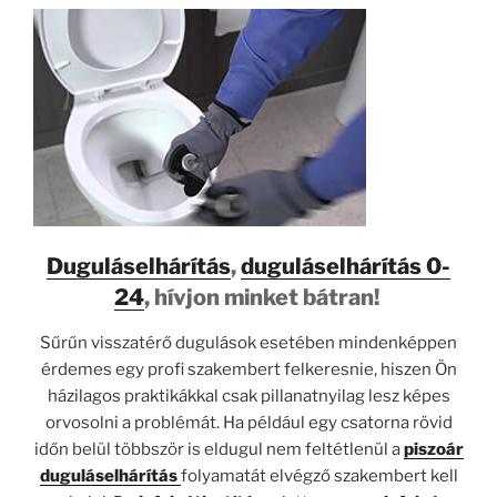
Duguláselhárítás
,
duguláselhárítás 0-
24
, hívjon minket bátran!
Sűrűn visszatérő dugulások esetében mindenképpen
érdemes egy profi szakembert felkeresnie, hiszen Ön
házilagos praktikákkal csak pillanatnyilag lesz képes
orvosolni a problémát. Ha például egy csatorna rövid
időn belül többször is eldugul nem feltétlenül a
piszoár
duguláselhárítás
folyamatát elvégző szakembert kell