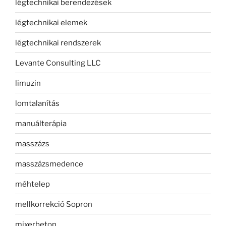
légtechnikai berendezések
légtechnikai elemek
légtechnikai rendszerek
Levante Consulting LLC
limuzin
lomtalanítás
manuálterápia
masszázs
masszázsmedence
méhtelep
mellkorrekció Sopron
mixerbeton