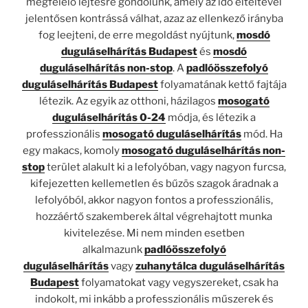
megfelelő lejtésre gondolunk, amely az idő elteltével
jelentősen kontrássá válhat, azaz az ellenkező irányba
fog leejteni, de erre megoldást nyújtunk,
mosdó
duguláselhárítás Budapest
és
mosdó
duguláselhárítás non-stop
. A
padlóösszefolyó
duguláselhárítás Budapest
folyamatának kettő fajtája
létezik. Az egyik az otthoni, házilagos
mosogató
duguláselhárítás 0-24
módja, és létezik a
professzionális
mosogató duguláselhárítás
mód. Ha
egy makacs, komoly
mosogató duguláselhárítás non-
stop
terület alakult ki a lefolyóban, vagy nagyon furcsa,
kifejezetten kellemetlen és bűzös szagok áradnak a
lefolyóból, akkor nagyon fontos a professzionális,
hozzáértő szakemberek által végrehajtott munka
kivitelezése. Mi nem minden esetben
alkalmazunk
padlóösszefolyó
duguláselhárítás
vagy
zuhanytálca duguláselhárítás
Budapest
folyamatokat vagy vegyszereket, csak ha
indokolt, mi inkább a professzionális műszerek és