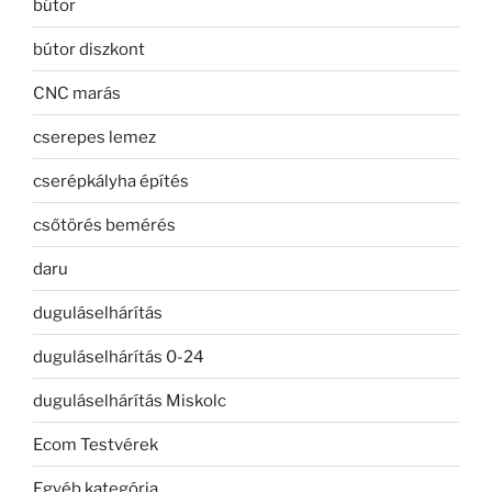
bútor
bútor diszkont
CNC marás
cserepes lemez
cserépkályha építés
csőtörés bemérés
daru
duguláselhárítás
duguláselhárítás 0-24
duguláselhárítás Miskolc
Ecom Testvérek
Egyéb kategória