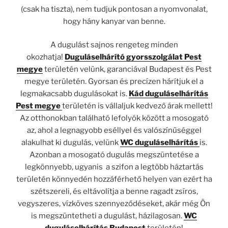
(csak ha tiszta), nem tudjuk pontosan a nyomvonalat,
hogy hány kanyar van benne.
A dugulást sajnos rengeteg minden
okozhatja!
Duguláselhárító gyorsszolgálat Pest
megye
területén velünk, garanciával Budapest és Pest
megye területén. Gyorsan és precízen hárítjuk el a
legmakacsabb dugulásokat is.
Kád
duguláselhárítás
Pest megye
területén is vállaljuk kedvező árak mellett!
Az otthonokban található lefolyók között a mosogató
az, ahol a legnagyobb eséllyel és valószínűséggel
alakulhat ki dugulás, velünk
WC duguláselhárítás
is.
Azonban a
mosogató dugulás megszüntetése a
legkönnyebb, ugyanis a szifon a legtöbb háztartás
területén könnyedén hozzáférhető helyen van ezért ha
szétszereli, és eltávolítja a benne ragadt zsíros,
vegyszeres, vízköves szennyeződéseket, akár még Ön
is megszüntetheti a dugulást, házilagosan.
WC