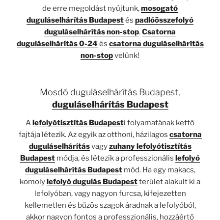
de erre megoldást nyújtunk,
mosogató
duguláselhárítás Budapest
és
padlóösszefolyó
duguláselhárítás non-stop
.
Csatorna
duguláselhárítás 0-24
és
csatorna duguláselhárítás
non-stop
velünk!
Mosdó duguláselhárítás Budapest
,
duguláselhárítás Budapest
A
lefolyótisztítás Budapest
i folyamatának kettő
fajtája létezik. Az egyik az otthoni, házilagos
csatorna
duguláselhárítás
vagy
zuhany lefolyótisztítás
Budapest
módja, és létezik a professzionális
lefolyó
duguláselhárítás Budapest
mód. Ha egy makacs,
komoly
lefolyó dugulás Budapest
terület alakult ki a
lefolyóban, vagy nagyon furcsa, kifejezetten
kellemetlen és bűzös szagok áradnak a lefolyóból,
akkor nagyon fontos a professzionális, hozzáértő