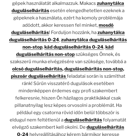
gépek használatát alkalmazzuk. Makacs
zuhanytálca
duguláselhárítás
esetén elengedhetetlen ezeknek a
gépeknek a használata, ezért ha komoly problémája
adódott, akkor keressen fel minket,
mosdó
duguláselhárítás
! Forduljon hozzánk, ha
zuhanytálca
duguláselhárítás 0-24
,
zuhanytálca duguláselhárítás
non-stop
,
kád duguláselhárítás 0-24
,
kád
duguláselhárítás non-stop
szükséges Önnek, és
szakszerű munka elvégzésére van szüksége, továbbá a
olcsó
duguláselhárítás
,
duguláselhárítás non-stop
,
piszoár duguláselhárítás
feladatai során is számíthat
ránk! Sűrűn visszatérő dugulások esetében
mindenképpen érdemes egy profi szakembert
felkeresnie, hiszen Ön házilagos praktikákkal csak
pillanatnyilag lesz képes orvosolni a problémát. Ha
például egy csatorna rövid időn belül többször is
eldugul nem feltétlenül a
duguláselhárítás
folyamatát
elvégző szakembert kell okolni. De
duguláselhárítás
0-24
helyreállításához kérem bármikor keresse