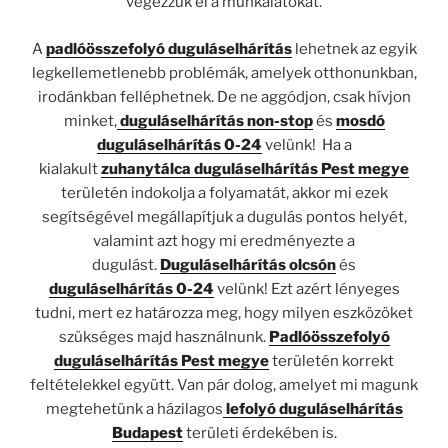
végezzük el a munkálatokat.
A
padlóösszefolyó duguláselhárítás
lehetnek az egyik
legkellemetlenebb problémák, amelyek otthonunkban,
irodánkban felléphetnek. De ne aggódjon, csak hívjon
minket,
duguláselhárítás non-stop
és
mosdó
duguláselhárítás 0-24
velünk! Ha a
kialakult
zuhanytálca
d
u
guláselhárítás Pest megye
területén indokolja a folyamatát, akkor mi ezek
segítségével megállapítjuk a dugulás pontos helyét,
valamint azt hogy mi eredményezte a
dugulást.
Duguláselhárítás olcsón
és
duguláselhárítás 0-24
velünk! Ezt azért lényeges
tudni, mert ez határozza meg, hogy milyen eszközöket
szükséges majd használnunk.
Padlóösszefolyó
duguláselhárítás Pest megye
területén korrekt
feltételekkel együtt. Van pár dolog, amelyet mi magunk
megtehetünk a házilagos
lefolyó duguláselhárítás
Budapest
területi érdekében is.