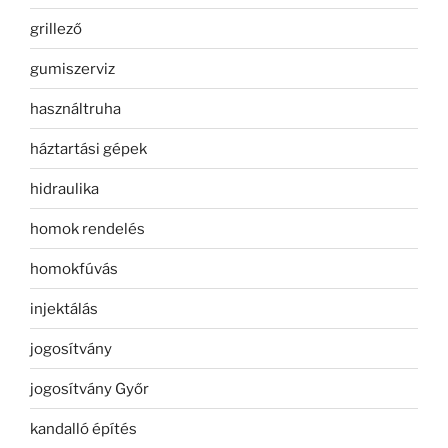
grillező
gumiszerviz
használtruha
háztartási gépek
hidraulika
homok rendelés
homokfúvás
injektálás
jogosítvány
jogosítvány Győr
kandalló építés