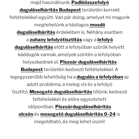
majd használnunk.
Padlóösszefolyó
duguláselhárítás Budapest
területén korrekt
feltételekkel együtt. Van pár dolog, amelyet mi magunk
megtehetünk a házilagos
mosdó
duguláselhárítás
érdekében is. Néhány esetben
a
zuhany lefolyótisztítás
vagy a
lefolyó
duguláselhárítás
előtt a lefolyóban szűrők helyett
káddugók vannak, amelyek szintén a lefolyóban
helyezkednek el.
Piszoár duguláselhárítás
Budapest
területén kedvező feltételekkel. A
legegyszerűbb lehetőség ha a
dugulás a lefolyóban
az
adott probléma, a meleg víz és a lefolyó
tisztító.
Mosogató duguláselhárítás
tőlünk, kedvező
feltételekkel és előre egyeztetett
időpontban.
Piszoár
duguláselhárítás
olcsón
és
mosogató duguláselhárítás 0-24
is
megoldható, és meg lehet úszni!