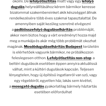
okolni. De
lefolyótisztítás
miatt vagy egy
lefolyó
dugulás
helyreállításához kérem bármikor keresse
bizalommal szakembereinket akik készséggel állnak
rendelkezésére több éves szakmai tapasztalattal. De
amennyiben saját kezűleg szeretné elvégezni
a
padlóösszefolyó duguláselhárítás
problémáját,
akkor nem biztos hogy a várt eredményt hozza majd
meg a munkája és akár még több problémát okozhat
magának.
Mosdó
duguláselhárítás Budapest
területén
is elérhetőek vagyunk bármikor, ne próbálkozzon
feleslegesen otthon.
Lefolyótisztítás non-stop
a
beltéri dugulások esetében éppen annyira aktuálissá
válhat, mint a kültéri dugulások kapcsán. Teljesen
lényegtelen, hogy új építésű ingatlanról van szó, vagy
egy régebbiről, egyetlen ház, lakás sem kivétel,
a
mosogató dugulás
gyakorlatilag bármely háztartás
esetében előfordulhat