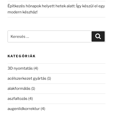
Építkezés hónapok helyett hetek alatt: Így készül el egy
modern készház!
Keresés
Keresé
a
következő
kifejezésre:
KATEGÓRIÁK
3D nyomtatás
(4)
acélszerkezet gyártás
(1)
alakformálás
(1)
aszfaltozás
(4)
augenlidkorrektur
(4)