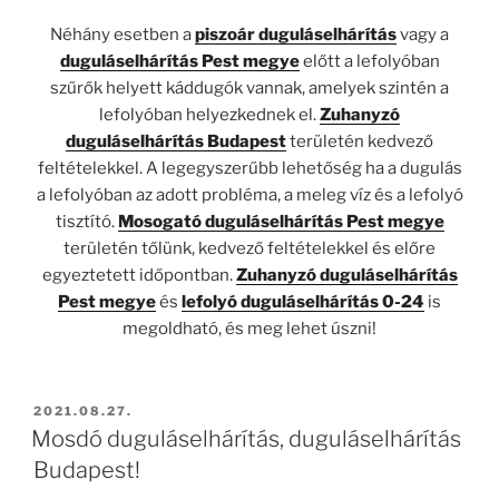
Néhány esetben a
piszoár duguláselhárítás
vagy a
duguláselhárítás Pest megye
előtt a lefolyóban
szűrők helyett káddugók vannak, amelyek szintén a
lefolyóban helyezkednek el.
Zuhanyzó
duguláselhárítás Budapest
területén kedvező
feltételekkel. A legegyszerűbb lehetőség ha a dugulás
a lefolyóban az adott probléma, a meleg víz és a lefolyó
tisztító.
Mosogató duguláselhárítás Pest megye
területén tőlünk, kedvező feltételekkel és előre
egyeztetett időpontban.
Zuhanyzó
duguláselhárítás
Pest megye
és
lefolyó duguláselhárítás 0-24
is
megoldható, és meg lehet úszni!
BEKÜLDVE:
2021.08.27.
Mosdó duguláselhárítás, duguláselhárítás
Budapest!