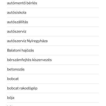
autómentő bérlés
autósiskola
autószállítás
autószerviz
autószerviz Nyíregyháza
Balatoni hajózás
bérszámfejtés kiszervezés
betonozás
bobcat
bobcat rakodógép
bója