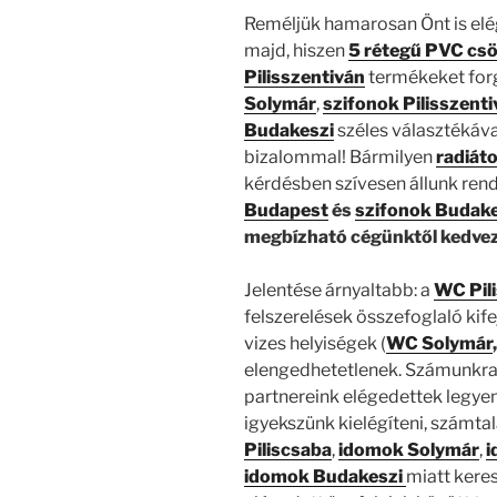
Reméljük hamarosan Önt is elé
majd, hiszen
5 rétegű PVC csö
Pilisszentiván
termékeket for
Solymár
,
szifonok Pilisszent
Budakeszi
széles választékáva
bizalommal! Bármilyen
radiáto
kérdésben szívesen állunk ren
Budapest
és
szifonok Budak
megbízható cégünktől kedvező
Jelentése árnyaltabb: a
WC Pil
felszerelések összefoglaló kif
vizes helyiségek (
WC
Solymár
elengedhetetlenek. Számunkra 
partnereink elégedettek legye
igyekszünk kielégíteni, számta
Piliscsaba
,
idomok
Solymár
,
i
idomok Budakeszi
miatt kere