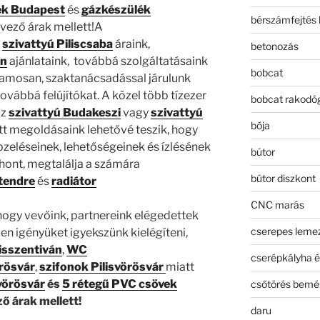
ék Budapest
és
gázkészülék
bérszámfejtés 
vező árak mellett!A
s
szivattyú Piliscsaba
áraink,
betonozás
án
ajánlataink, továbbá szolgáltatásaink
bobcat
amosan, szaktanácsadással járulunk
ovábbá felújítókat. A közel több tízezer
bobcat rakodó
az
szivattyú Budakeszi
vagy
szivattyú
bója
tt megoldásaink lehetővé teszik, hogy
pzeléseinek, lehetőségeinek és ízlésének
bútor
hont, megtalálja a számára
bútor diszkont
tendre
és
radiátor
CNC marás
ogy vevőink, partnereink elégedettek
cserepes leme
n igényüket igyekszünk kielégíteni,
lisszentiván
,
WC
cserépkályha é
rösvár
,
szifonok Pilisvörösvár
miatt
vörösvár
és
5 rétegű PVC csövek
csőtörés bemé
ző árak mellett!
daru