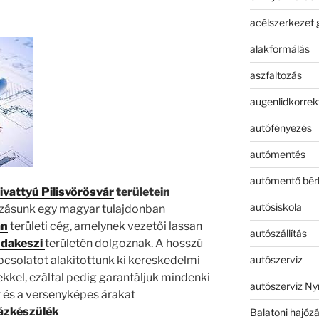
acélszerkezet 
alakformálás
aszfaltozás
augenlidkorrek
autófényezés
autómentés
autómentő bér
ivattyú Pilisvörösvár
területein
autósiskola
ozásunk egy magyar tulajdonban
án
területi cég, amelynek vezetői lassan
autószállítás
dakeszi
területén dolgoznak. A hosszú
autószerviz
pcsolatot alakítottunk ki kereskedelmi
ekkel, ezáltal pedig garantáljuk mindenki
autószerviz Ny
 és a versenyképes árakat
ázkészülék
Balatoni hajóz