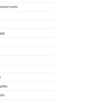
kiszervezés
gép
z
pítés
rés