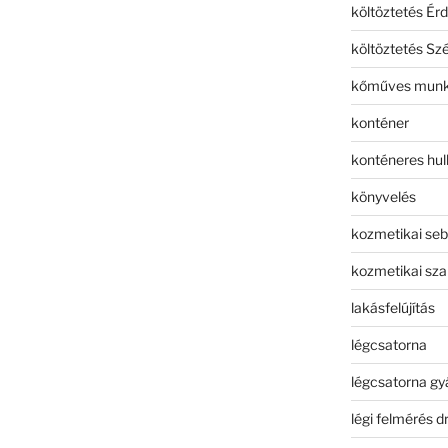
költöztetés Érd
költöztetés Sz
kőműves mun
konténer
konténeres hull
könyvelés
kozmetikai seb
kozmetikai sza
lakásfelújítás
légcsatorna
légcsatorna gy
légi felmérés d