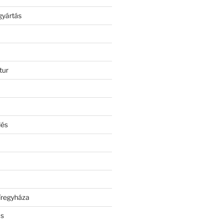
gyártás
tur
lés
íregyháza
ás