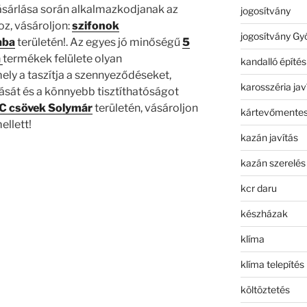
vásárlása során alkalmazkodjanak az
jogosítvány
z, vásároljon:
szifonok
jogosítvány Gy
aba
területén!. Az egyes jó minőségű
5
a
termékek felülete olyan
kandalló építés
ely a taszítja a szennyeződéseket,
karosszéria jav
sát és a könnyebb tisztíthatóságot
C csövek Solymár
területén, vásároljon
kártevőmentes
ellett!
kazán javítás
kazán szerelés
kcr daru
készházak
klíma
klíma telepítés
költöztetés