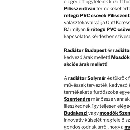
elégedett ügyfeleink között tu
Pilisszentiván
termékeket érté
rétegű PVC csövek Pilisszent
választékával várja Önt! Kere
Bármilyen
5 rétegű PVC csöv
kapcsolatos kérdésben szívese
Radiátor Budapest
és
radiáto
kedvező árak mellett!
Mosdók 
akciós árak mellett!
A
radiátor Solymár
és tükrök f
művészek tervezték, kedvező ára
termékeket a fürdőszoba egyed
Szentendre
már össze vannak s
illeszkednek, így teljesen elége
Budakeszi
vagy
mosdók Szen
innovatív külsejét megfelelő s
gondoskodnak arról, hogy a
mo