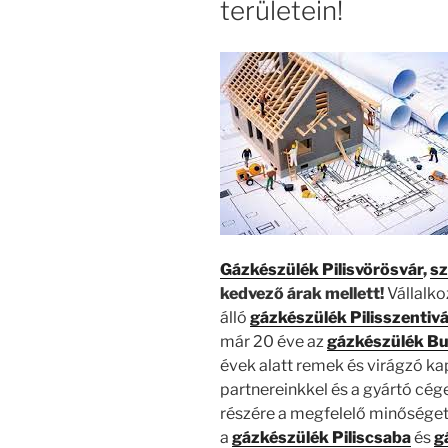
területein!
Gázkészülék Pilisvörösvár
,
sz
kedvező árak mellett!
Vállalk
álló
gázkészülék Pilisszentiv
már 20 éve az
gázkészülék Bu
évek alatt remek és virágzó ka
partnereinkkel és a gyártó cég
részére a megfelelő minőséget
a
gázkészülék Piliscsaba
és
g