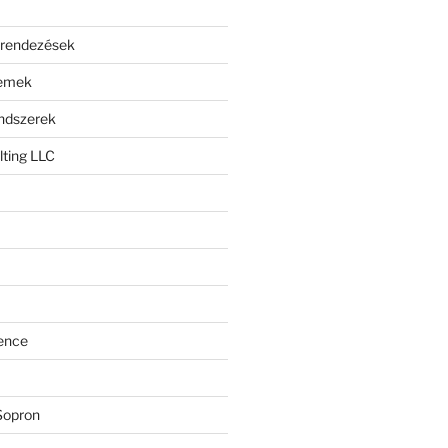
erendezések
lemek
endszerek
ting LLC
ence
Sopron