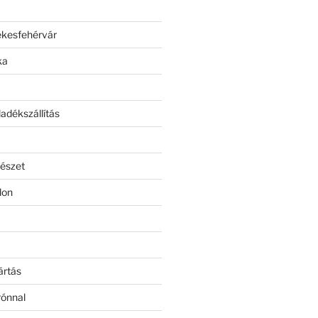
ékesfehérvár
ka
adékszállítás
észet
lon
ártás
rónnal