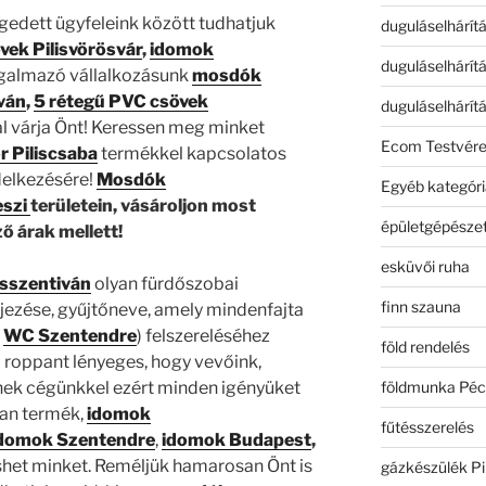
gedett ügyfeleink között tudhatjuk
duguláselhárít
vek Pilisvörösvár
,
idomok
duguláselhárít
galmazó vállalkozásunk
mosdók
iván
,
5 rétegű PVC csövek
duguláselhárít
l várja Önt! Keressen meg minket
Ecom Testvér
r Piliscsaba
termékkel kapcsolatos
delkezésére!
Mosdók
Egyéb kategóri
eszi
területein, vásároljon most
épületgépészet
 árak mellett!
esküvői ruha
isszentiván
olyan fürdőszobai
finn szauna
ejezése, gyűjtőneve, amely mindenfajta
,
WC Szentendre
) felszereléséhez
föld rendelés
roppant lényeges, hogy vevőink,
földmunka Péc
nek cégünkkel ezért minden igényüket
lan termék,
idomok
fűtésszerelés
domok
Szentendre
,
idomok
Budapest
,
shet minket. Reméljük hamarosan Önt is
gázkészülék Pi