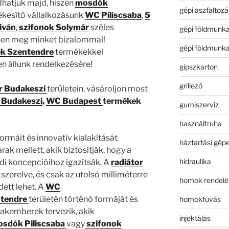
dhatjuk majd, hiszen
mosdók
gépi aszfaltozá
kesítő vállalkozásunk
WC Piliscsaba
,
5
iván
,
szifonok
Solymár
széles
gépi földmunk
ssen meg minket bizalommal!
gépi földmunk
ek
Szentendre
termékekkel
n állunk rendelkezésére!
gipszkarton
grillező
r Budakeszi
területein, vásároljon most
Budakeszi
,
WC Budapest
termékek
gumiszerviz
használtruha
ormáit és innovatív kialakítását
háztartási gép
k mellett, akik biztosítják, hogy a
hidraulika
i koncepcióihoz igazítsák. A
radiátor
zerelve, és csak az utolsó milliméterre
homok rendelé
dett lehet. A
WC
tendre
területén történő formáját és
homokfúvás
zakemberek tervezik, akik
injektálás
sdók Piliscsaba
vagy
szifonok