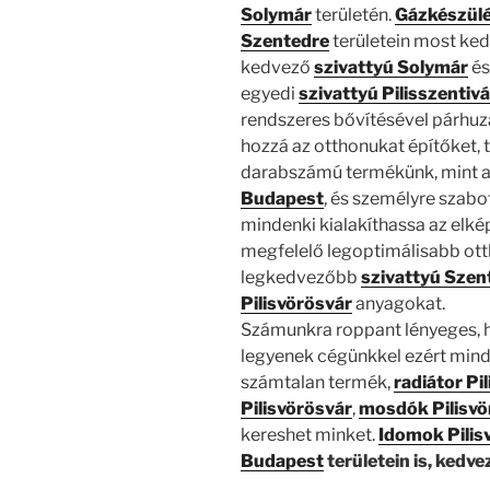
Solymár
területén.
Gázkészül
Szentedre
területein most ked
kedvező
szivattyú Solymár
é
egyedi
szivattyú Pilisszentiv
rendszeres bővítésével párhuz
hozzá az otthonukat építőket, t
darabszámú termékünk, mint 
Budapest
, és személyre szabo
mindenki kialakíthassa az elké
megfelelő legoptimálisabb ott
legkedvezőbb
szivattyú Szen
Pilisvörösvár
anyagokat.
Számunkra roppant lényeges, h
legyenek cégünkkel ezért minde
számtalan termék,
radiátor Pi
Pilisvörösvár
,
mosdók Pilisvö
kereshet minket.
Idomok Pilis
Budapest
területein is, kedve