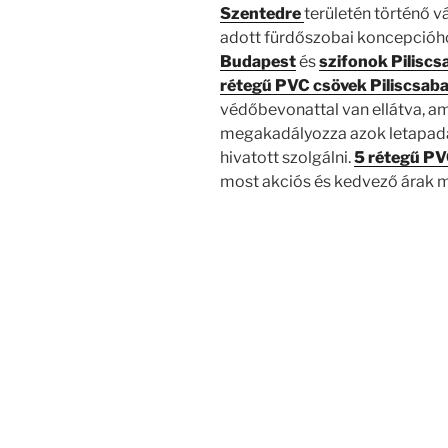
Szentedre
területén történő 
adott fürdőszobai koncepcióho
Budapest
és
szifonok Piliscs
rétegű PVC csövek Piliscsab
védőbevonattal van ellátva, am
megakadályozza azok letapadá
hivatott szolgálni.
5 rétegű PV
most akciós és kedvező árak m