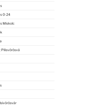
ás
ás 0-24
ás Miskolc
ek
a
 Pilisvörösvá
s
lsivörösvár