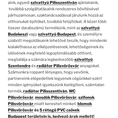
aink, egyedi
szivattyú Pilisszentiván
ajánlataink,
továbbá szolgáltatásaink rendszeres bővítésével
párhuzamosan, szaktanácsadással járulunk hozzá az
otthonukat építőket, továbbá felújítókat. A közel több
tízezer darabszámú termékünk, mint az
szivattyú
Budakeszi
vagy
szivattyú Budapest
, és személyre
szabott megoldásaink lehetővé teszik, hogy mindenki
kialakíthassa az elképzeléseinek, lehetőségeinek és
ízlésének megfelelő legoptimálisabb otthont,
megtalálja a számára legkedvezőbb
szivattyú
Szentendre
és
radiátor Pilisvörösvár
anyagokat.
Számunkra roppant lényeges, hogy vevőink,
partnereink elégedettek legyenek cégünkkel ezért
minden igényüket igyekszünk kielégíteni, számtalan
termék,
radiátor Pilisszentiván
,
WC
Pilisvörösvár
,
mosdók Pilisvörösvár
,
szifonok
Pilisvörösvár
miatt kereshet minket.
Idomok
Pilisvörösvár
és
5 rétegű PVC csövek
Budapest
területein is, kedvező árak mellett!