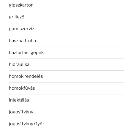
gipszkarton
grillező
gumiszerviz
használtruha
háztartási gépek
hidraulika
homok rendelés
homokfúvás
injektálás
jogosítvány
jogosítvány Győr