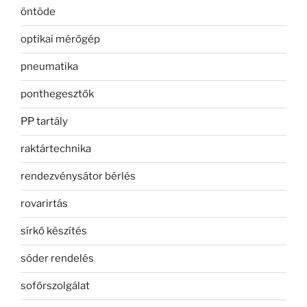
öntöde
optikai mérőgép
pneumatika
ponthegesztők
PP tartály
raktártechnika
rendezvénysátor bérlés
rovarirtás
sírkő készítés
sóder rendelés
sofőrszolgálat