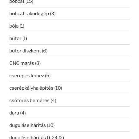
bobcat
(15)
bobcat rakodógép
(3)
bója
(1)
bútor
(1)
bútor diszkont
(6)
CNC marás
(8)
cserepes lemez
(5)
cserépkályha építés
(10)
csőtörés bemérés
(4)
daru
(4)
duguláselhárítás
(10)
duguláselhárítás 0-24
(2)