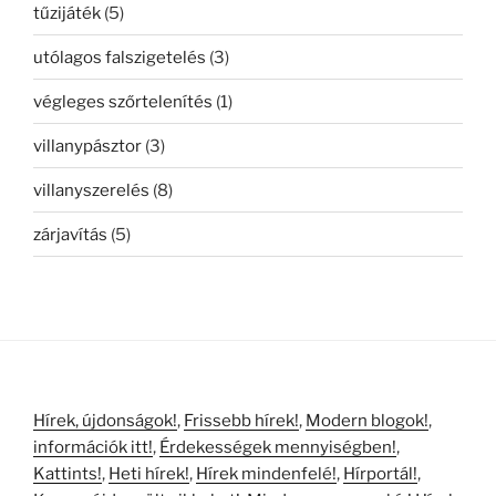
tűzijáték
(5)
utólagos falszigetelés
(3)
végleges szőrtelenítés
(1)
villanypásztor
(3)
villanyszerelés
(8)
zárjavítás
(5)
Hírek, újdonságok!
,
Frissebb hírek!
,
Modern blogok!
,
információk itt!
,
Érdekességek mennyiségben!
,
Kattints!
,
Heti hírek!
,
Hírek mindenfelé!
,
Hírportál!
,