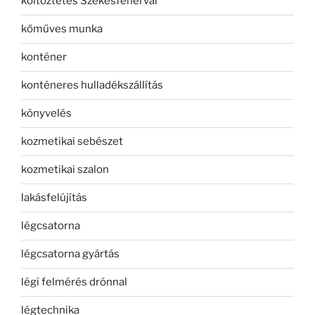
költöztetés Székesfehérvár
kőműves munka
konténer
konténeres hulladékszállítás
könyvelés
kozmetikai sebészet
kozmetikai szalon
lakásfelújítás
légcsatorna
légcsatorna gyártás
légi felmérés drónnal
légtechnika