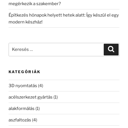
megérkezik a szakember?
Építkezés hónapok helyett hetek alatt: Így készül el egy
modern készház!
Keresés
Keresé
a
következő
kifejezésre:
KATEGÓRIÁK
3D nyomtatás
(4)
acélszerkezet gyártás
(1)
alakformálás
(1)
aszfaltozás
(4)