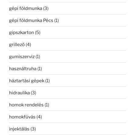
gépi földmunka
(3)
gépi földmunka Pécs
(1)
gipszkarton
(5)
grillező
(4)
gumiszerviz
(1)
használtruha
(1)
háztartási gépek
(1)
hidraulika
(3)
homok rendelés
(1)
homokfúvás
(4)
injektálás
(3)