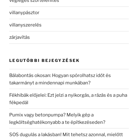
végleges szőrtelenítés
villanypásztor
villanyszerelés
zárjavítás
LEGUTÓBBI BEJEGYZÉSEK
Bálabontás okosan: Hogyan spórolhatsz időt és
takarmányt a mindennapi munkában?
Fékhibák előjelei: Ezt jelzi a nyikorgás, a rázás és a puha
fékpedál
Pumix vagy betonpumpa? Melyik gép a
legköltséghatékonyabb a te építkezéseden?
SOS dugulás a lakásban! Mit tehetsz azonnal, mielőtt