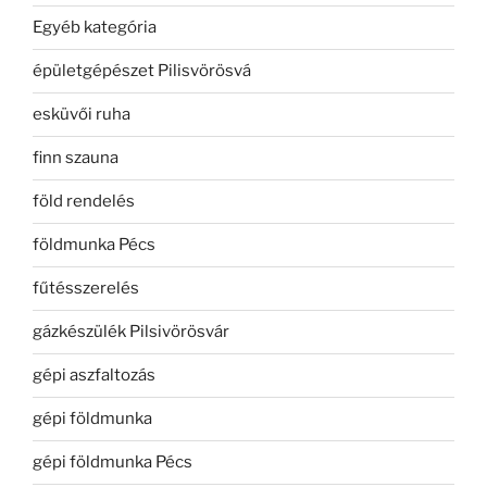
Egyéb kategória
épületgépészet Pilisvörösvá
esküvői ruha
finn szauna
föld rendelés
földmunka Pécs
fűtésszerelés
gázkészülék Pilsivörösvár
gépi aszfaltozás
gépi földmunka
gépi földmunka Pécs