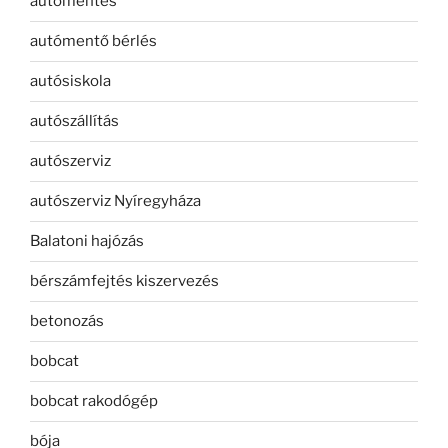
autómentés
autómentő bérlés
autósiskola
autószállítás
autószerviz
autószerviz Nyíregyháza
Balatoni hajózás
bérszámfejtés kiszervezés
betonozás
bobcat
bobcat rakodógép
bója