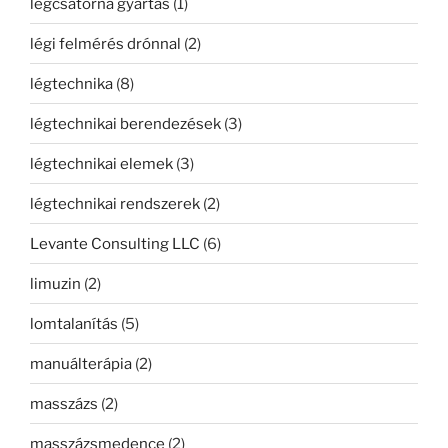
légcsatorna gyártás
(1)
légi felmérés drónnal
(2)
légtechnika
(8)
légtechnikai berendezések
(3)
légtechnikai elemek
(3)
légtechnikai rendszerek
(2)
Levante Consulting LLC
(6)
limuzin
(2)
lomtalanítás
(5)
manuálterápia
(2)
masszázs
(2)
masszázsmedence
(2)