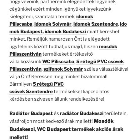
hogy vevőink, partnereink elégedettek legyenek
cégünkkel ezért minden igényüket igyekszünk
kielégíteni, számtalan termék,
idomok
Piliscsaba
,
idomok
Solymár
,
idomok
Szentendre
,
ido
mok
Budapest
,
idomok Budakeszi
miatt kereshet
minket. Reméljük hamarosan Önt is elégedett
ügyfeleink között tudhatjuk majd, hiszen
mosdók
Pilisszentiván
termékeket értékesítő
vállalkozásunk
WC Piliscsaba
,
5 rétegű PVC csövek
Pilisszentiván
,
szifonok
Solymár
széles választékával
várja Önt! Keressen meg minket bizalommal!
Bármilyen
5 rétegű PVC
csövek
Szentendre
termékekkel kapcsolatos
kérdésben szívesen állunk rendelkezésére!
Radiátor Budapest
és
radiátor Budakeszi
területein,
Mosdók
vásároljon most kedvező árak mellett!
Budakeszi
,
WC Budapest
termékek akciós árak
mellett!