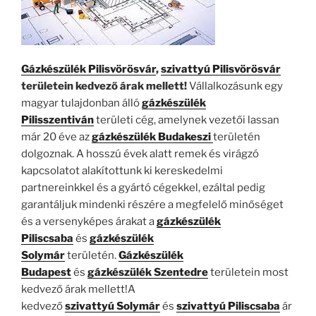
Gázkészülék Pilisvörösvár
,
szivattyú Pilisvörösvár
területein kedvező árak mellett!
Vállalkozásunk egy
magyar tulajdonban álló
gázkészülék
Pilisszentiván
területi cég, amelynek vezetői lassan
már 20 éve az
gázkészülék Budakeszi
területén
dolgoznak. A hosszú évek alatt remek és virágzó
kapcsolatot alakítottunk ki kereskedelmi
partnereinkkel és a gyártó cégekkel, ezáltal pedig
garantáljuk mindenki részére a megfelelő minőséget
és a versenyképes árakat a
gázkészülék
Piliscsaba
és
gázkészülék
Solymár
területén.
Gázkészülék
Budapest
és
gázkészülék Szentedre
területein most
kedvező árak mellett!A
kedvező
szivattyú Solymár
és
szivattyú Piliscsaba
ár