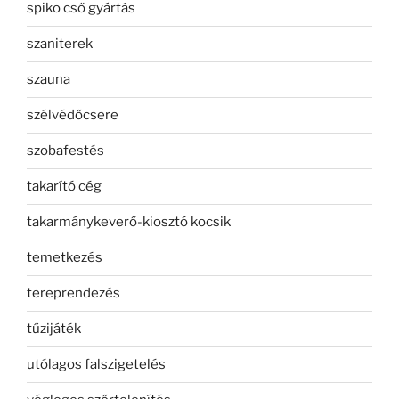
spiko cső gyártás
szaniterek
szauna
szélvédőcsere
szobafestés
takarító cég
takarmánykeverő-kiosztó kocsik
temetkezés
tereprendezés
tűzijáték
utólagos falszigetelés