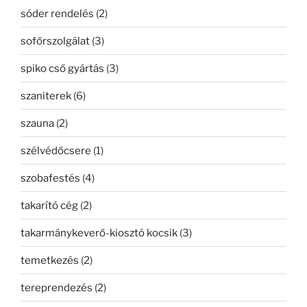
sóder rendelés
(2)
sofőrszolgálat
(3)
spiko cső gyártás
(3)
szaniterek
(6)
szauna
(2)
szélvédőcsere
(1)
szobafestés
(4)
takarító cég
(2)
takarmánykeverő-kiosztó kocsik
(3)
temetkezés
(2)
tereprendezés
(2)