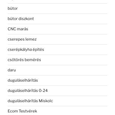
bútor
bútor diszkont
CNC marás
cserepes lemez
cserépkályha építés
csőtörés bemérés
daru
duguláselhárítás
duguláselhárítás 0-24
duguláselhárítás Miskolc
Ecom Testvérek