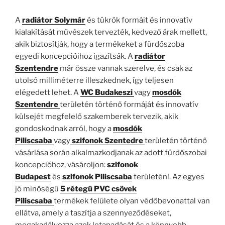
A
radiátor Solymár
és tükrök formáit és innovatív
kialakítását művészek tervezték, kedvező árak mellett,
akik biztosítják, hogy a termékeket a fürdőszoba
egyedi koncepcióihoz igazítsák. A
radiátor
Szentendre
már össze vannak szerelve, és csak az
utolsó milliméterre illeszkednek, így teljesen
elégedett lehet. A
WC Budakeszi
vagy
mosdók
Szentendre
területén történő formáját és innovatív
külsejét megfelelő szakemberek tervezik, akik
gondoskodnak arról, hogy a
mosdók
Piliscsaba
vagy
szifonok Szentedre
területén történő
vásárlása során alkalmazkodjanak az adott fürdőszobai
koncepcióhoz, vásároljon:
szifonok
Budapest
és
szifonok Piliscsaba
területén!. Az egyes
jó minőségű
5 rétegű PVC csövek
Piliscsaba
termékek felülete olyan védőbevonattal van
ellátva, amely a taszítja a szennyeződéseket,
megakadályozza azok letapadását és a könnyebb