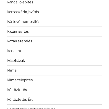
kandalló építés
karosszéria javítás
kártevőmentesítés
kazán javítás
kazán szerelés
kcr daru
készházak
klíma
klíma telepítés
költöztetés
költöztetés Érd