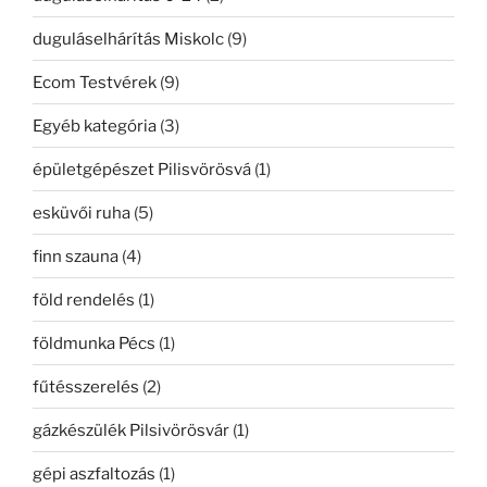
duguláselhárítás Miskolc
(9)
Ecom Testvérek
(9)
Egyéb kategória
(3)
épületgépészet Pilisvörösvá
(1)
esküvői ruha
(5)
finn szauna
(4)
föld rendelés
(1)
földmunka Pécs
(1)
fűtésszerelés
(2)
gázkészülék Pilsivörösvár
(1)
gépi aszfaltozás
(1)