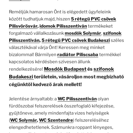
Reméljük hamarosan Önt is elégedett ügyfeleink
között tudhatjuk majd, hiszen
5 rétegű PVC csövek
Pilisvörösvár
,
idomok Pilisszentiván
termékeket
forgalmazó vállalkozásunk
mosdók Solymár
,
szifonok
Pilisszentiván
,
5 rétegű PVC csövek Budakeszi
széles
választékával várja Önt! Keressen meg minket
bizalommal! Bármilyen
radiátor Piliscsaba
termékkel
kapcsolatos kérdésben szívesen állunk
Mosdók Budapest
és
szifonok
rendelkezésére!
Budakeszi
területein, vásároljon most megbízható
cégünktől kedvező árak mellett!
Jelentése árnyaltabb: a
WC Pilisszentiván
olyan
fürdőszobai felszerelések összefoglaló kifejezése,
gyűjtőneve, amely mindenfajta vizes helyiségek
(
WC
Solymár
,
WC Szentendre
) felszereléséhez
elengedhetetlenek. Számunkra roppant lényeges,