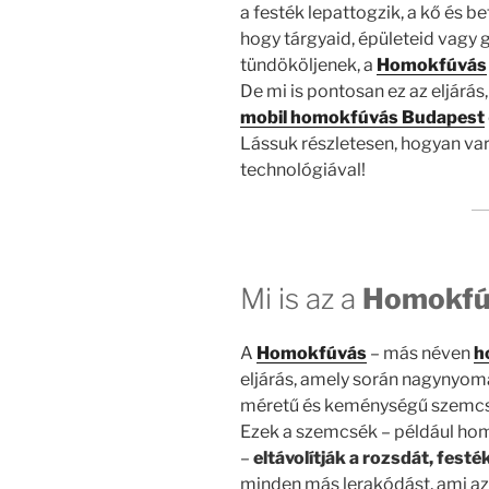
a festék lepattogzik, a kő és b
hogy tárgyaid, épületeid vagy 
tündököljenek, a
Homokfúvás
De mi is pontosan ez az eljárás
mobil homokfúvás Budapest
Lássuk részletesen, hogyan vará
technológiával!
Mi is az a
Homokfú
A
Homokfúvás
– más néven
h
eljárás, amely során nagynyom
méretű és keménységű szemcsék
Ezek a szemcsék – például ho
–
eltávolítják a rozsdát, fest
minden más lerakódást, ami az