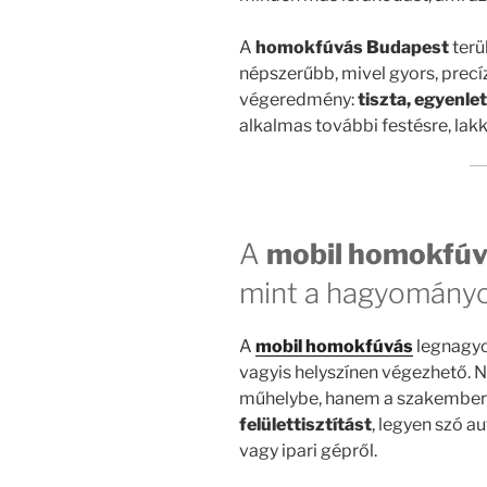
A
homokfúvás Budapest
terü
népszerűbb, mivel gyors, prec
végeredmény:
tiszta, egyenle
alkalmas további festésre, lak
A
mobil homokfú
mint a hagyomány
A
mobil homokfúvás
legnagyo
vagyis helyszínen végezhető. Ne
műhelybe, hanem a szakembe
felülettisztítást
, legyen szó a
vagy ipari gépről.