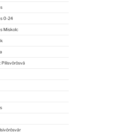
ás
ás 0-24
ás Miskolc
ek
a
 Pilisvörösvá
s
lsivörösvár