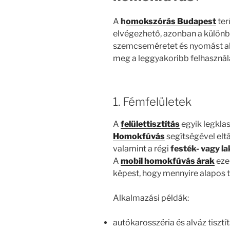
A
h
omokszórás Budapest
ter
elvégezhető, azonban a külö
szemcseméretet és nyomást a
meg a leggyakoribb felhasználá
1. Fémfelületek
A
felülettisztítás
egyik legkla
Homokfúvás
segítségével elt
valamint a régi
festék- vagy l
A
mobil homokfúvás árak
eze
képest, hogy mennyire alapos ti
Alkalmazási példák:
autókarosszéria és alváz tisztí