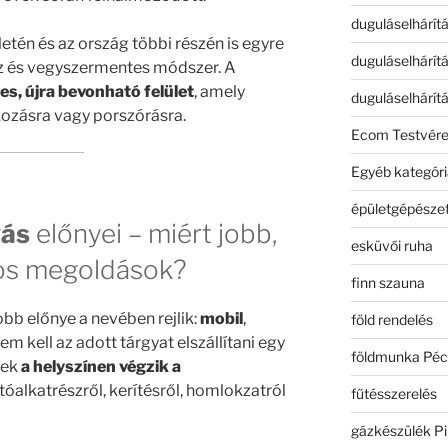
duguláselhárít
letén és az ország többi részén is egyre
duguláselhárít
íz és vegyszermentes módszer. A
tes, újra bevonható felület
, amely
duguláselhárít
kozásra vagy porszórásra.
Ecom Testvér
Egyéb kategóri
épületgépészet
vás
előnyei – miért jobb,
esküvői ruha
os megoldások?
finn szauna
bb előnye a nevében rejlik:
mobil
,
föld rendelés
m kell az adott tárgyat elszállítani egy
földmunka Péc
rek
a helyszínen végzik a
utóalkatrészről, kerítésről, homlokzatról
fűtésszerelés
gázkészülék Pi