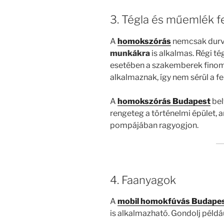
3. Tégla és műemlék f
A
homokszórás
nemcsak durva
munkákra
is alkalmas. Régi t
esetében a szakemberek finom
alkalmaznak, így nem sérül a fel
A
homokszórás Budapest
bel
rengeteg a történelmi épület,
pompájában ragyogjon.
4. Faanyagok
A
mobil homokfúvás Budape
is alkalmazható. Gondolj példáu