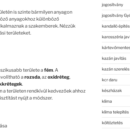
jogosítvány
ületén is szinte bármilyen anyagon
jogosítvány Gy
nböző anyagokhoz különböző
lkalmaznak a szakemberek. Nézzük
kandalló építés
si területeket.
karosszéria jav
kártevőmentes
kazán javítás
kazán szerelés
sszikusabb területe a
fém
. A
ávolítható a
rozsda
, az
oxidréteg
,
kcr daru
akkrétegek
.
készházak
n a területen rendkívül kedvezőek ahhoz
sztítást nyújt a módszer.
klíma
klíma telepítés
költöztetés
tása