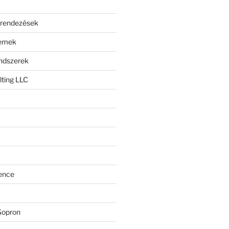
erendezések
lemek
endszerek
ting LLC
ence
Sopron