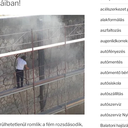
áiban!
acélszerkezet 
alakformálás
aszfaltozás
augenlidkorrek
autófényezés
autómentés
autómentő bér
autósiskola
autószállítás
autószerviz
autószerviz Ny
erülhetetlenül romlik: a fém rozsdásodik,
Balatoni hajóz