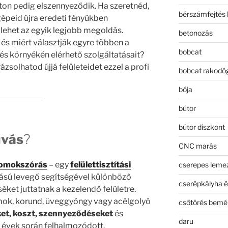
eton pedig elszennyeződik. Ha szeretnéd,
bérszámfejtés 
gépeid újra eredeti fényükben
lehet az egyik legjobb megoldás.
betonozás
, és miért választják egyre többen a
bobcat
és környékén elérhető szolgáltatásait?
zsolhatod újjá felületeidet ezzel a profi
bobcat rakodó
bója
bútor
bútor diszkont
vás
?
CNC marás
omokszórás
– egy
felülettisztítási
cserepes leme
ású levegő segítségével különböző
cserépkályha é
et juttatnak a kezelendő felületre.
mok, korund, üveggyöngy vagy acélgolyó
csőtörés bemé
éket, koszt, szennyeződéseket
és
daru
 évek során felhalmozódott.