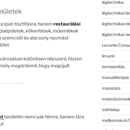
légtechnika
elületek
légtechnikai b
légtechnikai e
 ipari tisztításra, hanem
restaurálási
églaépületek, kőkerítések, műemlékek
légtechnikai r
 szemcsét és alacsony nyomást
ület.
Levante Consul
limuzin
városában különösen népszerű, hiszen
 amely megérdemli, hogy megújult
lomtalanítás
manuálterápia
masszázs
masszázsmed
méhtelep
st
területén nemcsak fémre, hanem fára
mellkorrekció 
l: