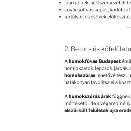
ipari gépek, acélszerkezetek fe
kovácsoltvas kapuk, korlátok t
tartályok és csövek előkészít
2. Beton- és kőfelület
A
homokfúvás Budapest
épül
homlokzatok, lépcsők, járdák,
homokszórás
lehetővé teszi, 
hatékonyan távolítsa el a kosz
A
homokszórás árak
függnek 
mértékétől, de a végeredmény
elszürkült felületek újra ere