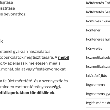
lújítása
költöztetés Érd
isztítása
költöztetés Sz
ése bevonathoz
kőműves mun
konténer
konténeres hull
ek
könyvelés
eteinél gyakran használatos
 kőburkolatok megtisztítására. A
mobil
kozmetikai seb
hogy az eljárás kíméletesen, mégis
kozmetikai sza
t, mohát, olajat vagy festéknyomokat.
lakásfelújítás
a felület méretétől és a szennyeződés
légcsatorna
 minden esetben látványos:
a régi,
deti állapotukban tündökölnek
.
légcsatorna gy
légi felmérés d