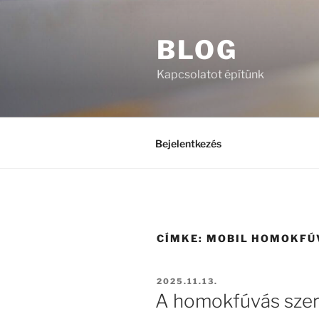
Tartalomhoz
BLOG
Kapcsolatot építünk
Bejelentkezés
CÍMKE:
MOBIL HOMOKFÚ
BEKÜLDVE:
2025.11.13.
A homokfúvás szere