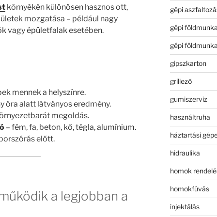
st
környékén különösen hasznos ott,
gépi aszfaltozá
elületek mozgatása – például nagy
gépi földmunk
jók vagy épületfalak esetében.
gépi földmunk
gipszkarton
grillező
pek mennek a helyszínre.
gumiszerviz
y óra alatt látványos eredmény.
 környezetbarát megoldás.
használtruha
tó
– fém, fa, beton, kő, tégla, alumínium.
háztartási gép
porszórás előtt.
hidraulika
homok rendelé
homokfúvás
 működik a legjobban a
injektálás