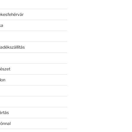
ékesfehérvár
ka
adékszállítás
észet
lon
ártás
rónnal