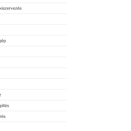
kiszervezés
gép
z
pítés
rés