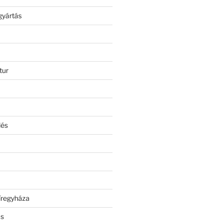
gyártás
tur
lés
íregyháza
ás