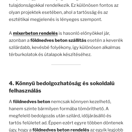
tulajdonságokkal rendelkezik. Ez különösen fontos az
olyan projektek esetében, ahol a tartósság és az
esztétikai megjelenés is lényeges szempont.
A
mixerbeton rendelés
is hasonló előnyökkel jár,
azonban a
földnedves beton szállítás
esetén a keverék
szilárdabb, kevésbé folyékony, így különösen alkalmas
térburkolatok és útalapok készítéséhez.
4. Könnyű bedolgozhatóság és sokoldalú
felhasználás
A
földnedves beton
nemcsak könnyen kezelhető,
hanem szinte bármilyen formába tömöríthető. A
megfelelő bedolgozás után szilárd, időjárásálló és
tartós felületet ad. Éppen ezért egyre többen döntenek
úgy, hogy a
földnedves beton rendelés
az egyik legjobb