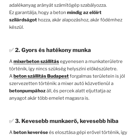
adalékanyag arányát számítógép szabályozza.
Ez garantálja, hogy a beton
mindig az előírt
szilárdságot
hozza, akár alapozáshoz, akár födémhez
készül.
✅
2. Gyors és hatékony munka
A
mixerbeton szállítás
egyenesen a munkaterületre
történik, így nincs szükség helyszíni előkészületre.
A
beton szállítás Budapest
forgalmas területein is jól
szervezetten történik: a mixer autó közvetlenül a
betonpumpához
áll, és percek alatt eljuttatja az
anyagot akár több emelet magasra is.
✅
3. Kevesebb munkaerő, kevesebb hiba
A
beton keverése
és elosztása gépi erővel történik, így