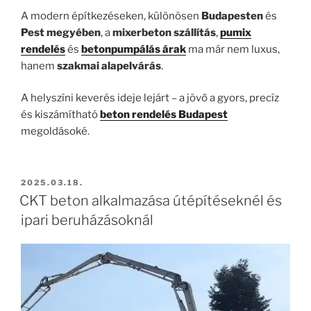
A modern építkezéseken, különösen
Budapesten
és
Pest megyében
, a
mixerbeton szállítás
,
pumix
rendelés
és
betonpumpálás árak
ma már nem luxus,
hanem
szakmai alapelvárás
.
A helyszíni keverés ideje lejárt – a jövő a gyors, precíz
és kiszámítható
beton rendelés Budapest
megoldásoké.
BEKÜLDVE:
2025.03.18.
CKT beton alkalmazása útépítéseknél és
ipari beruházásoknál