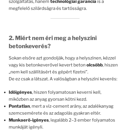
szolgáltatás, hanem
technológiai garancia
is a
megfelelő szilárdságra és tartósságra.
2. Miért nem éri meg a helyszíni
betonkeverés?
Sokan elsőre azt gondolják, hogy a helyszínen, kézzel
vagy kis betonkeverővel kevert beton
olcsóbb
, hiszen
„nem kell szállításért és gépért fizetni”.
De ez csak a látszat. A valóságban a helyszíni keverés:
Időigényes
, hiszen folyamatosan keverni kell,
miközben az anyag gyorsan kötni kezd.
Pontatlan
, mert a víz-cement arány, az adalékanyag
szemcsemérete és az adagolás gyakran eltér.
Munkaerő-igényes
, legalább 2–3 ember folyamatos
munkáját igényli.