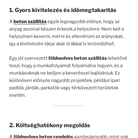
1. Gyors kivitelezés és időmegtakarítás
A
beton szállítás
egyik legnagyobb előnye, hogy az
anyag azonnal készen érkezik a helyszínre. Nem kell a
helyszínen keverni, mérni és ellenőrizni az arányokat,
így a kivitelezés ideje akár órákkal is lerövidülhet.
Egy jól szervezett
földnedves beton szállítás
lehetővé
teszi, hogy a munkafolyamat folyamatos legyen, és a
munkásoknak ne kelljen a keveréssel bajlódniuk. Ez
különösen előnyös nagyobb projektek, például ipari
padlók, járdák, parkolók vagy térkövezett területek
esetén.
2. Költséghatékony megoldás
A
földnedves beton rendelés
gazdaságosabb, mint sok