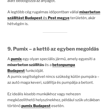
alatt bedolgozza az anyagot.
A legtöbb cég rugalmas időpontban vállal
mixerbeton
szállítást Budapest
és
Pest megye
területén, akár
hétvégén is.
9. Pumix – a kettő az egyben megoldás
A
pumix
egy olyan speciális jármű, amely egyesíti a
mixerbeton szállítás
és a
betonpumpa
Budapest
funkcióját.
A pumix segítségével nincs szükség külön pumpára –
az autó maga keveri, szállítja és pumpálja a betont.
Ez ideális kisebb munkákhoz vagy nehezen
megközelíthető helyszínekhez, például szűk utcákban
történő
pumix Budapest
esetén.