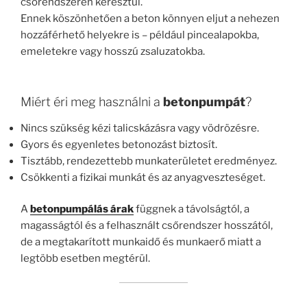
csőrendszeren keresztül.
Ennek köszönhetően a beton könnyen eljut a nehezen
hozzáférhető helyekre is – például pincealapokba,
emeletekre vagy hosszú zsaluzatokba.
Miért éri meg használni a
betonpumpát
?
Nincs szükség kézi talicskázásra vagy vödrözésre.
Gyors és egyenletes betonozást biztosít.
Tisztább, rendezettebb munkaterületet eredményez.
Csökkenti a fizikai munkát és az anyagveszteséget.
A
betonpumpálás árak
függnek a távolságtól, a
magasságtól és a felhasznált csőrendszer hosszától,
de a megtakarított munkaidő és munkaerő miatt a
legtöbb esetben megtérül.