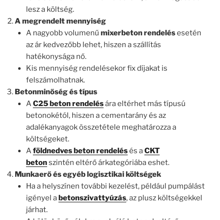
lesz a költség.
A megrendelt mennyiség
A nagyobb volumenű
mixerbeton rendelés
esetén
az ár kedvezőbb lehet, hiszen a szállítás
hatékonysága nő.
Kis mennyiség rendelésekor fix díjakat is
felszámolhatnak.
Betonminőség és típus
A
C25 beton rendelés
ára eltérhet más típusú
betonokétól, hiszen a cementarány és az
adalékanyagok összetétele meghatározza a
költségeket.
A
földnedves beton rendelés
és a
CKT
beton
szintén eltérő árkategóriába eshet.
Munkaerő és egyéb logisztikai költségek
Ha a helyszínen további kezelést, például pumpálást
igényel a
betonszivattyúzás
, az plusz költségekkel
járhat.