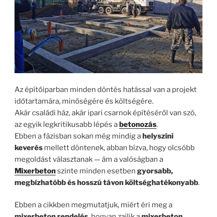
Az építőiparban minden döntés hatással van a projekt
időtartamára, minőségére és költségére.
Akár családi ház, akár ipari csarnok építéséről van szó,
az egyik legkritikusabb lépés a
betonozás
.
Ebben a fázisban sokan még mindig a
helyszíni
keverés
mellett döntenek, abban bízva, hogy olcsóbb
megoldást választanak — ám a valóságban a
Mixerbeton
szinte minden esetben
gyorsabb,
megbízhatóbb és hosszú távon költséghatékonyabb
.
Ebben a cikkben megmutatjuk, miért éri meg a
mixerbeton rendelés
, hogyan zajlik a
mixerbeton