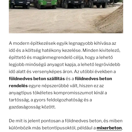
A modern építkezések egyik legnagyobb kihívása az
idő és a költség hatékony kezelése. Minden kivitelező,
építtető és magánmegrendelő célja, hogy a lehető
legjobb minőségű anyagot kapja, a lehető legrövidebb
idő alatt és versenyképes áron. Az utóbbi években a
földnedves beton szállítás
és a
földnedves beton
rendelés
egyre népszerűbbé vált, hiszen ez az
anyagtípus tökéletes kompromisszumot kínál a
tartósság, a gyors feldolgozhatóság és a
gazdaságosság között.
De mit is jelent pontosan a földnedves beton, és miben
különbözik más betontípusoktól, például a
mixerbeton
,