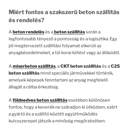
Miért fontos a szakszerű beton szállítás
és rendelés?
A
beton rendelés
és a
beton szállítás
során a
legfontosabb tényező a pontosság és a logisztika. Egy
jól megtervezett szállítási folyamat elkerüli az
anyagkésedelmeket, a túl korai kötést vagy az állásidőt.
A
mixerbeton szállítás
, a
CKT beton szállítás
és a
C25
beton szállítás
mind speciális járművekkel történik,
amelyek képesek fenntartani az anyag megfelelő
állagát a célba érkezésig.
A
földnedves beton szállítás
esetében különösen
fontos, hogy a keverék ne száradjon ki útközben, ezért
a gyártó és a szállító közötti együttműködés
kulcsszerepet játszik a minőség megőrzésében.