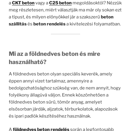
a
CKT beton
vagy a
C25 beton
megoldásoktól? Nézzük
meg részletesen, miért választják ma már oly sokan ezt
a típust, és milyen előnyökkel jár a szakszerű
beton
szállítás
és
beton rendelés
a kivitelezési folyamatban.
Mi az a földnedves beton és mire
használható?
A földnedves beton olyan speciális keverék, amely
éppen annyi vizet tartalmaz, amennyire a
bedolgozhatósághoz szükség van, de nem annyit, hogy
folyékony állagúvá váljon. Ennek köszönhetően a
földnedves beton sűrű, tömör anyag, amelyet
elsősorban járdák, aljzatok, térburkolatok, alapozások
és ipari padlók készítéséhez használnak.
A
földnedves beton rendelés
során a legfontosabb