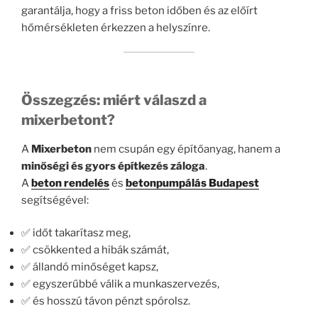
garantálja, hogy a friss beton időben és az előírt
hőmérsékleten érkezzen a helyszínre.
Összegzés: miért válaszd a
mixerbetont?
A
Mixerbeton
nem csupán egy építőanyag, hanem a
minőségi és gyors építkezés záloga
.
A
beton rendelés
és
betonpumpálás Budapest
segítségével:
✅ időt takarítasz meg,
✅ csökkented a hibák számát,
✅ állandó minőséget kapsz,
✅ egyszerűbbé válik a munkaszervezés,
✅ és hosszú távon pénzt spórolsz.