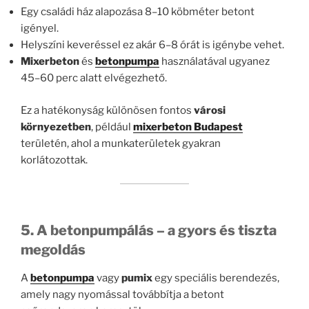
Egy családi ház alapozása 8–10 köbméter betont
igényel.
Helyszíni keveréssel ez akár 6–8 órát is igénybe vehet.
Mixerbeton
és
betonpumpa
használatával ugyanez
45–60 perc alatt elvégezhető.
Ez a hatékonyság különösen fontos
városi
környezetben
, például
mixerbeton Budapest
területén, ahol a munkaterületek gyakran
korlátozottak.
5. A betonpumpálás – a gyors és tiszta
megoldás
A
betonpumpa
vagy
pumix
egy speciális berendezés,
amely nagy nyomással továbbítja a betont