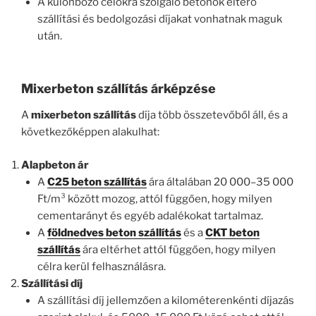
A különböző célokra szolgáló betonok eltérő
szállítási és bedolgozási díjakat vonhatnak maguk
után.
Mixerbeton szállítás árképzése
A
mixerbeton szállítás
díja több összetevőből áll, és a
következőképpen alakulhat:
Alapbeton ár
A
C25 beton szállítás
ára általában 20 000–35 000
Ft/m³ között mozog, attól függően, hogy milyen
cementarányt és egyéb adalékokat tartalmaz.
A
földnedves beton szállítás
és a
CKT beton
szállítás
ára eltérhet attól függően, hogy milyen
célra kerül felhasználásra.
Szállítási díj
A szállítási díj jellemzően a kilométerenkénti díjazás