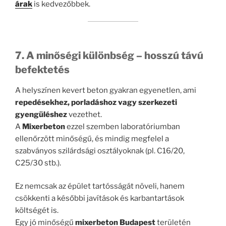
árak
is kedvezőbbek.
7. A minőségi különbség – hosszú távú
befektetés
A helyszínen kevert beton gyakran egyenetlen, ami
repedésekhez, porladáshoz vagy szerkezeti
gyengüléshez
vezethet.
A
Mixerbeton
ezzel szemben laboratóriumban
ellenőrzött minőségű, és mindig megfelel a
szabványos szilárdsági osztályoknak (pl. C16/20,
C25/30 stb.).
Ez nemcsak az épület tartósságát növeli, hanem
csökkenti a későbbi javítások és karbantartások
költségét is.
Egy jó minőségű
mixerbeton Budapest
területén