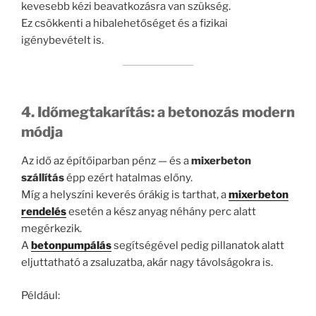
kevesebb kézi beavatkozásra van szükség.
Ez csökkenti a hibalehetőséget és a fizikai
igénybevételt is.
4. Időmegtakarítás: a betonozás modern
módja
Az idő az építőiparban pénz — és a
mixerbeton
szállítás
épp ezért hatalmas előny.
Míg a helyszíni keverés órákig is tarthat, a
mixerbeton
rendelés
esetén a kész anyag néhány perc alatt
megérkezik.
A
betonpumpálás
segítségével pedig pillanatok alatt
eljuttatható a zsaluzatba, akár nagy távolságokra is.
Például: