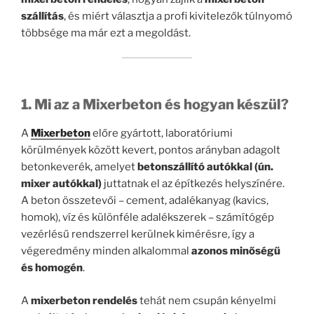
szállítás
, és miért választja a profi kivitelezők túlnyomó
többsége ma már ezt a megoldást.
1. Mi az a Mixerbeton és hogyan készül?
A
Mixerbeton
előre gyártott, laboratóriumi
körülmények között kevert, pontos arányban adagolt
betonkeverék, amelyet
betonszállító autókkal (ún.
mixer autókkal)
juttatnak el az építkezés helyszínére.
A beton összetevői – cement, adalékanyag (kavics,
homok), víz és különféle adalékszerek – számítógép
vezérlésű rendszerrel kerülnek kimérésre, így a
végeredmény minden alkalommal
azonos minőségű
és homogén
.
A
mixerbeton rendelés
tehát nem csupán kényelmi