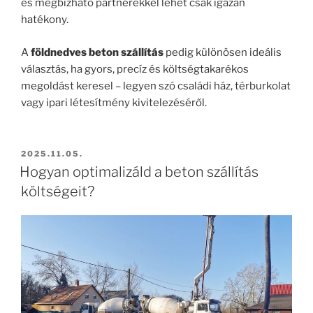
és megbízható partnerekkel lehet csak igazán
hatékony.
A
földnedves beton szállítás
pedig különösen ideális
választás, ha gyors, precíz és költségtakarékos
megoldást keresel – legyen szó családi ház, térburkolat
vagy ipari létesítmény kivitelezéséről.
BEKÜLDVE:
2025.11.05.
Hogyan optimalizáld a beton szállítás
költségeit?