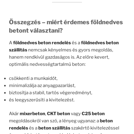
Összegzés – miért érdemes földnedves
betont választani?
A
földnedves beton rendelés
és a
földnedves beton
szállítás
nemcsak kényelmes és gyors megoldás,
hanem rendkívül gazdaságos is. Az előre kevert,
optimális nedvességtartalmú beton:
csökkenti a munkaidőt,
minimalizálja az anyagpazarlást,
biztosítja a stabil, tartós végeredményt,
és leegyszerűsíti a kivitelezést.
Akár
mixerbeton
,
CKT beton
vagy
C25 beton
megoldásokról van szó, a lényeg ugyanaz: a
beton
rendelés
és a
beton szállítás
szakértő kivitelezéssel