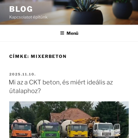
Tartalomhoz
BLOG
Kapcsolatot építünk
Menü
CÍMKE:
MIXERBETON
BEKÜLDVE:
2025.11.10.
Mi az a CKT beton, és miért ideális az
útalaphoz?