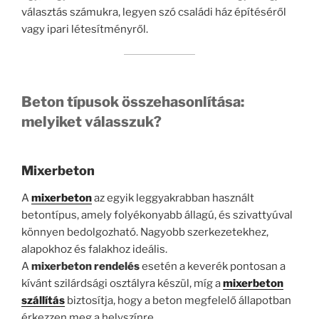
választás számukra, legyen szó családi ház építéséről
vagy ipari létesítményről.
Beton típusok összehasonlítása:
melyiket válasszuk?
Mixerbeton
A
mixerbeton
az egyik leggyakrabban használt
betontípus, amely folyékonyabb állagú, és szivattyúval
könnyen bedolgozható. Nagyobb szerkezetekhez,
alapokhoz és falakhoz ideális.
A
mixerbeton rendelés
esetén a keverék pontosan a
kívánt szilárdsági osztályra készül, míg a
mixerbeton
szállítás
biztosítja, hogy a beton megfelelő állapotban
érkezzen meg a helyszínre.