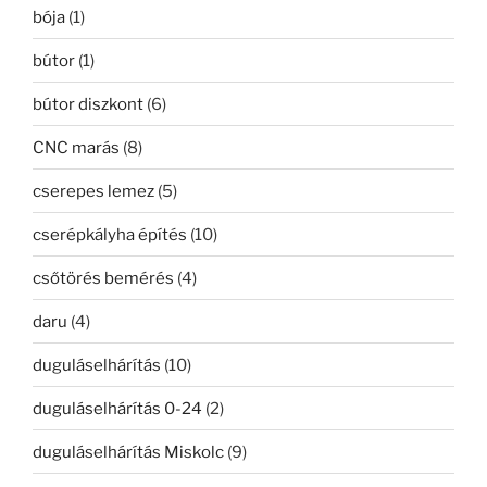
bója
(1)
bútor
(1)
bútor diszkont
(6)
CNC marás
(8)
cserepes lemez
(5)
cserépkályha építés
(10)
csőtörés bemérés
(4)
daru
(4)
duguláselhárítás
(10)
duguláselhárítás 0-24
(2)
duguláselhárítás Miskolc
(9)