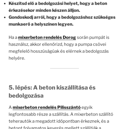
Készítsd elő a bedolgozási helyet, hogy a beton
érkezésekor minden készen álljon.
Gondoskodj arról, hogy a bedolgozáshoz szükséges
munkaerő a helyszínen legyen.
Ha a
mixerbeton rendelés Dorog
során pumpát is
használsz, akkor ellenőrizd, hogy a pumpa csövei
megfelelő hosszúságúak és elérnek a bedolgozás
helyére.
5. lépés: A beton kiszállítása és
bedolgozása
A
mixerbeton rendelés Pilisszántó
egyik
legfontosabb része a szállítás. A mixerbeton szállító
teherautók a megadott időpontban érkeznek, és a
betont folyamatos keverés mellett szállítják a