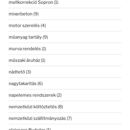
mellkorrekció Sopron
(1)
mixerbeton
(9)
motor szerelés
(4)
műanyag tartály
(9)
murva rendelés
(1)
műszaki áruház
(1)
nádtető
(3)
nagytakarítás
(6)
napelemes rendszerek
(2)
nemzetközi költöztetés
(8)
nemzetközi szállítmányozás
(7)
olajcsere Budaörs
(1)