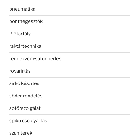
pneumatika
ponthegesztők
PP tartály
raktártechnika
rendezvénysátor bérlés
rovarirtás
sírkő készítés
sóder rendelés
sofőrszolgálat
spiko cső gyártás
szaniterek