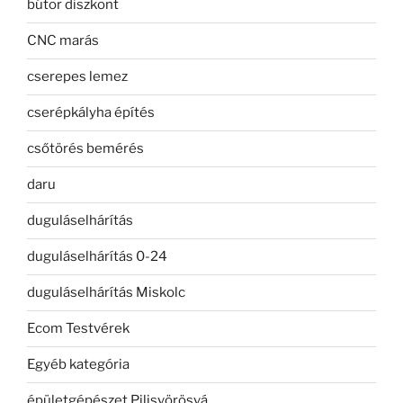
bútor diszkont
CNC marás
cserepes lemez
cserépkályha építés
csőtörés bemérés
daru
duguláselhárítás
duguláselhárítás 0-24
duguláselhárítás Miskolc
Ecom Testvérek
Egyéb kategória
épületgépészet Pilisvörösvá