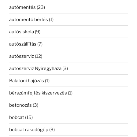
autómentés
(23)
autómentő bérlés
(1)
autósiskola
(9)
autószállítás
(7)
autószerviz
(12)
autószerviz Nyíregyháza
(3)
Balatoni hajózás
(1)
bérszámfejtés kiszervezés
(1)
betonozás
(3)
bobcat
(15)
bobcat rakodógép
(3)