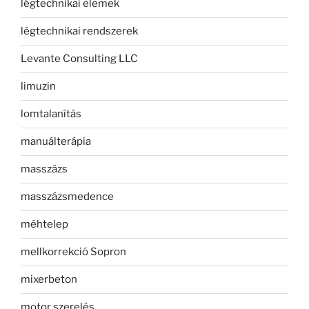
légtechnikai elemek
légtechnikai rendszerek
Levante Consulting LLC
limuzin
lomtalanítás
manuálterápia
masszázs
masszázsmedence
méhtelep
mellkorrekció Sopron
mixerbeton
motor szerelés