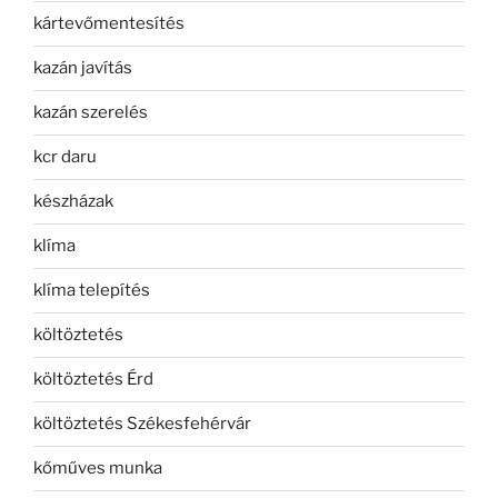
kártevőmentesítés
kazán javítás
kazán szerelés
kcr daru
készházak
klíma
klíma telepítés
költöztetés
költöztetés Érd
költöztetés Székesfehérvár
kőműves munka