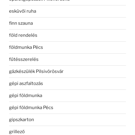
esküvői ruha
finn szauna
föld rendelés
földmunka Pécs
fűtésszerelés
gázkészülék Pilsivörösvár
gépi aszfaltozás
gépi földmunka
gépi földmunka Pécs
gipszkarton
grillező