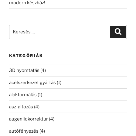
modern készház!
Keresés
Keresé
a
következő
kifejezésre:
KATEGÓRIÁK
3D nyomtatás
(4)
acélszerkezet gyártás
(1)
alakformálás
(1)
aszfaltozás
(4)
augenlidkorrektur
(4)
autófényezés
(4)