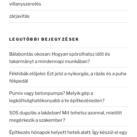
villanyszerelés
zárjavítás
LEGUTÓBBI BEJEGYZÉSEK
Bálabontás okosan: Hogyan spórolhatsz időt és
takarmányt a mindennapi munkában?
Fékhibák előjelei: Ezt jelzi a nyikorgás, a rázás és a puha
fékpedál
Pumix vagy betonpumpa? Melyik gép a
legköltséghatékonyabb a te építkezéseden?
SOS dugulás a lakásban! Mit tehetsz azonnal, mielőtt
megérkezik a szakember?
Építkezés hónapok helyett hetek alatt: Így készül el egy