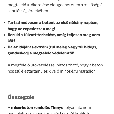
megfelelő utókezelése elengedhetetlen a minőség és
a tartósság érdekében.
Tartsd nedvesen a betont az első néhány napban,
hogy ne repedezzen meg!
Kerüld a túlzott terhelést, amíg teljesen meg nem
köt!
Ha az időjárás extrém (túl meleg vagy túl hideg),
gondoskodj a megfelelő védelemről!
A megfelelő utókezeléssel biztosítható, hogy a beton
hosszú élettartamú és kiváló minőségű maradjon.
Összegzés
A
mixerbeton rendelés Tinnye
folyamata nem
bonyolult, de alapos tervezést és előkészületet