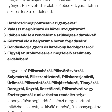
igényel. Ha követed az alábbi lépéseket, garantáltan
sikeres lesz a rendelésed:
Határozd meg pontosan az igényeket!
Válassz megbízható és közeli szolgáltatót!
Időben add le a rendelést a szükséges adatokkal!
Készítsd elő a helyszínt a beton fogadására!
Gondoskodj a gyors és hatékony bedolgozásról!
Figyelj az utókezelésre a megfelelő eredmény
érdekében!
Legyen szó
Piliscsabáról, Pilisvörösvárról,
Solymárról, Pilisszentivánról, Pilisborosjenőről,
Ürömről, Pilisszántóról, Pilisjászfaluról, Tinnyéről,
Dorogról, Únyról, Kesztölcről, Piliscsévről vagy
Esztergomról
, a
mixerbeton rendelés
helyes
lebonyolítása segít időt és pénzt megtakarítani,
miközben biztosítja a kiváló minőségű alapanyagot az