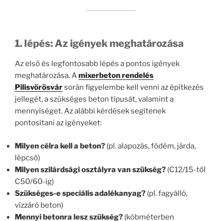
1. lépés: Az igények meghatározása
Az első és legfontosabb lépés a pontos igények
meghatározása. A
mixerbeton rendelés
Pilisvörösvár
során figyelembe kell venni az építkezés
jellegét, a szükséges beton típusát, valamint a
mennyiséget. Az alábbi kérdések segítenek
pontosítani az igényeket:
Milyen célra kell a beton?
(pl. alapozás, födém, járda,
lépcső)
Milyen szilárdsági osztályra van szükség?
(C12/15-től
C50/60-ig)
Szükséges-e speciális adalékanyag?
(pl. fagyálló,
vízzáró beton)
Mennyi betonra lesz szükség?
(köbméterben