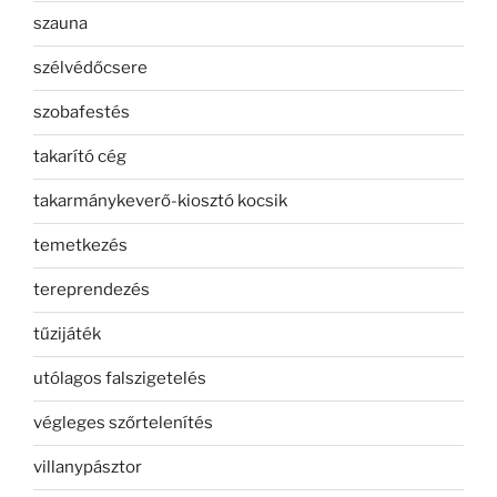
szauna
szélvédőcsere
szobafestés
takarító cég
takarmánykeverő-kiosztó kocsik
temetkezés
tereprendezés
tűzijáték
utólagos falszigetelés
végleges szőrtelenítés
villanypásztor