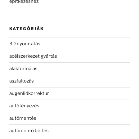
építkezéshez.
KATEGÓRIÁK
3D nyomtatás
acélszerkezet gyártás
alakformálás
aszfaltozás
augenlidkorrektur
autófényezés
autómentés
autómentő bérlés