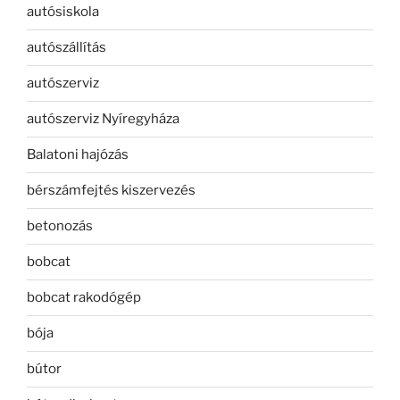
autósiskola
autószállítás
autószerviz
autószerviz Nyíregyháza
Balatoni hajózás
bérszámfejtés kiszervezés
betonozás
bobcat
bobcat rakodógép
bója
bútor