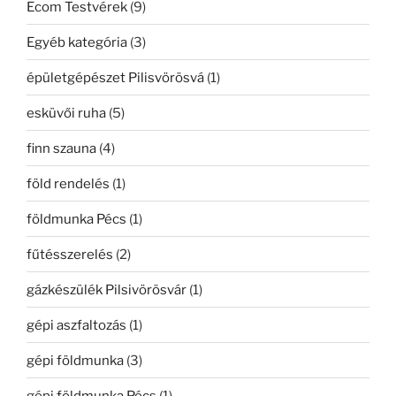
Ecom Testvérek
(9)
Egyéb kategória
(3)
épületgépészet Pilisvörösvá
(1)
esküvői ruha
(5)
finn szauna
(4)
föld rendelés
(1)
földmunka Pécs
(1)
fűtésszerelés
(2)
gázkészülék Pilsivörösvár
(1)
gépi aszfaltozás
(1)
gépi földmunka
(3)
gépi földmunka Pécs
(1)