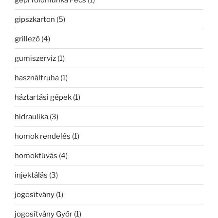
gipszkarton
(5)
grillező
(4)
gumiszerviz
(1)
használtruha
(1)
háztartási gépek
(1)
hidraulika
(3)
homok rendelés
(1)
homokfúvás
(4)
injektálás
(3)
jogosítvány
(1)
jogosítvány Győr
(1)