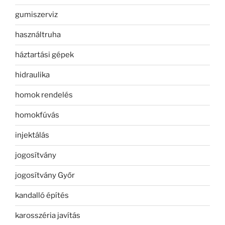
gumiszerviz
használtruha
háztartási gépek
hidraulika
homok rendelés
homokfúvás
injektálás
jogosítvány
jogosítvány Győr
kandalló építés
karosszéria javítás