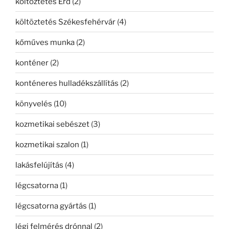
költöztetés Érd
(2)
költöztetés Székesfehérvár
(4)
kőműves munka
(2)
konténer
(2)
konténeres hulladékszállítás
(2)
könyvelés
(10)
kozmetikai sebészet
(3)
kozmetikai szalon
(1)
lakásfelújítás
(4)
légcsatorna
(1)
légcsatorna gyártás
(1)
légi felmérés drónnal
(2)