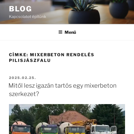
Tartalomhoz
BLOG
Kapcsolatot építünk
Menü
CÍMKE:
MIXERBETON RENDELÉS
PILISJÁSZFALU
BEKÜLDVE:
2025.02.25.
Mitől lesz igazán tartós egy mixerbeton
szerkezet?