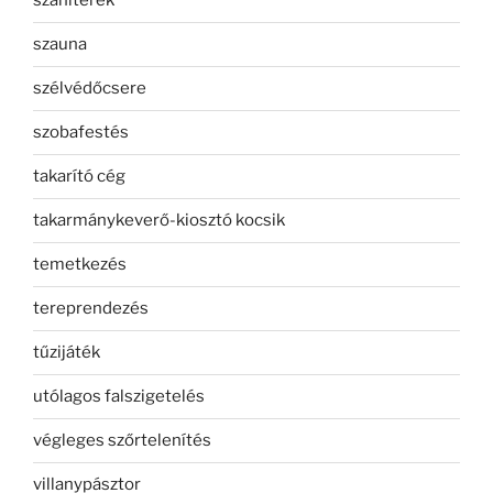
szaniterek
szauna
szélvédőcsere
szobafestés
takarító cég
takarmánykeverő-kiosztó kocsik
temetkezés
tereprendezés
tűzijáték
utólagos falszigetelés
végleges szőrtelenítés
villanypásztor