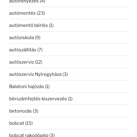
autófényezés
(4)
autómentés
(23)
autómentő bérlés
(1)
autósiskola
(9)
autószállítás
(7)
autószerviz
(12)
autószerviz Nyíregyháza
(3)
Balatoni hajózás
(1)
bérszámfejtés kiszervezés
(1)
betonozás
(3)
bobcat
(15)
bobcat rakodógép
(3)