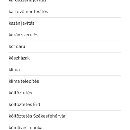
karosszéria javítás
kártevőmentesítés
kazán javítás
kazán szerelés
kcr daru
készházak
klíma
klíma telepítés
költöztetés
költöztetés Érd
költöztetés Székesfehérvár
kőműves munka