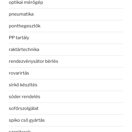
optikai mérőgép
pneumatika
ponthegesztők
PP tartály
raktártechnika
rendezvénysátor bérlés
rovarirtás
sírkő készítés
sóder rendelés
sofőrszolgálat
spiko cső gyártás