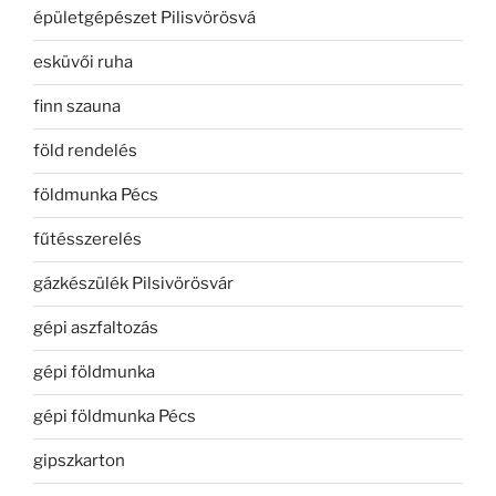
épületgépészet Pilisvörösvá
esküvői ruha
finn szauna
föld rendelés
földmunka Pécs
fűtésszerelés
gázkészülék Pilsivörösvár
gépi aszfaltozás
gépi földmunka
gépi földmunka Pécs
gipszkarton