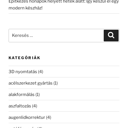
Építkezés hónapok helyett hetek alatt: Így készül el egy
modern készház!
Keresés
Keresé
a
következő
kifejezésre:
KATEGÓRIÁK
3D nyomtatás
(4)
acélszerkezet gyártás
(1)
alakformálás
(1)
aszfaltozás
(4)
augenlidkorrektur
(4)