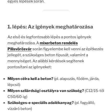
egyes lépések során.
1. lépés: Az igények meghatározása
Az első és legfontosabb lépés a pontos igények
meghatározása. A
mixerbeton rendelés
Pilisvörösvár
során figyelembe kell venni az építkezés
jellegét, a szükséges beton típusát, valamint a
mennyiséget. Az alábbi kérdések segítenek
pontosítani az igényeket:
Milyen célra kell a beton?
(pl. alapozás, födém, járda,
lépcső)
Milyen szilárdsági osztályra van szükség?
(C12/15-től
C50/60-ig)
Szükséges-e speciális adalékanyag?
(pl. fagyálló,
vízzáró beton)