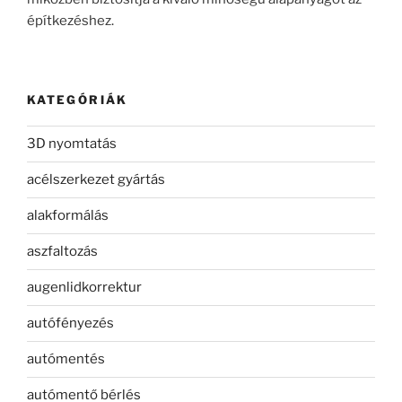
építkezéshez.
KATEGÓRIÁK
3D nyomtatás
acélszerkezet gyártás
alakformálás
aszfaltozás
augenlidkorrektur
autófényezés
autómentés
autómentő bérlés