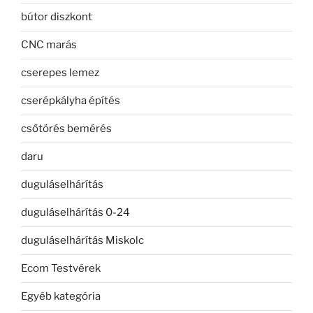
bútor diszkont
CNC marás
cserepes lemez
cserépkályha építés
csőtörés bemérés
daru
duguláselhárítás
duguláselhárítás 0-24
duguláselhárítás Miskolc
Ecom Testvérek
Egyéb kategória