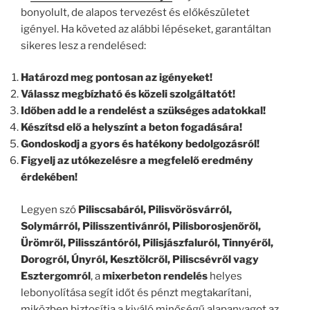
bonyolult, de alapos tervezést és előkészületet
igényel. Ha követed az alábbi lépéseket, garantáltan
sikeres lesz a rendelésed:
Határozd meg pontosan az igényeket!
Válassz megbízható és közeli szolgáltatót!
Időben add le a rendelést a szükséges adatokkal!
Készítsd elő a helyszínt a beton fogadására!
Gondoskodj a gyors és hatékony bedolgozásról!
Figyelj az utókezelésre a megfelelő eredmény
érdekében!
Legyen szó
Piliscsabáról, Pilisvörösvárról,
Solymárról, Pilisszentivánról, Pilisborosjenőről,
Ürömről, Pilisszántóról, Pilisjászfaluról, Tinnyéről,
Dorogról, Únyról, Kesztölcről, Piliscsévről vagy
Esztergomról
, a
mixerbeton rendelés
helyes
lebonyolítása segít időt és pénzt megtakarítani,
miközben biztosítja a kiváló minőségű alapanyagot az