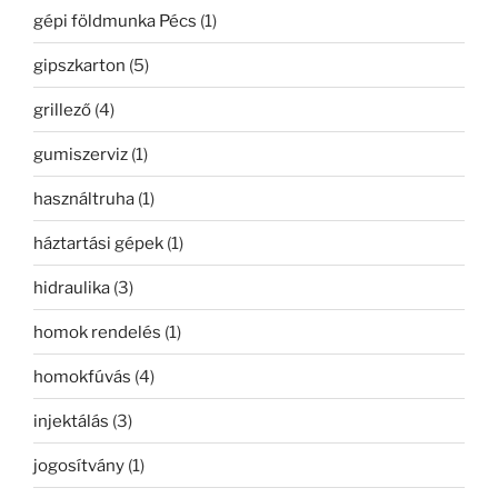
gépi földmunka Pécs
(1)
gipszkarton
(5)
grillező
(4)
gumiszerviz
(1)
használtruha
(1)
háztartási gépek
(1)
hidraulika
(3)
homok rendelés
(1)
homokfúvás
(4)
injektálás
(3)
jogosítvány
(1)