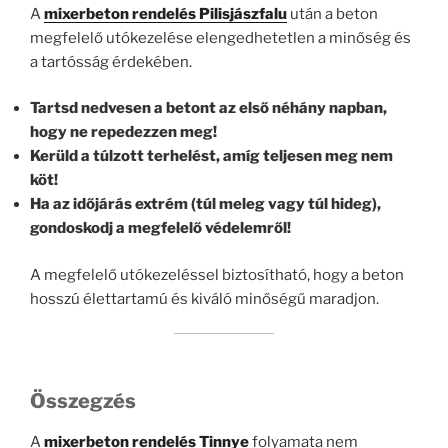
A
mixerbeton rendelés Pilisjászfalu
után a beton
megfelelő utókezelése elengedhetetlen a minőség és
a tartósság érdekében.
Tartsd nedvesen a betont az első néhány napban,
hogy ne repedezzen meg!
Kerüld a túlzott terhelést, amíg teljesen meg nem
köt!
Ha az időjárás extrém (túl meleg vagy túl hideg),
gondoskodj a megfelelő védelemről!
A megfelelő utókezeléssel biztosítható, hogy a beton
hosszú élettartamú és kiváló minőségű maradjon.
Összegzés
A
mixerbeton rendelés Tinnye
folyamata nem