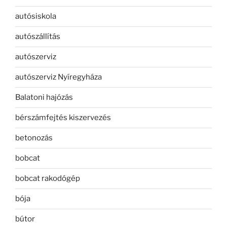
autósiskola
autószállítás
autószerviz
autószerviz Nyíregyháza
Balatoni hajózás
bérszámfejtés kiszervezés
betonozás
bobcat
bobcat rakodógép
bója
bútor