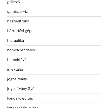
grillező
gumiszerviz
használtruha
háztartási gépek
hidraulika
homok rendelés
homokfúvás
injektálás
jogosítvány
jogosítvány Győr
kandalló építés