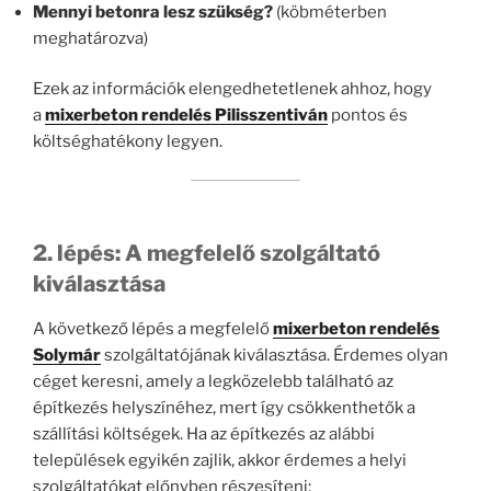
Mennyi betonra lesz szükség?
(köbméterben
meghatározva)
Ezek az információk elengedhetetlenek ahhoz, hogy
a
mixerbeton rendelés Pilisszentiván
pontos és
költséghatékony legyen.
2. lépés: A megfelelő szolgáltató
kiválasztása
A következő lépés a megfelelő
mixerbeton rendelés
Solymár
szolgáltatójának kiválasztása. Érdemes olyan
céget keresni, amely a legközelebb található az
építkezés helyszínéhez, mert így csökkenthetők a
szállítási költségek. Ha az építkezés az alábbi
települések egyikén zajlik, akkor érdemes a helyi
szolgáltatókat előnyben részesíteni: