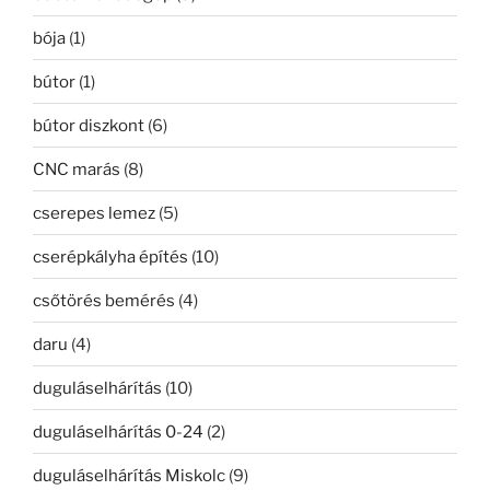
bója
(1)
bútor
(1)
bútor diszkont
(6)
CNC marás
(8)
cserepes lemez
(5)
cserépkályha építés
(10)
csőtörés bemérés
(4)
daru
(4)
duguláselhárítás
(10)
duguláselhárítás 0-24
(2)
duguláselhárítás Miskolc
(9)