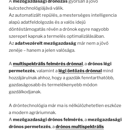
A
mezőgazdasági drónozás
gyorsan a jövő
kulcstechnológiájává válik.
Az automatizált repülés, a mesterséges intelligencia
alapú adatfeldolgozás és a valós idejű
döntéstámogatás révén a drónok egyre nagyobb
szerepet kapnak a termelés optimalizálásában.
Az
adatvezérelt mezőgazdaság
már nem a jövő
zenéje – hanem a jelen valósága.
A
multispektrális felmérés drónnal
, a
drónos légi
permetezés
, valamint a
légi öntözés drónnal
mind
hozzájárulnak ahhoz, hogy a gazdák fenntarthatóbb,
gazdaságosabb és termelékenyebb módon
gazdálkodjanak.
A dróntechnológia már ma is nélkülözhetetlen eszköze
a modern agráriumnak.
A
mezőgazdasági drónos felmérés
, a
mezőgazdasági
drónos permetezés
, a
drónos multispektrális