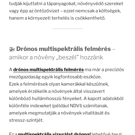
tudják kijuttatni a tápanyagokat, növényvédő szereket
vagy épp az öntözővizet – ezzel nemcsak a költségek,
hanem a környezeti terhelés is csökkenthető.
🚁
Drónos multispektrális felmérés
–
amikor a növény „beszél” hozzánk
A
drónos multispektrális felmérés
ma már a precíziós
mezőgazdaság egyik legfontosabb eszköze.
Ezek a felmérések olyan kamerákkal készülnek,
amelyek érzékelik a növények által visszavert
különböző hullámhosszú fényeket. A kapott adatokból
különféle indexeket (például NDVI) számítanak,
amelyek megmutatják a növények vitalitását és
stressz-szintjét.
Ez a
multispektrális vizsgálat drónnal
lehetővé teszi,