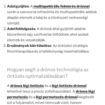
Adatgyűjtés
: A
multispektrális felmérés drónnal
során a szenzorok infravörös és multispektrális adatok
alapján elemzik a talaj és a növényzet nedvességi
szintjét.
Adatfeldolgozás
: A drónok által gyűjtött adatok
közvetlenül egy szoftverbe töltődnek, ahol azokat
elemzik és vizualizálják.
Eredmények kiértékelése
: Az öntözési stratégia
finomhangolása és a hatékonyság maximalizálása.
Hogyan segít a drónos technológia az
öntözés optimalizálásában?
A
drónos légi öntözés
és a
légi öntözés drónnal
lehetővé teszi a precíz vízfelhasználást. A
drónos légi
permetezés
és a
légi permetezés drónnal
kiegészíti
ezt a folyamatot, mivel nemcsak vizet, hanem