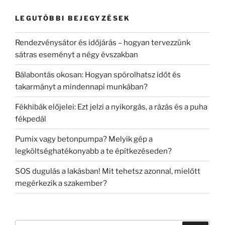
LEGUTÓBBI BEJEGYZÉSEK
Rendezvénysátor és időjárás – hogyan tervezzünk
sátras eseményt a négy évszakban
Bálabontás okosan: Hogyan spórolhatsz időt és
takarmányt a mindennapi munkában?
Fékhibák előjelei: Ezt jelzi a nyikorgás, a rázás és a puha
fékpedál
Pumix vagy betonpumpa? Melyik gép a
legköltséghatékonyabb a te építkezéseden?
SOS dugulás a lakásban! Mit tehetsz azonnal, mielőtt
megérkezik a szakember?