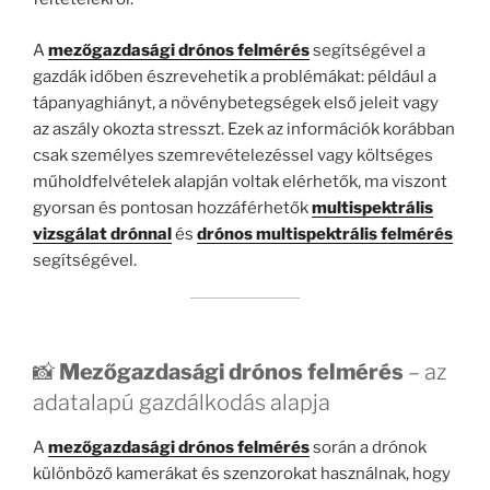
A
mezőgazdasági drónos felmérés
segítségével a
gazdák időben észrevehetik a problémákat: például a
tápanyaghiányt, a növénybetegségek első jeleit vagy
az aszály okozta stresszt. Ezek az információk korábban
csak személyes szemrevételezéssel vagy költséges
műholdfelvételek alapján voltak elérhetők, ma viszont
gyorsan és pontosan hozzáférhetők
multispektrális
vizsgálat drónnal
és
drónos multispektrális felmérés
segítségével.
📸
Mezőgazdasági drónos felmérés
– az
adatalapú gazdálkodás alapja
A
mezőgazdasági drónos felmérés
során a drónok
különböző kamerákat és szenzorokat használnak, hogy