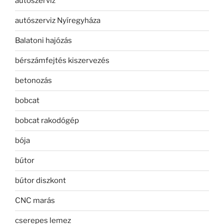
autószerviz
autószerviz Nyíregyháza
Balatoni hajózás
bérszámfejtés kiszervezés
betonozás
bobcat
bobcat rakodógép
bója
bútor
bútor diszkont
CNC marás
cserepes lemez