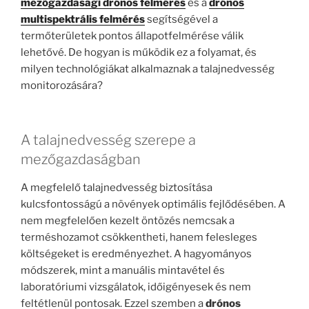
mezőgazdasági drónos felmérés
és a
drónos
multispektrális felmérés
segítségével a
termőterületek pontos állapotfelmérése válik
lehetővé. De hogyan is működik ez a folyamat, és
milyen technológiákat alkalmaznak a talajnedvesség
monitorozására?
A talajnedvesség szerepe a
mezőgazdaságban
A megfelelő talajnedvesség biztosítása
kulcsfontosságú a növények optimális fejlődésében. A
nem megfelelően kezelt öntözés nemcsak a
terméshozamot csökkentheti, hanem felesleges
költségeket is eredményezhet. A hagyományos
módszerek, mint a manuális mintavétel és
laboratóriumi vizsgálatok, időigényesek és nem
feltétlenül pontosak. Ezzel szemben a
drónos