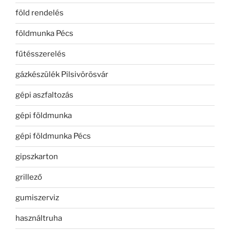
föld rendelés
földmunka Pécs
fűtésszerelés
gázkészülék Pilsivörösvár
gépi aszfaltozás
gépi földmunka
gépi földmunka Pécs
gipszkarton
grillező
gumiszerviz
használtruha