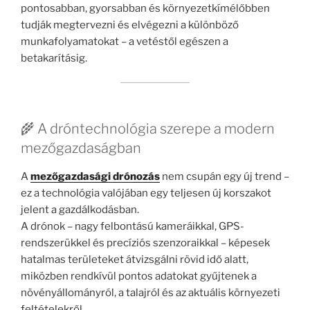
pontosabban, gyorsabban és környezetkímélőbben
tudják megtervezni és elvégezni a különböző
munkafolyamatokat – a vetéstől egészen a
betakarításig.
🌾 A dróntechnológia szerepe a modern
mezőgazdaságban
A
mezőgazdasági drónozás
nem csupán egy új trend –
ez a technológia valójában egy teljesen új korszakot
jelent a gazdálkodásban.
A drónok – nagy felbontású kameráikkal, GPS-
rendszerükkel és precíziós szenzoraikkal – képesek
hatalmas területeket átvizsgálni rövid idő alatt,
miközben rendkívül pontos adatokat gyűjtenek a
növényállományról, a talajról és az aktuális környezeti
feltételekről.