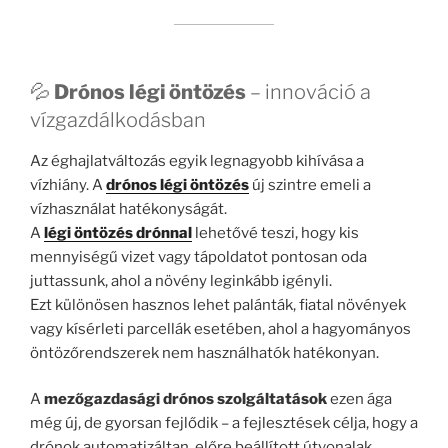
💦
Drónos légi öntözés
– innováció a
vízgazdálkodásban
Az éghajlatváltozás egyik legnagyobb kihívása a
vízhiány. A
drónos légi öntözés
új szintre emeli a
vízhasználat hatékonyságát.
A
légi öntözés drónnal
lehetővé teszi, hogy kis
mennyiségű vizet vagy tápoldatot pontosan oda
juttassunk, ahol a növény leginkább igényli.
Ezt különösen hasznos lehet palánták, fiatal növények
vagy kísérleti parcellák esetében, ahol a hagyományos
öntözőrendszerek nem használhatók hatékonyan.
A
mezőgazdasági drónos szolgáltatások
ezen ága
még új, de gyorsan fejlődik – a fejlesztések célja, hogy a
drónok automatizáltan, előre beállított útvonalak