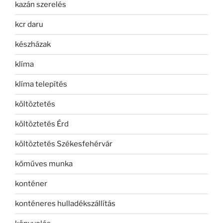
kazán szerelés
kcr daru
készházak
klíma
klíma telepítés
költöztetés
költöztetés Érd
költöztetés Székesfehérvár
kőműves munka
konténer
konténeres hulladékszállítás