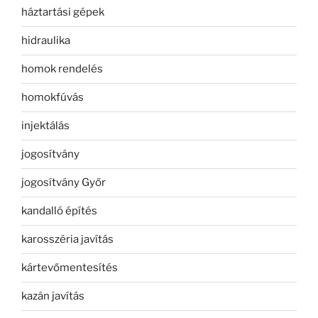
háztartási gépek
hidraulika
homok rendelés
homokfúvás
injektálás
jogosítvány
jogosítvány Győr
kandalló építés
karosszéria javítás
kártevőmentesítés
kazán javítás