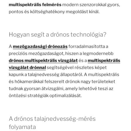
multispektrális felmérés
modern szenzorokkal gyors,
pontos és költséghatékony megoldást kínál.
Hogyan segít a drónos technológia?
A
mezőgazdasági drónozás
forradalmasította a
precíziós mezőgazdaságot, hiszen a legmodernebb
drónos multispektrális vizsgálat
és a
multispektrális
vizsgálat drónnal
segítségével részletes képet
kapunk a talajnedvesség állapotáról. A multispektrális
és hőkamerákkal felszerelt drónok nagy területeket
tudnak gyorsan átvizsgálni, amely lehetővé teszi az
öntözési stratégiák optimalizálását.
A drónos talajnedvesség-mérés
folyamata