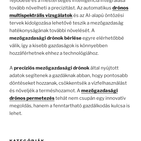
fejlődése és a mesterséges intelligencia integrálása
tovább növelheti a precizitást. Az automatikus
drónos
multispektrális vizsgálatok
és az AI-alapú öntözési
tervek kidolgozása lehetővé teszik a mezőgazdaság
hatékonyságának további növelését. A
mezőgazdasági drónok bérlése
egyre elérhetőbbé
válik, így a kisebb gazdaságok is könnyebben
hozzáférhetnek ehhez a technológiához.
A
precíziós mezőgazdasági drónok
által nyújtott
adatok segítenek a gazdáknak abban, hogy pontosabb
döntéseket hozzanak, csökkentsék a vízfelhasználást
és növeljék a terméshozamot. A
mezőgazdasági
drónos permetezés
tehát nem csupán egy innovatív
megoldás, hanem a fenntartható gazdálkodás kulcsa is
lehet.