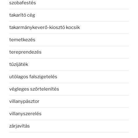
szobafestés
takarító cég
takarmánykeverő-kiosztó kocsik
temetkezés
tereprendezés
tűzijáték
utólagos falszigetelés
végleges szőrtelenítés
villanypásztor
villanyszerelés
zárjavítás