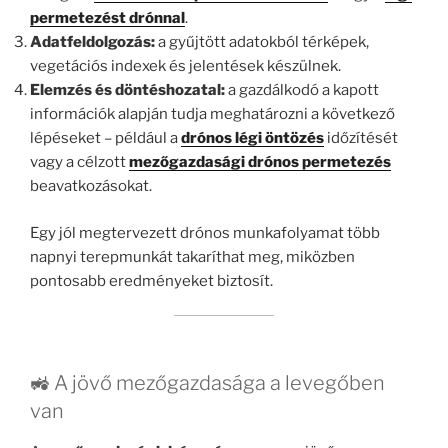
permetezést drónnal
.
Adatfeldolgozás:
a gyűjtött adatokból térképek,
vegetációs indexek és jelentések készülnek.
Elemzés és döntéshozatal:
a gazdálkodó a kapott
információk alapján tudja meghatározni a következő
lépéseket – például a
drónos légi öntözés
időzítését
vagy a célzott
mezőgazdasági drónos permetezés
beavatkozásokat.
Egy jól megtervezett drónos munkafolyamat több
napnyi terepmunkát takaríthat meg, miközben
pontosabb eredményeket biztosít.
🚜 A jövő mezőgazdasága a levegőben
van