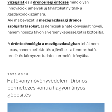
vizsgálat
és a
drónos légi öntözés
mind olyan
innovációk, amelyek új távlatokat nyitnak a
gazdálkodók számára.
Aki ma bevezeti a
mezőgazdasági drónos
szolgáltatásokat
, az nemcsak a hatékonyságát növeli,
hanem hosszú távon a versenyképességét is biztosítja.
A
dróntechnológia a mezőgazdaságban
tehát nem
luxus, hanem befektetés a jövőbe – a fenntartható,
precíz és környezettudatos termelés irányába.
BEKÜLDVE:
2025.03.18.
Hatékony növényvédelem: Drónos
permetezés kontra hagyományos
gépesítés