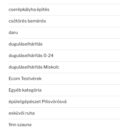
cserépkályha építés
csőtörés bemérés
daru
duguláselhárítás
duguláselhárítás 0-24
duguláselhárítás Miskolc
Ecom Testvérek
Egyéb kategória
épületgépészet Pilisvörösvá
esküvői ruha
finn szauna