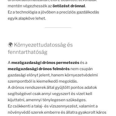
mentén végezhessék az
öntözést drónnal
.
Ez a technológia a jövőben a precíziós gazdálkodás
egyik alapköve lehet.
🌍 Környezettudatosság és
fenntarthatóság
A
mezőgazdasági drónos permetezés
és a
mezőgazdasági drónos felmérés
nem csupán
gazdasági előnyt jelent, hanem környezetvédelmi
szempontból is kiemelkedő megoldás.
A drónos rendszerek által gyűjtött pontos adatok
segítségével csak annyi vegyszert és vizet kell
kijuttatni, amennyi ténylegesen szükséges.
Ez csökkenti a talaj- és vízszennyezést, valamint a
növényvédő szerek emberre és állatra gyakorolt káros