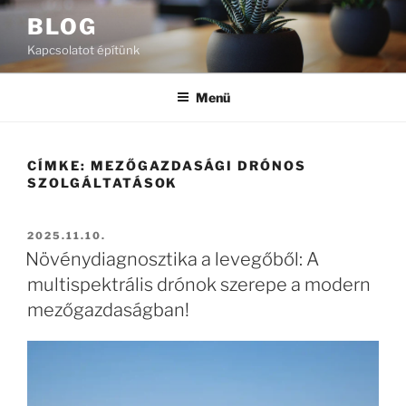
Tartalomhoz
BLOG
Kapcsolatot építünk
Menü
CÍMKE:
MEZŐGAZDASÁGI DRÓNOS
SZOLGÁLTATÁSOK
BEKÜLDVE:
2025.11.10.
Növénydiagnosztika a levegőből: A
multispektrális drónok szerepe a modern
mezőgazdaságban!