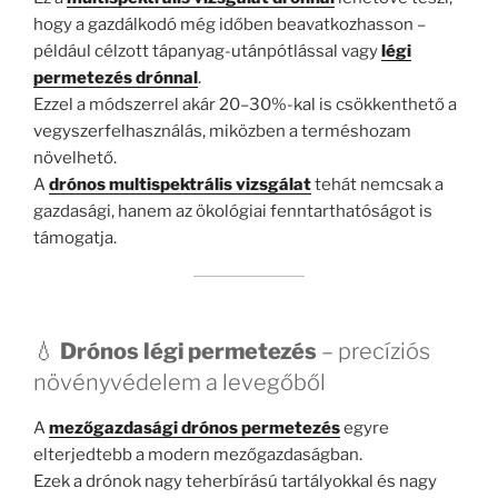
hogy a gazdálkodó még időben beavatkozhasson –
például célzott tápanyag-utánpótlással vagy
légi
permetezés drónnal
.
Ezzel a módszerrel akár 20–30%-kal is csökkenthető a
vegyszerfelhasználás, miközben a terméshozam
növelhető.
A
drónos multispektrális vizsgálat
tehát nemcsak a
gazdasági, hanem az ökológiai fenntarthatóságot is
támogatja.
💧
Drónos légi permetezés
– precíziós
növényvédelem a levegőből
A
mezőgazdasági drónos permetezés
egyre
elterjedtebb a modern mezőgazdaságban.
Ezek a drónok nagy teherbírású tartályokkal és nagy