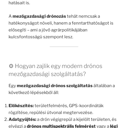
hatásait is.
A
mezőgazdasági drónozás
tehát nemcsak a
hatékonyságot növeli, hanem a fenntarthatóságot is
elősegíti – ami a jövő agrárpolitikájában
kulcsfontosságú szempont lesz.
⚙️ Hogyan zajlik egy modern drónos
mezőgazdasági szolgáltatás?
Egy
mezőgazdasági drónos szolgáltatás
általában a
következő lépésekből áll:
Előkészítés:
területfelmérés, GPS-koordináták
rögzítése, repülési útvonal megtervezése.
Adatgyűjtés:
a drón végigrepül a kijelölt területen, és
elvégzi a
drónos multispektrális felmérés
t
vagy a
légi