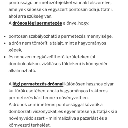
pontosságú permetezőfejekkel vannak felszerelve,
amelyek képesek a vegyszert pontosan oda juttatni,
ahol arra szükség van.
A
drónos légi permetezés
előnye, hogy:
pontosan szabályozható a permetezés mennyisége,
a drón nem tömöríti a talajt, mint a hagyományos
gépek,
és nehezen megközelíthető területeken (pl.
domboldalakon, vízállásos földeken) is könnyedén
alkalmazható.
A
légi permetezés drónnal
különösen hasznos olyan
kultúrák esetében, ahol a hagyományos traktoros
permetezés kárt tenne a növényzetben.
A drónok centiméteres pontossággal követik a
domborzati viszonyokat, és egyenletesen juttatják ki a
növényvédő szert – minimalizálva a pazarlást és a
környezeti terhelést.