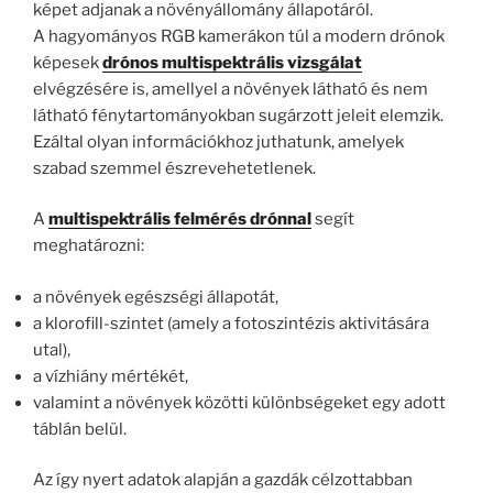
képet adjanak a növényállomány állapotáról.
A hagyományos RGB kamerákon túl a modern drónok
képesek
drónos multispektrális vizsgálat
elvégzésére is, amellyel a növények látható és nem
látható fénytartományokban sugárzott jeleit elemzik.
Ezáltal olyan információkhoz juthatunk, amelyek
szabad szemmel észrevehetetlenek.
A
multispektrális felmérés drónnal
segít
meghatározni:
a növények egészségi állapotát,
a klorofill-szintet (amely a fotoszintézis aktivitására
utal),
a vízhiány mértékét,
valamint a növények közötti különbségeket egy adott
táblán belül.
Az így nyert adatok alapján a gazdák célzottabban