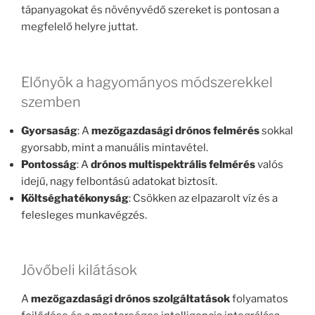
tápanyagokat és növényvédő szereket is pontosan a
megfelelő helyre juttat.
Előnyök a hagyományos módszerekkel
szemben
Gyorsaság
: A
mezőgazdasági drónos felmérés
sokkal
gyorsabb, mint a manuális mintavétel.
Pontosság
: A
drónos multispektrális felmérés
valós
idejű, nagy felbontású adatokat biztosít.
Költséghatékonyság
: Csökken az elpazarolt víz és a
felesleges munkavégzés.
Jövőbeli kilátások
A
mezőgazdasági drónos szolgáltatások
folyamatos