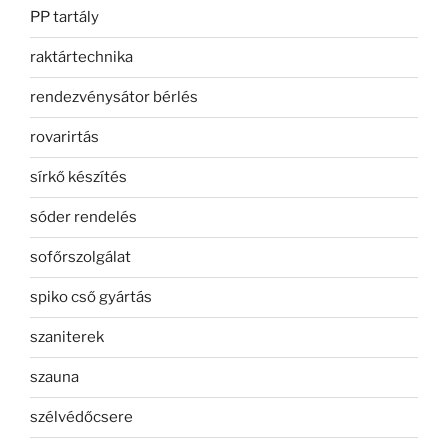
PP tartály
raktártechnika
rendezvénysátor bérlés
rovarirtás
sírkő készítés
sóder rendelés
sofőrszolgálat
spiko cső gyártás
szaniterek
szauna
szélvédőcsere