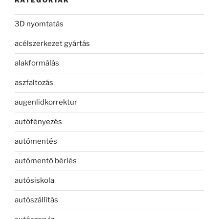
KATEGÓRIÁK
3D nyomtatás
acélszerkezet gyártás
alakformálás
aszfaltozás
augenlidkorrektur
autófényezés
autómentés
autómentő bérlés
autósiskola
autószállítás