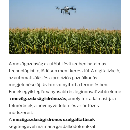
A mezőgazdaság az utóbbi évtizedben hatalmas
technológiai fejlődésen ment keresztül. A digitalizáció,
az automatizálás és a precíziós gazdálkodás
megjelenése új távlatokat nyitott a termelésben.
Ennek egyik leglátványosabb és leginnovatívabb eleme
a
mezőgazdasági drónozás
, amely forradalmasítja a
felmérések, a növényvédelem és az öntözés
módszereit.
A
mezőgazdasági drónos szolgáltatások
segítségével ma már a gazdálkodók sokkal