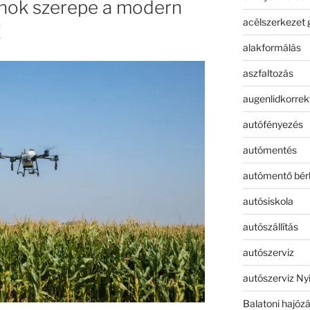
ónok szerepe a modern
acélszerkezet 
!
alakformálás
aszfaltozás
augenlidkorrek
autófényezés
autómentés
autómentő bér
autósiskola
autószállítás
autószerviz
autószerviz Ny
Balatoni hajóz