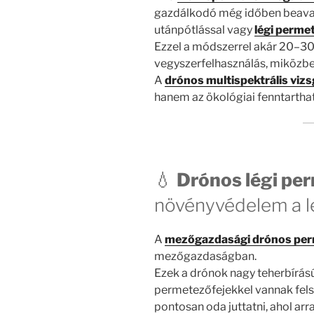
gazdálkodó még időben beavat
utánpótlással vagy
légi perme
Ezzel a módszerrel akár 20–30
vegyszerfelhasználás, miközb
A
drónos multispektrális vizs
hanem az ökológiai fenntartha
💧
Drónos légi pe
növényvédelem a l
A
mezőgazdasági drónos pe
mezőgazdaságban.
Ezek a drónok nagy teherbírás
permetezőfejekkel vannak fels
pontosan oda juttatni, ahol arr