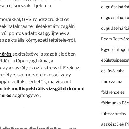
sen új korszakot jelent a
duguláselhárít
duguláselhárít
meráikkal, GPS-rendszerükkel és
sek hatalmas területeket átvizsgálni
duguláselhárít
kívül pontos adatokat gyűjtenek a
Ecom Testvér
 az aktuális környezeti feltételekről.
Egyéb kategóri
mérés
segítségével a gazdák időben
épületgépészet
ldául a tápanyaghiányt, a
agy az aszály okozta stresszt. Ezek az
esküvői ruha
emélyes szemrevételezéssel vagy
finn szauna
pján voltak elérhetők, ma viszont
hetők
multispektrális vizsgálat drónnal
föld rendelés
mérés
segítségével.
földmunka Péc
fűtésszerelés
gázkészülék Pi