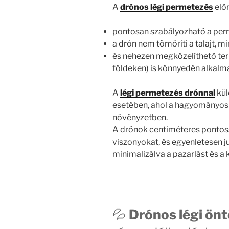
A
drónos légi permetezés
előn
pontosan szabályozható a per
a drón nem tömöríti a talajt, 
és nehezen megközelíthető ter
földeken) is könnyedén alkalm
A
légi permetezés drónnal
kül
esetében, ahol a hagyományos 
növényzetben.
A drónok centiméteres pontos
viszonyokat, és egyenletesen ju
minimalizálva a pazarlást és a 
💦
Drónos légi ön