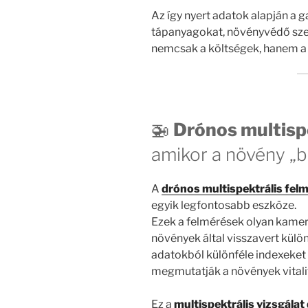
Az így nyert adatok alapján a g
tápanyagokat, növényvédő szer
nemcsak a költségek, hanem a k
🚁
Drónos multisp
amikor a növény „b
A
drónos multispektrális fel
egyik legfontosabb eszköze.
Ezek a felmérések olyan kamer
növények által visszavert kül
adatokból különféle indexeket
megmutatják a növények vitalitá
Ez a
multispektrális vizsgálat