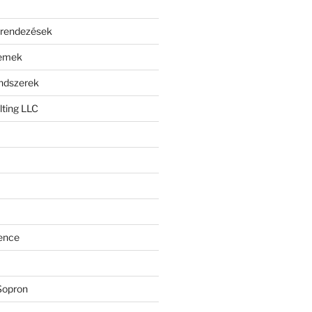
erendezések
lemek
endszerek
ting LLC
ence
Sopron