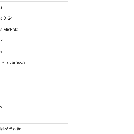
ás
ás 0-24
ás Miskolc
ek
a
 Pilisvörösvá
s
lsivörösvár