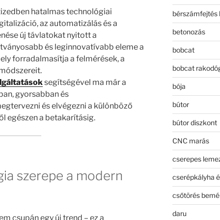
izedben hatalmas technológiai
bérszámfejtés 
gitalizáció, az automatizálás és a
betonozás
ése új távlatokat nyitott a
átványosabb és leginnovatívabb eleme a
bobcat
mely forradalmasítja a felmérések, a
bobcat rakodó
módszereit.
lgáltatások
segítségével ma már a
bója
ban, gyorsabban és
bútor
egtervezni és elvégezni a különböző
l egészen a betakarításig.
bútor diszkont
CNC marás
cserepes leme
gia szerepe a modern
cserépkályha é
csőtörés bemé
daru
em csupán egy új trend – ez a