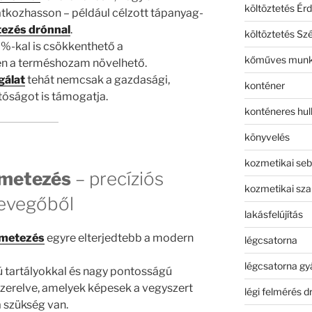
költöztetés Érd
kozhasson – például célzott tápanyag-
tezés drónnal
.
költöztetés Sz
%-kal is csökkenthető a
kőműves mun
en a terméshozam növelhető.
gálat
tehát nemcsak a gazdasági,
konténer
tóságot is támogatja.
konténeres hull
könyvelés
kozmetikai seb
rmetezés
– precíziós
kozmetikai sza
evegőből
lakásfelújítás
rmetezés
egyre elterjedtebb a modern
légcsatorna
légcsatorna gy
ú tartályokkal és nagy pontosságú
zerelve, amelyek képesek a vegyszert
légi felmérés d
a szükség van.