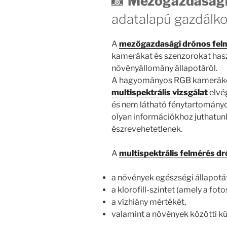
📸
Mezőgazdasági
adatalapú gazdálko
A
mezőgazdasági drónos fel
kamerákat és szenzorokat hasz
növényállomány állapotáról.
A hagyományos RGB kameráko
multispektrális vizsgálat
elvég
és nem látható fénytartományok
olyan információkhoz juthatu
észrevehetetlenek.
A
multispektrális felmérés dr
a növények egészségi állapotát
a klorofill-szintet (amely a foto
a vízhiány mértékét,
valamint a növények közötti kü