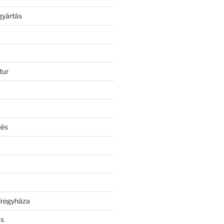
gyártás
tur
lés
íregyháza
ás