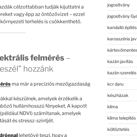
jogosítvány
azdák célzottabban tudják kijuttatni a
eket vagy épp az öntözővizet – ezzel
jogosítvány Gy
örnyezeti terhelés is csökkenthető.
kandalló építés
karosszéria jav
kártevőmentes
ektrális felmérés
–
kazán javítás
eszél” hozzánk
kazán szerelés
mérés
ma már a precíziós mezőgazdaság
kcr daru
készházak
ákkal készülnek, amelyek érzékelik a
önböző hullámhosszú fényeket. A kapott
klíma
 (például NDVI) számítanak, amelyek
klíma telepítés
sát és stressz-szintjét.
költöztetés
 drónnal
lehetővé teszi, hogy a