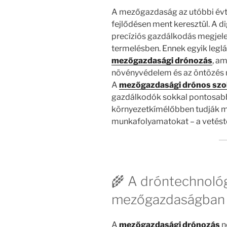
A mezőgazdaság az utóbbi évt
fejlődésen ment keresztül. A di
precíziós gazdálkodás megjelen
termelésben. Ennek egyik legl
mezőgazdasági drónozás
, a
növényvédelem és az öntözés 
A
mezőgazdasági drónos szo
gazdálkodók sokkal pontosab
környezetkímélőbben tudják m
munkafolyamatokat – a vetéstő
🌾 A dróntechnoló
mezőgazdaságban
A
mezőgazdasági drónozás
n