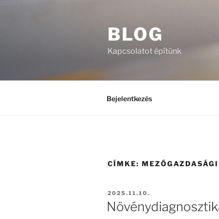
Tartalomhoz
BLOG
Kapcsolatot építünk
Bejelentkezés
CÍMKE:
MEZŐGAZDASÁGI
BEKÜLDVE:
2025.11.10.
Növénydiagnosztika