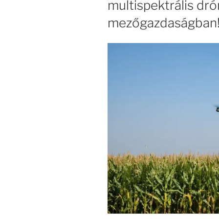
multispektrális dr
mezőgazdaságban