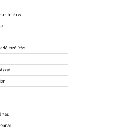
ékesfehérvár
ka
adékszállítás
észet
lon
ártás
rónnal