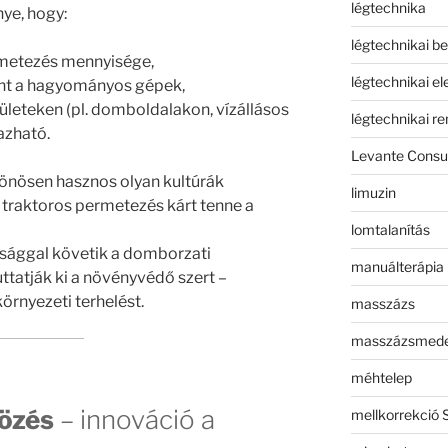
légtechnika
ye, hogy:
légtechnikai b
metezés mennyisége,
légtechnikai e
mint a hagyományos gépek,
ületeken (pl. domboldalakon, vízállásos
légtechnikai r
azható.
Levante Consul
önösen hasznos olyan kultúrák
limuzin
traktoros permetezés kárt tenne a
lomtalanítás
sággal követik a domborzati
manuálterápia
ttatják ki a növényvédő szert –
környezeti terhelést.
masszázs
masszázsmed
méhtelep
tözés
– innováció a
mellkorrekció 