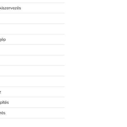
kiszervezés
gép
z
pítés
rés