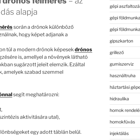
 drónos felmérés
– az
gépi aszfaltozá
dás alapja
gépi földmunk
mérés
során a drónok különböző
gépi földmunk
nálnak, hogy képet adjanak a
gipszkarton
n túl a modern drónok képesek
drónos
grillező
zésére is, amellyel a növények látható
gumiszerviz
ban sugárzott jeleit elemzik. Ezáltal
nk, amelyek szabad szemmel
használtruha
háztartási gép
ónnal
segít meghatározni:
hidraulika
,
homok rendelé
szintézis aktivitására utal),
homokfúvás
lönbségeket egy adott táblán belül.
injektálás