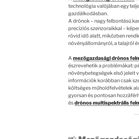
technológia valójában egy telje
gazdálkodásban.
A drónok – nagy felbontású ka
precíziós szenzoraikkal – képe
rövid idő alatt, miközben rend
növényállományról, a talajról és
A
mezőgazdasági drónos fel
észrevehetik a problémákat: pé
növénybetegségek első jeleit v
információk korábban csak sz
költséges műholdfelvételek ala
gyorsan és pontosan hozzáfér
és
drónos multispektrális fel