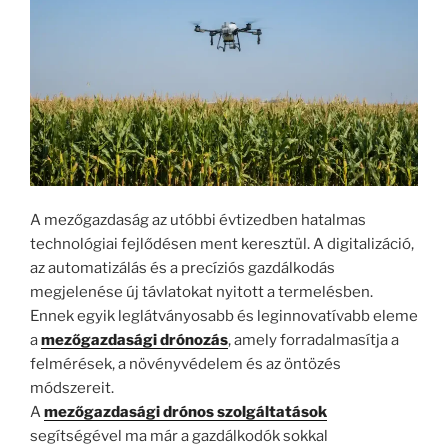
A mezőgazdaság az utóbbi évtizedben hatalmas
technológiai fejlődésen ment keresztül. A digitalizáció,
az automatizálás és a precíziós gazdálkodás
megjelenése új távlatokat nyitott a termelésben.
Ennek egyik leglátványosabb és leginnovatívabb eleme
a
mezőgazdasági drónozás
, amely forradalmasítja a
felmérések, a növényvédelem és az öntözés
módszereit.
A
mezőgazdasági drónos szolgáltatások
segítségével ma már a gazdálkodók sokkal