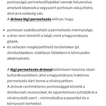
pontosságú permetezőfejekkel vannak felszerelve,
amelyek képesek a vegyszert pontosan oda juttatni,
ahol arra szükség van.
A
drónos légi permetezés
előnye, hogy:
pontosan szabályozható a permetezés mennyisége,
a drón nem tömöríti a talajt, mint a hagyományos
gépek,
és nehezen megközelíthető területeken (pl.
domboldalakon, vízállásos földeken) is könnyedén
alkalmazható.
A
légi permetezés drónnal
különösen hasznos olyan
kultúrák esetében, ahol a hagyományos traktoros
permetezés kárt tenne a növényzetben.
A drónok centiméteres pontossággal követik a
domborzati viszonyokat, és egyenletesen juttatják ki a
növényvédő szert – minimalizálva a pazarlást és a
környezeti terhelést.