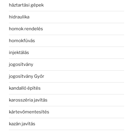
háztartási gépek
hidraulika
homok rendelés
homokfúvás
injektálás
jogosítvány
jogosítvány Győr
kandalló építés
karosszéria javítás
kártevőmentesítés
kazán javítás