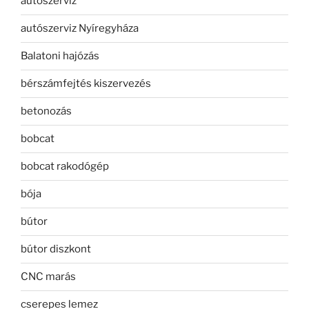
autószerviz
autószerviz Nyíregyháza
Balatoni hajózás
bérszámfejtés kiszervezés
betonozás
bobcat
bobcat rakodógép
bója
bútor
bútor diszkont
CNC marás
cserepes lemez