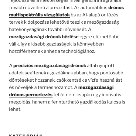
fejlődése és a mesterséges intelligencia integrálása
tovább növelheti a precizitást. Az automatikus
drónos
multispektrális vizsgálatok
és az AI-alapú öntözési
tervek kidolgozása lehetővé teszik a mezőgazdaság
hatékonyságának további növelését. A
mezőgazdasági drónok bérlése
egyre elérhetőbbé
válik, így a kisebb gazdaságok is könnyebben
hozzáférhetnek ehhez a technológiához.
A
precíziós mezőgazdasági drónok
által nyújtott
adatok segítenek a gazdáknak abban, hogy pontosabb
döntéseket hozzanak, csökkentsék a vízfelhasználást
és növeljék a terméshozamot. A
mezőgazdasági
drónos permetezés
tehát nem csupán egy innovatív
megoldás, hanem a fenntartható gazdálkodás kulcsa is
lehet.