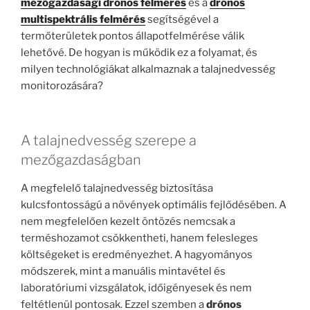
mezőgazdasági drónos felmérés
és a
drónos
multispektrális felmérés
segítségével a
termőterületek pontos állapotfelmérése válik
lehetővé. De hogyan is működik ez a folyamat, és
milyen technológiákat alkalmaznak a talajnedvesség
monitorozására?
A talajnedvesség szerepe a
mezőgazdaságban
A megfelelő talajnedvesség biztosítása
kulcsfontosságú a növények optimális fejlődésében. A
nem megfelelően kezelt öntözés nemcsak a
terméshozamot csökkentheti, hanem felesleges
költségeket is eredményezhet. A hagyományos
módszerek, mint a manuális mintavétel és
laboratóriumi vizsgálatok, időigényesek és nem
feltétlenül pontosak. Ezzel szemben a
drónos