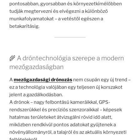
pontosabban, gyorsabban és környezetkímélőbben
tudják megtervezni és elvégezni a különböző
munkafolyamatokat – a vetéstől egészen a
betakarításig.
🌾 A dróntechnológia szerepe a modern
mezőgazdaságban
A
mezőgazdasági drónozás
nem csupán egy új trend –
ez a technológia valójában egy teljesen új korszakot
jelent a gazdálkodásban.
A drónok – nagy felbontású kameráikkal, GPS-
rendszerükkel és precíziós szenzoraikkal – képesek
hatalmas területeket átvizsgálni rövid idő alatt,
miközben rendkívül pontos adatokat gyűjtenek a
növényállományról, a talajról és az aktuális környezeti
feltételekről.