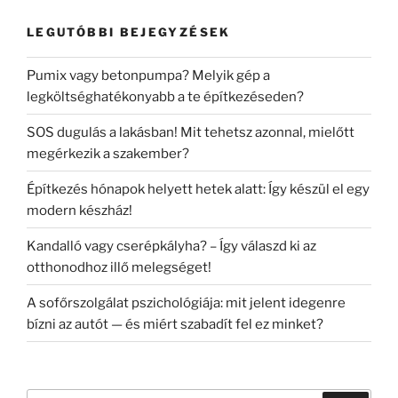
LEGUTÓBBI BEJEGYZÉSEK
Pumix vagy betonpumpa? Melyik gép a
legköltséghatékonyabb a te építkezéseden?
SOS dugulás a lakásban! Mit tehetsz azonnal, mielőtt
megérkezik a szakember?
Építkezés hónapok helyett hetek alatt: Így készül el egy
modern készház!
Kandalló vagy cserépkályha? – Így válaszd ki az
otthonodhoz illő melegséget!
A sofőrszolgálat pszichológiája: mit jelent idegenre
bízni az autót — és miért szabadít fel ez minket?