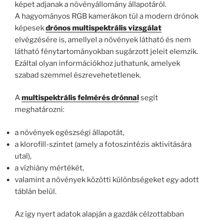
képet adjanak a növényállomány állapotáról.
A hagyományos RGB kamerákon túl a modern drónok
képesek
drónos multispektrális vizsgálat
elvégzésére is, amellyel a növények látható és nem
látható fénytartományokban sugárzott jeleit elemzik.
Ezáltal olyan információkhoz juthatunk, amelyek
szabad szemmel észrevehetetlenek.
A
multispektrális felmérés drónnal
segít
meghatározni:
a növények egészségi állapotát,
a klorofill-szintet (amely a fotoszintézis aktivitására
utal),
a vízhiány mértékét,
valamint a növények közötti különbségeket egy adott
táblán belül.
Az így nyert adatok alapján a gazdák célzottabban