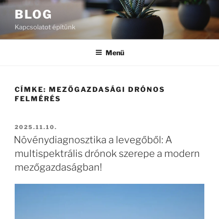
Tartalomhoz
BLOG
Kapcsolatot építünk
Menü
CÍMKE:
MEZŐGAZDASÁGI DRÓNOS
FELMÉRÉS
BEKÜLDVE:
2025.11.10.
Növénydiagnosztika a levegőből: A
multispektrális drónok szerepe a modern
mezőgazdaságban!