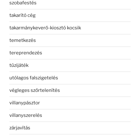
szobafestés
takarító cég
takarmánykeverő-kiosztó kocsik
temetkezés
tereprendezés
tűzijáték
utólagos falszigetelés
végleges szőrtelenítés
villanypásztor
villanyszerelés
zárjavítás