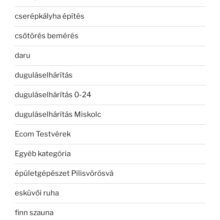
cserépkályha építés
csőtörés bemérés
daru
duguláselhárítás
duguláselhárítás 0-24
duguláselhárítás Miskolc
Ecom Testvérek
Egyéb kategória
épületgépészet Pilisvörösvá
esküvői ruha
finn szauna