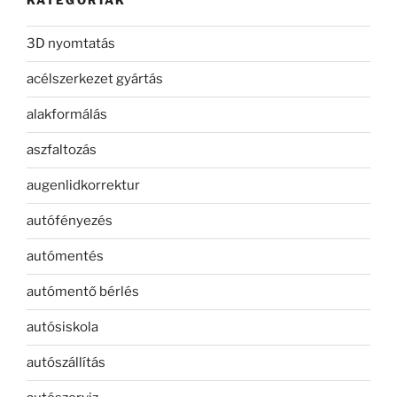
KATEGÓRIÁK
3D nyomtatás
acélszerkezet gyártás
alakformálás
aszfaltozás
augenlidkorrektur
autófényezés
autómentés
autómentő bérlés
autósiskola
autószállítás