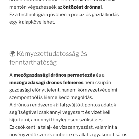
mentén végezhessék az
öntözést drónnal
.
Ez a technológia a jövőben a precíziós gazdálkodás
egyik alapköve lehet.
🌍 Környezettudatosság és
fenntarthatóság
A
mezőgazdasági drónos permetezés
és a
mezőgazdasági drónos felmérés
nem csupán
gazdasági előnyt jelent, hanem környezetvédelmi
szempontból is kiemelkedő megoldás.
A drónos rendszerek által gyűjtött pontos adatok
segítségével csak annyi vegyszert és vizet kell
kijuttatni, amennyi ténylegesen szükséges.
Ez csökkenti a talaj- és vízszennyezést, valamint a
növényvédő szerek emberre és állatra gyakorolt káros