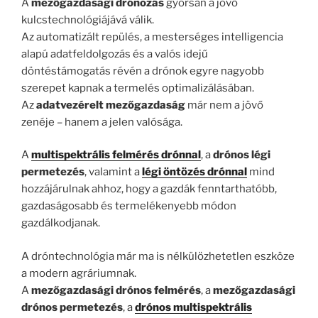
A
mezőgazdasági drónozás
gyorsan a jövő
kulcstechnológiájává válik.
Az automatizált repülés, a mesterséges intelligencia
alapú adatfeldolgozás és a valós idejű
döntéstámogatás révén a drónok egyre nagyobb
szerepet kapnak a termelés optimalizálásában.
Az
adatvezérelt mezőgazdaság
már nem a jövő
zenéje – hanem a jelen valósága.
A
multispektrális felmérés drónnal
, a
drónos légi
permetezés
, valamint a
légi öntözés drónnal
mind
hozzájárulnak ahhoz, hogy a gazdák fenntarthatóbb,
gazdaságosabb és termelékenyebb módon
gazdálkodjanak.
A dróntechnológia már ma is nélkülözhetetlen eszköze
a modern agráriumnak.
A
mezőgazdasági drónos felmérés
, a
mezőgazdasági
drónos permetezés
, a
drónos multispektrális