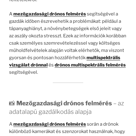
A
mezőgazdasági drónos felmérés
segítségével a
gazdák időben észrevehetik a problémákat: például a
tápanyaghiányt, a növénybetegségek első jeleit vagy
az aszály okozta stresszt. Ezek az információk korábban
csak személyes szemrevételezéssel vagy költséges
műholdfelvételek alapján voltak elérhetők, ma viszont
gyorsan és pontosan hozzáférhetők
multispektrális
vizsgálat drónnal
és
drónos multispektrális felmérés
segítségével.
📸
Mezőgazdasági drónos felmérés
– az
adatalapú gazdálkodás alapja
A
mezőgazdasági drónos felmérés
során a drónok
különböző kamerákat és szenzorokat használnak, hogy