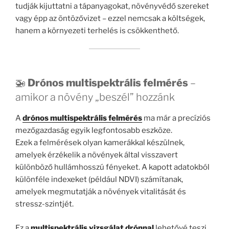
tudják kijuttatni a tápanyagokat, növényvédő szereket
vagy épp az öntözővizet – ezzel nemcsak a költségek,
hanem a környezeti terhelés is csökkenthető.
🚁
Drónos multispektrális felmérés
–
amikor a növény „beszél” hozzánk
A
drónos multispektrális felmérés
ma már a precíziós
mezőgazdaság egyik legfontosabb eszköze.
Ezek a felmérések olyan kamerákkal készülnek,
amelyek érzékelik a növények által visszavert
különböző hullámhosszú fényeket. A kapott adatokból
különféle indexeket (például NDVI) számítanak,
amelyek megmutatják a növények vitalitását és
stressz-szintjét.
Ez a
multispektrális vizsgálat drónnal
lehetővé teszi,