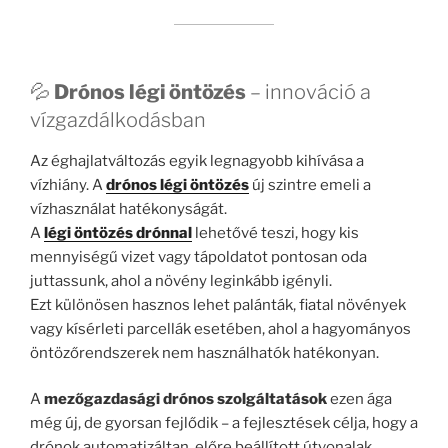
💦
Drónos légi öntözés
– innováció a
vízgazdálkodásban
Az éghajlatváltozás egyik legnagyobb kihívása a
vízhiány. A
drónos légi öntözés
új szintre emeli a
vízhasználat hatékonyságát.
A
légi öntözés drónnal
lehetővé teszi, hogy kis
mennyiségű vizet vagy tápoldatot pontosan oda
juttassunk, ahol a növény leginkább igényli.
Ezt különösen hasznos lehet palánták, fiatal növények
vagy kísérleti parcellák esetében, ahol a hagyományos
öntözőrendszerek nem használhatók hatékonyan.
A
mezőgazdasági drónos szolgáltatások
ezen ága
még új, de gyorsan fejlődik – a fejlesztések célja, hogy a
drónok automatizáltan, előre beállított útvonalak