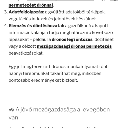
permetezést drónnal
.
Adatfeldolgozás:
a gyűjtött adatokból térképek,
vegetációs indexek és jelentések készülnek.
Elemzés és döntéshozatal:
a gazdálkodó a kapott
információk alapján tudja meghatározni a következő
lépéseket – például a
drónos légi öntözés
időzítését
vagy a célzott
mezőgazdasági drónos permetezés
beavatkozásokat.
Egy jól megtervezett drónos munkafolyamat több
napnyi terepmunkát takaríthat meg, miközben
pontosabb eredményeket biztosít.
🚜 A jövő mezőgazdasága a levegőben
van