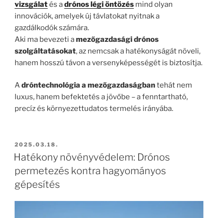
vizsgálat
és a
drónos légi öntözés
mind olyan
innovációk, amelyek új távlatokat nyitnak a
gazdálkodók számára.
Aki ma bevezeti a
mezőgazdasági drónos
szolgáltatásokat
, az nemcsak a hatékonyságát növeli,
hanem hosszú távon a versenyképességét is biztosítja.
A
dróntechnológia a mezőgazdaságban
tehát nem
luxus, hanem befektetés a jövőbe – a fenntartható,
precíz és környezettudatos termelés irányába.
BEKÜLDVE:
2025.03.18.
Hatékony növényvédelem: Drónos
permetezés kontra hagyományos
gépesítés