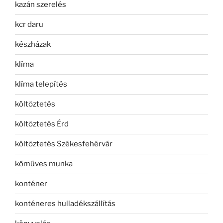
kazán szerelés
kcr daru
készházak
klíma
klíma telepítés
költöztetés
költöztetés Érd
költöztetés Székesfehérvár
kőműves munka
konténer
konténeres hulladékszállítás