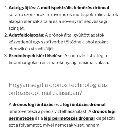
Adatgyűjtés
: A
multispektrális felmérés drónnal
során a szenzorok infravörös és multispektrális adatok
alapján elemzik a talaj és a növényzet nedvességi
szintjét.
Adatfeldolgozás
: A drónok által gyűjtött adatok
közvetlenül egy szoftverbe töltődnek, ahol azokat
elemzik és vizualizálják.
Eredmények kiértékelése
: Az öntözési stratégia
finomhangolása és a hatékonyság maximalizálása.
Hogyan segít a drónos technológia az
öntözés optimalizálásában?
A
drónos légi öntözés
és a
légi öntözés drónnal
lehetővé teszi a precíz vízfelhasználást. A
drónos légi
permetezés
és a
légi permetezés drónnal
kiegészíti
ezt a folyamatot, mivel nemcsak vizet, hanem