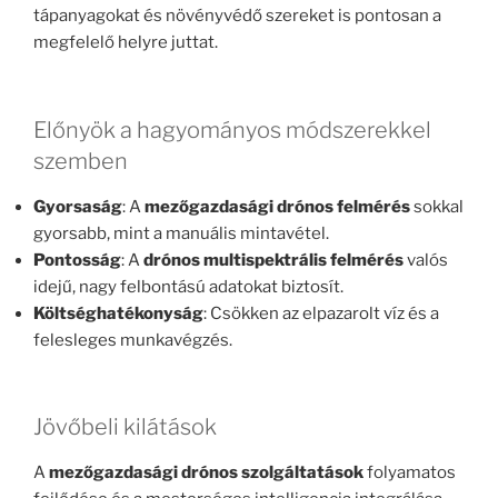
tápanyagokat és növényvédő szereket is pontosan a
megfelelő helyre juttat.
Előnyök a hagyományos módszerekkel
szemben
Gyorsaság
: A
mezőgazdasági drónos felmérés
sokkal
gyorsabb, mint a manuális mintavétel.
Pontosság
: A
drónos multispektrális felmérés
valós
idejű, nagy felbontású adatokat biztosít.
Költséghatékonyság
: Csökken az elpazarolt víz és a
felesleges munkavégzés.
Jövőbeli kilátások
A
mezőgazdasági drónos szolgáltatások
folyamatos