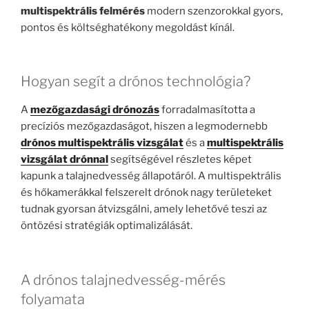
multispektrális felmérés
modern szenzorokkal gyors,
pontos és költséghatékony megoldást kínál.
Hogyan segít a drónos technológia?
A
mezőgazdasági drónozás
forradalmasította a
precíziós mezőgazdaságot, hiszen a legmodernebb
drónos multispektrális vizsgálat
és a
multispektrális
vizsgálat drónnal
segítségével részletes képet
kapunk a talajnedvesség állapotáról. A multispektrális
és hőkamerákkal felszerelt drónok nagy területeket
tudnak gyorsan átvizsgálni, amely lehetővé teszi az
öntözési stratégiák optimalizálását.
A drónos talajnedvesség-mérés
folyamata