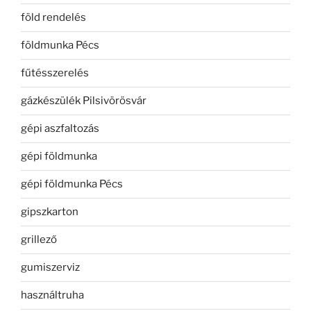
föld rendelés
földmunka Pécs
fűtésszerelés
gázkészülék Pilsivörösvár
gépi aszfaltozás
gépi földmunka
gépi földmunka Pécs
gipszkarton
grillező
gumiszerviz
használtruha