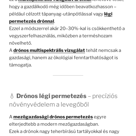
hogy a gazdálkodó még időben beavatkozhasson –
például célzott tápanyag-utánpótlással vagy
légi
permetezés drónnal
.
Ezzel a módszerrel akár 20–30%-kal is csökkenthető a
vegyszerfelhasználás, miközben a terméshozam
növelhető.
A
drónos multispektrális vizsgálat
tehát nemcsak a
gazdasági, hanem az ökológiai fenntarthatóságot is
támogatja.
💧
Drónos légi permetezés
– precíziós
növényvédelem a levegőből
A
mezőgazdasági drónos permetezés
egyre
elterjedtebb a modern mezőgazdaságban.
Ezek a drónok nagy teherbírású tartályokkal és nagy