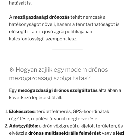
hatásait is.
A
mezőgazdasági drónozás
tehát nemcsak a
hatékonyságot növeli, hanem a fenntarthatóságot is
elősegíti – ami a jövő agrárpolitikájában
kulcsfontosságú szempont lesz.
⚙️ Hogyan zajlik egy modern drónos
mezőgazdasági szolgáltatás?
Egy
mezőgazdasági drónos szolgáltatás
általában a
következő lépésekből áll:
Előkészítés:
területfelmérés, GPS-koordináták
rögzítése, repülési útvonal megtervezése.
Adatgyűjtés:
a drón végigrepül a kijelölt területen, és
elvégzi a
drónos multispektrális felmérés
t
vagy a
légi