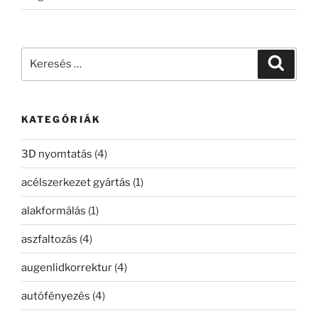
Keresés
Keresé
a
következő
kifejezésre:
KATEGÓRIÁK
3D nyomtatás
(4)
acélszerkezet gyártás
(1)
alakformálás
(1)
aszfaltozás
(4)
augenlidkorrektur
(4)
autófényezés
(4)