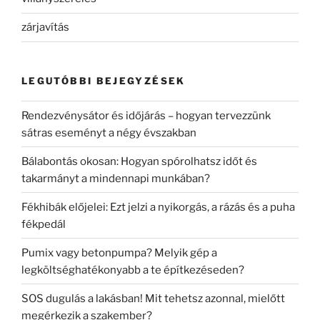
zárjavítás
LEGUTÓBBI BEJEGYZÉSEK
Rendezvénysátor és időjárás – hogyan tervezzünk
sátras eseményt a négy évszakban
Bálabontás okosan: Hogyan spórolhatsz időt és
takarmányt a mindennapi munkában?
Fékhibák előjelei: Ezt jelzi a nyikorgás, a rázás és a puha
fékpedál
Pumix vagy betonpumpa? Melyik gép a
legköltséghatékonyabb a te építkezéseden?
SOS dugulás a lakásban! Mit tehetsz azonnal, mielőtt
megérkezik a szakember?