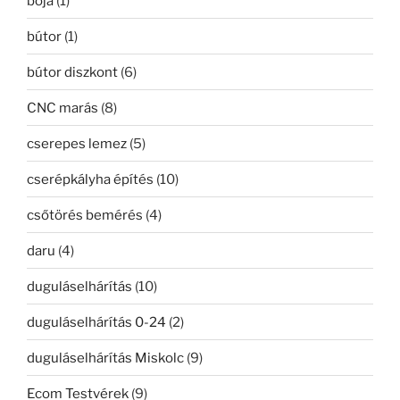
bója
(1)
bútor
(1)
bútor diszkont
(6)
CNC marás
(8)
cserepes lemez
(5)
cserépkályha építés
(10)
csőtörés bemérés
(4)
daru
(4)
duguláselhárítás
(10)
duguláselhárítás 0-24
(2)
duguláselhárítás Miskolc
(9)
Ecom Testvérek
(9)