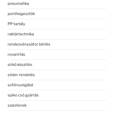
pneumatika
ponthegesztők
PP tartály
raktártechnika
rendezvénysátor bérlés
rovarirtás
sírkő készítés
sóder rendelés
sofőrszolgálat
spiko cső gyártás
szaniterek