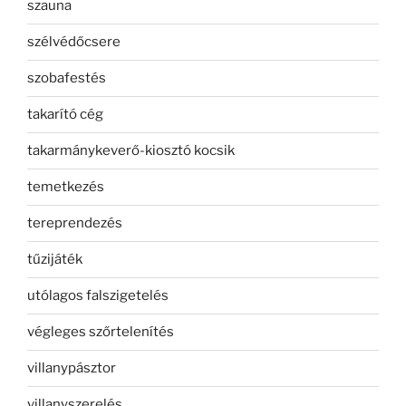
szauna
szélvédőcsere
szobafestés
takarító cég
takarmánykeverő-kiosztó kocsik
temetkezés
tereprendezés
tűzijáték
utólagos falszigetelés
végleges szőrtelenítés
villanypásztor
villanyszerelés