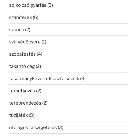
spiko cső gyártás
(3)
szaniterek
(6)
szauna
(2)
szélvédőcsere
(1)
szobafestés
(4)
takarító cég
(2)
takarmánykeverő-kiosztó kocsik
(3)
temetkezés
(2)
tereprendezés
(2)
tűzijáték
(5)
utólagos falszigetelés
(3)