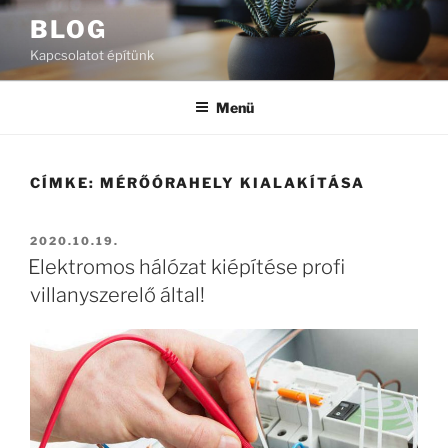
Tartalomhoz
BLOG
Kapcsolatot építünk
Menü
CÍMKE:
MÉRŐÓRAHELY KIALAKÍTÁSA
BEKÜLDVE:
2020.10.19.
Elektromos hálózat kiépítése profi
villanyszerelő által!