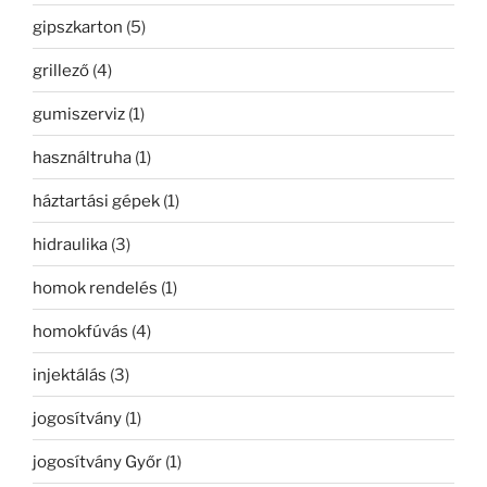
gipszkarton
(5)
grillező
(4)
gumiszerviz
(1)
használtruha
(1)
háztartási gépek
(1)
hidraulika
(3)
homok rendelés
(1)
homokfúvás
(4)
injektálás
(3)
jogosítvány
(1)
jogosítvány Győr
(1)