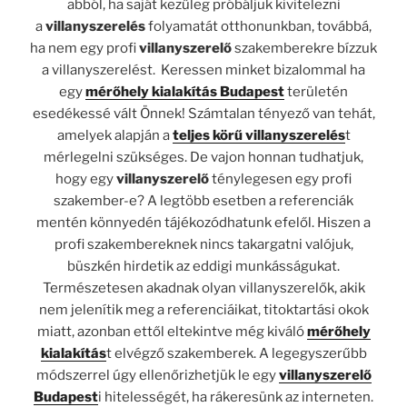
abból, ha saját kezűleg próbáljuk kivitelezni
a
villanyszerelés
folyamatát otthonunkban, továbbá,
ha nem egy profi
villanyszerelő
szakemberekre bízzuk
a villanyszerelést. Keressen minket bizalommal ha
egy
mérőhely kialakítás Budapest
területén
esedékessé vált Önnek! Számtalan tényező van tehát,
amelyek alapján a
teljes körű villanyszerelés
t
mérlegelni szükséges. De vajon honnan tudhatjuk,
hogy egy
villanyszerelő
ténylegesen egy profi
szakember-e? A legtöbb esetben a referenciák
mentén könnyedén tájékozódhatunk efelől. Hiszen a
profi szakembereknek nincs takargatni valójuk,
büszkén hirdetik az eddigi munkásságukat.
Természetesen akadnak olyan villanyszerelők, akik
nem jelenítik meg a referenciáikat, titoktartási okok
miatt, azonban ettől eltekintve még kiváló
mérőhely
kialakítás
t elvégző szakemberek. A legegyszerűbb
módszerrel úgy ellenőrizhetjük le egy
villanyszerelő
Budapest
i hitelességét, ha rákeresünk az interneten.