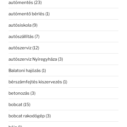
autómentés
(23)
autómentő bérlés
(1)
autósiskola
(9)
autószállítás
(7)
autószerviz
(12)
autószerviz Nyíregyháza
(3)
Balatoni hajózás
(1)
bérszámfejtés kiszervezés
(1)
betonozás
(3)
bobcat
(15)
bobcat rakodógép
(3)