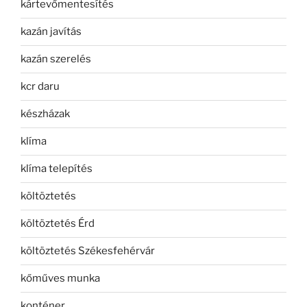
kártevőmentesítés
kazán javítás
kazán szerelés
kcr daru
készházak
klíma
klíma telepítés
költöztetés
költöztetés Érd
költöztetés Székesfehérvár
kőműves munka
konténer