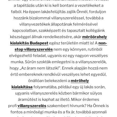
a tapétázás után ki is kell bontani a vezetékeket a
falból. Ha éppen lakásfelújítás zajlik Önnél, forduljon
hozzánk bizalommal villanyszereléssel, továbbá a
villanyvezetékek állapotának felmérésével
kapcsolatban, szakképzett és tapasztalt kollégáink
készséggel állnak rendelkezésére, akár
mérőórahely
kialakítás Budapest
egész területén miatt is! A
non-
stop villanyszerelés
nem egy könnyen, rutinból
elvégezhető feladat, ugyanis ez egy nagyon veszélyes
munka. Sűrűn szokták emlegetni is a villanyszerelők,
hogy „Az áram nem látszik!”. Ennek alapján hozzá nem
értő embereknek rendkívül veszélyes lehet egyedül,
önállóan belekezdeni a
mérőhely
kialakítása
folyamatába, például egy új lakás során,
ugyanis villanyszerelés közben bármikor súlyos
áramütést is kaphat az illető. Mikor érdemes
profi
villanyszerelés
szakembert hívnunk? Ha Önnek is
fontos a minőségi munka és a fix ár, továbbá azonnali