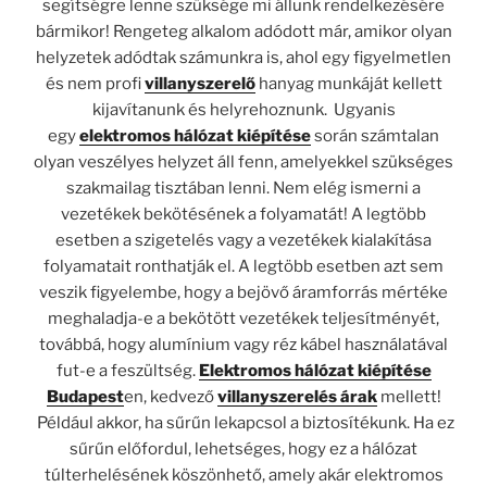
segítségre lenne szüksége mi állunk rendelkezésére
bármikor! Rengeteg alkalom adódott már, amikor olyan
helyzetek adódtak számunkra is, ahol egy figyelmetlen
és nem profi
villanyszerelő
hanyag munkáját kellett
kijavítanunk és helyrehoznunk. Ugyanis
egy
elektromos hálózat kiépítése
során számtalan
olyan veszélyes helyzet áll fenn, amelyekkel szükséges
szakmailag tisztában lenni. Nem elég ismerni a
vezetékek bekötésének a folyamatát! A legtöbb
esetben a szigetelés vagy a vezetékek kialakítása
folyamatait ronthatják el. A legtöbb esetben azt sem
veszik figyelembe, hogy a bejövő áramforrás mértéke
meghaladja-e a bekötött vezetékek teljesítményét,
továbbá, hogy alumínium vagy réz kábel használatával
fut-e a feszültség.
Elektromos hálózat kiépítése
Budapest
en, kedvező
villanyszerelés árak
mellett!
Például akkor, ha sűrűn lekapcsol a biztosítékunk. Ha ez
sűrűn előfordul, lehetséges, hogy ez a hálózat
túlterhelésének köszönhető, amely akár elektromos