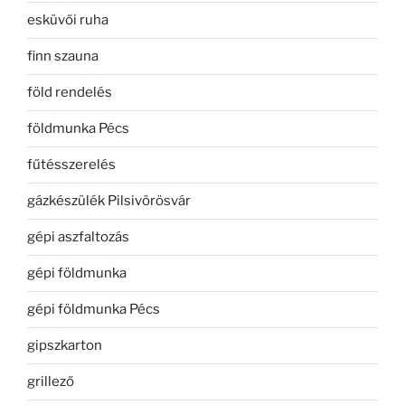
esküvői ruha
finn szauna
föld rendelés
földmunka Pécs
fűtésszerelés
gázkészülék Pilsivörösvár
gépi aszfaltozás
gépi földmunka
gépi földmunka Pécs
gipszkarton
grillező