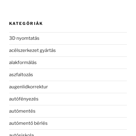
KATEGÓRIÁK
3D nyomtatás
acélszerkezet gyártás
alakformálás
aszfaltozás
augenlidkorrektur
autófényezés
autómentés
autómentő bérlés
autósiskola