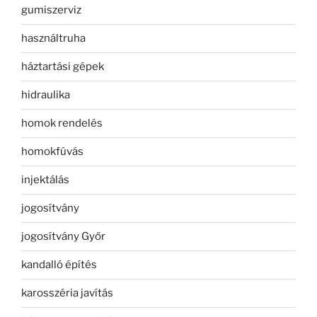
gumiszerviz
használtruha
háztartási gépek
hidraulika
homok rendelés
homokfúvás
injektálás
jogosítvány
jogosítvány Győr
kandalló építés
karosszéria javítás