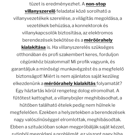
tüzet is eredményezhet. A
non-stop
villanyszerelő
feladatai közé sorolható a
villanyvezetékek szerelése, a világítás megoldása, a
vezetékek behúzása, a konnektorok és
villanykapcsolók biztosítása, az elektromos
berendezések bekötése és a
mérőórahely
kialakítása
is. Ha villanyszerelés szükséges
otthonában és profi szakembert keres, forduljon
cégünkhöz bizalommal! Mi profik vagyunk, és
garantáljuk a minőségi munkavégzést és a megfelelő
biztonságot! Miért is nem ajánlatos saját kezűleg
elkezdenünk a
mérőórahely kialakítás
folyamatát?
Egy háztartás körül rengeteg dolog elromolhat. A
fűtőtest kattoghat, a villanybojler meghibásodhat, a
hűtőben található ételek pedig nem hűlnek le
megfelelően. Ezekben a helyzetekben a berendezések
nagy valószínűséggel elromlottak, meghibásodtak.
Ebben a szituációban sokan megpróbálják saját kézzel,
rutinból megoldani a problémát, ez viszont nagy hiba.