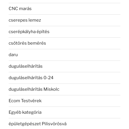
CNC marás
cserepes lemez
cserépkályha építés
csőtörés bemérés
daru
duguláselhárítás
duguláselhárítás 0-24
duguláselhárítás Miskolc
Ecom Testvérek
Egyéb kategória
épületgépészet Pilisvörösvá