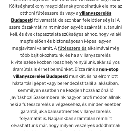
Költséghatékony megoldásnak gondolhatjuk eleinte az
otthoni fűtésszerelés vagy a
villanyszerelés
Budapest
i folyamatát, de azonban felelőtlenség is! A
szerelőszakmát, mint minden egyéb szakmát is, tanulni
kell, és évek tapasztalata szükséges ahhoz, hogy valaki
megfelelően és biztonságosan képes legyen
megjavítani valamit. A
fűtésszerelés
alkalmával még
több bajt okozhatunk, és ha a villanyszerelés
kivitelezése közben rossz helyre nyúlunk, akár súlyos
áramütés is érhet bennünket. Bízza ránk a
non-stop
villanyszerelés Budapest
i munkát, és ha elromlott
háztartási gépet vagy berendezést talál a lakásában,
semmilyen esetben ne kezdjen hozzá az önálló
javításhoz! Szakembereink nagyon profi módon állnak
neki a fűtésszerelés elvégzéséhez, és minden esetben
garantáljuk a balesetmentes villanyszerelés
folyamatát is. Napjainkban számtalan rémhírt
olvashattunk már, hogy milyen veszélyek adódhatnak