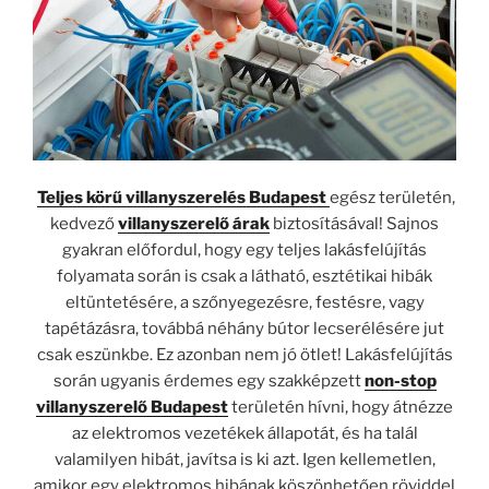
Teljes körű villanyszerelés Budapest
egész területén,
kedvező
villanyszerelő árak
biztosításával! Sajnos
gyakran előfordul, hogy egy teljes lakásfelújítás
folyamata során is csak a látható, esztétikai hibák
eltüntetésére, a szőnyegezésre, festésre, vagy
tapétázásra, továbbá néhány bútor lecserélésére jut
csak eszünkbe. Ez azonban nem jó ötlet! Lakásfelújítás
során ugyanis érdemes egy szakképzett
non-stop
villanyszerelő Budapest
területén hívni, hogy átnézze
az elektromos vezetékek állapotát, és ha talál
valamilyen hibát, javítsa is ki azt. Igen kellemetlen,
amikor egy elektromos hibának köszönhetően röviddel