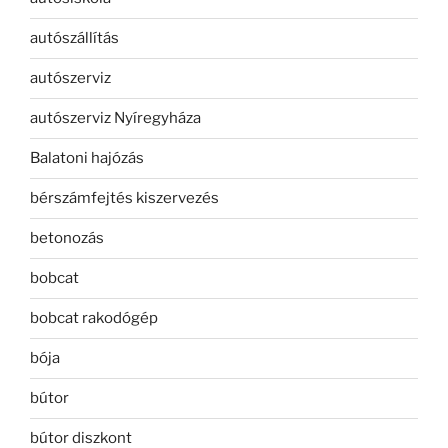
autószállítás
autószerviz
autószerviz Nyíregyháza
Balatoni hajózás
bérszámfejtés kiszervezés
betonozás
bobcat
bobcat rakodógép
bója
bútor
bútor diszkont