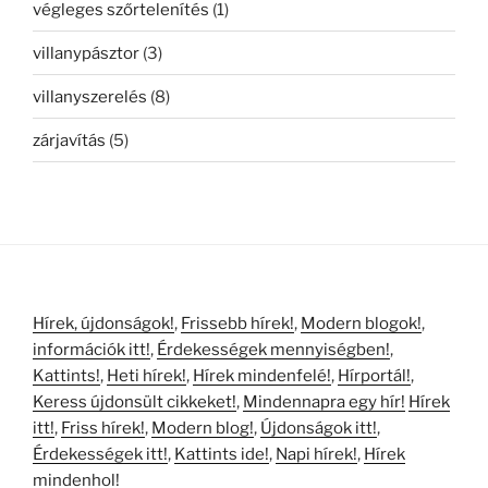
végleges szőrtelenítés
(1)
villanypásztor
(3)
villanyszerelés
(8)
zárjavítás
(5)
Hírek, újdonságok!
,
Frissebb hírek!
,
Modern blogok!
,
információk itt!
,
Érdekességek mennyiségben!
,
Kattints!
,
Heti hírek!
,
Hírek mindenfelé!
,
Hírportál!
,
Keress újdonsült cikkeket!
,
Mindennapra egy hír!
Hírek
itt!
,
Friss hírek!
,
Modern blog!
,
Újdonságok itt!
,
Érdekességek itt!
,
Kattints ide!
,
Napi hírek!
,
Hírek
mindenhol!