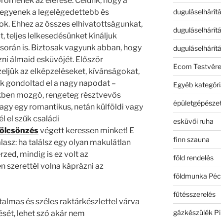
römének az elérése. Célunk, hogy a
duguláselhárít
legyenek a legelégedettebb és
. Ehhez az összes elhivatottságunkat,
duguláselhárít
, teljes lelkesedésünket kínáljuk
során is. Biztosak vagyunk abban, hogy
duguláselhárít
zni álmaid esküvőjét. Először
Ecom Testvér
eljük az elképzeléseket, kívánságokat,
k gondoltad el a nagy napodat –
Egyéb kategóri
ökben mozgó, rengeteg résztvevős
épületgépészet
vagy egy romantikus, netán külföldi vagy
l el szűk családi
esküvői ruha
kölcsönzés
végett keressen minket! E
finn szauna
asz: ha találsz egy olyan makulátlan
rzed, mindig is ez volt az
föld rendelés
 szerettél volna káprázni az
földmunka Péc
fűtésszerelés
almas és széles raktárkészlettel várva
gázkészülék Pi
sét, lehet szó akár nem