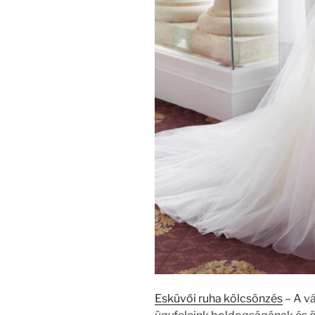
Esküvői ruha kölcsönzés
– A vá