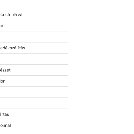
ékesfehérvár
ka
adékszállítás
észet
lon
ártás
rónnal