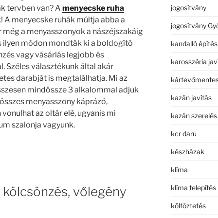
jogosítvány
ak tervben van? A
menyecske ruha
 A menyecske ruhák múltja abba a
jogosítvány Gy
r még a menyasszonyok a nászéjszakáig
s ilyen módon mondták ki a boldogító
kandalló építés
zés vagy vásárlás legjobb és
karosszéria jav
 Széles választékunk által akár
etes darabját
is megtalálhatja. Mi az
kártevőmentes
sszesen mindössze 3 alkalommal adjuk
kazán javítás
 összes menyasszony káprázó,
vonulhat az oltár elé, ugyanis mi
kazán szerelés
m szalonja vagyunk.
kcr daru
készházak
klíma
klíma telepítés
 kölcsönzés, vőlegény
költöztetés