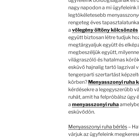
ügyfeleink boldogságának és ö
nagy napodon a mi ügyfeleink 
legtökéletesebb menyasszonyok
rengeteg éves tapasztalatunkat
a
vőlegény öltöny kölcsönzés
együtt biztosan létre tudjuk ho
megtárgyaljuk együtt és elképz
megbeszéljük együtt, milyenne
világraszóló és hatalmas kör
esküvő hajnalig tartó lagzival 
tengerparti szertartást képzelté
körben?
Menyasszonyi ruha 
kérdésekre a legegyszerűbb vál
ruhát, amit ha felpróbálsz úgy é
a
menyasszonyi ruha
amelyben
esküvődön.
Menyasszonyi ruha bérlés
– Hat
várjuk az ügyfeleink megkeresé