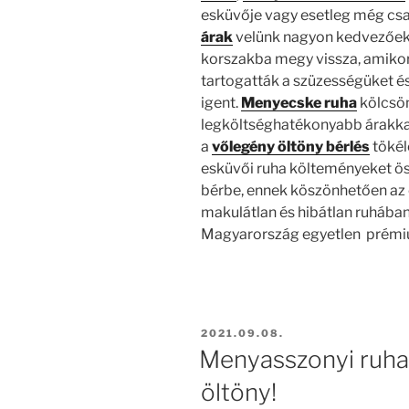
esküvője vagy esetleg még cs
árak
velünk nagyon kedvezőek!
korszakba megy vissza, amiko
tartogatták a szüzességüket é
igent.
Menyecske ruha
kölcsön
legköltséghatékonyabb árakkal.
a
vőlegény öltöny bérlés
tökél
esküvői ruha költeményeket ö
bérbe, ennek köszönhetően az
makulátlan és hibátlan ruhában 
Magyarország egyetlen prémiu
BEKÜLDVE:
2021.09.08.
Menyasszonyi ruha
öltöny!