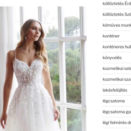
költöztetés Érd
költöztetés Sz
kőműves mun
konténer
konténeres hull
könyvelés
kozmetikai seb
kozmetikai sza
lakásfelújítás
légcsatorna
légcsatorna gy
légi felmérés d