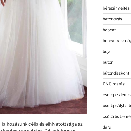
bérszámfejtés 
betonozás
bobcat
bobcat rakodó
bója
bútor
bútor diszkont
CNC marás
cserepes leme
cserépkályha é
csőtörés bemé
llalkozásunk célja és elhivatottsága az
daru