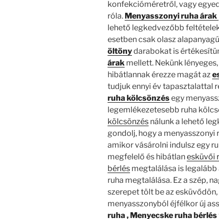
konfekcióméretről, vagy egyed
róla.
Menyasszonyi ruha árak
lehető legkedvezőbb feltétele
esetben csak olasz alapanyagú,
öltöny
darabokat
is értékesít
árak
mellett. Nekünk lényeges
hibátlannak érezze magát az
e
tudjuk ennyi év tapasztalattal
ruha kölcsönzés
egy menyassz
legemlékezetesebb ruha kölcs
kölcsönzés
nálunk a lehető le
gondolj, hogy a menyasszonyi r
amikor vásárolni indulsz egy 
megfelelő és hibátlan
esküvői 
bérlés
megtalálása is legalább 
ruha megtalálása. Ez a szép, n
szerepet tölt be az esküvődön,
menyasszonyból éjfélkor új as
ruha
,
Menyecske ruha bérlés