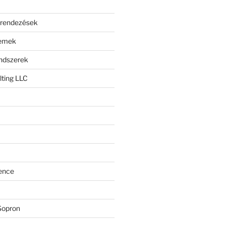
erendezések
lemek
endszerek
ting LLC
ence
Sopron