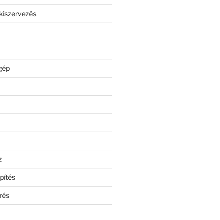
kiszervezés
gép
z
pítés
rés