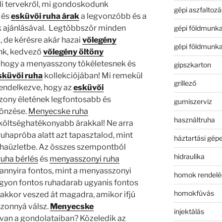
i tervekről, mi gondoskodunk
gépi aszfaltozá
és
esküvői ruha árak
a legvonzóbb és a
k ajánlásával. Legtöbbször minden
gépi földmunk
 de kérésre akár hazai
vőlegény
gépi földmunk
ünk, kedvező
vőlegény öltöny
, hogy a menyasszony tökéletesnek és
gipszkarton
sküvői ruha
kollekciójában! Mi remekül
grillező
 rendelkezve, hogy az
esküvői
ony életének legfontosabb és
gumiszerviz
önzése.
Menyecske ruha
használtruha
gköltséghatékonyabb árakkal! Ne arra
uhapróba alatt azt tapasztalod, mint
háztartási gép
ruhaüzletbe. Az összes szempontból
hidraulika
ruha bérlés
és
menyasszonyi ruha
annyira fontos, mint a menyasszonyi
homok rendelé
agyon fontos ruhadarab ugyanis fontos
homokfúvás
 akkor veszed át magadra, amikor ifjú
szonnyá válsz.
Menyecske
injektálás
van a gondolataiban? Közeledik az