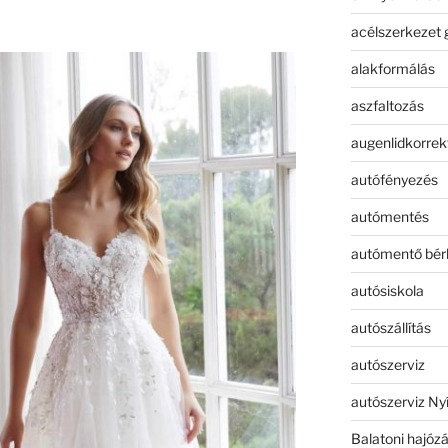
acélszerkezet 
alakformálás
aszfaltozás
augenlidkorrek
autófényezés
autómentés
autómentő bér
autósiskola
autószállítás
autószerviz
autószerviz Ny
Balatoni hajóz