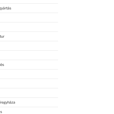
gyártás
tur
lés
íregyháza
ás