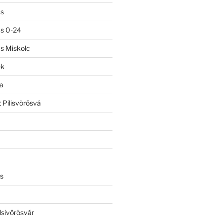
ás
ás 0-24
ás Miskolc
ek
a
 Pilisvörösvá
s
lsivörösvár