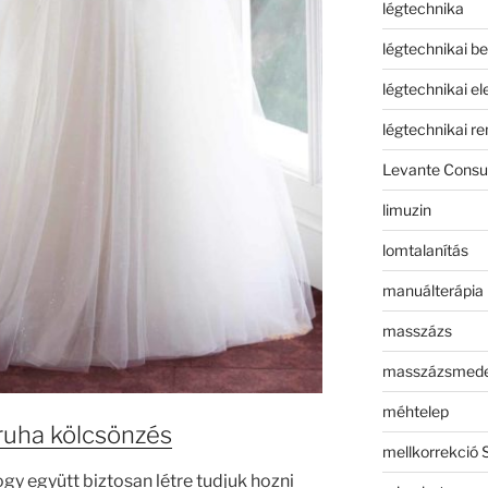
légtechnika
légtechnikai b
légtechnikai e
légtechnikai r
Levante Consul
limuzin
lomtalanítás
manuálterápia
masszázs
masszázsmed
méhtelep
ruha kölcsönzés
mellkorrekció 
gy együtt biztosan létre tudjuk hozni