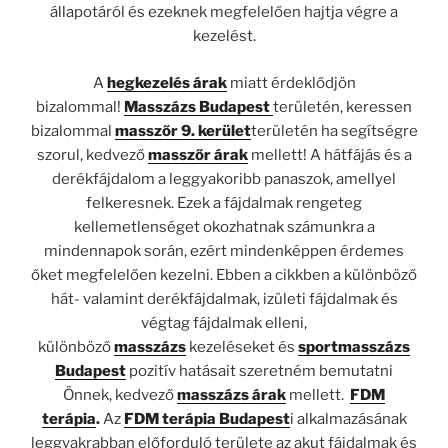
állapotáról és ezeknek megfelelően hajtja végre a
kezelést.
A
hegkezelés árak
miatt érdeklődjön
bizalommal!
Masszázs Budapest
területén, keressen
bizalommal
masszőr 9. kerület
területén ha segítségre
szorul, kedvező
masszőr árak
mellett! A hátfájás és a
derékfájdalom a leggyakoribb panaszok, amellyel
felkeresnek. Ezek a fájdalmak rengeteg
kellemetlenséget okozhatnak számunkra a
mindennapok során, ezért mindenképpen érdemes
őket megfelelően kezelni. Ebben a cikkben a különböző
hát- valamint derékfájdalmak, izületi fájdalmak és
végtag fájdalmak elleni,
különböző
masszázs
kezeléseket és
sportmasszázs
Budapest
pozitív hatásait szeretném bemutatni
Önnek, kedvező
masszázs árak
mellett.
FDM
terápia
.
Az
FDM terápia Budapest
i alkalmazásának
leggyakrabban előforduló területe az akut fájdalmak és