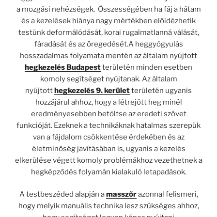
a mozgási nehézségek. Összességében ha fáj a hátam
és a kezelések hiánya nagy mértékben előidézhetik
testünk deformálódását, korai rugalmatlanná válását,
fáradását és az öregedését.A heggyógyulás
hosszadalmas folyamata mentén az általam nyújtott
hegkezelés Budapest
területén minden esetben
komoly segítséget nyújtanak. Az általam
nyújtott
hegkezelés 9. kerület
területén ugyanis
hozzájárul ahhoz, hogy a létrejött heg minél
eredményesebben betöltse az eredeti szövet
funkcióját. Ezeknek a technikáknak hatalmas szerepük
van a fájdalom csökkentése érdekében és az
életminőség javításában is, ugyanis a kezelés
elkerülése végett komoly problémákhoz vezethetnek a
hegképződés folyamán kialakuló letapadások.
A testbeszéded alapján a
masszőr
azonnal felismeri,
hogy melyik manuális technika lesz szükséges ahhoz,