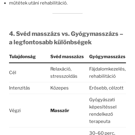
műtétek utáni rehabilitáció.
4. Svéd masszázs vs. Gyógymasszázs –
a legfontosabb különbségek
Tulajdonság
Svéd masszázs
Gyógymasszázs
Relaxáció,
Fájdalomkezelés,
Cél
stresszoldás
rehabilitáció
Intenzitás
Közepes
Erősebb, célzott
Gyógyászati
képesítéssel
Végzi
Masszőr
rendelkező
terapeuta
30–60 perc,