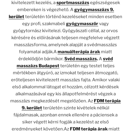
kivitelezett kezelés, a
sportmasszázs
egészségesek
embereken is végezhető. A
gyógymasszázs 9.
kerület
területén történő kezeléseket minden esetben
egy profi, szakmabeli
gyógymasszőr
vagy
gyógytornász kivitelezi. Gyógyászati céllal, az orvos
kérésére és előírásának teljesen megfelelve végzett
masszázsforma, amelynek alapját a svédmasszázs
folyamatai adják.A
manuálterápia árak
miatt
érdeklődjön bármikor.
Svéd masszázs
.
A
svéd
masszázs Budapest
területén egy testet teljes
mértékben átgyúró, az izmokat teljesen átmozgató,
erőteljesen kivitelezett masszázs fajta. Amikor valaki
első alkalommal látogat el hozzám, célzott kérdések
alkalmazásával egy kis állapotfelmérést végzek a
masszázs megkezdését megelőzően. Az
FDM terápia
9. kerület
területén szinte kivételek nélkül
fájdalmasak, azonban ennek ellenére a páciensek a
siker végett kérni fogják a kezelést az első
eredményeket követően.Az
FDM terápia árak
miatt