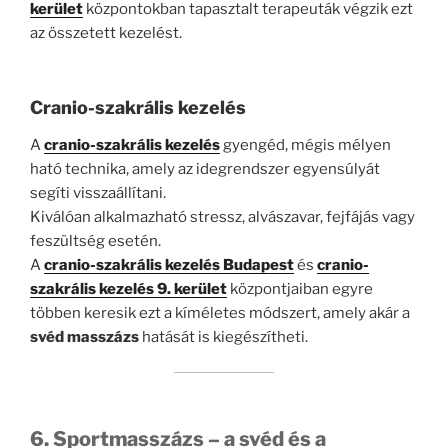
kerület
központokban tapasztalt terapeuták végzik ezt
az összetett kezelést.
Cranio-szakrális kezelés
A
cranio-szakrális kezelés
gyengéd, mégis mélyen
ható technika, amely az idegrendszer egyensúlyát
segíti visszaállítani.
Kiválóan alkalmazható stressz, alvászavar, fejfájás vagy
feszültség esetén.
A
cranio-szakrális kezelés Budapest
és
cranio-
szakrális kezelés 9. kerület
központjaiban egyre
többen keresik ezt a kíméletes módszert, amely akár a
svéd masszázs
hatását is kiegészítheti.
6. Sportmasszázs – a svéd és a