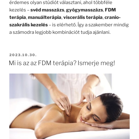
érdemes olyan stúdiót választani, ahol többféle
kezelés –
svéd masszázs
,
gyógymasszázs
,
FDM
terápia
,
manuálterápia
,
viscerális terápia
,
cranio-
szakrális kezelés
– is elérhető. Így a szakember mindig
a számodra legjobb kombinációt tudja ajánlani.
BEKÜLDVE:
2023.10.30.
Mi is az az FDM terápia? Ismerje meg!