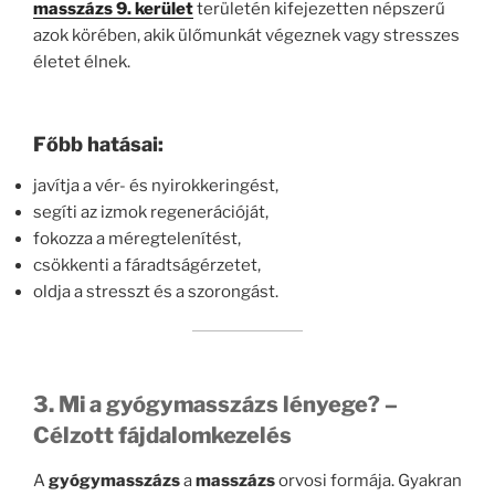
masszázs 9. kerület
területén kifejezetten népszerű
azok körében, akik ülőmunkát végeznek vagy stresszes
életet élnek.
Főbb hatásai:
javítja a vér- és nyirokkeringést,
segíti az izmok regenerációját,
fokozza a méregtelenítést,
csökkenti a fáradtságérzetet,
oldja a stresszt és a szorongást.
3. Mi a gyógymasszázs lényege? –
Célzott fájdalomkezelés
A
gyógymasszázs
a
masszázs
orvosi formája. Gyakran