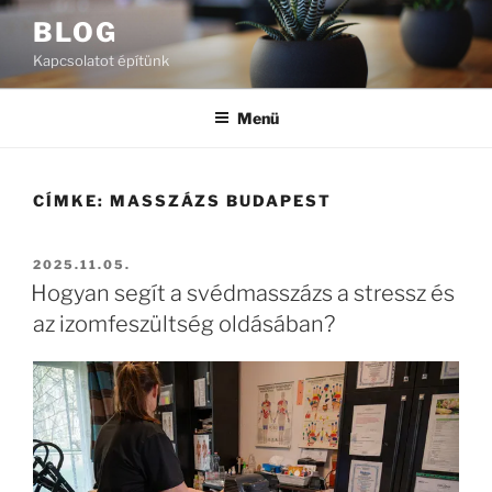
Tartalomhoz
BLOG
Kapcsolatot építünk
Menü
CÍMKE:
MASSZÁZS BUDAPEST
BEKÜLDVE:
2025.11.05.
Hogyan segít a svédmasszázs a stressz és
az izomfeszültség oldásában?