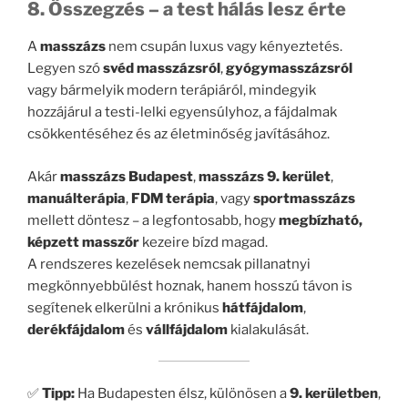
8. Összegzés – a test hálás lesz érte
A
masszázs
nem csupán luxus vagy kényeztetés.
Legyen szó
svéd masszázsról
,
gyógymasszázsról
vagy bármelyik modern terápiáról, mindegyik
hozzájárul a testi-lelki egyensúlyhoz, a fájdalmak
csökkentéséhez és az életminőség javításához.
Akár
masszázs Budapest
,
masszázs 9. kerület
,
manuálterápia
,
FDM terápia
, vagy
sportmasszázs
mellett döntesz – a legfontosabb, hogy
megbízható,
képzett masszőr
kezeire bízd magad.
A rendszeres kezelések nemcsak pillanatnyi
megkönnyebbülést hoznak, hanem hosszú távon is
segítenek elkerülni a krónikus
hátfájdalom
,
derékfájdalom
és
vállfájdalom
kialakulását.
✅
Tipp:
Ha Budapesten élsz, különösen a
9. kerületben
,