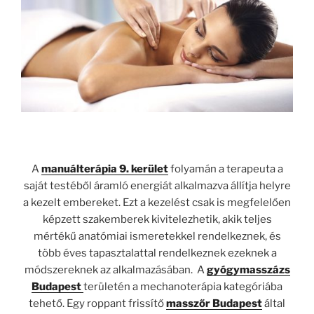
A
manuálterápia 9. kerület
folyamán a terapeuta a
saját testéből áramló energiát alkalmazva állítja helyre
a kezelt embereket. Ezt a kezelést csak is megfelelően
képzett szakemberek kivitelezhetik, akik teljes
mértékű anatómiai ismeretekkel rendelkeznek, és
több éves tapasztalattal rendelkeznek ezeknek a
módszereknek az alkalmazásában. A
gyógymasszázs
Budapest
területén a mechanoterápia kategóriába
tehető. Egy roppant frissítő
masszőr Budapest
által