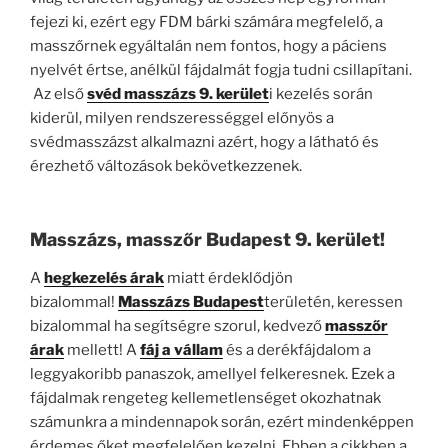
fejezi ki, ezért egy FDM bárki számára megfelelő, a
masszőrnek egyáltalán nem fontos, hogy a páciens
nyelvét értse, anélkül fájdalmát fogja tudni csillapítani.
Az első
svéd masszázs 9. kerület
i kezelés során
kiderül, milyen rendszerességgel előnyös a
svédmasszázst alkalmazni azért, hogy a látható és
érezhető változások bekövetkezzenek.
Masszázs, masszőr Budapest 9. kerület!
A
hegkezelés árak
miatt érdeklődjön
bizalommal!
Masszázs Budapest
területén, keressen
bizalommal ha segítségre szorul, kedvező
masszőr
árak
mellett! A
fáj a vállam
és a derékfájdalom a
leggyakoribb panaszok, amellyel felkeresnek. Ezek a
fájdalmak rengeteg kellemetlenséget okozhatnak
számunkra a mindennapok során, ezért mindenképpen
érdemes őket megfelelően kezelni. Ebben a cikkben a