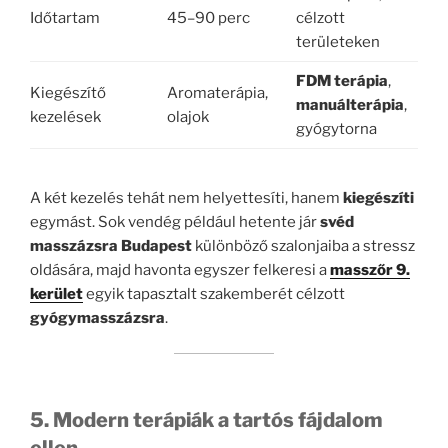
Időtartam
45–90 perc
célzott
területeken
FDM terápia
,
Kiegészítő
Aromaterápia,
manuálterápia
,
kezelések
olajok
gyógytorna
A két kezelés tehát nem helyettesíti, hanem
kiegészíti
egymást. Sok vendég például hetente jár
svéd
masszázsra Budapest
különböző szalonjaiba a stressz
oldására, majd havonta egyszer felkeresi a
masszőr 9.
kerület
egyik tapasztalt szakemberét célzott
gyógymasszázsra
.
5. Modern terápiák a tartós fájdalom