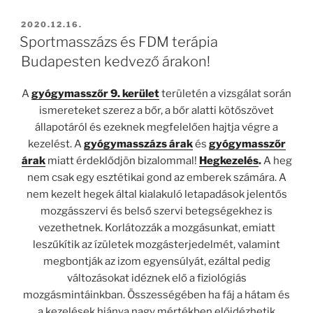
BEKÜLDVE:
2020.12.16.
Sportmasszázs és FDM terápia
Budapesten kedvező árakon!
A
gyógymasszőr 9. kerület
területén a vizsgálat során
ismereteket szerez a bőr, a bőr alatti kötőszövet
állapotáról és ezeknek megfelelően hajtja végre a
kezelést. A
gyógymasszázs árak
és
gyógymasszőr
árak
miatt érdeklődjön bizalommal!
Hegkezelés
.
A heg
nem csak egy esztétikai gond az emberek számára. A
nem kezelt hegek által kialakuló letapadások jelentős
mozgásszervi és belső szervi betegségekhez is
vezethetnek. Korlátozzák a mozgásunkat, emiatt
leszűkítik az ízületek mozgásterjedelmét, valamint
megbontják az izom egyensúlyát, ezáltal pedig
változásokat idéznek elő a fiziológiás
mozgásmintáinkban. Összességében ha fáj a hátam és
a kezelések hiánya nagy mértékben előidézhetik