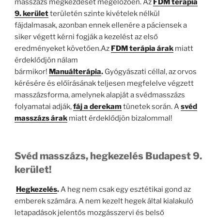
masszázs megkezdését megelőzően. Az
FDM terápia
9. kerület
területén szinte kivételek nélkül
fájdalmasak, azonban ennek ellenére a páciensek a
siker végett kérni fogják a kezelést az első
eredményeket követően.Az
FDM terápia árak
miatt
érdeklődjön nálam
bármikor!
Manuálterápia
.
Gyógyászati céllal, az orvos
kérésére és előírásának teljesen megfelelve végzett
masszázsforma, amelynek alapját a svédmasszázs
folyamatai adják,
fáj a derekam
tünetek során. A
svéd
masszázs árak
miatt érdeklődjön bizalommal!
Svéd masszázs, hegkezelés Budapest 9.
kerület!
Hegkezelés
.
A heg nem csak egy esztétikai gond az
emberek számára. A nem kezelt hegek által kialakuló
letapadások jelentős mozgásszervi és belső