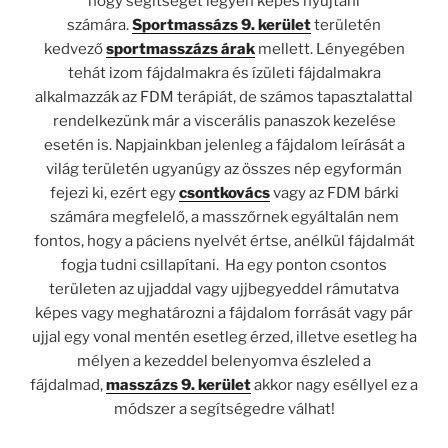
hogy segítséget legyen képes nyújtani
számára.
Sportmassázs 9. kerület
területén
kedvező
sportmasszázs árak
mellett. Lényegében
tehát izom fájdalmakra és ízületi fájdalmakra
alkalmazzák az FDM terápiát, de számos tapasztalattal
rendelkezünk már a viscerális panaszok kezelése
esetén is. Napjainkban jelenleg a fájdalom leírását a
világ területén ugyanúgy az összes nép egyformán
fejezi ki, ezért egy
csontkovács
vagy az FDM bárki
számára megfelelő, a masszőrnek egyáltalán nem
fontos, hogy a páciens nyelvét értse, anélkül fájdalmát
fogja tudni csillapítani. Ha egy ponton csontos
területen az ujjaddal vagy ujjbegyeddel rámutatva
képes vagy meghatározni a fájdalom forrását vagy pár
ujjal egy vonal mentén esetleg érzed, illetve esetleg ha
mélyen a kezeddel belenyomva észleled a
fájdalmad,
masszázs 9. kerület
akkor nagy eséllyel ez a
módszer a segítségedre válhat!