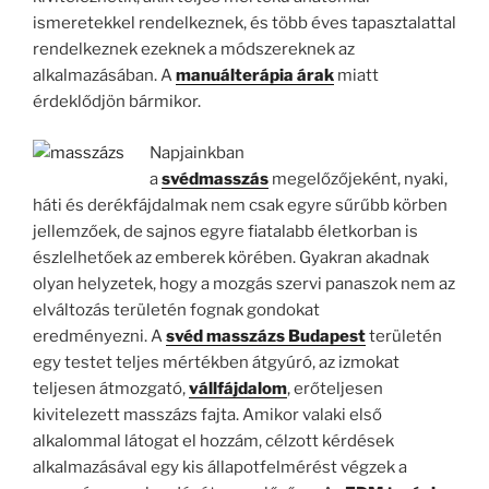
ismeretekkel rendelkeznek, és több éves tapasztalattal
rendelkeznek ezeknek a módszereknek az
alkalmazásában. A
manuálterápia árak
miatt
érdeklődjön bármikor.
Napjainkban
a
svéd
masszás
megelőzőjeként, nyaki,
háti és derékfájdalmak nem csak egyre sűrűbb körben
jellemzőek, de sajnos egyre fiatalabb életkorban is
észlelhetőek az emberek körében. Gyakran akadnak
olyan helyzetek, hogy a mozgás szervi panaszok nem az
elváltozás területén fognak gondokat
eredményezni. A
svéd masszázs Budapest
területén
egy testet teljes mértékben átgyúró, az izmokat
teljesen átmozgató,
vállfájdalom
, erőteljesen
kivitelezett masszázs fajta. Amikor valaki első
alkalommal látogat el hozzám, célzott kérdések
alkalmazásával egy kis állapotfelmérést végzek a