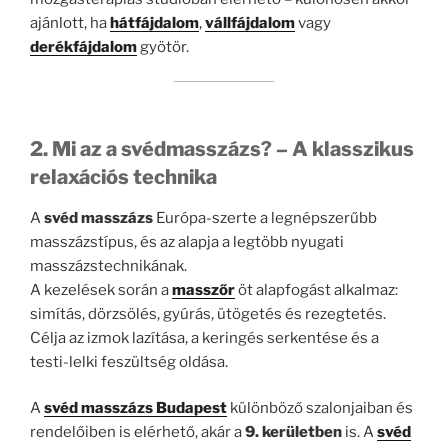
ajánlott, ha
hátfájdalom
,
vállfájdalom
vagy
derékfájdalom
gyötör.
2. Mi az a svédmasszázs? – A klasszikus
relaxációs technika
A
svéd masszázs
Európa-szerte a legnépszerűbb
masszázstípus, és az alapja a legtöbb nyugati
masszázstechnikának.
A kezelések során a
masszőr
öt alapfogást alkalmaz:
simítás, dörzsölés, gyúrás, ütögetés és rezegtetés.
Célja az izmok lazítása, a keringés serkentése és a
testi-lelki feszültség oldása.
A
svéd masszázs Budapest
különböző szalonjaiban és
rendelőiben is elérhető, akár a
9. kerületben
is. A
svéd