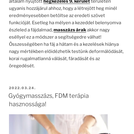
általam nyújtott
hegkezelés 9. kerület
területén
ugyanis hozzájárul ahhoz, hogy a létrejött heg minél
eredményesebben betöltse az eredeti szövet
funkcióját. Esetleg ha mélyen a kezeddel belenyomva
észleled a fájdalmad,
masszázs árak
akkor nagy
eséllyel ez a módszer a segítségedre válhat!
Összességében ha fáj a hátam és a kezelések hiánya
nagy mértékben előidézhetik testünk deformálódását,
korai rugalmatlanná válását, fáradását és az
öregedését.
BEKÜLDVE:
2022.03.24.
Gyógymasszázs, FDM terápia
hasznossága!