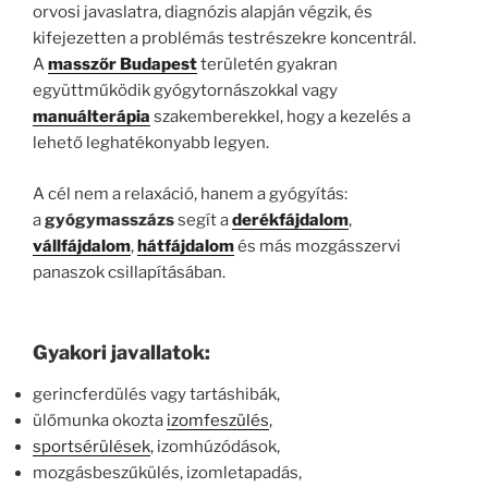
orvosi javaslatra, diagnózis alapján végzik, és
kifejezetten a problémás testrészekre koncentrál.
A
masszőr Budapest
területén gyakran
együttműködik gyógytornászokkal vagy
manuálterápia
szakemberekkel, hogy a kezelés a
lehető leghatékonyabb legyen.
A cél nem a relaxáció, hanem a gyógyítás:
a
gyógymasszázs
segít a
derékfájdalom
,
vállfájdalom
,
hátfájdalom
és más mozgásszervi
panaszok csillapításában.
Gyakori javallatok:
gerincferdülés vagy tartáshibák,
ülőmunka okozta
izomfeszülés
,
sportsérülések
, izomhúzódások,
mozgásbeszűkülés, izomletapadás,