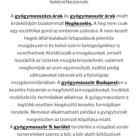
bekövetkezzenek.
A
gyógymasszázs árak
és
gyógymasszőr árak
miatt
érdeklődjön bizalommal!
Hegkezelés
.
A heg nem csak
egy esztétikai gond az emberek számára. A nem kezelt
hegek által kialakuló letapadások jelentős
mozgásszervi és belső szervi betegségekhez is
vezethetnek. Korlátozzák a mozgásunkat, emiatt
leszűkítik az ízületek mozgásterjedelmét, valamint
megbontják az izom egyensúlyát, ezáltal pedig
változásokat idéznek elő a fiziológiás
mozgásmintáinkban. A
gyógymasszőr Budapest
en a
kezelés folyamán a megfelelő kimozgatásokat, továbbá
mobilizációs technikákat alkalmaz. A gyógymasszázst a
legtöbb esetben kiegészítő kezelés formájában
rendelik. Remekül alkalmazható például a gyógytornát
megelőzően az izomzat kilazítása miatt.
A
gyógymasszőr 9. kerület
területén a vizsgálat során
ismereteket szerez a bőr, a bőr alatti kötőszövet