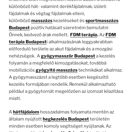
különböző hát- valamint derékfájdalmak, izületi
fájdalmak és végtag fájdalmak elleni,
különböző
masszázs
kezeléseket és
sportmasszázs
Budapest
pozitív hatásait szeretném bemutatni
Önnek, kedvező árak mellett.
FDM terápia
.
Az
FDM
terápia Budapest
i alkalmazásának leggyakrabban
előforduló területe az akut fájdalmak és a mozgási
nehézségek. A
gyógymasszőr Budapest
a kezelés
folyamán a megfelelő kimozgatásokat, továbbá
mobilizációs
gyógyító masszázs
technikákat alkalmaz.
A gyógymasszázst a legtöbb esetben kiegészítő
kezelés formájában rendelik. Remekül alkalmazható
például a gyógytornát megelőzően az izomzat kilazítása
miatt.
A
hátfájdalom
hosszadalmas folyamata mentén az
általam nyújtott
hegkezelés Budapest
területén
minden esetben komoly segítséget nyújtanak. Az