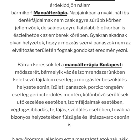
érdeklődjön nálam
bármikor!
Manuálterápia
.
Napjainkban a nyaki, háti és
derékfájdalmak nem csak egyre sűrűbb körben
jellemzőek, de sajnos egyre fiatalabb életkorban is
észlelhetőek az emberek körében. Gyakran akadnak
olyan helyzetek, hogy a mozgás szervi panaszok nem az
elváltozás területén fognak gondokat eredményezni.
Bátran keressük fel a
manuálterápia Budapest
i
módszerét, bármelyik váz és izomrendszerünkben
keletkező fájdalom esetleg a mozgástér beszűkülés
helyzete során, ízületi panaszok, porckorongsérv
esetleg gerincferdülés mentén, különböző sérülések
utókezelése esetében, izomfájdalmak esetében,
végtagzsibbadás, fejfájás, szédülés esetében, továbbá
bizonyos helyzetekben fülzúgás és látászavarok során
is.
Nagy örömmel ajánlom ezt a masszázst azoknak, akik