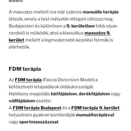
ellen
A masszázs mellett ma már számos
manuális terápia
létezik, amely a test mélyebb rétegeit célozza meg.
Budapesten és különösen a
9. kerületben
több olyan
rendelő is működik, ahol a klasszikus
masszázs 9.
kerület
mellett a legmodernebb kezelési formák is
elérhetők.
FDM terápia
Az
FDM terápia
(Fascia Distorsion Model) a
kötőszöveti letapadások oldására szolgál.
Hatékony megoldás
hátfájdalom
,
derékfájdalom
vagy
vállfájdalom
esetén.
A
FDM terápia Budapest
és a
FDM terápia 9. kerület
helyszínein gyakran kombinálják
manuálterápiával
vagy
sportmasszázzsal
.