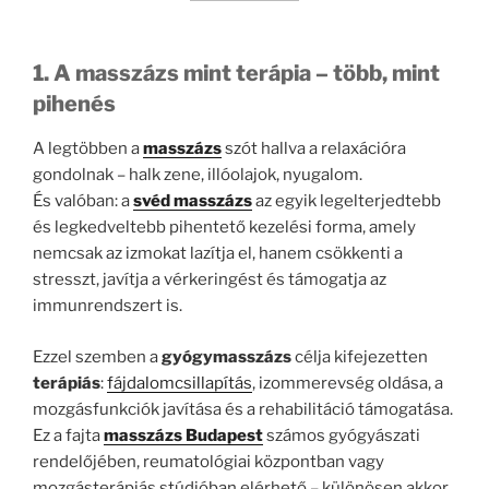
1. A masszázs mint terápia – több, mint
pihenés
A legtöbben a
masszázs
szót hallva a relaxációra
gondolnak – halk zene, illóolajok, nyugalom.
És valóban: a
svéd masszázs
az egyik legelterjedtebb
és legkedveltebb pihentető kezelési forma, amely
nemcsak az izmokat lazítja el, hanem csökkenti a
stresszt, javítja a vérkeringést és támogatja az
immunrendszert is.
Ezzel szemben a
gyógymasszázs
célja kifejezetten
terápiás
:
fájdalomcsillapítás
, izommerevség oldása, a
mozgásfunkciók javítása és a rehabilitáció támogatása.
Ez a fajta
masszázs Budapest
számos gyógyászati
rendelőjében, reumatológiai központban vagy
mozgásterápiás stúdióban elérhető – különösen akkor