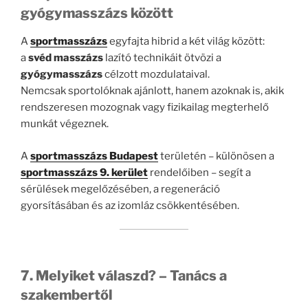
gyógymasszázs között
A
sportmasszázs
egyfajta hibrid a két világ között:
a
svéd masszázs
lazító technikáit ötvözi a
gyógymasszázs
célzott mozdulataival.
Nemcsak sportolóknak ajánlott, hanem azoknak is, akik
rendszeresen mozognak vagy fizikailag megterhelő
munkát végeznek.
A
sportmasszázs Budapest
területén – különösen a
sportmasszázs 9. kerület
rendelőiben – segít a
sérülések megelőzésében, a regeneráció
gyorsításában és az izomláz csökkentésében.
7. Melyiket válaszd? – Tanács a
szakembertől