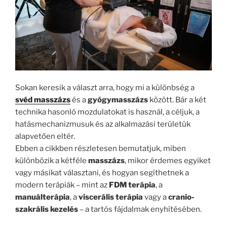
Sokan keresik a választ arra, hogy mi a különbség a
svéd masszázs
és a
gyógymasszázs
között. Bár a két
technika hasonló mozdulatokat is használ, a céljuk, a
hatásmechanizmusuk és az alkalmazási területük
alapvetően eltér.
Ebben a cikkben részletesen bemutatjuk, miben
különbözik a kétféle
masszázs
, mikor érdemes egyiket
vagy másikat választani, és hogyan segíthetnek a
modern terápiák – mint az
FDM terápia
, a
manuálterápia
, a
viscerális terápia
vagy a
cranio-
szakrális kezelés
– a tartós fájdalmak enyhítésében.