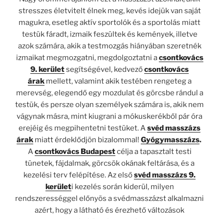
stresszes életvitelt élnek meg, kevés idejük van saját
magukra, esetleg aktív sportolók és a sportolás miatt
testük fáradt, izmaik feszültek és kemények, illetve
azok számára, akik a testmozgás hiányában szeretnék
izmaikat megmozgatni, megdolgoztatni a
csontkovács
9. kerület
segítségével, kedvező
csontkovács
árak
mellett, valamint akik testében rengeteg a
merevség, elegendő egy mozdulat és görcsbe rándul a
testük, és persze olyan személyek számára is, akik nem
vágynak másra, mint kiugrani a mókuskerékből pár óra
erejéig és megpihentetni testüket. A
svéd masszázs
árak
miatt érdeklődjön bizalommal!
Gyógymasszázs
.
A
csontkovács Budapest
célja a tapasztalt testi
tünetek, fájdalmak, görcsök okának feltárása, és a
kezelési terv felépítése. Az első
svéd masszázs 9.
kerület
i kezelés során kiderül, milyen
rendszerességgel előnyös a svédmasszázst alkalmazni
azért, hogy a látható és érezhető változások