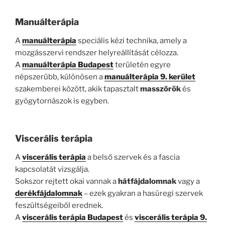
Manuálterápia
A
manuálterápia
speciális kézi technika, amely a
mozgásszervi rendszer helyreállítását célozza.
A
manuálterápia Budapest
területén egyre
népszerűbb, különösen a
manuálterápia 9. kerület
szakemberei között, akik tapasztalt
masszőrök
és
gyógytornászok is egyben.
Viscerális terápia
A
viscerális terápia
a belső szervek és a fascia
kapcsolatát vizsgálja.
Sokszor rejtett okai vannak a
hátfájdalomnak
vagy a
derékfájdalomnak
– ezek gyakran a hasüregi szervek
feszültségeiből erednek.
A
viscerális terápia Budapest
és
viscerális terápia 9.