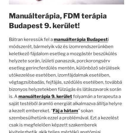
Manuálterápia, FDM terápia
Budapest 9. kerület!
Bátran keressük fel a
manuálterápia Budapest
i
módszerét, bármelyik váz és izomrendszerünkben
keletkező fájdalom esetleg a mozgástér beszűkülés
helyzete során, ízületi panaszok, porckorongsérv
esetleg gerincferdülés mentén, különböző sérülések
utókezelése esetében, izomfájdalmak esetében,
végtagzsibbadás, fejfájás, szédülés esetében, továbbá
bizonyos helyzetekben fülzúgás és látászavarok során
is. A
manuálterápia 9. kerület
folyamán a terapeuta a
saját testéből áramló energiát alkalmazva állítja helyre
a kezelt embereket. “
Fáj a hátam
” sokan
szembesülhetünk ezzel a problémával. Ezt a kezelést
csak is megfelelően képzett szakemberek
kivitelezhetik, akik teljes mértékű anatómiai