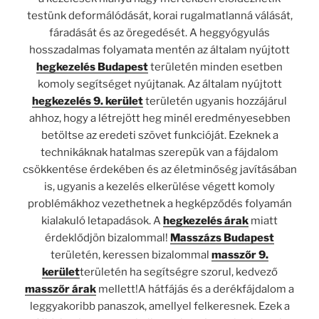
testünk deformálódását, korai rugalmatlanná válását,
fáradását és az öregedését. A heggyógyulás
hosszadalmas folyamata mentén az általam nyújtott
hegkezelés Budapest
területén minden esetben
komoly segítséget nyújtanak. Az általam nyújtott
hegkezelés 9. kerület
területén ugyanis hozzájárul
ahhoz, hogy a létrejött heg minél eredményesebben
betöltse az eredeti szövet funkcióját. Ezeknek a
technikáknak hatalmas szerepük van a fájdalom
csökkentése érdekében és az életminőség javításában
is, ugyanis a kezelés elkerülése végett komoly
problémákhoz vezethetnek a hegképződés folyamán
kialakuló letapadások. A
hegkezelés árak
miatt
érdeklődjön bizalommal!
Masszázs Budapest
területén, keressen bizalommal
masszőr 9.
kerület
területén ha segítségre szorul, kedvező
masszőr árak
mellett!A hátfájás és a derékfájdalom a
leggyakoribb panaszok, amellyel felkeresnek. Ezek a