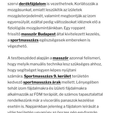
szervi
derékfájdalom
is vezethetnek. Korlátozzák a
mozgásunkat, emiatt leszűkítik az ízületek
mozgásterjedelmét, valamint megbontják az izom
egyensúlyát, ezáltal pedig változásokat idéznek elő a
fiziológiás mozgásmintáinkban. Egy roppant
frissítő
masszőr Budapest
által kivitelezett kezelés,
a
sportmasszázs
egészségesek embereken is
végezhető.
A testbeszéded alapján a
masszőr
azonnal felismeri,
hogy melyik manuális technika lesz szükséges ahhoz,
hogy segítséget legyen képes nyújtani
számára.
Sportmasszázs 9. kerület
területén
kedvező
sportmasszázs árak
mellett. Lényegében
tehát izom fájdalmakra és ízületi fájdalmakra
alkalmazzák az FDM terápiát, de számos tapasztalattal
rendelkezünk már a viscerális panaszok kezelése
esetén is. Napjainkban jelenleg a fájdalom leírását a
világ területén ugyanúgy az összes nép egyformán