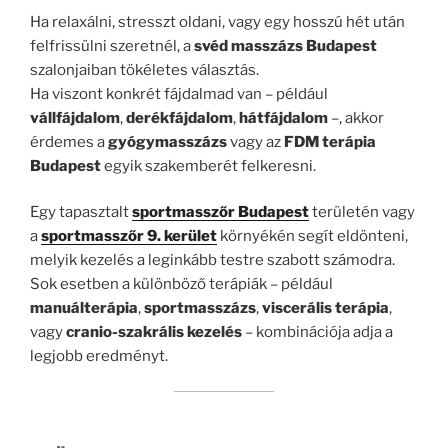
Ha relaxálni, stresszt oldani, vagy egy hosszú hét után
felfrissülni szeretnél, a
svéd masszázs Budapest
szalonjaiban tökéletes választás.
Ha viszont konkrét fájdalmad van – például
vállfájdalom
,
derékfájdalom
,
hátfájdalom
–, akkor
érdemes a
gyógymasszázs
vagy az
FDM terápia
Budapest
egyik szakemberét felkeresni.
Egy tapasztalt
sportmasszőr Budapest
területén vagy
a
sportmasszőr 9. kerület
környékén segít eldönteni,
melyik kezelés a leginkább testre szabott számodra.
Sok esetben a különböző terápiák – például
manuálterápia
,
sportmasszázs
,
viscerális terápia
,
vagy
cranio-szakrális kezelés
– kombinációja adja a
legjobb eredményt.