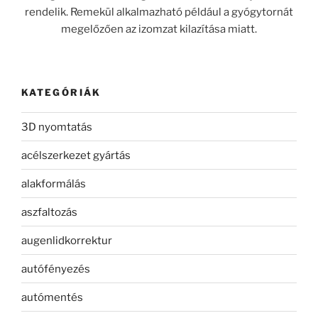
rendelik. Remekül alkalmazható például a gyógytornát
megelőzően az izomzat kilazítása miatt.
KATEGÓRIÁK
3D nyomtatás
acélszerkezet gyártás
alakformálás
aszfaltozás
augenlidkorrektur
autófényezés
autómentés