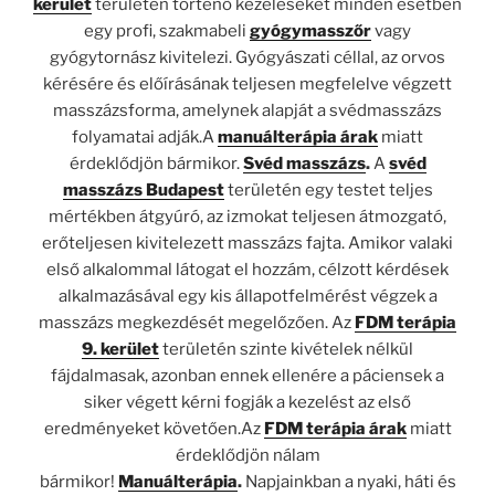
kerület
területén történő kezeléseket minden esetben
egy profi, szakmabeli
gyógymasszőr
vagy
gyógytornász kivitelezi. Gyógyászati céllal, az orvos
kérésére és előírásának teljesen megfelelve végzett
masszázsforma, amelynek alapját a svédmasszázs
folyamatai adják.A
manuálterápia árak
miatt
érdeklődjön bármikor.
Svéd masszázs
.
A
svéd
masszázs Budapest
területén egy testet teljes
mértékben átgyúró, az izmokat teljesen átmozgató,
erőteljesen kivitelezett masszázs fajta. Amikor valaki
első alkalommal látogat el hozzám, célzott kérdések
alkalmazásával egy kis állapotfelmérést végzek a
masszázs megkezdését megelőzően. Az
FDM terápia
9. kerület
területén szinte kivételek nélkül
fájdalmasak, azonban ennek ellenére a páciensek a
siker végett kérni fogják a kezelést az első
eredményeket követően.Az
FDM terápia árak
miatt
érdeklődjön nálam
bármikor!
Manuálterápia
.
Napjainkban a nyaki, háti és