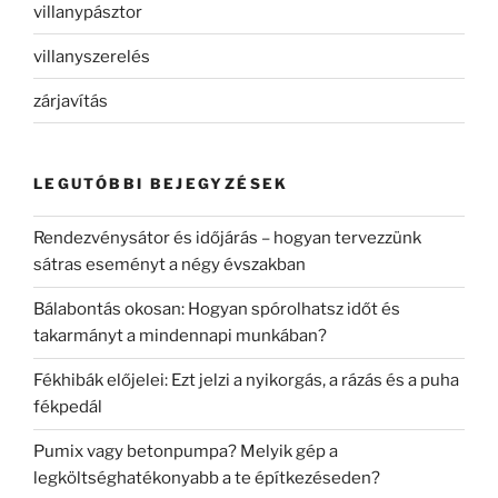
villanypásztor
villanyszerelés
zárjavítás
LEGUTÓBBI BEJEGYZÉSEK
Rendezvénysátor és időjárás – hogyan tervezzünk
sátras eseményt a négy évszakban
Bálabontás okosan: Hogyan spórolhatsz időt és
takarmányt a mindennapi munkában?
Fékhibák előjelei: Ezt jelzi a nyikorgás, a rázás és a puha
fékpedál
Pumix vagy betonpumpa? Melyik gép a
legköltséghatékonyabb a te építkezéseden?