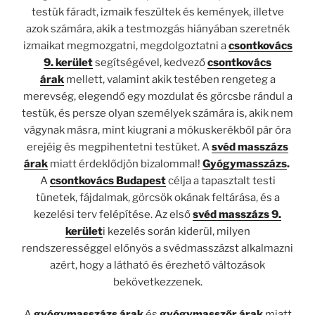
testük fáradt, izmaik feszültek és kemények, illetve
azok számára, akik a testmozgás hiányában szeretnék
izmaikat megmozgatni, megdolgoztatni a
csontkovács
9. kerület
segítségével, kedvező
csontkovács
árak
mellett, valamint akik testében rengeteg a
merevség, elegendő egy mozdulat és görcsbe rándul a
testük, és persze olyan személyek számára is, akik nem
vágynak másra, mint kiugrani a mókuskerékből pár óra
erejéig és megpihentetni testüket. A
svéd masszázs
árak
miatt érdeklődjön bizalommal!
Gyógymasszázs
.
A
csontkovács Budapest
célja a tapasztalt testi
tünetek, fájdalmak, görcsök okának feltárása, és a
kezelési terv felépítése. Az első
svéd masszázs 9.
kerület
i kezelés során kiderül, milyen
rendszerességgel előnyös a svédmasszázst alkalmazni
azért, hogy a látható és érezhető változások
bekövetkezzenek.
A
gyógymasszázs árak
és
gyógymasszőr árak
miatt