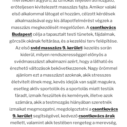
mértékben átgyúró, az izmokat teljesen átmozgató,
erőteljesen kivitelezett masszázs fajta. Amikor valaki
első alkalommal látogat el hozzám, célzott kérdések
alkalmazásával egy kis állapotfelmérést végzek a
masszázs megkezdését megelőzően. A
csontkovács
Budapest
célja a tapasztalt testi tünetek, fájdalmak,
görcsök okának feltárása, és a kezelési terv felépítése.
Az első
svéd masszázs 9. kerület
i kezelés során
kiderül, milyen rendszerességgel előnyös a
svédmasszázst alkalmazni azért, hogy a látható és
érezhető változások bekövetkezzenek. Nagy örömmel
ajánlom ezt a masszázst azoknak, akik stresszes
életvitelt élnek meg, kevés idejük van saját magukra,
esetleg aktív sportolók és a sportolás miatt testük
fáradt, izmaik feszültek és kemények, illetve azok
számára, akik a testmozgás hiányában szeretnék
izmaikat megmozgatni, megdolgoztatni a
csontkovács
9. kerület
segítségével, kedvező
csontkovács árak
mellett, valamint akik testében rengeteg a merevség,