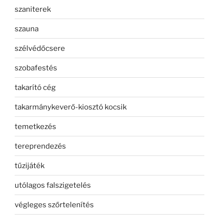
szaniterek
szauna
szélvédőcsere
szobafestés
takarító cég
takarmánykeverő-kiosztó kocsik
temetkezés
tereprendezés
tűzijáték
utólagos falszigetelés
végleges szőrtelenítés