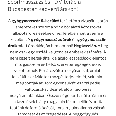
Sportmasszázs és FDM terápia
Budapesten kedvező árakon!
A
gyógymasszőr 9. kerület
területén a vizsgálat során
ismereteket szerez a bőr, a bőr alatti kötőszövet
állapotáról és ezeknek megfelelően hajtja végre a
kezelést. A
gyógymasszázs árak
és
gyógymasszőr
árak
miatt érdeklődjön bizalommal!
Hegkezelés
.
A heg
nem csak egy esztétikai gond az emberek számára. A
nem kezelt hegek által kialakuló letapadások jelentős
mozgásszervi és belső szervi betegségekhez is
vezethetnek. Korlátozzák a mozgásunkat, emiatt
leszűkítik az ízületek mozgásterjedelmét, valamint
megbontják az izom egyensúlyát, ezáltal pedig
változásokat idéznek elő a fiziológiás
mozgásmintáinkban. Összességében ha fáj a hátam és
a kezelések hiánya nagy mértékben előidézhetik
testünk deformálódását, korai rugalmatlanná válását,
fáradását és az öregedését. A heggyógyulás