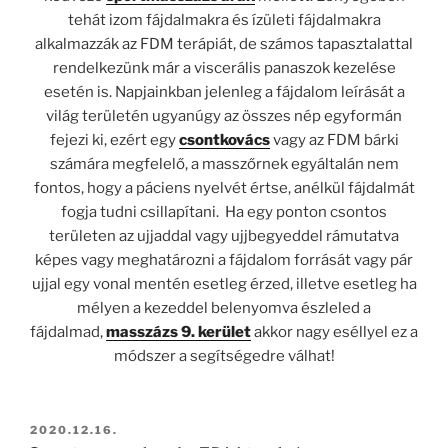
tehát izom fájdalmakra és ízületi fájdalmakra
alkalmazzák az FDM terápiát, de számos tapasztalattal
rendelkezünk már a viscerális panaszok kezelése
esetén is. Napjainkban jelenleg a fájdalom leírását a
világ területén ugyanúgy az összes nép egyformán
fejezi ki, ezért egy
csontkovács
vagy az FDM bárki
számára megfelelő, a masszőrnek egyáltalán nem
fontos, hogy a páciens nyelvét értse, anélkül fájdalmát
fogja tudni csillapítani. Ha egy ponton csontos
területen az ujjaddal vagy ujjbegyeddel rámutatva
képes vagy meghatározni a fájdalom forrását vagy pár
ujjal egy vonal mentén esetleg érzed, illetve esetleg ha
mélyen a kezeddel belenyomva észleled a
fájdalmad,
masszázs 9. kerület
akkor nagy eséllyel ez a
módszer a segítségedre válhat!
BEKÜLDVE:
2020.12.16.