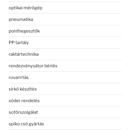
optikai mérőgép
pneumatika
ponthegesztők
PP tartály
raktártechnika
rendezvénysátor bérlés
rovarirtás
sírkő készítés
sóder rendelés
sofőrszolgálat
spiko cső gyártás