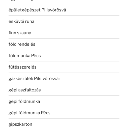
épületgépészet Pilisvörösvá
esküvői ruha
finn szauna
föld rendelés
földmunka Pécs
fűtésszerelés
gázkészülék Pilsivörösvár
gépi aszfaltozás
gépi földmunka
gépi földmunka Pécs
gipszkarton