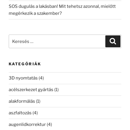
SOS dugulás a lakásban! Mit tehetsz azonnal, mielőtt
megérkezik a szakember?
Keresés
Keresé
a
következő
kifejezésre:
KATEGÓRIÁK
3D nyomtatás
(4)
acélszerkezet gyártás
(1)
alakformálás
(1)
aszfaltozás
(4)
augenlidkorrektur
(4)