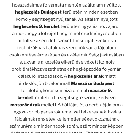
hosszadalmas folyamata mentén az általam nyújtott
hegkezelés Budapest
területén minden esetben
komoly segítséget nyújtanak. Az általam nyújtott
hegkezelés 9. kerület
területén ugyanis hozzájárul
ahhoz, hogy a létrejött heg minél eredményesebben
betöltse az eredeti szövet funkcióját. Ezeknek a
technikáknak hatalmas szerepük van a fájdalom
csökkentése érdekében és az életminőség javításában
is, ugyanis a kezelés elkerülése végett komoly
problémákhoz vezethetnek a hegképződés folyamán
kialakuló letapadások. A
hegkezelés árak
miatt
érdeklődjön bizalommal!
Masszázs Budapest
területén, keressen bizalommal
masszőr 9.
kerület
területén ha segítségre szorul, kedvező
masszőr árak
mellett!A hátfájás és a derékfájdalom a
leggyakoribb panaszok, amellyel felkeresnek. Ezek a
fájdalmak rengeteg kellemetlenséget okozhatnak
számunkra a mindennapok során, ezért mindenképpen