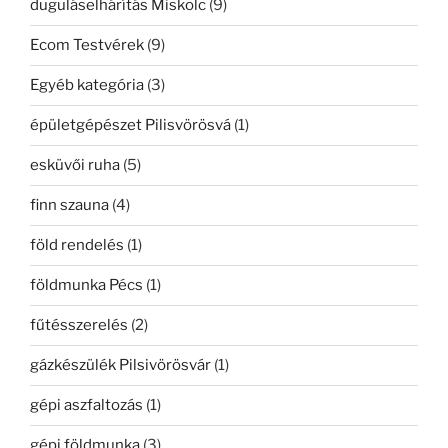
duguláselhárítás Miskolc
(9)
Ecom Testvérek
(9)
Egyéb kategória
(3)
épületgépészet Pilisvörösvá
(1)
esküvői ruha
(5)
finn szauna
(4)
föld rendelés
(1)
földmunka Pécs
(1)
fűtésszerelés
(2)
gázkészülék Pilsivörösvár
(1)
gépi aszfaltozás
(1)
gépi földmunka
(3)