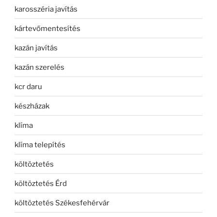
karosszéria javítás
kártevőmentesítés
kazán javítás
kazán szerelés
kcr daru
készházak
klíma
klíma telepítés
költöztetés
költöztetés Érd
költöztetés Székesfehérvár