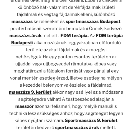
érdemes őket megfelelően kezelni. Ebben a cikkben a
különböző hát- valamint derékfájdalmak, izületi
fájdalmak és végtag fájdalmak elleni, különböző
masszázs
kezeléseket és
sportmasszázs Budapest
pozitív hatásait szeretném bemutatni Önnek, kedvező
masszázs árak
mellett.
FDM terápia
.
Az
FDM terápia
Budapest
i alkalmazásának leggyakrabban előforduló
területe az akut fájdalmak és a mozgási
nehézségek. Ha egy ponton csontos területen az
ujjaddal vagy ujjbegyeddel rámutatva képes vagy
meghatározni a fájdalom forrását vagy pár ujjal egy
vonal mentén esetleg érzed, illetve esetleg ha mélyen
a kezeddel belenyomva észleled a fájdalmad,
masszázs 9. kerület
akkor nagy eséllyel ez a módszer a
segítségedre válhat! A testbeszéded alapján a
masszőr
azonnal felismeri, hogy melyik manuális
technika lesz szükséges ahhoz, hogy segítséget legyen
képes nyújtani számára.
Sportmassázs 9. kerület
területén kedvező
sportmasszázs árak
mellett.