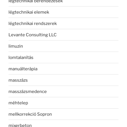
légtechnikai berendezések
légtechnikai elemek
légtechnikai rendszerek
Levante Consulting LLC
limuzin
lomtalanítás
manuálterápia
masszázs
masszázsmedence
méhtelep
mellkorrekció Sopron
mixerbeton