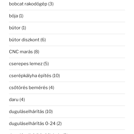
bobcat rakodógép
(3)
bója
(1)
bútor
(1)
bútor diszkont
(6)
CNC marás
(8)
cserepes lemez
(5)
cserépkályha építés
(10)
csőtörés bemérés
(4)
daru
(4)
duguláselhárítás
(10)
duguláselhárítás 0-24
(2)