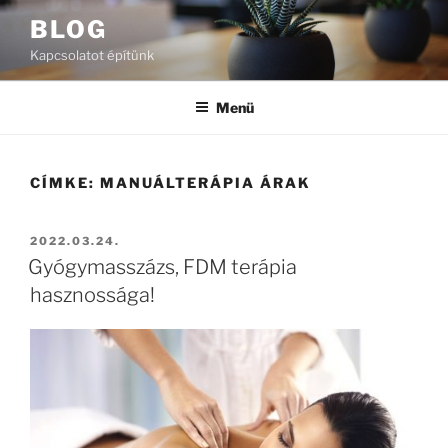
Tartalomhoz
BLOG
Kapcsolatot építünk
Menü
CÍMKE:
MANUÁLTERÁPIA ÁRAK
BEKÜLDVE:
2022.03.24.
Gyógymasszázs, FDM terápia
hasznossága!