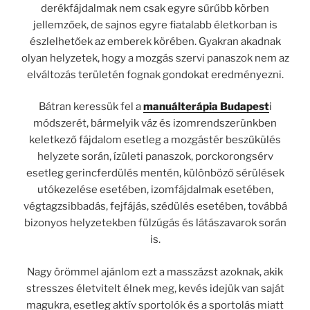
derékfájdalmak nem csak egyre sűrűbb körben
jellemzőek, de sajnos egyre fiatalabb életkorban is
észlelhetőek az emberek körében. Gyakran akadnak
olyan helyzetek, hogy a mozgás szervi panaszok nem az
elváltozás területén fognak gondokat eredményezni.
Bátran keressük fel a
manuálterápia Budapest
i
módszerét, bármelyik váz és izomrendszerünkben
keletkező fájdalom esetleg a mozgástér beszűkülés
helyzete során, ízületi panaszok, porckorongsérv
esetleg gerincferdülés mentén, különböző sérülések
utókezelése esetében, izomfájdalmak esetében,
végtagzsibbadás, fejfájás, szédülés esetében, továbbá
bizonyos helyzetekben fülzúgás és látászavarok során
is.
Nagy örömmel ajánlom ezt a masszázst azoknak, akik
stresszes életvitelt élnek meg, kevés idejük van saját
magukra, esetleg aktív sportolók és a sportolás miatt