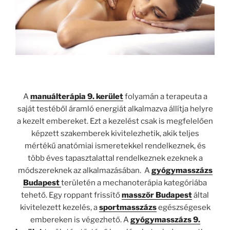
A
manuálterápia 9. kerület
folyamán a terapeuta a
saját testéből áramló energiát alkalmazva állítja helyre
a kezelt embereket. Ezt a kezelést csak is megfelelően
képzett szakemberek kivitelezhetik, akik teljes
mértékű anatómiai ismeretekkel rendelkeznek, és
több éves tapasztalattal rendelkeznek ezeknek a
módszereknek az alkalmazásában. A
gyógymasszázs
Budapest
területén a mechanoterápia kategóriába
tehető. Egy roppant frissítő
masszőr Budapest
által
kivitelezett kezelés, a
sportmasszázs
egészségesek
embereken is végezhető. A
gyógymasszázs 9.