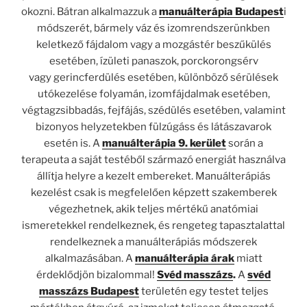
okozni. Bátran alkalmazzuk a
manuálterápia Budapest
i
módszerét, bármely váz és izomrendszerünkben
keletkező fájdalom vagy a mozgástér beszűkülés
esetében, ízületi panaszok, porckorongsérv
vagy gerincferdülés esetében, különböző sérülések
utókezelése folyamán, izomfájdalmak esetében,
végtagzsibbadás, fejfájás, szédülés esetében, valamint
bizonyos helyzetekben fülzúgáss és látászavarok
esetén is. A
manuálterápia 9. kerület
során a
terapeuta a saját testéből származó energiát használva
állítja helyre a kezelt embereket. Manuálterápiás
kezelést csak is megfelelően képzett szakemberek
végezhetnek, akik teljes mértékű anatómiai
ismeretekkel rendelkeznek, és rengeteg tapasztalattal
rendelkeznek a manuálterápiás módszerek
alkalmazásában. A
manuálterápia árak
miatt
érdeklődjön bizalommal!
Svéd masszázs
.
A
svéd
masszázs Budapest
területén egy testet teljes