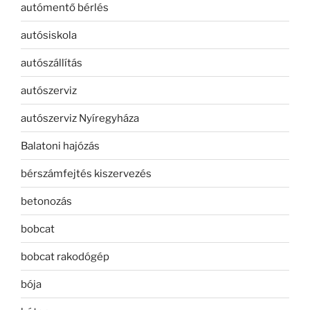
autómentő bérlés
autósiskola
autószállítás
autószerviz
autószerviz Nyíregyháza
Balatoni hajózás
bérszámfejtés kiszervezés
betonozás
bobcat
bobcat rakodógép
bója