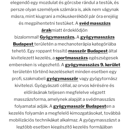
elegendő egy mozdulat és görcsbe rándul a testük, és
persze olyan személyek számára is, akik nem vágynak
másra, mint kiugrani a mókuskerékből pár óra erejéig
és megpihentetni testüket. A
svéd masszázs
árak
miatt érdeklődjön
bizalommal!
Gyógymasszázs
.
A
gyógymasszázs
Budapest
területén a mechanoterápia kategóriába
tehető. Egy roppant frissítő
masszőr Budapest
által
kivitelezett kezelés, a
sportmasszázs
egészségesek
embereken is végezhető. A
gyógymasszázs 9. kerület
területén történő kezeléseket minden esetben egy
profi, szakmabeli
gyógymasszőr
vagy gyógytornász
kivitelezi. Gyógyászati céllal, az orvos kérésére és
előírásának teljesen megfelelve végzett
masszázsforma, amelynek alapját a svédmasszázs
folyamatai adják. A
gyógymasszőr Budapest
en a
kezelés folyamán a megfelelő kimozgatásokat, továbbá
mobilizációs technikákat alkalmaz. A gyógymasszázst a
legtöbb esetben kiegészítő kezelés formájában