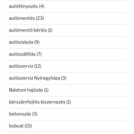
autófényezés
(4)
autómentés
(23)
autómentő bérlés
(1)
autósiskola
(9)
autószállítás
(7)
autószerviz
(12)
autószerviz Nyíregyháza
(3)
Balatoni hajózás
(1)
bérszámfejtés kiszervezés
(1)
betonozás
(3)
bobcat
(15)