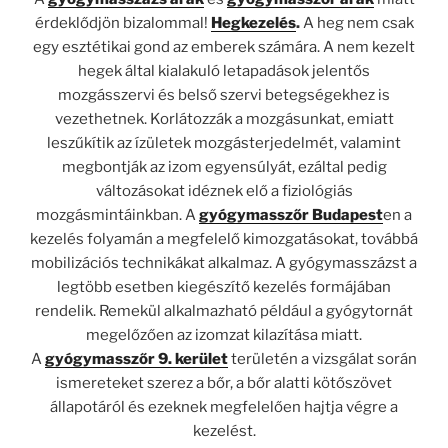
érdeklődjön bizalommal!
Hegkezelés
.
A heg nem csak
egy esztétikai gond az emberek számára. A nem kezelt
hegek által kialakuló letapadások jelentős
mozgásszervi és belső szervi betegségekhez is
vezethetnek. Korlátozzák a mozgásunkat, emiatt
leszűkítik az ízületek mozgásterjedelmét, valamint
megbontják az izom egyensúlyát, ezáltal pedig
változásokat idéznek elő a fiziológiás
mozgásmintáinkban. A
gyógymasszőr Budapest
en a
kezelés folyamán a megfelelő kimozgatásokat, továbbá
mobilizációs technikákat alkalmaz. A gyógymasszázst a
legtöbb esetben kiegészítő kezelés formájában
rendelik. Remekül alkalmazható például a gyógytornát
megelőzően az izomzat kilazítása miatt.
A
gyógymasszőr 9. kerület
területén a vizsgálat során
ismereteket szerez a bőr, a bőr alatti kötőszövet
állapotáról és ezeknek megfelelően hajtja végre a
kezelést.