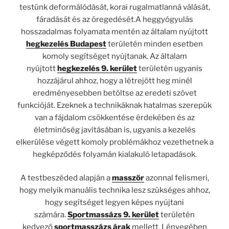
testünk deformálódását, korai rugalmatlanná válását,
fáradását és az öregedését.A heggyógyulás
hosszadalmas folyamata mentén az általam nyújtott
hegkezelés Budapest
területén minden esetben
komoly segítséget nyújtanak. Az általam
nyújtott
hegkezelés 9. kerület
területén ugyanis
hozzájárul ahhoz, hogy a létrejött heg minél
eredményesebben betöltse az eredeti szövet
funkcióját. Ezeknek a technikáknak hatalmas szerepük
van a fájdalom csökkentése érdekében és az
életminőség javításában is, ugyanis a kezelés
elkerülése végett komoly problémákhoz vezethetnek a
hegképződés folyamán kialakuló letapadások.
A testbeszéded alapján a
masszőr
azonnal felismeri,
hogy melyik manuális technika lesz szükséges ahhoz,
hogy segítséget legyen képes nyújtani
számára.
Sportmassázs 9. kerület
területén
kedvező
sportmasszázs árak
mellett. Lényegében