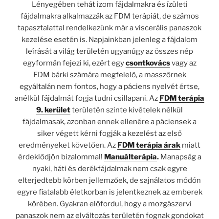
Lényegében tehát izom fájdalmakra és ízületi
fájdalmakra alkalmazzák az FDM terápiát, de számos
tapasztalattal rendelkezünk már a viscerális panaszok
kezelése esetén is. Napjainkban jelenleg a fájdalom
leírását a világ területén ugyanúgy az összes nép
egyformán fejezi ki, ezért egy
csontkovács
vagy az
FDM bárki számára megfelelő, a masszőrnek
egyáltalán nem fontos, hogy a páciens nyelvét értse,
anélkül fájdalmát fogja tudni csillapani. Az
FDM terápia
9. kerület
területén szinte kivételek nélkül
fájdalmasak, azonban ennek ellenére a páciensek a
siker végett kérni fogják a kezelést az első
eredményeket követően. Az
FDM terápia árak
miatt
érdeklődjön bizalommal!
Manuálterápia
.
Manapság a
nyaki, háti és derékfájdalmak nem csak egyre
elterjedtebb körben jellemzőek, de sajnálatos módón
egyre fiatalabb életkorban is jelentkeznek az emberek
körében. Gyakran előfordul, hogy a mozgászervi
panaszok nem az elváltozás területén fognak gondokat