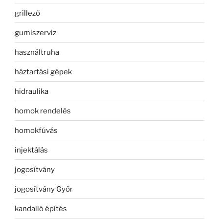
grillező
gumiszerviz
használtruha
háztartási gépek
hidraulika
homok rendelés
homokfúvás
injektálás
jogosítvány
jogosítvány Győr
kandalló építés