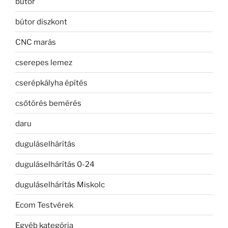
bútor
bútor diszkont
CNC marás
cserepes lemez
cserépkályha építés
csőtörés bemérés
daru
duguláselhárítás
duguláselhárítás 0-24
duguláselhárítás Miskolc
Ecom Testvérek
Egyéb kategória