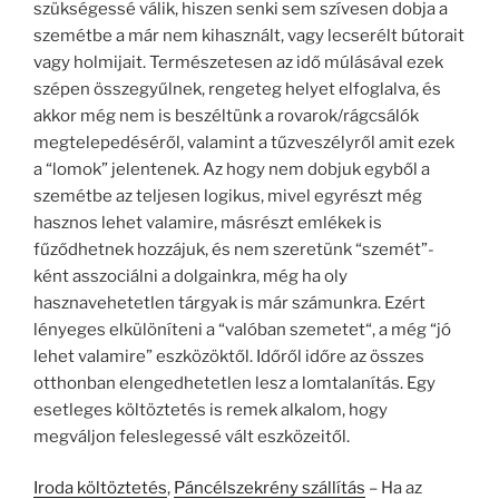
szükségessé válik, hiszen senki sem szívesen dobja a
szemétbe a már nem kihasznált, vagy lecserélt bútorait
vagy holmijait. Természetesen az idő múlásával ezek
szépen összegyűlnek, rengeteg helyet elfoglalva, és
akkor még nem is beszéltünk a rovarok/rágcsálók
megtelepedéséről, valamint a tűzveszélyről amit ezek
a “lomok” jelentenek. Az hogy nem dobjuk egyből a
szemétbe az teljesen logikus, mivel egyrészt még
hasznos lehet valamire, másrészt emlékek is
fűződhetnek hozzájuk, és nem szeretünk “szemét”-
ként asszociálni a dolgainkra, még ha oly
hasznavehetetlen tárgyak is már számunkra. Ezért
lényeges elkülöníteni a “valóban szemetet“, a még “jó
lehet valamire” eszközöktől. Időről időre az összes
otthonban elengedhetetlen lesz a lomtalanítás. Egy
esetleges költöztetés is remek alkalom, hogy
megváljon feleslegessé vált eszközeitől.
Iroda költöztetés
,
Páncélszekrény szállítás
– Ha az