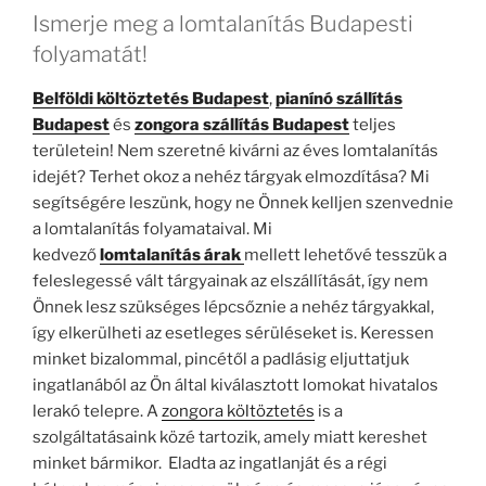
Ismerje meg a lomtalanítás Budapesti
folyamatát!
Belföldi költöztetés Budapest
,
pianínó szállítás
Budapest
és
zongora szállítás Budapest
teljes
területein! Nem szeretné kivárni az éves lomtalanítás
idejét? Terhet okoz a nehéz tárgyak elmozdítása? Mi
segítségére leszünk, hogy ne Önnek kelljen szenvednie
a lomtalanítás folyamataival. Mi
kedvező
lomtalanítás
árak
mellett lehetővé tesszük a
feleslegessé vált tárgyainak az elszállítását, így nem
Önnek lesz szükséges lépcsőznie a nehéz tárgyakkal,
így elkerülheti az esetleges sérüléseket is. Keressen
minket bizalommal, pincétől a padlásig eljuttatjuk
ingatlanából az Ön által kiválasztott lomokat hivatalos
lerakó telepre. A
zongora költöztetés
is a
szolgáltatásaink közé tartozik, amely miatt kereshet
minket bármikor. Eladta az ingatlanját és a régi