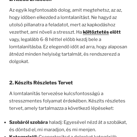
Az egyik legfontosabb dolog, amit megtehetsz, az az,
hogy időben elkezded a lomtalanítást. Ne hagyd az
utolsó pillanatra a feladatot, mert az kapkodáshoz
vezethet, ami növeli a stresszt. Ha
költöztetés
előtt
vagy, legalább 6-8 héttel előbb kezdj bele a
lomtalanításba. Ez elegendő időt ad arra, hogy alaposan
átnézd minden helyiség tartalmát, és rendszerezd a
dolgokat.
2. Készíts Részletes Tervet
A lomtalanítás tervezése kulcsfontosságú a
stresszmentes folyamat érdekében. Készíts részletes
tervet, amely tartalmazza a következő lépéseket:
Szobáról szobára
haladj: Egyesével nézd át a szobákat,
és döntsd el, mi maradjon, és mi menjen.