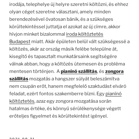
irodája, telephelye új helyre szeretni költözni, és ehhez
olyan céget szeretne választani, amely minden
berendezésével óvatosan bánik, és a szükséges
körültekintéssel juttatja el azokat az új címre, akkor
hívjon minket bizalommal
iroda költöztetés
Budapest
miatt. Akár épületen belül vált szükségessé a
költözés, akár az ország másik felébe települne át,
kisegítő és tapasztalt munkatársaink segítségére
válnak abban, hogy a költözés ütemesen és probléma
mentesen történjen. A
pianínó szállítás
, és
zongora
szállítás
mozgatás a hangszer súlyát beleszámítva
nem csupán erőt, hanem megfelelő szaktudást elváró
feladat, ezért fontos szakemberre bízni. Egy
pianínó
költöztetés
, azaz egy zongora mozgatása során
hatalmas értéke, és könnyű sérülékenysége végett
erőteljes figyelmet és körültekintést igényel.
BEKÜLDVE:
2021.08.31.