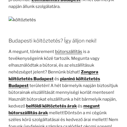
napján állunk szolgálatára.
Budapesti költöztetés? Így álljon neki!
A megunt, tönkrement
bútorszállítás
is a
tevékenységeink közé tartozik. Megunta vagy
elhasználódtak a bútorai, és az elszállításuk
nehézséget jelent? Bennünk bízhat!
Zongora
költöztetés Budapest
és
pianínó költöztetés
Budapest
területén! A hét bármelyik napján biztosítjuk
bútorainak elszállítását mennyiségi korlát mentesen!
Használt bútorokat elszállítunk a hét bármelyik napján,
kedvező
belföldi költöztetés árak
és
megunt
bútorszállítás árak
mellett!Döntsön a mi cégünk
széles körű szolgáltatásai és kedvező árai mellett! Nem
fogunk ügyfeleink számára csalódást okozni sosem!