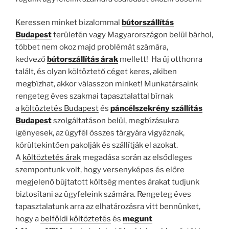
Keressen minket bizalommal
bútorszállítás
Budapest
területén vagy Magyarországon belül bárhol,
többet nem okoz majd problémát számára,
kedvező
bútorszállítás árak
mellett! Ha új otthonra
talált, és olyan költöztető céget keres, akiben
megbízhat, akkor válasszon minket! Munkatársaink
rengeteg éves szakmai tapasztalattal bírnak
a
költöztetés Budapest
és
páncélszekrény szállítás
Budapest
szolgáltatáson belül, megbízásukra
igényesek, az ügyfél összes tárgyára vigyáznak,
körültekintően pakolják és szállítják el azokat.
A
költöztetés árak
megadása során az elsődleges
szempontunk volt, hogy versenyképes és előre
megjelenő bújtatott költség mentes árakat tudjunk
biztosítani az ügyfeleink számára. Rengeteg éves
tapasztalatunk arra az elhatározásra vitt bennünket,
hogy a
belföldi költöztetés
és
megunt