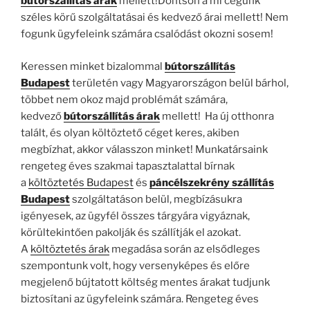
bútorszállítás árak
mellett!Döntsön a mi cégünk
széles körű szolgáltatásai és kedvező árai mellett! Nem
fogunk ügyfeleink számára csalódást okozni sosem!
Keressen minket bizalommal
bútorszállítás
Budapest
területén vagy Magyarországon belül bárhol,
többet nem okoz majd problémát számára,
kedvező
bútorszállítás árak
mellett! Ha új otthonra
talált, és olyan költöztető céget keres, akiben
megbízhat, akkor válasszon minket! Munkatársaink
rengeteg éves szakmai tapasztalattal bírnak
a
költöztetés Budapest
és
páncélszekrény szállítás
Budapest
szolgáltatáson belül, megbízásukra
igényesek, az ügyfél összes tárgyára vigyáznak,
körültekintően pakolják és szállítják el azokat.
A
költöztetés árak
megadása során az elsődleges
szempontunk volt, hogy versenyképes és előre
megjelenő bújtatott költség mentes árakat tudjunk
biztosítani az ügyfeleink számára. Rengeteg éves