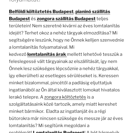
Belföldi költöztetés Budapest
,
pianínó szállítás
Budapest
és
zongora szállítás Budapest
teljes
területein! Nem szeretné kivárni az éves lomtalanítás
idejét? Terhet okoz a nehéz tárgyak elmozdítása? Mi
segítségére leszünk, hogy ne Önnek kelljen szenvednie
a lomtalanítás folyamataival. Mi
kedvező
lomtalanítás
árak
mellett lehetővé tesszük a
feleslegessé vált tárgyainak az elszállítását, így nem
Önnek lesz szükséges lépcsőznie a nehéz tárgyakkal,
így elkerülheti az esetleges sérüléseket is. Keressen
minket bizalommal, pincétől a padlásig eljuttatjuk
ingatlanából az Ön által kiválasztott lomokat hivatalos
lerakó telepre. A
zongora költöztetés
is a
szolgáltatásaink közé tartozik, amely miatt kereshet
minket bármikor. Eladta az ingatlanját és a régi
bútorokra már nincsen szüksége és messze jár az éves
lomtalanítás? Mi segítünk megoldani a
problémát!
Lomtalanítás
Budapest
! A hét bármelyik