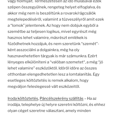
vagy holmijait. Természetesen az idő múlásával ezek
szépen összegyűlnek, rengeteg helyet elfoglalva, és
akkor még nem is beszéltünk a rovarok/rágcsálók
megtelepedéséről, valamint a tűzveszélyről amit ezek
a “lomok” jelentenek. Az hogy nem dobjuk egyből a
szemétbe az teljesen logikus, mivel egyrészt még
hasznos lehet valamire, másrészt emlékek is
fűződhetnek hozzájuk, és nem szeretünk “szemét”-
ként asszociálni a dolgainkra, még ha oly
hasznavehetetlen tárgyak is már számunkra. Ezért
lényeges elkülöníteni a “valóban szemetet“, a még “jó
lehet valamire” eszközöktől. Időről időre az összes
otthonban elengedhetetlen lesz a lomtalanítás. Egy
esetleges költöztetés is remek alkalom, hogy
megváljon feleslegessé vált eszközeitől.
Iroda költöztetés
,
Páncélszekrény szállítás
– Ha az
irodája, telephelye új helyre szeretni költözni, és ehhez
olyan céget szeretne választani, amely minden