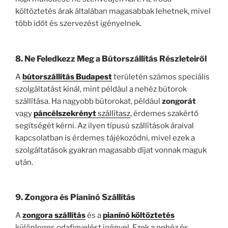
költöztetés árak általában magasabbak lehetnek, mivel
több időt és szervezést igényelnek.
8. Ne Feledkezz Meg a Bútorszállítás Részleteiről
A
bútorszállítás Budapest
területén számos speciális
szolgáltatást kínál, mint például a nehéz bútorok
szállítása. Ha nagyobb bútorokat, például
zongorát
vagy
páncélszekrényt
szállítasz
, érdemes szakértő
segítségét kérni. Az ilyen típusú szállítások áraival
kapcsolatban is érdemes tájékozódni, mivel ezek a
szolgáltatások gyakran magasabb díjat vonnak maguk
után.
9. Zongora és Pianínó Szállítás
A
zongora szállítás
és a
pianínó költöztetés
különleges odafigyelést igényel. Ezek a nehéz és