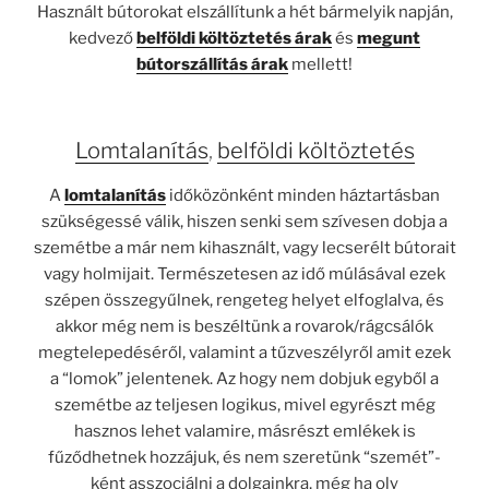
Használt bútorokat elszállítunk a hét bármelyik napján,
kedvező
belföldi költöztetés árak
és
megunt
bútorszállítás árak
mellett!
Lomtalanítás
,
belföldi költöztetés
A
lomtalanítás
időközönként minden háztartásban
szükségessé válik, hiszen senki sem szívesen dobja a
szemétbe a már nem kihasznált, vagy lecserélt bútorait
vagy holmijait. Természetesen az idő múlásával ezek
szépen összegyűlnek, rengeteg helyet elfoglalva, és
akkor még nem is beszéltünk a rovarok/rágcsálók
megtelepedéséről, valamint a tűzveszélyről amit ezek
a “lomok” jelentenek. Az hogy nem dobjuk egyből a
szemétbe az teljesen logikus, mivel egyrészt még
hasznos lehet valamire, másrészt emlékek is
fűződhetnek hozzájuk, és nem szeretünk “szemét”-
ként asszociálni a dolgainkra, még ha oly