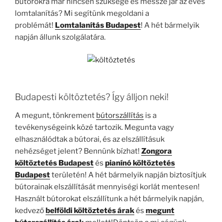
bútorokra már nincsen szüksége és messze jár az éves
lomtalanítás? Mi segítünk megoldani a
problémát!
Lomtalanítás
Budapest
! A hét bármelyik
napján állunk szolgálatára.
Budapesti költöztetés? Így álljon neki!
A megunt, tönkrement
bútorszállítás
is a
tevékenységeink közé tartozik. Megunta vagy
elhasználódtak a bútorai, és az elszállításuk
nehézséget jelent? Bennünk bízhat!
Zongora
költöztetés Budapest
és
pianínó költöztetés
Budapest
területén! A hét bármelyik napján biztosítjuk
bútorainak elszállítását mennyiségi korlát mentesen!
Használt bútorokat elszállítunk a hét bármelyik napján,
kedvező
belföldi költöztetés árak
és
megunt