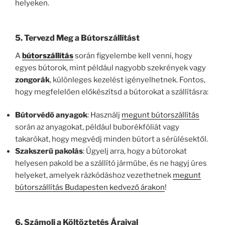
helyeken.
5. Tervezd Meg a Bútorszállítást
A
bútorszállítás
során figyelembe kell venni, hogy
egyes bútorok, mint például nagyobb szekrények vagy
zongorák
, különleges kezelést igényelhetnek. Fontos,
hogy megfelelően előkészítsd a bútorokat a szállításra:
Bútorvédő anyagok
: Használj
megunt bútorszállítás
során az anyagokat, például buborékfóliát vagy
takarókat, hogy megvédj minden bútort a sérülésektől.
Szakszerű pakolás
: Ügyelj arra, hogy a bútorokat
helyesen pakold be a szállító járműbe, és ne hagyj üres
helyeket, amelyek rázkódáshoz vezethetnek
megunt
bútorszállítás Budapesten kedvező árakon
!
6. Számolj a Költöztetés Áraival