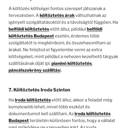
A költözés költségei fontos szerepet játszanak a
tervezésben. A
költöztetés árak
változhatnak az
igényelt szolgáltatásoktól és a távolságtól függően. Ha
belföldi költöztetés
előtt állsz, például
belföldi
költöztetés Budapest
esetén, érdemes több
szolgáltatót is megkérdezni, és összehasonlítani az
árakat. Ne felejtsd el figyelembe venni az extra
költségeket, mint például a nehezen kezelhető tárgyak
szállításának díját (pl.
pianínó költöztetés
,
páncélszekrény szállítás
).
7. Költöztetés Iroda Szinten
Ha
iroda költöztetés
előtt állsz, akkor a feladat még
komplexebb lehet, mivel több eszközt és
dokumentumot kell szállítani. Az
iroda költöztetés
Budapest
területén különösen fontos, hogy a vállalat
napi működése ne szenvedjen kárt. Az iroda