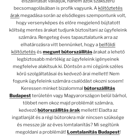
elszállítását vállaljuk, hanem azok szakszerű
becsomagolásában is profik vagyunk. A
költöztetés
árak
megadása során az elsődleges szempontunk volt,
hogy versenyképes és előre megjelenő bújtatott
költség mentes árakat tudjunk biztosítani az ügyfeleink
számára. Rengeteg éves tapasztalatunk arra az
elhatározásra vitt bennünket, hogy a
belföldi
költöztetés
és
megunt bútorszállítás
árakat a lehető
legbiztosabb mértékig az ügyfeleink igényeinek
megfelelve alakítsuk ki. Döntsön a mi cégünk széles
körű szolgáltatásai és kedvező árai mellett! Nem
fogunk ügyfeleink számára csalódást okozni sosem!
Keressen minket bizalommal
bútorszállítás
Budapest
területén vagy Magyarországon belül bárhol,
többet nem okoz majd problémát számára,
kedvező
bútorszállítás árak
mellett! Eladta az
ingatlanját és a régi bútorokra már nincsen szüksége
és messze jár az éves lomtalanítás? Mi segítünk
megoldani a problémát!
Lomtalanítás
Budapest
!