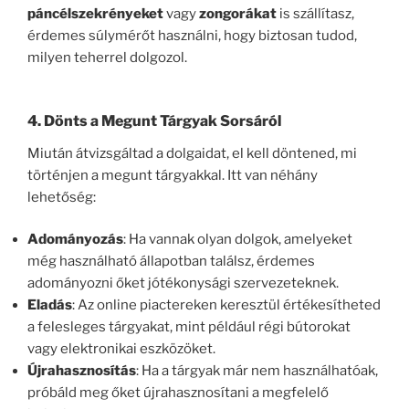
páncélszekrényeket
vagy
zongorákat
is szállítasz,
érdemes súlymérőt használni, hogy biztosan tudod,
milyen teherrel dolgozol.
4. Dönts a Megunt Tárgyak Sorsáról
Miután átvizsgáltad a dolgaidat, el kell döntened, mi
történjen a megunt tárgyakkal. Itt van néhány
lehetőség:
Adományozás
: Ha vannak olyan dolgok, amelyeket
még használható állapotban találsz, érdemes
adományozni őket jótékonysági szervezeteknek.
Eladás
: Az online piactereken keresztül értékesítheted
a felesleges tárgyakat, mint például régi bútorokat
vagy elektronikai eszközöket.
Újrahasznosítás
: Ha a tárgyak már nem használhatóak,
próbáld meg őket újrahasznosítani a megfelelő