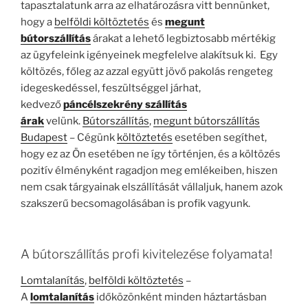
tapasztalatunk arra az elhatározásra vitt bennünket,
hogy a
belföldi költöztetés
és
megunt
bútorszállítás
árakat a lehető legbiztosabb mértékig
az ügyfeleink igényeinek megfelelve alakítsuk ki. Egy
költözés, főleg az azzal együtt jövő pakolás rengeteg
idegeskedéssel, feszültséggel járhat,
kedvező
páncélszekrény szállítás
árak
velünk.
Bútorszállítás
,
megunt bútorszállítás
Budapest
– Cégünk
költöztetés
esetében segíthet,
hogy ez az Ön esetében ne így történjen, és a költözés
pozitív élményként ragadjon meg emlékeiben, hiszen
nem csak tárgyainak elszállítását vállaljuk, hanem azok
szakszerű becsomagolásában is profik vagyunk.
A bútorszállítás profi kivitelezése folyamata!
Lomtalanítás
,
belföldi költöztetés
–
A
lomtalanítás
időközönként minden háztartásban