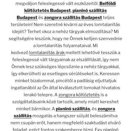
megváljon feleslegessé vált eszközeitől.
Belföldi
költöztetés Budapest
,
pianínó szállítás
Budapest
és
zongora szállítás Budapest
teljes
területein! Nem szeretné kivárni az éves lomtalanítás
idejét? Terhet okoz a nehéz tárgyak elmozdítása? Mi
segítségére leszünk, hogy ne Önnek kelljen szenvednie
a lomtalanítás folyamataival. Mi
kedvező
lomtalanítás
árak
mellett lehetővé tesszük a
feleslegessé vált tárgyainak az elszállítását, így nem
Önnek lesz szükséges lépcsőznie a nehéz tárgyakkal,
így elkerülheti az esetleges sérüléseket is. Keressen
minket bizalommal, pincétől a padlásig eljuttatjuk
ingatlanából az Ön által kiválasztott lomokat hivatalos
lerakó telepre. A
zongora költöztetés
is a
szolgáltatásaink közé tartozik, amely miatt kereshet
minket bármikor. A
pianínó szállítás
, és
zongora
szállítás
mozgatás a hangszer súlyát beleszámítva
nem csupán erőt, hanem megfelelő szaktudást elváró
feladat, ezért fontos szakemberre bízni. Egy
pianínó