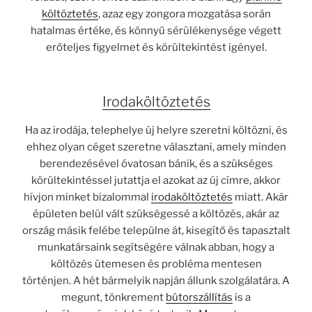
költöztetés
, azaz egy zongora mozgatása során
hatalmas értéke, és könnyű sérülékenysége végett
erőteljes figyelmet és körültekintést igényel.
Irodaköltöztetés
Ha az irodája, telephelye új helyre szeretni költözni, és
ehhez olyan céget szeretne választani, amely minden
berendezésével óvatosan bánik, és a szükséges
körültekintéssel jutattja el azokat az új címre, akkor
hívjon minket bizalommal
irodaköltöztetés
miatt. Akár
épületen belül vált szükségessé a költözés, akár az
ország másik felébe települne át, kisegítő és tapasztalt
munkatársaink segítségére válnak abban, hogy a
költözés ütemesen és probléma mentesen
történjen. A hét bármelyik napján állunk szolgálatára. A
megunt, tönkrement
bútorszállítás
is a