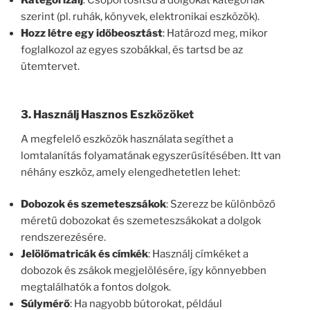
Kategorizálj
: Csoportosítsd a dolgokat kategóriák
szerint (pl. ruhák, könyvek, elektronikai eszközök).
Hozz létre egy időbeosztást
: Határozd meg, mikor
foglalkozol az egyes szobákkal, és tartsd be az
ütemtervet.
3. Használj Hasznos Eszközöket
A megfelelő eszközök használata segíthet a
lomtalanítás folyamatának egyszerűsítésében. Itt van
néhány eszköz, amely elengedhetetlen lehet:
Dobozok és szemeteszsákok
: Szerezz be különböző
méretű dobozokat és szemeteszsákokat a dolgok
rendszerezésére.
Jelölőmatricák és címkék
: Használj címkéket a
dobozok és zsákok megjelölésére, így könnyebben
megtalálhatók a fontos dolgok.
Súlymérő
: Ha nagyobb bútorokat, például