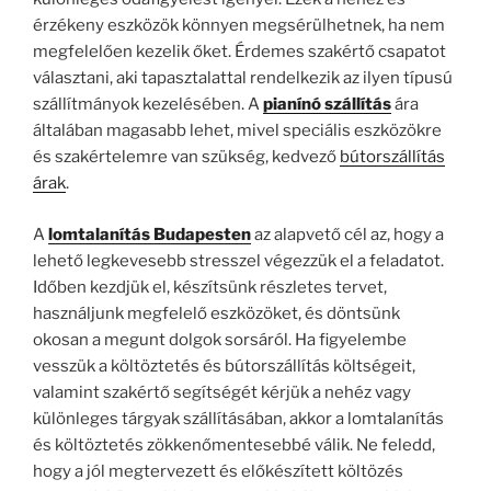
érzékeny eszközök könnyen megsérülhetnek, ha nem
megfelelően kezelik őket. Érdemes szakértő csapatot
választani, aki tapasztalattal rendelkezik az ilyen típusú
szállítmányok kezelésében. A
pianínó szállítás
ára
általában magasabb lehet, mivel speciális eszközökre
és szakértelemre van szükség, kedvező
bútorszállítás
árak
.
A
lomtalanítás Budapesten
az alapvető cél az, hogy a
lehető legkevesebb stresszel végezzük el a feladatot.
Időben kezdjük el, készítsünk részletes tervet,
használjunk megfelelő eszközöket, és döntsünk
okosan a megunt dolgok sorsáról. Ha figyelembe
vesszük a költöztetés és bútorszállítás költségeit,
valamint szakértő segítségét kérjük a nehéz vagy
különleges tárgyak szállításában, akkor a lomtalanítás
és költöztetés zökkenőmentesebbé válik. Ne feledd,
hogy a jól megtervezett és előkészített költözés