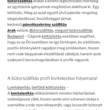
bútorszállítás
árakat a lehető legbiztosabb mértékig
az ügyfeleink igényeinek megfelelve alakítsuk ki. Egy
költözés, főleg az azzal együtt jövő pakolás rengeteg
idegeskedéssel, feszültséggel járhat,
kedvező
páncélszekrény szállítás
árak
velünk.
Bútorszállítás
,
megunt bútorszállítás
Budapest
– Cégünk
költöztetés
esetében segíthet,
hogy ez az Ön esetében ne így történjen, és a költözés
pozitív élményként ragadjon meg emlékeiben, hiszen
nem csak tárgyainak elszállítását vállaljuk, hanem azok
szakszerű becsomagolásában is profik vagyunk.
A bútorszállítás profi kivitelezése folyamata!
Lomtalanítás
,
belföldi költöztetés
–
A
lomtalanítás
időközönként minden háztartásban
szükségessé válik, hiszen senki sem szívesen dobja a
szemétbe a már nem kihasznált, vagy lecserélt bútorait