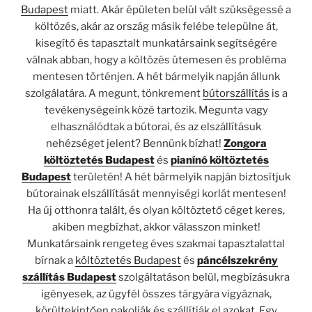
Budapest
miatt. Akár épületen belül vált szükségessé a
költözés, akár az ország másik felébe települne át,
kisegítő és tapasztalt munkatársaink segítségére
válnak abban, hogy a költözés ütemesen és probléma
mentesen történjen. A hét bármelyik napján állunk
szolgálatára. A megunt, tönkrement
bútorszállítás
is a
tevékenységeink közé tartozik. Megunta vagy
elhasználódtak a bútorai, és az elszállításuk
nehézséget jelent? Bennünk bízhat!
Zongora
költöztetés Budapest
és
pianínó költöztetés
Budapest
területén! A hét bármelyik napján biztosítjuk
bútorainak elszállítását mennyiségi korlát mentesen!
Ha új otthonra talált, és olyan költöztető céget keres,
akiben megbízhat, akkor válasszon minket!
Munkatársaink rengeteg éves szakmai tapasztalattal
bírnak a
költöztetés Budapest
és
páncélszekrény
szállítás Budapest
szolgáltatáson belül, megbízásukra
igényesek, az ügyfél összes tárgyára vigyáznak,
körültekintően pakolják és szállítják el azokat. Egy