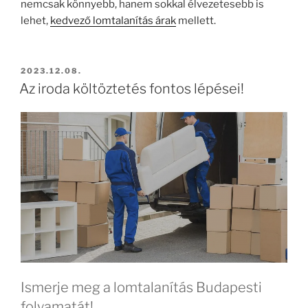
nemcsak könnyebb, hanem sokkal élvezetesebb is
lehet,
kedvező lomtalanítás árak
mellett.
BEKÜLDVE:
2023.12.08.
Az iroda költöztetés fontos lépései!
Ismerje meg a lomtalanítás Budapesti
folyamatát!