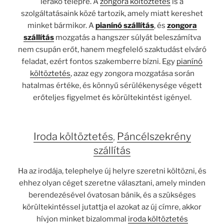
lerakó telepre. A
zongora költöztetés
is a
szolgáltatásaink közé tartozik, amely miatt kereshet
minket bármikor. A
pianínó szállítás
, és
zongora
szállítás
mozgatás a hangszer súlyát beleszámítva
nem csupán erőt, hanem megfelelő szaktudást elváró
feladat, ezért fontos szakemberre bízni. Egy
pianínó
költöztetés
, azaz egy zongora mozgatása során
hatalmas értéke, és könnyű sérülékenysége végett
erőteljes figyelmet és körültekintést igényel.
Iroda költöztetés
,
Páncélszekrény
szállítás
Ha az irodája, telephelye új helyre szeretni költözni, és
ehhez olyan céget szeretne választani, amely minden
berendezésével óvatosan bánik, és a szükséges
körültekintéssel jutattja el azokat az új címre, akkor
hívjon minket bizalommal
iroda költöztetés