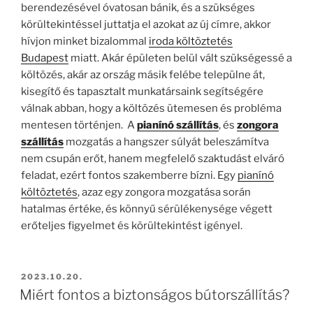
berendezésével óvatosan bánik, és a szükséges
körültekintéssel juttatja el azokat az új címre, akkor
hívjon minket bizalommal
iroda költöztetés
Budapest
miatt. Akár épületen belül vált szükségessé a
költözés, akár az ország másik felébe települne át,
kisegítő és tapasztalt munkatársaink segítségére
válnak abban, hogy a költözés ütemesen és probléma
mentesen történjen. A
pianínó szállítás
, és
zongora
szállítás
mozgatás a hangszer súlyát beleszámítva
nem csupán erőt, hanem megfelelő szaktudást elváró
feladat, ezért fontos szakemberre bízni. Egy
pianínó
költöztetés
, azaz egy zongora mozgatása során
hatalmas értéke, és könnyű sérülékenysége végett
erőteljes figyelmet és körültekintést igényel.
BEKÜLDVE:
2023.10.20.
Miért fontos a biztonságos bútorszállítás?