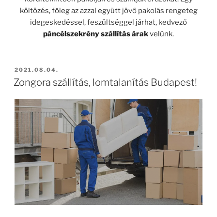
költözés, főleg az azzal együtt jövő pakolás rengeteg
idegeskedéssel, feszültséggel járhat, kedvező
páncélszekrény szállítás árak
velünk.
BEKÜLDVE:
2021.08.04.
Zongora szállítás, lomtalanítás Budapest!