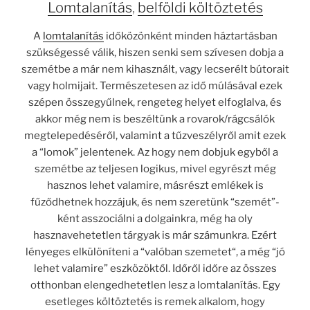
Lomtalanítás
,
belföldi költöztetés
A
lomtalanítás
időközönként minden háztartásban
szükségessé válik, hiszen senki sem szívesen dobja a
szemétbe a már nem kihasznált, vagy lecserélt bútorait
vagy holmijait. Természetesen az idő múlásával ezek
szépen összegyűlnek, rengeteg helyet elfoglalva, és
akkor még nem is beszéltünk a rovarok/rágcsálók
megtelepedéséről, valamint a tűzveszélyről amit ezek
a “lomok” jelentenek. Az hogy nem dobjuk egyből a
szemétbe az teljesen logikus, mivel egyrészt még
hasznos lehet valamire, másrészt emlékek is
fűződhetnek hozzájuk, és nem szeretünk “szemét”-
ként asszociálni a dolgainkra, még ha oly
hasznavehetetlen tárgyak is már számunkra. Ezért
lényeges elkülöníteni a “valóban szemetet“, a még “jó
lehet valamire” eszközöktől. Időről időre az összes
otthonban elengedhetetlen lesz a lomtalanítás. Egy
esetleges költöztetés is remek alkalom, hogy