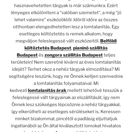
hasznavehetetlen tárgyak is már számunkra. Ezért
lényeges elkülöníteni a “valóban szemetet“, a még “jó
lehet valamire” eszközöktől. Időről időre az összes
otthonban elengedhetetlen lesz a lomtalanítás. Egy
esetleges költöztetés is remek alkalom, hogy
megváljon feleslegessé vált eszközeitől.
Belföldi
költöztetés Budapest
,
pianínó szállítás
Budapest
és
zongora szállítás Budapest
teljes
területein! Nem szeretné kivárni az éves lomtalanítás
idejét? Terhet okoz a nehéz tárgyak elmozdítása? Mi
segítségére leszünk, hogy ne Önnek kelljen szenvednie
a lomtalanítás folyamataival. Mi
kedvező
lomtalanítás
árak
mellett lehetővé tesszük a
feleslegessé vált tárgyainak az elszállítását, így nem
Önnek lesz szükséges lépcsőznie a nehéz tárgyakkal,
így elkerülheti az esetleges sérüléseket is. Keressen
minket bizalommal, pincétől a padlásig eljuttatjuk
ingatlanából az Ön által kiválasztott lomokat hivatalos