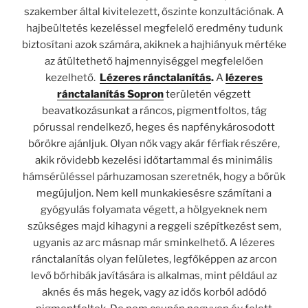
szakember által kivitelezett, őszinte konzultációnak. A
hajbeültetés kezeléssel megfelelő eredmény tudunk
biztosítani azok számára, akiknek a hajhiányuk mértéke
az átültethető hajmennyiséggel megfelelően
kezelhető.
Lézeres ránctalanítás
.
A
lézeres
ránctalanítás Sopron
területén végzett
beavatkozásunkat a ráncos, pigmentfoltos, tág
pórussal rendelkező, heges és napfénykárosodott
bőrökre ajánljuk. Olyan nők vagy akár férfiak részére,
akik rövidebb kezelési időtartammal és minimális
hámsérüléssel párhuzamosan szeretnék, hogy a bőrük
megújuljon. Nem kell munkakiesésre számítani a
gyógyulás folyamata végett, a hölgyeknek nem
szükséges majd kihagyni a reggeli szépítkezést sem,
ugyanis az arc másnap már sminkelhető. A lézeres
ránctalanítás olyan felületes, legfőképpen az arcon
levő bőrhibák javítására is alkalmas, mint például az
aknés és más hegek, vagy az idős korból adódó