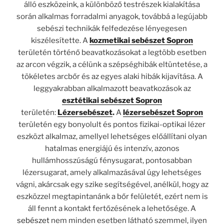
álló eszközeink, a különböző testrészek kialakítása
során alkalmas forradalmi anyagok, továbbá a legújabb
sebészi technikák felfedezése lényegesen
kiszélesítette. A
kozmetikai sebészet Sopron
területén történő beavatkozásokat a legtöbb esetben
az arcon végzik, a célünk a szépséghibák eltüntetése, a
tökéletes arcbőr és az egyes alaki hibák kijavítása. A
leggyakrabban alkalmazott beavatkozások az
esztétikai sebészet Sopron
területén:
Lézersebészet
.
A
lézersebészet Sopron
területén egy bonyolult és pontos fizikai-optikai lézer
eszközt alkalmaz, amellyel lehetséges előállítani olyan
hatalmas energiájú és intenzív, azonos
hullámhosszúságú fénysugarat, pontosabban
lézersugarat, amely alkalmazásával úgy lehetséges
vágni, akárcsak egy szike segítségével, anélkül, hogy az
eszközzel megtapintanánk a bőr felületét, ezért nem is
áll fennt a kontakt fertőzésének a lehetősége. A
sebészet
nem minden esetben látható szemmel, ilyen