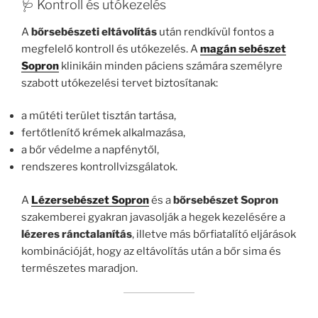
🩺 Kontroll és utókezelés
A
bőrsebészeti eltávolítás
után rendkívül fontos a
megfelelő kontroll és utókezelés. A
magán sebészet
Sopron
klinikáin minden páciens számára személyre
szabott utókezelési tervet biztosítanak:
a műtéti terület tisztán tartása,
fertőtlenítő krémek alkalmazása,
a bőr védelme a napfénytől,
rendszeres kontrollvizsgálatok.
A
Lézersebészet Sopron
és a
bőrsebészet Sopron
szakemberei gyakran javasolják a hegek kezelésére a
lézeres ránctalanítás
, illetve más bőrfiatalító eljárások
kombinációját, hogy az eltávolítás után a bőr sima és
természetes maradjon.