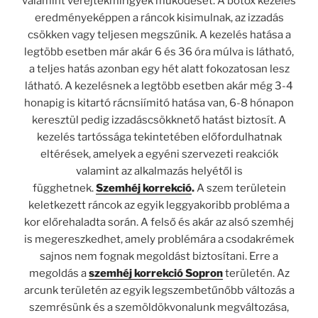
valamint verejtékmirigyek működését. A botox kezelés
eredményeképpen a ráncok kisimulnak, az izzadás
csökken vagy teljesen megszűnik. A kezelés hatása a
legtöbb esetben már akár 6 és 36 óra múlva is látható,
a teljes hatás azonban egy hét alatt fokozatosan lesz
látható. A kezelésnek a legtöbb esetben akár még 3-4
honapig is kitartó rácnsiímitó hatása van, 6-8 hónapon
keresztül pedig izzadáscsökknető hatást biztosít. A
kezelés tartóssága tekintetében előfordulhatnak
eltérések, amelyek a egyéni szervezeti reakciók
valamint az alkalmazás helyétől is
függhetnek.
Szemhéj korrekció
.
A szem területein
keletkezett ráncok az egyik leggyakoribb probléma a
kor előrehaladta során. A felső és akár az alsó szemhéj
is megereszkedhet, amely problémára a csodakrémek
sajnos nem fognak megoldást biztosítani. Erre a
megoldás a
szemhéj korrekció Sopron
területén. Az
arcunk területén az egyik legszembetűnőbb változás a
szemrésünk és a szemöldökvonalunk megváltozása,