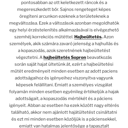
pontosabban az ott keletkezett ráncok és a
megereszkedett bőr. Sajnos rengeteget képes
öregíteni arcunkon ezeknek a területeknek a
megváltozása. Ezek a változások azonban megoldhatók
egy helyi érzéstelenítés alkalmazásával is elvégezhető
szemhéj korrekciós műtéttel.
Hajbeültetés
.
Azon
személyek, akik számára zavaró jelenség a hajhullás és
a kopaszodás, azok szeretnének hajbeültetést
végeztetni. A
hajbeültetés Sopron
beavatkozás
során saját hajat ültetünk át, ezért a hajbeültetési
műtét eredményeit minden esetben az adott paciens
adottságaihoz és igényeihez viszonyítva vagyunk
képesek felállítani. Emiatt a személyes vizsgálat
folyamán minden esetben egyénileg értékeljük a hajak
adottságait, a kopaszodás mértékét és a páciens
igényeit. Abban az esetben ha ezek között nagy eltérés
található, akkor nem ajánlott hajátültetést csináltatni
és ezt mi minden esetben közöljük is a páciensekkel,
emiatt van hatalmas jelentősége a tapasztalt