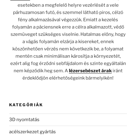
esetekben a megfelelő helyre vezérlését a vele
párhuzamosan futó, és szemmel látható piros, célzó
fény alkalmazásával végezzük. Emiatt a kezelés
folyamán a páciensnek erre a célra alkalmazott, védő
szemüveget szükséges viselnie. Hatalmas előny, hogy
a vágás folyamán elzárja a kisereket, ennek
köszönhetően vérzés nem következik be, a folyamat
mentén csak minimálisan károsítja a környezetét,
ezért alig fog érződni sebfájdalom és szinte egyáltalán
nem képződik heg sem. A
lézersebészet árak
iránt
érdeklődjön elérhetőségeink bármelyikén!
KATEGÓRIÁK
3D nyomtatás
acélszerkezet gyártás