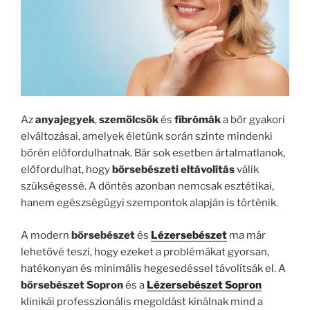
Az
anyajegyek
,
szemölcsök
és
fibrómák
a bőr gyakori
elváltozásai, amelyek életünk során szinte mindenki
bőrén előfordulhatnak. Bár sok esetben ártalmatlanok,
előfordulhat, hogy
bőrsebészeti eltávolítás
válik
szükségessé. A döntés azonban nemcsak esztétikai,
hanem egészségügyi szempontok alapján is történik.
A modern
bőrsebészet
és
Lézersebészet
ma már
lehetővé teszi, hogy ezeket a problémákat gyorsan,
hatékonyan és minimális hegesedéssel távolítsák el. A
bőrsebészet Sopron
és a
Lézersebészet Sopron
klinikái professzionális megoldást kínálnak mind a