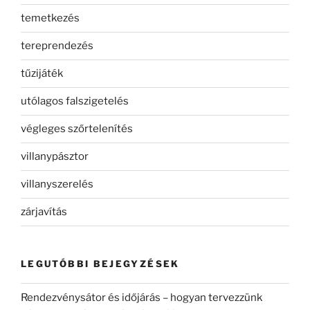
temetkezés
tereprendezés
tűzijáték
utólagos falszigetelés
végleges szőrtelenítés
villanypásztor
villanyszerelés
zárjavítás
LEGUTÓBBI BEJEGYZÉSEK
Rendezvénysátor és időjárás – hogyan tervezzünk