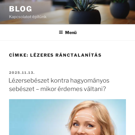
Tartalomhoz
BLOG
Kapcsolatot építünk
Menü
CÍMKE:
LÉZERES RÁNCTALANÍTÁS
BEKÜLDVE:
2025.11.13.
Lézersebészet kontra hagyományos
sebészet – mikor érdemes váltani?