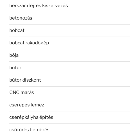
bérszámfejtés kiszervezés
betonozás
bobcat
bobcat rakodógép
bója
bútor
bútor diszkont
CNC marás
cserepes lemez
cserépkályha építés
csőtörés bemérés