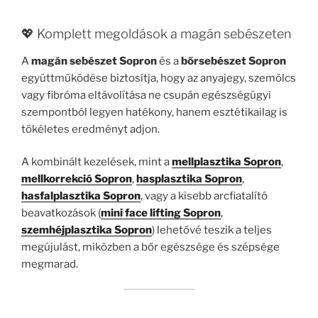
💖 Komplett megoldások a magán sebészeten
A
magán sebészet Sopron
és a
bőrsebészet Sopron
együttműködése biztosítja, hogy az anyajegy, szemölcs
vagy fibróma eltávolítása ne csupán egészségügyi
szempontból legyen hatékony, hanem esztétikailag is
tökéletes eredményt adjon.
A kombinált kezelések, mint a
mellplasztika Sopron
,
mellkorrekció Sopron
,
hasplasztika Sopron
,
hasfalplasztika Sopron
, vagy a kisebb arcfiatalító
beavatkozások (
mini face lifting Sopron
,
szemhéjplasztika Sopron
) lehetővé teszik a teljes
megújulást, miközben a bőr egészsége és szépsége
megmarad.