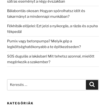
sátras eseményt a négy évszakban
Bálabontás okosan: Hogyan spórolhatsz időt és
takarmányt a mindennapi munkában?
Fékhibák előjelei: Ezt jelzi a nyikorgás, a rázás és a puha
fékpedál
Pumix vagy betonpumpa? Melyik gép a
legköltséghatékonyabb a te építkezéseden?
SOS dugulás a lakásban! Mit tehetsz azonnal, mielőtt
megérkezik a szakember?
Keresés
Keresé
a
következő
kifejezésre:
KATEGÓRIÁK