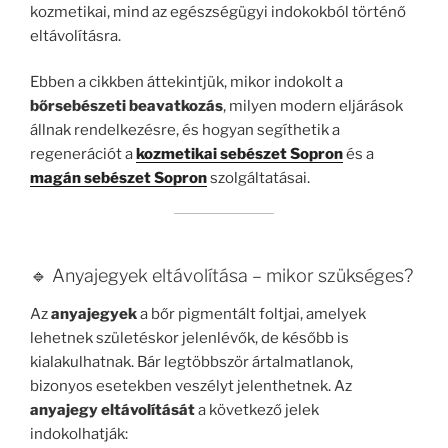
kozmetikai, mind az egészségügyi indokokból történő
eltávolításra.
Ebben a cikkben áttekintjük, mikor indokolt a
bőrsebészeti beavatkozás
, milyen modern eljárások
állnak rendelkezésre, és hogyan segíthetik a
regenerációt a
kozmetikai sebészet Sopron
és a
magán sebészet Sopron
szolgáltatásai.
🔹 Anyajegyek eltávolítása – mikor szükséges?
Az
anyajegyek
a bőr pigmentált foltjai, amelyek
lehetnek születéskor jelenlévők, de később is
kialakulhatnak. Bár legtöbbször ártalmatlanok,
bizonyos esetekben veszélyt jelenthetnek. Az
anyajegy eltávolítását
a következő jelek
indokolhatják: