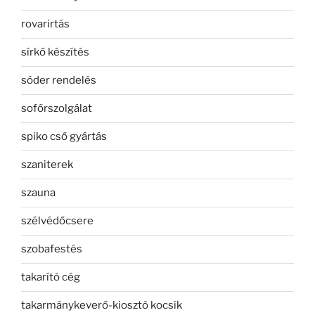
rovarirtás
sírkő készítés
sóder rendelés
sofőrszolgálat
spiko cső gyártás
szaniterek
szauna
szélvédőcsere
szobafestés
takarító cég
takarmánykeverő-kiosztó kocsik