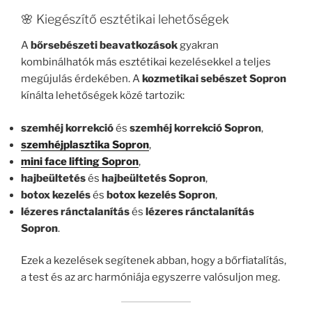
🌸 Kiegészítő esztétikai lehetőségek
A
bőrsebészeti beavatkozások
gyakran
kombinálhatók más esztétikai kezelésekkel a teljes
megújulás érdekében. A
kozmetikai sebészet Sopron
kínálta lehetőségek közé tartozik:
szemhéj korrekció
és
szemhéj korrekció Sopron
,
szemhéjplasztika Sopron
,
mini face lifting Sopron
,
hajbeültetés
és
hajbeültetés Sopron
,
botox kezelés
és
botox kezelés Sopron
,
lézeres ránctalanítás
és
lézeres ránctalanítás
Sopron
.
Ezek a kezelések segítenek abban, hogy a bőrfiatalítás,
a test és az arc harmóniája egyszerre valósuljon meg.