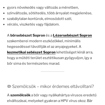
gyors növekedés vagy változás a méretben,
színváltozás, sötétedés, több árnyalat megjelenése,
szabálytalan kontúrok, elmosódott szél,
vérzés, viszketés vagy fájdalom.
A
bőrsebészet Sopron
és a
Lézersebészet Sopron
szakemberei modern eszközökkel, minimális
hegesedéssel távolítják el az anyajegyeket. A
kozmetikai sebészet Sopron
lehetőséget kínál arra,
hogy a műtéti terület esztétikusan gyógyuljon, így a
bőr sima és természetes marad.
🦠 Szemölcsök – mikor érdemes eltávolítani?
A
szemölcsök
a bőr vagy nyálkahártya vírusos eredetű
elváltozásai, melyeket gyakran a HPV vírus okoz. Bár