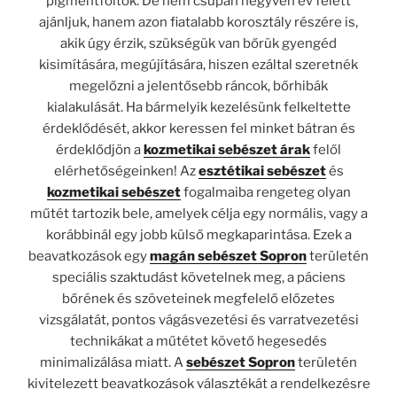
pigmentfoltok. De nem csupán negyven év felett
ajánljuk, hanem azon fiatalabb korosztály részére is,
akik úgy érzik, szükségük van bőrük gyengéd
kisimítására, megújítására, hiszen ezáltal szeretnék
megelőzni a jelentősebb ráncok, bőrhibák
kialakulását. Ha bármelyik kezelésünk felkeltette
érdeklődését, akkor keressen fel minket bátran és
érdeklődjön a
kozmetikai sebészet árak
felől
elérhetőségeinken! Az
esztétikai sebészet
és
kozmetikai sebészet
fogalmaiba rengeteg olyan
műtét tartozik bele, amelyek célja egy normális, vagy a
korábbinál egy jobb külső megkaparintása. Ezek a
beavatkozások egy
magán sebészet Sopron
területén
speciális szaktudást követelnek meg, a páciens
bőrének és szöveteinek megfelelő előzetes
vizsgálatát, pontos vágásvezetési és varratvezetési
technikákat a műtétet követő hegesedés
minimalizálása miatt. A
sebészet Sopron
területén
kivitelezett beavatkozások választékát a rendelkezésre