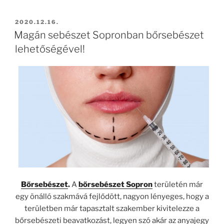
BEKÜLDVE:
2020.12.16.
Magán sebészet Sopronban bőrsebészet
lehetőségével!
Bőrsebészet
.
A
bőrsebészet Sopron
területén már
egy önálló szakmává fejlődött, nagyon lényeges, hogy a
területben már tapasztalt szakember kivitelezze a
bőrsebészeti beavatkozást, legyen szó akár az anyajegy