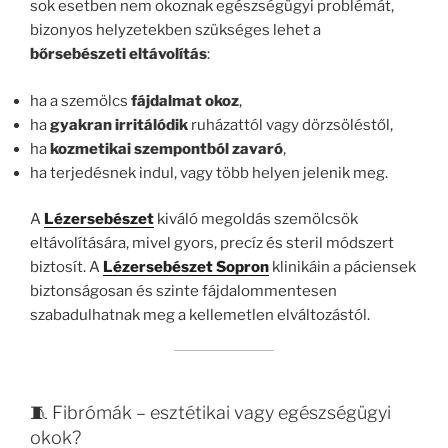
sok esetben nem okoznak egészségügyi problémát,
bizonyos helyzetekben szükséges lehet a
bőrsebészeti eltávolítás
:
ha a szemölcs
fájdalmat okoz
,
ha
gyakran irritálódik
ruházattól vagy dörzsöléstől,
ha
kozmetikai szempontból zavaró
,
ha terjedésnek indul, vagy több helyen jelenik meg.
A
Lézersebészet
kiváló megoldás szemölcsök
eltávolítására, mivel gyors, precíz és steril módszert
biztosít. A
Lézersebészet Sopron
klinikáin a páciensek
biztonságosan és szinte fájdalommentesen
szabadulhatnak meg a kellemetlen elváltozástól.
🧵 Fibrómák – esztétikai vagy egészségügyi
okok?