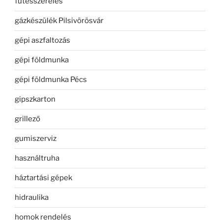
fűtésszerelés
gázkészülék Pilsivörösvár
gépi aszfaltozás
gépi földmunka
gépi földmunka Pécs
gipszkarton
grillező
gumiszerviz
használtruha
háztartási gépek
hidraulika
homok rendelés