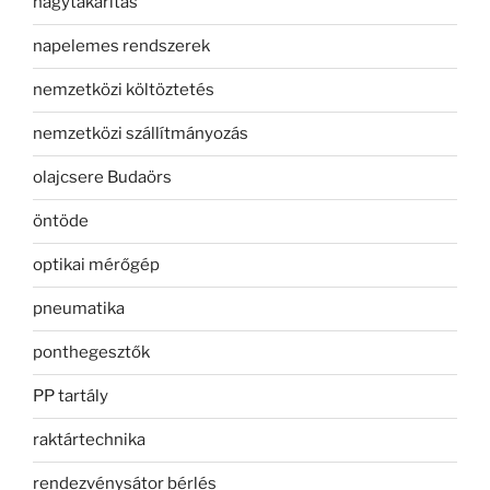
nagytakarítás
napelemes rendszerek
nemzetközi költöztetés
nemzetközi szállítmányozás
olajcsere Budaörs
öntöde
optikai mérőgép
pneumatika
ponthegesztők
PP tartály
raktártechnika
rendezvénysátor bérlés