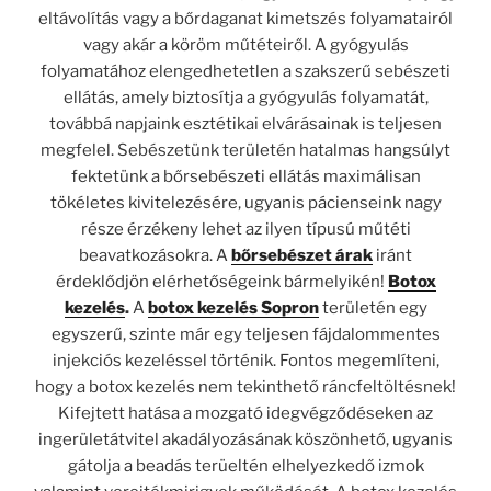
eltávolítás vagy a bőrdaganat kimetszés folyamatairól
vagy akár a köröm műtéteiről. A gyógyulás
folyamatához elengedhetetlen a szakszerű sebészeti
ellátás, amely biztosítja a gyógyulás folyamatát,
továbbá napjaink esztétikai elvárásainak is teljesen
megfelel. Sebészetünk területén hatalmas hangsúlyt
fektetünk a bőrsebészeti ellátás maximálisan
tökéletes kivitelezésére, ugyanis pácienseink nagy
része érzékeny lehet az ilyen típusú műtéti
beavatkozásokra. A
bőrsebészet árak
iránt
érdeklődjön elérhetőségeink bármelyikén!
Botox
kezelés
.
A
botox kezelés Sopron
területén egy
egyszerű, szinte már egy teljesen fájdalommentes
injekciós kezeléssel történik. Fontos megemlíteni,
hogy a botox kezelés nem tekinthető ráncfeltöltésnek!
Kifejtett hatása a mozgató idegvégződéseken az
ingerületátvitel akadályozásának köszönhető, ugyanis
gátolja a beadás terüeltén elhelyezkedő izmok