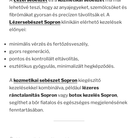
A
Lézersebészet
és a
kozmetikai sebészet
ma már
lehetővé teszi, hogy az anyajegyeket, szemölcsöket és
fibrómákat gyorsan és precízen távolítsák el. A
Lézersebészet Sopron
klinikáin elérhető kezelések
előnyei:
minimális vérzés és fertőzésveszély,
gyors regeneráció,
pontos és kontrollált eltávolítás,
esztétikus gyógyulás, minimalizált hegképződés.
A
kozmetikai sebészet Sopron
kiegészítő
kezelésekkel kombinálva, például
lézeres
ránctalanítás Sopron
vagy
botox kezelés Sopron
,
segíthet a bőr fiatalos és egészséges megjelenésének
fenntartásában.