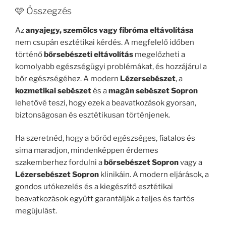
🩷 Összegzés
Az
anyajegy, szemölcs vagy fibróma eltávolítása
nem csupán esztétikai kérdés. A megfelelő időben
történő
bőrsebészeti eltávolítás
megelőzheti a
komolyabb egészségügyi problémákat, és hozzájárul a
bőr egészségéhez. A modern
Lézersebészet
, a
kozmetikai sebészet
és a
magán sebészet Sopron
lehetővé teszi, hogy ezek a beavatkozások gyorsan,
biztonságosan és esztétikusan történjenek.
Ha szeretnéd, hogy a bőröd egészséges, fiatalos és
sima maradjon, mindenképpen érdemes
szakemberhez fordulni a
bőrsebészet Sopron
vagy a
Lézersebészet Sopron
klinikáin. A modern eljárások, a
gondos utókezelés és a kiegészítő esztétikai
beavatkozások együtt garantálják a teljes és tartós
megújulást.