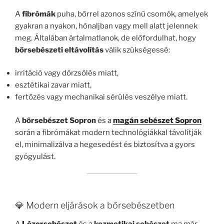
A
fibrómák
puha, bőrrel azonos színű csomók, amelyek
gyakran a nyakon, hónaljban vagy mell alatt jelennek
meg. Általában ártalmatlanok, de előfordulhat, hogy
bőrsebészeti eltávolítás
válik szükségessé:
irritáció vagy dörzsölés miatt,
esztétikai zavar miatt,
fertőzés vagy mechanikai sérülés veszélye miatt.
A
bőrsebészet Sopron
és a
magán sebészet Sopron
során a fibrómákat modern technológiákkal távolítják
el, minimalizálva a hegesedést és biztosítva a gyors
gyógyulást.
💎 Modern eljárások a bőrsebészetben