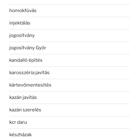
homokfúvás
injektálás
jogosítvány
jogosítvány Győr
kandalló építés
karosszéria javítás
kártevőmentesítés
kazán javítás
kazán szerelés
kcr daru
készházak