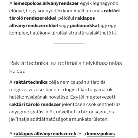
A
lemezpolcos állványrendszer
egyik legnagyobb
előnye, hogy könnyedén kombinálható más
raktári
tároló rendszerekkel
, például
raklapos
állványrendszerekkel
vagy
pódiumokkal
, így egy
komplex, hatékony tárolási struktúra alakítható ki.
Raktártechnika: az optimális helykihasználás
kulcsa
A
raktártechnika
célja nem csupán a tárolás
megszervezése, hanem a logisztikai folyamatok
hatékonyságának növelése. Egy jól megtervezett
raktári tároló rendszer
jelentősen csökkentheti az
anyagmozgatási időt, növelheti a biztonságot, és
javíthatja az átláthatóságot a munkaterületen.
A
raklapos állványrendszerek
és a
lemezpolcos