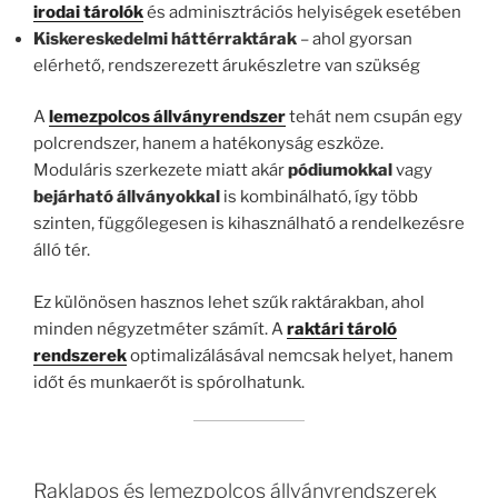
irodai tárolók
és adminisztrációs helyiségek esetében
Kiskereskedelmi háttérraktárak
– ahol gyorsan
elérhető, rendszerezett árukészletre van szükség
A
lemezpolcos állványrendszer
tehát nem csupán egy
polcrendszer, hanem a hatékonyság eszköze.
Moduláris szerkezete miatt akár
pódiumokkal
vagy
bejárható állványokkal
is kombinálható, így több
szinten, függőlegesen is kihasználható a rendelkezésre
álló tér.
Ez különösen hasznos lehet szűk raktárakban, ahol
minden négyzetméter számít. A
raktári tároló
rendszerek
optimalizálásával nemcsak helyet, hanem
időt és munkaerőt is spórolhatunk.
Raklapos és lemezpolcos állványrendszerek