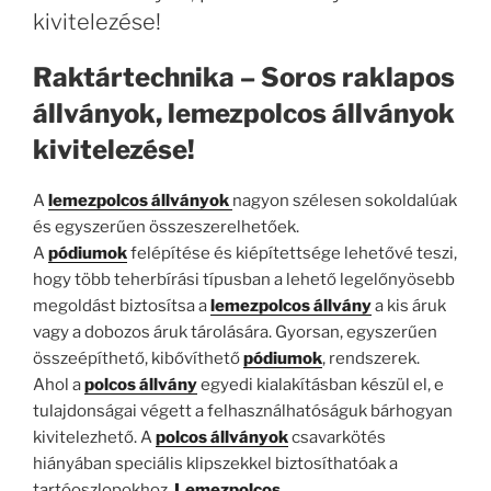
kivitelezése!
Raktártechnika – Soros raklapos
állványok, lemezpolcos állványok
kivitelezése!
A
lemezpolcos állványok
nagyon szélesen sokoldalúak
és egyszerűen összeszerelhetőek.
A
pódiumok
felépítése és kiépítettsége lehetővé teszi,
hogy több teherbírási típusban a lehető legelőnyösebb
megoldást biztosítsa a
lemezpolcos állvány
a kis áruk
vagy a dobozos áruk tárolására. Gyorsan, egyszerűen
összeépíthető, kibővíthető
pódiumok
, rendszerek.
Ahol a
polcos állvány
egyedi kialakításban készül el, e
tulajdonságai végett a felhasználhatóságuk bárhogyan
kivitelezhető. A
polcos állványok
csavarkötés
hiányában speciális klipszekkel biztosíthatóak a
tartóoszlopokhoz.
Lemezpolcos