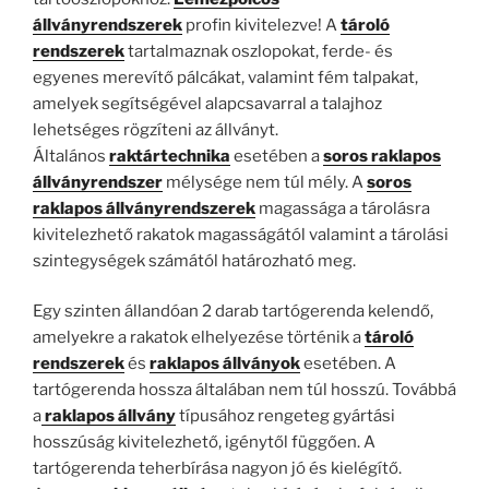
állványrendszerek
profin kivitelezve! A
tároló
rendszerek
tartalmaznak oszlopokat, ferde- és
egyenes merevítő pálcákat, valamint fém talpakat,
amelyek segítségével alapcsavarral a talajhoz
lehetséges rögzíteni az állványt.
Általános
raktártechnika
esetében a
soros raklapos
állványrendszer
mélysége nem túl mély. A
soros
raklapos állványrendszerek
magassága a tárolásra
kivitelezhető rakatok magasságától valamint a tárolási
szintegységek számától határozható meg.
Egy szinten állandóan 2 darab tartógerenda kelendő,
amelyekre a rakatok elhelyezése történik a
tároló
rendszerek
és
raklapos állványok
esetében. A
tartógerenda hossza általában nem túl hosszú. Továbbá
a
raklapos állvány
típusához rengeteg gyártási
hosszúság kivitelezhető, igénytől függően. A
tartógerenda teherbírása nagyon jó és kielégítő.