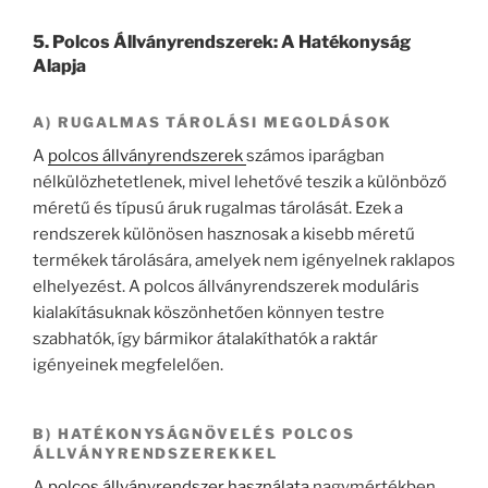
5. Polcos Állványrendszerek: A Hatékonyság
Alapja
A) RUGALMAS TÁROLÁSI MEGOLDÁSOK
A
polcos állványrendszerek
számos iparágban
nélkülözhetetlenek, mivel lehetővé teszik a különböző
méretű és típusú áruk rugalmas tárolását. Ezek a
rendszerek különösen hasznosak a kisebb méretű
termékek tárolására, amelyek nem igényelnek raklapos
elhelyezést. A polcos állványrendszerek moduláris
kialakításuknak köszönhetően könnyen testre
szabhatók, így bármikor átalakíthatók a raktár
igényeinek megfelelően.
B) HATÉKONYSÁGNÖVELÉS POLCOS
ÁLLVÁNYRENDSZEREKKEL
A
polcos állványrendszer használata
nagymértékben