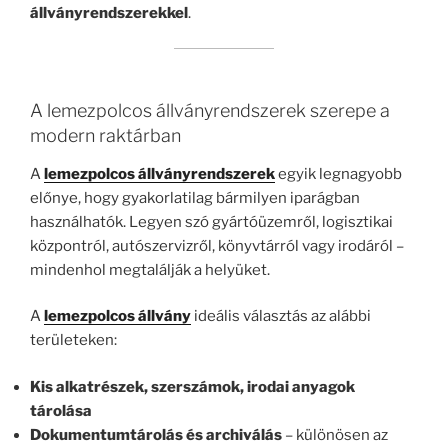
állványrendszerekkel
.
A lemezpolcos állványrendszerek szerepe a
modern raktárban
A
lemezpolcos állványrendszerek
egyik legnagyobb
előnye, hogy gyakorlatilag bármilyen iparágban
használhatók. Legyen szó gyártóüzemről, logisztikai
központról, autószervizről, könyvtárról vagy irodáról –
mindenhol megtalálják a helyüket.
A
lemezpolcos állvány
ideális választás az alábbi
területeken:
Kis alkatrészek, szerszámok, irodai anyagok
tárolása
Dokumentumtárolás és archiválás
– különösen az