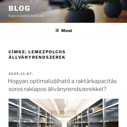
Tartalomhoz
BLOG
Kapcsolatot építünk
Menü
CÍMKE:
LEMEZPOLCOS
ÁLLVÁNYRENDSZEREK
BEKÜLDVE:
2025.11.07.
Hogyan optimalizálható a raktárkapacitás
soros raklapos állványrendszerekkel?