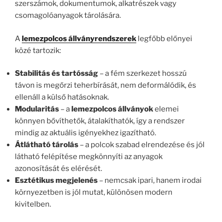
szerszámok, dokumentumok, alkatrészek vagy
csomagolóanyagok tárolására.
A
lemezpolcos állványrendszerek
legfőbb előnyei
közé tartozik:
Stabilitás és tartósság
– a fém szerkezet hosszú
távon is megőrzi teherbírását, nem deformálódik, és
ellenáll a külső hatásoknak.
Modularitás
– a
lemezpolcos állványok
elemei
könnyen bővíthetők, átalakíthatók, így a rendszer
mindig az aktuális igényekhez igazítható.
Átlátható tárolás
– a polcok szabad elrendezése és jól
látható felépítése megkönnyíti az anyagok
azonosítását és elérését.
Esztétikus megjelenés
– nemcsak ipari, hanem irodai
környezetben is jól mutat, különösen modern
kivitelben.