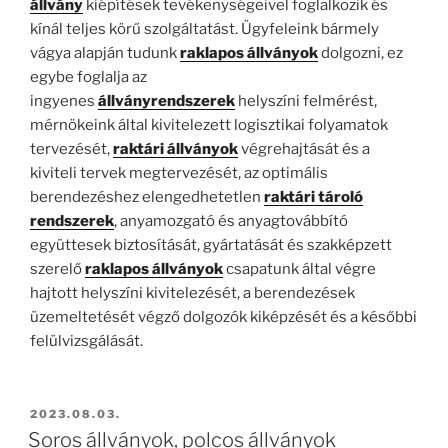
állvány
kiépítések tevékenységeivel foglalkozik és
kínál teljes körű szolgáltatást. Ügyfeleink bármely
vágya alapján tudunk
raklapos állványok
dolgozni, ez
egybe foglalja az
ingyenes
állványrendszerek
helyszíni felmérést,
mérnökeink által kivitelezett logisztikai folyamatok
tervezését,
raktári állványok
végrehajtását és a
kiviteli tervek megtervezését, az optimális
berendezéshez elengedhetetlen
raktári tároló
rendszerek
, anyamozgató és anyagtovábbító
együttesek biztosítását, gyártatását és szakképzett
szerelő
raklapos állványok
csapatunk által végre
hajtott helyszíni kivitelezését, a berendezések
üzemeltetését végző dolgozók kiképzését és a későbbi
felülvizsgálását.
BEKÜLDVE:
2023.08.03.
Soros állványok, polcos állványok