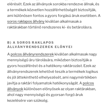
elérését. Ezek az állványok sorokba rendezve állnak, és
a termékek közvetlen hozzáférhetőségét biztosítják,
ami különösen fontos a gyors forgású áruk esetében. A
soros raklapos állvány
kiválóan alkalmasak a
raktárakban történő rendszeres ki- és betárolásra.
B) A SOROS RAKLAPOS
ÁLLVÁNYRENDSZEREK ELŐNYEI
A
polcos állványrendszerek
kiválóan alkalmasak nagy
mennyiségű áru tárolására, miközben biztosítják a
gyors hozzáférést és a hatékony raktározást. Ezek az
állványrendszerek lehetővé teszik a termékek logikus
és jól áttekinthető elhelyezését, ami nagymértékben
javítja a raktári folyamatok hatékonyságát. A
polcos
állványok
különösen előnyösek az olyan raktárakban,
ahol nagy mennyiségű és gyorsan forgó áruk
kezelésére van szükség.