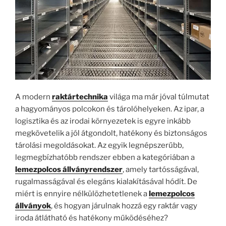
A modern
raktártechnika
világa ma már jóval túlmutat
a hagyományos polcokon és tárolóhelyeken. Az ipar, a
logisztika és az irodai környezetek is egyre inkább
megkövetelik a jól átgondolt, hatékony és biztonságos
tárolási megoldásokat. Az egyik legnépszerűbb,
legmegbízhatóbb rendszer ebben a kategóriában a
lemezpolcos állványrendszer
, amely tartósságával,
rugalmasságával és elegáns kialakításával hódít. De
miért is ennyire nélkülözhetetlenek a
lemezpolcos
állványok
, és hogyan járulnak hozzá egy raktár vagy
iroda átlátható és hatékony működéséhez?