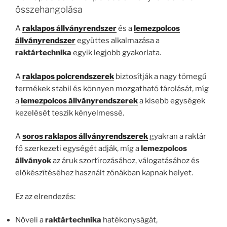
összehangolása
A
raklapos állványrendszer
és a
lemezpolcos
állványrendszer
együttes alkalmazása a
raktártechnika
egyik legjobb gyakorlata.
A
raklapos polcrendszerek
biztosítják a nagy tömegű
termékek stabil és könnyen mozgatható tárolását, míg
a
lemezpolcos állványrendszerek
a kisebb egységek
kezelését teszik kényelmessé.
A
soros raklapos állványrendszerek
gyakran a raktár
fő szerkezeti egységét adják, míg a
lemezpolcos
állványok
az áruk szortírozásához, válogatásához és
előkészítéséhez használt zónákban kapnak helyet.
Ez az elrendezés:
Növeli a
raktártechnika
hatékonyságát,