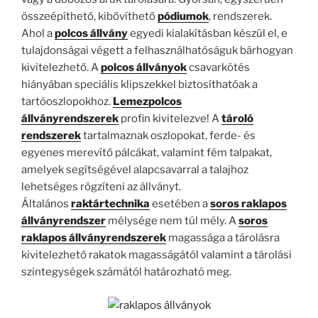
összeépíthető, kibővíthető
pódiumok
, rendszerek.
Ahol a
polcos állvány
egyedi kialakításban készül el, e
tulajdonságai végett a felhasználhatóságuk bárhogyan
kivitelezhető. A
polcos állványok
csavarkötés
hiányában speciális klipszekkel biztosíthatóak a
tartóoszlopokhoz.
Lemezpolcos
állványrendszerek
profin kivitelezve! A
tároló
rendszerek
tartalmaznak oszlopokat, ferde- és
egyenes merevítő pálcákat, valamint fém talpakat,
amelyek segítségével alapcsavarral a talajhoz
lehetséges rögzíteni az állványt.
Általános
raktártechnika
esetében a
soros raklapos
állványrendszer
mélysége nem túl mély. A
soros
raklapos állványrendszerek
magassága a tárolásra
kivitelezhető rakatok magasságától valamint a tárolási
szintegységek számától határozható meg.