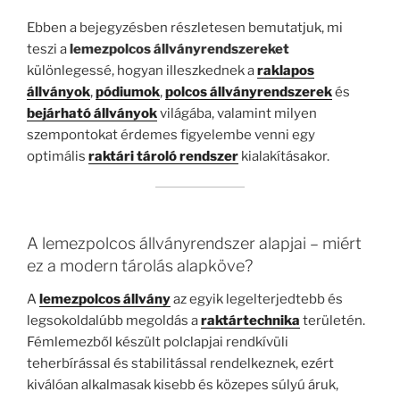
Ebben a bejegyzésben részletesen bemutatjuk, mi
teszi a
lemezpolcos állványrendszereket
különlegessé, hogyan illeszkednek a
raklapos
állványok
,
pódiumok
,
polcos állványrendszerek
és
bejárható állványok
világába, valamint milyen
szempontokat érdemes figyelembe venni egy
optimális
raktári tároló rendszer
kialakításakor.
A lemezpolcos állványrendszer alapjai – miért
ez a modern tárolás alapköve?
A
lemezpolcos állvány
az egyik legelterjedtebb és
legsokoldalúbb megoldás a
raktártechnika
területén.
Fémlemezből készült polclapjai rendkívüli
teherbírással és stabilitással rendelkeznek, ezért
kiválóan alkalmasak kisebb és közepes súlyú áruk,