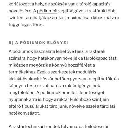
korlátozott a hely, de szükség van a tárolókapacitás
növelésére. A
pódiumok
segítségével a raktárak több
szinten tárolhatják az árukat, maximálisan kihasználva a
függőleges teret.
B) A PÓDIUMOK ELŐNYEI
A pódiumok használata lehetővé teszi a raktárak
számára, hogy hatékonyan növeljék a tárolókapacitást,
miközben megőrzik a könnyű hozzáférést a
termékekhez. Ezek a szerkezetek moduláris
kialakításuknak köszönhetően gyorsan telepíthetők, és
könnyen testre szabhatók a raktár igényeinek
megfelelően. A pódiumok emellett lehetőséget
nyújtanak arra is, hogy a raktár különböző szintjein
eltérő típusú árukat tároljunk, növelve ezzel a tárolási
hatékonyságot.
A
raktártechnikai
trendek folyamatos fejlődése új