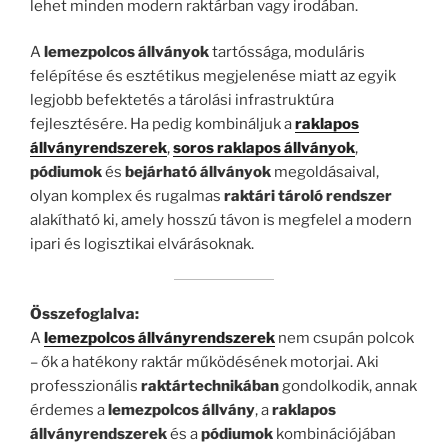
lehet minden modern raktárban vagy irodában.
A
lemezpolcos állványok
tartóssága, moduláris
felépítése és esztétikus megjelenése miatt az egyik
legjobb befektetés a tárolási infrastruktúra
fejlesztésére. Ha pedig kombináljuk a
raklapos
állványrendszerek
,
soros raklapos állványok
,
pódiumok
és
bejárható állványok
megoldásaival,
olyan komplex és rugalmas
raktári tároló rendszer
alakítható ki, amely hosszú távon is megfelel a modern
ipari és logisztikai elvárásoknak.
Összefoglalva:
A
lemezpolcos állványrendszerek
nem csupán polcok
– ők a hatékony raktár működésének motorjai. Aki
professzionális
raktártechnikában
gondolkodik, annak
érdemes a
lemezpolcos állvány
, a
raklapos
állványrendszerek
és a
pódiumok
kombinációjában