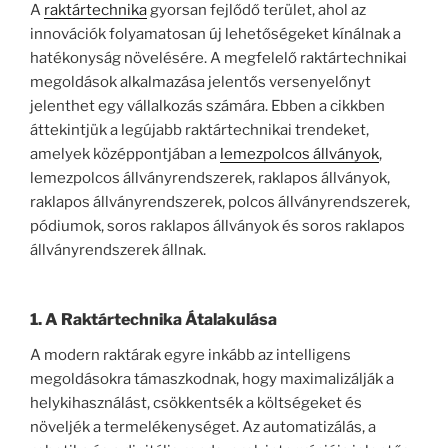
A
raktártechnika
gyorsan fejlődő terület, ahol az
innovációk folyamatosan új lehetőségeket kínálnak a
hatékonyság növelésére. A megfelelő raktártechnikai
megoldások alkalmazása jelentős versenyelőnyt
jelenthet egy vállalkozás számára. Ebben a cikkben
áttekintjük a legújabb raktártechnikai trendeket,
amelyek középpontjában a
lemezpolcos állványok
,
lemezpolcos állványrendszerek, raklapos állványok,
raklapos állványrendszerek, polcos állványrendszerek,
pódiumok, soros raklapos állványok és soros raklapos
állványrendszerek állnak.
1. A Raktártechnika Átalakulása
A modern raktárak egyre inkább az intelligens
megoldásokra támaszkodnak, hogy maximalizálják a
helykihasználást, csökkentsék a költségeket és
növeljék a termelékenységet. Az automatizálás, a