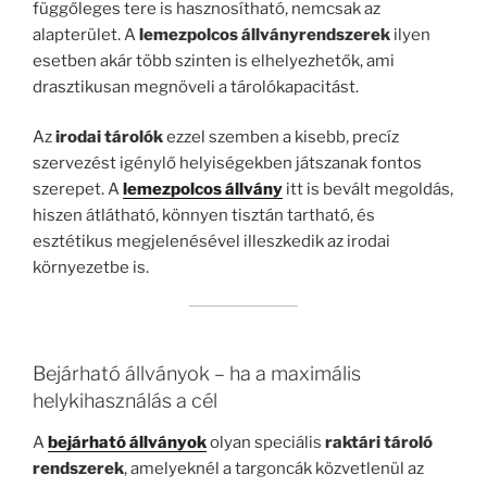
függőleges tere is hasznosítható, nemcsak az
alapterület. A
lemezpolcos állványrendszerek
ilyen
esetben akár több szinten is elhelyezhetők, ami
drasztikusan megnöveli a tárolókapacitást.
Az
irodai tárolók
ezzel szemben a kisebb, precíz
szervezést igénylő helyiségekben játszanak fontos
szerepet. A
lemezpolcos állvány
itt is bevált megoldás,
hiszen átlátható, könnyen tisztán tartható, és
esztétikus megjelenésével illeszkedik az irodai
környezetbe is.
Bejárható állványok – ha a maximális
helykihasználás a cél
A
bejárható állványok
olyan speciális
raktári tároló
rendszerek
, amelyeknél a targoncák közvetlenül az