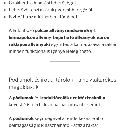
Csökkenti a hibázási lehetőséget,
Lehetővé teszi az áruk gyorsabb forgását,
Biztosítja az átlátható raktárképet.
A különböző
polcos állványrendszerek
(pl.
lemezpolcos állvány
,
bejárható állványok
,
soros
raklapos állványok
) együttes alkalmazásával a raktár
minden funkcionális igénye kielégíthető.
Pódiumok és irodai tárolók – a helytakarékos
megoldások
A
pódiumok
és
irodai tárolók
a
raktártechnika
kevésbé ismert, de annál hasznosabb elemei.
A
pódiumok
segítségével a rendelkezésre álló
belmagasság is kihasználható – azaz a raktár