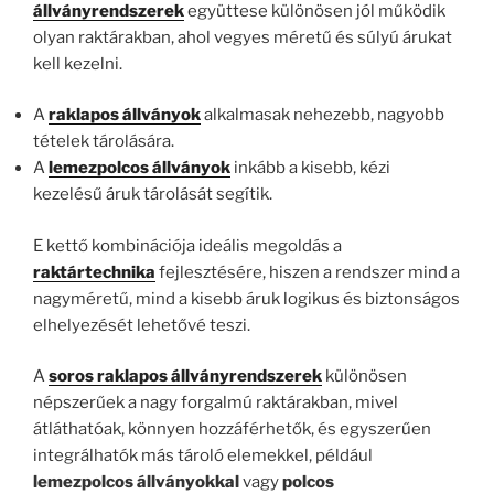
állványrendszerek
együttese különösen jól működik
olyan raktárakban, ahol vegyes méretű és súlyú árukat
kell kezelni.
A
raklapos állványok
alkalmasak nehezebb, nagyobb
tételek tárolására.
A
lemezpolcos állványok
inkább a kisebb, kézi
kezelésű áruk tárolását segítik.
E kettő kombinációja ideális megoldás a
raktártechnika
fejlesztésére, hiszen a rendszer mind a
nagyméretű, mind a kisebb áruk logikus és biztonságos
elhelyezését lehetővé teszi.
A
soros raklapos állványrendszerek
különösen
népszerűek a nagy forgalmú raktárakban, mivel
átláthatóak, könnyen hozzáférhetők, és egyszerűen
integrálhatók más tároló elemekkel, például
lemezpolcos állványokkal
vagy
polcos