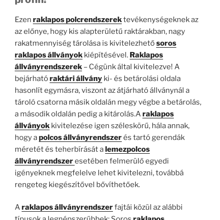
Ezen
raklapos polcrendszerek
tevékenységeknek az
az előnye, hogy kis alapterületű raktárakban, nagy
rakatmennyiség tárolása is kivitelezhető
soros
raklapos állványok
kiépítésével.
Raklapos
állványrendszerek
– Cégünk által kivitelezve! A
bejárható
raktári állvány
ki- és betárolási oldala
hasonlít egymásra, viszont az átjárható állványnál a
tároló csatorna másik oldalán megy végbe a betárolás,
a második oldalán pedig a kitárolás.A
raklapos
állványok
kivitelezése igen széleskörű, hála annak,
hogy a
polcos állványrendszer
és tartó gerendák
méretét és teherbírását a
lemezpolcos
állványrendszer
esetében felmerülő egyedi
igényeknek megfelelve lehet kivitelezni, továbbá
rengeteg kiegészítővel bővíthetőek.
A
raklapos állványrendszer
fajtái közül az alábbi
típusok a legnépszerűbbek: Soros
raklapos