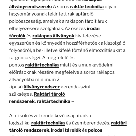
állványrendszerek
:
A soros
raktártechnika
olyan
hagyományosnak tekintett raklaptároló
polcösszesség, amelyek a raklapon tárolt áruk
elhelyezésére szolgálnak. Az összes
irodai
tárolók
és
raklapos állványok
kivitelezése
egyszerűen és könnyedén hozzáférhetőek a kiszolgáló
folyosóról, a be- illetve kifelé történő elmozdításukat a
targonca végzi. A megfelelő és
pontos
raktártechnika
miatt és a munkavédelmi
előírásoknak részére megfelelve a soros raklapos
állványokba minimum 2
típusú
állványrendszer
gerenda-szint
szükséges.
Raktári tároló
rendszerek
,
raktártechnika
–
A mi sok évvel rendelkező csapatunk a
logisztika,
raktártechnika
és üzemberendezés,
raktári
tároló rendszerek
,
irodai tárolók
és
polcos