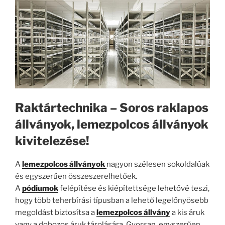
Raktártechnika – Soros raklapos
állványok, lemezpolcos állványok
kivitelezése!
A
lemezpolcos állványok
nagyon szélesen sokoldalúak
és egyszerűen összeszerelhetőek.
A
pódiumok
felépítése és kiépítettsége lehetővé teszi,
hogy több teherbírási típusban a lehető legelőnyösebb
megoldást biztosítsa a
lemezpolcos állvány
a kis áruk
vagy a dobozos áruk tárolására. Gyorsan, egyszerűen