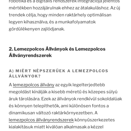
robotika és a digitális rendszerek integrációja jelentős
mértékben hozzájárulnak ehhez az átalakuláshoz. Az új
trendek célja, hogy minden raktárhely optimálisan
legyen kihasználva, és a munkafolyamatok
gördülékenyen zajlódjanak.
2. Lemezpolcos Állványok és Lemezpolcos
Állványrendszerek
A) MIÉRT NÉPSZERŰEK A LEMEZPOLCOS
ÁLLVÁNYOK?
A
lemezpolcos állvány
az egyik legelterjedtebb
megoldást kínálják a kisebb méretű és közepes súlyú
áruk tárolására. Ezek az állványok rendkívül sokoldalúak
és könnyen telepíthetők, ami különösen fontos a
dinamikusan változó raktárkörnyezetben. A
lemezpolcos állványrendszerek
könnyűszerkezetes
kialakításuk miatt kiválóan alkalmasak a kézzel