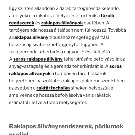
Egy szinten állandóan 2 darab tartógerenda kelendő,
amelyekre a rakatok elhelyezése történik a
tároló
rendszerek
és
raklapos állványok
esetében. A
tartógerenda hossza általában nem túl hosszú. Továbbá
a
raklapos állvány
típusához rengeteg gyártási
hosszúság kivitelezhető, igénytől függően. A
tartógerenda teherbírása nagyon jó és kielégítő.
A
soros raklapos állvány
teherbírására befolyásolja az
anyagvastagság és a gerenda teherbírását is. A
soros
raklapos állványok
a tömbösen tárolt rakatok
helyzetében használatos raklapos polcrendszer. Ebben
az esetben a
raktártechnika
síneken helyezzük el,
amelyeknek a hossza befolyásolva van a rakatok
számától illetve a tömb mélységétől.
Raklapos állványrendszerek, pódiumok
profin!