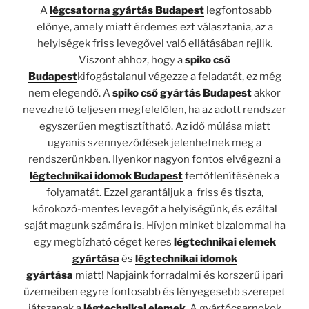
A
légcsatorna gyártás Budapest
legfontosabb
előnye, amely miatt érdemes ezt választania, az a
helyiségek friss levegővel való ellátásában rejlik.
Viszont ahhoz, hogy a
spiko cső
Budapest
kifogástalanul végezze a feladatát, ez még
nem elegendő. A
spiko cső gyártás Budapest
akkor
nevezhető teljesen megfelelőlen, ha az adott rendszer
egyszerűen megtisztítható. Az idő múlása miatt
ugyanis szennyeződések jelenhetnek meg a
rendszerünkben. Ilyenkor nagyon fontos elvégezni a
légtechnikai idomok Budapest
fertőtlenítésének a
folyamatát. Ezzel garantáljuk a friss és tiszta,
kórokozó-mentes levegőt a helyiségünk, és ezáltal
saját magunk számára is. Hívjon minket bizalommal ha
egy megbízható céget keres
légtechnikai elemek
gyártása
és
légtechnikai idomok
gyártása
miatt! Napjaink forradalmi és korszerű ipari
üzemeiben egyre fontosabb és lényegesebb szerepet
játszanak a
légtechnikai elemek
. A gyártócsarnokok