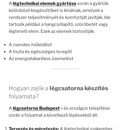
A
légtechnikai elemek gyártása
során a gyártók
különböző kiegészítőket is kínálnak, amelyek a
rendszer teljesítményét és komfortját javítják. Ide
tartozik például a hangcsillapító, szűrőbetét vagy
légterelő elem. Ezek az elemek biztosítják:
A csendes működést
A tiszta és egészséges levegőt
Az energiatakarékos üzemelést
Hogyan zajlik a
légcsatorna készítés
folyamata?
A
légcsatorna Budapest
-i és országos telepítése
során a folyamat a következő lépésekből áll:
Tervezés és méretezés:
A légtechnikai szakember