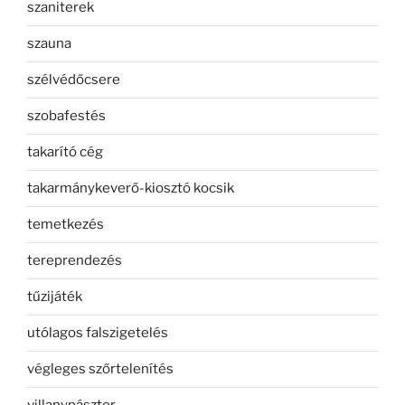
szaniterek
szauna
szélvédőcsere
szobafestés
takarító cég
takarmánykeverő-kiosztó kocsik
temetkezés
tereprendezés
tűzijáték
utólagos falszigetelés
végleges szőrtelenítés