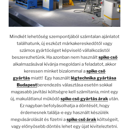
Mindkét lehetőség szempontjából számtalan ajánlatot
találhatunk, új eszközt márkakereskedőtől vagy
számos gyártócéget képviselő vállalkozástól
beszerezhetünk. Ha azonban nem használt
spiko cső
alkalmazásával kívánja megoldani a feladatot, akkor
keressen minket bizalommal a
spiko cső
gyártás
miatt! Egy használt
légtechnika gyártása
Budapest
berendezés választása esetén sokkal
magasabb javítási költségre kell számítania, mint egy
új, makulátlanul működő
spiko cső gyártás árak
után.
Ez nagyban befolyásolhatja a döntését, hogy
érdemesnek találja-e egy használt készülék
megvásárolását és fizetni a
spiko cső árak
költségeit,
vagy előnyösebb döntés lehet egy újat kiviteleztetni.