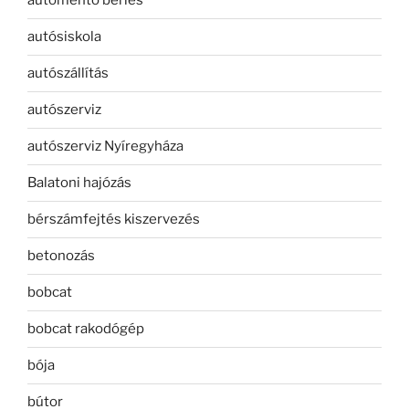
autómentő bérlés
autósiskola
autószállítás
autószerviz
autószerviz Nyíregyháza
Balatoni hajózás
bérszámfejtés kiszervezés
betonozás
bobcat
bobcat rakodógép
bója
bútor