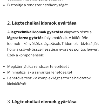
Biztosítja a rendszer hatékonyságát
2.
Légtechnikai idomok gyártása
A
légtechnikai idomok gyártása
alapvető része a
légcsatorna gyártás
folyamatának. A különféle
idomok – könyökök, elágazások, T-idomok – biztosítják,
hogy a csövek összeillesztése gyors és pontos legyen.
Ezek a komponensek:
Megkönnyítik a rendszer telepítését
Minimalizálják a szivárgás lehetőségét
Lehetővé teszik a komplex légcsatorna hálózatok
kialakítását
3.
Légtechnikai elemek gyártása