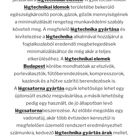
légtechnikai idomok
területébe bekerülő
egészségkárosító porok, gázok, gőzök mennyiségének
a minimalizálását rengeteg munkavédelmi szabály
követeli meg. A megfelelő
légtechnika gyártása
és
kivitelezése a
légtechnika
alkalmával hozzájárul a
foglalkozásból eredendő megbetegedések
minimalizálásához de még akár a teljes
elkerüléséhez. A
légtechnikai elemek
Budapest
körébe mondhatóak az elszívók,
porleválasztók, fűtőberendezések, kompresszorok,
kazánok és a hűtve szárító berendezések is.
A
légcsatorna gyártás
egyik lehetősége lehet egy
újdonsült eszköz megvásárlása, a másik lehetőség
pedig egy használt, de jó állapotban levő
légcsatorna
beszerezése. Az előbbi megoldás egy
vadonatúj, akár több évtizeden keresztül is
megfelelően üzemelő rendszert eredményezhet
számunkra, kedvező
légtechnika gyártás árak
mellet,