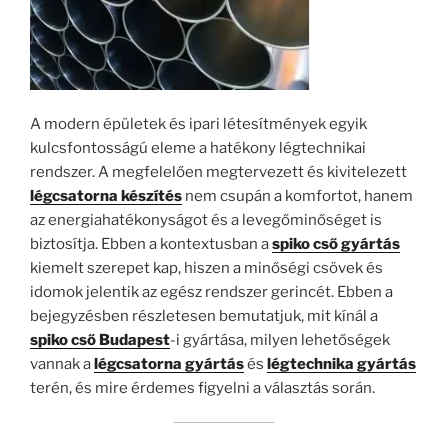
A modern épületek és ipari létesítmények egyik
kulcsfontosságú eleme a hatékony légtechnikai
rendszer. A megfelelően megtervezett és kivitelezett
légcsatorna készítés
nem csupán a komfortot, hanem
az energiahatékonyságot és a levegőminőséget is
biztosítja. Ebben a kontextusban a
spiko cső gyártás
kiemelt szerepet kap, hiszen a minőségi csövek és
idomok jelentik az egész rendszer gerincét. Ebben a
bejegyzésben részletesen bemutatjuk, mit kínál a
spiko cső Budapest
-i gyártása, milyen lehetőségek
vannak a
légcsatorna gyártás
és
légtechnika gyártás
terén, és mire érdemes figyelni a választás során.