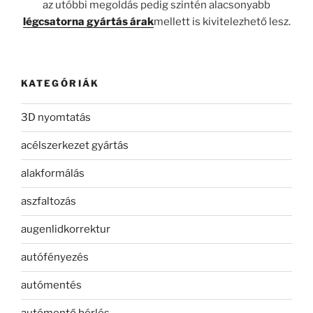
az utóbbi megoldás pedig szintén alacsonyabb
légcsatorna gyártás árak
mellett is kivitelezhető lesz.
KATEGÓRIÁK
3D nyomtatás
acélszerkezet gyártás
alakformálás
aszfaltozás
augenlidkorrektur
autófényezés
autómentés