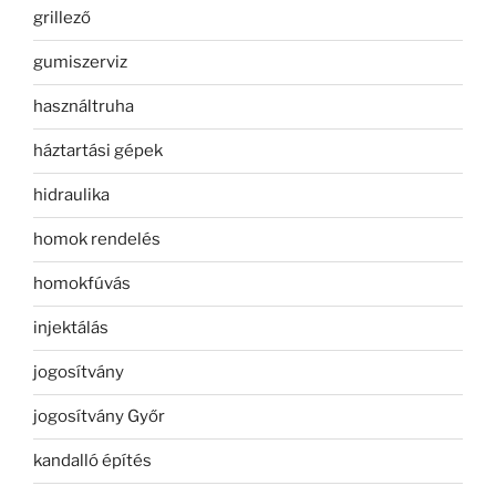
grillező
gumiszerviz
használtruha
háztartási gépek
hidraulika
homok rendelés
homokfúvás
injektálás
jogosítvány
jogosítvány Győr
kandalló építés