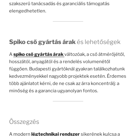
szakszerű tanácsadás és garanciális támogatás
elengedhetetlen.
Spiko cső gyártás árak
és lehetőségek
A
spiko cső gyártás árak
változóak, a cső átmérőjétől,
hosszától, anyagától és a rendelés volumenétől
függően. Budapesti gyártóknál gyakran találkozhatunk
kedvezményekkel nagyobb projektek esetén. Érdemes
több ajánlatot kérni, de ne csak az árra koncentrálj: a
minőség és a garancia ugyanolyan fontos.
Összegzés
A modern
légtechnikai rendszer
sikerének kulcsa a