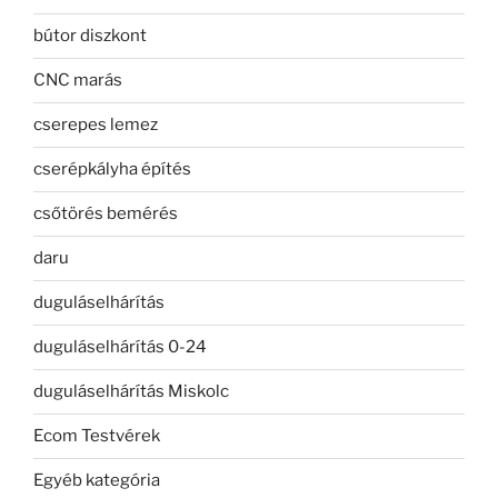
bútor diszkont
CNC marás
cserepes lemez
cserépkályha építés
csőtörés bemérés
daru
duguláselhárítás
duguláselhárítás 0-24
duguláselhárítás Miskolc
Ecom Testvérek
Egyéb kategória