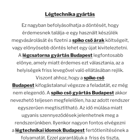
Légtechnika gyártás
Ez nagyban befolyásolhatja a döntését, hogy
érdemesnek találja-e egy használt készülék
megvásárolását és fizetni a
spiko cső árak
költségeit,
vagy előnyösebb döntés lehet egy újat kiviteleztetni.
A
légcsatorna gyártás Budapest
legfontosabb
előnye, amely miatt érdemes ezt választania, az a
helyiségek friss levegővel való ellátásában rejlik.
Viszont ahhoz, hogy a
spiko cső
Budapest
kifogástalanul végezze a feladatát, ez még
nem elegendő. A
spiko cső gyártás Budapest
akkor
nevezhető teljesen megfelelőlen, ha az adott rendszer
egyszerűen megtisztítható. Az idő múlása miatt
ugyanis szennyeződések jelenhetnek meg a
rendszerünkben. Ilyenkor nagyon fontos elvégezni
a
légtechnikai idomok Budapest
fertőtlenítésének a
folyamatát. Ezzel garantáljuk a friss és tiszta,