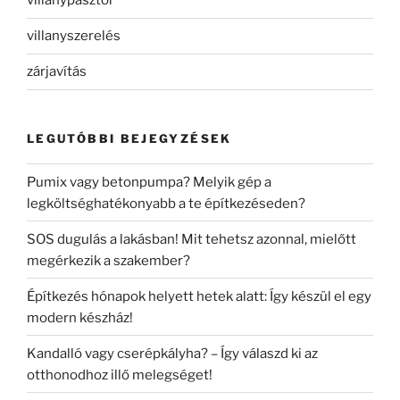
villanypásztor
villanyszerelés
zárjavítás
LEGUTÓBBI BEJEGYZÉSEK
Pumix vagy betonpumpa? Melyik gép a
legköltséghatékonyabb a te építkezéseden?
SOS dugulás a lakásban! Mit tehetsz azonnal, mielőtt
megérkezik a szakember?
Építkezés hónapok helyett hetek alatt: Így készül el egy
modern készház!
Kandalló vagy cserépkályha? – Így válaszd ki az
otthonodhoz illő melegséget!