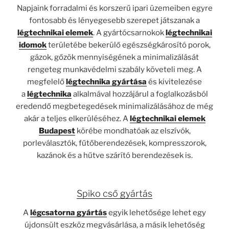
Napjaink forradalmi és korszerű ipari üzemeiben egyre
fontosabb és lényegesebb szerepet játszanak a
légtechnikai elemek
. A gyártócsarnokok
légtechnikai
idomok
területébe bekerülő egészségkárosító porok,
gázok, gőzök mennyiségének a minimalizálását
rengeteg munkavédelmi szabály követeli meg. A
megfelelő
légtechnika gyártása
és kivitelezése
a
légtechnika
alkalmával hozzájárul a foglalkozásból
eredendő megbetegedések minimalizálásához de még
akár a teljes elkerüléséhez. A
légtechnikai elemek
Budapest
körébe mondhatóak az elszívók,
porleválasztók, fűtőberendezések, kompresszorok,
kazánok és a hűtve szárító berendezések is.
Spiko cső gyártás
A
légcsatorna gyártás
egyik lehetősége lehet egy
újdonsült eszköz megvásárlása, a másik lehetőség