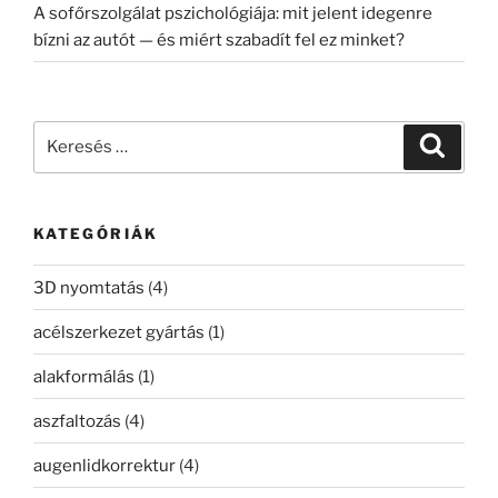
A sofőrszolgálat pszichológiája: mit jelent idegenre
bízni az autót — és miért szabadít fel ez minket?
Keresés
Keresé
a
következő
kifejezésre:
KATEGÓRIÁK
3D nyomtatás
(4)
acélszerkezet gyártás
(1)
alakformálás
(1)
aszfaltozás
(4)
augenlidkorrektur
(4)