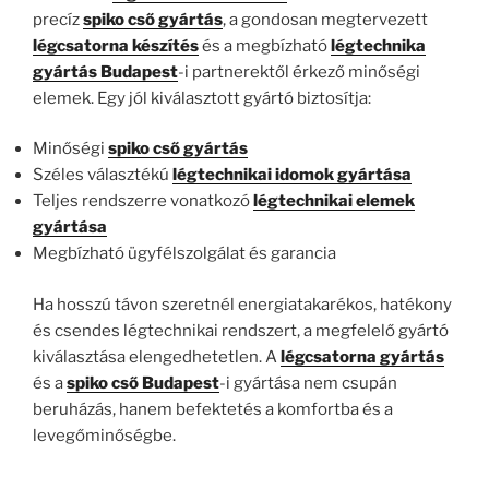
precíz
spiko cső gyártás
, a gondosan megtervezett
légcsatorna készítés
és a megbízható
légtechnika
gyártás Budapest
-i partnerektől érkező minőségi
elemek. Egy jól kiválasztott gyártó biztosítja:
Minőségi
spiko cső gyártás
Széles választékú
légtechnikai idomok gyártása
Teljes rendszerre vonatkozó
légtechnikai elemek
gyártása
Megbízható ügyfélszolgálat és garancia
Ha hosszú távon szeretnél energiatakarékos, hatékony
és csendes légtechnikai rendszert, a megfelelő gyártó
kiválasztása elengedhetetlen. A
légcsatorna gyártás
és a
spiko cső Budapest
-i gyártása nem csupán
beruházás, hanem befektetés a komfortba és a
levegőminőségbe.