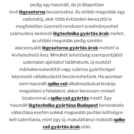
pedig egy használt, de jó állapotban
levő
légcsatorna
beszerezése. Az előbbi megoldás egy
vadonatúj, akár több évtizeden keresztül is
megfelelően üzemelő rendszert eredményezhet
számunkra, kedvező
légtechnika gyártás árak
mellet,
az utóbbi megoldás pedig szintén
alacsonyabb
légcsatorna gyártás árak
mellett is
kivitelezhető lesz. Mindkét lehetőség szempontjából
számtalan ajánlatot találhatunk, új eszközt
márkakereskedőtől vagy számos gyártócéget
képviselő vállalkozástól beszerezhetünk. Ha azonban
nem használt
spiko cső
alkalmazásával kívánja
megoldani a feladatot, akkor keressen minket
bizalommal a
spiko cső gyártás
miatt! Egy
használt
légtechnika gyártása Budapest
berendezés
választása esetén sokkal magasabb javítási költségre
kell számítania, mint egy új, makulátlanul működő
spiko
cső gyártás árak
után.