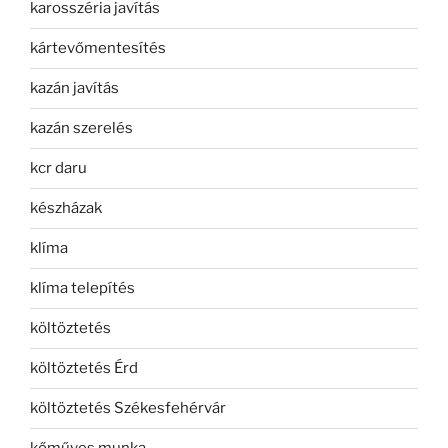
karosszéria javítás
kártevőmentesítés
kazán javítás
kazán szerelés
kcr daru
készházak
klíma
klíma telepítés
költöztetés
költöztetés Érd
költöztetés Székesfehérvár