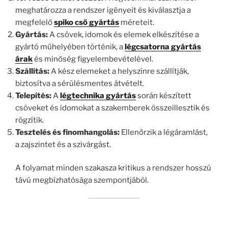
meghatározza a rendszer igényeit és kiválasztja a
megfelelő
spiko cső gyártás
méreteit.
Gyártás:
A csövek, idomok és elemek elkészítése a
gyártó műhelyében történik, a
légcsatorna gyártás
árak
és minőség figyelembevételével.
Szállítás:
A kész elemeket a helyszínre szállítják,
biztosítva a sérülésmentes átvételt.
Telepítés:
A
légtechnika gyártás
során készített
csöveket és idomokat a szakemberek összeillesztik és
rögzítik.
Tesztelés és finomhangolás:
Ellenőrzik a légáramlást,
a zajszintet és a szivárgást.
A folyamat minden szakasza kritikus a rendszer hosszú
távú megbízhatósága szempontjából.