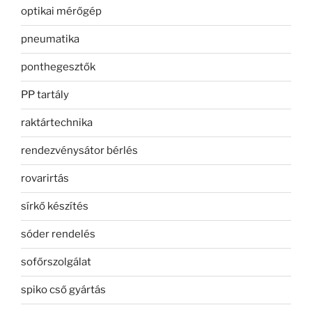
optikai mérőgép
pneumatika
ponthegesztők
PP tartály
raktártechnika
rendezvénysátor bérlés
rovarirtás
sírkő készítés
sóder rendelés
sofőrszolgálat
spiko cső gyártás