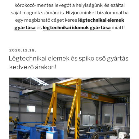
kórokozó-mentes levegőt a helyiségünk, és ezáltal
saját magunk számára is. Hívjon minket bizalommal ha
egy megbízható céget keres
légtechnikai elemek
gyártása
és
légtechnikai idomok gyártása
miatt!
BEKÜLDVE:
2020.12.18.
Légtechnikai elemek és spiko cső gyártás
kedvező árakon!