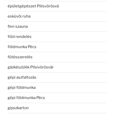
épületgépészet Pilisvörösvá
esküvői ruha
finn szauna
föld rendelés
földmunka Pécs
fűtésszerelés
gázkészülék Pilsivörösvár
gépi aszfaltozás
gépi földmunka
gépi földmunka Pécs
gipszkarton