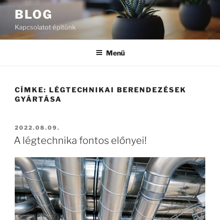
Tartalomhoz
BLOG
Kapcsolatot építünk
Menü
CÍMKE:
LÉGTECHNIKAI BERENDEZÉSEK
GYÁRTÁSA
BEKÜLDVE:
2022.08.09.
A légtechnika fontos előnyei!