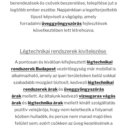
berendezések és csövek beszerelése, telepítése jut a
legtöbb ember eszébe. Napjainkban a legelterjedtebb
típust képviseli a vágógép, amely
forradalmi
üveggyöngyszórás
fejlesztések
következtében lett létrehozva.
Légtechnikai rendszerek kivitelezése
A pontosan és kiválóan kifejlesztett
légtechnikai
rendszerek Budapest
vezérlőegység már mobillal is
alkalmazható, amely az ipari területeken belül sokkal
szabadabb mozgást biztosít, kedvező
légtechnikai
rendszerek árak
és
üveggyöngyszórás
árak
mellett. Az általunk kedvező
vízsugaras vágás
árak
és
légtechnika árak
mellett kínált szolgáltatás
pozitív velejárója, hogy nem keletkezik a folyamat
közben hulladék, és persze nem marad majd éles
felület sem, ezért csökken az üveg kezelésének a