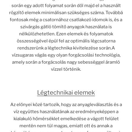
során egy adott folyamat során dől majd el a használt
rögzítő elemek minimálisan szükséges száma. Továbbá
fontosak még a csatornához csatlakozó idomok is, és a
szivárgás gátló tömítő anyagok használata is
nélkülözhetetlen. Ezen elemek és folyamatok
összességével épül fel az optimális légcsatorna
rendszerünk a légtechnika kivitelezése során.A
vízsugaras vágás egy olyan forgácsolási technológia,
amely során a forgácsolás nagy sebességgel áramló
vízzel történik.
Légtechnikai elemek
Az előnyei közé tartozik, hogy az anyagleválasztás és a
víz együttes használatának az eredményeképpen a
kialakuló hőmérséklet emelkedése a vágott felület
mentén nem túl magas, emiatt ott és annak a