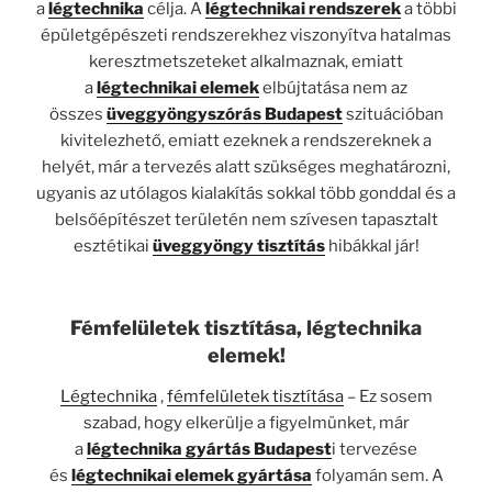
a
légtechnika
célja. A
légtechnikai rendszerek
a többi
épületgépészeti rendszerekhez viszonyítva hatalmas
keresztmetszeteket alkalmaznak, emiatt
a
légtechnikai elemek
elbújtatása nem az
összes
üveggyöngyszórás Budapest
szituációban
kivitelezhető, emiatt ezeknek a rendszereknek a
helyét, már a tervezés alatt szükséges meghatározni,
ugyanis az utólagos kialakítás sokkal több gonddal és a
belsőépítészet területén nem szívesen tapasztalt
esztétikai
üveggyöngy tisztítás
hibákkal jár!
Fémfelületek tisztítása, légtechnika
elemek!
Légtechnika
,
fémfelületek tisztítása
– Ez sosem
szabad, hogy elkerülje a figyelmünket, már
a
légtechnika gyártás Budapest
i tervezése
és
légtechnikai elemek gyártása
folyamán sem. A