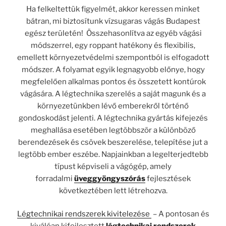
Ha felkeltettük figyelmét, akkor keressen minket
bátran, mi biztosítunk vízsugaras vágás Budapest
egész területén! Összehasonlítva az egyéb vágási
módszerrel, egy roppant hatékony és flexibilis,
emellett környezetvédelmi szempontból is elfogadott
módszer. A folyamat egyik legnagyobb előnye, hogy
megfelelően alkalmas pontos és összetett kontúrok
vágására. A légtechnika szerelés a saját magunk és a
környezetünkben lévő emberekről történő
gondoskodást jelenti. A légtechnika gyártás kifejezés
meghallása esetében legtöbbször a különböző
berendezések és csövek beszerelése, telepítése jut a
legtöbb ember eszébe. Napjainkban a legelterjedtebb
típust képviseli a vágógép, amely
forradalmi
üveggyöngyszórás
fejlesztések
következtében lett létrehozva.
Légtechnikai rendszerek kivitelezése
– A pontosan és