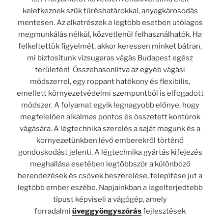
keletkeznek szűk tűréshatárokkal, anyagkárosodás
mentesen. Az alkatrészek a legtöbb esetben utólagos
megmunkálás nélkül, közvetlenül felhasználhatók. Ha
felkeltettük figyelmét, akkor keressen minket bátran,
mi biztosítunk vízsugaras vágás Budapest egész
területén! Összehasonlítva az egyéb vágási
módszerrel, egy roppant hatékony és flexibilis,
emellett környezetvédelmi szempontból is elfogadott
módszer. A folyamat egyik legnagyobb előnye, hogy
megfelelően alkalmas pontos és összetett kontúrok
vágására. A légtechnika szerelés a saját magunk és a
környezetünkben lévő emberekről történő
gondoskodást jelenti. A légtechnika gyártás kifejezés
meghallása esetében legtöbbször a különböző
berendezések és csövek beszerelése, telepítése jut a
legtöbb ember eszébe. Napjainkban a legelterjedtebb
típust képviseli a vágógép, amely
forradalmi
üveggyöngyszórás
fejlesztések