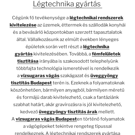
Légtechnika gyártás
Cégünk fő tevékenysége a
légtechnikai rendszerek
kivitelezése
az üzemek, éttermek és szállodák konyhái
és a bevásárló központokban szerzett tapasztalatok
által. Vállalkozásunk az elmúlt években lényeges
épületek során vett részt a
légtechnika
gyártás
kivitelezésében. Továbbá, a
fémfelületek
tisztítása
irányába is szakosodott telephelyünk
többfajta technológia ismeretével is rendelkezik
a
vízsugaras vágás
szakágazat és
üveggyöngy
tisztítás Budapest
terén is. Ezeknek a folyamatoknak
köszönhetően, bármilyen anyagból, bármilyen méretű
és formájú darab kivitelezhető, csak a fantáziánk
szabhat határt, akár gravírozásra is jól kivitelezhető,
kedvező
üveggyöngy tisztítás árak
mellett.
A
vízsugaras vágás Budapest
en történő folyamatok
a vágógépeket tekintve rengeteg típussal
rendelkeznek. A légtechnikai rendszerek gyártása