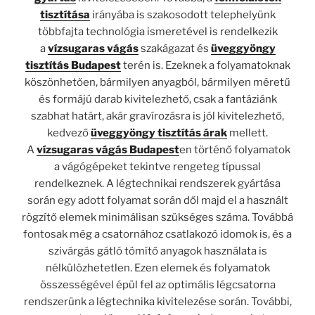
tisztítása
irányába is szakosodott telephelyünk
többfajta technológia ismeretével is rendelkezik
a
vízsugaras vágás
szakágazat és
üveggyöngy
tisztítás Budapest
terén is. Ezeknek a folyamatoknak
köszönhetően, bármilyen anyagból, bármilyen méretű
és formájú darab kivitelezhető, csak a fantáziánk
szabhat határt, akár gravírozásra is jól kivitelezhető,
kedvező
üveggyöngy tisztítás árak
mellett.
A
vízsugaras vágás Budapest
en történő folyamatok
a vágógépeket tekintve rengeteg típussal
rendelkeznek. A légtechnikai rendszerek gyártása
során egy adott folyamat során dől majd el a használt
rögzítő elemek minimálisan szükséges száma. Továbbá
fontosak még a csatornához csatlakozó idomok is, és a
szivárgás gátló tömítő anyagok használata is
nélkülözhetetlen. Ezen elemek és folyamatok
összességével épül fel az optimális légcsatorna
rendszerünk a légtechnika kivitelezése során. További,