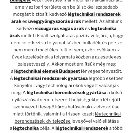
Budapest
vezérlőegység már mobillal is alkalmazható,
amely az ipari területeken belül sokkal szabadabb
mozgást biztosít, kedvező
légtechnikai rendszerek
árak
és
üveggyöngyszórás árak
mellett. Az általunk
kedvező
vízsugaras vágás árak
és
légtechnika
árak
mellett kínált szolgáltatás pozitív velejárója, hogy
nem keletkezik a folyamat közben hulladék, és persze
nem marad majd éles felület sem, ezért csökken az
üveg kezelésének a folyamata közben a az esetleges
balesetveszély. Akkor most említsük még meg
a
légtechnikai elemek
Budapest
lényeges tényezőit.
A
légtechnikai rendszerek gyártása
legtöbb esetben
kényelmi, vagy technológiai okok végett valósítják
meg. A
légtechnikai berendezések gyártása
a külső
nyílászáróval nem felszerelt helyiségekben létrejött,
szennyezett levegő káros hatásainak az elvezetése
miatt történik, valamint a frissen kezelt
légtechnikai
berendezések kivitelezése
levegővel való ellátása
a
légtechnika
célja. A
légtechnikai rendszerek
a többi