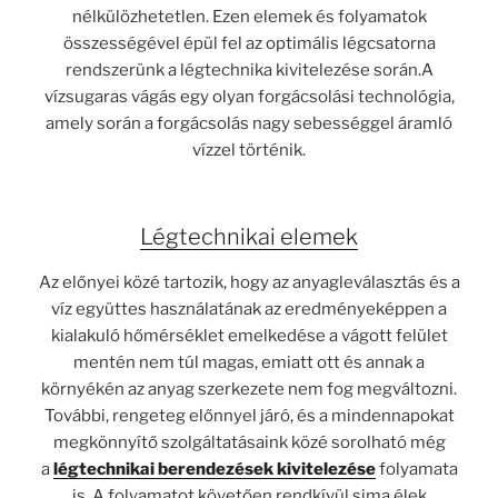
nélkülözhetetlen. Ezen elemek és folyamatok
összességével épül fel az optimális légcsatorna
rendszerünk a légtechnika kivitelezése során.A
vízsugaras vágás egy olyan forgácsolási technológia,
amely során a forgácsolás nagy sebességgel áramló
vízzel történik.
Légtechnikai elemek
Az előnyei közé tartozik, hogy az anyagleválasztás és a
víz együttes használatának az eredményeképpen a
kialakuló hőmérséklet emelkedése a vágott felület
mentén nem túl magas, emiatt ott és annak a
környékén az anyag szerkezete nem fog megváltozni.
További, rengeteg előnnyel járó, és a mindennapokat
megkönnyítő szolgáltatásaink közé sorolható még
a
légtechnikai berendezések kivitelezése
folyamata
is. A folyamatot követően rendkívül sima élek