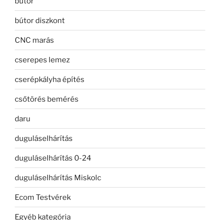
bútor
bútor diszkont
CNC marás
cserepes lemez
cserépkályha építés
csőtörés bemérés
daru
duguláselhárítás
duguláselhárítás 0-24
duguláselhárítás Miskolc
Ecom Testvérek
Egyéb kategória