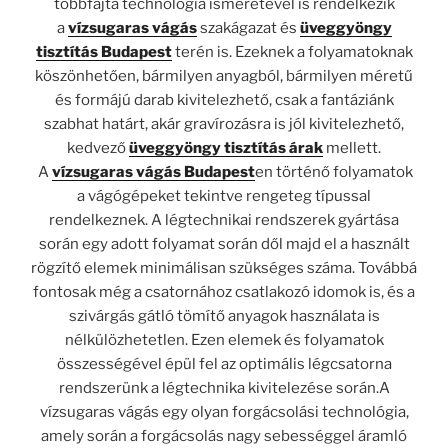
többfajta technológia ismeretével is rendelkezik
a
vízsugaras vágás
szakágazat és
üveggyöngy
tisztítás Budapest
terén is. Ezeknek a folyamatoknak
köszönhetően, bármilyen anyagból, bármilyen méretű
és formájú darab kivitelezhető, csak a fantáziánk
szabhat határt, akár gravírozásra is jól kivitelezhető,
kedvező
üveggyöngy tisztítás árak
mellett.
A
vízsugaras vágás Budapest
en történő folyamatok
a vágógépeket tekintve rengeteg típussal
rendelkeznek. A légtechnikai rendszerek gyártása
során egy adott folyamat során dől majd el a használt
rögzítő elemek minimálisan szükséges száma. Továbbá
fontosak még a csatornához csatlakozó idomok is, és a
szivárgás gátló tömítő anyagok használata is
nélkülözhetetlen. Ezen elemek és folyamatok
összességével épül fel az optimális légcsatorna
rendszerünk a légtechnika kivitelezése során.A
vízsugaras vágás egy olyan forgácsolási technológia,
amely során a forgácsolás nagy sebességgel áramló