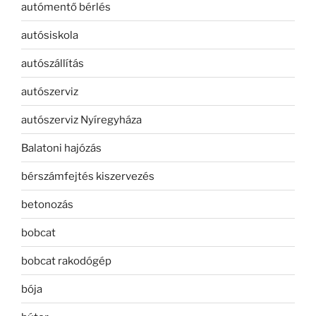
autómentő bérlés
autósiskola
autószállítás
autószerviz
autószerviz Nyíregyháza
Balatoni hajózás
bérszámfejtés kiszervezés
betonozás
bobcat
bobcat rakodógép
bója