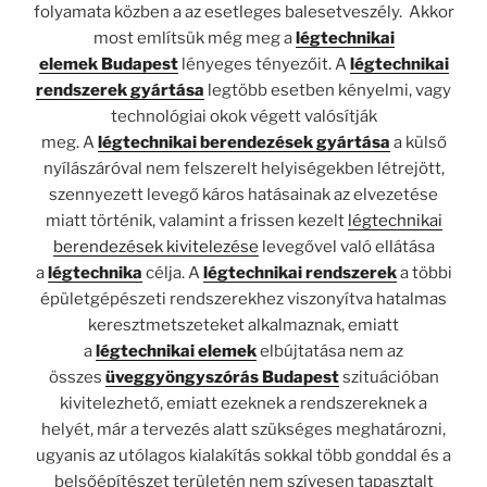
folyamata közben a az esetleges balesetveszély. Akkor
most említsük még meg a
légtechnikai
elemek
Budapest
lényeges tényezőit. A
légtechnikai
rendszerek gyártása
legtöbb esetben kényelmi, vagy
technológiai okok végett valósítják
meg. A
légtechnikai berendezések gyártása
a külső
nyílászáróval nem felszerelt helyiségekben létrejött,
szennyezett levegő káros hatásainak az elvezetése
miatt történik, valamint a frissen kezelt
légtechnikai
berendezések kivitelezése
levegővel való ellátása
a
légtechnika
célja. A
légtechnikai rendszerek
a többi
épületgépészeti rendszerekhez viszonyítva hatalmas
keresztmetszeteket alkalmaznak, emiatt
a
légtechnikai elemek
elbújtatása nem az
összes
üveggyöngyszórás Budapest
szituációban
kivitelezhető, emiatt ezeknek a rendszereknek a
helyét, már a tervezés alatt szükséges meghatározni,
ugyanis az utólagos kialakítás sokkal több gonddal és a
belsőépítészet területén nem szívesen tapasztalt