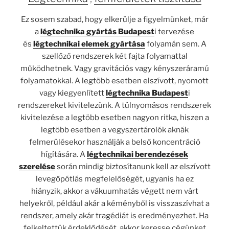
Ez sosem szabad, hogy elkerülje a figyelmünket, már
a
légtechnika gyártás Budapest
i tervezése
és
légtechnikai elemek gyártása
folyamán sem. A
szellőző rendszerek két fajta folyamattal
működhetnek. Vagy gravitációs vagy kényszeráramú
folyamatokkal. A legtöbb esetben elszívott, nyomott
vagy kiegyenlített
légtechnika Budapest
i
rendszereket kivitelezünk. A túlnyomásos rendszerek
kivitelezése a legtöbb esetben nagyon ritka, hiszen a
legtöbb esetben a vegyszertárolók aknák
felmerülésekor használják a belső koncentráció
hígítására. A
légtechnikai berendezések
szerelése
során mindig biztosítanunk kell az elszívott
levegőpótlás megfelelőségét, ugyanis ha ez
hiányzik, akkor a vákuumhatás végett nem várt
helyekről, például akár a kéményből is visszaszívhat a
rendszer, amely akár tragédiát is eredményezhet. Ha
felkeltettük érdeklődését, akkor keresse cégünket