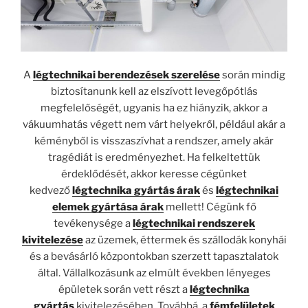
A
légtechnikai berendezések szerelése
során mindig
biztosítanunk kell az elszívott levegőpótlás
megfelelőségét, ugyanis ha ez hiányzik, akkor a
vákuumhatás végett nem várt helyekről, például akár a
kéményből is visszaszívhat a rendszer, amely akár
tragédiát is eredményezhet. Ha felkeltettük
érdeklődését, akkor keresse cégünket
kedvező
légtechnika gyártás árak
és
légtechnikai
elemek gyártása árak
mellett! Cégünk fő
tevékenysége a
légtechnikai rendszerek
kivitelezése
az üzemek, éttermek és szállodák konyhái
és a bevásárló központokban szerzett tapasztalatok
által. Vállalkozásunk az elmúlt években lényeges
épületek során vett részt a
légtechnika
gyártás
kivitelezésében. Továbbá, a
fémfelületek