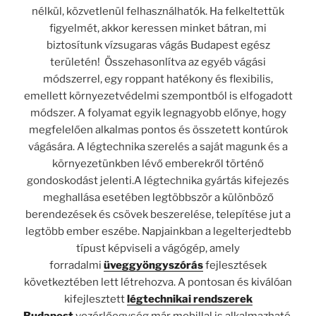
nélkül, közvetlenül felhasználhatók. Ha felkeltettük
figyelmét, akkor keressen minket bátran, mi
biztosítunk vízsugaras vágás Budapest egész
területén! Összehasonlítva az egyéb vágási
módszerrel, egy roppant hatékony és flexibilis,
emellett környezetvédelmi szempontból is elfogadott
módszer. A folyamat egyik legnagyobb előnye, hogy
megfelelően alkalmas pontos és összetett kontúrok
vágására. A légtechnika szerelés a saját magunk és a
környezetünkben lévő emberekről történő
gondoskodást jelenti.A légtechnika gyártás kifejezés
meghallása esetében legtöbbször a különböző
berendezések és csövek beszerelése, telepítése jut a
legtöbb ember eszébe. Napjainkban a legelterjedtebb
típust képviseli a vágógép, amely
forradalmi
üveggyöngyszórás
fejlesztések
következtében lett létrehozva. A pontosan és kiválóan
kifejlesztett
légtechnikai rendszerek