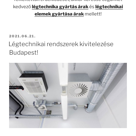
kedvező
légtechnika gyártás árak
és
légtechnikai
elemek gyártása árak
mellett!
BEKÜLDVE:
2021.06.21.
Légtechnikai rendszerek kivitelezése
Budapest!