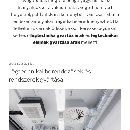
levegőpótlás megfelelőségét, ugyanis ha ez
hiányzik, akkor a vákuumhatás végett nem várt
helyekről, például akár a kéményből is visszaszívhat a
rendszer, amely akár tragédiát is eredményezhet. Ha
felkeltettük érdeklődését, akkor keresse cégünket
kedvező
légtechnika gyártás árak
és
légtechnikai
elemek gyártása árak
mellett!
BEKÜLDVE:
2021.02.15.
Légtechnikai berendezések és
rendszerek gyártása!