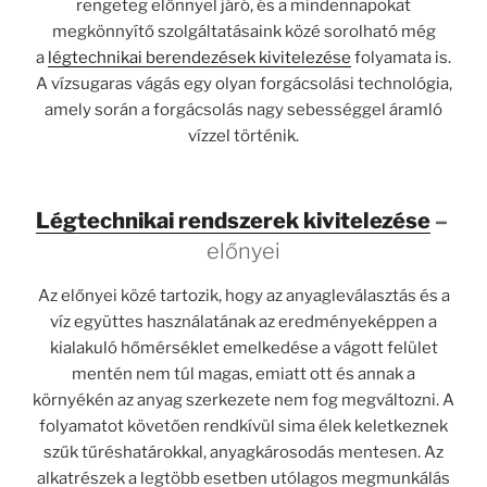
rengeteg előnnyel járó, és a mindennapokat
megkönnyítő szolgáltatásaink közé sorolható még
a
légtechnikai berendezések kivitelezése
folyamata is.
A vízsugaras vágás egy olyan forgácsolási technológia,
amely során a forgácsolás nagy sebességgel áramló
vízzel történik.
Légtechnikai rendszerek kivitelezése
–
előnyei
Az előnyei közé tartozik, hogy az anyagleválasztás és a
víz együttes használatának az eredményeképpen a
kialakuló hőmérséklet emelkedése a vágott felület
mentén nem túl magas, emiatt ott és annak a
környékén az anyag szerkezete nem fog megváltozni. A
folyamatot követően rendkívül sima élek keletkeznek
szűk tűréshatárokkal, anyagkárosodás mentesen. Az
alkatrészek a legtöbb esetben utólagos megmunkálás