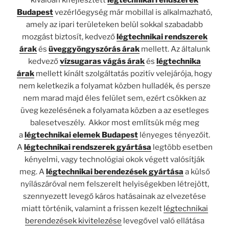
kiválóan kifejlesztett
légtechnikai rendszerek
Budapest
vezérlőegység már mobillal is alkalmazható,
amely az ipari területeken belül sokkal szabadabb
mozgást biztosít, kedvező
légtechnikai rendszerek
árak
és
üveggyöngyszórás árak
mellett. Az általunk
kedvező
vízsugaras vágás árak
és
légtechnika
árak
mellett kínált szolgáltatás pozitív velejárója, hogy
nem keletkezik a folyamat közben hulladék, és persze
nem marad majd éles felület sem, ezért csökken az
üveg kezelésének a folyamata közben a az esetleges
balesetveszély. Akkor most említsük még meg
a
légtechnikai elemek
Budapest
lényeges tényezőit.
A
légtechnikai rendszerek gyártása
legtöbb esetben
kényelmi, vagy technológiai okok végett valósítják
meg. A
légtechnikai berendezések gyártása
a külső
nyílászáróval nem felszerelt helyiségekben létrejött,
szennyezett levegő káros hatásainak az elvezetése
miatt történik, valamint a frissen kezelt
légtechnikai
berendezések kivitelezése
levegővel való ellátása