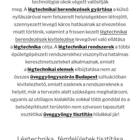
technológiai okok végett valósítják
meg. A
légtechnikai berendezések gyártása
a külső
nyílászáróval nem felszerelt helyiségekben létrejött,
szennyezett levegő káros hatásainak az elvezetése
miatt történik, valamint a frissen kezelt
légtechnikai
berendezések kivitelezése
levegővel való ellátása
a
légtechnika
célja. A
légtechnikai rendszerek
a többi
épületgépészeti rendszerekhez viszonyítva hatalmas
keresztmetszeteket alkalmaznak, emiatt
a
légtechnikai elemek
elbújtatása nem az
összes
üveggyöngyszórás Budapest
szituációban
kivitelezhető, emiatt ezeknek a rendszereknek a
helyét, már a tervezés alatt szükséges meghatározni,
ugyanis az utólagos kialakítás sokkal több gonddal és a
belsőépítészet területén nem szívesen tapasztalt
esztétikai
üveggyöngy tisztítás
hibákkal jár!
Légtechnika
,
fémfelületek tisztítása