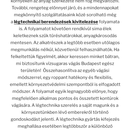
környékén az anyag szerkezete nem fog megváltozni.
További, rengeteg előnnyel járó, és a mindennapokat
megkönnyítő szolgáltatásaink közé sorolható még
a
légtechnikai berendezések kivitelezése
folyamata
is. A folyamatot követően rendkívül sima élek
keletkeznek szűk tűréshatárokkal, anyagkárosodás
mentesen. Az alkatrészek a legtöbb esetben utólagos
megmunkálás nélkül, közvetlenül felhasználhatók. Ha
felkeltettük figyelmét, akkor keressen minket bátran,
mi biztosítunk vízsugaras vágás Budapest egész
területén! Összehasonlítva az egyéb vágási
módszerrel, egy roppant hatékony és flexibilis,
emellett környezetvédelmi szempontból is elfogadott
módszer. A folyamat egyik legnagyobb előnye, hogy
megfelelően alkalmas pontos és összetett kontúrok
vágására. A légtechnika szerelés a saját magunk és a
környezetünkben lévő emberekről történő
gondoskodást jelenti. A légtechnika gyártás kifejezés
meghallása esetében legtöbbször a különböző