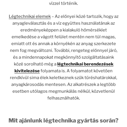
vízzel történik.
Légtechnikai elemek
– Az előnyei közé tartozik, hogy az
anyagleválasztás és a víz együttes használatának az
eredményeképpen a kialakuló hőmérséklet
emelkedése a vágott felület mentén nem túl magas,
emiatt ott és annak a környékén az anyag szerkezete
nem fog megváltozni. További, rengeteg előnnyel járó,
és a mindennapokat megkönnyítő szolgáltatásaink
közé sorolható még a
légtechnikai berendezések
kivitelezése
folyamata is. A folyamatot követően
rendkívül sima élek keletkeznek szűk tűréshatárokkal,
anyagkárosodás mentesen. Az alkatrészek a legtöbb
esetben utólagos megmunkálás nélkül, közvetlenül
felhasználhatók.
Mit ajánlunk légtechnika gyártás során?