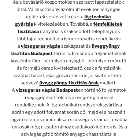
és a bevásárló központokban szerzett tapasztalatok
által. Vállalkozásunk az elmúlt években lényeges
épületek során vett részt a
légtechnika
gyártás
kivitelezésében. Továbbá, a
fémfelületek
tisztítása
irányába is szakosodott telephelyünk
többfajta technológia ismeretével is rendelkezik
a
vízsugaras vágás
szakágazat és
üveggyöngy
tisztítás Budapest
terén is. Ezeknek a folyamatoknak
köszönhetően, bármilyen anyagból, bármilyen méretű
és formájú darab kivitelezhető, csak a fantáziánk
szabhat határt, akár gravírozásra is jól kivitelezhető,
kedvező
üveggyöngy tisztítás árak
mellett.
A
vízsugaras vágás Budapest
en történő folyamatok
a vágógépeket tekintve rengeteg típussal
rendelkeznek. A légtechnikai rendszerek gyártása
során egy adott folyamat során dől majd el a használt
rögzítő elemek minimálisan szükséges száma. Továbbá
fontosak még a csatornához csatlakozó idomok is, és a
szivárgás gátló tömítő anyagok használata is