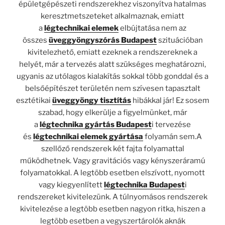
épületgépészeti rendszerekhez viszonyítva hatalmas
keresztmetszeteket alkalmaznak, emiatt
a
légtechnikai elemek
elbújtatása nem az
összes
üveggyöngyszórás Budapest
szituációban
kivitelezhető, emiatt ezeknek a rendszereknek a
helyét, már a tervezés alatt szükséges meghatározni,
ugyanis az utólagos kialakítás sokkal több gonddal és a
belsőépítészet területén nem szívesen tapasztalt
esztétikai
üveggyöngy tisztítás
hibákkal jár! Ez sosem
szabad, hogy elkerülje a figyelmünket, már
a
légtechnika gyártás Budapest
i tervezése
és
légtechnikai elemek gyártása
folyamán sem.A
szellőző rendszerek két fajta folyamattal
működhetnek. Vagy gravitációs vagy kényszeráramú
folyamatokkal. A legtöbb esetben elszívott, nyomott
vagy kiegyenlített
légtechnika Budapest
i
rendszereket kivitelezünk. A túlnyomásos rendszerek
kivitelezése a legtöbb esetben nagyon ritka, hiszen a
legtöbb esetben a vegyszertárolók aknák