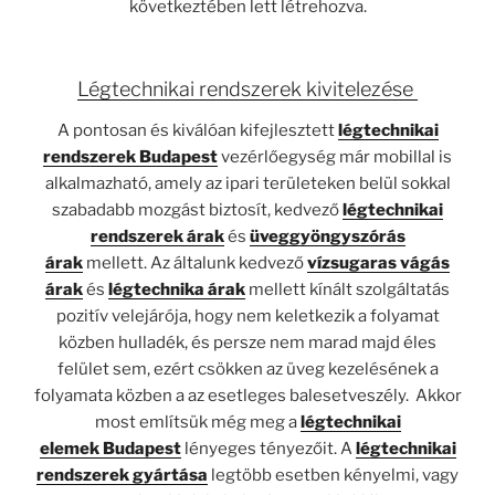
következtében lett létrehozva.
Légtechnikai rendszerek kivitelezése
A pontosan és kiválóan kifejlesztett
légtechnikai
rendszerek Budapest
vezérlőegység már mobillal is
alkalmazható, amely az ipari területeken belül sokkal
szabadabb mozgást biztosít, kedvező
légtechnikai
rendszerek árak
és
üveggyöngyszórás
árak
mellett. Az általunk kedvező
vízsugaras vágás
árak
és
légtechnika árak
mellett kínált szolgáltatás
pozitív velejárója, hogy nem keletkezik a folyamat
közben hulladék, és persze nem marad majd éles
felület sem, ezért csökken az üveg kezelésének a
folyamata közben a az esetleges balesetveszély. Akkor
most említsük még meg a
légtechnikai
elemek
Budapest
lényeges tényezőit. A
légtechnikai
rendszerek gyártása
legtöbb esetben kényelmi, vagy