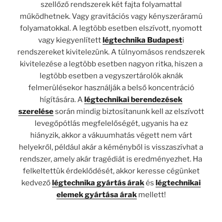
szellőző rendszerek két fajta folyamattal
működhetnek. Vagy gravitációs vagy kényszeráramú
folyamatokkal. A legtöbb esetben elszívott, nyomott
vagy kiegyenlített
légtechnika Budapest
i
rendszereket kivitelezünk. A túlnyomásos rendszerek
kivitelezése a legtöbb esetben nagyon ritka, hiszen a
legtöbb esetben a vegyszertárolók aknák
felmerülésekor használják a belső koncentráció
hígítására. A
légtechnikai berendezések
szerelése
során mindig biztosítanunk kell az elszívott
levegőpótlás megfelelőségét, ugyanis ha ez
hiányzik, akkor a vákuumhatás végett nem várt
helyekről, például akár a kéményből is visszaszívhat a
rendszer, amely akár tragédiát is eredményezhet. Ha
felkeltettük érdeklődését, akkor keresse cégünket
kedvező
légtechnika gyártás árak
és
légtechnikai
elemek gyártása árak
mellett!