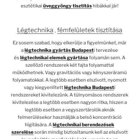
esztétikai
üveggyöngy tisztítás
hibákkal jár!
Légtechnika
,
fémfelületek tisztítása
Ez sosem szabad, hogy elkerülje a figyelmünket, már
a
légtechnika gyártás Budapest
i tervezése
és
légtechnikai elemek gyártása
folyamán sem. A
szellőző rendszerek két fajta folyamattal
működhetnek. Vagy gravitációs vagy kényszeráramú
folyamatokkal. A legtöbb esetben elszívott, nyomott
vagy kiegyenlített
légtechnika Budapest
i
rendszereket kivitelezünk. A túlnyomásos rendszerek
kivitelezése a legtöbb esetben nagyon ritka, hiszen a
legtöbb esetben a vegyszertárolók aknák
felmerülésekor használják a belső koncentráció
hígítására. A
légtechnikai berendezések
szerelése
során mindig biztosítanunk kell az elszívott