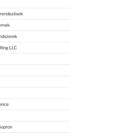
erendezések
lemek
endszerek
ting LLC
ence
Sopron