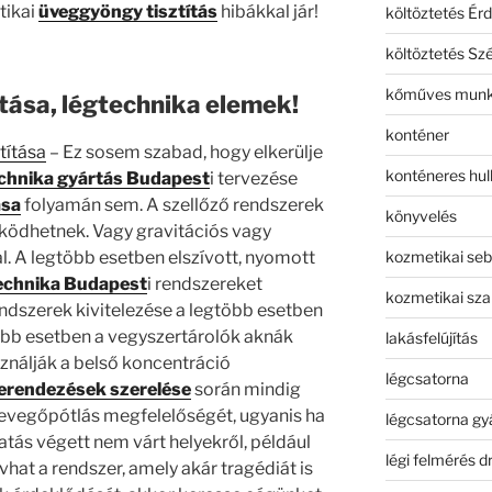
tikai
üveggyöngy tisztítás
hibákkal jár!
költöztetés Érd
költöztetés Sz
kőműves mun
ítása, légtechnika elemek!
konténer
títása
– Ez sosem szabad, hogy elkerülje
konténeres hull
chnika gyártás Budapest
i tervezése
ása
folyamán sem. A szellőző rendszerek
könyvelés
űködhetnek. Vagy gravitációs vagy
kozmetikai seb
 A legtöbb esetben elszívott, nyomott
echnika Budapest
i rendszereket
kozmetikai sza
endszerek kivitelezése a legtöbb esetben
több esetben a vegyszertárolók aknák
lakásfelújítás
ználják a belső koncentráció
légcsatorna
berendezések szerelése
során mindig
t levegőpótlás megfelelőségét, ugyanis ha
légcsatorna gy
atás végett nem várt helyekről, például
légi felmérés d
vhat a rendszer, amely akár tragédiát is