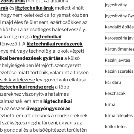
zórás árak
mellett. Az általunk
jogosítvány
árak
és
légtechnika árak
mellett kínált
a, hogy nem keletkezik a folyamat közben
jogosítvány Gy
 majd éles felület sem, ezért csökken az
kandalló építés
 közben a az esetleges balesetveszély.
sük még meg a
légtechnikai
karosszéria jav
tényezőit. A
légtechnikai rendszerek
kártevőmentes
nyelmi, vagy technológiai okok végett
ikai berendezések gyártása
a külső
kazán javítás
t helyiségekben létrejött, szennyezett
kazán szerelés
zetése miatt történik, valamint a frissen
sek kivitelezése
levegővel való ellátása
kcr daru
légtechnikai rendszerek
a többi
készházak
szerekhez viszonyítva hatalmas
kalmaznak, emiatt a
légtechnikai
klíma
em az összes
üveggyöngyszórás
klíma telepítés
lezhető, emiatt ezeknek a rendszereknek
att szükséges meghatározni, ugyanis az
költöztetés
bb gonddal és a belsőépítészet területén