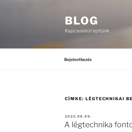
Tartalomhoz
BLOG
Kapcsolatot építünk
Bejelentkezés
CÍMKE:
LÉGTECHNIKAI B
BEKÜLDVE:
2022.08.09.
A légtechnika fonto