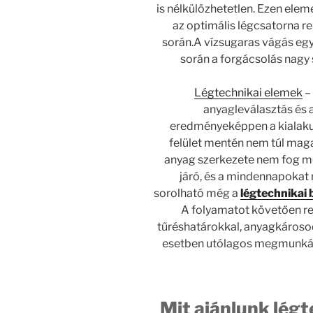
is nélkülözhetetlen. Ezen ele
az optimális légcsatorna r
során.A vízsugaras vágás egy
során a forgácsolás nagy 
Légtechnikai elemek
– 
anyagleválasztás és 
eredményeképpen a kialaku
felület mentén nem túl maga
anyag szerkezete nem fog me
járó, és a mindennapokat
sorolható még a
légtechnikai 
A folyamatot követően re
tűréshatárokkal, anyagkároso
esetben utólagos megmunkálás
Mit ajánlunk lég