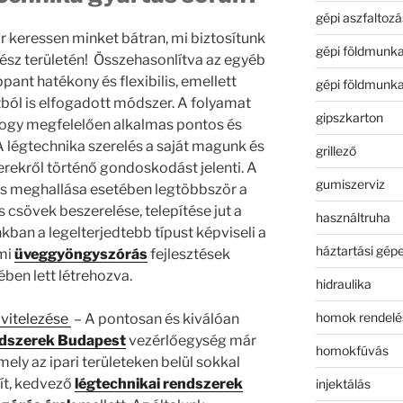
gépi aszfaltozá
or keressen minket bátran, mi biztosítunk
gépi földmunk
sz területén! Összehasonlítva az egyéb
pant hatékony és flexibilis, emellett
gépi földmunk
ól is elfogadott módszer. A folyamat
gipszkarton
hogy megfelelően alkalmas pontos és
A légtechnika szerelés a saját magunk és
grillező
ekről történő gondoskodást jelenti. A
gumiszerviz
és meghallása esetében legtöbbször a
csövek beszerelése, telepítése jut a
használtruha
ban a legelterjedtebb típust képviseli a
háztartási gép
mi
üveggyöngyszórás
fejlesztések
ben lett létrehozva.
hidraulika
homok rendelé
ivitelezése
– A pontosan és kiválóan
ndszerek Budapest
vezérlőegység már
homokfúvás
mely az ipari területeken belül sokkal
ít, kedvező
légtechnikai rendszerek
injektálás