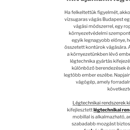
Ha felkeltettük figyelmét, akk
vízsugaras vágás Budapest egé
vágási módszerrel, egy rop
környezetvédelmi szempontb
egyik legnagyobb előnye, 
összetett kontúrok vágására. 
a környezetünkben lévő ember
légtechnika gyártás kifejez
különböző berendezések és 
legtöbb ember eszébe. Napjaink
vágógép, amely forradal
következté
Légtechnikai rendszerek k
kifejlesztett
légtechnikai re
mobillal is alkalmazható, a
szabadabb mozgást biztos