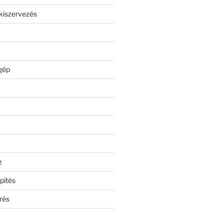
kiszervezés
gép
z
pítés
rés