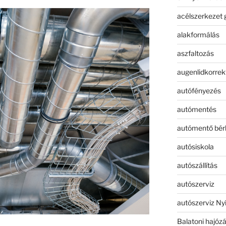
acélszerkezet 
alakformálás
aszfaltozás
augenlidkorrek
autófényezés
autómentés
autómentő bér
autósiskola
autószállítás
autószerviz
autószerviz Ny
Balatoni hajóz