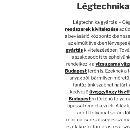
Légtechnika 
Légtechnika gyártás
– Cég
rendszerek kivitelezése
az üz
a bevásárló központokban szer
az elmúlt években lényeges é
gyártás
kivitelezésében. Tová
is szakosodott telephelyünk
rendelkezik a
vízsugaras vág
Budapest
terén is. Ezeknek a
anyagból, bármilyen méretű 
fantáziánk szabhat határt, a
kedvező
üveggyöngy tisztí
Budapest
en történő folyam
típussal rendelkeznek. A lég
adott folyamat során dől
minimálisan szükséges száma
csatlakozó idomok is, és a sz