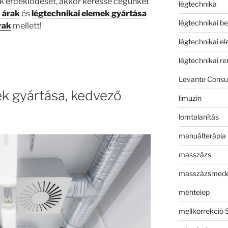
k érdeklődését, akkor keresse cégünket
légtechnika
 árak
és
légtechnikai elemek gyártása
légtechnikai b
rak
mellett!
légtechnikai e
légtechnikai r
Levante Consul
k gyártása, kedvező
limuzin
lomtalanítás
manuálterápia
masszázs
masszázsmed
méhtelep
mellkorrekció 