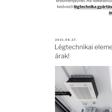
eredményezhet. Ha felkeltettü
kedvező
légtechnika gyártás
á
BEKÜLDVE:
2021.08.27.
Légtechnikai eleme
árak!