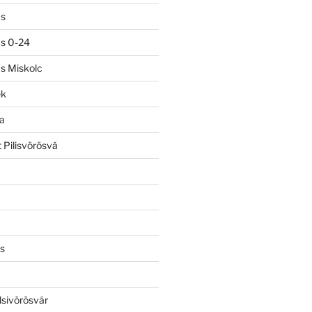
ás
ás 0-24
ás Miskolc
ek
a
 Pilisvörösvá
s
lsivörösvár