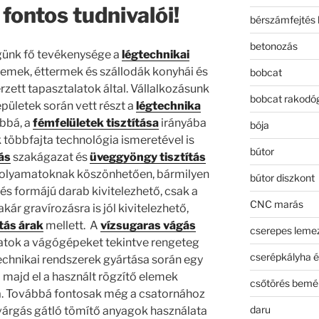
fontos tudnivalói!
bérszámfejtés 
betonozás
ünk fő tevékenysége a
légtechnikai
emek, éttermek és szállodák konyhái és
bobcat
zett tapasztalatok által. Vállalkozásunk
bobcat rakodó
pületek során vett részt a
légtechnika
bbá, a
fémfelületek tisztítása
irányába
bója
 többfajta technológia ismeretével is
bútor
ás
szakágazat és
üveggyöngy tisztítás
 folyamatoknak köszönhetően, bármilyen
bútor diszkont
és formájú darab kivitelezhető, csak a
CNC marás
kár gravírozásra is jól kivitelezhető,
tás árak
mellett. A
vízsugaras vágás
cserepes leme
atok a vágógépeket tekintve rengeteg
cserépkályha é
technikai rendszerek gyártása során egy
 majd el a használt rögzítő elemek
csőtörés bemé
. Továbbá fontosak még a csatornához
daru
ivárgás gátló tömítő anyagok használata