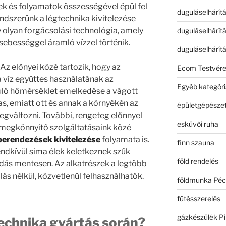
mek és folyamatok összességével épül fel
duguláselhárít
endszerünk a légtechnika kivitelezése
 olyan forgácsolási technológia, amely
duguláselhárít
sebességgel áramló vízzel történik.
duguláselhárít
Az előnyei közé tartozik, hogy az
Ecom Testvér
a víz együttes használatának az
Egyéb kategóri
ló hőmérséklet emelkedése a vágott
s, emiatt ott és annak a környékén az
épületgépészet
gváltozni. További, rengeteg előnnyel
esküvői ruha
 megkönnyítő szolgáltatásaink közé
berendezések kivitelezése
folyamata is.
finn szauna
ndkívül sima élek keletkeznek szűk
föld rendelés
dás mentesen. Az alkatrészek a legtöbb
 nélkül, közvetlenül felhasználhatók.
földmunka Péc
fűtésszerelés
gázkészülék Pi
technika gyártás során?