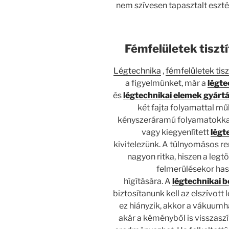
nem szívesen tapasztalt eszté
Fémfelületek tiszt
Légtechnika
,
fémfelületek tisz
a figyelmünket, már a
légte
és
légtechnikai elemek gyárt
két fajta folyamattal m
kényszeráramú folyamatokkal.
vagy kiegyenlített
légt
kivitelezünk. A túlnyomásos r
nagyon ritka, hiszen a leg
felmerülésekor has
hígítására. A
légtechnikai 
biztosítanunk kell az elszívot
ez hiányzik, akkor a vákuumh
akár a kéményből is visszaszí