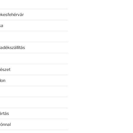
ékesfehérvár
ka
adékszállítás
észet
lon
ártás
rónnal