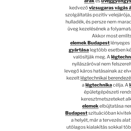
árak
és
üveggyöngys
kedvező
vízsugaras vágás 
szolgáltatás pozitív velejárój
hulladék, és persze nem marad
üveg kezelésének a folyamata
Akkor most említ
elemek
Budapest
lényeges 
gyártása
legtöbb esetben ké
valósítják meg. A
légtechn
nyílászáróval nem felszerel
levegő káros hatásainak az elve
kezelt
légtechnikai berendezé
a
légtechnika
célja. A
épületgépészeti rend
keresztmetszeteket al
elemek
elbújtatása n
Budapest
szituációban kivite
a helyét, már a tervezés al
utólagos kialakítás sokkal tö