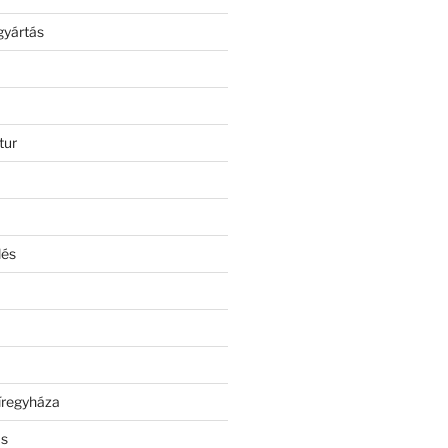
gyártás
tur
lés
íregyháza
ás