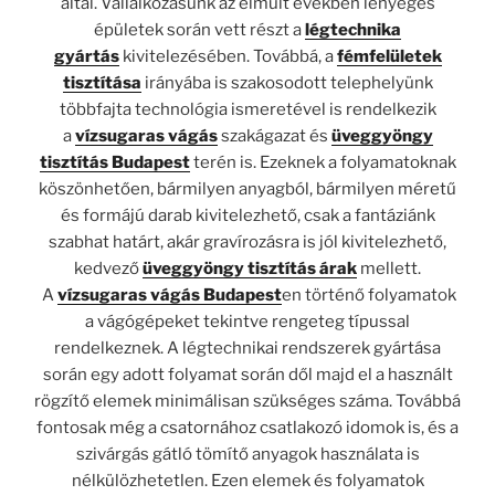
által. Vállalkozásunk az elmúlt években lényeges
épületek során vett részt a
légtechnika
gyártás
kivitelezésében. Továbbá, a
fémfelületek
tisztítása
irányába is szakosodott telephelyünk
többfajta technológia ismeretével is rendelkezik
a
vízsugaras vágás
szakágazat és
üveggyöngy
tisztítás Budapest
terén is. Ezeknek a folyamatoknak
köszönhetően, bármilyen anyagból, bármilyen méretű
és formájú darab kivitelezhető, csak a fantáziánk
szabhat határt, akár gravírozásra is jól kivitelezhető,
kedvező
üveggyöngy tisztítás árak
mellett.
A
vízsugaras vágás Budapest
en történő folyamatok
a vágógépeket tekintve rengeteg típussal
rendelkeznek. A légtechnikai rendszerek gyártása
során egy adott folyamat során dől majd el a használt
rögzítő elemek minimálisan szükséges száma. Továbbá
fontosak még a csatornához csatlakozó idomok is, és a
szivárgás gátló tömítő anyagok használata is
nélkülözhetetlen. Ezen elemek és folyamatok