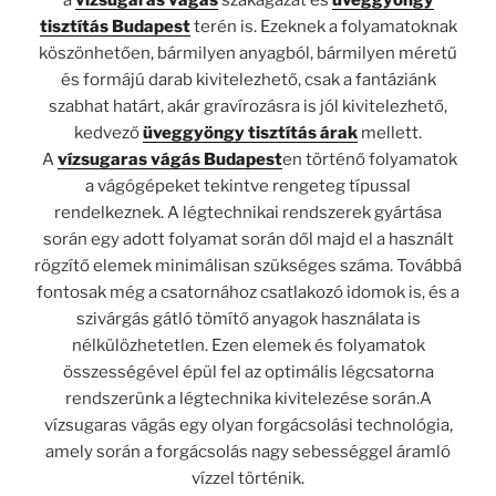
a
vízsugaras vágás
szakágazat és
üveggyöngy
tisztítás Budapest
terén is. Ezeknek a folyamatoknak
köszönhetően, bármilyen anyagból, bármilyen méretű
és formájú darab kivitelezhető, csak a fantáziánk
szabhat határt, akár gravírozásra is jól kivitelezhető,
kedvező
üveggyöngy tisztítás árak
mellett.
A
vízsugaras vágás Budapest
en történő folyamatok
a vágógépeket tekintve rengeteg típussal
rendelkeznek. A légtechnikai rendszerek gyártása
során egy adott folyamat során dől majd el a használt
rögzítő elemek minimálisan szükséges száma. Továbbá
fontosak még a csatornához csatlakozó idomok is, és a
szivárgás gátló tömítő anyagok használata is
nélkülözhetetlen. Ezen elemek és folyamatok
összességével épül fel az optimális légcsatorna
rendszerünk a légtechnika kivitelezése során.A
vízsugaras vágás egy olyan forgácsolási technológia,
amely során a forgácsolás nagy sebességgel áramló
vízzel történik.