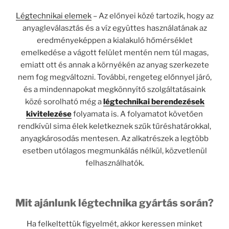
Légtechnikai elemek
– Az előnyei közé tartozik, hogy az
anyagleválasztás és a víz együttes használatának az
eredményeképpen a kialakuló hőmérséklet
emelkedése a vágott felület mentén nem túl magas,
emiatt ott és annak a környékén az anyag szerkezete
nem fog megváltozni. További, rengeteg előnnyel járó,
és a mindennapokat megkönnyítő szolgáltatásaink
közé sorolható még a
légtechnikai berendezések
kivitelezése
folyamata is. A folyamatot követően
rendkívül sima élek keletkeznek szűk tűréshatárokkal,
anyagkárosodás mentesen. Az alkatrészek a legtöbb
esetben utólagos megmunkálás nélkül, közvetlenül
felhasználhatók.
Mit ajánlunk légtechnika gyártás során?
Ha felkeltettük figyelmét, akkor keressen minket