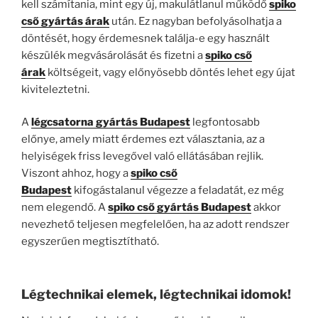
kell számítania, mint egy új, makulátlanul működő
spiko
cső gyártás árak
után. Ez nagyban befolyásolhatja a
döntését, hogy érdemesnek találja-e egy használt
készülék megvásárolását és fizetni a
spiko cső
árak
költségeit, vagy előnyösebb döntés lehet egy újat
kiviteleztetni.
A
légcsatorna gyártás Budapest
legfontosabb
előnye, amely miatt érdemes ezt választania, az a
helyiségek friss levegővel való ellátásában rejlik.
Viszont ahhoz, hogy a
spiko cső
Budapest
kifogástalanul végezze a feladatát, ez még
nem elegendő. A
spiko cső gyártás Budapest
akkor
nevezhető teljesen megfelelően, ha az adott rendszer
egyszerűen megtisztítható.
Légtechnikai elemek, légtechnikai idomok!