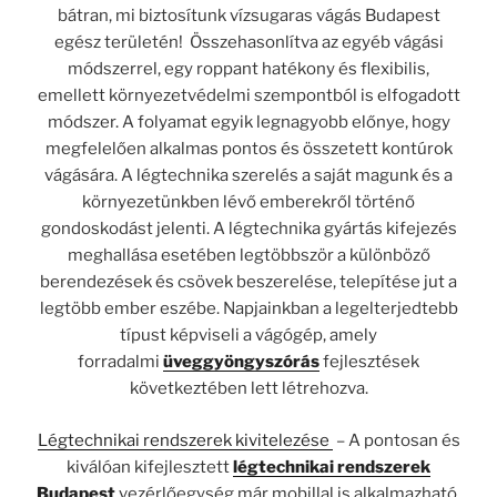
bátran, mi biztosítunk vízsugaras vágás Budapest
egész területén! Összehasonlítva az egyéb vágási
módszerrel, egy roppant hatékony és flexibilis,
emellett környezetvédelmi szempontból is elfogadott
módszer. A folyamat egyik legnagyobb előnye, hogy
megfelelően alkalmas pontos és összetett kontúrok
vágására. A légtechnika szerelés a saját magunk és a
környezetünkben lévő emberekről történő
gondoskodást jelenti. A légtechnika gyártás kifejezés
meghallása esetében legtöbbször a különböző
berendezések és csövek beszerelése, telepítése jut a
legtöbb ember eszébe. Napjainkban a legelterjedtebb
típust képviseli a vágógép, amely
forradalmi
üveggyöngyszórás
fejlesztések
következtében lett létrehozva.
Légtechnikai rendszerek kivitelezése
– A pontosan és
kiválóan kifejlesztett
légtechnikai rendszerek
Budapest
vezérlőegység már mobillal is alkalmazható,