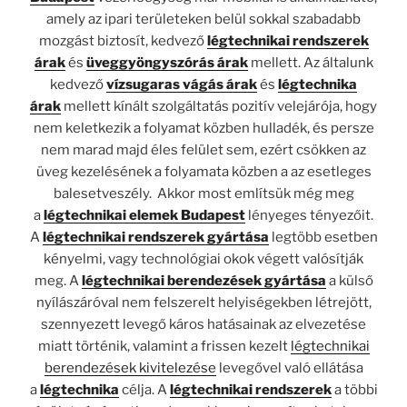
amely az ipari területeken belül sokkal szabadabb
mozgást biztosít, kedvező
légtechnikai rendszerek
árak
és
üveggyöngyszórás árak
mellett. Az általunk
kedvező
vízsugaras vágás árak
és
légtechnika
árak
mellett kínált szolgáltatás pozitív velejárója, hogy
nem keletkezik a folyamat közben hulladék, és persze
nem marad majd éles felület sem, ezért csökken az
üveg kezelésének a folyamata közben a az esetleges
balesetveszély. Akkor most említsük még meg
a
légtechnikai elemek
Budapest
lényeges tényezőit.
A
légtechnikai rendszerek gyártása
legtöbb esetben
kényelmi, vagy technológiai okok végett valósítják
meg. A
légtechnikai berendezések gyártása
a külső
nyílászáróval nem felszerelt helyiségekben létrejött,
szennyezett levegő káros hatásainak az elvezetése
miatt történik, valamint a frissen kezelt
légtechnikai
berendezések kivitelezése
levegővel való ellátása
a
légtechnika
célja. A
légtechnikai rendszerek
a többi