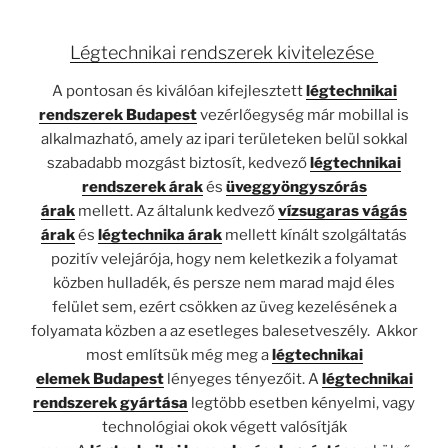
Légtechnikai rendszerek kivitelezése
A pontosan és kiválóan kifejlesztett
légtechnikai
rendszerek Budapest
vezérlőegység már mobillal is
alkalmazható, amely az ipari területeken belül sokkal
szabadabb mozgást biztosít, kedvező
légtechnikai
rendszerek árak
és
üveggyöngyszórás
árak
mellett. Az általunk kedvező
vízsugaras vágás
árak
és
légtechnika árak
mellett kínált szolgáltatás
pozitív velejárója, hogy nem keletkezik a folyamat
közben hulladék, és persze nem marad majd éles
felület sem, ezért csökken az üveg kezelésének a
folyamata közben a az esetleges balesetveszély. Akkor
most említsük még meg a
légtechnikai
elemek
Budapest
lényeges tényezőit. A
légtechnikai
rendszerek gyártása
legtöbb esetben kényelmi, vagy
technológiai okok végett valósítják