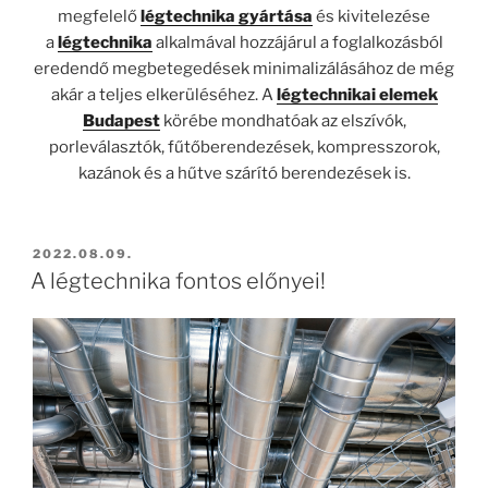
megfelelő
légtechnika gyártása
és kivitelezése
a
légtechnika
alkalmával hozzájárul a foglalkozásból
eredendő megbetegedések minimalizálásához de még
akár a teljes elkerüléséhez. A
légtechnikai elemek
Budapest
körébe mondhatóak az elszívók,
porleválasztók, fűtőberendezések, kompresszorok,
kazánok és a hűtve szárító berendezések is.
BEKÜLDVE:
2022.08.09.
A légtechnika fontos előnyei!