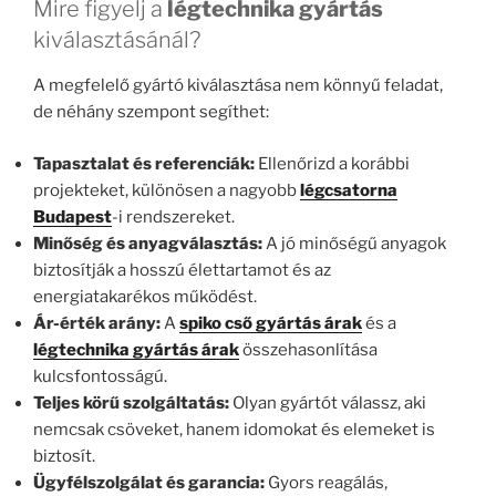
Mire figyelj a
légtechnika gyártás
kiválasztásánál?
A megfelelő gyártó kiválasztása nem könnyű feladat,
de néhány szempont segíthet:
Tapasztalat és referenciák:
Ellenőrizd a korábbi
projekteket, különösen a nagyobb
légcsatorna
Budapest
-i rendszereket.
Minőség és anyagválasztás:
A jó minőségű anyagok
biztosítják a hosszú élettartamot és az
energiatakarékos működést.
Ár-érték arány:
A
spiko cső gyártás árak
és a
légtechnika gyártás árak
összehasonlítása
kulcsfontosságú.
Teljes körű szolgáltatás:
Olyan gyártót válassz, aki
nemcsak csöveket, hanem idomokat és elemeket is
biztosít.
Ügyfélszolgálat és garancia:
Gyors reagálás,