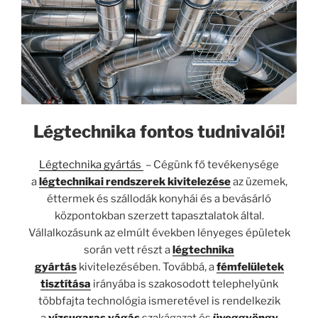
Légtechnika fontos tudnivalói!
Légtechnika gyártás
– Cégünk fő tevékenysége
a
légtechnikai rendszerek kivitelezése
az üzemek,
éttermek és szállodák konyhái és a bevásárló
központokban szerzett tapasztalatok által.
Vállalkozásunk az elmúlt években lényeges épületek
során vett részt a
légtechnika
gyártás
kivitelezésében. Továbbá, a
fémfelületek
tisztítása
irányába is szakosodott telephelyünk
többfajta technológia ismeretével is rendelkezik