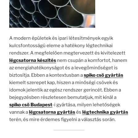
A modern épületek és ipari létesítmények egyik
kulcsfontosságú eleme a hatékony légtechnikai
rendszer. A megfelelően megtervezett és kivitelezett
légcsatorna készítés
nem csupán a komfortot, hanem
az energiahatékonyságot és a levegőminőséget is
biztosítja. Ebben a kontextusban a
spiko cső gyártás
kiemelt szerepet kap, hiszen a minőségi csövek és
idomok jelentik az egész rendszer gerincét. Ebben a
bejegyzésben részletesen bemutatjuk, mit kínál a
spiko cső Budapest
-i gyártása, milyen lehetőségek
vannak a
légcsatorna gyártás
és
légtechnika gyártás
terén, és mire érdemes figyelni a választás során.