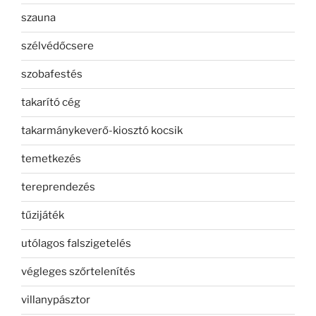
szauna
szélvédőcsere
szobafestés
takarító cég
takarmánykeverő-kiosztó kocsik
temetkezés
tereprendezés
tűzijáték
utólagos falszigetelés
végleges szőrtelenítés
villanypásztor