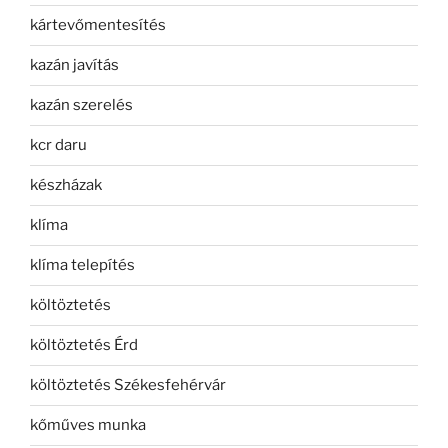
kártevőmentesítés
kazán javítás
kazán szerelés
kcr daru
készházak
klíma
klíma telepítés
költöztetés
költöztetés Érd
költöztetés Székesfehérvár
kőműves munka