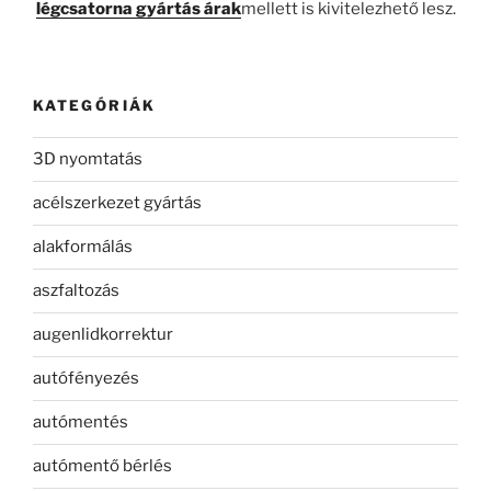
légcsatorna gyártás árak
mellett is kivitelezhető lesz.
KATEGÓRIÁK
3D nyomtatás
acélszerkezet gyártás
alakformálás
aszfaltozás
augenlidkorrektur
autófényezés
autómentés
autómentő bérlés