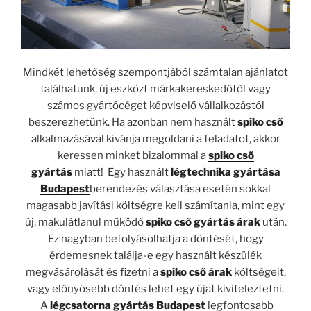
Mindkét lehetőség szempontjából számtalan ajánlatot
találhatunk, új eszközt márkakereskedőtől vagy
számos gyártócéget képviselő vállalkozástól
beszerezhetünk. Ha azonban nem használt
spiko cső
alkalmazásával kívánja megoldani a feladatot, akkor
keressen minket bizalommal a
spiko cső
gyártás
miatt! Egy használt
légtechnika gyártása
Budapest
berendezés választása esetén sokkal
magasabb javítási költségre kell számítania, mint egy
új, makulátlanul működő
spiko cső gyártás árak
után.
Ez nagyban befolyásolhatja a döntését, hogy
érdemesnek találja-e egy használt készülék
megvásárolását és fizetni a
spiko cső árak
költségeit,
vagy előnyösebb döntés lehet egy újat kiviteleztetni.
A
légcsatorna gyártás Budapest
legfontosabb