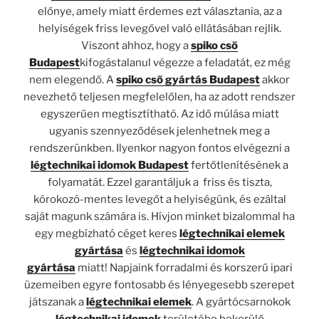
előnye, amely miatt érdemes ezt választania, az a
helyiségek friss levegővel való ellátásában rejlik.
Viszont ahhoz, hogy a
spiko cső
Budapest
kifogástalanul végezze a feladatát, ez még
nem elegendő. A
spiko cső gyártás Budapest
akkor
nevezhető teljesen megfelelőlen, ha az adott rendszer
egyszerűen megtisztítható. Az idő múlása miatt
ugyanis szennyeződések jelenhetnek meg a
rendszerünkben. Ilyenkor nagyon fontos elvégezni a
légtechnikai idomok Budapest
fertőtlenítésének a
folyamatát. Ezzel garantáljuk a friss és tiszta,
kórokozó-mentes levegőt a helyiségünk, és ezáltal
saját magunk számára is. Hívjon minket bizalommal ha
egy megbízható céget keres
légtechnikai elemek
gyártása
és
légtechnikai idomok
gyártása
miatt! Napjaink forradalmi és korszerű ipari
üzemeiben egyre fontosabb és lényegesebb szerepet
játszanak a
légtechnikai elemek
. A gyártócsarnokok
légtechnikai idomok
területébe bekerülő