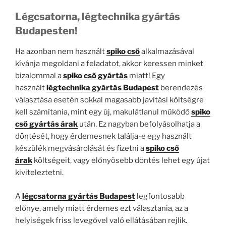
Légcsatorna, légtechnika gyártás
Budapesten!
Ha azonban nem használt
spiko cső
alkalmazásával
kívánja megoldani a feladatot, akkor keressen minket
bizalommal a
spiko cső gyártás
miatt! Egy
használt
légtechnika gyártás Budapest
berendezés
választása esetén sokkal magasabb javítási költségre
kell számítania, mint egy új, makulátlanul működő
spiko
cső gyártás árak
után. Ez nagyban befolyásolhatja a
döntését, hogy érdemesnek találja-e egy használt
készülék megvásárolását és fizetni a
spiko cső
árak
költségeit, vagy előnyösebb döntés lehet egy újat
kiviteleztetni.
A
légcsatorna gyártás Budapest
legfontosabb
előnye, amely miatt érdemes ezt választania, az a
helyiségek friss levegővel való ellátásában rejlik.