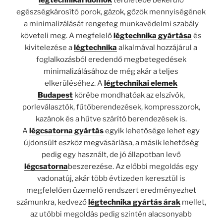
egészségkárosító porok, gázok, gőzök mennyiségének
a minimalizálását rengeteg munkavédelmi szabály
követeli meg. A megfelelő
légtechnika gyártása
és
kivitelezése a
légtechnika
alkalmával hozzájárul a
foglalkozásból eredendő megbetegedések
minimalizálásához de még akár a teljes
elkerüléséhez. A
légtechnikai elemek
Budapest
körébe mondhatóak az elszívók,
porleválasztók, fűtőberendezések, kompresszorok,
kazánok és a hűtve szárító berendezések is.
A
légcsatorna gyártás
egyik lehetősége lehet egy
újdonsült eszköz megvásárlása, a másik lehetőség
pedig egy használt, de jó állapotban levő
légcsatorna
beszerezése. Az előbbi megoldás egy
vadonatúj, akár több évtizeden keresztül is
megfelelően üzemelő rendszert eredményezhet
számunkra, kedvező
légtechnika gyártás árak
mellet,
az utóbbi megoldás pedig szintén alacsonyabb