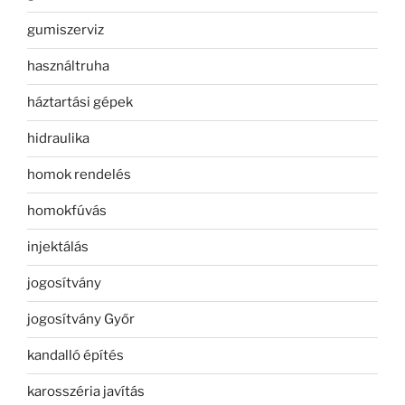
gumiszerviz
használtruha
háztartási gépek
hidraulika
homok rendelés
homokfúvás
injektálás
jogosítvány
jogosítvány Győr
kandalló építés
karosszéria javítás