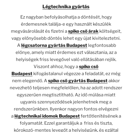
Légtechnika gyártás
Ez nagyban befolyásolhatja a döntését, hogy
érdemesnek találja-e egy használt készülék
megvásárolását és fizetni a
spiko cső árak
költségeit,
vagy előnyösebb döntés lehet egy újat kiviteleztetni.
A
légcsatorna gyártás Budapest
legfontosabb
előnye, amely miatt érdemes ezt választania, az a
helyiségek friss levegővel való ellátásában rejlik.
Viszont ahhoz, hogy a
spiko cső
Budapest
kifogástalanul végezze a feladatát, ez még
nem elegendő. A
spiko cső gyártás Budapest
akkor
nevezhető teljesen megfelelőlen, ha az adott rendszer
egyszerűen megtisztítható. Az idő múlása miatt
ugyanis szennyeződések jelenhetnek meg a
rendszerünkben. Ilyenkor nagyon fontos elvégezni
a
légtechnikai idomok Budapest
fertőtlenítésének a
folyamatát. Ezzel garantáljuk a friss és tiszta,
kórokozó-mentes levegőt a helyiségünk, és ezáltal