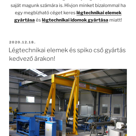
saját magunk számára is. Hívjon minket bizalommal ha
egy megbízható céget keres
légtechnikai elemek
gyártása
és
légtechnikai idomok gyártása
miatt!
BEKÜLDVE:
2020.12.18.
Légtechnikai elemek és spiko cső gyártás
kedvező árakon!