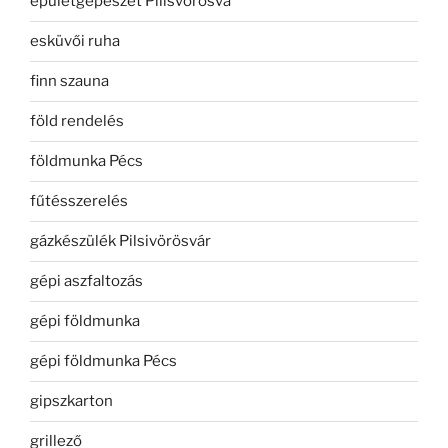
épületgépészet Pilisvörösvá
esküvői ruha
finn szauna
föld rendelés
földmunka Pécs
fűtésszerelés
gázkészülék Pilsivörösvár
gépi aszfaltozás
gépi földmunka
gépi földmunka Pécs
gipszkarton
grillező