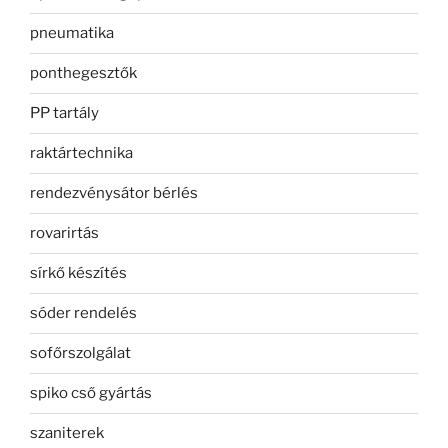
pneumatika
ponthegesztők
PP tartály
raktártechnika
rendezvénysátor bérlés
rovarirtás
sírkő készítés
sóder rendelés
sofőrszolgálat
spiko cső gyártás
szaniterek