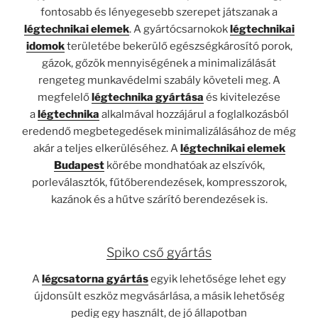
fontosabb és lényegesebb szerepet játszanak a
légtechnikai elemek
. A gyártócsarnokok
légtechnikai
idomok
területébe bekerülő egészségkárosító porok,
gázok, gőzök mennyiségének a minimalizálását
rengeteg munkavédelmi szabály követeli meg. A
megfelelő
légtechnika gyártása
és kivitelezése
a
légtechnika
alkalmával hozzájárul a foglalkozásból
eredendő megbetegedések minimalizálásához de még
akár a teljes elkerüléséhez. A
légtechnikai elemek
Budapest
körébe mondhatóak az elszívók,
porleválasztók, fűtőberendezések, kompresszorok,
kazánok és a hűtve szárító berendezések is.
Spiko cső gyártás
A
légcsatorna gyártás
egyik lehetősége lehet egy
újdonsült eszköz megvásárlása, a másik lehetőség
pedig egy használt, de jó állapotban