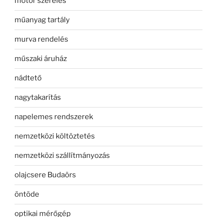
motor szerelés
műanyag tartály
murva rendelés
műszaki áruház
nádtető
nagytakarítás
napelemes rendszerek
nemzetközi költöztetés
nemzetközi szállítmányozás
olajcsere Budaörs
öntöde
optikai mérőgép