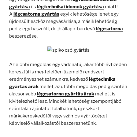
gyártása
és
légtechnikai idomok gyártása
miatt!
A
légcsatorna gyártás
egyik lehetősége lehet egy
újdonsült eszköz megvásárlása, a másik lehetőség
pedig egy használt, de jó állapotban levő
légcsatorna
beszerezése.
Az előbbi megoldás egy vadonatúj, akár több évtizeden
keresztül is megfelelően üzemelő rendszert
eredményezhet számunkra, kedvező
légtechnika
gyártás árak
mellet, az utóbbi megoldás pedig szintén
alacsonyabb
légcsatorna gyártás árak
mellett is
kivitelezhető lesz. Mindkét lehetőség szempontjából
számtalan ajánlatot találhatunk, új eszközt
márkakereskedőtől vagy számos gyártócéget
képviselő vállalkozástól beszerezhetünk.