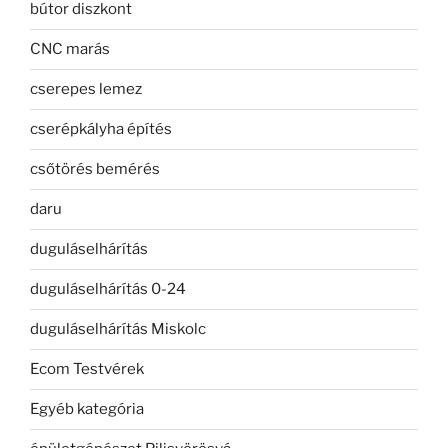
bútor diszkont
CNC marás
cserepes lemez
cserépkályha építés
csőtörés bemérés
daru
duguláselhárítás
duguláselhárítás 0-24
duguláselhárítás Miskolc
Ecom Testvérek
Egyéb kategória