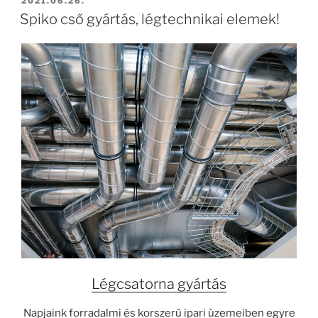
BEKÜLDVE:
2021.06.26.
Spiko cső gyártás, légtechnikai elemek!
Légcsatorna gyártás
Napjaink forradalmi és korszerű ipari üzemeiben egyre