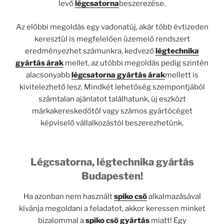
levő
légcsatorna
beszerezése.
Az előbbi megoldás egy vadonatúj, akár több évtizeden
keresztül is megfelelően üzemelő rendszert
eredményezhet számunkra, kedvező
légtechnika
gyártás árak
mellet, az utóbbi megoldás pedig szintén
alacsonyabb
légcsatorna gyártás árak
mellett is
kivitelezhető lesz. Mindkét lehetőség szempontjából
számtalan ajánlatot találhatunk, új eszközt
márkakereskedőtől vagy számos gyártócéget
képviselő vállalkozástól beszerezhetünk.
Légcsatorna, légtechnika gyártás
Budapesten!
Ha azonban nem használt
spiko cső
alkalmazásával
kívánja megoldani a feladatot, akkor keressen minket
bizalommal a
spiko cső gyártás
miatt! Egy