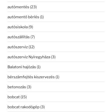
autómentés
(23)
autómentő bérlés
(1)
autósiskola
(9)
autószállítás
(7)
autószerviz
(12)
autószerviz Nyíregyháza
(3)
Balatoni hajózás
(1)
bérszámfejtés kiszervezés
(1)
betonozás
(3)
bobcat
(15)
bobcat rakodógép
(3)