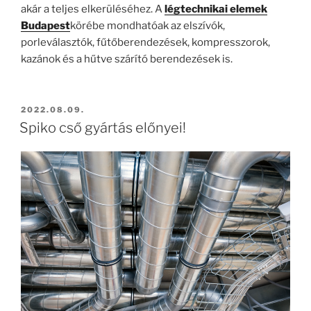
akár a teljes elkerüléséhez. A
légtechnikai elemek
Budapest
körébe mondhatóak az elszívók,
porleválasztók, fűtőberendezések, kompresszorok,
kazánok és a hűtve szárító berendezések is.
BEKÜLDVE:
2022.08.09.
Spiko cső gyártás előnyei!