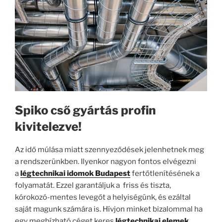
Spiko cső gyártás profin
kivitelezve!
Az idő múlása miatt szennyeződések jelenhetnek meg
a rendszerünkben. Ilyenkor nagyon fontos elvégezni
a
légtechnikai idomok Budapest
fertőtlenítésének a
folyamatát. Ezzel garantáljuk a friss és tiszta,
kórokozó-mentes levegőt a helyiségünk, és ezáltal
saját magunk számára is. Hívjon minket bizalommal ha
egy megbízható céget keres
légtechnikai elemek