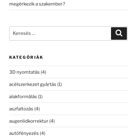
megérkezik a szakember?
Keresés
Keresé
a
következő
kifejezésre:
KATEGÓRIÁK
3D nyomtatás
(4)
acélszerkezet gyártás
(1)
alakformálás
(1)
aszfaltozás
(4)
augenlidkorrektur
(4)
autófényezés
(4)