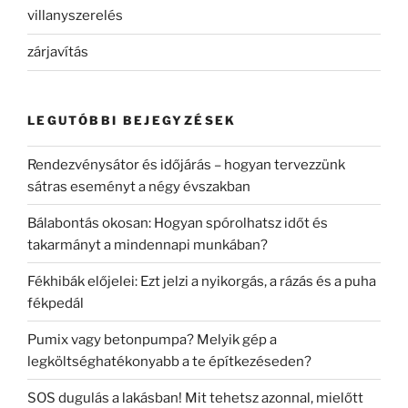
villanyszerelés
zárjavítás
LEGUTÓBBI BEJEGYZÉSEK
Rendezvénysátor és időjárás – hogyan tervezzünk
sátras eseményt a négy évszakban
Bálabontás okosan: Hogyan spórolhatsz időt és
takarmányt a mindennapi munkában?
Fékhibák előjelei: Ezt jelzi a nyikorgás, a rázás és a puha
fékpedál
Pumix vagy betonpumpa? Melyik gép a
legköltséghatékonyabb a te építkezéseden?
SOS dugulás a lakásban! Mit tehetsz azonnal, mielőtt