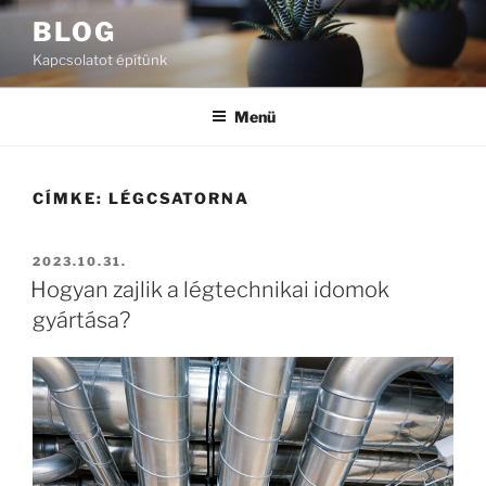
Tartalomhoz
BLOG
Kapcsolatot építünk
Menü
CÍMKE:
LÉGCSATORNA
BEKÜLDVE:
2023.10.31.
Hogyan zajlik a légtechnikai idomok
gyártása?