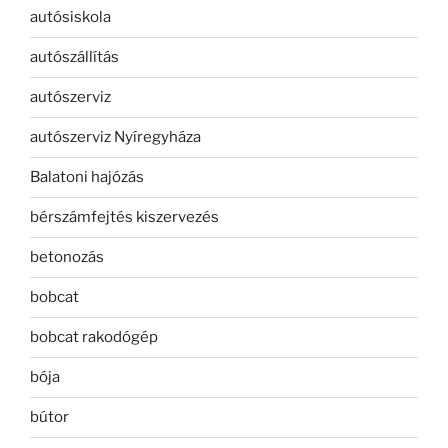
autósiskola
autószállítás
autószerviz
autószerviz Nyíregyháza
Balatoni hajózás
bérszámfejtés kiszervezés
betonozás
bobcat
bobcat rakodógép
bója
bútor