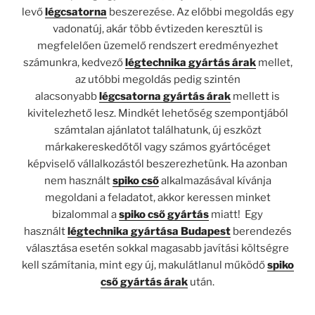
levő
légcsatorna
beszerezése. Az előbbi megoldás egy
vadonatúj, akár több évtizeden keresztül is
megfelelően üzemelő rendszert eredményezhet
számunkra, kedvező
légtechnika gyártás árak
mellet,
az utóbbi megoldás pedig szintén
alacsonyabb
légcsatorna gyártás árak
mellett is
kivitelezhető lesz. Mindkét lehetőség szempontjából
számtalan ajánlatot találhatunk, új eszközt
márkakereskedőtől vagy számos gyártócéget
képviselő vállalkozástól beszerezhetünk. Ha azonban
nem használt
spiko cső
alkalmazásával kívánja
megoldani a feladatot, akkor keressen minket
bizalommal a
spiko cső gyártás
miatt! Egy
használt
légtechnika gyártása Budapest
berendezés
választása esetén sokkal magasabb javítási költségre
kell számítania, mint egy új, makulátlanul működő
spiko
cső gyártás árak
után.