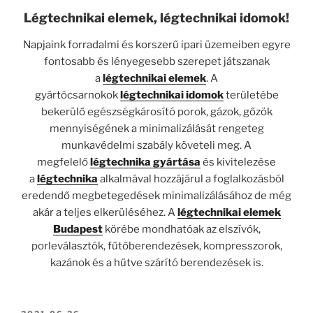
Légtechnikai elemek, légtechnikai idomok!
Napjaink forradalmi és korszerű ipari üzemeiben egyre
fontosabb és lényegesebb szerepet játszanak
a
légtechnikai elemek
. A
gyártócsarnokok
légtechnikai idomok
területébe
bekerülő egészségkárosító porok, gázok, gőzök
mennyiségének a minimalizálását rengeteg
munkavédelmi szabály követeli meg. A
megfelelő
légtechnika gyártása
és kivitelezése
a
légtechnika
alkalmával hozzájárul a foglalkozásból
eredendő megbetegedések minimalizálásához de még
akár a teljes elkerüléséhez. A
légtechnikai elemek
Budapest
körébe mondhatóak az elszívók,
porleválasztók, fűtőberendezések, kompresszorok,
kazánok és a hűtve szárító berendezések is.