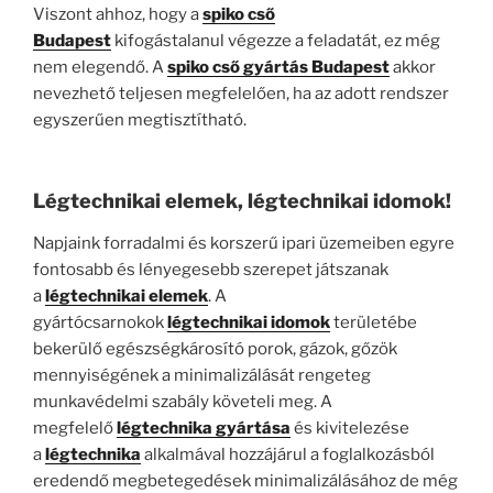
Viszont ahhoz, hogy a
spiko cső
Budapest
kifogástalanul végezze a feladatát, ez még
nem elegendő. A
spiko cső gyártás Budapest
akkor
nevezhető teljesen megfelelően, ha az adott rendszer
egyszerűen megtisztítható.
Légtechnikai elemek, légtechnikai idomok!
Napjaink forradalmi és korszerű ipari üzemeiben egyre
fontosabb és lényegesebb szerepet játszanak
a
légtechnikai elemek
. A
gyártócsarnokok
légtechnikai idomok
területébe
bekerülő egészségkárosító porok, gázok, gőzök
mennyiségének a minimalizálását rengeteg
munkavédelmi szabály követeli meg. A
megfelelő
légtechnika gyártása
és kivitelezése
a
légtechnika
alkalmával hozzájárul a foglalkozásból
eredendő megbetegedések minimalizálásához de még