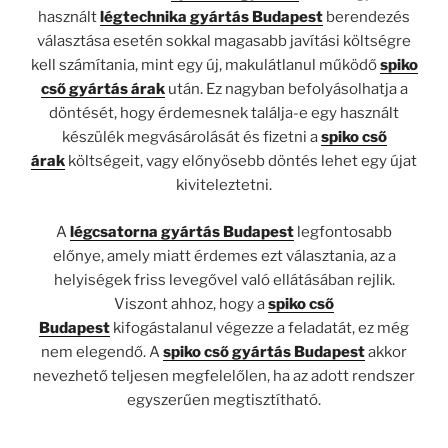
használt
légtechnika gyártás Budapest
berendezés
választása esetén sokkal magasabb javítási költségre
kell számítania, mint egy új, makulátlanul működő
spiko
cső gyártás árak
után. Ez nagyban befolyásolhatja a
döntését, hogy érdemesnek találja-e egy használt
készülék megvásárolását és fizetni a
spiko cső
árak
költségeit, vagy előnyösebb döntés lehet egy újat
kiviteleztetni.
A
légcsatorna gyártás Budapest
legfontosabb
előnye, amely miatt érdemes ezt választania, az a
helyiségek friss levegővel való ellátásában rejlik.
Viszont ahhoz, hogy a
spiko cső
Budapest
kifogástalanul végezze a feladatát, ez még
nem elegendő. A
spiko cső gyártás Budapest
akkor
nevezhető teljesen megfelelőlen, ha az adott rendszer
egyszerűen megtisztítható.