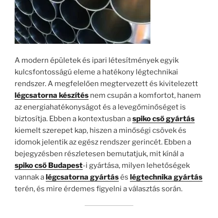
A modern épületek és ipari létesítmények egyik
kulcsfontosságú eleme a hatékony légtechnikai
rendszer. A megfelelően megtervezett és kivitelezett
légcsatorna készítés
nem csupán a komfortot, hanem
az energiahatékonyságot és a levegőminőséget is
biztosítja. Ebben a kontextusban a
spiko cső gyártás
kiemelt szerepet kap, hiszen a minőségi csövek és
idomok jelentik az egész rendszer gerincét. Ebben a
bejegyzésben részletesen bemutatjuk, mit kínál a
spiko cső Budapest
-i gyártása, milyen lehetőségek
vannak a
légcsatorna gyártás
és
légtechnika gyártás
terén, és mire érdemes figyelni a választás során.