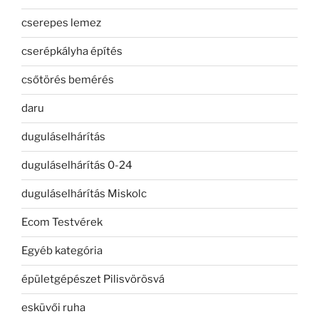
cserepes lemez
cserépkályha építés
csőtörés bemérés
daru
duguláselhárítás
duguláselhárítás 0-24
duguláselhárítás Miskolc
Ecom Testvérek
Egyéb kategória
épületgépészet Pilisvörösvá
esküvői ruha