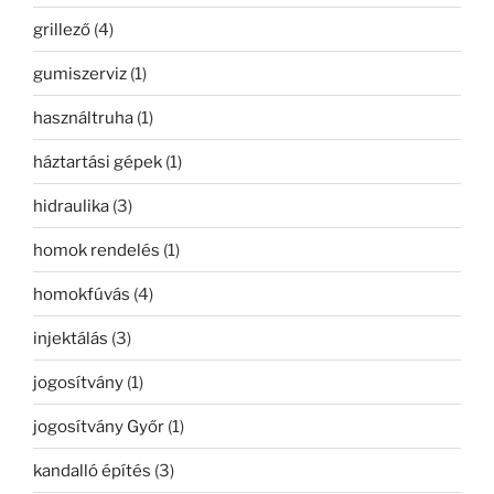
grillező
(4)
gumiszerviz
(1)
használtruha
(1)
háztartási gépek
(1)
hidraulika
(3)
homok rendelés
(1)
homokfúvás
(4)
injektálás
(3)
jogosítvány
(1)
jogosítvány Győr
(1)
kandalló építés
(3)