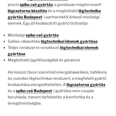
precíz
spiko cső gyártás
, a gondosan megtervezett
légcsatorna készítés
és a megbízható
légtechnika
gyártás Budapest
-i partnerektől érkező minőségi
elemek. Egy jól kiválasztott gyártó biztosítja:
Minőségi
spiko cső gyártás
Széles választékú
légtechnikai idomok gyártása
Teljes rendszerre vonatkozó
légtechnikai elemek
gyártása
Megbízható ügyfélszolgálat és garancia
Ha hosszú távon szeretnél energiatakarékos, hatékony
és csendes légtechnikai rendszert, a megfelelő gyártó
kiválasztása elengedhetetlen. A
légcsatorna gyártás
és a
spiko cső Budapest
-i gyártása nem csupán
beruházás, hanem befektetés a komfortba és a
levegőminőségbe.