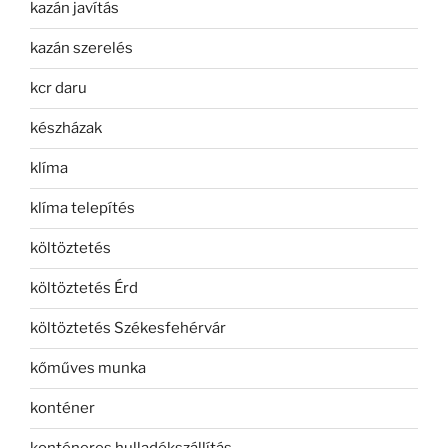
kazán javítás
kazán szerelés
kcr daru
készházak
klíma
klíma telepítés
költöztetés
költöztetés Érd
költöztetés Székesfehérvár
kőműves munka
konténer