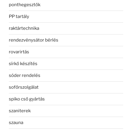
ponthegesztők
PP tartály
raktártechnika
rendezvénysátor bérlés
rovarirtás
sírkő készítés
sóder rendelés
sofőrszolgálat
spiko cső gyártás
szaniterek
szauna