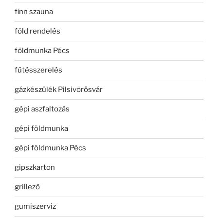
finn szauna
föld rendelés
földmunka Pécs
fűtésszerelés
gázkészülék Pilsivörösvár
gépi aszfaltozás
gépi földmunka
gépi földmunka Pécs
gipszkarton
grillező
gumiszerviz