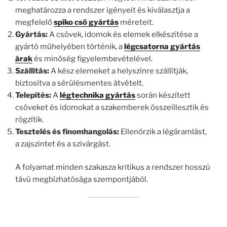
meghatározza a rendszer igényeit és kiválasztja a
megfelelő
spiko cső gyártás
méreteit.
Gyártás:
A csövek, idomok és elemek elkészítése a
gyártó műhelyében történik, a
légcsatorna gyártás
árak
és minőség figyelembevételével.
Szállítás:
A kész elemeket a helyszínre szállítják,
biztosítva a sérülésmentes átvételt.
Telepítés:
A
légtechnika gyártás
során készített
csöveket és idomokat a szakemberek összeillesztik és
rögzítik.
Tesztelés és finomhangolás:
Ellenőrzik a légáramlást,
a zajszintet és a szivárgást.
A folyamat minden szakasza kritikus a rendszer hosszú
távú megbízhatósága szempontjából.