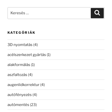
Keresés
Keresé
a
következő
kifejezésre:
KATEGÓRIÁK
3D nyomtatás
(4)
acélszerkezet gyártás
(1)
alakformálás
(1)
aszfaltozás
(4)
augenlidkorrektur
(4)
autófényezés
(4)
autómentés
(23)