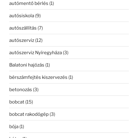
autómentő bérlés
(1)
autósiskola
(9)
autószállítás
(7)
autószerviz
(12)
autószerviz Nyíregyháza
(3)
Balatoni hajózás
(1)
bérszámfejtés kiszervezés
(1)
betonozás
(3)
bobcat
(15)
bobcat rakodógép
(3)
bója
(1)