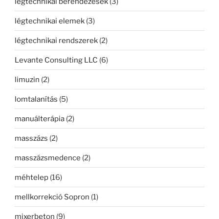
légtechnikai berendezések
(3)
légtechnikai elemek
(3)
légtechnikai rendszerek
(2)
Levante Consulting LLC
(6)
limuzin
(2)
lomtalanítás
(5)
manuálterápia
(2)
masszázs
(2)
masszázsmedence
(2)
méhtelep
(16)
mellkorrekció Sopron
(1)
mixerbeton
(9)