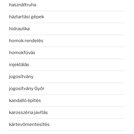
használtruha
háztartási gépek
hidraulika
homok rendelés
homokfúvás
injektálás
jogosítvány
jogosítvány Győr
kandalló építés
karosszéria javítás
kártevőmentesítés