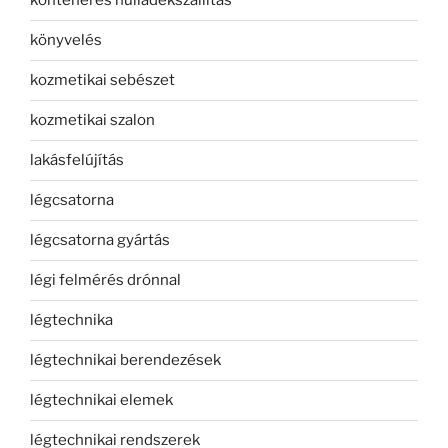
konténeres hulladékszállítás
könyvelés
kozmetikai sebészet
kozmetikai szalon
lakásfelújítás
légcsatorna
légcsatorna gyártás
légi felmérés drónnal
légtechnika
légtechnikai berendezések
légtechnikai elemek
légtechnikai rendszerek