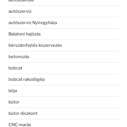
autószállítás
autószerviz
autószerviz Nyíregyháza
Balatoni hajózás
bérszámfejtés kiszervezés
betonozás
bobcat
bobcat rakodógép
bója
bútor
bútor diszkont
CNC marás