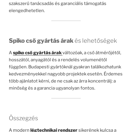
szakszerű tanácsadás és garanciális támogatás
elengedhetetlen.
Spiko cső gyártás árak
és lehetőségek
A
spiko cső gyártás árak
változóak, a cső átmérőjétől,
hosszától, anyagától és a rendelés volumenétől
függően. Budapesti gyártóknál gyakran találkozhatunk
kedvezményekkel nagyobb projektek esetén. Érdemes
több ajánlatot kérni, de ne csak az árra koncentrálj: a
minőség és a garancia ugyanolyan fontos.
Összegzés
A modern
légtechnikai rendszer
sikerének kulcsa a