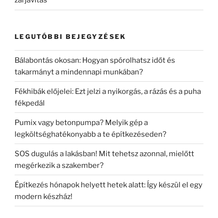
zárjavítás
LEGUTÓBBI BEJEGYZÉSEK
Bálabontás okosan: Hogyan spórolhatsz időt és
takarmányt a mindennapi munkában?
Fékhibák előjelei: Ezt jelzi a nyikorgás, a rázás és a puha
fékpedál
Pumix vagy betonpumpa? Melyik gép a
legköltséghatékonyabb a te építkezéseden?
SOS dugulás a lakásban! Mit tehetsz azonnal, mielőtt
megérkezik a szakember?
Építkezés hónapok helyett hetek alatt: Így készül el egy
modern készház!