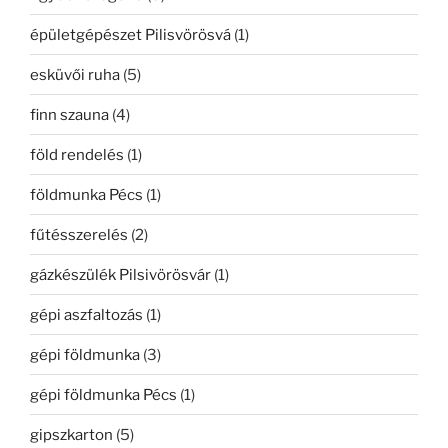
épületgépészet Pilisvörösvá
(1)
esküvői ruha
(5)
finn szauna
(4)
föld rendelés
(1)
földmunka Pécs
(1)
fűtésszerelés
(2)
gázkészülék Pilsivörösvár
(1)
gépi aszfaltozás
(1)
gépi földmunka
(3)
gépi földmunka Pécs
(1)
gipszkarton
(5)