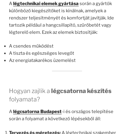
A
légtechnikai elemek gyártása
során a gyártók
különböző kiegészítőket is kínálnak, amelyek a
rendszer teljesítményét és komfortját javítják. Ide
tartozik például a hangcsillapító, szűrőbetét vagy
légterelő elem. Ezek az elemek biztosítják:
A csendes működést
A tiszta és egészséges levegőt
Az energiatakarékos üzemelést
Hogyan zajlik a
légcsatorna készítés
folyamata?
A
légcsatorna Budapest
-i és országos telepítése
során a folyamat a következő lépésekből áll:
Tervezés és méretezés:
A légtechnikai szakember