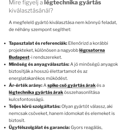
Mire figyelj a
légtechnika gyártás
kiválasztásánál?
A megfelelő gyártó kiválasztása nem könnyű feladat,
de néhány szempont segíthet:
Tapasztalat és referenciák:
Ellenőrizd a korábbi
projekteket, különösen a nagyobb
légcsatorna
Budapest
-i rendszereket.
Minőség és anyagválasztás:
A jó minőségű anyagok
biztosítják a hosszú élettartamot és az
energiatakarékos működést.
Ár-érték arány:
A
spiko cső gyártás árak
és a
légtechnika gyártás árak
összehasonlítása
kulcsfontosságú.
Teljes körű szolgáltatás:
Olyan gyártót válassz, aki
nemcsak csöveket, hanem idomokat és elemeket is
biztosít.
Ügyfélszolgálat és garancia:
Gyors reagálás,