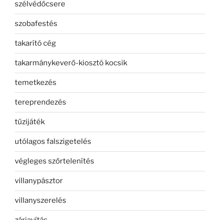
szélvédőcsere
szobafestés
takarító cég
takarmánykeverő-kiosztó kocsik
temetkezés
tereprendezés
tűzijáték
utólagos falszigetelés
végleges szőrtelenítés
villanypásztor
villanyszerelés