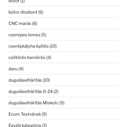
bútor
(1)
bútor diszkont
(6)
CNC marás
(8)
cserepes lemez
(5)
cserépkályha építés
(10)
csőtörés bemérés
(4)
daru
(4)
duguláselhárítás
(10)
duguláselhárítás 0-24
(2)
duguláselhárítás Miskolc
(9)
Ecom Testvérek
(9)
Egyéb kategória
(3)