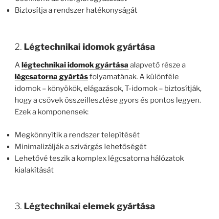
Biztosítja a rendszer hatékonyságát
2.
Légtechnikai idomok gyártása
A
légtechnikai idomok gyártása
alapvető része a
légcsatorna gyártás
folyamatának. A különféle
idomok – könyökök, elágazások, T-idomok – biztosítják,
hogy a csövek összeillesztése gyors és pontos legyen.
Ezek a komponensek:
Megkönnyítik a rendszer telepítését
Minimalizálják a szivárgás lehetőségét
Lehetővé teszik a komplex légcsatorna hálózatok
kialakítását
3.
Légtechnikai elemek gyártása