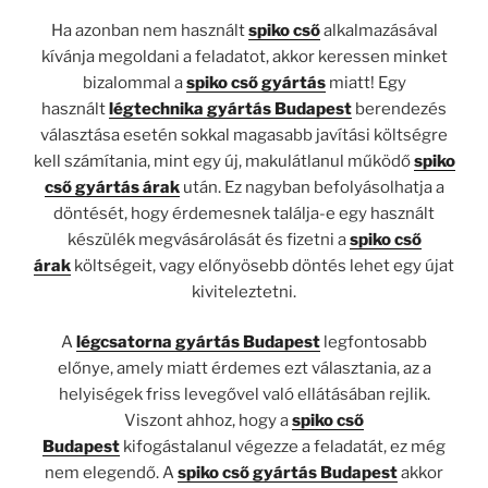
Ha azonban nem használt
spiko cső
alkalmazásával
kívánja megoldani a feladatot, akkor keressen minket
bizalommal a
spiko cső gyártás
miatt! Egy
használt
légtechnika gyártás Budapest
berendezés
választása esetén sokkal magasabb javítási költségre
kell számítania, mint egy új, makulátlanul működő
spiko
cső gyártás árak
után. Ez nagyban befolyásolhatja a
döntését, hogy érdemesnek találja-e egy használt
készülék megvásárolását és fizetni a
spiko cső
árak
költségeit, vagy előnyösebb döntés lehet egy újat
kiviteleztetni.
A
légcsatorna gyártás Budapest
legfontosabb
előnye, amely miatt érdemes ezt választania, az a
helyiségek friss levegővel való ellátásában rejlik.
Viszont ahhoz, hogy a
spiko cső
Budapest
kifogástalanul végezze a feladatát, ez még
nem elegendő. A
spiko cső gyártás Budapest
akkor