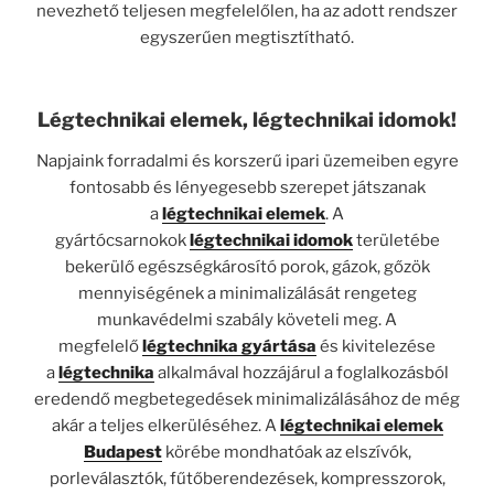
nevezhető teljesen megfelelőlen, ha az adott rendszer
egyszerűen megtisztítható.
Légtechnikai elemek, légtechnikai idomok!
Napjaink forradalmi és korszerű ipari üzemeiben egyre
fontosabb és lényegesebb szerepet játszanak
a
légtechnikai elemek
. A
gyártócsarnokok
légtechnikai idomok
területébe
bekerülő egészségkárosító porok, gázok, gőzök
mennyiségének a minimalizálását rengeteg
munkavédelmi szabály követeli meg. A
megfelelő
légtechnika gyártása
és kivitelezése
a
légtechnika
alkalmával hozzájárul a foglalkozásból
eredendő megbetegedések minimalizálásához de még
akár a teljes elkerüléséhez. A
légtechnikai elemek
Budapest
körébe mondhatóak az elszívók,
porleválasztók, fűtőberendezések, kompresszorok,