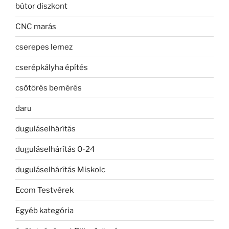
bútor diszkont
CNC marás
cserepes lemez
cserépkályha építés
csőtörés bemérés
daru
duguláselhárítás
duguláselhárítás 0-24
duguláselhárítás Miskolc
Ecom Testvérek
Egyéb kategória