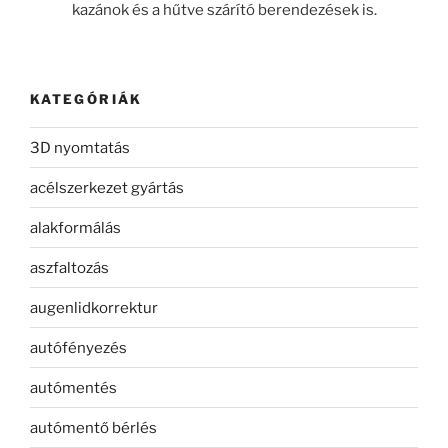
kazánok és a hűtve szárító berendezések is.
KATEGÓRIÁK
3D nyomtatás
acélszerkezet gyártás
alakformálás
aszfaltozás
augenlidkorrektur
autófényezés
autómentés
autómentő bérlés