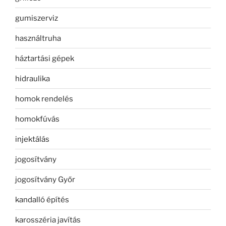
gumiszerviz
használtruha
háztartási gépek
hidraulika
homok rendelés
homokfúvás
injektálás
jogosítvány
jogosítvány Győr
kandalló építés
karosszéria javítás