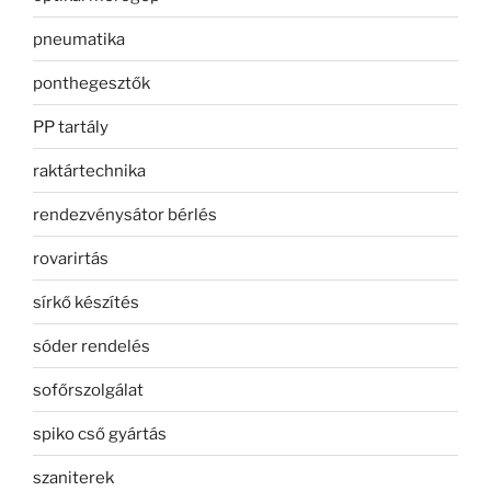
pneumatika
ponthegesztők
PP tartály
raktártechnika
rendezvénysátor bérlés
rovarirtás
sírkő készítés
sóder rendelés
sofőrszolgálat
spiko cső gyártás
szaniterek