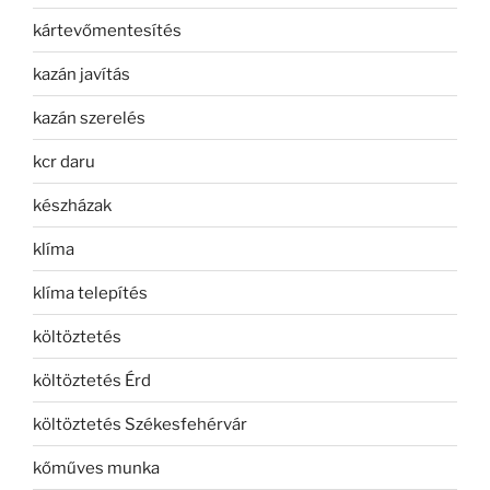
kártevőmentesítés
kazán javítás
kazán szerelés
kcr daru
készházak
klíma
klíma telepítés
költöztetés
költöztetés Érd
költöztetés Székesfehérvár
kőműves munka