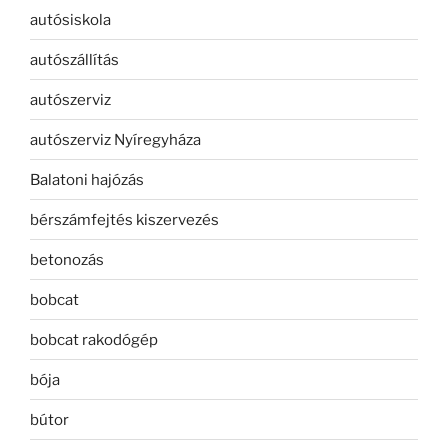
autósiskola
autószállítás
autószerviz
autószerviz Nyíregyháza
Balatoni hajózás
bérszámfejtés kiszervezés
betonozás
bobcat
bobcat rakodógép
bója
bútor