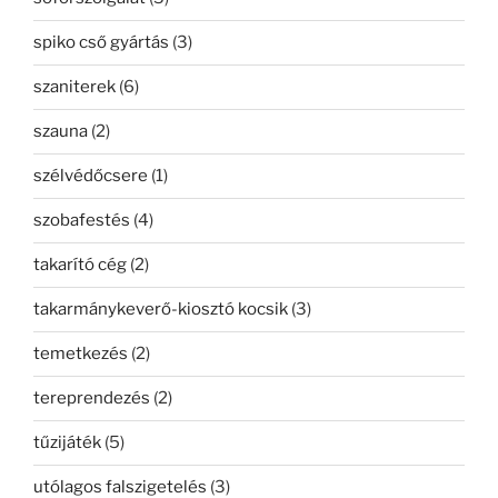
spiko cső gyártás
(3)
szaniterek
(6)
szauna
(2)
szélvédőcsere
(1)
szobafestés
(4)
takarító cég
(2)
takarmánykeverő-kiosztó kocsik
(3)
temetkezés
(2)
tereprendezés
(2)
tűzijáték
(5)
utólagos falszigetelés
(3)