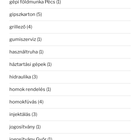
gépi földmunka Pécs
(1)
gipszkarton
(5)
grillező
(4)
gumiszerviz
(1)
használtruha
(1)
háztartási gépek
(1)
hidraulika
(3)
homok rendelés
(1)
homokfúvás
(4)
injektálás
(3)
jogosítvány
(1)
jogosítvány Győr
(1)