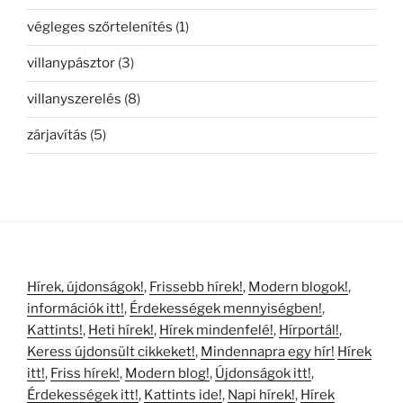
végleges szőrtelenítés
(1)
villanypásztor
(3)
villanyszerelés
(8)
zárjavítás
(5)
Hírek, újdonságok!
,
Frissebb hírek!
,
Modern blogok!
,
információk itt!
,
Érdekességek mennyiségben!
,
Kattints!
,
Heti hírek!
,
Hírek mindenfelé!
,
Hírportál!
,
Keress újdonsült cikkeket!
,
Mindennapra egy hír!
Hírek
itt!
,
Friss hírek!
,
Modern blog!
,
Újdonságok itt!
,
Érdekességek itt!
,
Kattints ide!
,
Napi hírek!
,
Hírek