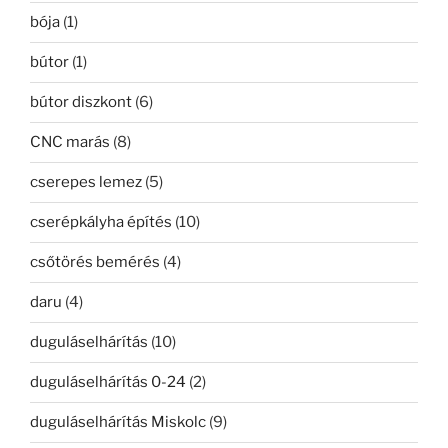
bója
(1)
bútor
(1)
bútor diszkont
(6)
CNC marás
(8)
cserepes lemez
(5)
cserépkályha építés
(10)
csőtörés bemérés
(4)
daru
(4)
duguláselhárítás
(10)
duguláselhárítás 0-24
(2)
duguláselhárítás Miskolc
(9)