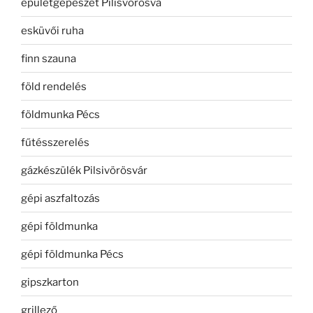
épületgépészet Pilisvörösvá
esküvői ruha
finn szauna
föld rendelés
földmunka Pécs
fűtésszerelés
gázkészülék Pilsivörösvár
gépi aszfaltozás
gépi földmunka
gépi földmunka Pécs
gipszkarton
grillező