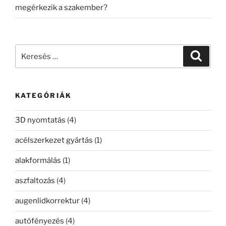
megérkezik a szakember?
Keresés
Keresé
a
következő
kifejezésre:
KATEGÓRIÁK
3D nyomtatás
(4)
acélszerkezet gyártás
(1)
alakformálás
(1)
aszfaltozás
(4)
augenlidkorrektur
(4)
autófényezés
(4)