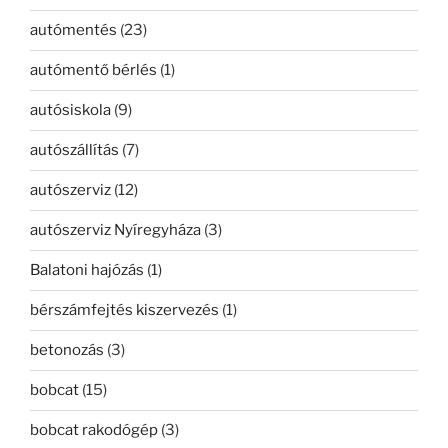
autómentés
(23)
autómentő bérlés
(1)
autósiskola
(9)
autószállítás
(7)
autószerviz
(12)
autószerviz Nyíregyháza
(3)
Balatoni hajózás
(1)
bérszámfejtés kiszervezés
(1)
betonozás
(3)
bobcat
(15)
bobcat rakodógép
(3)