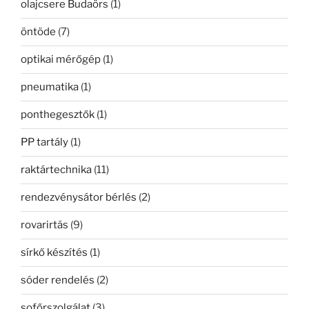
olajcsere Budaörs
(1)
öntöde
(7)
optikai mérőgép
(1)
pneumatika
(1)
ponthegesztők
(1)
PP tartály
(1)
raktártechnika
(11)
rendezvénysátor bérlés
(2)
rovarirtás
(9)
sírkő készítés
(1)
sóder rendelés
(2)
sofőrszolgálat
(3)