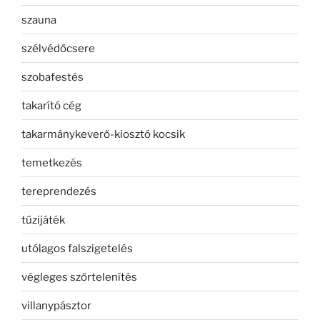
szauna
szélvédőcsere
szobafestés
takarító cég
takarmánykeverő-kiosztó kocsik
temetkezés
tereprendezés
tűzijáték
utólagos falszigetelés
végleges szőrtelenítés
villanypásztor