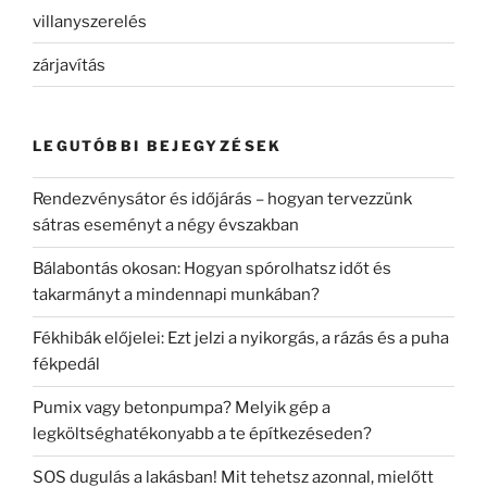
villanyszerelés
zárjavítás
LEGUTÓBBI BEJEGYZÉSEK
Rendezvénysátor és időjárás – hogyan tervezzünk
sátras eseményt a négy évszakban
Bálabontás okosan: Hogyan spórolhatsz időt és
takarmányt a mindennapi munkában?
Fékhibák előjelei: Ezt jelzi a nyikorgás, a rázás és a puha
fékpedál
Pumix vagy betonpumpa? Melyik gép a
legköltséghatékonyabb a te építkezéseden?
SOS dugulás a lakásban! Mit tehetsz azonnal, mielőtt