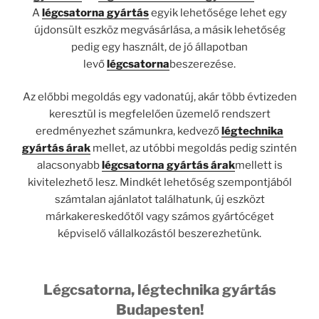
A
légcsatorna gyártás
egyik lehetősége lehet egy
újdonsült eszköz megvásárlása, a másik lehetőség
pedig egy használt, de jó állapotban
levő
légcsatorna
beszerezése.
Az előbbi megoldás egy vadonatúj, akár több évtizeden
keresztül is megfelelően üzemelő rendszert
eredményezhet számunkra, kedvező
légtechnika
gyártás árak
mellet, az utóbbi megoldás pedig szintén
alacsonyabb
légcsatorna gyártás árak
mellett is
kivitelezhető lesz. Mindkét lehetőség szempontjából
számtalan ajánlatot találhatunk, új eszközt
márkakereskedőtől vagy számos gyártócéget
képviselő vállalkozástól beszerezhetünk.
Légcsatorna, légtechnika gyártás
Budapesten!