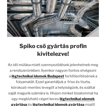
Spiko cső gyártás profin
kivitelezve!
Az idő múlása miatt szennyeződések jelenhetnek meg
a rendszerünkben. Ilyenkor nagyon fontos elvégezni
a
légtechnikai idomok Budapest
fertőtlenítésének a
folyamatát. Ezzel garantáljuk a friss és tiszta,
kórokozó-mentes levegőt a helyiségünk, és ezáltal
saját magunk számára is. Hívjon minket bizalommal ha
egy megbízható céget keres
légtechnikai elemek
gyártása
és
légtechnikai idomok gyártása
miatt!