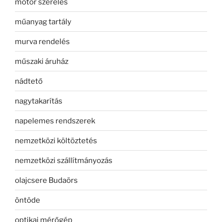
motor szerelés
műanyag tartály
murva rendelés
műszaki áruház
nádtető
nagytakarítás
napelemes rendszerek
nemzetközi költöztetés
nemzetközi szállítmányozás
olajcsere Budaörs
öntöde
optikai mérőgép