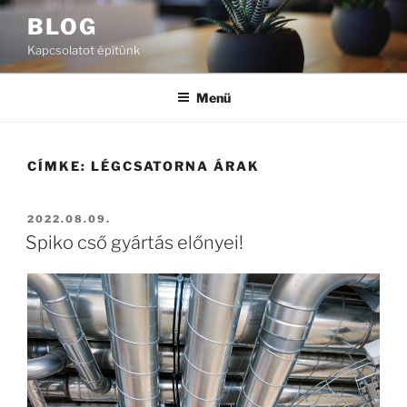
Tartalomhoz
BLOG
Kapcsolatot építünk
Menü
CÍMKE:
LÉGCSATORNA ÁRAK
BEKÜLDVE:
2022.08.09.
Spiko cső gyártás előnyei!