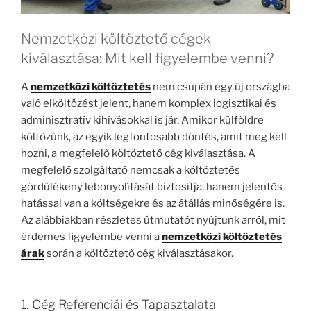
Nemzetközi költöztető cégek
kiválasztása: Mit kell figyelembe venni?
A
nemzetközi költöztetés
nem csupán egy új országba
való elköltözést jelent, hanem komplex logisztikai és
adminisztratív kihívásokkal is jár. Amikor külföldre
költözünk, az egyik legfontosabb döntés, amit meg kell
hozni, a megfelelő költöztető cég kiválasztása. A
megfelelő szolgáltató nemcsak a költöztetés
gördülékeny lebonyolítását biztosítja, hanem jelentős
hatással van a költségekre és az átállás minőségére is.
Az alábbiakban részletes útmutatót nyújtunk arról, mit
érdemes figyelembe venni a
nemzetközi költöztetés
árak
során a költöztető cég kiválasztásakor.
1. Cég Referenciái és Tapasztalata