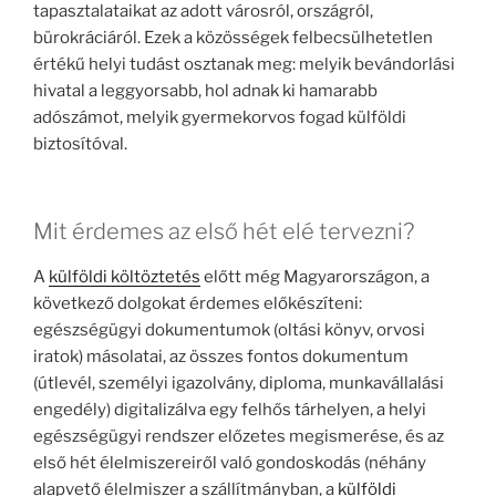
tapasztalataikat az adott városról, országról,
bürokráciáról. Ezek a közösségek felbecsülhetetlen
értékű helyi tudást osztanak meg: melyik bevándorlási
hivatal a leggyorsabb, hol adnak ki hamarabb
adószámot, melyik gyermekorvos fogad külföldi
biztosítóval.
Mit érdemes az első hét elé tervezni?
A
külföldi költöztetés
előtt még Magyarországon, a
következő dolgokat érdemes előkészíteni:
egészségügyi dokumentumok (oltási könyv, orvosi
iratok) másolatai, az összes fontos dokumentum
(útlevél, személyi igazolvány, diploma, munkavállalási
engedély) digitalizálva egy felhős tárhelyen, a helyi
egészségügyi rendszer előzetes megismerése, és az
első hét élelmiszereiről való gondoskodás (néhány
alapvető élelmiszer a szállítmányban, a
külföldi