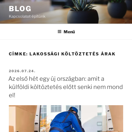
Tartalomhoz
BLOG
Kapcsolatot építünk
Menü
CÍMKE:
LAKOSSÁGI KÖLTÖZTETÉS ÁRAK
BEKÜLDVE:
2026.07.24.
Az első hét egy új országban: amit a
külföldi költöztetés előtt senki nem mond
el!