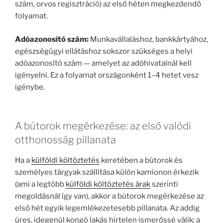
szám, orvos regisztráció) az első héten megkezdendő
folyamat.
Adóazonosító szám:
Munkavállaláshoz, bankkártyához,
egészségügyi ellátáshoz sokszor szükséges a helyi
adóazonosító szám — amelyet az adóhivatalnál kell
igényelni. Ez a folyamat országonként 1–4 hetet vesz
igénybe.
A bútorok megérkezése: az első valódi
otthonosság pillanata
Ha a
külföldi költöztetés
keretében a bútorok és
személyes tárgyak szállítása külön kamionon érkezik
(ami a legtöbb
külföldi költöztetés árak
szerinti
megoldásnál így van), akkor a bútorok megérkezése az
első hét egyik legemlékezetesebb pillanata. Az addig
üres, idegenül kongó lakás hirtelen ismerőssé válik: a