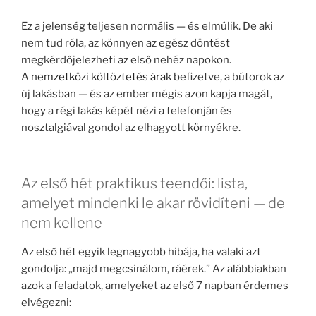
Ez a jelenség teljesen normális — és elmúlik. De aki
nem tud róla, az könnyen az egész döntést
megkérdőjelezheti az első nehéz napokon.
A
nemzetközi költöztetés árak
befizetve, a bútorok az
új lakásban — és az ember mégis azon kapja magát,
hogy a régi lakás képét nézi a telefonján és
nosztalgiával gondol az elhagyott környékre.
Az első hét praktikus teendői: lista,
amelyet mindenki le akar rövidíteni — de
nem kellene
Az első hét egyik legnagyobb hibája, ha valaki azt
gondolja: „majd megcsinálom, ráérek.” Az alábbiakban
azok a feladatok, amelyeket az első 7 napban érdemes
elvégezni: