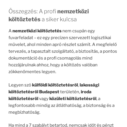
Összegzés: A profi
nemzetközi
költöztetés
a siker kulcsa
A
nemzetközi költöztetés
nem csupán egy
fuvarfeladat – ez egy precízen szervezett logisztikai
művelet, ahol minden apró részlet számít. A megfelelő
tervezés, a tapasztalt szolgáltató, a biztosítás, a pontos
dokumentáció és a profi csomagolás mind
hozzájárulnak ahhoz, hogy a költözés valóban
zökkenőmentes legyen.
Legyen szó
külföldi költöztetésről
,
lakossági
költöztetésről Budapest
területén,
iroda
költöztetésről
vagy
közületi költöztetésről
, a
legfontosabb mindig az átláthatóság, a biztonság és a
megbízhatóság.
Ha mind a 7 szabályt betartod, nemcsak időt és pénzt