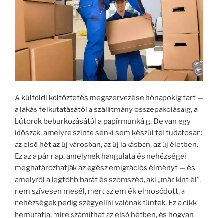
A
külföldi költöztetés
megszervezése hónapokig tart —
a lakás felkutatásától a szállítmány összepakolásáig, a
bútorok beburkozásától a papírmunkáig. De van egy
időszak, amelyre szinte senki sem készül fel tudatosan:
az első hét az új városban, az új lakásban, az új életben.
Ez az a pár nap, amelynek hangulata és nehézségei
meghatározhatják az egész emigrációs élményt — és
amelyről a legtöbb barát és szomszéd, aki „már kint él”,
nem szívesen mesél, mert az emlék elmosódott, a
nehézségek pedig szégyellni valónak tűntek. Ez a cikk
bemutatja, mire számíthat az első hétben, és hogyan