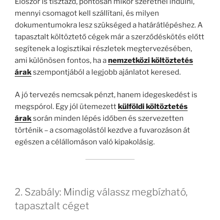
Először is tisztázd, pontosan mikor szeretnél indulni,
mennyi csomagot kell szállítani, és milyen
dokumentumokra lesz szükséged a határátlépéshez. A
tapasztalt költöztető cégek már a szerződéskötés előtt
segítenek a logisztikai részletek megtervezésében,
ami különösen fontos, ha a
nemzetközi költöztetés
árak
szempontjából a legjobb ajánlatot keresed.
A jó tervezés nemcsak pénzt, hanem idegeskedést is
megspórol. Egy jól ütemezett
külföldi költöztetés
árak
során minden lépés időben és szervezetten
történik – a csomagolástól kezdve a fuvarozáson át
egészen a célállomáson való kipakolásig.
2. Szabály: Mindig válassz megbízható,
tapasztalt céget