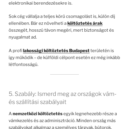
elektronikai berendezésekre is.
Sok cég vállalja a teljes körű csomagolást is, külön díj
ellenében. Bár ez növelheti a
költöztetés árak
összegét, hosszú távon megéri, mert biztonságot és
nyugalmat ad.
A profi
lakossági költöztetés Budapest
területén is
így működik – de külföldi célpont esetén ez még inkább
létfontosságú.
5. Szabály: Ismerd meg az országok vám-
és szállítási szabályait
A
nemzetközi költöztetés
egyik legnehezebb része a
vámkezelés és az adminisztráció. Minden ország más
szabályokat alkalmaz a személyes tárgyak, bútorok,