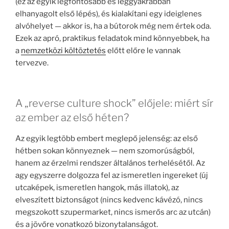
(ez az egyik legfontosabb és leggyakrabban
elhanyagolt első lépés), és kialakítani egy ideiglenes
alvóhelyet — akkor is, ha a bútorok még nem értek oda.
Ezek az apró, praktikus feladatok mind könnyebbek, ha
a
nemzetközi költöztetés
előtt előre le vannak
tervezve.
A „reverse culture shock” előjele: miért sír
az ember az első héten?
Az egyik legtöbb embert meglepő jelenség: az első
hétben sokan könnyeznek — nem szomorúságból,
hanem az érzelmi rendszer általános terhelésétől. Az
agy egyszerre dolgozza fel az ismeretlen ingereket (új
utcaképek, ismeretlen hangok, más illatok), az
elveszített biztonságot (nincs kedvenc kávézó, nincs
megszokott szupermarket, nincs ismerős arc az utcán)
és a jövőre vonatkozó bizonytalanságot.