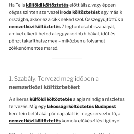
Ha Te is
külföldi költöztetés
előtt állsz, vagy éppen
céges szinten szervezel
iroda költöztetést
egy másik
országba, akkor ez a cikk neked szól. Összegyűjtöttük a
nemzetközi költöztetés
7 legfontosabb szabályát,
amivel elkerülheted a leggyakoribb hibákat, időt és
pénzt takaríthatsz meg – miközben a folyamat
zökkenőmentes marad.
1. Szabály: Tervezd meg időben a
nemzetközi költöztetést
A sikeres
külföldi költöztetés
alapja mindig a részletes
tervezés. Míg egy
lakossági költöztetés Budapest
keretein belül akár pár nap alatt is megszervezhető, a
nemzetközi költöztetés
komoly előkészítést igényel.