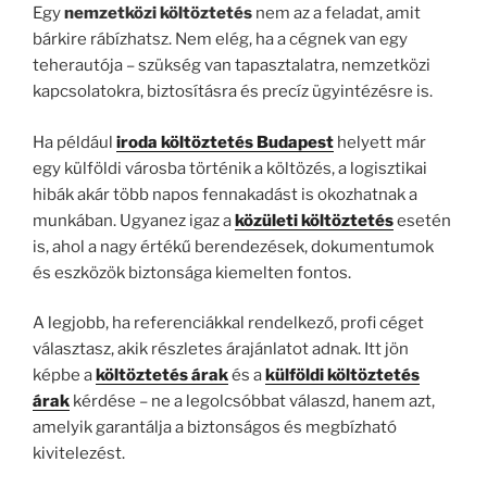
Egy
nemzetközi költöztetés
nem az a feladat, amit
bárkire rábízhatsz. Nem elég, ha a cégnek van egy
teherautója – szükség van tapasztalatra, nemzetközi
kapcsolatokra, biztosításra és precíz ügyintézésre is.
Ha például
iroda költöztetés Budapest
helyett már
egy külföldi városba történik a költözés, a logisztikai
hibák akár több napos fennakadást is okozhatnak a
munkában. Ugyanez igaz a
közületi költöztetés
esetén
is, ahol a nagy értékű berendezések, dokumentumok
és eszközök biztonsága kiemelten fontos.
A legjobb, ha referenciákkal rendelkező, profi céget
választasz, akik részletes árajánlatot adnak. Itt jön
képbe a
költöztetés árak
és a
külföldi költöztetés
árak
kérdése – ne a legolcsóbbat válaszd, hanem azt,
amelyik garantálja a biztonságos és megbízható
kivitelezést.