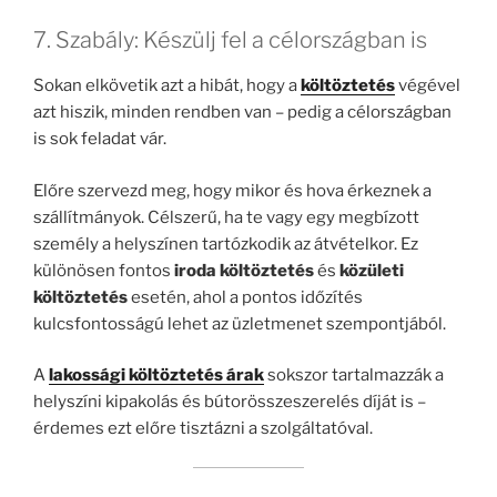
7. Szabály: Készülj fel a célországban is
Sokan elkövetik azt a hibát, hogy a
költöztetés
végével
azt hiszik, minden rendben van – pedig a célországban
is sok feladat vár.
Előre szervezd meg, hogy mikor és hova érkeznek a
szállítmányok. Célszerű, ha te vagy egy megbízott
személy a helyszínen tartózkodik az átvételkor. Ez
különösen fontos
iroda költöztetés
és
közületi
költöztetés
esetén, ahol a pontos időzítés
kulcsfontosságú lehet az üzletmenet szempontjából.
A
lakossági költöztetés árak
sokszor tartalmazzák a
helyszíni kipakolás és bútorösszeszerelés díját is –
érdemes ezt előre tisztázni a szolgáltatóval.