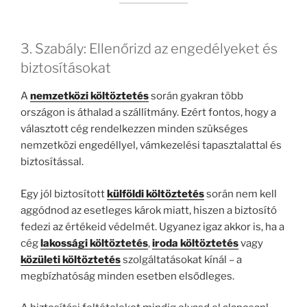
3. Szabály: Ellenőrizd az engedélyeket és
biztosításokat
A
nemzetközi költöztetés
során gyakran több
országon is áthalad a szállítmány. Ezért fontos, hogy a
választott cég rendelkezzen minden szükséges
nemzetközi engedéllyel, vámkezelési tapasztalattal és
biztosítással.
Egy jól biztosított
külföldi költöztetés
során nem kell
aggódnod az esetleges károk miatt, hiszen a biztosító
fedezi az értékeid védelmét. Ugyanez igaz akkor is, ha a
cég
lakossági költöztetés
,
iroda költöztetés
vagy
közületi költöztetés
szolgáltatásokat kínál – a
megbízhatóság minden esetben elsődleges.