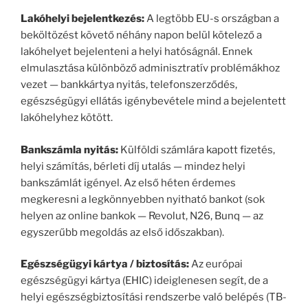
Lakóhelyi bejelentkezés:
A legtöbb EU-s országban a
beköltözést követő néhány napon belül kötelező a
lakóhelyet bejelenteni a helyi hatóságnál. Ennek
elmulasztása különböző adminisztratív problémákhoz
vezet — bankkártya nyitás, telefonszerződés,
egészségügyi ellátás igénybevétele mind a bejelentett
lakóhelyhez kötött.
Bankszámla nyitás:
Külföldi számlára kapott fizetés,
helyi számítás, bérleti díj utalás — mindez helyi
bankszámlát igényel. Az első héten érdemes
megkeresni a legkönnyebben nyitható bankot (sok
helyen az online bankok — Revolut, N26, Bunq — az
egyszerűbb megoldás az első időszakban).
Egészségügyi kártya / biztosítás:
Az európai
egészségügyi kártya (EHIC) ideiglenesen segít, de a
helyi egészségbiztosítási rendszerbe való belépés (TB-