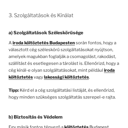
3. Szolgáltatások és Kínálat
a)
Szolgáltatások Széleskörűsége
A
iroda költöztetés Budapesten
során fontos, hogy a
választott cég széleskörű szolgáltatásokat nyújtson,
amelyek magukban foglalják a csomagolást, rakodást,
szállítást és esetlegesen a tárolást is. Ellenőrizd, hogy a
cég kínál-e olyan szolgáltatásokat, mint például
iroda
költöztetés
vagy
lakossági költöztetés
.
Tipp:
Kérd el a cég szolgáltatási listáját, és ellenőrizd,
hogy minden szükséges szolgáltatás szerepel-e rajta.
b)
Biztosítás és Védelem
Egy másik fontos tényező a
költöztetés
Budapest