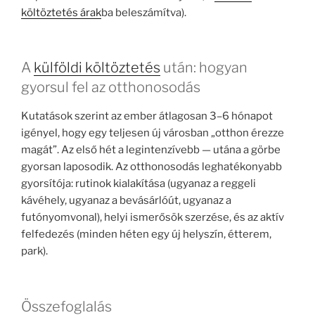
költöztetés árak
ba beleszámítva).
A
külföldi költöztetés
után: hogyan
gyorsul fel az otthonosodás
Kutatások szerint az ember átlagosan 3–6 hónapot
igényel, hogy egy teljesen új városban „otthon érezze
magát”. Az első hét a legintenzívebb — utána a görbe
gyorsan laposodik. Az otthonosodás leghatékonyabb
gyorsítója: rutinok kialakítása (ugyanaz a reggeli
kávéhely, ugyanaz a bevásárlóút, ugyanaz a
futónyomvonal), helyi ismerősök szerzése, és az aktív
felfedezés (minden héten egy új helyszín, étterem,
park).
Összefoglalás