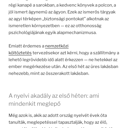
régi kanapé a sarokban, a kedvenc könyvek a polcon, a
jól ismert ágynemű az ágyon. Ezek az ismerős tárgyak
az agyi térképen „biztonsági pontokat” alkotnak az
ismeretlen környezetben — ez az otthonosság
pszichológiájának egyik alapmechanizmusa.
Emiatt érdemes a
nemzetközi
költöztetés
tervezésekor azt kérni, hogy a szállítmány a
lehető legrövidebb idő alatt érkezzen — ne hetekkel az
ember megérkezése után. Az első hét az üres lakásban
nehezebb, mint az összerakott lakásban.
A nyelvi akadály az első héten: ami
mindenkit meglepő
Még azok is, akik az adott ország nyelvét évek óta
tanulták, meglepetéssel tapasztalják, hogy az élő,