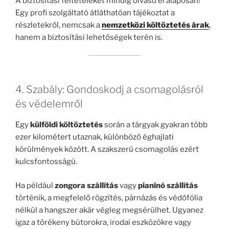
A biztosítási feltételeket mindig olvasd el alaposan!
Egy profi szolgáltató átláthatóan tájékoztat a
részletekről, nemcsak a
nemzetközi költöztetés árak
,
hanem a biztosítási lehetőségek terén is.
4. Szabály: Gondoskodj a csomagolásról
és védelemről
Egy
külföldi költöztetés
során a tárgyak gyakran több
ezer kilométert utaznak, különböző éghajlati
körülmények között. A szakszerű csomagolás ezért
kulcsfontosságú.
Ha például
zongora szállítás
vagy
pianínó szállítás
történik, a megfelelő rögzítés, párnázás és védőfólia
nélkül a hangszer akár végleg megsérülhet. Ugyanez
igaz a törékeny bútorokra, irodai eszközökre vagy