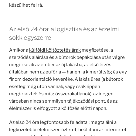
készülhet fel rá.
Az első 24 óra: a logisztika és az érzelmi
sokk egyszerre
Amikor a
külföldi költöztetés árak
megfizetése, a
szerződés aláírása és a bútorok bepakolása után végre
megérkezik az ember az új lakásba, az első érzés
általában nem az eufória — hanem a kimerültség és egy
finom dezorientáció keveréke. A lakás üres (a bútorok
esetleg még úton vannak, vagy csak éppen
megérkeztek és még összerakatlanok), az idegen
városban nincs semmilyen tájékozódási pont, és az
élelmiszer is elfogyott a költözés előtti napon.
Az első 24 óra legfontosabb feladatai: megtalálni a
legközelebbi élelmiszer-üzletet, beállítani az internetet