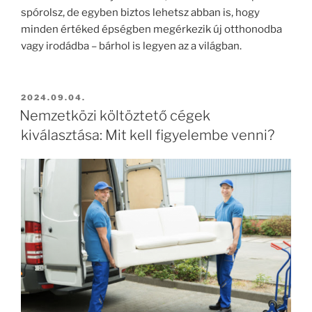
spórolsz, de egyben biztos lehetsz abban is, hogy
minden értéked épségben megérkezik új otthonodba
vagy irodádba – bárhol is legyen az a világban.
BEKÜLDVE:
2024.09.04.
Nemzetközi költöztető cégek
kiválasztása: Mit kell figyelembe venni?