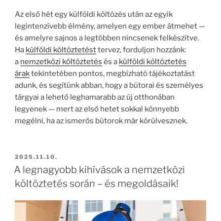
Az első hét egy külföldi költözés után az egyik
legintenzívebb élmény, amelyen egy ember átmehet —
és amelyre sajnos a legtöbben nincsenek felkészítve.
Ha
külföldi költöztetést
tervez, forduljon hozzánk:
a
nemzetközi költöztetés
és a
külföldi költöztetés
árak
tekintetében pontos, megbízható tájékoztatást
adunk, és segítünk abban, hogy a bútorai és személyes
tárgyai a lehető leghamarabb az új otthonában
legyenek — mert az első hetet sokkal könnyebb
megélni, ha az ismerős bútorok már körülvesznek.
BEKÜLDVE:
2025.11.10.
A legnagyobb kihívások a nemzetközi
költöztetés során – és megoldásaik!