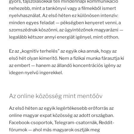
gyors, tájszólásokkal teli mindennapi kommunikáció
nehezebb, mint a tankönyvi vagy a filmekből ismert
nyelvhasználat. Az első héten ez különösen intenzív:
minden egyes feladat — pékségben kenyeret venni, a
szomszédnak köszönni, az ügyintézőnek magyarázni —
legalább kétszer annyi energiát igényel, mint otthon.
Ez az „kognitív terhelés” az egyik oka annak, hogy az
első hét olyan kimerítő. Nem a fizikai munka fárasztja ki
az embert — hanem az állandó koncentrációs igény az
idegen nyelvű ingerekkel.
Az online közösség mint mentőöv
Az első héten az egyik legértékesebb erőforrás az
online magyar expat közösség az adott országban.
Facebook-csoportok, Telegram-csatornák, Reddit-
fórumok — ahol más magyarok osztják meg