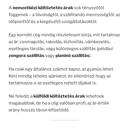
A
nemzetközi költöztetés árak
sok tényezőtől
függenek – a távolságtól, a szállítandó mennyiségtől, az
időponttól és a kiegészítő szolgáltatásoktól.
Egy korrekt cég mindig részletesen leírja, mit tartalmaz
az ár: csomagolás, rakodás, biztosítás, vámkezelés,
esetleges tárolás, vagy különleges szállítás (például
zongora szállítás
vagy
pianínó szállítás
).
Ha csak egy általános számot kapsz, az gyanús lehet.
Kérj mindig tételes ajánlatot, és ellenőrizd, hogy az
tartalmazza-e az esetleges rejtett díjakat is.
Ne feledd, a
külföldi költöztetés árak
lehetnek
magasabbak, de ha a cég valóban profi, az ár-érték
arány hosszú távon kifizetődő.