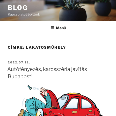
Tartalomhoz
BLOG
Kapcsolatot építünk
Menü
CÍMKE:
LAKATOSMŰHELY
BEKÜLDVE:
2022.07.11.
Autófényezés, karosszéria javítás
Budapest!