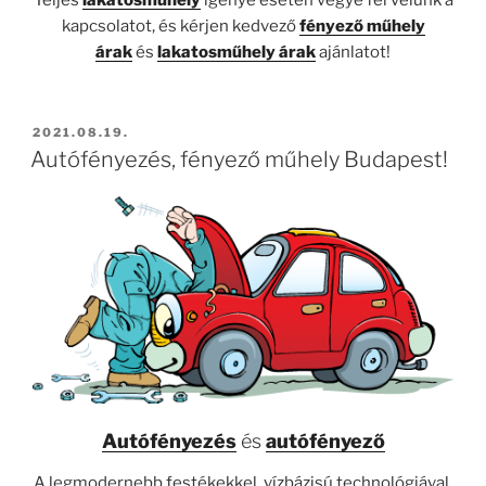
Teljes
lakatosműhely
igénye esetén vegye fel velünk a
kapcsolatot, és kérjen kedvező
fényező műhely
árak
és
lakatosműhely árak
ajánlatot!
BEKÜLDVE:
2021.08.19.
Autófényezés, fényező műhely Budapest!
Autófényezés
és
autófényező
A legmodernebb festékekkel, vízbázisú technológiával,