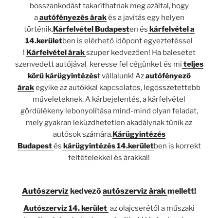
bosszankodást takaríthatnak meg azáltal, hogy
a
autófényezés árak
és a javítás egy helyen
történik.
Kárfelvétel Budapest
en és
kárfelvétel a
14.kerület
ben is elérhető időpont egyeztetéssel
!
Kárfelvétel árak
szuper kedvezően! Ha balesetet
szenvedett autójával keresse fel cégünket és mi
teljes
körű kárügyintézés
t vállalunk! Az
autófényező
árak
egyike az autókkal kapcsolatos, legösszetettebb
műveleteknek. A kárbejelentés, a kárfelvétel
gördülékeny lebonyolítása mind-mind olyan feladat,
mely gyakran leküzdhetetlen akadálynak tűnik az
autósok számára.
Kárügyintézés
Budapest
és
kárügyintézés 14.kerület
ben is korrekt
feltételekkel és árakkal!
Autószerviz
kedvező
autószerviz árak
mellett!
Autószerviz 14. kerület
az olajcserétől a műszaki