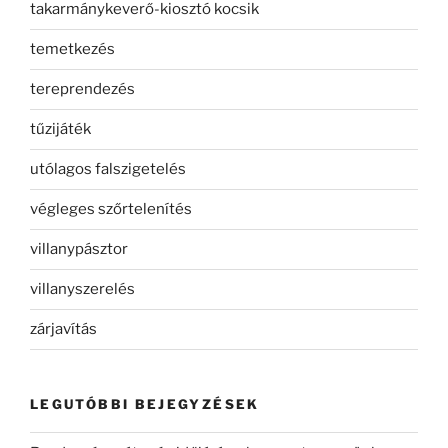
takarmánykeverő-kiosztó kocsik
temetkezés
tereprendezés
tűzijáték
utólagos falszigetelés
végleges szőrtelenítés
villanypásztor
villanyszerelés
zárjavítás
LEGUTÓBBI BEJEGYZÉSEK