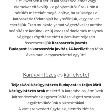
Ezt követően a sérült karosszériaelemet vagy
elemeket eltávolítjuk a gépjárműről. Ezek után a
sérülés mértékét megállapítva, ha szükséges a
karosszéria fődarabjait helyreállítjuk, vagy azokat
cseréljük. Ezen munkafolyamat végeztével az autóba
beépítésre kerülnek az új karosszériaelemek melynek
végleges rögzítése előtt a járművet teljesen
összeszereljük.
Karosszéria javítás
Budapest
és
karosszéria javítás 14.kerület
ben több
éves munka tapasztalattal együtt!
Kárügyintézés
és
kárfelvétel
Teljes körű kárügyintézés Budapest
en
teljes körű
kárügyintézés árak
mellett! A karambolos járművek
kárrendezésének egyszerűsítése végett szorosan
együttműködünk a biztosítókkal.
A kárt szenvedett ügyfelek jelentős időt és