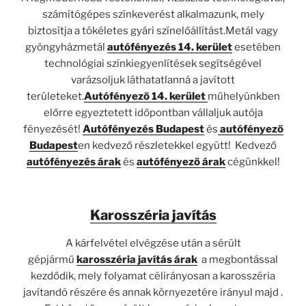
számítógépes színkeverést alkalmazunk, mely
biztosítja a tökéletes gyári színelőállítást.Metál vagy
gyöngyházmetál
autófényezés 14. kerület
esetében
technológiai színkiegyenlítések segítségével
varázsoljuk láthatatlanná a javított
területeket.
Autófényező 14. kerület
műhelyünkben
előrre egyeztetett időpontban vállaljuk autója
fényezését!
Autófényezés Budapest
és
autófényező
Budapest
en kedvező részletekkel együtt! Kedvező
autófényezés árak
és
autófényező árak
cégünkkel!
Karosszéria javítás
A kárfelvétel elvégzése után a sérült
gépjármű
karosszéria javítás árak
a megbontással
kezdődik, mely folyamat célirányosan a karosszéria
javítandó részére és annak környezetére irányul majd .