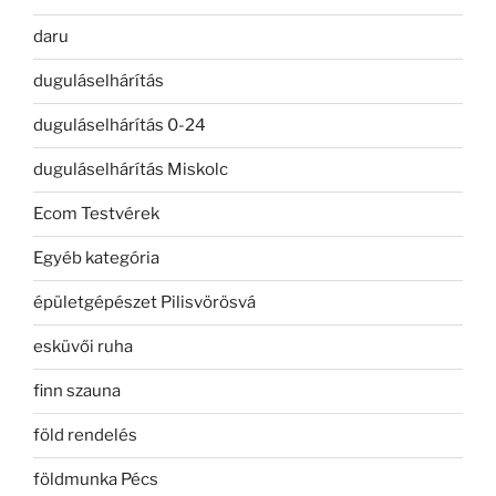
daru
duguláselhárítás
duguláselhárítás 0-24
duguláselhárítás Miskolc
Ecom Testvérek
Egyéb kategória
épületgépészet Pilisvörösvá
esküvői ruha
finn szauna
föld rendelés
földmunka Pécs