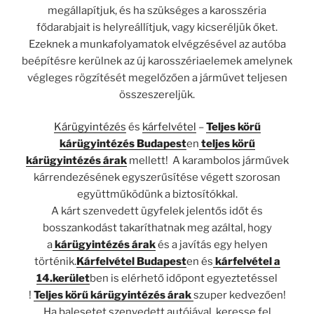
megállapítjuk, és ha szükséges a karosszéria
fődarabjait is helyreállítjuk, vagy kicseréljük őket.
Ezeknek a munkafolyamatok elvégzésével az autóba
beépítésre kerülnek az új karosszériaelemek amelynek
végleges rögzítését megelőzően a járművet teljesen
összeszereljük.
Kárügyintézés
és
kárfelvétel
–
Teljes körű
kárügyintézés Budapest
en
teljes körű
kárügyintézés árak
mellett! A karambolos járművek
kárrendezésének egyszerűsítése végett szorosan
együttműködünk a biztosítókkal.
A kárt szenvedett ügyfelek jelentős időt és
bosszankodást takaríthatnak meg azáltal, hogy
a
kárügyintézés árak
és a javítás egy helyen
történik.
Kárfelvétel Budapest
en és
kárfelvétel a
14.kerület
ben is elérhető időpont egyeztetéssel
!
Teljes körű kárügyintézés árak
szuper kedvezően!
Ha balesetet szenvedett autójával keresse fel