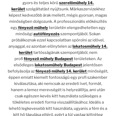
gyors és teljes körű
szerelőműhely 14.
kerület
szolgáltatást nyújtsunk. Márkaszervizekhez
képest kedvezőbb árak mellett, mégis gyorsan, magas
minőségben dolgozunk. A professzionális előkészítés
egy
fényező műhely
területén elengedhetetlen egy
minőségi
autófényezés
szempontjából. Sokan
próbálkoznak ezzel kapcsolatban spórolni az idővel,
anyaggal, ez azonban előnytelen az
lakatosműhely 14.
kerület
tartósságának szempontjából, nem
profi
fényező műhely Budapest
területeken. Az
elsődleges
lakatosműhely Budapest
jelentősen
befolyásolja az
fényező műhely 14. kerület
minőségét,
éppen emiatt kiemelt fontosságú egy profi szakember
kiválasztása, aki nemcsak az eredeti ívet, formát,
hanem a lemez merevségét is helyreállítja, ami után
csak egészen kevés kitt használata szükséges a
tökéletes eredeti forma visszaállításához. Ideális a
lehető legkevesebb kitt használata, ugyanis a fém és a
kitt hő tágulása eltérő, ezért a túl vastag kittréteg