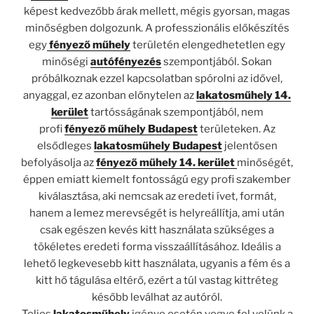
képest kedvezőbb árak mellett, mégis gyorsan, magas
minőségben dolgozunk. A professzionális előkészítés
egy
fényező műhely
területén elengedhetetlen egy
minőségi
autófényezés
szempontjából. Sokan
próbálkoznak ezzel kapcsolatban spórolni az idővel,
anyaggal, ez azonban előnytelen az
lakatosműhely 14.
kerület
tartósságának szempontjából, nem
profi
fényező műhely Budapest
területeken. Az
elsődleges
lakatosműhely Budapest
jelentősen
befolyásolja az
fényező műhely 14. kerület
minőségét,
éppen emiatt kiemelt fontosságú egy profi szakember
kiválasztása, aki nemcsak az eredeti ívet, formát,
hanem a lemez merevségét is helyreállítja, ami után
csak egészen kevés kitt használata szükséges a
tökéletes eredeti forma visszaállításához. Ideális a
lehető legkevesebb kitt használata, ugyanis a fém és a
kitt hő tágulása eltérő, ezért a túl vastag kittréteg
később leválhat az autóról.