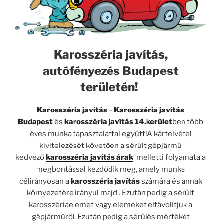
Karosszéria javítás,
autófényezés Budapest
területén!
Karosszéria javítás
–
Karosszéria javítás
Budapest
és
karosszéria javítás 14.kerület
ben több
éves munka tapasztalattal együtt!A kárfelvétel
kivitelezését követően a sérült gépjármű
kedvező
karosszéria javítás árak
melletti folyamata a
megbontással kezdődik meg, amely munka
célirányosan a
karosszéria javítás
számára és annak
környezetére irányul majd . Ezután pedig a sérült
karosszériaelemet vagy elemeket eltávolítjuk a
gépjárműről. Ezután pedig a sérülés mértékét