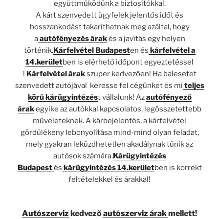
együttműködünk a biztosítókkal.
A kárt szenvedett ügyfelek jelentős időt és
bosszankodást takaríthatnak meg azáltal, hogy
a
autófényezés árak
és a javítás egy helyen
történik.
Kárfelvétel Budapest
en és
kárfelvétel a
14.kerület
ben is elérhető időpont egyeztetéssel
!
Kárfelvétel árak
szuper kedvezően! Ha balesetet
szenvedett autójával keresse fel cégünket és mi
teljes
körű kárügyintézés
t vállalunk! Az
autófényező
árak
egyike az autókkal kapcsolatos, legösszetettebb
műveleteknek. A kárbejelentés, a kárfelvétel
gördülékeny lebonyolítása mind-mind olyan feladat,
mely gyakran leküzdhetetlen akadálynak tűnik az
autósok számára.
Kárügyintézés
Budapest
és
kárügyintézés 14.kerület
ben is korrekt
feltételekkel és árakkal!
Autószerviz
kedvező
autószerviz árak
mellett!