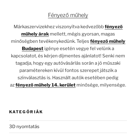
Fényező műhely
Márkaszervizekhez viszonyítva kedvezőbb
fényező
műhely árak
mellett, mégis gyorsan, magas
minőségben tevékenykedünk. Teljes
fényező műhely
Budapest
igénye esetén vegye fel velünk a
kapcsolatot, és kérjen díjmentes ajánlatot! Senki nem
tagadja, hogy egy autóvásárlás során a jó műszaki
paramétereken kívül fontos szerepet játszik a
színválasztás is. Használt autók esetében pedig
az
fényező műhely 14. kerület
minősége, milyensége.
KATEGÓRIÁK
3D nyomtatás