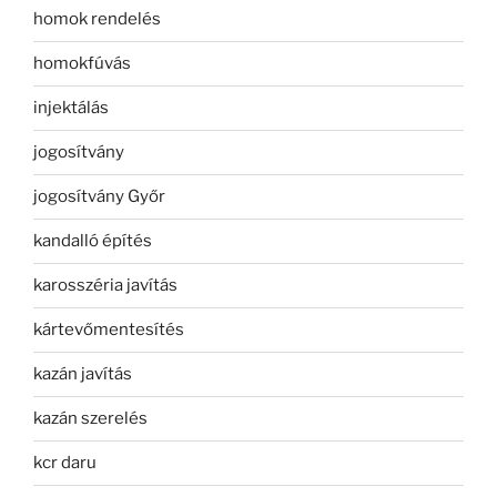
homok rendelés
homokfúvás
injektálás
jogosítvány
jogosítvány Győr
kandalló építés
karosszéria javítás
kártevőmentesítés
kazán javítás
kazán szerelés
kcr daru