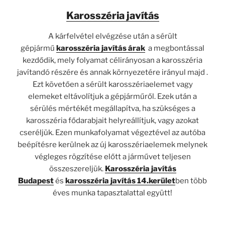
Karosszéria javítás
A kárfelvétel elvégzése után a sérült
gépjármű
karosszéria javítás árak
a megbontással
kezdődik, mely folyamat célirányosan a karosszéria
javítandó részére és annak környezetére irányul majd .
Ezt követően a sérült karosszériaelemet vagy
elemeket eltávolítjuk a gépjárműről. Ezek után a
sérülés mértékét megállapítva, ha szükséges a
karosszéria fődarabjait helyreállítjuk, vagy azokat
cseréljük. Ezen munkafolyamat végeztével az autóba
beépítésre kerülnek az új karosszériaelemek melynek
végleges rögzítése előtt a járművet teljesen
összeszereljük.
Karosszéria javítás
Budapest
és
karosszéria javítás 14.kerület
ben több
éves munka tapasztalattal együtt!