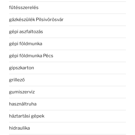
fűtésszerelés
gázkészülék Pilsivörösvár
gépi aszfaltozás
gépi földmunka
gépi földmunka Pécs
gipszkarton
grillező
gumiszerviz
használtruha
háztartási gépek
hidraulika