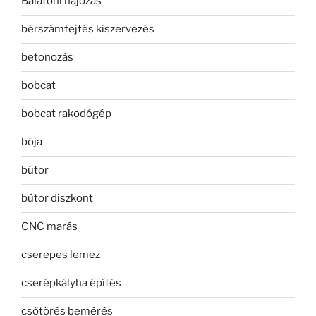
Balatoni hajózás
bérszámfejtés kiszervezés
betonozás
bobcat
bobcat rakodógép
bója
bútor
bútor diszkont
CNC marás
cserepes lemez
cserépkályha építés
csőtörés bemérés