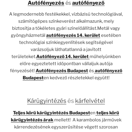
Autófényezés
és
autófényező
A legmodernebb festékekkel, vízbázisú technológiával,
számítógépes színkeverést alkalmazunk, mely
biztosítja a tökéletes gyári színelőállítást.Metál vagy
gyöngyházmetál
autófényezés 14. kerület
esetében
technológiai színkiegyenlítések segítségével
varázsoljuk láthatatlanná a javított
területeket.
Autófényező 14. kerület
műhelyünkben
előre egyeztetett időpontban vállaljuk autója
fényezését!
Autófényezés Budapest
és
autófényező
Budapest
en kedvező részletekkel együtt!
Kárügyintézés
és
kárfelvétel
Teljes körű kárügyintézés Budapest
en
teljes körű
kárügyintézés árak
mellett! A karambolos járművek
kárrendezésének egyszerűsítése végett szorosan