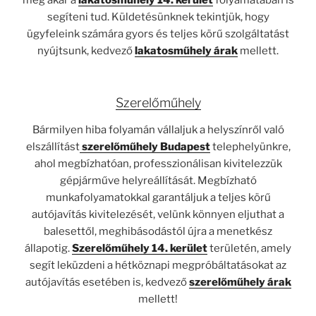
segíteni tud. Küldetésünknek tekintjük, hogy
ügyfeleink számára gyors és teljes körű szolgáltatást
nyújtsunk, kedvező
lakatosműhely árak
mellett.
Szerelőműhely
Bármilyen hiba folyamán vállaljuk a helyszínről való
elszállítást
szerelőműhely Budapest
telephelyünkre,
ahol megbízhatóan, professzionálisan kivitelezzük
gépjárműve helyreállítását. Megbízható
munkafolyamatokkal garantáljuk a teljes körű
autójavítás
kivitelezését, velünk könnyen eljuthat a
balesettől, meghibásodástól újra a menetkész
állapotig.
Szerelőműhely 14. kerület
területén, amely
segít leküzdeni a hétköznapi megpróbáltatásokat az
autójavítás esetében is, kedvező
szerelőműhely árak
mellett!