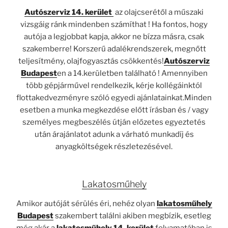
Autószerviz 14. kerület
az olajcserétől a műszaki
vizsgáig ránk mindenben számíthat ! Ha fontos, hogy
autója a legjobbat kapja, akkor ne bízza másra, csak
szakemberre! Korszerű adalékrendszerek, megnőtt
teljesítmény, olajfogyasztás csökkentés!
Autószerviz
Budapest
en a 14.kerületben található ! Amennyiben
több gépjárművel rendelkezik, kérje kollégáinktól
flottakedvezményre szóló egyedi ajánlatainkat.Minden
esetben a munka megkezdése előtt írásban és / vagy
személyes megbeszélés útján előzetes egyeztetés
után árajánlatot adunk a várható munkadíj és
anyagköltségek részletezésével.
Lakatosműhely
Amikor autóját sérülés éri, nehéz olyan
lakatosműhely
Budapest
szakembert találni akiben megbízik, esetleg
még akár a
lakatosműhely 14. kerület
folyamatában is