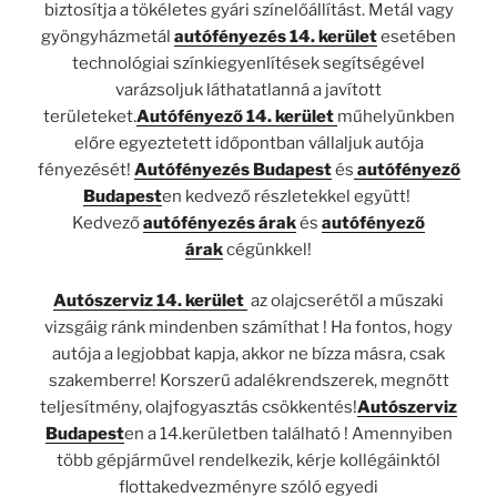
biztosítja a tökéletes gyári színelőállítást. Metál vagy
gyöngyházmetál
autófényezés 14. kerület
esetében
technológiai színkiegyenlítések segítségével
varázsoljuk láthatatlanná a javított
területeket.
Autófényező 14. kerület
műhelyünkben
előre egyeztetett időpontban vállaljuk autója
fényezését!
Autófényezés Budapest
és
autófényező
Budapest
en kedvező részletekkel együtt!
Kedvező
autófényezés árak
és
autófényező
árak
cégünkkel!
Autószerviz 14. kerület
az olajcserétől a műszaki
vizsgáig ránk mindenben számíthat ! Ha fontos, hogy
autója a legjobbat kapja, akkor ne bízza másra, csak
szakemberre! Korszerű adalékrendszerek, megnőtt
teljesítmény, olajfogyasztás csökkentés!
Autószerviz
Budapest
en a 14.kerületben található ! Amennyiben
több gépjárművel rendelkezik, kérje kollégáinktól
flottakedvezményre szóló egyedi