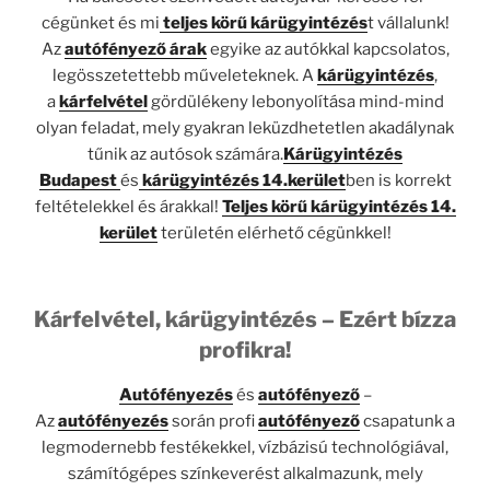
cégünket és mi
teljes körű kárügyintézés
t vállalunk!
Az
autófényező árak
egyike az autókkal kapcsolatos,
legösszetettebb műveleteknek. A
kárügyintézés
,
a
kárfelvétel
gördülékeny lebonyolítása mind-mind
olyan feladat, mely gyakran leküzdhetetlen akadálynak
tűnik az autósok számára.
Kárügyintézés
Budapest
és
kárügyintézés 14.kerület
ben is korrekt
feltételekkel és árakkal!
Teljes körű kárügyintézés 14.
kerület
területén elérhető cégünkkel!
Kárfelvétel, kárügyintézés – Ezért bízza
profikra!
Autófényezés
és
autófényező
–
Az
autófényezés
során profi
autófényező
csapatunk a
legmodernebb festékekkel, vízbázisú technológiával,
számítógépes színkeverést alkalmazunk, mely