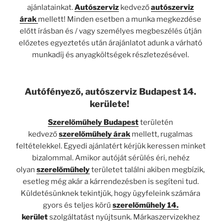
ajánlatainkat.
Autószerviz
kedvező
autószerviz
árak
mellett! Minden esetben a munka megkezdése
előtt írásban és / vagy személyes megbeszélés útján
előzetes egyeztetés után árajánlatot adunk a várható
munkadíj és anyagköltségek részletezésével.
Autófényező, autószerviz Budapest 14.
kerülete!
Szerelőműhely Budapest
területén
kedvező
szerelőműhely árak
mellett, rugalmas
feltételekkel. Egyedi ajánlatért kérjük keressen minket
bizalommal. Amikor autóját sérülés éri, nehéz
olyan
szerelőműhely
területet találni akiben megbízik,
esetleg még akár a kárrendezésben is segíteni tud.
Küldetésünknek tekintjük, hogy ügyfeleink számára
gyors és teljes körű
szerelőműhely 14.
kerület
szolgáltatást nyújtsunk. Márkaszervizekhez