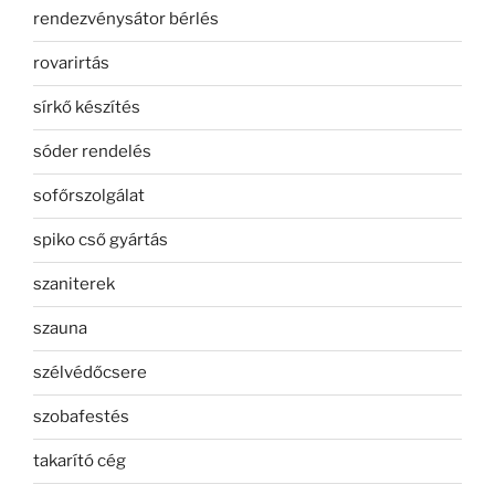
rendezvénysátor bérlés
rovarirtás
sírkő készítés
sóder rendelés
sofőrszolgálat
spiko cső gyártás
szaniterek
szauna
szélvédőcsere
szobafestés
takarító cég