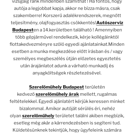
vizsgáig ránk mindenben számíthat ! Ha fontos, hogy
autója a legjobbat kapja, akkor ne bízza másra, csak
szakemberre! Korszerű adalékrendszerek, megnőtt
teljesítmény, olajfogyasztás csökkentés!
Autószerviz
Budapest
en a 14.kerületben található ! Amennyiben
több gépjárművel rendelkezik, kérje kollégáinktól
flottakedvezményre szóló egyedi ajánlatainkat.Minden
esetben a munka megkezdése előtt írásban és / vagy
személyes megbeszélés útján előzetes egyeztetés
után árajánlatot adunk a várható munkadíj és
anyagköltségek részletezésével.
Szerelőműhely Budapest
területén
kedvező
szerelőműhely árak
mellett, rugalmas
feltételekkel. Egyedi ajánlatért kérjük keressen minket
bizalommal. Amikor autóját sérülés éri, nehéz
olyan
szerelőműhely
területet találni akiben megbízik,
esetleg még akár a kárrendezésben is segíteni tud.
Küldetésünknek tekintjük, hogy ügyfeleink számára