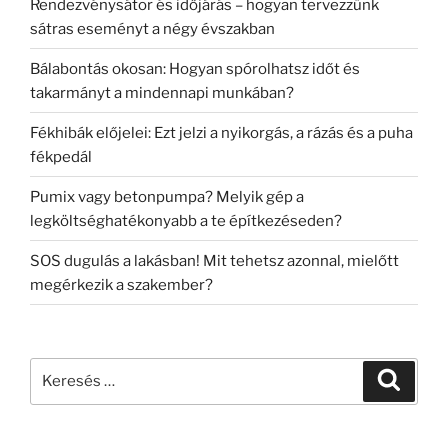
Rendezvénysátor és időjárás – hogyan tervezzünk
sátras eseményt a négy évszakban
Bálabontás okosan: Hogyan spórolhatsz időt és
takarmányt a mindennapi munkában?
Fékhibák előjelei: Ezt jelzi a nyikorgás, a rázás és a puha
fékpedál
Pumix vagy betonpumpa? Melyik gép a
legköltséghatékonyabb a te építkezéseden?
SOS dugulás a lakásban! Mit tehetsz azonnal, mielőtt
megérkezik a szakember?
Keresés
Keresé
a
következő
kifejezésre: