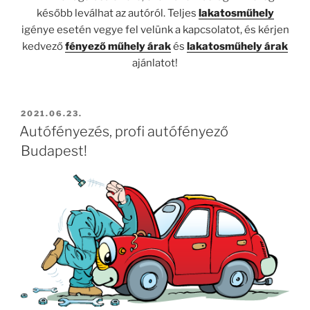
később leválhat az autóról. Teljes
lakatosműhely
igénye esetén vegye fel velünk a kapcsolatot, és kérjen
kedvező
fényező műhely árak
és
lakatosműhely árak
ajánlatot!
BEKÜLDVE:
2021.06.23.
Autófényezés, profi autófényező
Budapest!