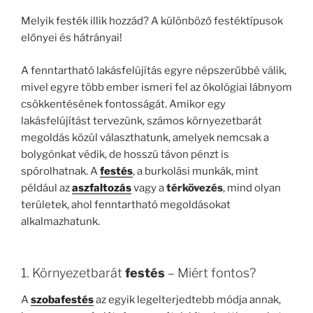
Melyik festék illik hozzád? A különböző festéktípusok
előnyei és hátrányai!
A fenntartható lakásfelújítás egyre népszerűbbé válik,
mivel egyre több ember ismeri fel az ökológiai lábnyom
csökkentésének fontosságát. Amikor egy
lakásfelújítást tervezünk, számos környezetbarát
megoldás közül választhatunk, amelyek nemcsak a
bolygónkat védik, de hosszú távon pénzt is
spórolhatnak. A
festés
, a burkolási munkák, mint
például az
aszfaltozás
vagy a
térkövezés
, mind olyan
területek, ahol fenntartható megoldásokat
alkalmazhatunk.
1. Környezetbarát
festés
– Miért fontos?
A
szobafestés
az egyik legelterjedtebb módja annak,