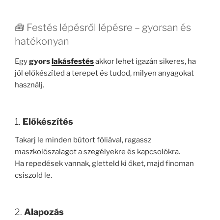
🧰 Festés lépésről lépésre – gyorsan és
hatékonyan
Egy
gyors
lakásfestés
akkor lehet igazán sikeres, ha
jól előkészíted a terepet és tudod, milyen anyagokat
használj.
1.
Előkészítés
Takarj le minden bútort fóliával, ragassz
maszkolószalagot a szegélyekre és kapcsolókra.
Ha repedések vannak, gletteld ki őket, majd finoman
csiszold le.
2.
Alapozás