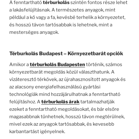
A fenntartható
térburkolás
szintén fontos része lehet
a lakásfelújításnak. A természetes anyagok, mint
például a kő vagy a fa, kevésbé terhelik a környezetet,
és hosszú távon tartósabbak is lehetnek, mint a
mesterséges anyagok.
Térburkolás Budapest
– Környezetbarát opciók
Amikor a
térburkolás Budapesten
történik, számos
környezetbarát megoldás közül választhatunk. A
vízáteresztő térkövek, az újrahasznosított anyagok és
az alacsony energiafelhasználású gyártási
technológiák mind hozzájárulhatnak a fenntartható
felújításhoz. A
térburkolás árak
tartalmazhatják
ezeket a fenntartható megoldásokat, és bár elsőre
magasabbnak tűnhetnek, hosszú távon megtérülnek,
mivel ezek az anyagok tartósabbak, és kevesebb
karbantartást igényelnek.