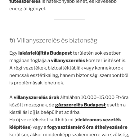
fűtésszerelés
is hatékonyabb lehet, és kevesebb
energiát igényel.
🔌 Villanyszerelés és biztonság
Egy
lakásfelújítás Budapest
területén sok esetben
magában foglalja a
villanyszerelés
korszerűsítését is.
A régi vezetékek, biztosítéktáblák vagy konnektorok
nemcsak esztétikailag, hanem biztonsági szempontból
is problémásak lehetnek.
A
villanyszerelés árak
általában 10.000–15.000 Ft/óra
között mozognak, de
gázszerelés Budapest
esetén a
kiszállási díj is beépülhet az árba.
Ha új vezetékeket kell kihúzni (
elektromos vezeték
kiépítése
) vagy a
fogyasztásmérő óra áthelyezésére
kerül sor, akkor mindenképp szakemberre van szükség,