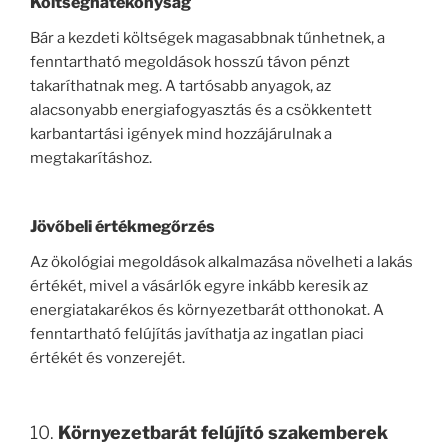
Költséghatékonyság
Bár a kezdeti költségek magasabbnak tűnhetnek, a
fenntartható megoldások hosszú távon pénzt
takaríthatnak meg. A tartósabb anyagok, az
alacsonyabb energiafogyasztás és a csökkentett
karbantartási igények mind hozzájárulnak a
megtakarításhoz.
Jövőbeli értékmegőrzés
Az ökológiai megoldások alkalmazása növelheti a lakás
értékét, mivel a vásárlók egyre inkább keresik az
energiatakarékos és környezetbarát otthonokat. A
fenntartható felújítás javíthatja az ingatlan piaci
értékét és vonzerejét.
10.
Környezetbarát felújító szakemberek