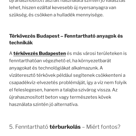
újrahasznosított aszfalt használata szintén jó választás
lehet, hiszen ezáltal kevesebb új nyersanyagra van
szükség, és csökken a hulladék mennyisége.
Térkövezés Budapest
– Fenntartható anyagok és
technikák
A
térkövezés Budapesten
és más városi területeken is
fenntarthatóan végezhető el, ha környezetbarát
anyagokat és technológiákat alkalmazunk. A
vízáteresztő térkövek például segítenek csökkenteni a
csapadékvíz-elvezetés problémáját, így a víz nem folyik
el feleslegesen, hanem a talajba szivárog vissza. Az
újrahasznosított beton vagy természetes kövek
használata szintén jó alternatíva.
5. Fenntartható
térburkolás
– Miért fontos?