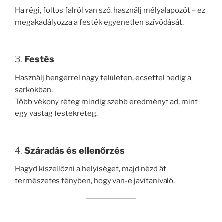
Ha régi, foltos falról van szó, használj mélyalapozót – ez
megakadályozza a festék egyenetlen szívódását.
3.
Festés
Használj hengerrel nagy felületen, ecsettel pedig a
sarkokban.
Több vékony réteg mindig szebb eredményt ad, mint
egy vastag festékréteg.
4.
Száradás és ellenőrzés
Hagyd kiszellőzni a helyiséget, majd nézd át
természetes fényben, hogy van-e javítanivaló.