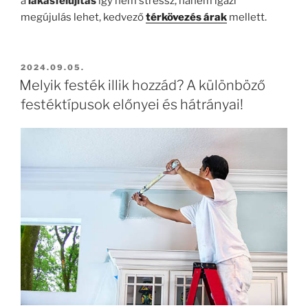
a
lakásfelújítás
így nem stressz, hanem igazi
megújulás lehet, kedvező
térkövezés árak
mellett.
BEKÜLDVE:
2024.09.05.
Melyik festék illik hozzád? A különböző
festéktípusok előnyei és hátrányai!