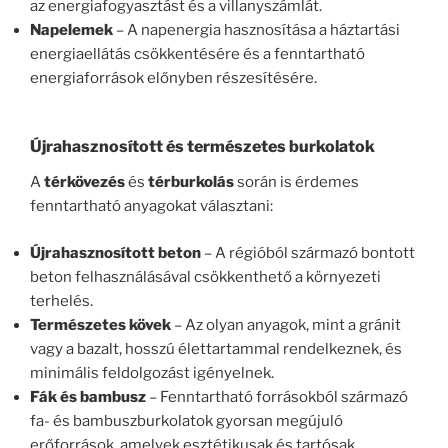
az energiafogyasztást és a villanyszámlát.
Napelemek
– A napenergia hasznosítása a háztartási
energiaellátás csökkentésére és a fenntartható
energiaforrások előnyben részesítésére.
Újrahasznosított és természetes burkolatok
A
térkövezés
és
térburkolás
során is érdemes
fenntartható anyagokat választani:
Újrahasznosított beton
– A régióból származó bontott
beton felhasználásával csökkenthető a környezeti
terhelés.
Természetes kövek
– Az olyan anyagok, mint a gránit
vagy a bazalt, hosszú élettartammal rendelkeznek, és
minimális feldolgozást igényelnek.
Fák és bambusz
– Fenntartható forrásokból származó
fa- és bambuszburkolatok gyorsan megújuló
erőforrások, amelyek esztétikusak és tartósak.