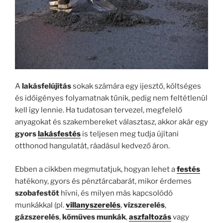
A
lakásfelújítás
sokak számára egy ijesztő, költséges
és időigényes folyamatnak tűnik, pedig nem feltétlenül
kell így lennie. Ha tudatosan tervezel, megfelelő
anyagokat és szakembereket választasz, akkor akár egy
gyors
lakásfestés
is teljesen meg tudja újítani
otthonod hangulatát, ráadásul kedvező áron.
Ebben a cikkben megmutatjuk, hogyan lehet a
festés
hatékony, gyors és pénztárcabarát, mikor érdemes
szobafestőt
hívni, és milyen más kapcsolódó
munkákkal (pl.
villanyszerelés
,
vízszerelés
,
gázszerelés
,
kőműves munkák
,
aszfaltozás
vagy