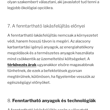
olyan szakembert választani, aki javaslatot tud tenni a
legjobb ökológiai opciókra.
7. A fenntartható lakásfelújítás előnyei
A fenntartható lakásfelújítás nemcsak a környezetet
védi, hanem hosszú távon is megéri. Az alacsony
karbantartási igényű anyagok, az energiahatékony
megoldások és a természetes anyagok használata
mind csökkentik az üzemeltetési költségeket. A
térkövezés árak
ugyanakkor elsőre magasabbnak
tűnhetnek, de ezek a befektetések gyorsan
megtérülnek, különösen, ha figyelembe vesszük az
egészségügyi előnyöket.
8.
Fenntartható anyagok és technológiák
A fenntartható lakásfelújítás során a választott