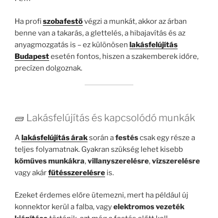
Ha profi
szobafestő
végzi a munkát, akkor az árban
benne van a takarás, a glettelés, a hibajavítás és az
anyagmozgatás is – ez különösen
lakásfelújítás
Budapest
esetén fontos, hiszen a szakemberek időre,
precízen dolgoznak.
🧱 Lakásfelújítás és kapcsolódó munkák
A
lakásfelújítás árak
során a
festés
csak egy része a
teljes folyamatnak. Gyakran szükség lehet kisebb
kőműves munkákra
,
villanyszerelésre
,
vízszerelésre
vagy akár
fűtésszerelésre
is.
Ezeket érdemes előre ütemezni, mert ha például új
konnektor kerül a falba, vagy
elektromos vezeték