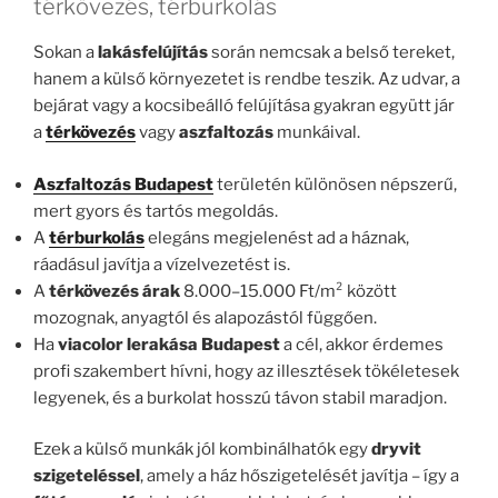
térkövezés, térburkolás
Sokan a
lakásfelújítás
során nemcsak a belső tereket,
hanem a külső környezetet is rendbe teszik. Az udvar, a
bejárat vagy a kocsibeálló felújítása gyakran együtt jár
a
térkövezés
vagy
aszfaltozás
munkáival.
Aszfaltozás Budapest
területén különösen népszerű,
mert gyors és tartós megoldás.
A
térburkolás
elegáns megjelenést ad a háznak,
ráadásul javítja a vízelvezetést is.
A
térkövezés árak
8.000–15.000 Ft/m² között
mozognak, anyagtól és alapozástól függően.
Ha
viacolor lerakása Budapest
a cél, akkor érdemes
profi szakembert hívni, hogy az illesztések tökéletesek
legyenek, és a burkolat hosszú távon stabil maradjon.
Ezek a külső munkák jól kombinálhatók egy
dryvit
szigeteléssel
, amely a ház hőszigetelését javítja – így a