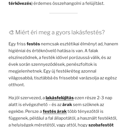
térkövezés
) érdemes összehangolni a felújítást.
🎨 Miért éri meg a gyors lakásfestés?
Egy friss
festés
nemcsak esztétikai élményt ad, hanem
higiéniai és értéknövelő hatása is van. A falak
elszíneződnek, a festék idővel porózussá válik, és az
évek során szennyeződések, penészfoltok is
megjelenhetnek. Egy új festékréteg azonnal
világosabbá, tisztábbá és frissebbé varázsolja az egész
otthont.
Ha jól szervezed, a
lakásfelújítás
ezen része 2-3 nap
alatt is elvégezhető – és az
árak
sem szöknek az
egekbe. Persze a
festés árak
több tényezőtől is
függenek, például a fal állapotától, a használt festéktől,
a helyiségek méretétől, vagy attól, hogy
szobafestőt