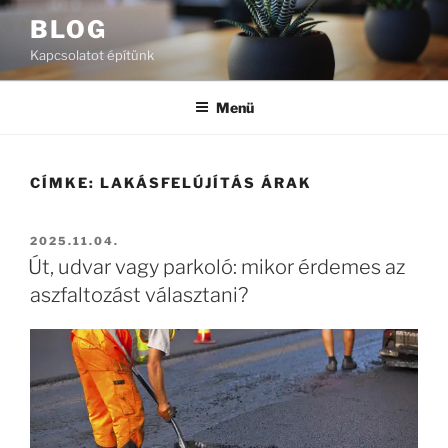
Tartalomhoz
BLOG
Kapcsolatot építünk
Menü
CÍMKE:
LAKÁSFELÚJÍTÁS ÁRAK
BEKÜLDVE:
2025.11.04.
Út, udvar vagy parkoló: mikor érdemes az
aszfaltozást választani?