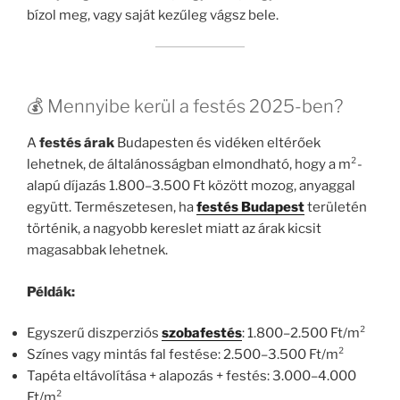
bízol meg, vagy saját kezűleg vágsz bele.
💰 Mennyibe kerül a festés 2025-ben?
A
festés árak
Budapesten és vidéken eltérőek
lehetnek, de általánosságban elmondható, hogy a m²-
alapú díjazás 1.800–3.500 Ft között mozog, anyaggal
együtt. Természetesen, ha
festés Budapest
területén
történik, a nagyobb kereslet miatt az árak kicsit
magasabbak lehetnek.
Példák:
Egyszerű diszperziós
szobafestés
: 1.800–2.500 Ft/m²
Színes vagy mintás fal festése: 2.500–3.500 Ft/m²
Tapéta eltávolítása + alapozás + festés: 3.000–4.000
Ft/m²