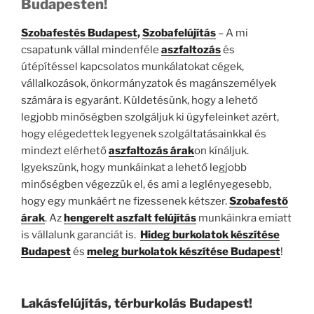
Budapesten!
Szobafestés Budapest
,
Szobafelújítás
– A mi
csapatunk vállal mindenféle
aszfaltozás
és
útépítéssel kapcsolatos munkálatokat cégek,
vállalkozások, önkormányzatok és magánszemélyek
számára is egyaránt. Küldetésünk, hogy a lehető
legjobb minőségben szolgáljuk ki ügyfeleinket azért,
hogy elégedettek legyenek szolgáltatásainkkal és
mindezt elérhető
aszfaltozás árak
on kínáljuk.
Igyekszünk, hogy munkáinkat a lehető legjobb
minőségben végezzük el, és ami a leglényegesebb,
hogy egy munkáért ne fizessenek kétszer.
Szobafestő
árak
. Az
hengerelt aszfalt felújítás
munkáinkra emiatt
is vállalunk garanciát is.
Hideg burkolatok készítése
Budapest
és
meleg burkolatok készítése Budapest
!
Lakásfelújítás, térburkolás Budapest!