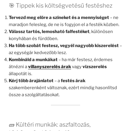
🎯 Tippek kis költségvetésű festéshez
Tervezd meg előre a színeket és a mennyiséget
– ne
maradjon felesleg, de ne is fogyjon el a festék közben.
Válassz tartós, lemosható falfestéket
, különösen
konyhában és fürdőben.
Ha több szobát festesz, vegyél nagyobb kiszerelést
–
az egységár kedvezőbb lesz.
Kombináld a munkákat
– ha már festesz, érdemes
átnézni a
villanyszerelés árak
vagy
vízszerelés
állapotát is.
Kérj több árajánlatot
– a
festés árak
szakemberenként változnak, ezért mindig hasonlítsd
össze a szolgáltatásokat.
🧱 Kültéri munkák: aszfaltozás,