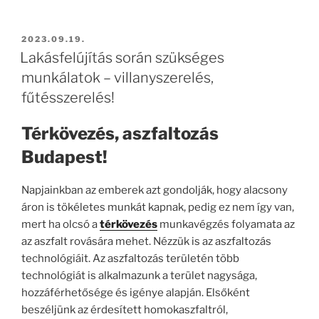
BEKÜLDVE:
2023.09.19.
Lakásfelújítás során szükséges
munkálatok – villanyszerelés,
fűtésszerelés!
Térkövezés, aszfaltozás
Budapest!
Napjainkban az emberek azt gondolják, hogy alacsony
áron is tökéletes munkát kapnak, pedig ez nem így van,
mert ha olcsó a
térkövezés
munkavégzés folyamata az
az aszfalt rovására mehet. Nézzük is az aszfaltozás
technológiáit. Az aszfaltozás területén több
technológiát is alkalmazunk a terület nagysága,
hozzáférhetősége és igénye alapján. Elsőként
beszéljünk az érdesített homokaszfaltról,