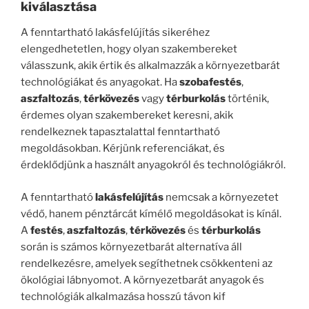
kiválasztása
A fenntartható lakásfelújítás sikeréhez
elengedhetetlen, hogy olyan szakembereket
válasszunk, akik értik és alkalmazzák a környezetbarát
technológiákat és anyagokat. Ha
szobafestés
,
aszfaltozás
,
térkövezés
vagy
térburkolás
történik,
érdemes olyan szakembereket keresni, akik
rendelkeznek tapasztalattal fenntartható
megoldásokban. Kérjünk referenciákat, és
érdeklődjünk a használt anyagokról és technológiákról.
A fenntartható
lakásfelújítás
nemcsak a környezetet
védő, hanem pénztárcát kímélő megoldásokat is kínál.
A
festés
,
aszfaltozás
,
térkövezés
és
térburkolás
során is számos környezetbarát alternatíva áll
rendelkezésre, amelyek segíthetnek csökkenteni az
ökológiai lábnyomot. A környezetbarát anyagok és
technológiák alkalmazása hosszú távon kif