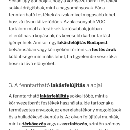
Sokan úgy gondolják, hogy a környezetbarát festékek
sokkal drágábbak, mint a hagyományosak. Bár a
fenntartható festékek ára valamivel magasabb lehet,
hosszú távon kifizetődőek. Az alacsonyabb VOC-
tartalom miatt a festékek tartósabbak, jobban
ellenállnak a kopásnak, és kevesebb karbantartást
igényelnek. Amikor egy
lakásfelújítás Budapest
belvárosában vagy környékén történik, a
festés árak
különbsége minimális lehet, ha figyelembe vesszük a
hosszú távú előnyöket.
3. A fenntartható
lakásfelújítás
alapjai
A fenntartható
lakásfelújítás
sokkal több, mint a
környezetbarát festékek használata. Ide tartoznak a
természetes anyagok, az energiahatékony megoldások
és a hulladékcsökkentés is. Az olyan felújítási munkák,
mint a
térkövezés
vagy az
aszfaltozás
, szintén számos