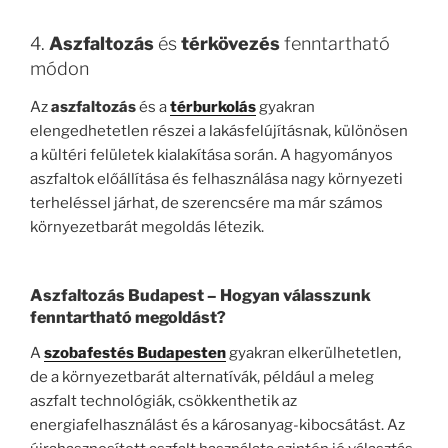
4.
Aszfaltozás
és
térkövezés
fenntartható
módon
Az
aszfaltozás
és a
térburkolás
gyakran
elengedhetetlen részei a lakásfelújításnak, különösen
a kültéri felületek kialakítása során. A hagyományos
aszfaltok előállítása és felhasználása nagy környezeti
terheléssel járhat, de szerencsére ma már számos
környezetbarát megoldás létezik.
Aszfaltozás Budapest
– Hogyan válasszunk
fenntartható megoldást?
A
szobafestés Budapesten
gyakran elkerülhetetlen,
de a környezetbarát alternatívák, például a meleg
aszfalt technológiák, csökkenthetik az
energiafelhasználást és a károsanyag-kibocsátást. Az