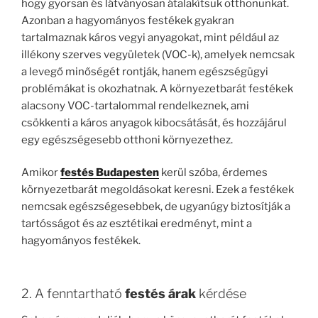
hogy gyorsan és látványosan átalakítsuk otthonunkat.
Azonban a hagyományos festékek gyakran
tartalmaznak káros vegyi anyagokat, mint például az
illékony szerves vegyületek (VOC-k), amelyek nemcsak
a levegő minőségét rontják, hanem egészségügyi
problémákat is okozhatnak. A környezetbarát festékek
alacsony VOC-tartalommal rendelkeznek, ami
csökkenti a káros anyagok kibocsátását, és hozzájárul
egy egészségesebb otthoni környezethez.
Amikor
festés Budapesten
kerül szóba, érdemes
környezetbarát megoldásokat keresni. Ezek a festékek
nemcsak egészségesebbek, de ugyanúgy biztosítják a
tartósságot és az esztétikai eredményt, mint a
hagyományos festékek.
2. A fenntartható
festés árak
kérdése