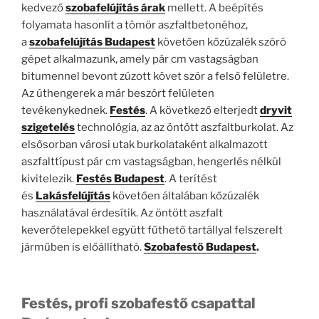
kedvező
szobafelújítás árak
mellett. A beépítés
folyamata hasonlít a tömör aszfaltbetonéhoz,
a
szobafelújítás Budapest
követően kőzúzalék szóró
gépet alkalmazunk, amely pár cm vastagságban
bitumennel bevont zúzott követ szór a felső felületre.
Az úthengerek a már beszórt felületen
tevékenykednek.
Festés
. A következő elterjedt
dryvit
szigetelés
technológia, az az öntött aszfaltburkolat. Az
elsősorban városi utak burkolataként alkalmazott
aszfalttípust pár cm vastagságban, hengerlés nélkül
kivitelezik.
Festés Budapest
. A terítést
és
Lakásfelújítás
követően általában kőzúzalék
használatával érdesítik. Az öntött aszfalt
keverőtelepekkel együtt fűthető tartállyal felszerelt
járműben is előállítható.
Szobafestő Budapest
.
Festés, profi szobafestő csapattal