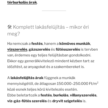
térburkolás árak
.
🛠️ Komplett lakásfelújítás – mikor éri
meg?
Ha nemcsak a
festés
, hanem a
kőműves munkák
,
vízszerelés
,
gázszerelés
és
fűtésszerelés
is tervben
van, érdemes egy teljes felújításban gondolkodni.
Ekkor egy generálkivitelező mindent kézben tart: az
időzítést, az anyagokat és a szakembereket is.
A
lakásfelújítás árak
függnek a munkák
mennyiségétől, de átlagosan 150.000–250.000 Ft/m²
közé esnek teljes körű kivitelezés esetén.
Ebbe beletartozik a
festés
,
burkolás
,
villanyszerelés
,
víz-gáz-fűtés szerelés
és
dryvit szigetelés
is.