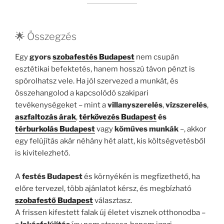
🌟 Összegzés
Egy
gyors
szobafestés Budapest
nem csupán
esztétikai befektetés, hanem hosszú távon pénzt is
spórolhatsz vele. Ha jól szervezed a munkát, és
összehangolod a kapcsolódó szakipari
tevékenységeket – mint a
villanyszerelés
,
vízszerelés
,
aszfaltozás árak
,
térkövezés Budapest
és
térburkolás Budapest
vagy
kőműves munkák
–, akkor
egy felújítás akár néhány hét alatt, kis költségvetésből
is kivitelezhető.
A
festés Budapest
és környékén is megfizethető, ha
előre tervezel, több ajánlatot kérsz, és megbízható
szobafestő Budapest
választasz.
A frissen kifestett falak új életet visznek otthonodba –