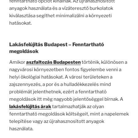
fenntartható opciót kínálnak. Az újrahasznosított
anyagok használata és a vízáteresztő burkolatok
kiválasztása segíthet minimalizálni a környezeti
hatásokat.
Lakásfelújítás Budapest
– Fenntartható
megoldások
Amikor
aszfaltozás Budapesten
történik, különösen a
nagyvárosi környezetben fontos figyelembe venni a
helyi ökológiai hatásokat. A városi területeken a
zajszennyezés, a por és a hulladékkezelés mind
problémát jelenthetnek, ezért a fenntartható
megoldások itt még nagyobb jelentőséggel bírnak. A
lakásfelújítás árak
tartalmazhatják az olyan
fenntartható megoldások költségeit, mint a napelemek
telepítése vagy az újrahasznosított anyagok
használata.