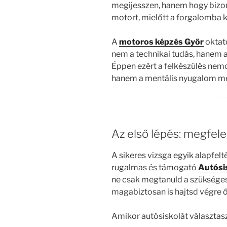
megijesszen, hanem hogy bizon
motort, mielőtt a forgalomba k
A
motoros képzés Győr
oktató
nem a technikai tudás, hanem a
Éppen ezért a felkészülés nem
hanem a mentális nyugalom meg
Az első lépés: megfele
A sikeres vizsga egyik alapfelté
rugalmas és támogató
Autósi
ne csak megtanuld a szüksége
magabiztosan is hajtsd végre ő
Amikor autósiskolát választas