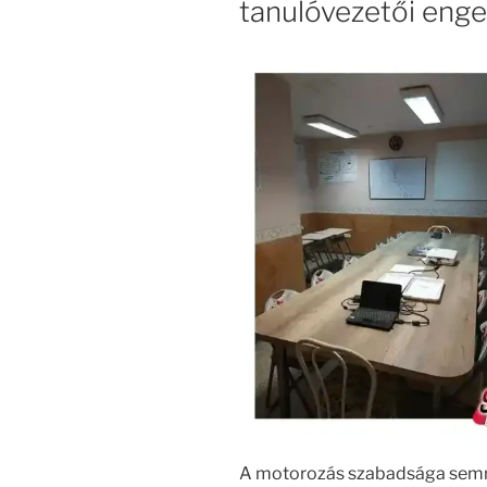
tanulóvezetői enge
A motorozás szabadsága semm