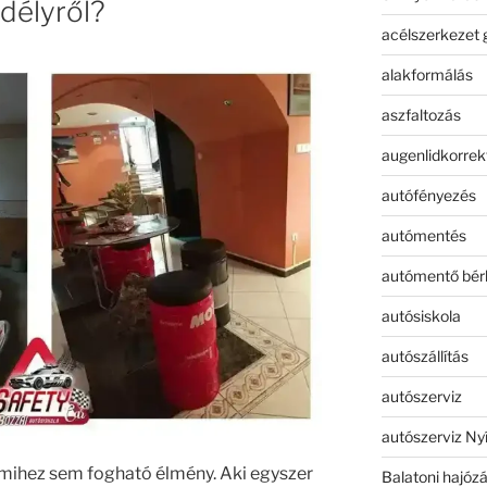
délyről?
acélszerkezet 
alakformálás
aszfaltozás
augenlidkorrek
autófényezés
autómentés
autómentő bér
autósiskola
autószállítás
autószerviz
autószerviz Ny
ihez sem fogható élmény. Aki egyszer
Balatoni hajóz