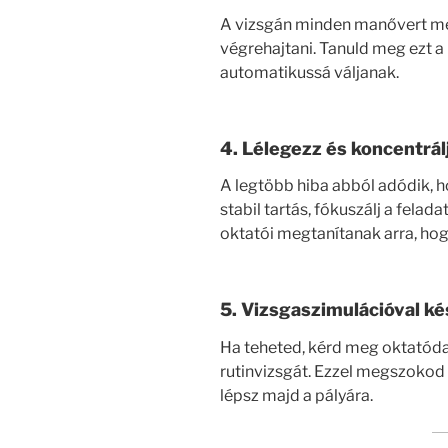
A vizsgán minden manővert me
végrehajtani. Tanuld meg ezt a
automatikussá váljanak.
4.
Lélegezz és koncentrál
A legtöbb hiba abból adódik, h
stabil tartás, fókuszálj a felada
oktatói megtanítanak arra, hog
5.
Vizsgaszimulációval ké
Ha teheted, kérd meg oktatóda
rutinvizsgát. Ezzel megszokod
lépsz majd a pályára.