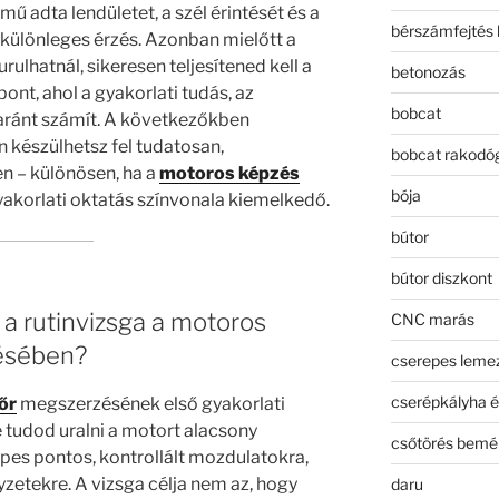
ű adta lendületet, a szél érintését és a
bérszámfejtés 
n különleges érzés. Azonban mielőtt a
ulhatnál, sikeresen teljesítened kell a
betonozás
 pont, ahol a gyakorlati tudás, az
bobcat
aránt számít. A következőkben
 készülhetsz fel tudatosan,
bobcat rakodó
 – különösen, ha a
motoros képzés
bója
gyakorlati oktatás színvonala kiemelkedő.
bútor
bútor diszkont
 a rutinvizsga a motoros
CNC marás
ésében?
cserepes leme
cserépkályha é
őr
megszerzésének első gyakorlati
re tudod uralni a motort alacsony
csőtörés bemé
pes pontos, kontrollált mozdulatokra,
yzetekre. A vizsga célja nem az, hogy
daru