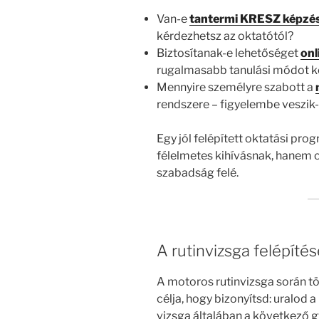
Van-e
tantermi KRESZ képzé
kérdezhetsz az oktatótól?
Biztosítanak-e lehetőséget
onl
rugalmasabb tanulási módot k
Mennyire személyre szabott a
rendszere – figyelembe veszik
Egy jól felépített oktatási pr
félelmetes kihívásnak, hanem 
szabadság felé.
A rutinvizsga felépítés
A motoros rutinvizsga során tö
célja, hogy bizonyítsd: uralod
vizsga általában a következő g