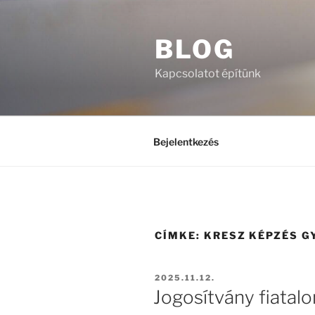
Tartalomhoz
BLOG
Kapcsolatot építünk
Bejelentkezés
CÍMKE:
KRESZ KÉPZÉS G
BEKÜLDVE:
2025.11.12.
Jogosítvány fiatalo