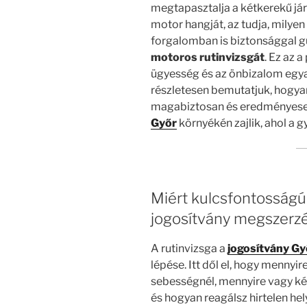
megtapasztalja a kétkerekű járm
motor hangját, az tudja, milye
forgalomban is biztonsággal gur
motoros rutinvizsgát
. Ez az a
ügyesség és az önbizalom egy
részletesen bemutatjuk, hogyan
magabiztosan és eredményesen
Győr
környékén zajlik, ahol a 
Miért kulcsfontosságú
jogosítvány megszerz
A rutinvizsga a
jogosítvány Gy
lépése. Itt dől el, hogy mennyi
sebességnél, mennyire vagy ké
és hogyan reagálsz hirtelen hel