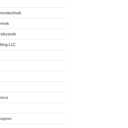
erendezések
lemek
endszerek
ting LLC
ence
Sopron