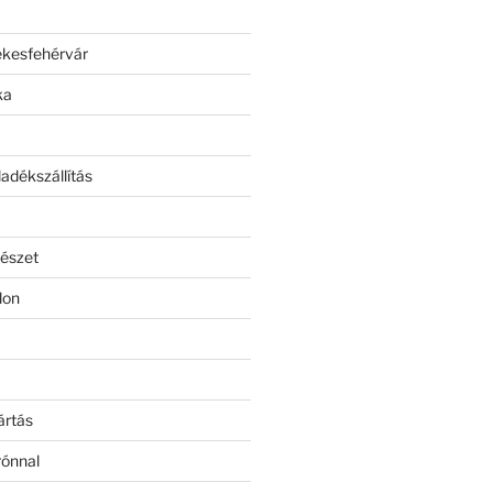
ékesfehérvár
ka
adékszállítás
észet
lon
ártás
rónnal