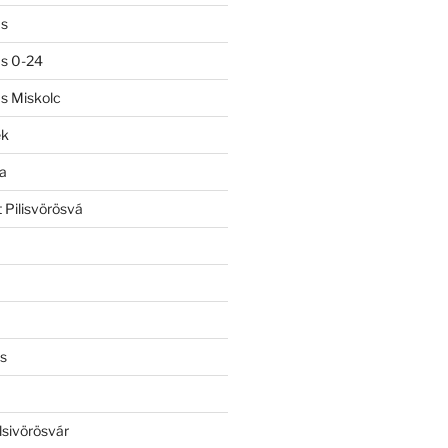
ás
ás 0-24
ás Miskolc
ek
a
 Pilisvörösvá
s
lsivörösvár