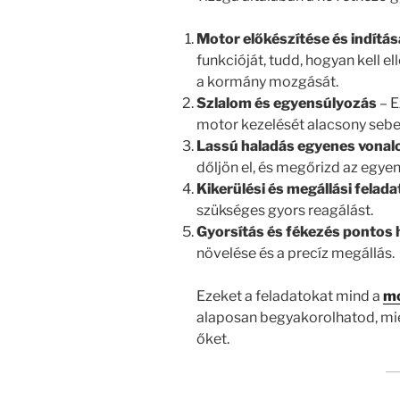
Motor előkészítése és indítás
funkcióját, tudd, hogyan kell el
a kormány mozgását.
Szlalom és egyensúlyozás
– E
motor kezelését alacsony sebe
Lassú haladás egyenes vonal
dőljön el, és megőrizd az egyen
Kikerülési és megállási felada
szükséges gyors reagálást.
Gyorsítás és fékezés pontos 
növelése és a precíz megállás.
Ezeket a feladatokat mind a
mo
alaposan begyakorolhatod, miel
őket.