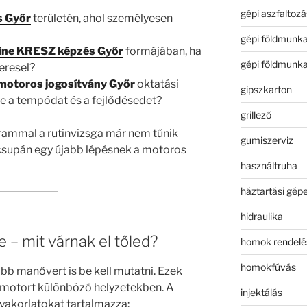
gépi aszfaltozá
s Győr
területén, ahol személyesen
gépi földmunk
ine KRESZ képzés Győr
formájában, ha
gépi földmunk
eresel?
motoros jogosítvány Győr
oktatási
gipszkarton
-e a tempódat és a fejlődésedet?
grillező
ogrammal a rutinvizsga már nem tűnik
gumiszerviz
csupán egy újabb lépésnek a motoros
használtruha
háztartási gép
hidraulika
e – mit várnak el tőled?
homok rendelé
homokfúvás
bb manővert is be kell mutatni. Ezek
 a motort különböző helyzetekben. A
injektálás
yakorlatokat tartalmazza: