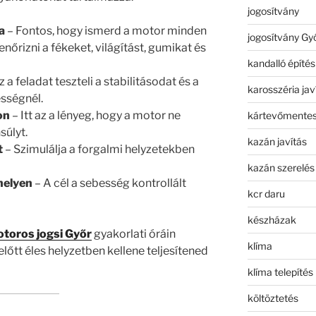
jogosítvány
a
– Fontos, hogy ismerd a motor minden
jogosítvány Gy
lenőrizni a fékeket, világítást, gumikat és
kandalló építés
z a feladat teszteli a stabilitásodat és a
karosszéria jav
sségnél.
on
– Itt az a lényeg, hogy a motor ne
kártevőmentes
súlyt.
kazán javítás
t
– Szimulálja a forgalmi helyzetekben
kazán szerelés
helyen
– A cél a sebesség kontrollált
kcr daru
készházak
toros jogsi Győr
gyakorlati óráin
klíma
őtt éles helyzetben kellene teljesítened
klíma telepítés
költöztetés