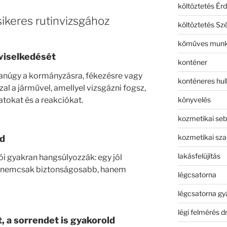
költöztetés Érd
sikeres rutinvizsgához
költöztetés Sz
kőműves mun
viselkedését
konténer
núgy a kormányzásra, fékezésre vagy
konténeres hull
al a járművel, amellyel vizsgázni fogsz,
könyvelés
tokat és a reakciókat.
kozmetikai seb
kozmetikai sza
od
lakásfelújítás
i gyakran hangsúlyozzák: egy jól
or nemcsak biztonságosabb, hanem
légcsatorna
légcsatorna gy
légi felmérés d
, a sorrendet is gyakorold