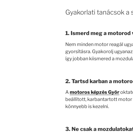
Gyakorlati tanácsok a 
1.
Ismerd meg a motorod 
Nem minden motor reagál ugya
gyorsításra. Gyakorolj ugyanazz
így jobban kiismered a mozdula
2.
Tartsd karban a motor
A
motoros képzés Győr
oktató
beállított, karbantartott mot
könnyebb is kezelni.
3.
Ne csak a mozdulatokat