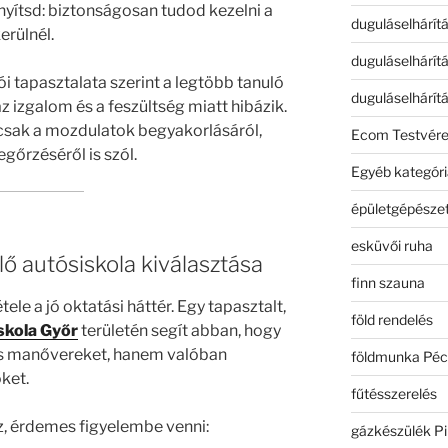
yítsd: biztonságosan tudod kezelni a
duguláselhárít
erülnél.
duguláselhárít
i tapasztalata szerint a legtöbb tanuló
duguláselhárít
z izgalom és a feszültség miatt hibázik.
csak a mozdulatok begyakorlásáról,
Ecom Testvér
őrzéséről is szól.
Egyéb kategóri
épületgépészet
esküvői ruha
lő autósiskola kiválasztása
finn szauna
tele a jó oktatási háttér. Egy tapasztalt,
föld rendelés
skola Győr
területén segít abban, hogy
s manővereket, hanem valóban
földmunka Péc
ket.
fűtésszerelés
z, érdemes figyelembe venni:
gázkészülék Pi