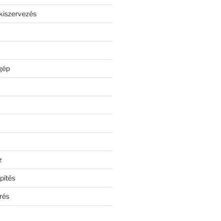
kiszervezés
gép
z
pítés
rés