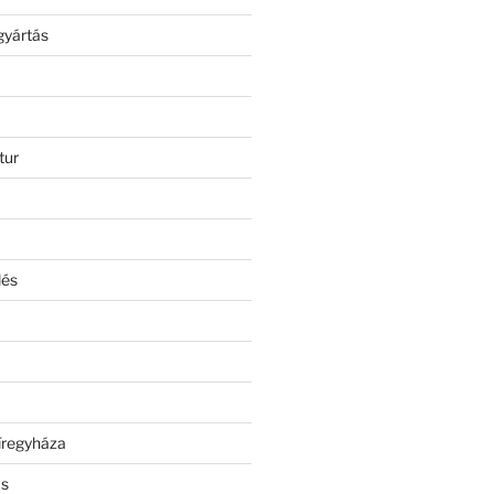
gyártás
tur
lés
íregyháza
ás