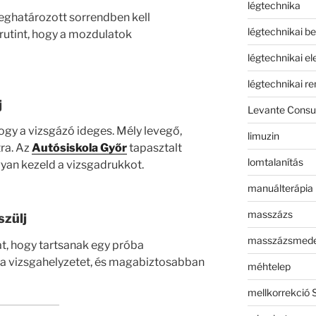
légtechnika
ghatározott sorrendben kell
légtechnikai b
 rutint, hogy a mozdulatok
légtechnikai e
légtechnikai r
j
Levante Consul
ogy a vizsgázó ideges. Mély levegő,
limuzin
tra. Az
Autósiskola Győr
tapasztalt
lomtalanítás
yan kezeld a vizsgadrukkot.
manuálterápia
masszázs
szülj
masszázsmed
t, hogy tartsanak egy próba
 a vizsgahelyzetet, és magabiztosabban
méhtelep
mellkorrekció 