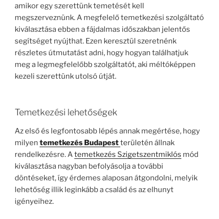
amikor egy szerettünk temetését kell
megszerveznünk. A megfelelő temetkezési szolgáltató
kiválasztása ebben a fájdalmas időszakban jelentős
segítséget nyújthat. Ezen keresztül szeretnénk
részletes útmutatást adni, hogy hogyan találhatjuk
meg a legmegfelelőbb szolgáltatót, aki méltóképpen
kezeli szerettünk utolsó útját.
Temetkezési lehetőségek
Az első és legfontosabb lépés annak megértése, hogy
milyen
temetkezés Budapest
területén állnak
rendelkezésre. A
temetkezés Szigetszentmiklós
mód
kiválasztása nagyban befolyásolja a további
döntéseket, így érdemes alaposan átgondolni, melyik
lehetőség illik leginkább a család és az elhunyt
igényeihez.