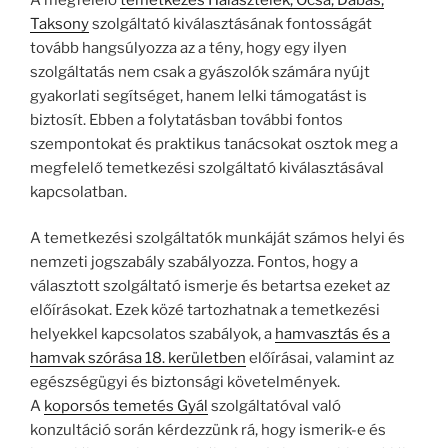
Taksony
szolgáltató kiválasztásának fontosságát
tovább hangsúlyozza az a tény, hogy egy ilyen
szolgáltatás nem csak a gyászolók számára nyújt
gyakorlati segítséget, hanem lelki támogatást is
biztosít. Ebben a folytatásban további fontos
szempontokat és praktikus tanácsokat osztok meg a
megfelelő temetkezési szolgáltató kiválasztásával
kapcsolatban.
A temetkezési szolgáltatók munkáját számos helyi és
nemzeti jogszabály szabályozza. Fontos, hogy a
választott szolgáltató ismerje és betartsa ezeket az
előírásokat. Ezek közé tartozhatnak a temetkezési
helyekkel kapcsolatos szabályok, a
hamvasztás és a
hamvak szórása 18. kerületben
előírásai, valamint az
egészségügyi és biztonsági követelmények.
A
koporsós temetés Gyál
szolgáltatóval való
konzultáció során kérdezzünk rá, hogy ismerik-e és