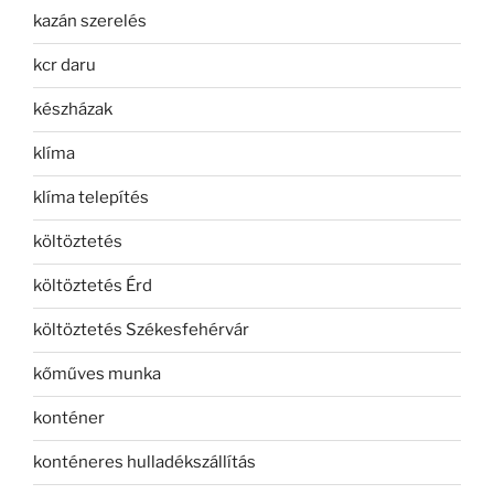
kazán szerelés
kcr daru
készházak
klíma
klíma telepítés
költöztetés
költöztetés Érd
költöztetés Székesfehérvár
kőműves munka
konténer
konténeres hulladékszállítás