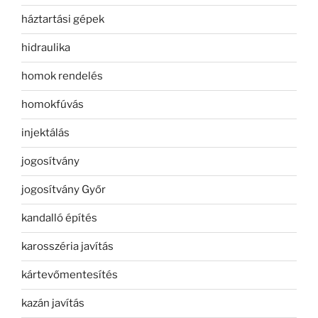
háztartási gépek
hidraulika
homok rendelés
homokfúvás
injektálás
jogosítvány
jogosítvány Győr
kandalló építés
karosszéria javítás
kártevőmentesítés
kazán javítás