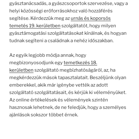
gyásztanácsadás, a gyászcsoportok szervezése, vagy a
helyi közösségi erőforrásokhoz való hozzáférés
segítése. Kérdezzük meg az
urnás és koporsós
temetés 19. kerületben
szolgáltatót, hogy milyen
gyásztámogatási szolgáltatásokat kínálnak, és hogyan
tudnak segíteni a családnak a nehéz időszakban.
Az egyik legjobb módja annak, hogy
megbizonyosodjunk egy
temetkezés 18.
kerületben
szolgáltató megbízhatóságáról, az, ha
megkérdezzük mások tapasztalatait. Beszéljünk olyan
emberekkel, akik már igénybe vették az adott
szolgáltató szolgáltatásait, és kérjük ki véleményüket.
Az online értékelések és vélemények szintén
hasznosak lehetnek, de ne feledjük, hogy a személyes
ajánlások sokszor többet érnek.