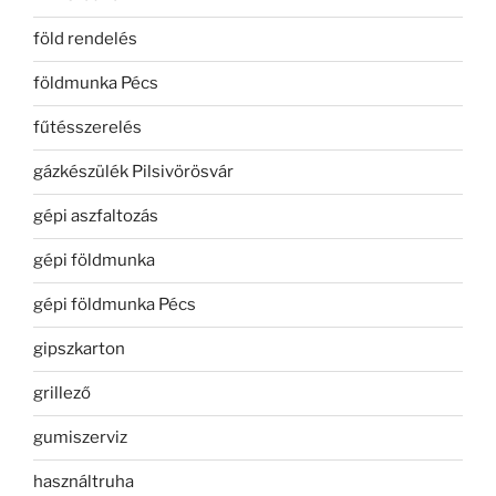
föld rendelés
földmunka Pécs
fűtésszerelés
gázkészülék Pilsivörösvár
gépi aszfaltozás
gépi földmunka
gépi földmunka Pécs
gipszkarton
grillező
gumiszerviz
használtruha