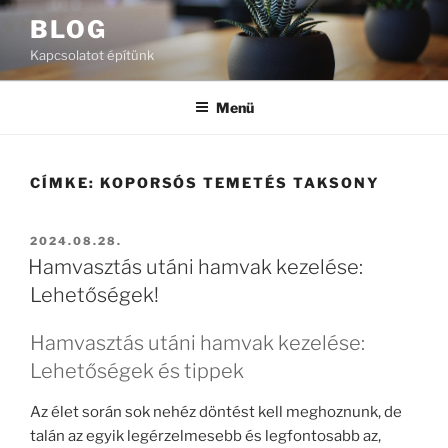
Tartalomhoz
BLOG
Kapcsolatot építünk
Menü
CÍMKE:
KOPORSÓS TEMETÉS TAKSONY
BEKÜLDVE:
2024.08.28.
Hamvasztás utáni hamvak kezelése:
Lehetőségek!
Hamvasztás utáni hamvak kezelése:
Lehetőségek és tippek
Az élet során sok nehéz döntést kell meghoznunk, de
talán az egyik legérzelmesebb és legfontosabb az,