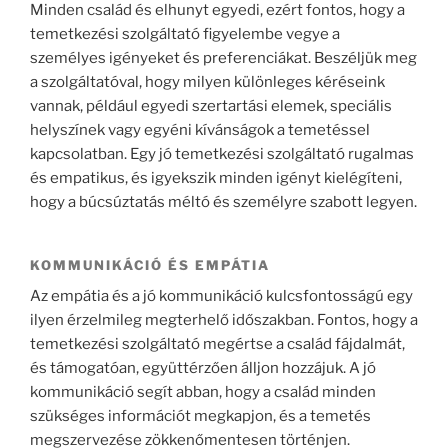
Minden család és elhunyt egyedi, ezért fontos, hogy a
temetkezési szolgáltató figyelembe vegye a
személyes igényeket és preferenciákat. Beszéljük meg
a szolgáltatóval, hogy milyen különleges kéréseink
vannak, például egyedi szertartási elemek, speciális
helyszínek vagy egyéni kívánságok a temetéssel
kapcsolatban. Egy jó temetkezési szolgáltató rugalmas
és empatikus, és igyekszik minden igényt kielégíteni,
hogy a búcsúztatás méltó és személyre szabott legyen.
KOMMUNIKÁCIÓ ÉS EMPÁTIA
Az empátia és a jó kommunikáció kulcsfontosságú egy
ilyen érzelmileg megterhelő időszakban. Fontos, hogy a
temetkezési szolgáltató megértse a család fájdalmát,
és támogatóan, együttérzően álljon hozzájuk. A jó
kommunikáció segít abban, hogy a család minden
szükséges információt megkapjon, és a temetés
megszervezése zökkenőmentesen történjen.