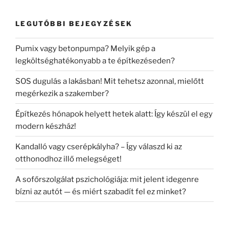
LEGUTÓBBI BEJEGYZÉSEK
Pumix vagy betonpumpa? Melyik gép a
legköltséghatékonyabb a te építkezéseden?
SOS dugulás a lakásban! Mit tehetsz azonnal, mielőtt
megérkezik a szakember?
Építkezés hónapok helyett hetek alatt: Így készül el egy
modern készház!
Kandalló vagy cserépkályha? – Így válaszd ki az
otthonodhoz illő melegséget!
A sofőrszolgálat pszichológiája: mit jelent idegenre
bízni az autót — és miért szabadít fel ez minket?