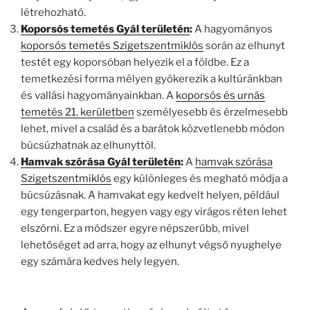
létrehozható.
Koporsós temetés Gyál területén
:
A hagyományos
koporsós temetés Szigetszentmiklós
során az elhunyt
testét egy koporsóban helyezik el a földbe. Ez a
temetkezési forma mélyen gyökerezik a kultúránkban
és vallási hagyományainkban. A
koporsós és urnás
temetés 21. kerületben
személyesebb és érzelmesebb
lehet, mivel a család és a barátok közvetlenebb módon
búcsúzhatnak az elhunyttól.
Hamvak szórása Gyál területén
:
A
hamvak szórása
Szigetszentmiklós
egy különleges és megható módja a
búcsúzásnak. A hamvakat egy kedvelt helyen, például
egy tengerparton, hegyen vagy egy virágos réten lehet
elszórni. Ez a módszer egyre népszerűbb, mivel
lehetőséget ad arra, hogy az elhunyt végső nyughelye
egy számára kedves hely legyen.