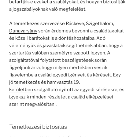
betartják-e ezeket a szabályokat, és hogyan biztosítják
a jogszabályoknak való megfelelést.
A
temetkezés szervezése Ráckeve, Szigethalom,
Dunavarsány
során érdemes bevonni a családtagokat
és közeli barátokat is a döntéshozatalba. Az ő
véleményük és javaslataik segíthetnek abban, hogy a
szertartás valóban személyre szabott legyen. A
szolgáltatóval folytatott beszélgetések során
figyeljünk arra, hogy milyen mértékben veszik
figyelembe a család egyedi igényeit és kéréseit. Egy
jó
temetkezés és hamvasztás 19.
kerületben
szolgáltató nyitott az egyedi kérésekre, és
igyekszik minden részletet a család elképzelései
szerint megvalósítani.
Temetkezési biztosítás