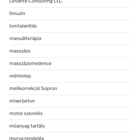
Levante Consulting LLC
limuzin
lomtalanítás
manuálterápia
masszázs
masszázsmedence
méhtelep
mellkorrekció Sopron
mixerbeton
motor szerelés
műanyag tartály
murva rendelés