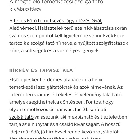
A megfelelő temetkezési szolgáltató
kiválasztása
A
teljes körű temetkezési ügyintézés Gyál,
Alsónémedi, Halásztelek területein
kiválasztása során
számos szempontot kell figyelembe venni. Ezek közé
tartozik a szolgáltató hírneve, a nyújtott szolgáltatások
köre, a költségek és a személyes igények.
HÍRNÉV ÉS TAPASZTALAT
Első lépésként érdemes utánanézni a helyi
temetkezési szolgáltatóknak és azok hírnevének. Az
interneten számos értékelés és vélemény található,
amelyek segíthetnek a döntésben. Fontos, hogy
olyan
temetkezés és hamvasztás 21. kerületi
szolgáltató
válasszunk, aki megbízható és tiszteletben
tartja az elhunytat és a család kívánságait. A hosszú
ideje működő, jó hírnévvel rendelkező szolgáltatók