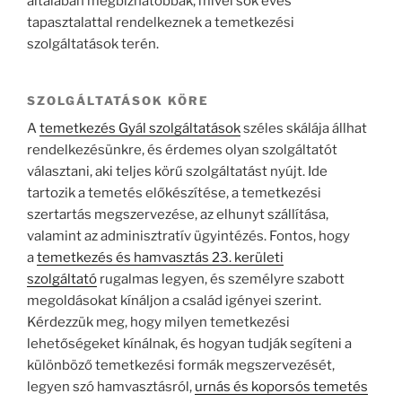
általában megbízhatóbbak, mivel sok éves
tapasztalattal rendelkeznek a temetkezési
szolgáltatások terén.
SZOLGÁLTATÁSOK KÖRE
A
temetkezés Gyál szolgáltatások
széles skálája állhat
rendelkezésünkre, és érdemes olyan szolgáltatót
választani, aki teljes körű szolgáltatást nyújt. Ide
tartozik a temetés előkészítése, a temetkezési
szertartás megszervezése, az elhunyt szállítása,
valamint az adminisztratív ügyintézés. Fontos, hogy
a
temetkezés és hamvasztás 23. kerületi
szolgáltató
rugalmas legyen, és személyre szabott
megoldásokat kínáljon a család igényei szerint.
Kérdezzük meg, hogy milyen temetkezési
lehetőségeket kínálnak, és hogyan tudják segíteni a
különböző temetkezési formák megszervezését,
legyen szó hamvasztásról,
urnás és koporsós temetés