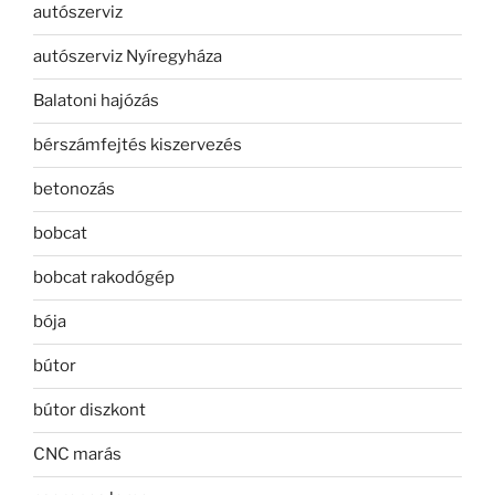
autószerviz
autószerviz Nyíregyháza
Balatoni hajózás
bérszámfejtés kiszervezés
betonozás
bobcat
bobcat rakodógép
bója
bútor
bútor diszkont
CNC marás