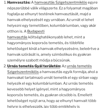
Hamvasztás:
A
hamvasztás Szigetszentmiklós
egyre
népszerűbbé válik világszerte. Ez a folyamat magában
foglalja az elhunyt testének hamvasztását, majd a
hamvak elhelyezését egy urnában. Az urnát el lehet
helyezni egy temetőben, kolumbáriumban, vagy akár
otthon is. A
Budapesti
hamvasztás
költséghatékonyabb lehet, mint a
hagyományos koporsós temetés, és többféle
lehetőséget kínál a hamvak elhelyezésére, beleértve a
hamvak szórását is, amely szimbolikus és gyakran
személyre szabott módja a búcsúnak.
Urnás temetés Gyál területén
:
Az
urnás temetés
Szigetszentmiklós
a hamvasztás egyik formája, ahol a
hamvakat tartalmazó urnát temetik el egy sírban vagy
helyezik el egy kolumbáriumban. Az urnás temetés
kevesebb helyet igényel, mint a hagyományos
koporsós temetés, és gyakran olcsóbb is. Emellett
lehetőséget nyújt arra, hogy az elhunyt hamvait több
helyre is elhelyezzék, így több emlékhely is