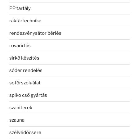
PP tartály
raktártechnika
rendezvénysátor bérlés
rovarirtás
sírkő készítés
sóder rendelés
sofőrszolgálat
spiko cső gyártás
szaniterek
szauna
szélvédőcsere