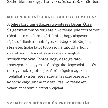
23. kerületben
vagy a
hamvak szórása a 23. kerületben.
MILYEN KÖLTSÉGEKKEL JÁR EGY TEMETÉS?
A
teljes körű temetkezési ügyintézés Dabas, Ócsa,
Szigetszentmiklós területein
költségei jelentős terhet
róhatnak a családra, ezért fontos, hogy alaposan
tájékozódjunk a lehetséges költségekről. Kérjünk
részletes árajánlatot több szolgáltatótól is, hogy
összehasonlíthassuk az árakat és a nyújtott
szolgáltatásokat. Fontos, hogy a szolgáltató
transzparens legyen a költségekkel kapcsolatban, és
ne legyenek rejtett díjak. A költségek magukban
foglalhatják a temetési szertartás szervezését, a
koporsó vagy urna árát, a szállítási költségeket,
valamint az adminisztratív díjakat.
SZEMÉLYES IGÉNYEK ÉS PREFERENCIÁK