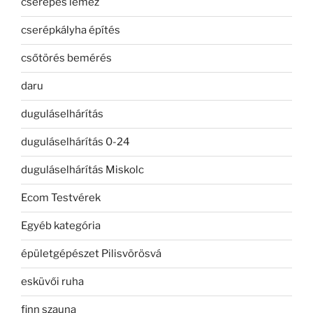
cserepes lemez
cserépkályha építés
csőtörés bemérés
daru
duguláselhárítás
duguláselhárítás 0-24
duguláselhárítás Miskolc
Ecom Testvérek
Egyéb kategória
épületgépészet Pilisvörösvá
esküvői ruha
finn szauna