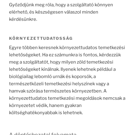
Győződjünk meg róla, hogy a szolgáltató könnyen
elérhető, és készségesen válaszol minden
kérdésünkre.
KÖRNYEZETTUDATOSSÁG
Egyre többen keresnek környezettudatos temetkezési
lehetőségeket. Ha ez számunkra is fontos, kérdezzük
meg a szolgáltatót, hogy milyen zöld temetkezési
lehetőségeket kínálnak. Ilyenek lehetnek például a
biológiailag lebomló urnák és koporsók, a
természetközeli temetkezési helyszínek vagy a
hamvak szórása természetes környezetben. A
környezettudatos temetkezési megoldások nemcsak a
környezetet védik, hanem gyakran
költséghatékonyabbak is lehetnek.
A döntéshozatal folyamata