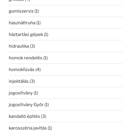
gumiszerviz
(1)
használtruha
(1)
háztartási gépek
(1)
hidraulika
(3)
homok rendelés
(1)
homokfúvás
(4)
injektálás
(3)
jogosítvány
(1)
jogosítvány Győr
(1)
kandalló építés
(3)
karosszéria javítás
(1)