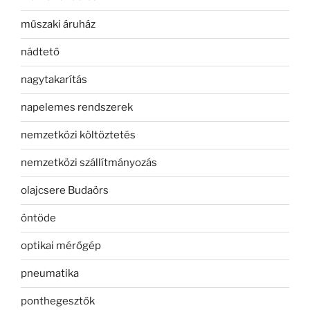
műszaki áruház
nádtető
nagytakarítás
napelemes rendszerek
nemzetközi költöztetés
nemzetközi szállítmányozás
olajcsere Budaörs
öntöde
optikai mérőgép
pneumatika
ponthegesztők