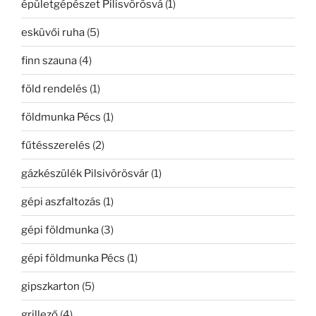
épületgépészet Pilisvörösvá
(1)
esküvői ruha
(5)
finn szauna
(4)
föld rendelés
(1)
földmunka Pécs
(1)
fűtésszerelés
(2)
gázkészülék Pilsivörösvár
(1)
gépi aszfaltozás
(1)
gépi földmunka
(3)
gépi földmunka Pécs
(1)
gipszkarton
(5)
grillező
(4)