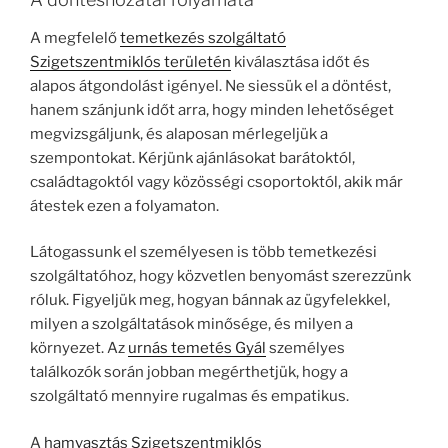
A megfelelő
temetkezés szolgáltató
Szigetszentmiklós területén
kiválasztása időt és
alapos átgondolást igényel. Ne siessük el a döntést,
hanem szánjunk időt arra, hogy minden lehetőséget
megvizsgáljunk, és alaposan mérlegeljük a
szempontokat. Kérjünk ajánlásokat barátoktól,
családtagoktól vagy közösségi csoportoktól, akik már
átestek ezen a folyamaton.
Látogassunk el személyesen is több temetkezési
szolgáltatóhoz, hogy közvetlen benyomást szerezzünk
róluk. Figyeljük meg, hogyan bánnak az ügyfelekkel,
milyen a szolgáltatások minősége, és milyen a
környezet. Az
urnás temetés Gyál
személyes
találkozók során jobban megérthetjük, hogy a
szolgáltató mennyire rugalmas és empatikus.
A
hamvasztás Szigetszentmiklós