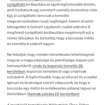
szolgáltató
kiválasztása az egyik legfontosabb döntés,
amit hozhatunk egy szeretett személy elvesztése után.
Egy jó szolgáltató nemcsak a temetés
megszervezésében nyújt segítséget, hanem érzelmi
támogatást is biztosít a gyászoló család számára. A
megfelelő szolgáltató kiválasztása megkönnyíti ezt a
nehéz időszakot, és biztosítja, hogy a búcsúzás méltó
és személyre szabott legyen.
Ne feledjük, hogy minden temetkezési lehetőségnek
megvan a maga szépsége és jelentősége, legyen szó
hamvasztásról,
urnás és koporsós temetés 18.
kerületben
, koporsós temetésről vagy a hamvak
szórásáról. A legfontosabb, hogy az elhunyt és a család
igényei és kívánságai szerint válasszunk, és hogy a
búcsúzás egy méltó és emlékezetes pillanat legyen az
életünkben.
Hamvak szórása 19. kerületben!
A megfelelő
temetkezés Halásztelek, Ócsa, Dabas,