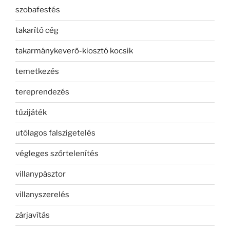
szobafestés
takarító cég
takarmánykeverő-kiosztó kocsik
temetkezés
tereprendezés
tűzijáték
utólagos falszigetelés
végleges szőrtelenítés
villanypásztor
villanyszerelés
zárjavítás