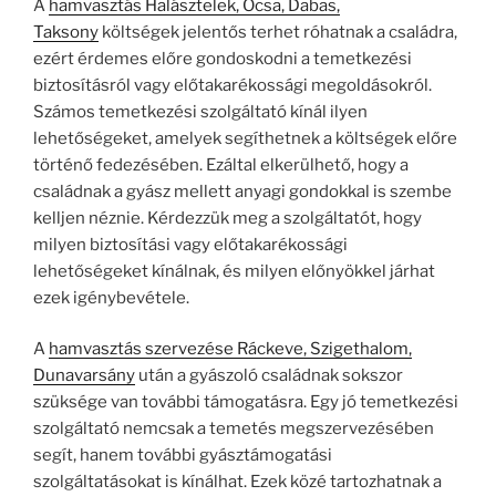
A
hamvasztás Halásztelek, Ócsa, Dabas,
Taksony
költségek jelentős terhet róhatnak a családra,
ezért érdemes előre gondoskodni a temetkezési
biztosításról vagy előtakarékossági megoldásokról.
Számos temetkezési szolgáltató kínál ilyen
lehetőségeket, amelyek segíthetnek a költségek előre
történő fedezésében. Ezáltal elkerülhető, hogy a
családnak a gyász mellett anyagi gondokkal is szembe
kelljen néznie. Kérdezzük meg a szolgáltatót, hogy
milyen biztosítási vagy előtakarékossági
lehetőségeket kínálnak, és milyen előnyökkel járhat
ezek igénybevétele.
A
hamvasztás szervezése Ráckeve, Szigethalom,
Dunavarsány
után a gyászoló családnak sokszor
szüksége van további támogatásra. Egy jó temetkezési
szolgáltató nemcsak a temetés megszervezésében
segít, hanem további gyásztámogatási
szolgáltatásokat is kínálhat. Ezek közé tartozhatnak a