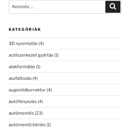
Keresés
Keresé
a
következő
kifejezésre:
KATEGÓRIÁK
3D nyomtatás
(4)
acélszerkezet gyártás
(1)
alakformálás
(1)
aszfaltozás
(4)
augenlidkorrektur
(4)
autófényezés
(4)
autómentés
(23)
autómentő bérlés
(1)