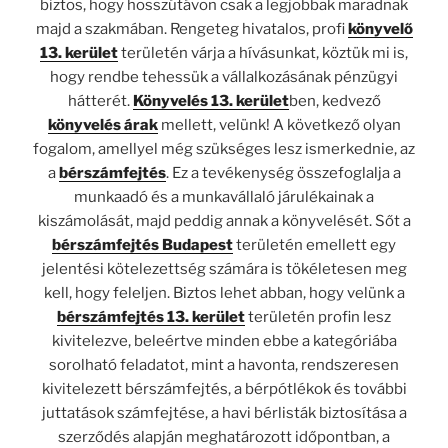
biztos, hogy hosszútávon csak a legjobbak maradnak
majd a szakmában. Rengeteg hivatalos, profi
könyvelő
13. kerület
területén várja a hívásunkat, köztük mi is,
hogy rendbe tehessük a vállalkozásának pénzügyi
hátterét.
Könyvelés 13. kerület
ben, kedvező
könyvelés árak
mellett, velünk! A következő olyan
fogalom, amellyel még szükséges lesz ismerkednie, az
a
bérszámfejtés
. Ez a tevékenység összefoglalja a
munkaadó és a munkavállaló járulékainak a
kiszámolását, majd peddig annak a könyvelését. Sőt a
bérszámfejtés Budapest
területén emellett egy
jelentési kötelezettség számára is tökéletesen meg
kell, hogy feleljen. Biztos lehet abban, hogy velünk a
bérszámfejtés 13. kerület
területén profin lesz
kivitelezve, beleértve minden ebbe a kategóriába
sorolható feladatot, mint a havonta, rendszeresen
kivitelezett bérszámfejtés, a bérpótlékok és további
juttatások számfejtése, a havi bérlisták biztosítása a
szerződés alapján meghatározott időpontban, a