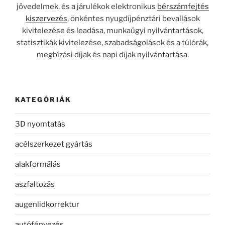
jövedelmek, és a járulékok elektronikus
bérszámfejtés
kiszervezés
, önkéntes nyugdíjpénztári bevallások
kivitelezése és leadása, munkaügyi nyilvántartások,
statisztikák kivitelezése, szabadságolások és a túlórák,
megbízási díjak és napi díjak nyilvántartása.
KATEGÓRIÁK
3D nyomtatás
acélszerkezet gyártás
alakformálás
aszfaltozás
augenlidkorrektur
autófényezés