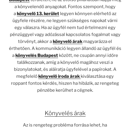
a könyvelendő anyagokat. Fontos szempont, hogy
a
könyvelő 13. kerület
legyen könnyen elérhető az
ügyfele részére, ne legyen szükséges napokat várni
egy válaszra. Ha az ügyfél nem tud értelmezni egy
pénzüggyel vagy adózással kapcsolatos fogalmat vagy
törvényt, akkor a
könyvelő árak
magyarázza el
érthetően. A kommunikáció legyen állandó az ügyfél és
a
könyvelés Budapest
között, ne csupán annyi időre
találkozzanak, amíg a könyvelő magához veszi a
bizonylatokat, és aláíratja ügyfelével a papírokat. A
megfelelő
könyvelő iroda árak
kiválasztása egy
roppant fontos kérdés, hiszen ha hibázik, az rengeteg
pénzébe kerülhet a cégnek.
Könyvelés árak
Az is rengeteg probléma forrása lehet, ha