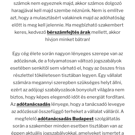
számok nem egyeznek majd, akkor számos dolgozó
haragjával kell majd szembe néznünk. Nem is említve
azt, hogy a mulasztásért valakinek majd az adóhatóság
előtt is meg kell jelennie. Ha megbízható szakembert
keres, kedvező
bérszámfejtés árak
mellett, akkor
hívjon minket bátran!
Egy cég élete során nagyon lényeges szerepe van az
adózásnak, de a folyamatosan változó jogszabályok
esetében senkitől sem várható el, hogy az összes friss
részlettel tökéletesen tisztában legyen. Egy vállalat
számára megannyi szerepben szükséges helyt állni,
ezért az adójogi szabályozások bonyolult világára nem
biztos, hogy képes elegendő időt és energiát fordítani.
Az
adótanácsadás
lényege, hogy a tanácsadó levegye
az adózással összefüggő terheket a vállalat válláról. A
megfelelő
adótanácsadás Budapest
szolgáltatás
során a szakember minden esetben tisztában van az
éppen aktuális jogszabályokkal, amelyeket ismertet a