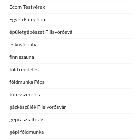
Ecom Testvérek
Egyéb kategória
épületgépészet Pilisvörösvá
esküvői ruha
finn szauna
föld rendelés
földmunka Pécs
fűtésszerelés
gázkészülék Pilsivörösvár
gépi aszfaltozás
gépi földmunka