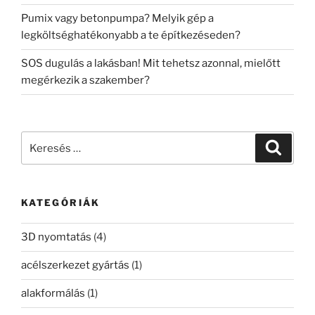
Pumix vagy betonpumpa? Melyik gép a
legköltséghatékonyabb a te építkezéseden?
SOS dugulás a lakásban! Mit tehetsz azonnal, mielőtt
megérkezik a szakember?
Keresés
Keresé
a
következő
kifejezésre:
KATEGÓRIÁK
3D nyomtatás
(4)
acélszerkezet gyártás
(1)
alakformálás
(1)