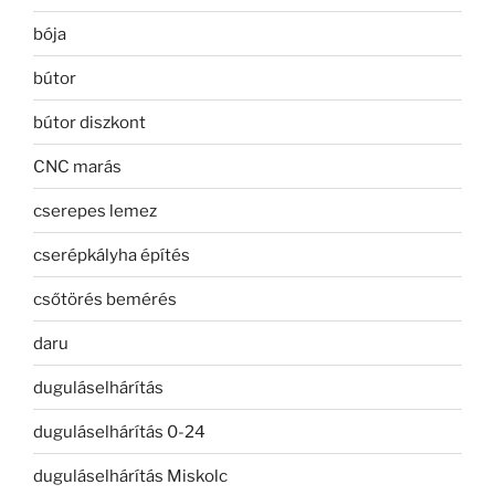
bója
bútor
bútor diszkont
CNC marás
cserepes lemez
cserépkályha építés
csőtörés bemérés
daru
duguláselhárítás
duguláselhárítás 0-24
duguláselhárítás Miskolc