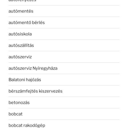
autómentés
autómentő bérlés
autósiskola
autószállítás
autószerviz
autószerviz Nyíregyháza
Balatoni hajózás
bérszámfejtés kiszervezés
betonozás
bobcat
bobcat rakodógép