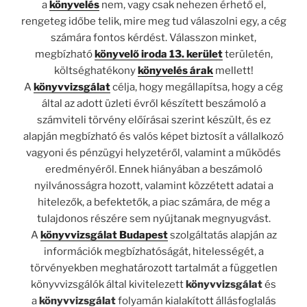
a
könyvelés
nem, vagy csak nehezen érhető el,
rengeteg időbe telik, mire meg tud válaszolni egy, a cég
számára fontos kérdést. Válasszon minket,
megbízható
könyvelő iroda 13. kerület
területén,
költséghatékony
könyvelés árak
mellett!
A
könyvvizsgálat
célja, hogy megállapítsa, hogy a cég
által az adott üzleti évről készített beszámoló a
számviteli törvény előírásai szerint készült, és ez
alapján megbízható és valós képet biztosít a vállalkozó
vagyoni és pénzügyi helyzetéről, valamint a működés
eredményéről. Ennek hiányában a beszámoló
nyilvánosságra hozott, valamint közzétett adatai a
hitelezők, a befektetők, a piac számára, de még a
tulajdonos részére sem nyújtanak megnyugvást.
A
könyvvizsgálat Budapest
szolgáltatás alapján az
információk megbízhatóságát, hitelességét, a
törvényekben meghatározott tartalmát a független
könyvvizsgálók által kivitelezett
könyvvizsgálat
és
a
könyvvizsgálat
folyamán kialakított állásfoglalás