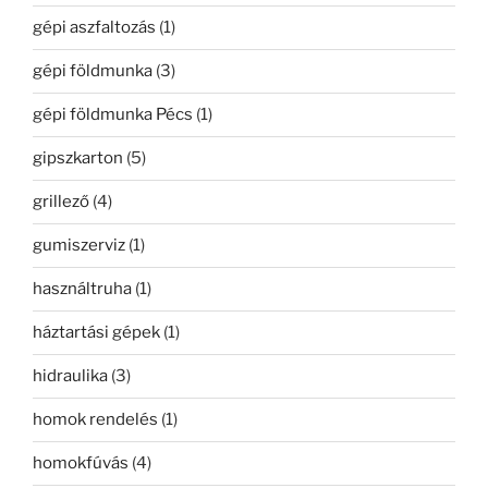
gépi aszfaltozás
(1)
gépi földmunka
(3)
gépi földmunka Pécs
(1)
gipszkarton
(5)
grillező
(4)
gumiszerviz
(1)
használtruha
(1)
háztartási gépek
(1)
hidraulika
(3)
homok rendelés
(1)
homokfúvás
(4)