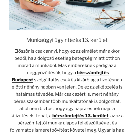
Munkaügyi ügyintézés 13. kerület
Először is csak annyi, hogy ez az elmélet már akkor
bedől, ha a dolgozó esetleg betegség miatt otthon
marad a munkából. Más embereknek pedig az a
meggyőződésük, hogy a
bérszámfejtés
Budapest
szolgáltatás csak és kizárólag a fizetésnap
előtti néhány napban van jelen. De ez az elképzelés is
hatalmas tévedés. Már csak azért is, mert néhány
béres szakember több munkáltatónak is dolgozhat,
ahol nem biztos, hogy egy napra esnek majd a
kifizetések. Tehát, a
bérszámfejtés 13. kerület
, az az a
bérszámfejtői munka alapos felkészültséget és
folyamatos ismeretbővítést követel meg. Ugyanis ha a