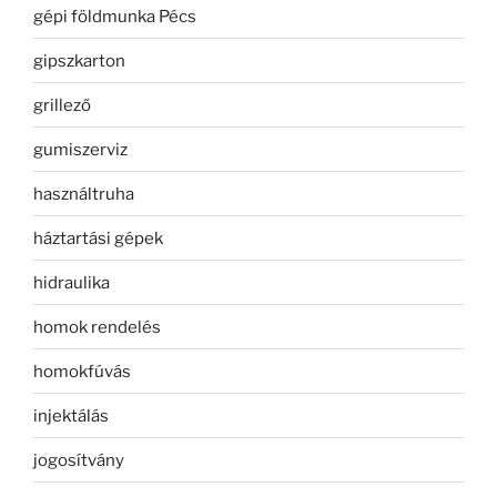
gépi földmunka Pécs
gipszkarton
grillező
gumiszerviz
használtruha
háztartási gépek
hidraulika
homok rendelés
homokfúvás
injektálás
jogosítvány