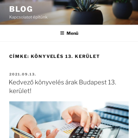
Tartalomhoz
BLOG
Kapcsolatot építünk
Menü
CÍMKE:
KÖNYVELÉS 13. KERÜLET
BEKÜLDVE:
2021.09.13.
Kedvező könyvelés árak Budapest 13.
kerület!