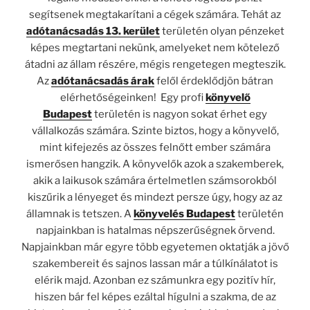
segítsenek megtakarítani a cégek számára. Tehát az
adótanácsadás 13. kerület
területén olyan pénzeket
képes megtartani nekünk, amelyeket nem kötelező
átadni az állam részére, mégis rengetegen megteszik.
Az
adótanácsadás árak
felől érdeklődjön bátran
elérhetőségeinken! Egy profi
könyvelő
Budapest
területén is nagyon sokat érhet egy
vállalkozás számára. Szinte biztos, hogy a könyvelő,
mint kifejezés az összes felnőtt ember számára
ismerősen hangzik. A könyvelők azok a szakemberek,
akik a laikusok számára értelmetlen számsorokból
kiszűrik a lényeget és mindezt persze úgy, hogy az az
államnak is tetszen. A
könyvelés Budapest
területén
napjainkban is hatalmas népszerűségnek örvend.
Napjainkban már egyre több egyetemen oktatják a jövő
szakembereit és sajnos lassan már a túlkínálatot is
elérik majd. Azonban ez számunkra egy pozitív hír,
hiszen bár fel képes ezáltal hígulni a szakma, de az