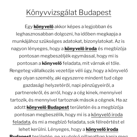
Könyvvizsgálat Budapest
Egy
könyvelő
akkor képes a legjobban és
leghasznosabban dolgozni, ha időben megkapja a
munkájához szükséges adatokat, bizonylatokat. Az is
nagyon lényeges, hogy a
könyvelő iroda
és megbízója
pontosan megbeszéljék egymással, hogy mi is
pontosan a
könyvelő
feladata, mit várnak el tőle.
Rengeteg vállalkozás vezetője véli úgy, hogy a könyvelő
egy olyan személy, aki egyszerre mindent tud cége
gazdasági helyzetéről, napi pénzügyeiről, a
partnerekről, és arról, hogy a cég kinek, mennyivel
tartozik, és mennyivel tartoznak mások a cégnek. Ha az
adott
könyvelő Budapest
területén és a megbízója
pontosan megbeszélik, hogy mi is a
könyvelő iroda
feladata
, és mi a megbízó feladata, sok félreértést el
lehet kerülni. Lényeges, hogy a
könyvelő iroda
Budapest
területén, ne az utolsó pillanatban kapja meg