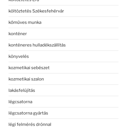
költöztetés Székesfehérvár
kőműves munka
konténer
konténeres hulladékszállítás
könyvelés
kozmetikai sebészet
kozmetikai szalon
lakásfelújítás
légcsatorna
légcsatorna gyártás
légi felmérés drónnal