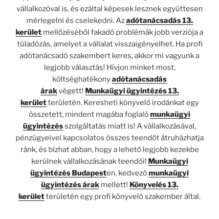
vállalkozóval is, és ezáltal képesek lesznek együttesen
mérlegelni és cselekedni. Az
adótanácsadás 13.
kerület
mellőzéséből fakadó problémák jobb verziója a
túladózás, amelyet a vállalat visszaigényelhet. Ha profi
adótanácsadó szakembert keres, akkor mi vagyunk a
legjobb választás! Hívjon minket most,
költséghatékony
adótanácsadás
árak
végett!
Munkaügyi ügyintézés 13.
kerület
területén. Keresheti könyvelő irodánkat egy
összetett, mindent magába foglaló
munkaügyi
ügyintézés
szolgáltatás miatt is! A vállalkozásával,
pénzügyeivel kapcsolatos összes teendőt átruházhatja
ránk, és bízhat abban, hogy a lehető legjobb kezekbe
kerülnek vállalkozásának teendői!
Munkaügyi
ügyintézés Budapest
en, kedvező
munkaügyi
ügyintézés árak
mellett!
Könyvelés 13.
kerület
területén egy profi könyvelő szakember által.