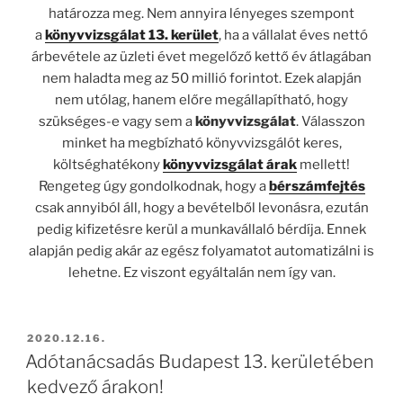
határozza meg. Nem annyira lényeges szempont
a
könyvvizsgálat 13. kerület
, ha a vállalat éves nettó
árbevétele az üzleti évet megelőző kettő év átlagában
nem haladta meg az 50 millió forintot. Ezek alapján
nem utólag, hanem előre megállapítható, hogy
szükséges-e vagy sem a
könyvvizsgálat
. Válasszon
minket ha megbízható könyvvizsgálót keres,
költséghatékony
könyvvizsgálat árak
mellett!
Rengeteg úgy gondolkodnak, hogy a
bérszámfejtés
csak annyiból áll, hogy a bevételből levonásra, ezután
pedig kifizetésre kerül a munkavállaló bérdíja. Ennek
alapján pedig akár az egész folyamatot automatizálni is
lehetne. Ez viszont egyáltalán nem így van.
BEKÜLDVE:
2020.12.16.
Adótanácsadás Budapest 13. kerületében
kedvező árakon!