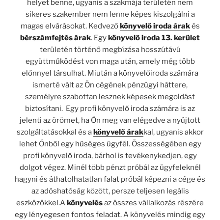
helyet benne, ugyanis a szakmája területén nem
sikeres szakember nem lenne képes kiszolgálni a
magas elvárásokat. Kedvező
könyvelő iroda árak
és
bérszámfejtés árak
. Egy
könyvelő iroda 13. kerület
területén történő megbízása hosszútávú
együttműködést von maga után, amely még több
előnnyel társulhat. Miután a könyvelőiroda számára
ismerté vált az Ön cégének pénzügyi háttere,
személyre szabottan lesznek képesek megoldást
biztosítani. Egy profi könyvelő iroda számára is az
jelenti az örömet, ha Ön meg van elégedve a nyújtott
szolgáltatásokkal és a
könyvelő árak
kal, ugyanis akkor
lehet Önből egy hűséges ügyfél. Összességében egy
profi könyvelő iroda, bárhol is tevékenykedjen, egy
dolgot végez. Minél több pénzt próbál az ügyfeleknél
hagyni és áthatolhatatlan falat próbál képezni a cége és
az adóshatóság között, persze teljesen legális
eszközökkel.A
könyvelés
az összes vállalkozás részére
egy lényegesen fontos feladat. A könyvelés mindig egy