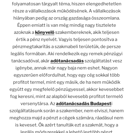
folyamatosan tárgyalt téma, hiszen elengedhetetlen
része a vállalkozások működésének. A vállalkozások
hiányában pedig az ország gazdasága összeomlana.
Éppen emiatt is van még mindig nagy tisztelete
azoknak a
könyvelő
szakembereknek, akik teljesen
értik a pénz nyelvét. Vagyis teljesen pontosítva a
pénzmegtakarítás a szakmabeli területük, de persze
legális formában. Aki rendelkezik egy remek pénzügyi
tanácsadóval, akár
adótanácsadás
szolgáltatást vesz
igénybe, annak már nagy baja nem eshet. Nagyon
egyszerűen előfordulhat, hogy egy cég sokkal több
profitot termel, mint egy másik, de ha nem működik
együtt egy megfelelő pénzügyessel, akkor kevesebbet
fog keresni, mint az alapból kevesebb profitot termelő
versenytársa. Az
adótanácsadás Budapest
i
szolgáltatásunk során a szakember, nem elviszi, hanem
meghozza majd a pénzt a cégek számára, ráadásul nem
is keveset. Ők azért tanulták ezt a szakmát, hogy a
legális módszerekkel a lehető legtöbb pénzt