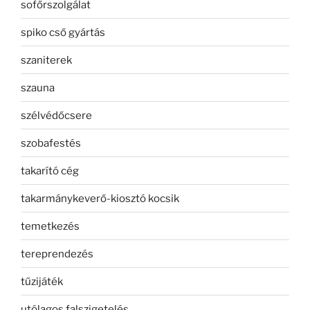
sofőrszolgálat
spiko cső gyártás
szaniterek
szauna
szélvédőcsere
szobafestés
takarító cég
takarmánykeverő-kiosztó kocsik
temetkezés
tereprendezés
tűzijáték
utólagos falszigetelés