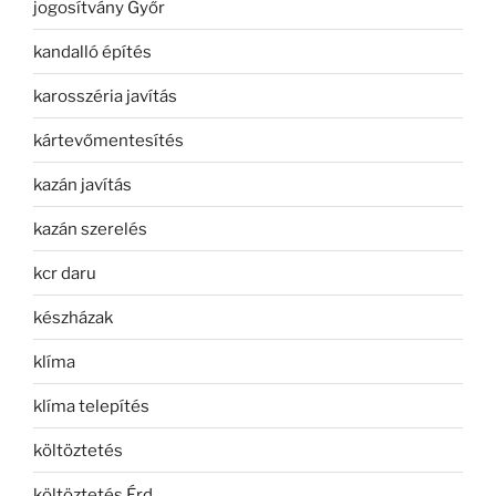
jogosítvány Győr
kandalló építés
karosszéria javítás
kártevőmentesítés
kazán javítás
kazán szerelés
kcr daru
készházak
klíma
klíma telepítés
költöztetés
költöztetés Érd