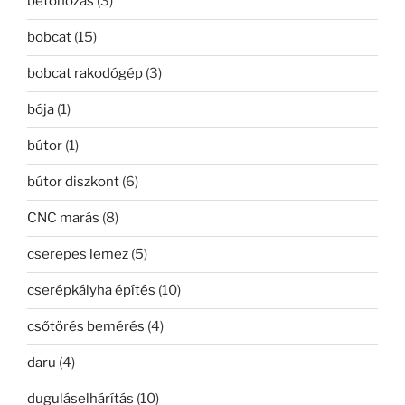
betonozás
(3)
bobcat
(15)
bobcat rakodógép
(3)
bója
(1)
bútor
(1)
bútor diszkont
(6)
CNC marás
(8)
cserepes lemez
(5)
cserépkályha építés
(10)
csőtörés bemérés
(4)
daru
(4)
duguláselhárítás
(10)