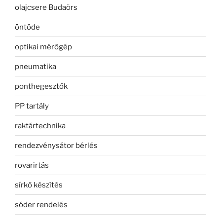
olajcsere Budaörs
öntöde
optikai mérőgép
pneumatika
ponthegesztők
PP tartály
raktártechnika
rendezvénysátor bérlés
rovarirtás
sírkő készítés
sóder rendelés