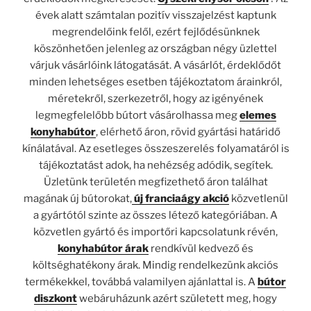
évek alatt számtalan pozitív visszajelzést kaptunk
megrendelőink felől, ezért fejlődésünknek
köszönhetően jelenleg az országban négy üzlettel
várjuk vásárlóink látogatását. A vásárlót, érdeklődőt
minden lehetséges esetben tájékoztatom árainkról,
méretekről, szerkezetről, hogy az igényének
legmegfelelőbb bútort vásárolhassa meg
elemes
konyhabútor
, elérhető áron, rövid gyártási határidő
kínálatával. Az esetleges összeszerelés folyamatáról is
tájékoztatást adok, ha nehézség adódik, segítek.
Üzletünk területén megfizethető áron találhat
magának új bútorokat,
új franciaágy akció
közvetlenül
a gyártótól szinte az összes létező kategóriában. A
közvetlen gyártó és importőri kapcsolatunk révén,
konyhabútor árak
rendkívül kedvező és
költséghatékony árak. Mindig rendelkezünk akciós
termékekkel, továbbá valamilyen ajánlattal is. A
bútor
diszkont
webáruházunk azért született meg, hogy