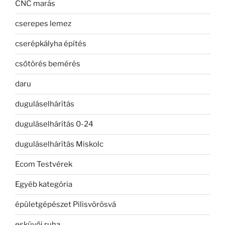
CNC marás
cserepes lemez
cserépkályha építés
csőtörés bemérés
daru
duguláselhárítás
duguláselhárítás 0-24
duguláselhárítás Miskolc
Ecom Testvérek
Egyéb kategória
épületgépészet Pilisvörösvá
esküvői ruha