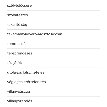
szélvédőcsere
szobafestés
takarító cég
takarmánykeverő-kiosztó kocsik
temetkezés
tereprendezés
tűzijáték
utólagos falszigetelés
végleges szőrtelenítés
villanypásztor
villanyszerelés