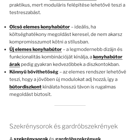
praktikus, mert moduláris felépítése lehetővé teszi a
testreszabást.
Olcsó elemes konyhabútor
– ideális, ha
költséghatékony megoldást keresel, de nem akarsz
kompromisszumot kötni a stílusban.
Új elemes konyhabútor
– a legmodernebb dizájn és
funkcionalitás kombinációját kínálja, a
konyhabútor
árak
pedig gyakran kedvezőbbek a diszkontokban.
Könnyű bővíthetőség
– az elemes rendszer lehetővé
teszi, hogy a jövőben új modulokat adj hozzá, így a
bútordiszkont
kínálata hosszú távon is rugalmas
megoldást biztosít.
Szekrénysorok és gardróbszekrények
A
szekrénysorok
és
gardróbszekrények