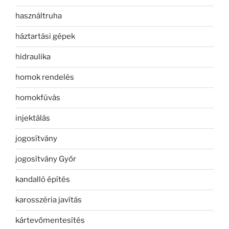
használtruha
háztartási gépek
hidraulika
homok rendelés
homokfúvás
injektálás
jogosítvány
jogosítvány Győr
kandalló építés
karosszéria javítás
kártevőmentesítés