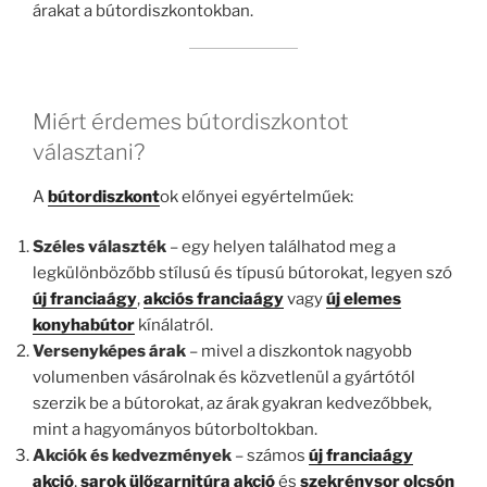
árakat a bútordiszkontokban.
Miért érdemes bútordiszkontot
választani?
A
bútordiszkont
ok előnyei egyértelműek:
Széles választék
– egy helyen találhatod meg a
legkülönbözőbb stílusú és típusú bútorokat, legyen szó
új franciaágy
,
akciós franciaágy
vagy
új elemes
konyhabútor
kínálatról.
Versenyképes árak
– mivel a diszkontok nagyobb
volumenben vásárolnak és közvetlenül a gyártótól
szerzik be a bútorokat, az árak gyakran kedvezőbbek,
mint a hagyományos bútorboltokban.
Akciók és kedvezmények
– számos
új franciaágy
akció
,
sarok ülőgarnitúra akció
és
szekrénysor olcsón