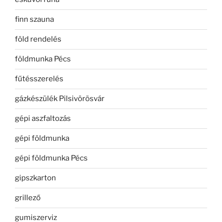
finn szauna
föld rendelés
földmunka Pécs
fűtésszerelés
gázkészülék Pilsivörösvár
gépi aszfaltozás
gépi földmunka
gépi földmunka Pécs
gipszkarton
grillező
gumiszerviz