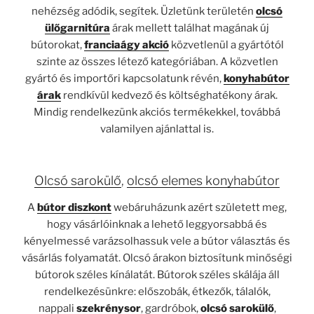
nehézség adódik, segítek. Üzletünk területén
olcsó
ülőgarnitúra
árak mellett találhat magának új
bútorokat,
franciaágy akció
közvetlenül a gyártótól
szinte az összes létező kategóriában. A közvetlen
gyártó és importőri kapcsolatunk révén,
konyhabútor
árak
rendkívül kedvező és költséghatékony árak.
Mindig rendelkezünk akciós termékekkel, továbbá
valamilyen ajánlattal is.
Olcsó sarokülő
,
olcsó elemes konyhabútor
A
bútor diszkont
webáruházunk azért született meg,
hogy vásárlóinknak a lehető leggyorsabbá és
kényelmessé varázsolhassuk vele a bútor választás és
vásárlás folyamatát. Olcsó árakon biztosítunk minőségi
bútorok széles kínálatát. Bútorok széles skálája áll
rendelkezésünkre: előszobák, étkezők, tálalók,
nappali
szekrénysor
, gardróbok,
olcsó sarokülő
,