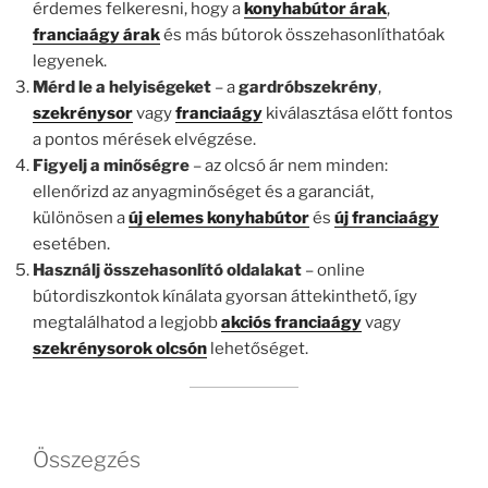
érdemes felkeresni, hogy a
konyhabútor árak
,
franciaágy árak
és más bútorok összehasonlíthatóak
legyenek.
Mérd le a helyiségeket
– a
gardróbszekrény
,
szekrénysor
vagy
franciaágy
kiválasztása előtt fontos
a pontos mérések elvégzése.
Figyelj a minőségre
– az olcsó ár nem minden:
ellenőrizd az anyagminőséget és a garanciát,
különösen a
új elemes konyhabútor
és
új franciaágy
esetében.
Használj összehasonlító oldalakat
– online
bútordiszkontok kínálata gyorsan áttekinthető, így
megtalálhatod a legjobb
akciós franciaágy
vagy
szekrénysorok olcsón
lehetőséget.
Összegzés