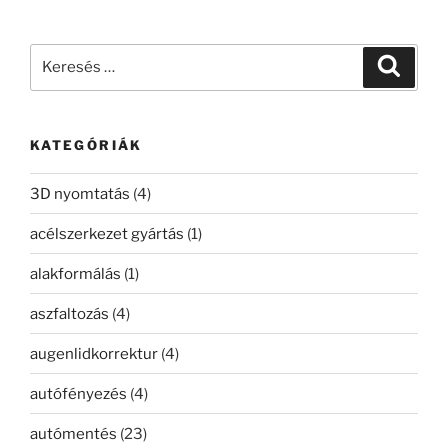
Keresés
Keresé
a
következő
kifejezésre:
KATEGÓRIÁK
3D nyomtatás
(4)
acélszerkezet gyártás
(1)
alakformálás
(1)
aszfaltozás
(4)
augenlidkorrektur
(4)
autófényezés
(4)
autómentés
(23)