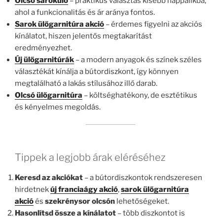
Olcsó sarokülő
– praktikus választás kisebb nappalikba,
ahol a funkcionalitás és ár aránya fontos.
Sarok ülőgarnitúra akció
– érdemes figyelni az akciós
kínálatot, hiszen jelentős megtakarítást
eredményezhet.
Új ülőgarnitúrák
– a modern anyagok és színek széles
választékát kínálja a bútordiszkont, így könnyen
megtalálható a lakás stílusához illő darab.
Olcsó ülőgarnitúra
– költséghatékony, de esztétikus
és kényelmes megoldás.
Tippek a legjobb árak eléréséhez
Keresd az akciókat
– a bútordiszkontok rendszeresen
hirdetnek
új franciaágy akció
,
sarok ülőgarnitúra
akció
és
szekrénysor olcsón
lehetőségeket.
Hasonlítsd össze a kínálatot
– több diszkontot is