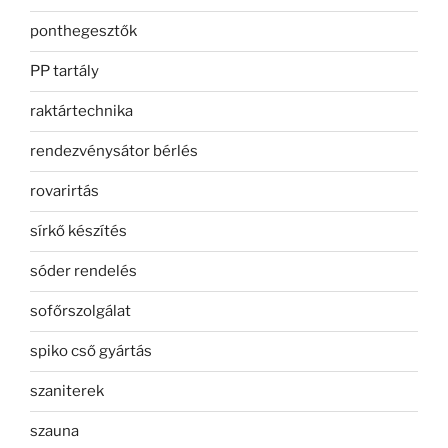
ponthegesztők
PP tartály
raktártechnika
rendezvénysátor bérlés
rovarirtás
sírkő készítés
sóder rendelés
sofőrszolgálat
spiko cső gyártás
szaniterek
szauna