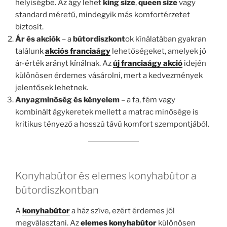
helyiségbe. Az ágy lehet
king size
,
queen size
vagy
standard méretű, mindegyik más komfortérzetet
biztosít.
Ár és akciók
– a
bútordiszkont
ok kínálatában gyakran
találunk
akciós franciaágy
lehetőségeket, amelyek jó
ár-érték arányt kínálnak. Az
új franciaágy akció
idején
különösen érdemes vásárolni, mert a kedvezmények
jelentősek lehetnek.
Anyagminőség és kényelem
– a fa, fém vagy
kombinált ágykeretek mellett a matrac minősége is
kritikus tényező a hosszú távú komfort szempontjából.
Konyhabútor és elemes konyhabútor a
bútordiszkontban
A
konyhabútor
a ház szíve, ezért érdemes jól
megválasztani. Az
elemes konyhabútor
különösen