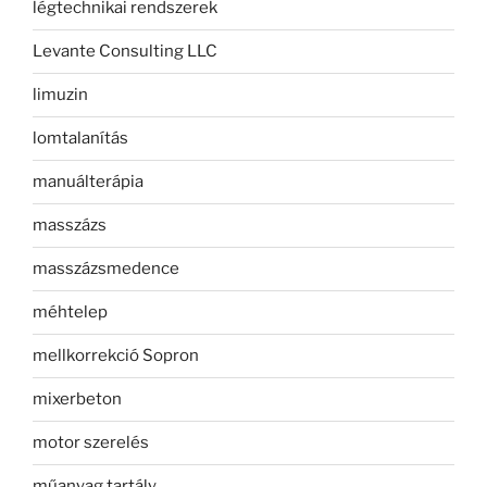
légtechnikai rendszerek
Levante Consulting LLC
limuzin
lomtalanítás
manuálterápia
masszázs
masszázsmedence
méhtelep
mellkorrekció Sopron
mixerbeton
motor szerelés
műanyag tartály