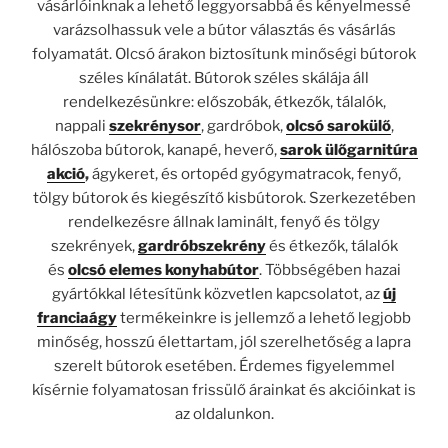
vásárlóinknak a lehető leggyorsabbá és kényelmessé
varázsolhassuk vele a bútor választás és vásárlás
folyamatát. Olcsó árakon biztosítunk minőségi bútorok
széles kínálatát. Bútorok széles skálája áll
rendelkezésünkre: előszobák, étkezők, tálalók,
nappali
szekrénysor
, gardróbok,
olcsó sarokülő
,
hálószoba bútorok, kanapé, heverő,
sarok ülőgarnitúra
akció
,
ágykeret, és ortopéd gyógymatracok, fenyő,
tölgy bútorok és kiegészítő kisbútorok. Szerkezetében
rendelkezésre állnak laminált, fenyő és tölgy
szekrények,
gardróbszekrény
és étkezők, tálalók
és
olcsó elemes konyhabútor
. Többségében hazai
gyártókkal létesítünk közvetlen kapcsolatot, az
új
franciaágy
termékeinkre is jellemző a lehető legjobb
minőség, hosszú élettartam, jól szerelhetőség a lapra
szerelt bútorok esetében. Érdemes figyelemmel
kísérnie folyamatosan frissülő árainkat és akcióinkat is
az oldalunkon.