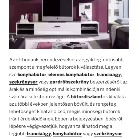
Az otthonunk berendezésekor az egyik legfontosabb
szempont a megfelelő bútorok kiválasztása. Legyen
szó
konyhabútor
,
elemes konyhabútor
,
franciaágy
,
szekrénysor
vagy
gardróbszekrény
beszerzéséről, az
árak és a minőség optimális kombinációja mindenki
számára kulcsfontosságú. A
bútordiszkont
ok kínálata
az utóbbi években jelentősen bővült, és rengeteg
lehetőséget kínál az olcsó, mégis minőségi bútorok
iránt érdeklődőknek. Ebben a bejegyzésben lépésről
lépésre végigvezetjük, hogyan találhatod meg a
legjobb
franciaágy
,
konyhabútor
vagy
szekrénysor