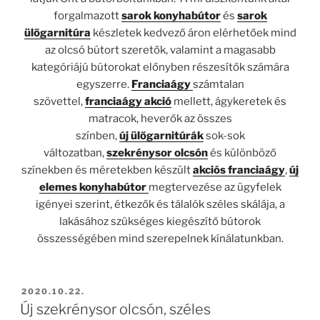
forgalmazott
sarok konyhabútor
és
sarok
ülőgarnitúra
készletek kedvező áron elérhetőek mind
az olcsó bútort szeretők, valamint a magasabb
kategóriájú bútorokat előnyben részesítők számára
egyszerre.
Franciaágy
számtalan
szövettel,
franciaágy akció
mellett, ágykeretek és
matracok, heverők az összes
színben,
új
ülőgarnitúrák
sok-sok
változatban,
szekrénysor olcsón
és különböző
színekben és méretekben készült
akciós franciaágy
,
új
elemes konyhabútor
megtervezése az ügyfelek
igényei szerint, étkezők és tálalók széles skálája, a
lakásához szükséges kiegészítő bútorok
összességében mind szerepelnek kínálatunkban.
BEKÜLDVE:
2020.10.22.
Új szekrénysor olcsón, széles