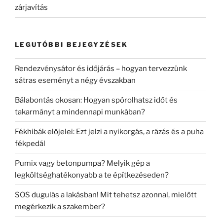
zárjavítás
LEGUTÓBBI BEJEGYZÉSEK
Rendezvénysátor és időjárás – hogyan tervezzünk
sátras eseményt a négy évszakban
Bálabontás okosan: Hogyan spórolhatsz időt és
takarmányt a mindennapi munkában?
Fékhibák előjelei: Ezt jelzi a nyikorgás, a rázás és a puha
fékpedál
Pumix vagy betonpumpa? Melyik gép a
legköltséghatékonyabb a te építkezéseden?
SOS dugulás a lakásban! Mit tehetsz azonnal, mielőtt
megérkezik a szakember?