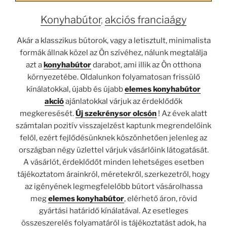
Konyhabútor
,
akciós franciaágy
Akár a klasszikus bútorok, vagy a letisztult, minimalista
formák állnak közel az Ön szívéhez, nálunk megtalálja
azt a
konyhabútor
darabot, ami illik az Ön otthona
környezetébe. Oldalunkon folyamatosan frissülő
kínálatokkal, újabb és újabb
elemes konyhabútor
akció
ajánlatokkal várjuk az érdeklődők
megkeresését.
Új szekrénysor olcsón
! Az évek alatt
számtalan pozitív visszajelzést kaptunk megrendelőink
felől, ezért fejlődésünknek köszönhetően jelenleg az
országban négy üzlettel várjuk vásárlóink látogatását.
A vásárlót, érdeklődőt minden lehetséges esetben
tájékoztatom árainkról, méretekről, szerkezetről, hogy
az igényének legmegfelelőbb bútort vásárolhassa
meg
elemes konyhabútor
, elérhető áron, rövid
gyártási határidő kínálatával. Az esetleges
összeszerelés folyamatáról is tájékoztatást adok, ha