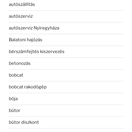
autószállítás
autószerviz
autószerviz Nyíregyháza
Balatoni hajózás
bérszámfejtés kiszervezés
betonozás
bobcat
bobcat rakodógép
bója
bútor
bútor diszkont