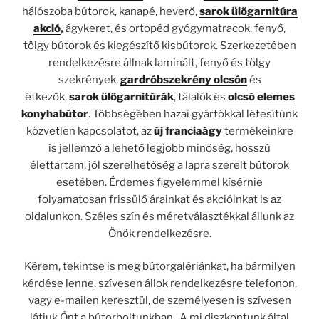
hálószoba bútorok, kanapé, heverő,
sarok ülőgarnitúra
akció
,
ágykeret, és ortopéd gyógymatracok, fenyő,
tölgy bútorok és kiegészítő kisbútorok. Szerkezetében
rendelkezésre állnak laminált, fenyő és tölgy
szekrények,
gardróbszekrény olcsón
és
étkezők,
sarok ülőgarnitúrák
, tálalók és
olcsó elemes
konyhabútor
. Többségében hazai gyártókkal létesítünk
közvetlen kapcsolatot, az
új franciaágy
termékeinkre
is jellemző a lehető legjobb minőség, hosszú
élettartam, jól szerelhetőség a lapra szerelt bútorok
esetében. Érdemes figyelemmel kísérnie
folyamatosan frissülő árainkat és akcióinkat is az
oldalunkon. Széles szín és méretválasztékkal állunk az
Önök rendelkezésre.
Kérem, tekintse is meg bútorgalériánkat, ha bármilyen
kérdése lenne, szívesen állok rendelkezésre telefonon,
vagy e-mailen keresztül, de személyesen is szívesen
látjuk Önt a bútorboltunkban. A mi diszkontunk által