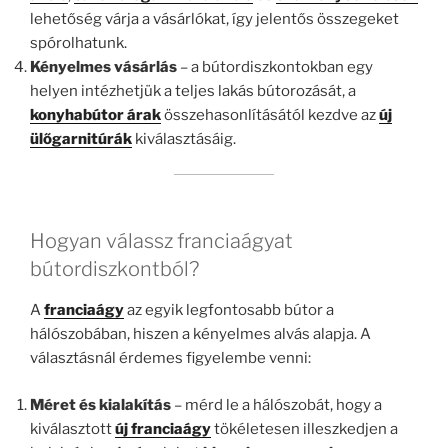
lehetőség várja a vásárlókat, így jelentős összegeket
spórolhatunk.
Kényelmes vásárlás
– a bútordiszkontokban egy
helyen intézhetjük a teljes lakás bútorozását, a
konyhabútor árak
összehasonlításától kezdve az
új
ülőgarnitúrák
kiválasztásáig.
Hogyan válassz franciaágyat
bútordiszkontból?
A
franciaágy
az egyik legfontosabb bútor a
hálószobában, hiszen a kényelmes alvás alapja. A
választásnál érdemes figyelembe venni:
Méret és kialakítás
– mérd le a hálószobát, hogy a
kiválasztott
új franciaágy
tökéletesen illeszkedjen a