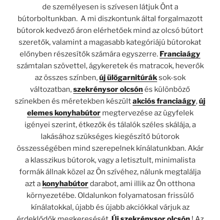
de személyesen is szívesen látjuk Önt a
bútorboltunkban. A mi diszkontunk által forgalmazott
bútorok kedvező áron elérhetőek mind az olcsó bútort
szeretők, valamint a magasabb kategóriájú bútorokat
előnyben részesítők számára egyszerre.
Franciaágy
számtalan szövettel, ágykeretek és matracok, heverők
az összes színben,
új
ülőgarnitúrák
sok-sok
változatban,
szekrénysor olcsón
és különböző
színekben és méretekben készült
akciós franciaágy
,
új
elemes konyhabútor
megtervezése az ügyfelek
igényei szerint, étkezők és tálalók széles skálája, a
lakásához szükséges kiegészítő bútorok
összességében mind szerepelnek kínálatunkban. Akár
a klasszikus bútorok, vagy a letisztult, minimalista
formák állnak közel az Ön szívéhez, nálunk megtalálja
azt a
konyhabútor
darabot, ami illik az Ön otthona
környezetébe. Oldalunkon folyamatosan frissülő
kínálatokkal, újabb és újabb akciókkal várjuk az
érdeklődők megkeresését.
Új szekrénysor olcsón
! Az