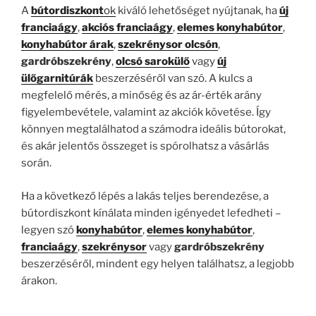
A
bútordiszkont
ok
kiváló lehetőséget nyújtanak, ha
új
franciaágy
,
akciós franciaágy
,
elemes konyhabútor
,
konyhabútor árak
,
szekrénysor olcsón
,
gardróbszekrény
,
olcsó sarokülő
vagy
új
ülőgarnitúrák
beszerzéséről van szó. A kulcs a
megfelelő mérés, a minőség és az ár-érték arány
figyelembevétele, valamint az akciók követése. Így
könnyen megtalálhatod a számodra ideális bútorokat,
és akár jelentős összeget is spórolhatsz a vásárlás
során.
Ha a következő lépés a lakás teljes berendezése, a
bútordiszkont kínálata minden igényedet lefedheti –
legyen szó
konyhabútor
,
elemes konyhabútor
,
franciaágy
,
szekrénysor
vagy
gardróbszekrény
beszerzéséről, mindent egy helyen találhatsz, a legjobb
árakon.