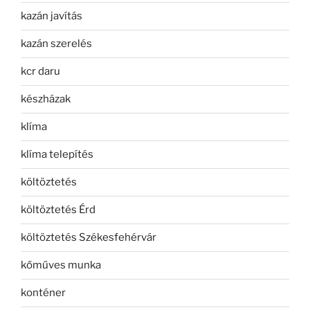
kazán javítás
kazán szerelés
kcr daru
készházak
klíma
klíma telepítés
költöztetés
költöztetés Érd
költöztetés Székesfehérvár
kőműves munka
konténer