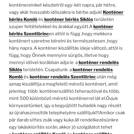
konténereinket készletről egy-két napra, pár hétre,
vagy akár hosszabb időszakra is bérbe adjuk!
Konténer
bérlés Komló
és
konténer bérlés Siklós
területén
szuper feltételekkel és árakkal együtt.A
konténer
bérlés Szentlőrinc
en attól is függ ,hogy mekkora
konténert szeretne bérelni és természetesen ,hogy
hány napra. A konténer kiszállítás ideje változó, attól is
függ, hogy Önnek mennyire sürgős, illetve hogy
mennyi idővel korábban adja le a
konténer rendelés
Siklós
területén. Csapatunk a
konténer rendelés
Komló
és
konténer rendelés Szentlőrinc
után még
aznap kiszállítja a megfelelő méretű konténert, amit
jelenleg több konténerszállító teherautóval és több,
mint 500 különböző méretű konténerrel lát el.Óvjuk
környezetünket, így a begyűjtött hulladék nagy részét
az újrahasznosítók telephelyére szállítjuk!!!Amikor csak
pár darab sittes zsák vagy kuka áll rendelkezésünkre
egy lakáskiürítés során, akkor jó szolgálatot tehet