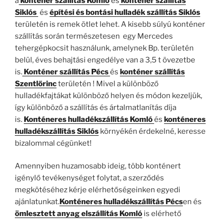
a
konténer szállítás Komló
és
konténer szállítás
Siklós
és
építési és bontási hulladék szállítás Siklós
területén is remek ötlet lehet. A kisebb súlyú konténer
szállítás során természetesen egy Mercedes
tehergépkocsit használunk, amelynek Bp. területén
belül, éves behajtási engedélye van a 3,5 t övezetbe
is.
Konténer szállítás Pécs
és
konténer szállítás
Szentlőrinc
területén ! Mivel a különböző
hulladékfajtákat különböző helyen és módon kezeljük,
így különböző a szállítás és ártalmatlanítás díja
is.
Konténeres hulladékszállítás Komló
és
konténeres
hulladékszállítás Siklós
környékén érdekelné, keresse
bizalommal cégünket!
Amennyiben huzamosabb ideig, több konténert
igénylő tevékenységet folytat, a szerződés
megkötéséhez kérje elérhetőségeinken egyedi
ajánlatunkat.
Konténeres hulladékszállítás Pécs
en és
ömlesztett anyag elszállítás Komló
is elérhető