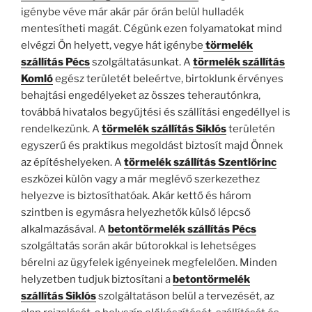
igénybe véve már akár pár órán belül hulladék
mentesítheti magát. Cégünk ezen folyamatokat mind
elvégzi Ön helyett, vegye hát igénybe
törmelék
szállítás Pécs
szolgáltatásunkat. A
törmelék szállítás
Komló
egész területét beleértve, birtoklunk érvényes
behajtási engedélyeket az összes teherautónkra,
továbbá hivatalos begyűjtési és szállítási engedéllyel is
rendelkezünk. A
törmelék szállítás Siklós
területén
egyszerű és praktikus megoldást biztosít majd Önnek
az építéshelyeken. A
törmelék szállítás Szentlőrinc
eszközei külön vagy a már meglévő szerkezethez
helyezve is biztosíthatóak. Akár kettő és három
szintben is egymásra helyezhetők külső lépcső
alkalmazásával. A
betontörmelék szállítás Pécs
szolgáltatás során akár bútorokkal is lehetséges
bérelni az ügyfelek igényeinek megfelelően. Minden
helyzetben tudjuk biztosítani a
betontörmelék
szállítás
Siklós
szolgáltatáson belül a tervezését, az