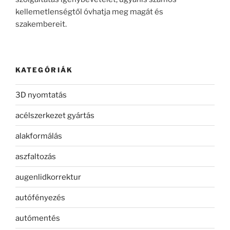
kellemetlenségtől óvhatja meg magát és
szakembereit.
KATEGÓRIÁK
3D nyomtatás
acélszerkezet gyártás
alakformálás
aszfaltozás
augenlidkorrektur
autófényezés
autómentés