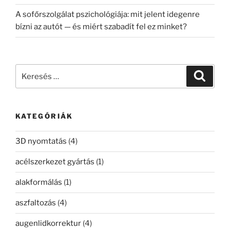
A sofőrszolgálat pszichológiája: mit jelent idegenre
bízni az autót — és miért szabadít fel ez minket?
Keresés
Keresé
a
következő
kifejezésre:
KATEGÓRIÁK
3D nyomtatás
(4)
acélszerkezet gyártás
(1)
alakformálás
(1)
aszfaltozás
(4)
augenlidkorrektur
(4)