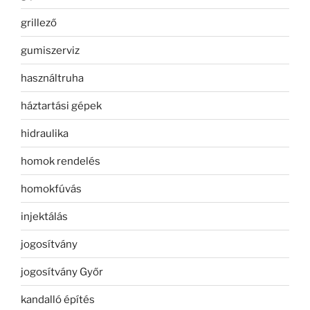
grillező
gumiszerviz
használtruha
háztartási gépek
hidraulika
homok rendelés
homokfúvás
injektálás
jogosítvány
jogosítvány Győr
kandalló építés