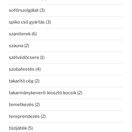
sofőrszolgálat
(3)
spiko cső gyártás
(3)
szaniterek
(6)
szauna
(2)
szélvédőcsere
(1)
szobafestés
(4)
takarító cég
(2)
takarmánykeverő-kiosztó kocsik
(2)
temetkezés
(2)
tereprendezés
(2)
tűzijáték
(5)