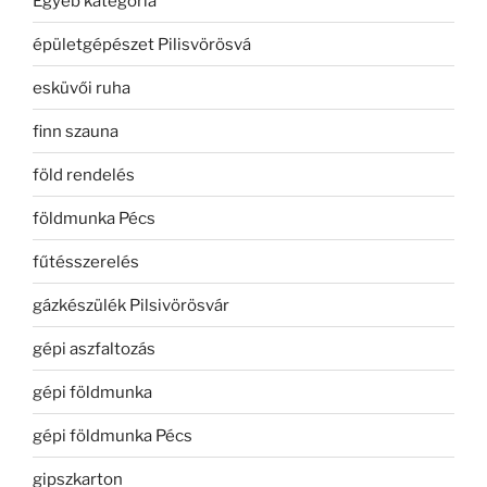
Egyéb kategória
épületgépészet Pilisvörösvá
esküvői ruha
finn szauna
föld rendelés
földmunka Pécs
fűtésszerelés
gázkészülék Pilsivörösvár
gépi aszfaltozás
gépi földmunka
gépi földmunka Pécs
gipszkarton