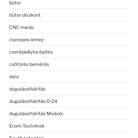
bútor
bútor diszkont
CNC marás
cserepes lemez
cserépkályha építés
csőtörés bemérés
daru
duguláselhárítás
duguláselhárítás 0-24
duguláselhárítás Miskolc
Ecom Testvérek