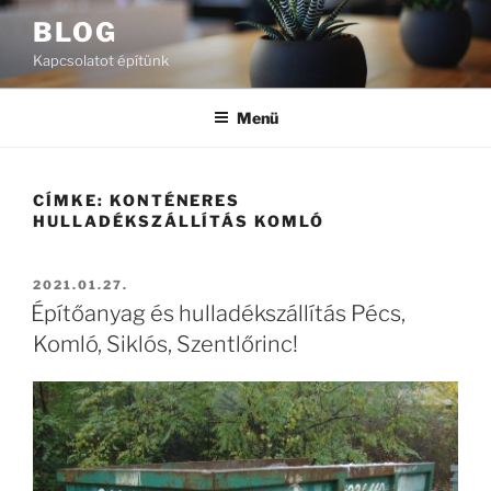
Tartalomhoz
BLOG
Kapcsolatot építünk
Menü
CÍMKE:
KONTÉNERES
HULLADÉKSZÁLLÍTÁS KOMLÓ
BEKÜLDVE:
2021.01.27.
Építőanyag és hulladékszállítás Pécs,
Komló, Siklós, Szentlőrinc!