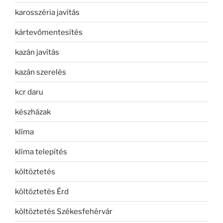
karosszéria javítás
kártevőmentesítés
kazán javítás
kazán szerelés
kcr daru
készházak
klíma
klíma telepítés
költöztetés
költöztetés Érd
költöztetés Székesfehérvár