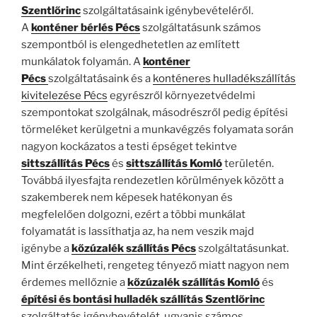
Szentlőrinc
szolgáltatásaink igénybevételéről.
A
konténer bérlés Pécs
szolgáltatásunk számos
szempontból is elengedhetetlen az említett
munkálatok folyamán. A
konténer
Pécs
szolgáltatásaink és a
konténeres hulladékszállítás
kivitelezése Pécs
egyrészről környezetvédelmi
szempontokat szolgálnak, másodrészről pedig építési
törmeléket kerülgetni a munkavégzés folyamata során
nagyon kockázatos a testi épséget tekintve
sittszállítás Pécs
és
sittszállítás Komló
területén.
Továbbá ilyesfajta rendezetlen körülmények között a
szakemberek nem képesek hatékonyan és
megfelelően dolgozni, ezért a többi munkálat
folyamatát is lassíthatja az, ha nem veszik majd
igénybe a
kőzúzalék szállítás Pécs
szolgáltatásunkat.
Mint érzékelheti, rengeteg tényező miatt nagyon nem
érdemes mellőznie a
kőzúzalék szállítás Komló
és
építési és bontási hulladék szállítás Szentlőrinc
szolgáltatás igénybevételét, ugyanis számos