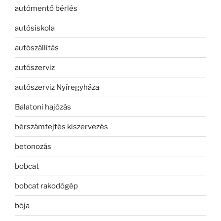
autómentő bérlés
autósiskola
autószállítás
autószerviz
autószerviz Nyíregyháza
Balatoni hajózás
bérszámfejtés kiszervezés
betonozás
bobcat
bobcat rakodógép
bója