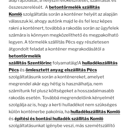
alap rajzolását, a helyszín előkészítését, szállítását és
összeszerelését. A
betontörmelék szállítás
Komló
szolgáltatás során a konténer helyét az alapján
válasszuk ki, ahogy autónk majd le és fel lesz képes
rakni a konténert, továbbá a rakodás során az ügyfelek
számára is könnyen megközelíthető és megpakolható
legyen. A törmelék szállítás Pécs egy részletesen
átgondolt feladat a konténer megrakodásától a
betontörmelék
szállítás
Szentlőrinc
folyamatáig!A
h
ulladékszállítás
Pécs
és
ömlesztett anyag elszállítás Pécs
szolgáltatásunk során a konténereket, amelyet
megrendel akár egy hétig is használhatja, nem
számítunk fel plusz költségeket a hosszadalmasabb
rakodás esetén. Továbbá megrendelőink kényelmét
szolgálja az is, hogy a kerti hulladékot nem szükséges
külön konténerbe pakolnia, ha
hulladékszállítás Komló
és
építési és bontási hulladék szállítás Komló
szolgáltatásunkat igénybe veszi, más szemétszállító