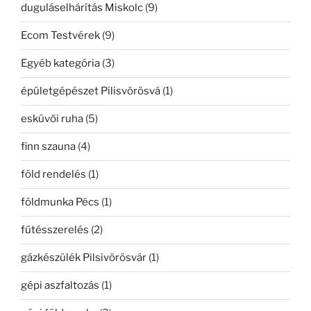
duguláselhárítás Miskolc
(9)
Ecom Testvérek
(9)
Egyéb kategória
(3)
épületgépészet Pilisvörösvá
(1)
esküvői ruha
(5)
finn szauna
(4)
föld rendelés
(1)
földmunka Pécs
(1)
fűtésszerelés
(2)
gázkészülék Pilsivörösvár
(1)
gépi aszfaltozás
(1)