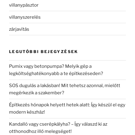
villanypásztor
villanyszerelés
zárjavítás
LEGUTÓBBI BEJEGYZÉSEK
Pumix vagy betonpumpa? Melyik gép a
legköltséghatékonyabb a te építkezéseden?
SOS dugulás a lakásban! Mit tehetsz azonnal, mielőtt
megérkezik a szakember?
Építkezés hónapok helyett hetek alatt: Így készül el egy
modern készház!
Kandalló vagy cserépkályha? – Így válaszd ki az
otthonodhoz illő melegséget!