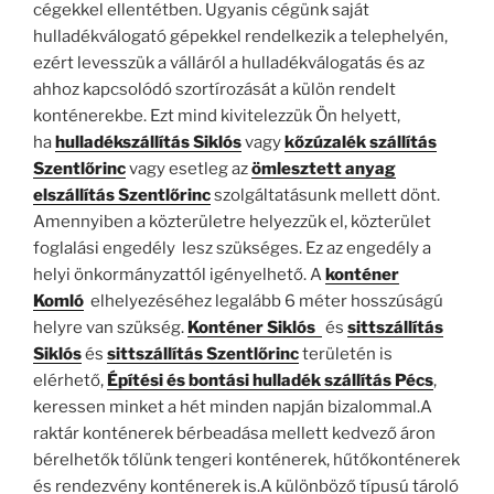
cégekkel ellentétben. Ugyanis cégünk saját
hulladékválogató gépekkel rendelkezik a telephelyén,
ezért levesszük a válláról a hulladékválogatás és az
ahhoz kapcsolódó szortírozását a külön rendelt
konténerekbe. Ezt mind kivitelezzük Ön helyett,
ha
hulladékszállítás Siklós
vagy
kőzúzalék szállítás
Szentlőrinc
vagy esetleg az
ömlesztett anyag
elszállítás Szentlőrinc
szolgáltatásunk mellett dönt.
Amennyiben a közterületre helyezzük el, közterület
foglalási engedély lesz szükséges. Ez az engedély a
helyi önkormányzattól igényelhető. A
konténer
Komló
elhelyezéséhez legalább 6 méter hosszúságú
helyre van szükség.
Konténer Siklós
és
sittszállítás
Siklós
és
sittszállítás Szentlőrinc
területén is
elérhető,
Építési és bontási hulladék szállítás Pécs
,
keressen minket a hét minden napján bizalommal.A
raktár konténerek bérbeadása mellett kedvező áron
bérelhetők tőlünk tengeri konténerek, hűtőkonténerek
és rendezvény konténerek is.A különböző típusú tároló