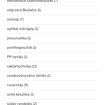
nemzetközi szállítmányozás
(7)
olajcsere Budaörs
(1)
öntöde
(7)
optikai mérőgép
(1)
pneumatika
(1)
ponthegesztők
(1)
PP tartály
(1)
raktártechnika
(11)
rendezvénysátor bérlés
(1)
rovarirtás
(9)
sírkő készítés
(1)
sóder rendelés
(2)