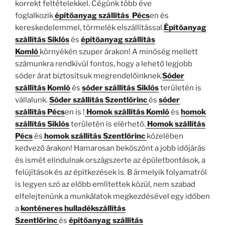
korrekt feltételekkel. Cégünk több éve
foglalkozik
építőanyag szállítás Pécs
en és
kereskedelemmel, törmelék elszállítással.
Építőanyag
szállítás Siklós
és
építőanyag szállítás
Komló
környékén szuper árakon! A minőség mellett
számunkra rendkívül fontos, hogy a lehető legjobb
sóder árat biztosítsuk megrendelőinknek.
Sóder
szállítás Komló
és
sóder szállítás Siklós
területén is
vállalunk.
Sóder szállítás Szentlőrinc
és
sóder
szállítás Pécs
en is !
Homok szállítás Komló
és
homok
szállítás Siklós
területén is elérhető.
Homok szállítás
Pécs
és
homok szállítás Szentlőrinc
közelében
kedvező árakon! Hamarosan beköszönt a jobb időjárás
és ismét elindulnak országszerte az épületbontások, a
felújítások és az építkezések is. B ármelyik folyamatról
is legyen szó az előbb említettek közül, nem szabad
elfelejtenünk a munkálatok megkezdésével egy időben
a
konténeres hulladékszállítás
Szentlőrinc
és
építőanyag szállítás