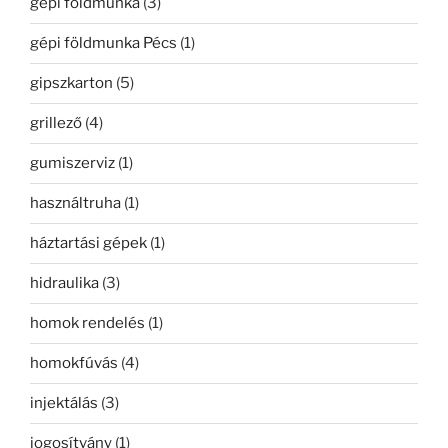
gépi földmunka
(3)
gépi földmunka Pécs
(1)
gipszkarton
(5)
grillező
(4)
gumiszerviz
(1)
használtruha
(1)
háztartási gépek
(1)
hidraulika
(3)
homok rendelés
(1)
homokfúvás
(4)
injektálás
(3)
jogosítvány
(1)