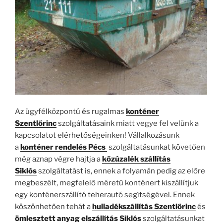
Az ügyfélközpontú és rugalmas
konténer
Szentlőrinc
szolgáltatásaink miatt vegye fel velünk a
kapcsolatot elérhetőségeinken! Vállalkozásunk
a
konténer rendelés Pécs
szolgáltatásunkat követően
még aznap végre hajtja a
kőzúzalék szállítás
Siklós
szolgáltatást is, ennek a folyamán pedig az előre
megbeszélt, megfelelő méretű konténert kiszállítjuk
egy konténerszállító teherautó segítségével. Ennek
köszönhetően tehát a
hulladékszállítás Szentlőrinc
és
ömlesztett anyag elszállítás Siklós
szolgáltatásunkat