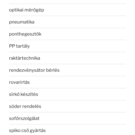
optikai mérőgép
pneumatika
ponthegesztők
PP tartály
raktártechnika
rendezvénysátor bérlés
rovarirtás
sírkő készítés
sóder rendelés
sofőrszolgálat
spiko cső gyártás