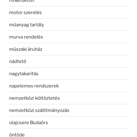
mixerbeton
motor szerelés
műanyag tartály
murva rendelés
műszaki áruház
nádtető
nagytakarítás
napelemes rendszerek
nemzetközi költöztetés
nemzetközi szállítmányozás
olajcsere Budaörs
öntöde