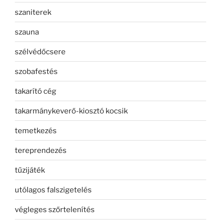
szaniterek
szauna
szélvédőcsere
szobafestés
takarító cég
takarmánykeverő-kiosztó kocsik
temetkezés
tereprendezés
tűzijáték
utólagos falszigetelés
végleges szőrtelenítés