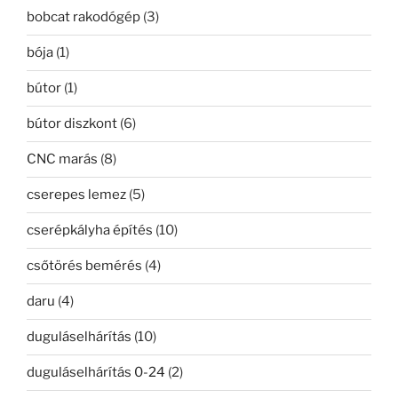
bobcat rakodógép
(3)
bója
(1)
bútor
(1)
bútor diszkont
(6)
CNC marás
(8)
cserepes lemez
(5)
cserépkályha építés
(10)
csőtörés bemérés
(4)
daru
(4)
duguláselhárítás
(10)
duguláselhárítás 0-24
(2)