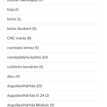
bobcat rakodógép
(3)
bója
(1)
bútor
(1)
bútor diszkont
(6)
CNC marás
(8)
cserepes lemez
(5)
cserépkályha építés
(10)
csőtörés bemérés
(4)
daru
(4)
duguláselhárítás
(10)
duguláselhárítás 0-24
(2)
duguláselhárítás Miskolc
(9)