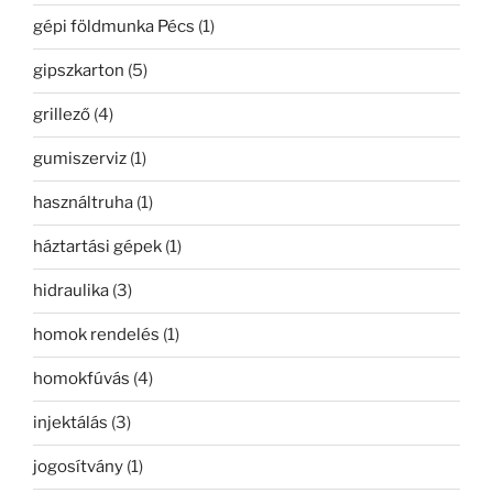
gépi földmunka Pécs
(1)
gipszkarton
(5)
grillező
(4)
gumiszerviz
(1)
használtruha
(1)
háztartási gépek
(1)
hidraulika
(3)
homok rendelés
(1)
homokfúvás
(4)
injektálás
(3)
jogosítvány
(1)