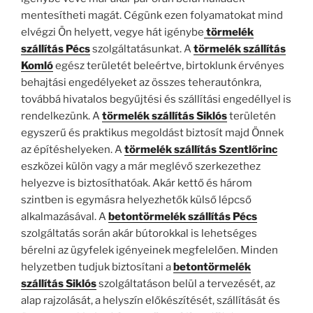
mentesítheti magát. Cégünk ezen folyamatokat mind
elvégzi Ön helyett, vegye hát igénybe
törmelék
szállítás Pécs
szolgáltatásunkat. A
törmelék szállítás
Komló
egész területét beleértve, birtoklunk érvényes
behajtási engedélyeket az összes teherautónkra,
továbbá hivatalos begyűjtési és szállítási engedéllyel is
rendelkezünk. A
törmelék szállítás Siklós
területén
egyszerű és praktikus megoldást biztosít majd Önnek
az építéshelyeken. A
törmelék szállítás Szentlőrinc
eszközei külön vagy a már meglévő szerkezethez
helyezve is biztosíthatóak. Akár kettő és három
szintben is egymásra helyezhetők külső lépcső
alkalmazásával. A
betontörmelék szállítás Pécs
szolgáltatás során akár bútorokkal is lehetséges
bérelni az ügyfelek igényeinek megfelelően. Minden
helyzetben tudjuk biztosítani a
betontörmelék
szállítás
Siklós
szolgáltatáson belül a tervezését, az
alap rajzolását, a helyszín előkészítését, szállítását és