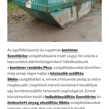
Az ügyfélközpontú és rugalmas
konténer
Szentlőrinc
szolgáltatásaink miatt vegye fel velünk a
kapcsolatot elérhetőségeinken! Vállalkozásunk
a
konténer rendelés Pécs
szolgáltatásunkat követően
még aznap végre hajtja a
kőzúzalék szállítás
Siklós
szolgáltatást is, ennek a folyamán pedig az előre
megbeszélt, megfelelő méretű konténert kiszállítjuk
egy konténerszállító teherautó segítségével. Ennek
köszönhetően tehát a
hulladékszállítás Szentlőrinc
és
ömlesztett anyag elszállítás Siklós
szolgáltatásunkat
igénybe véve már akár pár órán belül hulladék