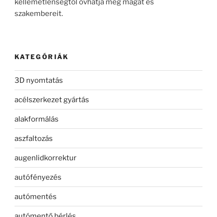
kellemetlenségtől óvhatja meg magát és
szakembereit.
KATEGÓRIÁK
3D nyomtatás
acélszerkezet gyártás
alakformálás
aszfaltozás
augenlidkorrektur
autófényezés
autómentés
autómentő bérlés