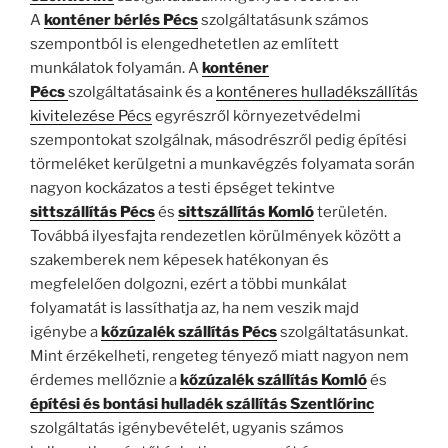
A
konténer bérlés Pécs
szolgáltatásunk számos
szempontból is elengedhetetlen az említett
munkálatok folyamán. A
konténer
Pécs
szolgáltatásaink és a
konténeres hulladékszállítás
kivitelezése Pécs
egyrészről környezetvédelmi
szempontokat szolgálnak, másodrészről pedig építési
törmeléket kerülgetni a munkavégzés folyamata során
nagyon kockázatos a testi épséget tekintve
sittszállítás Pécs
és
sittszállítás Komló
területén.
Továbbá ilyesfajta rendezetlen körülmények között a
szakemberek nem képesek hatékonyan és
megfelelően dolgozni, ezért a többi munkálat
folyamatát is lassíthatja az, ha nem veszik majd
igénybe a
kőzúzalék szállítás Pécs
szolgáltatásunkat.
Mint érzékelheti, rengeteg tényező miatt nagyon nem
érdemes mellőznie a
kőzúzalék szállítás Komló
és
építési és bontási hulladék szállítás Szentlőrinc
szolgáltatás igénybevételét, ugyanis számos