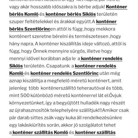
vagy akár hosszabb időszakra is bérbe adjuk!
Konténer
bérlés Komló
és
konténer bérlés Siklós
területén
szuper feltételekkel és árakkal együtt.A
konténer
bérlés Szentlőrinc
en attól is függ ,hogy mekkora
konténert szeretne bérelni és természetesen ,hogy
hány napra. A konténer kiszállítás ideje változó, attól is
függ, hogy Önnek mennyire sürgős, illetve hogy
mennyi idővel korábban adja le a
konténer rendelés
Siklós
területén. Csapatunk a
konténer rendelés
Komló
és
konténer rendelés Szentlőrinc
után még
aznap kiszállítja a megfelelő méretű konténert, amit
jelenleg több konténerszállító teherautóval és több,
mint 500 különböző méretű konténerrel lát el.Óvjuk
környezetünket, így a begyűjtött hulladék nagy részét
az újrahasznosítók telephelyére szállítjuk!!!Amikor csak
pár darab sittes zsák vagy kuka áll rendelkezésünkre
egy lakáskiürítés során, akkor jó szolgálatot tehet
a
konténer szállítás Komló
és
konténer szállítás