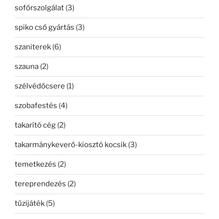
sofőrszolgálat
(3)
spiko cső gyártás
(3)
szaniterek
(6)
szauna
(2)
szélvédőcsere
(1)
szobafestés
(4)
takarító cég
(2)
takarmánykeverő-kiosztó kocsik
(3)
temetkezés
(2)
tereprendezés
(2)
tűzijáték
(5)