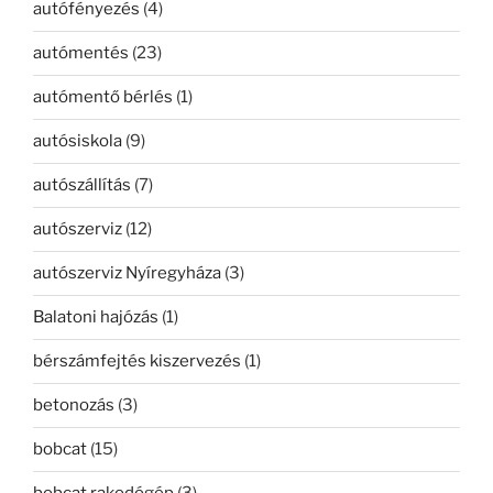
autófényezés
(4)
autómentés
(23)
autómentő bérlés
(1)
autósiskola
(9)
autószállítás
(7)
autószerviz
(12)
autószerviz Nyíregyháza
(3)
Balatoni hajózás
(1)
bérszámfejtés kiszervezés
(1)
betonozás
(3)
bobcat
(15)