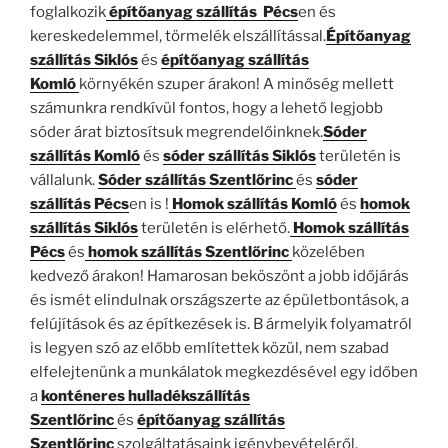
foglalkozik
építőanyag szállítás Pécs
en és
kereskedelemmel, törmelék elszállítással.
Építőanyag
szállítás Siklós
és
építőanyag szállítás
Komló
környékén szuper árakon! A minőség mellett
számunkra rendkívül fontos, hogy a lehető legjobb
sóder árat biztosítsuk megrendelőinknek.
Sóder
szállítás Komló
és
sóder szállítás Siklós
területén is
vállalunk.
Sóder szállítás Szentlőrinc
és
sóder
szállítás Pécs
en is !
Homok szállítás Komló
és
homok
szállítás Siklós
területén is elérhető.
Homok szállítás
Pécs
és
homok szállítás Szentlőrinc
közelében
kedvező árakon! Hamarosan beköszönt a jobb időjárás
és ismét elindulnak országszerte az épületbontások, a
felújítások és az építkezések is. B ármelyik folyamatról
is legyen szó az előbb említettek közül, nem szabad
elfelejtenünk a munkálatok megkezdésével egy időben
a
konténeres hulladékszállítás
Szentlőrinc
és
építőanyag szállítás
Szentlőrinc
szolgáltatásaink igénybevételéről.