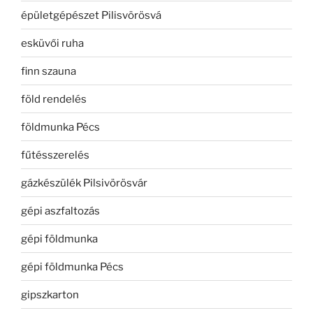
épületgépészet Pilisvörösvá
esküvői ruha
finn szauna
föld rendelés
földmunka Pécs
fűtésszerelés
gázkészülék Pilsivörösvár
gépi aszfaltozás
gépi földmunka
gépi földmunka Pécs
gipszkarton