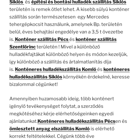
Siklós
és
építési és bontási hulladék szállítás Siklós
területén is remek ötlet lehet. A kisebb súlyú konténer
szállítás során természetesen egy Mercedes
tehergépkocsit használunk, amelynek Bp. területén
belül, éves behajtási engedélye van a 3,5 t övezetbe
is.
Konténer szállítás Pécs
és
konténer szállítás
Szentlőrinc
területén ! Mivel a különböző
hulladékfajtákat különböző helyen és módon kezeljük,
így különböző a szállítás és ártalmatlanítás díja
is.
Konténeres hulladékszállítás Komló
és
konténeres
hulladékszállítás Siklós
környékén érdekelné, keresse
bizalommal cégünket!
Amennyiben huzamosabb ideig, több konténert
igénylő tevékenységet folytat, a szerződés
megkötéséhez kérje elérhetőségeinken egyedi
ajánlatunkat.
Konténeres hulladékszállítás Pécs
en és
ömlesztett anyag elszállítás Komló
is elérhető
korrekt feltételekkel. Cégünk több éve