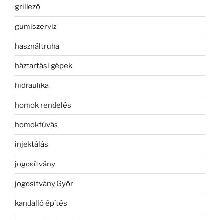
grillező
gumiszerviz
használtruha
háztartási gépek
hidraulika
homok rendelés
homokfúvás
injektálás
jogosítvány
jogosítvány Győr
kandalló építés