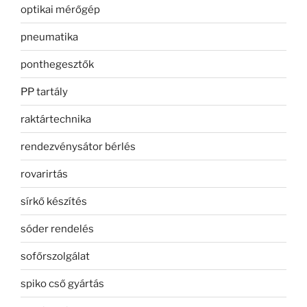
optikai mérőgép
pneumatika
ponthegesztők
PP tartály
raktártechnika
rendezvénysátor bérlés
rovarirtás
sírkő készítés
sóder rendelés
sofőrszolgálat
spiko cső gyártás