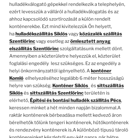
hulladékválogató gépekkel rendelkezik a telephelyén,
ezért levesszük a válláról a hulladékválogatás és az
ahhoz kapcsolódó szortírozását a külön rendelt
konténerekbe. Ezt mind kivitelezzük Ön helyett,
ha
hulladékszállítás Siklós
vagy
kőzúzalék szállítás
Szentlőrinc
vagy esetleg az
ömlesztett anyag
elszállítás Szentlőrinc
szolgáltatásunk mellett dönt.
Amennyiben a közterületre helyezzük el, közterület
foglalási engedély lesz szükséges. Ez az engedély a
helyi önkormányzattól igényelhető. A
konténer
Komló
elhelyezéséhez legalább 6 méter hosszúságú
helyre van szükség.
Konténer Siklós
és
sittszállítás
Siklós
és
sittszállítás Szentlőrinc
területén is
elérhető,
Építési és bontási hulladék szállítás Pécs
,
keressen minket a hét minden napján bizalommal.A
raktár konténerek bérbeadása mellett kedvező áron
bérelhetők tőlünk tengeri konténerek, hűtőkonténerek
és rendezvény konténerek is.A különböző típusú tároló
konténereinket készletről egy-két napra, pár hétre,