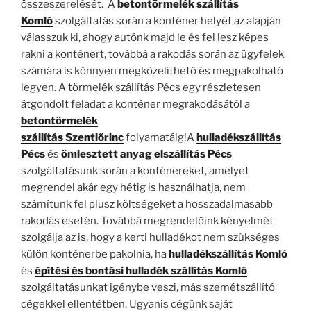
összeszerelését. A
betontörmelék szállítás
Komló
szolgáltatás során a konténer helyét az alapján
válasszuk ki, ahogy autónk majd le és fel lesz képes
rakni a konténert, továbbá a rakodás során az ügyfelek
számára is könnyen megközelíthető és megpakolható
legyen. A törmelék szállítás Pécs egy részletesen
átgondolt feladat a konténer megrakodásától a
betontörmelék
szállítás
Szentlőrinc
folyamatáig!A
h
ulladékszállítás
Pécs
és
ömlesztett anyag elszállítás Pécs
szolgáltatásunk során a konténereket, amelyet
megrendel akár egy hétig is használhatja, nem
számítunk fel plusz költségeket a hosszadalmasabb
rakodás esetén. Továbbá megrendelőink kényelmét
szolgálja az is, hogy a kerti hulladékot nem szükséges
külön konténerbe pakolnia, ha
hulladékszállítás Komló
és
építési és bontási hulladék szállítás Komló
szolgáltatásunkat igénybe veszi, más szemétszállító
cégekkel ellentétben. Ugyanis cégünk saját