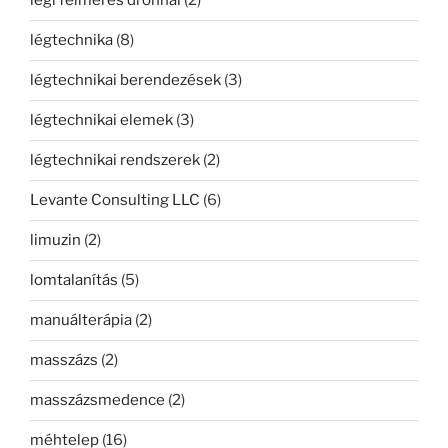
légi felmérés drónnal
(2)
légtechnika
(8)
légtechnikai berendezések
(3)
légtechnikai elemek
(3)
légtechnikai rendszerek
(2)
Levante Consulting LLC
(6)
limuzin
(2)
lomtalanítás
(5)
manuálterápia
(2)
masszázs
(2)
masszázsmedence
(2)
méhtelep
(16)