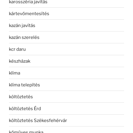
karosszéria javítás
kártevőmentesítés
kazán javítás
kazán szerelés
kcr daru
készházak
klíma
klíma telepítés
költöztetés
költöztetés Érd
költöztetés Székesfehérvár
kőműves munka