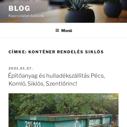
Tartalomhoz
BLOG
Kapcsolatot építünk
Menü
CÍMKE:
KONTÉNER RENDELÉS SIKLÓS
BEKÜLDVE:
2021.01.27.
Építőanyag és hulladékszállítás Pécs,
Komló, Siklós, Szentlőrinc!