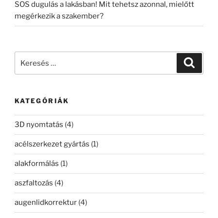
SOS dugulás a lakásban! Mit tehetsz azonnal, mielőtt
megérkezik a szakember?
Keresés
Keresé
a
következő
kifejezésre:
KATEGÓRIÁK
3D nyomtatás
(4)
acélszerkezet gyártás
(1)
alakformálás
(1)
aszfaltozás
(4)
augenlidkorrektur
(4)