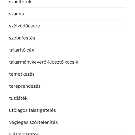
szaniterek
szauna
szélvédőcsere
szobafestés
takarító cég
takarmánykeverő-kiosztó kocsik
temetkezés
tereprendezés
tűzijáték
utólagos falszigetelés
végleges szőrtelenítés
villanypásztor