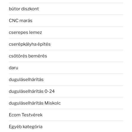
bútor diszkont
CNC marás
cserepes lemez
cserépkályha építés
csőtörés bemérés
daru
duguláselhárítás
duguláselhárítás 0-24
duguláselhárítás Miskolc
Ecom Testvérek
Egyéb kategória