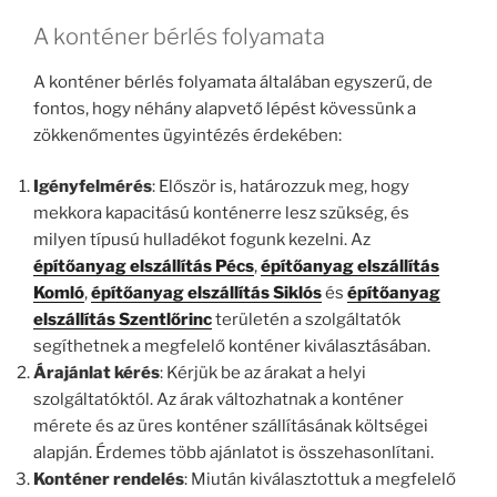
A konténer bérlés folyamata
A konténer bérlés folyamata általában egyszerű, de
fontos, hogy néhány alapvető lépést kövessünk a
zökkenőmentes ügyintézés érdekében:
Igényfelmérés
: Először is, határozzuk meg, hogy
mekkora kapacitású konténerre lesz szükség, és
milyen típusú hulladékot fogunk kezelni. Az
építőanyag elszállítás Pécs
,
építőanyag elszállítás
Komló
,
építőanyag elszállítás Siklós
és
építőanyag
elszállítás Szentlőrinc
területén a szolgáltatók
segíthetnek a megfelelő konténer kiválasztásában.
Árajánlat kérés
: Kérjük be az árakat a helyi
szolgáltatóktól. Az árak változhatnak a konténer
mérete és az üres konténer szállításának költségei
alapján. Érdemes több ajánlatot is összehasonlítani.
Konténer rendelés
: Miután kiválasztottuk a megfelelő