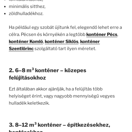
minimális sitthez,
zöldhulladékhoz.
Ha például egy szobát újítunk fel, elegendő lehet erre a
célra. Pécsen és környékén a legtöbb
konténer Pécs
,
konténer Komló
,
konténer Siklós
,
konténer
Szentlőrinc
szolgáltató tart ilyen méretet.
2. 6–8 m³ konténer – közepes
felújításokhoz
Ezt általában akkor ajánlják, ha a felújítás több
helyiséget érint, vagy nagyobb mennyiségű vegyes
hulladék keletkezik.
3. 8–12 m³ konténer – építkezésekhez,