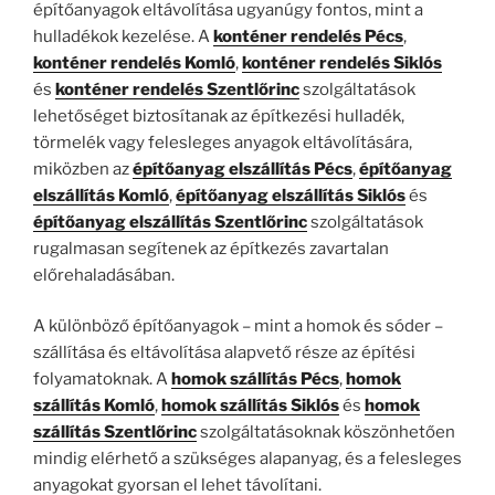
építőanyagok eltávolítása ugyanúgy fontos, mint a
hulladékok kezelése. A
konténer rendelés Pécs
,
konténer rendelés Komló
,
konténer rendelés Siklós
és
konténer rendelés Szentlőrinc
szolgáltatások
lehetőséget biztosítanak az építkezési hulladék,
törmelék vagy felesleges anyagok eltávolítására,
miközben az
építőanyag elszállítás Pécs
,
építőanyag
elszállítás Komló
,
építőanyag elszállítás Siklós
és
építőanyag elszállítás Szentlőrinc
szolgáltatások
rugalmasan segítenek az építkezés zavartalan
előrehaladásában.
A különböző építőanyagok – mint a homok és sóder –
szállítása és eltávolítása alapvető része az építési
folyamatoknak. A
homok szállítás Pécs
,
homok
szállítás Komló
,
homok szállítás Siklós
és
homok
szállítás Szentlőrinc
szolgáltatásoknak köszönhetően
mindig elérhető a szükséges alapanyag, és a felesleges
anyagokat gyorsan el lehet távolítani.