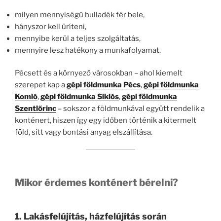
milyen mennyiségű hulladék fér bele,
hányszor kell üríteni,
mennyibe kerül a teljes szolgáltatás,
mennyire lesz hatékony a munkafolyamat.
Pécsett és a környező városokban – ahol kiemelt
szerepet kap a
gépi földmunka Pécs
,
gépi földmunka
Komló
,
gépi földmunka Siklós
,
gépi földmunka
Szentlőrinc
– sokszor a földmunkával együtt rendelik a
konténert, hiszen így egy időben történik a kitermelt
föld, sitt vagy bontási anyag elszállítása.
Mikor érdemes konténert bérelni?
1. Lakásfelújítás, házfelújítás során