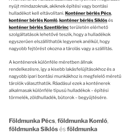
nyújt mindazoknak, akiknek építési vagy bontási
hulladékot kell eltávolítani.
Konténer bérlés Pécs
,
konténer bérlés Komló
,
konténer bérlés Siklós
és
konténer bérlés Szentlőrinc
területén elérhető
szolgáltatások lehetővé teszik, hogy a hulladékok
egyszerűen elszállíthatók legyenek anélkül, hogy
nagyobb fejtörést okozna a tárolás vagy a szállítás.
A konténerek különféle méretben állnak
rendelkezésre, így a kisebb lakásfelújításokhoz és a
nagyobb ipari bontási munkákhoz is megfelelő méretű
tárolók választhatók. Ráadásul ezek a konténerek
alkalmasak különféle típusú hulladékok – építési
törmelék, zöldhulladék, bútorok – begyűjtésére.
Földmunka Pécs
,
földmunka Komló
,
földmunka Siklós
és
földmunka