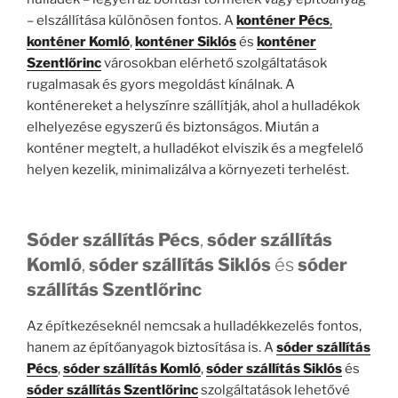
– elszállítása különösen fontos. A
konténer Pécs
,
konténer Komló
,
konténer Siklós
és
konténer
Szentlőrinc
városokban elérhető szolgáltatások
rugalmasak és gyors megoldást kínálnak. A
konténereket a helyszínre szállítják, ahol a hulladékok
elhelyezése egyszerű és biztonságos. Miután a
konténer megtelt, a hulladékot elviszik és a megfelelő
helyen kezelik, minimalizálva a környezeti terhelést.
Sóder szállítás Pécs
,
sóder szállítás
Komló
,
sóder szállítás Siklós
és
sóder
szállítás Szentlőrinc
Az építkezéseknél nemcsak a hulladékkezelés fontos,
hanem az építőanyagok biztosítása is. A
sóder szállítás
Pécs
,
sóder szállítás Komló
,
sóder szállítás Siklós
és
sóder szállítás Szentlőrinc
szolgáltatások lehetővé