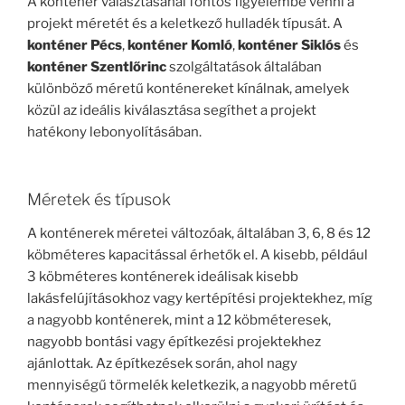
A konténer választásánál fontos figyelembe venni a
projekt méretét és a keletkező hulladék típusát. A
konténer Pécs
,
konténer Komló
,
konténer Siklós
és
konténer Szentlőrinc
szolgáltatások általában
különböző méretű konténereket kínálnak, amelyek
közül az ideális kiválasztása segíthet a projekt
hatékony lebonyolításában.
Méretek és típusok
A konténerek méretei változóak, általában 3, 6, 8 és 12
köbméteres kapacitással érhetők el. A kisebb, például
3 köbméteres konténerek ideálisak kisebb
lakásfelújításokhoz vagy kertépítési projektekhez, míg
a nagyobb konténerek, mint a 12 köbméteresek,
nagyobb bontási vagy építkezési projektekhez
ajánlottak. Az építkezések során, ahol nagy
mennyiségű törmelék keletkezik, a nagyobb méretű