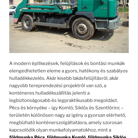
A modern építkezések, felújítások és bontási munkák
elengedhetetlen eleme a gyors, hatékony és szabályos
hulladékkezelés. Akár kisebb lakásfelújításról, akár
nagyobb tereprendezési projektről van szó, a
konténeres hulladékszállítás jelenti a
legbiztonságosabb és legpraktikusabb megoldást.
Pécs és környéke – így Komló, Siklós és Szentlőrinc –
területén különösen nagy az igény a gyorsan elérhető,
megbízható konténerszolgáltatásra, amely szorosan
kapcsolódik olyan munkafolyamatokhoz, mint a
földmunka Pécs
,
földmunka Komló
,
földmunka Siklós
,