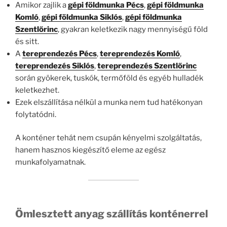
Amikor zajlik a
gépi földmunka Pécs
,
gépi földmunka
Komló
,
gépi földmunka Siklós
,
gépi földmunka
Szentlőrinc
, gyakran keletkezik nagy mennyiségű föld
és sitt.
A
tereprendezés Pécs
,
tereprendezés Komló
,
tereprendezés Siklós
,
tereprendezés Szentlőrinc
során gyökerek, tuskók, termőföld és egyéb hulladék
keletkezhet.
Ezek elszállítása nélkül a munka nem tud hatékonyan
folytatódni.
A konténer tehát nem csupán kényelmi szolgáltatás,
hanem hasznos kiegészítő eleme az egész
munkafolyamatnak.
Ömlesztett anyag szállítás konténerrel