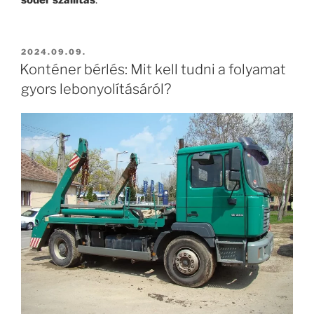
sóder szállítás
.
BEKÜLDVE:
2024.09.09.
Konténer bérlés: Mit kell tudni a folyamat
gyors lebonyolításáról?