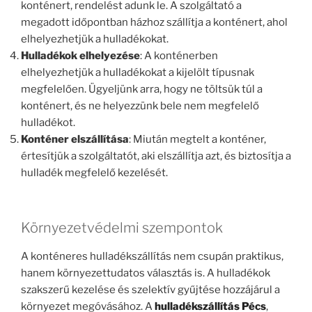
konténert, rendelést adunk le. A szolgáltató a
megadott időpontban házhoz szállítja a konténert, ahol
elhelyezhetjük a hulladékokat.
Hulladékok elhelyezése
: A konténerben
elhelyezhetjük a hulladékokat a kijelölt típusnak
megfelelően. Ügyeljünk arra, hogy ne töltsük túl a
konténert, és ne helyezzünk bele nem megfelelő
hulladékot.
Konténer elszállítása
: Miután megtelt a konténer,
értesítjük a szolgáltatót, aki elszállítja azt, és biztosítja a
hulladék megfelelő kezelését.
Környezetvédelmi szempontok
A konténeres hulladékszállítás nem csupán praktikus,
hanem környezettudatos választás is. A hulladékok
szakszerű kezelése és szelektív gyűjtése hozzájárul a
környezet megóvásához. A
hulladékszállítás Pécs
,