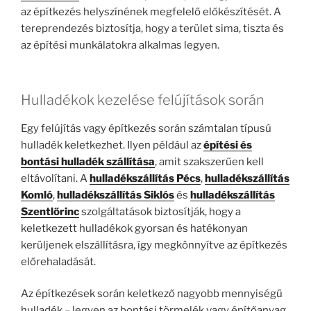
az építkezés helyszínének megfelelő előkészítését. A
tereprendezés biztosítja, hogy a terület sima, tiszta és
az építési munkálatokra alkalmas legyen.
Hulladékok kezelése felújítások során
Egy felújítás vagy építkezés során számtalan típusú
hulladék keletkezhet. Ilyen például az
építési és
bontási hulladék szállítása
, amit szakszerűen kell
eltávolítani. A
hulladékszállítás Pécs
,
hulladékszállítás
Komló
,
hulladékszállítás Siklós
és
hulladékszállítás
Szentlőrinc
szolgáltatások biztosítják, hogy a
keletkezett hulladékok gyorsan és hatékonyan
kerüljenek elszállításra, így megkönnyítve az építkezés
előrehaladását.
Az építkezések során keletkező nagyobb mennyiségű
hulladék – legyen az bontási törmelék vagy építőanyag