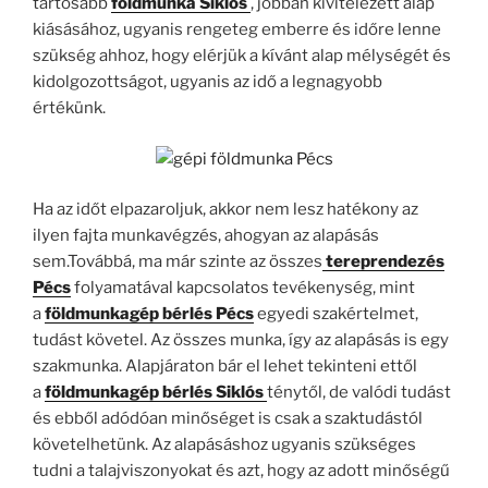
tartósabb
földmunka Siklós
, jobban kivitelezett alap
kiásásához, ugyanis rengeteg emberre és időre lenne
szükség ahhoz, hogy elérjük a kívánt alap mélységét és
kidolgozottságot, ugyanis az idő a legnagyobb
értékünk.
Ha az időt elpazaroljuk, akkor nem lesz hatékony az
ilyen fajta munkavégzés, ahogyan az alapásás
sem.Továbbá, ma már szinte az összes
tereprendezés
Pécs
folyamatával kapcsolatos tevékenység, mint
a
földmunkagép bérlés Pécs
egyedi szakértelmet,
tudást követel. Az összes munka, így az alapásás is egy
szakmunka. Alapjáraton bár el lehet tekinteni ettől
a
földmunkagép bérlés Siklós
ténytől, de valódi tudást
és ebből adódóan minőséget is csak a szaktudástól
követelhetünk. Az alapásáshoz ugyanis szükséges
tudni a talajviszonyokat és azt, hogy az adott minőségű