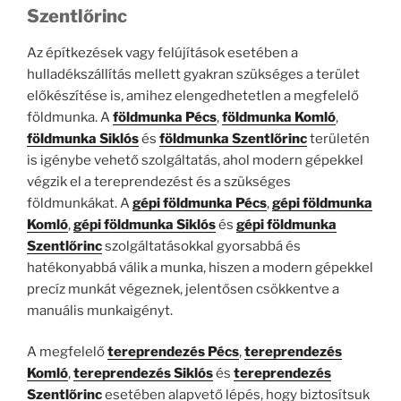
Szentlőrinc
Az építkezések vagy felújítások esetében a
hulladékszállítás mellett gyakran szükséges a terület
előkészítése is, amihez elengedhetetlen a megfelelő
földmunka. A
földmunka Pécs
,
földmunka Komló
,
földmunka Siklós
és
földmunka Szentlőrinc
területén
is igénybe vehető szolgáltatás, ahol modern gépekkel
végzik el a tereprendezést és a szükséges
földmunkákat. A
gépi földmunka Pécs
,
gépi földmunka
Komló
,
gépi földmunka Siklós
és
gépi földmunka
Szentlőrinc
szolgáltatásokkal gyorsabbá és
hatékonyabbá válik a munka, hiszen a modern gépekkel
precíz munkát végeznek, jelentősen csökkentve a
manuális munkaigényt.
A megfelelő
tereprendezés Pécs
,
tereprendezés
Komló
,
tereprendezés Siklós
és
tereprendezés
Szentlőrinc
esetében alapvető lépés, hogy biztosítsuk