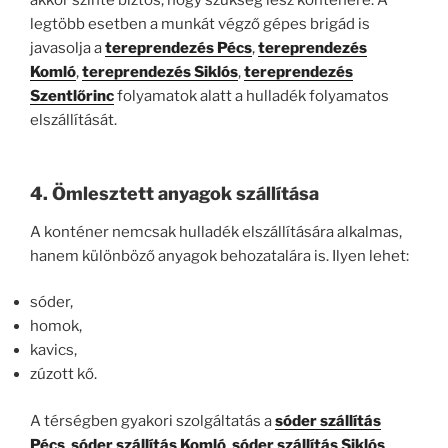
legtöbb esetben a munkát végző gépes brigád is
javasolja a
tereprendezés Pécs
,
tereprendezés
Komló
,
tereprendezés Siklós
,
tereprendezés
Szentlőrinc
folyamatok alatt a hulladék folyamatos
elszállítását.
4. Ömlesztett anyagok szállítása
A konténer nemcsak hulladék elszállítására alkalmas,
hanem különböző anyagok behozatalára is. Ilyen lehet:
sóder,
homok,
kavics,
zúzott kő.
A térségben gyakori szolgáltatás a
sóder szállítás
Pécs
,
sóder szállítás Komló
,
sóder szállítás Siklós
,