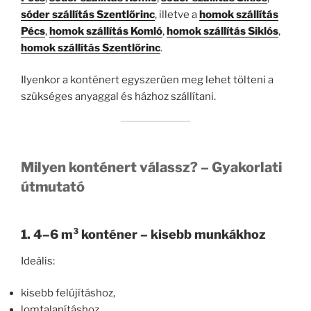
sóder szállítás Szentlőrinc
, illetve a
homok szállítás
Pécs
,
homok szállítás Komló
,
homok szállítás Siklós
,
homok szállítás Szentlőrinc
.
Ilyenkor a konténert egyszerűen meg lehet tölteni a
szükséges anyaggal és házhoz szállítani.
Milyen konténert válassz? – Gyakorlati
útmutató
1. 4–6 m³ konténer – kisebb munkákhoz
Ideális:
kisebb felújításhoz,
lomtalanításhoz,