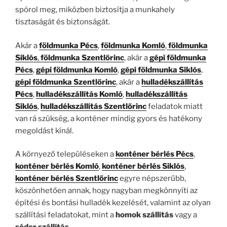
spórol meg, miközben biztosítja a munkahely
tisztaságát és biztonságát.
Akár a
földmunka Pécs
,
földmunka Komló
,
földmunka
Siklós
,
földmunka Szentlőrinc
, akár a
gépi földmunka
Pécs
,
gépi földmunka Komló
,
gépi földmunka Siklós
,
gépi földmunka Szentlőrinc
, akár a
hulladékszállítás
Pécs
,
hulladékszállítás Komló
,
hulladékszállítás
Siklós
,
hulladékszállítás Szentlőrinc
feladatok miatt
van rá szükség, a konténer mindig gyors és hatékony
megoldást kínál.
A környező településeken a
konténer bérlés Pécs
,
konténer bérlés Komló
,
konténer bérlés Siklós
,
konténer bérlés Szentlőrinc
egyre népszerűbb,
köszönhetően annak, hogy nagyban megkönnyíti az
építési és bontási hulladék kezelését, valamint az olyan
szállítási feladatokat, mint a
homok szállítás
vagy a