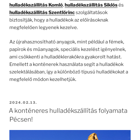
hulladékszállítás Komló
,
hulladékszállítás Siklós
és
hulladékszállítás Szentlőrinc
szolgáltatások
biztosítják, hogy a hulladékok az előírásoknak
megfelelően legyenek kezelve.
Az újrahasznosítható anyagok, mint például a fémek,
papírok és műanyagok, speciális kezelést igényelnek,
ami csökkenti a hulladéklerakókra gyakorolt hatást.
Emellett a konténerek használata segít a hulladékok
szelektálásában, így a különböző típusú hulladékokat a
megfelelő módon kezelhetjük.
BEKÜLDVE:
2024.02.13.
A konténeres hulladékszállítás folyamata
Pécsen!