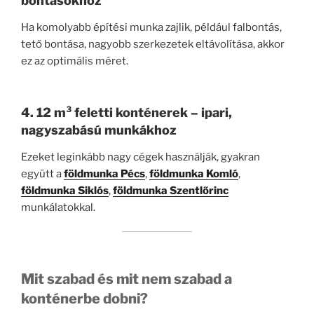
bontásokhoz
Ha komolyabb építési munka zajlik, például falbontás,
tető bontása, nagyobb szerkezetek eltávolítása, akkor
ez az optimális méret.
4. 12 m³ feletti konténerek – ipari,
nagyszabású munkákhoz
Ezeket leginkább nagy cégek használják, gyakran
együtt a
földmunka Pécs
,
földmunka Komló
,
földmunka Siklós
,
földmunka Szentlőrinc
munkálatokkal.
Mit szabad és mit nem szabad a
konténerbe dobni?