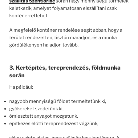
szállítás Szentlőrinc
során nagy mennyiségű törmelék
keletkezik, amelyet folyamatosan elszállítani csak
konténerrel lehet.
A megfelelő konténer rendelése segít abban, hogy a
terület rendezetten, tisztán maradjon, és a munka
gördülékenyen haladjon tovább.
3. Kertépítés, tereprendezés, földmunka
során
Ha például:
nagyobb mennyiségű földet termeltetünk ki,
gyökereket szedetünk ki,
ömlesztett anyagot mozgatunk,
építkezés előtti tereprendezést végzünk,
akkor szinte biztos, hogy szükség lesz konténere. A