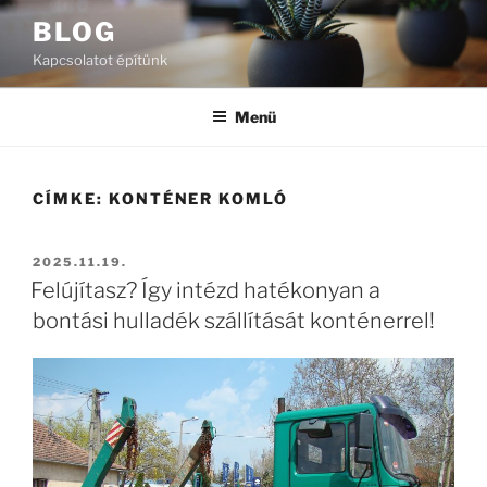
Tartalomhoz
BLOG
Kapcsolatot építünk
Menü
CÍMKE:
KONTÉNER KOMLÓ
BEKÜLDVE:
2025.11.19.
Felújítasz? Így intézd hatékonyan a
bontási hulladék szállítását konténerrel!