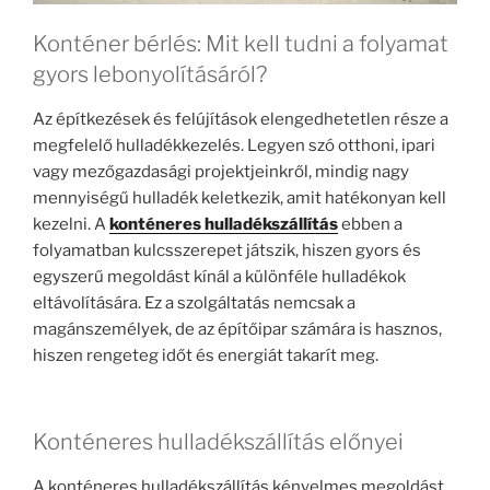
Konténer bérlés: Mit kell tudni a folyamat
gyors lebonyolításáról?
Az építkezések és felújítások elengedhetetlen része a
megfelelő hulladékkezelés. Legyen szó otthoni, ipari
vagy mezőgazdasági projektjeinkről, mindig nagy
mennyiségű hulladék keletkezik, amit hatékonyan kell
kezelni. A
konténeres hulladékszállítás
ebben a
folyamatban kulcsszerepet játszik, hiszen gyors és
egyszerű megoldást kínál a különféle hulladékok
eltávolítására. Ez a szolgáltatás nemcsak a
magánszemélyek, de az építőipar számára is hasznos,
hiszen rengeteg időt és energiát takarít meg.
Konténeres hulladékszállítás előnyei
A konténeres hulladékszállítás kényelmes megoldást