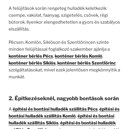
A felújítások során rengeteg hulladék keletkezik:
csempe, vakolat, faanyag, szigetelés, csövek, régi
bútorok. Ilyenkor elengedhetetlen a gyors és szabályos
elszállítás.
Pécsen, Komlón, Siklóson és Szentlőrincen szinte
minden felújítással foglalkozó szakember ajánlja a
konténer bérlés Pécs
,
konténer bérlés Komló
,
konténer bérlés Siklós
,
konténer bérlés Szentlőrinc
szolgáltatásokat, mivel ezek jelentősen megkönnyítik a
munkát.
2. Építkezéseknél, nagyobb bontások során
A
építési és bontási hulladék szállítás Pécs
,
építési és
bontási hulladék szállítás Komló
,
építési és bontási
hulladék szállítás Siklós
,
építési és bontási hulladék