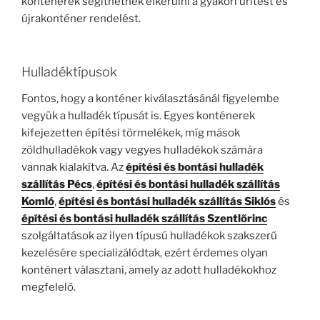
konténerek segíthetnek elkerülni a gyakori ürítést és
újrakonténer rendelést.
Hulladéktípusok
Fontos, hogy a konténer kiválasztásánál figyelembe
vegyük a hulladék típusát is. Egyes konténerek
kifejezetten építési törmelékek, míg mások
zöldhulladékok vagy vegyes hulladékok számára
vannak kialakítva. Az
építési és bontási hulladék
szállítás Pécs
,
építési és bontási hulladék szállítás
Komló
,
építési és bontási hulladék szállítás Siklós
és
építési és bontási hulladék szállítás Szentlőrinc
szolgáltatások az ilyen típusú hulladékok szakszerű
kezelésére specializálódtak, ezért érdemes olyan
konténert választani, amely az adott hulladékokhoz
megfelelő.