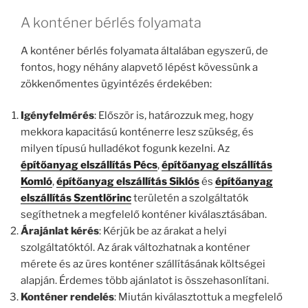
A konténer bérlés folyamata
A konténer bérlés folyamata általában egyszerű, de
fontos, hogy néhány alapvető lépést kövessünk a
zökkenőmentes ügyintézés érdekében:
Igényfelmérés
: Először is, határozzuk meg, hogy
mekkora kapacitású konténerre lesz szükség, és
milyen típusú hulladékot fogunk kezelni. Az
építőanyag elszállítás Pécs
,
építőanyag elszállítás
Komló
,
építőanyag elszállítás Siklós
és
építőanyag
elszállítás Szentlőrinc
területén a szolgáltatók
segíthetnek a megfelelő konténer kiválasztásában.
Árajánlat kérés
: Kérjük be az árakat a helyi
szolgáltatóktól. Az árak változhatnak a konténer
mérete és az üres konténer szállításának költségei
alapján. Érdemes több ajánlatot is összehasonlítani.
Konténer rendelés
: Miután kiválasztottuk a megfelelő