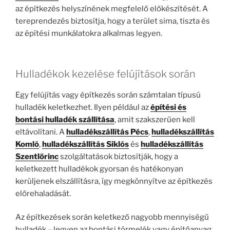
az építkezés helyszínének megfelelő előkészítését. A
tereprendezés biztosítja, hogy a terület sima, tiszta és
az építési munkálatokra alkalmas legyen.
Hulladékok kezelése felújítások során
Egy felújítás vagy építkezés során számtalan típusú
hulladék keletkezhet. Ilyen például az
építési és
bontási hulladék szállítása
, amit szakszerűen kell
eltávolítani. A
hulladékszállítás Pécs
,
hulladékszállítás
Komló
,
hulladékszállítás Siklós
és
hulladékszállítás
Szentlőrinc
szolgáltatások biztosítják, hogy a
keletkezett hulladékok gyorsan és hatékonyan
kerüljenek elszállításra, így megkönnyítve az építkezés
előrehaladását.
Az építkezések során keletkező nagyobb mennyiségű
hulladék – legyen az bontási törmelék vagy építőanyag