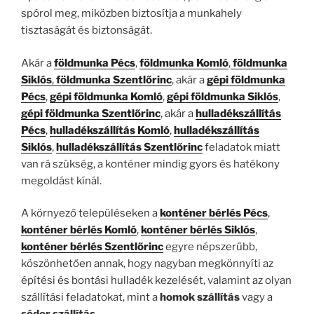
spórol meg, miközben biztosítja a munkahely
tisztaságát és biztonságát.
Akár a
földmunka Pécs
,
földmunka Komló
,
földmunka
Siklós
,
földmunka Szentlőrinc
, akár a
gépi földmunka
Pécs
,
gépi földmunka Komló
,
gépi földmunka Siklós
,
gépi földmunka Szentlőrinc
, akár a
hulladékszállítás
Pécs
,
hulladékszállítás Komló
,
hulladékszállítás
Siklós
,
hulladékszállítás Szentlőrinc
feladatok miatt
van rá szükség, a konténer mindig gyors és hatékony
megoldást kínál.
A környező településeken a
konténer bérlés Pécs
,
konténer bérlés Komló
,
konténer bérlés Siklós
,
konténer bérlés Szentlőrinc
egyre népszerűbb,
köszönhetően annak, hogy nagyban megkönnyíti az
építési és bontási hulladék kezelését, valamint az olyan
szállítási feladatokat, mint a
homok szállítás
vagy a