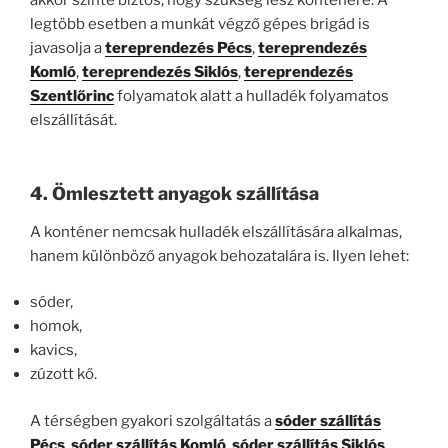
legtöbb esetben a munkát végző gépes brigád is
javasolja a
tereprendezés Pécs
,
tereprendezés
Komló
,
tereprendezés Siklós
,
tereprendezés
Szentlőrinc
folyamatok alatt a hulladék folyamatos
elszállítását.
4. Ömlesztett anyagok szállítása
A konténer nemcsak hulladék elszállítására alkalmas,
hanem különböző anyagok behozatalára is. Ilyen lehet:
sóder,
homok,
kavics,
zúzott kő.
A térségben gyakori szolgáltatás a
sóder szállítás
Pécs
,
sóder szállítás Komló
,
sóder szállítás Siklós
,