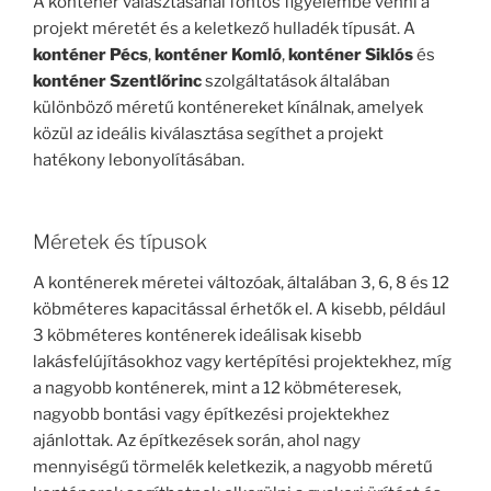
A konténer választásánál fontos figyelembe venni a
projekt méretét és a keletkező hulladék típusát. A
konténer Pécs
,
konténer Komló
,
konténer Siklós
és
konténer Szentlőrinc
szolgáltatások általában
különböző méretű konténereket kínálnak, amelyek
közül az ideális kiválasztása segíthet a projekt
hatékony lebonyolításában.
Méretek és típusok
A konténerek méretei változóak, általában 3, 6, 8 és 12
köbméteres kapacitással érhetők el. A kisebb, például
3 köbméteres konténerek ideálisak kisebb
lakásfelújításokhoz vagy kertépítési projektekhez, míg
a nagyobb konténerek, mint a 12 köbméteresek,
nagyobb bontási vagy építkezési projektekhez
ajánlottak. Az építkezések során, ahol nagy
mennyiségű törmelék keletkezik, a nagyobb méretű