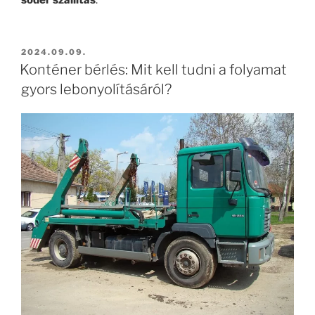
sóder szállítás
.
BEKÜLDVE:
2024.09.09.
Konténer bérlés: Mit kell tudni a folyamat
gyors lebonyolításáról?