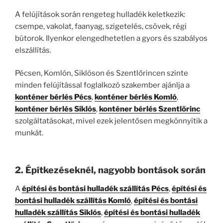
A felújítások során rengeteg hulladék keletkezik:
csempe, vakolat, faanyag, szigetelés, csövek, régi
bútorok. Ilyenkor elengedhetetlen a gyors és szabályos
elszállítás.
Pécsen, Komlón, Siklóson és Szentlőrincen szinte
minden felújítással foglalkozó szakember ajánlja a
konténer bérlés Pécs
,
konténer bérlés Komló
,
konténer bérlés Siklós
,
konténer bérlés Szentlőrinc
szolgáltatásokat, mivel ezek jelentősen megkönnyítik a
munkát.
2. Építkezéseknél, nagyobb bontások során
A
építési és bontási hulladék szállítás Pécs
,
építési és
bontási hulladék szállítás Komló
,
építési és bontási
hulladék szállítás Siklós
,
építési és bontási hulladék