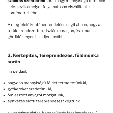
szállítás Szentlőrinc
során nagy mennyiségű törmelék
keletkezik, amelyet folyamatosan elszállítani csak
konténerrel lehet.
A megfelelő konténer rendelése segít abban, hogy a
terület rendezetten, tisztán maradjon, és a munka
gördülékenyen haladjon tovább.
3. Kertépítés, tereprendezés, földmunka
során
Ha például:
nagyobb mennyiségű földet termeltetünk ki,
gyökereket szedetünk ki,
ömlesztett anyagot mozgatunk,
építkezés előtti tereprendezést végzünk,
akkor szinte biztos, hogy szükség lesz konténere. A