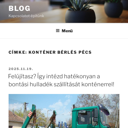
Tartalomhoz
BLOG
Kapcsolatot építünk
Menü
CÍMKE:
KONTÉNER BÉRLÉS PÉCS
BEKÜLDVE:
2025.11.19.
Felújítasz? Így intézd hatékonyan a
bontási hulladék szállítását konténerrel!