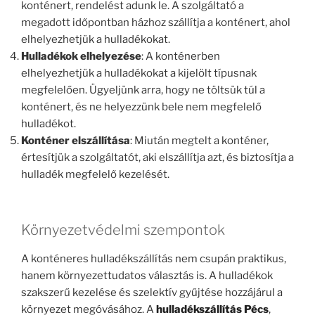
konténert, rendelést adunk le. A szolgáltató a
megadott időpontban házhoz szállítja a konténert, ahol
elhelyezhetjük a hulladékokat.
Hulladékok elhelyezése
: A konténerben
elhelyezhetjük a hulladékokat a kijelölt típusnak
megfelelően. Ügyeljünk arra, hogy ne töltsük túl a
konténert, és ne helyezzünk bele nem megfelelő
hulladékot.
Konténer elszállítása
: Miután megtelt a konténer,
értesítjük a szolgáltatót, aki elszállítja azt, és biztosítja a
hulladék megfelelő kezelését.
Környezetvédelmi szempontok
A konténeres hulladékszállítás nem csupán praktikus,
hanem környezettudatos választás is. A hulladékok
szakszerű kezelése és szelektív gyűjtése hozzájárul a
környezet megóvásához. A
hulladékszállítás Pécs
,