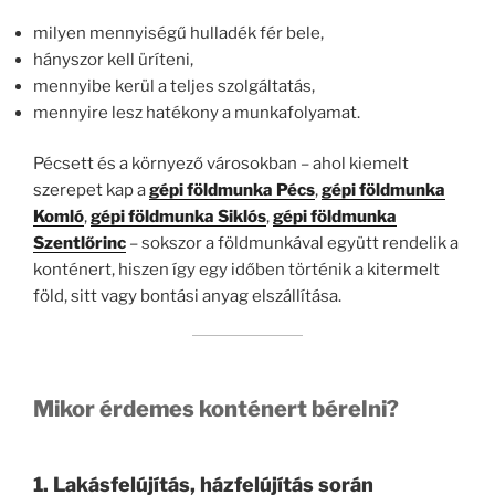
milyen mennyiségű hulladék fér bele,
hányszor kell üríteni,
mennyibe kerül a teljes szolgáltatás,
mennyire lesz hatékony a munkafolyamat.
Pécsett és a környező városokban – ahol kiemelt
szerepet kap a
gépi földmunka Pécs
,
gépi földmunka
Komló
,
gépi földmunka Siklós
,
gépi földmunka
Szentlőrinc
– sokszor a földmunkával együtt rendelik a
konténert, hiszen így egy időben történik a kitermelt
föld, sitt vagy bontási anyag elszállítása.
Mikor érdemes konténert bérelni?
1. Lakásfelújítás, házfelújítás során