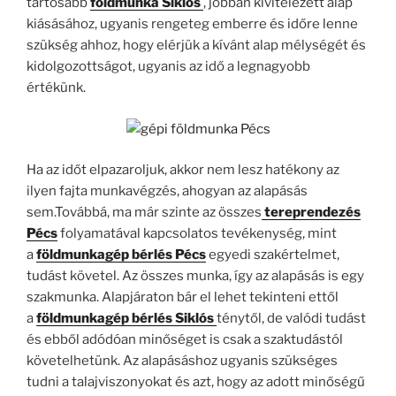
tartósabb
földmunka Siklós
, jobban kivitelezett alap
kiásásához, ugyanis rengeteg emberre és időre lenne
szükség ahhoz, hogy elérjük a kívánt alap mélységét és
kidolgozottságot, ugyanis az idő a legnagyobb
értékünk.
Ha az időt elpazaroljuk, akkor nem lesz hatékony az
ilyen fajta munkavégzés, ahogyan az alapásás
sem.Továbbá, ma már szinte az összes
tereprendezés
Pécs
folyamatával kapcsolatos tevékenység, mint
a
földmunkagép bérlés Pécs
egyedi szakértelmet,
tudást követel. Az összes munka, így az alapásás is egy
szakmunka. Alapjáraton bár el lehet tekinteni ettől
a
földmunkagép bérlés Siklós
ténytől, de valódi tudást
és ebből adódóan minőséget is csak a szaktudástól
követelhetünk. Az alapásáshoz ugyanis szükséges
tudni a talajviszonyokat és azt, hogy az adott minőségű