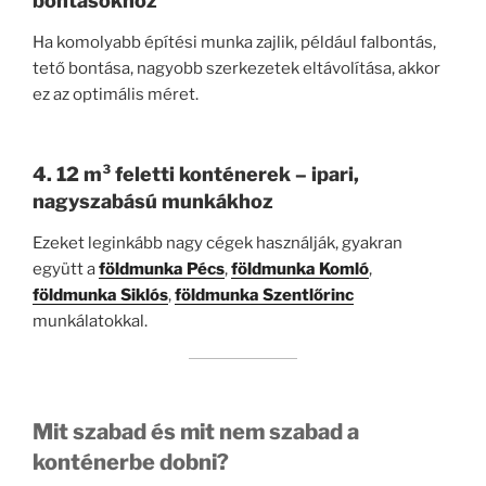
bontásokhoz
Ha komolyabb építési munka zajlik, például falbontás,
tető bontása, nagyobb szerkezetek eltávolítása, akkor
ez az optimális méret.
4. 12 m³ feletti konténerek – ipari,
nagyszabású munkákhoz
Ezeket leginkább nagy cégek használják, gyakran
együtt a
földmunka Pécs
,
földmunka Komló
,
földmunka Siklós
,
földmunka Szentlőrinc
munkálatokkal.
Mit szabad és mit nem szabad a
konténerbe dobni?