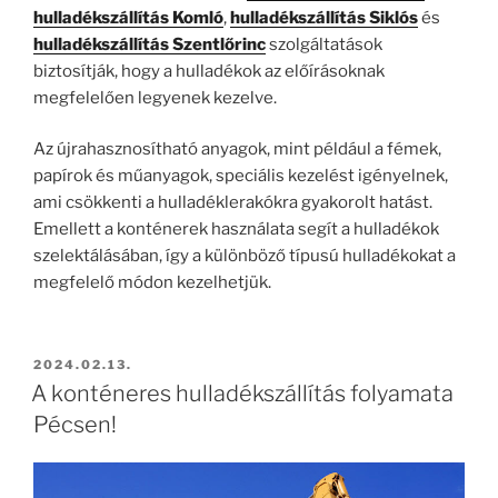
hulladékszállítás Komló
,
hulladékszállítás Siklós
és
hulladékszállítás Szentlőrinc
szolgáltatások
biztosítják, hogy a hulladékok az előírásoknak
megfelelően legyenek kezelve.
Az újrahasznosítható anyagok, mint például a fémek,
papírok és műanyagok, speciális kezelést igényelnek,
ami csökkenti a hulladéklerakókra gyakorolt hatást.
Emellett a konténerek használata segít a hulladékok
szelektálásában, így a különböző típusú hulladékokat a
megfelelő módon kezelhetjük.
BEKÜLDVE:
2024.02.13.
A konténeres hulladékszállítás folyamata
Pécsen!