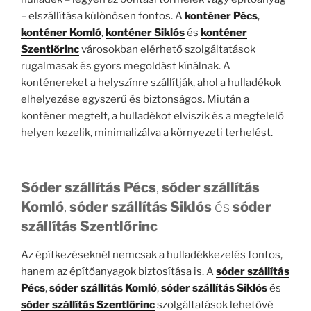
– elszállítása különösen fontos. A
konténer Pécs
,
konténer Komló
,
konténer Siklós
és
konténer
Szentlőrinc
városokban elérhető szolgáltatások
rugalmasak és gyors megoldást kínálnak. A
konténereket a helyszínre szállítják, ahol a hulladékok
elhelyezése egyszerű és biztonságos. Miután a
konténer megtelt, a hulladékot elviszik és a megfelelő
helyen kezelik, minimalizálva a környezeti terhelést.
Sóder szállítás Pécs
,
sóder szállítás
Komló
,
sóder szállítás Siklós
és
sóder
szállítás Szentlőrinc
Az építkezéseknél nemcsak a hulladékkezelés fontos,
hanem az építőanyagok biztosítása is. A
sóder szállítás
Pécs
,
sóder szállítás Komló
,
sóder szállítás Siklós
és
sóder szállítás Szentlőrinc
szolgáltatások lehetővé