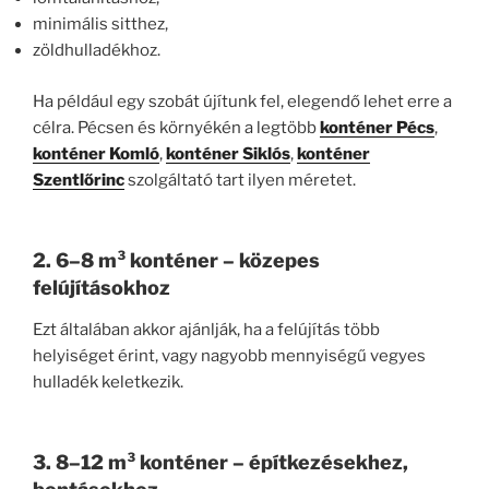
minimális sitthez,
zöldhulladékhoz.
Ha például egy szobát újítunk fel, elegendő lehet erre a
célra. Pécsen és környékén a legtöbb
konténer Pécs
,
konténer Komló
,
konténer Siklós
,
konténer
Szentlőrinc
szolgáltató tart ilyen méretet.
2. 6–8 m³ konténer – közepes
felújításokhoz
Ezt általában akkor ajánlják, ha a felújítás több
helyiséget érint, vagy nagyobb mennyiségű vegyes
hulladék keletkezik.
3. 8–12 m³ konténer – építkezésekhez,