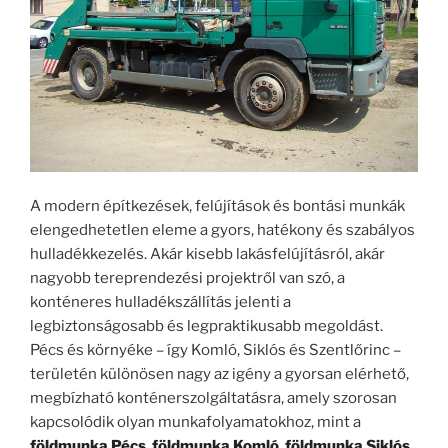
A modern építkezések, felújítások és bontási munkák
elengedhetetlen eleme a gyors, hatékony és szabályos
hulladékkezelés. Akár kisebb lakásfelújításról, akár
nagyobb tereprendezési projektről van szó, a
konténeres hulladékszállítás jelenti a
legbiztonságosabb és legpraktikusabb megoldást.
Pécs és környéke – így Komló, Siklós és Szentlőrinc –
területén különösen nagy az igény a gyorsan elérhető,
megbízható konténerszolgáltatásra, amely szorosan
kapcsolódik olyan munkafolyamatokhoz, mint a
földmunka Pécs
,
földmunka Komló
,
földmunka Siklós
,