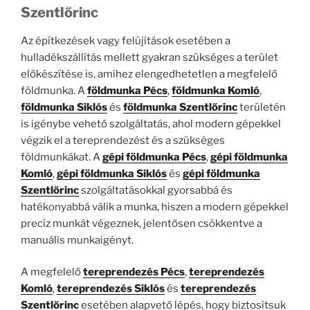
Szentlőrinc
Az építkezések vagy felújítások esetében a
hulladékszállítás mellett gyakran szükséges a terület
előkészítése is, amihez elengedhetetlen a megfelelő
földmunka. A
földmunka Pécs
,
földmunka Komló
,
földmunka Siklós
és
földmunka Szentlőrinc
területén
is igénybe vehető szolgáltatás, ahol modern gépekkel
végzik el a tereprendezést és a szükséges
földmunkákat. A
gépi földmunka Pécs
,
gépi földmunka
Komló
,
gépi földmunka Siklós
és
gépi földmunka
Szentlőrinc
szolgáltatásokkal gyorsabbá és
hatékonyabbá válik a munka, hiszen a modern gépekkel
precíz munkát végeznek, jelentősen csökkentve a
manuális munkaigényt.
A megfelelő
tereprendezés Pécs
,
tereprendezés
Komló
,
tereprendezés Siklós
és
tereprendezés
Szentlőrinc
esetében alapvető lépés, hogy biztosítsuk