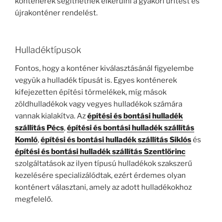
konténerek segíthetnek elkerülni a gyakori ürítést és
újrakonténer rendelést.
Hulladéktípusok
Fontos, hogy a konténer kiválasztásánál figyelembe
vegyük a hulladék típusát is. Egyes konténerek
kifejezetten építési törmelékek, míg mások
zöldhulladékok vagy vegyes hulladékok számára
vannak kialakítva. Az
építési és bontási hulladék
szállítás Pécs
,
építési és bontási hulladék szállítás
Komló
,
építési és bontási hulladék szállítás Siklós
és
építési és bontási hulladék szállítás Szentlőrinc
szolgáltatások az ilyen típusú hulladékok szakszerű
kezelésére specializálódtak, ezért érdemes olyan
konténert választani, amely az adott hulladékokhoz
megfelelő.