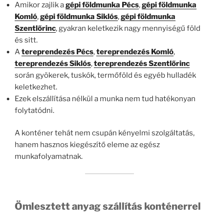
Amikor zajlik a
gépi földmunka Pécs
,
gépi földmunka
Komló
,
gépi földmunka Siklós
,
gépi földmunka
Szentlőrinc
, gyakran keletkezik nagy mennyiségű föld
és sitt.
A
tereprendezés Pécs
,
tereprendezés Komló
,
tereprendezés Siklós
,
tereprendezés Szentlőrinc
során gyökerek, tuskók, termőföld és egyéb hulladék
keletkezhet.
Ezek elszállítása nélkül a munka nem tud hatékonyan
folytatódni.
A konténer tehát nem csupán kényelmi szolgáltatás,
hanem hasznos kiegészítő eleme az egész
munkafolyamatnak.
Ömlesztett anyag szállítás konténerrel