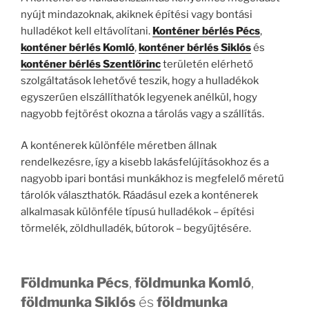
nyújt mindazoknak, akiknek építési vagy bontási
hulladékot kell eltávolítani.
Konténer bérlés Pécs
,
konténer bérlés Komló
,
konténer bérlés Siklós
és
konténer bérlés Szentlőrinc
területén elérhető
szolgáltatások lehetővé teszik, hogy a hulladékok
egyszerűen elszállíthatók legyenek anélkül, hogy
nagyobb fejtörést okozna a tárolás vagy a szállítás.
A konténerek különféle méretben állnak
rendelkezésre, így a kisebb lakásfelújításokhoz és a
nagyobb ipari bontási munkákhoz is megfelelő méretű
tárolók választhatók. Ráadásul ezek a konténerek
alkalmasak különféle típusú hulladékok – építési
törmelék, zöldhulladék, bútorok – begyűjtésére.
Földmunka Pécs
,
földmunka Komló
,
földmunka Siklós
és
földmunka