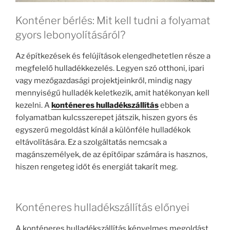
Konténer bérlés: Mit kell tudni a folyamat
gyors lebonyolításáról?
Az építkezések és felújítások elengedhetetlen része a
megfelelő hulladékkezelés. Legyen szó otthoni, ipari
vagy mezőgazdasági projektjeinkről, mindig nagy
mennyiségű hulladék keletkezik, amit hatékonyan kell
kezelni. A
konténeres hulladékszállítás
ebben a
folyamatban kulcsszerepet játszik, hiszen gyors és
egyszerű megoldást kínál a különféle hulladékok
eltávolítására. Ez a szolgáltatás nemcsak a
magánszemélyek, de az építőipar számára is hasznos,
hiszen rengeteg időt és energiát takarít meg.
Konténeres hulladékszállítás előnyei
A konténeres hulladékszállítás kényelmes megoldást