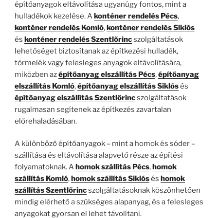
építőanyagok eltávolítása ugyanúgy fontos, mint a
hulladékok kezelése. A
konténer rendelés Pécs
,
konténer rendelés Komló
,
konténer rendelés Siklós
és
konténer rendelés Szentlőrinc
szolgáltatások
lehetőséget biztosítanak az építkezési hulladék,
törmelék vagy felesleges anyagok eltávolítására,
miközben az
építőanyag elszállítás Pécs
,
építőanyag
elszállítás Komló
,
építőanyag elszállítás Siklós
és
építőanyag elszállítás Szentlőrinc
szolgáltatások
rugalmasan segítenek az építkezés zavartalan
előrehaladásában.
A különböző építőanyagok – mint a homok és sóder –
szállítása és eltávolítása alapvető része az építési
folyamatoknak. A
homok szállítás Pécs
,
homok
szállítás Komló
,
homok szállítás Siklós
és
homok
szállítás Szentlőrinc
szolgáltatásoknak köszönhetően
mindig elérhető a szükséges alapanyag, és a felesleges
anyagokat gyorsan el lehet távolítani.