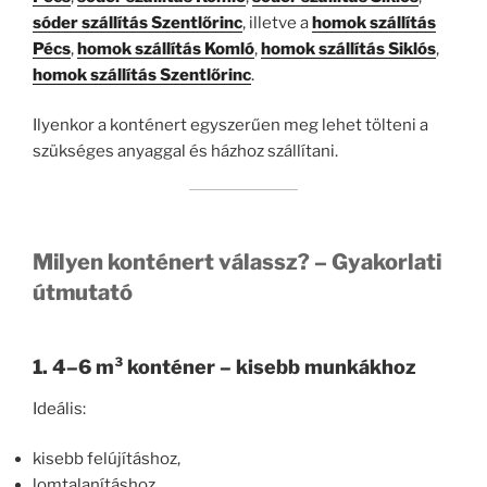
sóder szállítás Szentlőrinc
, illetve a
homok szállítás
Pécs
,
homok szállítás Komló
,
homok szállítás Siklós
,
homok szállítás Szentlőrinc
.
Ilyenkor a konténert egyszerűen meg lehet tölteni a
szükséges anyaggal és házhoz szállítani.
Milyen konténert válassz? – Gyakorlati
útmutató
1. 4–6 m³ konténer – kisebb munkákhoz
Ideális:
kisebb felújításhoz,
lomtalanításhoz,