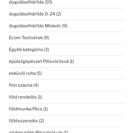
duguláselhárítás
(10)
duguláselhárítás 0-24
(2)
duguláselhárítás Miskolc
(9)
Ecom Testvérek
(9)
Egyéb kategória
(3)
épületgépészet Pilisvörösvá
(1)
esküvői ruha
(5)
finn szauna
(4)
föld rendelés
(1)
földmunka Pécs
(1)
fűtésszerelés
(2)
gázkészülék Pilsivörösvár
(1)