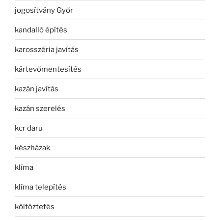
jogosítvány Győr
kandalló építés
karosszéria javítás
kártevőmentesítés
kazán javítás
kazán szerelés
kcr daru
készházak
klíma
klíma telepítés
költöztetés