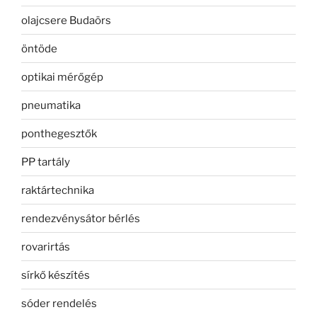
olajcsere Budaörs
öntöde
optikai mérőgép
pneumatika
ponthegesztők
PP tartály
raktártechnika
rendezvénysátor bérlés
rovarirtás
sírkő készítés
sóder rendelés