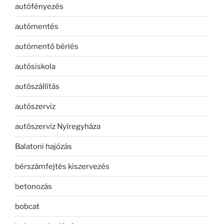
autófényezés
autómentés
autómentő bérlés
autósiskola
autószállítás
autószerviz
autószerviz Nyíregyháza
Balatoni hajózás
bérszámfejtés kiszervezés
betonozás
bobcat