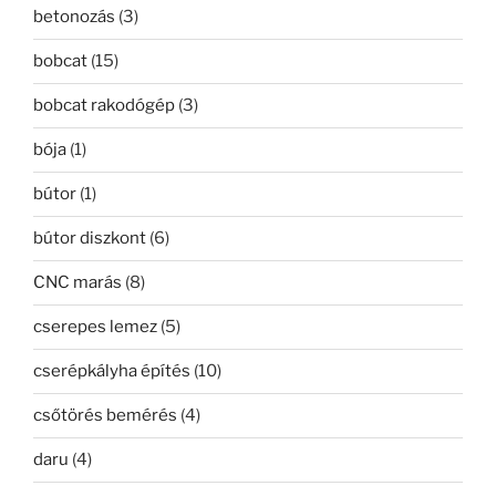
betonozás
(3)
bobcat
(15)
bobcat rakodógép
(3)
bója
(1)
bútor
(1)
bútor diszkont
(6)
CNC marás
(8)
cserepes lemez
(5)
cserépkályha építés
(10)
csőtörés bemérés
(4)
daru
(4)