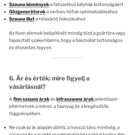
Szauna kémények
a fatüzelésű kályhák biztonságáért
Gőzgenerátorok
a nedves hőfok optimalizálásához
Szauna illat
a relaxáció fokozásához
Az ilyen elemek beépítését mindig bízd a gyártóra vagy
tapasztalt szakemberre, hogy a használat biztonságos
és élvezetes legyen.
6. Ár és érték: mire figyelj a
vásárlásnál?
A
finn szauna árak
és
infraszauna árak
jelentősen
eltérhetnek a méret, a faanyag és a kiegészítők
függvényében.
Ne csak az ár alapján dönts: a hosszú távú minőség, a
garancia és a gyártó megbízhatósága sokkal fontosabb.