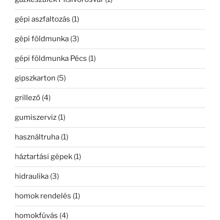
gépi aszfaltozás
(1)
gépi földmunka
(3)
gépi földmunka Pécs
(1)
gipszkarton
(5)
grillező
(4)
gumiszerviz
(1)
használtruha
(1)
háztartási gépek
(1)
hidraulika
(3)
homok rendelés
(1)
homokfúvás
(4)