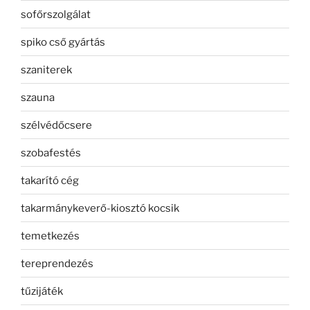
sofőrszolgálat
spiko cső gyártás
szaniterek
szauna
szélvédőcsere
szobafestés
takarító cég
takarmánykeverő-kiosztó kocsik
temetkezés
tereprendezés
tűzijáték