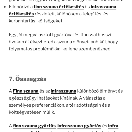
Ellenőrizd a
finn szauna értékesítés
és
infraszauna
értékesítés
részleteit, különösen a telepítési és
karbantartási költségeket.
Egy jól megválasztott gyártóval és típussal hosszú
éveken át élvezheted a szauna előnyeit anélkül, hogy
folyamatos problémákkal kellene szembenézned.
7. Összegzés
A
Finn szauna
és az
infraszauna
különböző élményt és
egészségügyi hatásokat kínálnak. A választás a
személyes preferenciákon, a tér adottságain és a
költségvetésen múlik.
A
finn szauna gyártás
,
infraszauna gyártás
és
infra