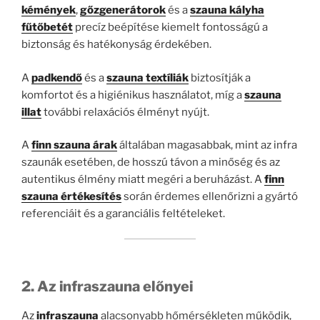
kémények
,
gőzgenerátorok
és a
szauna kályha
fűtőbetét
precíz beépítése kiemelt fontosságú a
biztonság és hatékonyság érdekében.
A
padkendő
és a
szauna textíliák
biztosítják a
komfortot és a higiénikus használatot, míg a
szauna
illat
további relaxációs élményt nyújt.
A
finn szauna árak
általában magasabbak, mint az infra
szaunák esetében, de hosszú távon a minőség és az
autentikus élmény miatt megéri a beruházást. A
finn
szauna értékesítés
során érdemes ellenőrizni a gyártó
referenciáit és a garanciális feltételeket.
2. Az infraszauna előnyei
Az
infraszauna
alacsonyabb hőmérsékleten működik,