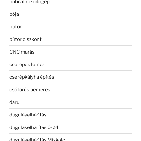
bobcat rakodógép
bója
bútor
bútor diszkont
CNC marás
cserepes lemez
cserépkályha építés
csőtörés bemérés
daru
duguláselhárítás
duguláselhárítás 0-24
duguláselhárítás Miskolc