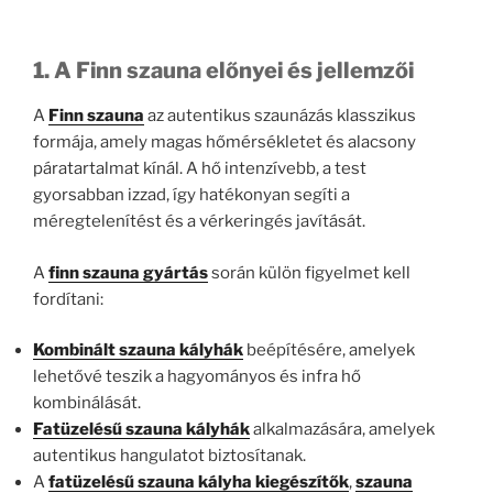
1. A Finn szauna előnyei és jellemzői
A
Finn szauna
az autentikus szaunázás klasszikus
formája, amely magas hőmérsékletet és alacsony
páratartalmat kínál. A hő intenzívebb, a test
gyorsabban izzad, így hatékonyan segíti a
méregtelenítést és a vérkeringés javítását.
A
finn szauna gyártás
során külön figyelmet kell
fordítani:
Kombinált szauna kályhák
beépítésére, amelyek
lehetővé teszik a hagyományos és infra hő
kombinálását.
Fatüzelésű szauna kályhák
alkalmazására, amelyek
autentikus hangulatot biztosítanak.
A
fatüzelésű szauna kályha kiegészítők
,
szauna