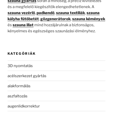
szauna gyártás
során a minőség, a precíz kivitelezés
és a megfelelő kiegészítők elengedhetetlenek. A
szauna vezérlő
,
padkendő
,
szauna textíliák
,
szauna
kályha fűtőbetét
,
gőzgenerátorok
,
szauna kémények
és
szauna illat
mind hozzájárulnak a biztonságos,
kényelmes és egészséges szaunázási élményhez.
KATEGÓRIÁK
3D nyomtatás
acélszerkezet gyártás
alakformálás
aszfaltozás
augenlidkorrektur