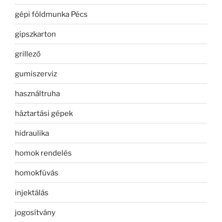
gépi földmunka Pécs
gipszkarton
grillező
gumiszerviz
használtruha
háztartási gépek
hidraulika
homok rendelés
homokfúvás
injektálás
jogosítvány