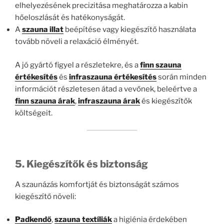
elhelyezésének precizitása meghatározza a kabin
hőeloszlását és hatékonyságát.
A
szauna illat
beépítése vagy kiegészítő használata
tovább növeli a relaxáció élményét.
A jó gyártó figyel a részletekre, és a
finn szauna
értékesítés
és
infraszauna értékesítés
során minden
információt részletesen átad a vevőnek, beleértve a
finn szauna árak
,
infraszauna árak
és kiegészítők
költségeit.
5. Kiegészítők és biztonság
A szaunázás komfortját és biztonságát számos
kiegészítő növeli:
Padkendő
,
szauna textíliák
a higiénia érdekében