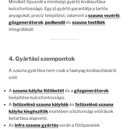
Mindkét típusnál a minőségi gyártó kiválasztása
kulcsfontosságú. Egy jó gyártó garantálja a tartós
anyagokat, precíz telepítést, valamint a
szauna vezérlő
,
gőzgenerátorok
,
padkendő
és
szauna textíliák
integrálását.
4. Gyártási szempontok
A szauna gyártása nem csak a faanyag kiválasztásáról
szól:
A
szauna kályha fűtőbetét
és a
gőzgenerátorok
beépítése kulcsfontosságú.
A
fatüzelésű szauna kályhák
és
fatüzelésű szauna
kályha kiegészítők
esetében a biztonsági előírások
betartása alapvető.
Az
infra szauna gyártás
során a fűtőpanelek