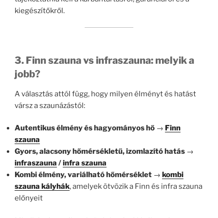
kiegészítőkről.
3. Finn szauna vs infraszauna: melyik a
jobb?
A választás attól függ, hogy milyen élményt és hatást
vársz a szaunázástól:
Autentikus élmény és hagyományos hő
→
Finn
szauna
Gyors, alacsony hőmérsékletű, izomlazító hatás
→
infraszauna
/
infra szauna
Kombi élmény, variálható hőmérséklet
→
kombi
szauna kályhák
, amelyek ötvözik a Finn és infra szauna
előnyeit