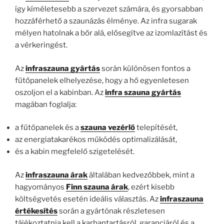
így kíméletesebb a szervezet számára, és gyorsabban
hozzáférhető a szaunázás élménye. Az infra sugarak
mélyen hatolnak a bőr alá, elősegítve az izomlazítást és
a vérkeringést.
Az
infraszauna gyártás
során különösen fontos a
fűtőpanelek elhelyezése, hogy a hő egyenletesen
oszoljon el a kabinban. Az
infra szauna gyártás
magában foglalja:
a fűtőpanelek és a
szauna vezérlő
telepítését,
az energiatakarékos működés optimalizálását,
és a kabin megfelelő szigetelését.
Az
infraszauna árak
általában kedvezőbbek, mint a
hagyományos
Finn szauna árak
, ezért kisebb
költségvetés esetén ideális választás. Az
infraszauna
értékesítés
során a gyártónak részletesen
tájékoztatnia kell a karbantartásról, garanciáról és a