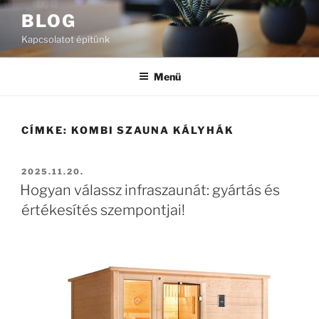
Tartalomhoz
BLOG
Kapcsolatot építünk
Menü
CÍMKE:
KOMBI SZAUNA KÁLYHÁK
BEKÜLDVE:
2025.11.20.
Hogyan válassz infraszaunát: gyártás és
értékesítés szempontjai!