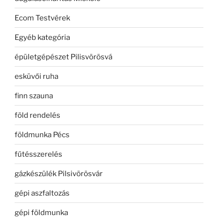
Ecom Testvérek
Egyéb kategória
épületgépészet Pilisvörösvá
esküvői ruha
finn szauna
föld rendelés
földmunka Pécs
fűtésszerelés
gázkészülék Pilsivörösvár
gépi aszfaltozás
gépi földmunka