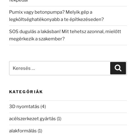
fékpedál
Pumix vagy betonpumpa? Melyik gép a
legköltséghatékonyabb a te építkezéseden?
SOS dugulás a lakásban! Mit tehetsz azonnal, mielőtt
megérkezik a szakember?
Keresés
Keresé
a
következő
kifejezésre:
KATEGÓRIÁK
3D nyomtatás
(4)
acélszerkezet gyártás
(1)
alakformálás
(1)