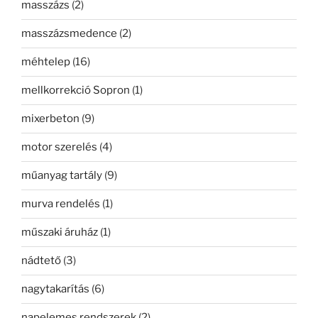
masszázs
(2)
masszázsmedence
(2)
méhtelep
(16)
mellkorrekció Sopron
(1)
mixerbeton
(9)
motor szerelés
(4)
műanyag tartály
(9)
murva rendelés
(1)
műszaki áruház
(1)
nádtető
(3)
nagytakarítás
(6)
napelemes rendszerek
(2)