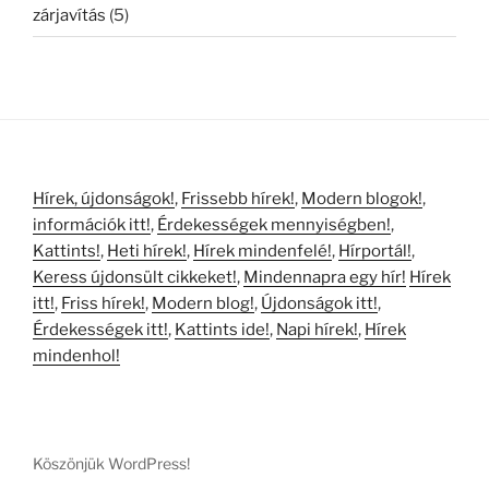
zárjavítás
(5)
Hírek, újdonságok!
,
Frissebb hírek!
,
Modern blogok!
,
információk itt!
,
Érdekességek mennyiségben!
,
Kattints!
,
Heti hírek!
,
Hírek mindenfelé!
,
Hírportál!
,
Keress újdonsült cikkeket!
,
Mindennapra egy hír!
Hírek
itt!
,
Friss hírek!
,
Modern blog!
,
Újdonságok itt!
,
Érdekességek itt!
,
Kattints ide!
,
Napi hírek!
,
Hírek
mindenhol!
Köszönjük WordPress!