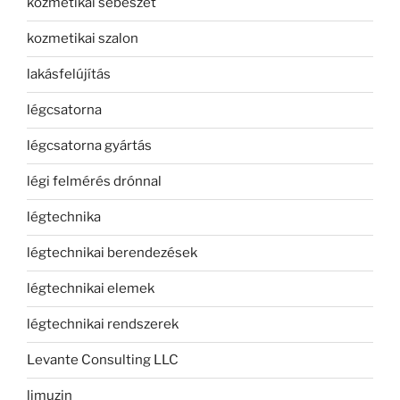
kozmetikai sebészet
kozmetikai szalon
lakásfelújítás
légcsatorna
légcsatorna gyártás
légi felmérés drónnal
légtechnika
légtechnikai berendezések
légtechnikai elemek
légtechnikai rendszerek
Levante Consulting LLC
limuzin