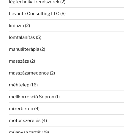
légtechnikai rendszerek
(2)
Levante Consulting LLC
(6)
limuzin
(2)
lomtalanítás
(5)
manuálterápia
(2)
masszázs
(2)
masszázsmedence
(2)
méhtelep
(16)
mellkorrekció Sopron
(1)
mixerbeton
(9)
motor szerelés
(4)
műanyag tartály
(9)