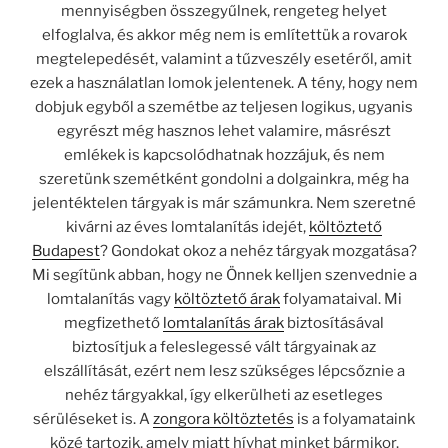
mennyiségben összegyűlnek, rengeteg helyet
elfoglalva, és akkor még nem is említettük a rovarok
megtelepedését, valamint a tűzveszély esetéről, amit
ezek a használatlan lomok jelentenek. A tény, hogy nem
dobjuk egyből a szemétbe az teljesen logikus, ugyanis
egyrészt még hasznos lehet valamire, másrészt
emlékek is kapcsolódhatnak hozzájuk, és nem
szeretünk szemétként gondolni a dolgainkra, még ha
jelentéktelen tárgyak is már számunkra. Nem szeretné
kivárni az éves lomtalanítás idejét,
költöztető
Budapest
? Gondokat okoz a nehéz tárgyak mozgatása?
Mi segítünk abban, hogy ne Önnek kelljen szenvednie a
lomtalanítás vagy
költöztető árak
folyamataival. Mi
megfizethető
lomtalanítás
árak
biztosításával
biztosítjuk a feleslegessé vált tárgyainak az
elszállítását, ezért nem lesz szükséges lépcsőznie a
nehéz tárgyakkal, így elkerülheti az esetleges
sérüléseket is. A
zongora költöztetés
is a folyamataink
közé tartozik, amely miatt hívhat minket bármikor.