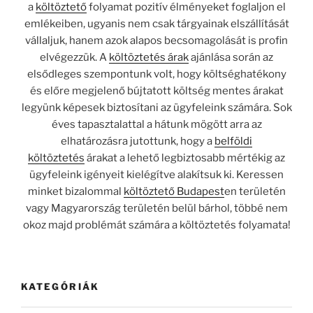
a
költöztető
folyamat pozitív élményeket foglaljon el
emlékeiben, ugyanis nem csak tárgyainak elszállítását
vállaljuk, hanem azok alapos becsomagolását is profin
elvégezzük. A
költöztetés árak
ajánlása során az
elsődleges szempontunk volt, hogy költséghatékony
és előre megjelenő bújtatott költség mentes árakat
legyünk képesek biztosítani az ügyfeleink számára. Sok
éves tapasztalattal a hátunk mögött arra az
elhatározásra jutottunk, hogy a
belföldi
költöztetés
árakat a lehető legbiztosabb mértékig az
ügyfeleink igényeit kielégítve alakítsuk ki. Keressen
minket bizalommal
költöztető Budapest
en területén
vagy Magyarország területén belül bárhol, többé nem
okoz majd problémát számára a költöztetés folyamata!
KATEGÓRIÁK