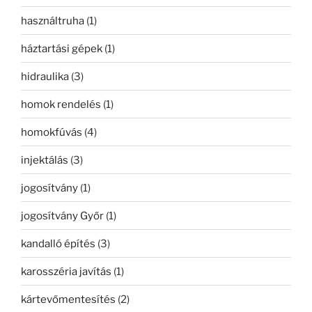
használtruha
(1)
háztartási gépek
(1)
hidraulika
(3)
homok rendelés
(1)
homokfúvás
(4)
injektálás
(3)
jogosítvány
(1)
jogosítvány Győr
(1)
kandalló építés
(3)
karosszéria javítás
(1)
kártevőmentesítés
(2)