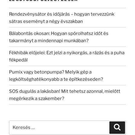
Rendezvénysátor és időjárás – hogyan tervezzünk
sátras eseményt a négy évszakban
Bálabontás okosan: Hogyan spórolhatsz időt és
takarmányt a mindennapi munkában?
Fékhibák előjelei: Ezt jelzi a nyikorgás, a rázás és a puha
fékpedál
Pumix vagy betonpumpa? Melyik gép a
legköltséghatékonyabb a te építkezéseden?
SOS dugulás a lakásban! Mit tehetsz azonnal, mielőtt
megérkezik a szakember?
Keresés
Keresé
a