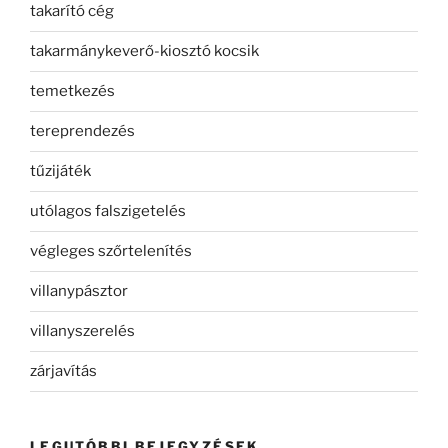
takarító cég
takarmánykeverő-kiosztó kocsik
temetkezés
tereprendezés
tűzijáték
utólagos falszigetelés
végleges szőrtelenítés
villanypásztor
villanyszerelés
zárjavítás
LEGUTÓBBI BEJEGYZÉSEK