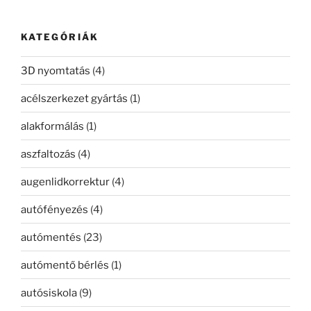
következő
kifejezésre:
KATEGÓRIÁK
3D nyomtatás
(4)
acélszerkezet gyártás
(1)
alakformálás
(1)
aszfaltozás
(4)
augenlidkorrektur
(4)
autófényezés
(4)
autómentés
(23)
autómentő bérlés
(1)
autósiskola
(9)