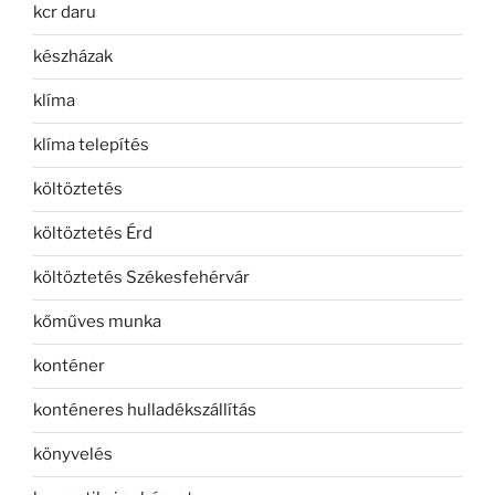
kcr daru
készházak
klíma
klíma telepítés
költöztetés
költöztetés Érd
költöztetés Székesfehérvár
kőműves munka
konténer
konténeres hulladékszállítás
könyvelés