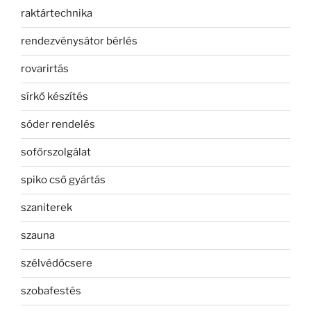
raktártechnika
rendezvénysátor bérlés
rovarirtás
sírkő készítés
sóder rendelés
sofőrszolgálat
spiko cső gyártás
szaniterek
szauna
szélvédőcsere
szobafestés