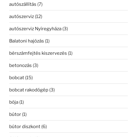
autószállítás
(7)
autószerviz
(12)
autószerviz Nyíregyháza
(3)
Balatoni hajózás
(1)
bérszámfejtés kiszervezés
(1)
betonozás
(3)
bobcat
(15)
bobcat rakodógép
(3)
bója
(1)
bútor
(1)
bútor diszkont
(6)