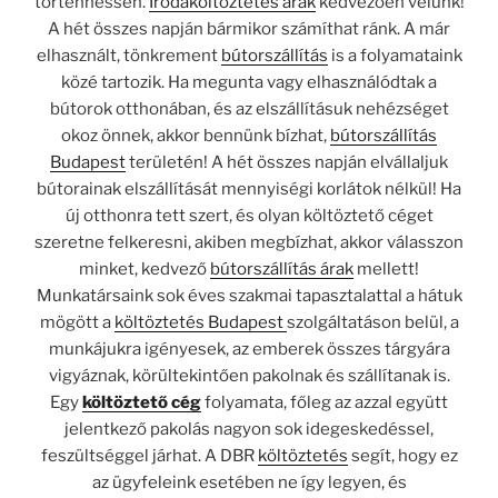
történhessen.
Irodaköltöztetés árak
kedvezően velünk!
A hét összes napján bármikor számíthat ránk. A már
elhasznált, tönkrement
bútorszállítás
is a folyamataink
közé tartozik. Ha megunta vagy elhasználódtak a
bútorok otthonában, és az elszállításuk nehézséget
okoz önnek, akkor bennünk bízhat,
bútorszállítás
Budapest
területén! A hét összes napján elvállaljuk
bútorainak elszállítását mennyiségi korlátok nélkül! Ha
új otthonra tett szert, és olyan költöztető céget
szeretne felkeresni, akiben megbízhat, akkor válasszon
minket, kedvező
bútorszállítás árak
mellett!
Munkatársaink sok éves szakmai tapasztalattal a hátuk
mögött a
költöztetés Budapest
szolgáltatáson belül, a
munkájukra igényesek, az emberek összes tárgyára
vigyáznak, körültekintően pakolnak és szállítanak is.
Egy
költöztető cég
folyamata, főleg az azzal együtt
jelentkező pakolás nagyon sok idegeskedéssel,
feszültséggel járhat. A DBR
költöztetés
segít, hogy ez
az ügyfeleink esetében ne így legyen, és