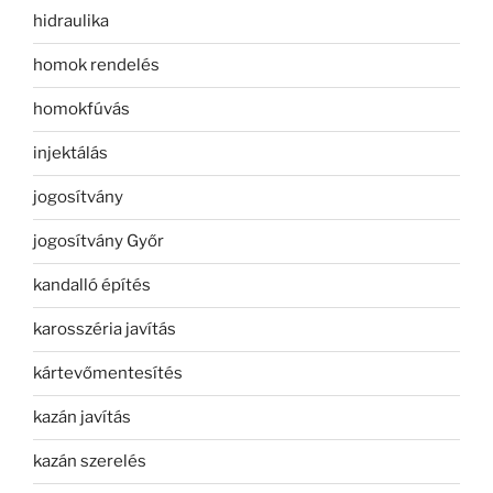
hidraulika
homok rendelés
homokfúvás
injektálás
jogosítvány
jogosítvány Győr
kandalló építés
karosszéria javítás
kártevőmentesítés
kazán javítás
kazán szerelés