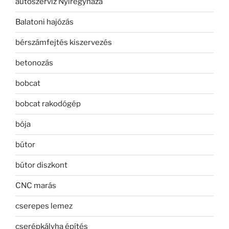
autószerviz Nyíregyháza
Balatoni hajózás
bérszámfejtés kiszervezés
betonozás
bobcat
bobcat rakodógép
bója
bútor
bútor diszkont
CNC marás
cserepes lemez
cserépkályha építés