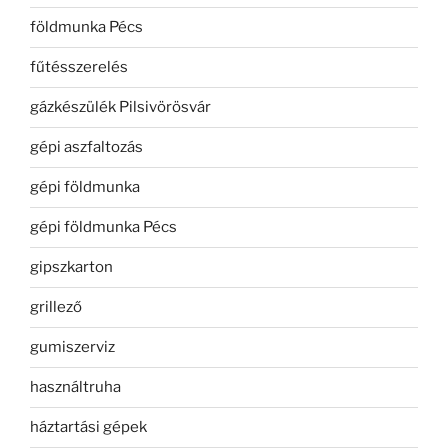
földmunka Pécs
fűtésszerelés
gázkészülék Pilsivörösvár
gépi aszfaltozás
gépi földmunka
gépi földmunka Pécs
gipszkarton
grillező
gumiszerviz
használtruha
háztartási gépek