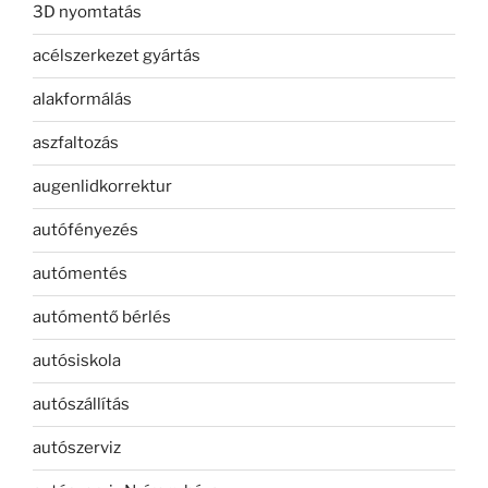
3D nyomtatás
acélszerkezet gyártás
alakformálás
aszfaltozás
augenlidkorrektur
autófényezés
autómentés
autómentő bérlés
autósiskola
autószállítás
autószerviz