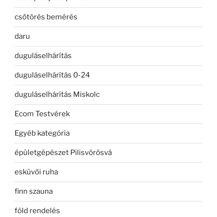
csőtörés bemérés
daru
duguláselhárítás
duguláselhárítás 0-24
duguláselhárítás Miskolc
Ecom Testvérek
Egyéb kategória
épületgépészet Pilisvörösvá
esküvői ruha
finn szauna
föld rendelés