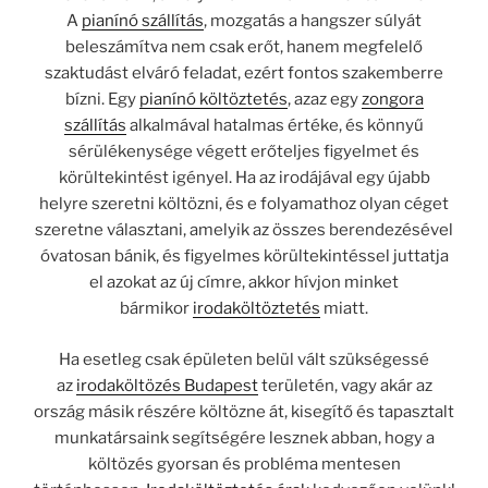
A
pianínó szállítás
, mozgatás a hangszer súlyát
beleszámítva nem csak erőt, hanem megfelelő
szaktudást elváró feladat, ezért fontos szakemberre
bízni. Egy
pianínó költöztetés
, azaz egy
zongora
szállítás
alkalmával hatalmas értéke, és könnyű
sérülékenysége végett erőteljes figyelmet és
körültekintést igényel. Ha az irodájával egy újabb
helyre szeretni költözni, és e folyamathoz olyan céget
szeretne választani, amelyik az összes berendezésével
óvatosan bánik, és figyelmes körültekintéssel juttatja
el azokat az új címre, akkor hívjon minket
bármikor
irodaköltöztetés
miatt.
Ha esetleg csak épületen belül vált szükségessé
az
irodaköltözés Budapest
területén, vagy akár az
ország másik részére költözne át, kisegítő és tapasztalt
munkatársaink segítségére lesznek abban, hogy a
költözés gyorsan és probléma mentesen