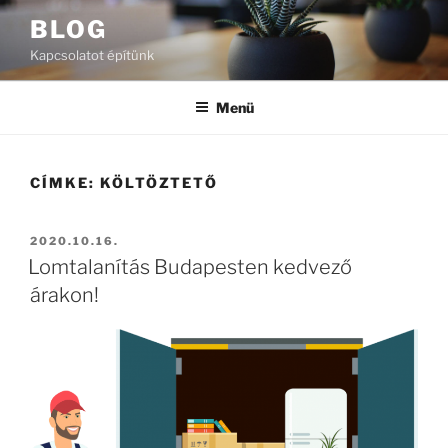
Tartalomhoz
BLOG
Kapcsolatot építünk
Menü
CÍMKE:
KÖLTÖZTETŐ
BEKÜLDVE:
2020.10.16.
Lomtalanítás Budapesten kedvező
árakon!