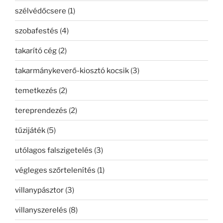
szélvédőcsere
(1)
szobafestés
(4)
takarító cég
(2)
takarmánykeverő-kiosztó kocsik
(3)
temetkezés
(2)
tereprendezés
(2)
tűzijáték
(5)
utólagos falszigetelés
(3)
végleges szőrtelenítés
(1)
villanypásztor
(3)
villanyszerelés
(8)