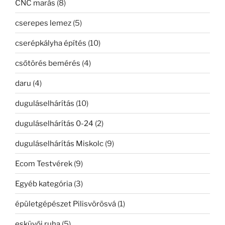
CNC marás
(8)
cserepes lemez
(5)
cserépkályha építés
(10)
csőtörés bemérés
(4)
daru
(4)
duguláselhárítás
(10)
duguláselhárítás 0-24
(2)
duguláselhárítás Miskolc
(9)
Ecom Testvérek
(9)
Egyéb kategória
(3)
épületgépészet Pilisvörösvá
(1)
esküvői ruha
(5)