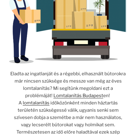
Eladta az ingatlanját és a régebbi, elhasznált bútorokra
már nincsen szüksége és messze van még az éves
lomtalanítás? Mi segítünk megoldani ezt a
problémáját!
Lomtalanítás Budapest
en!
A
lomtalanítás
időközönként minden háztartás
területén szükségessé válik, ugyanis senki sem
szívesen dobja a szemétbe a már nem használatos,
vagy lecserélt bútorokat vagy holmikat sem.
Természetesen az idő előre haladtával ezek szép