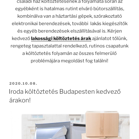
családi ház költöztetésének a folyamata során az
egyébként is hatalmas rutint elváró bútorszállítás,
kombinálva van a háztartási gépek, szórakoztató
elektronikai berendezések, további lakás kiegészítők
és egyéb berendezések elszállításával is. Kérjen
kedvező
lakossági költöztetés árak
ajánlatot tőlünk,
rengeteg tapasztalattal rendelkező, rutinos csapatunk
a költöztetés folyamán az összes felmerülő
problémájára megoldást fog találni!
BEKÜLDVE:
2020.10.08.
Iroda költöztetés Budapesten kedvező
árakon!