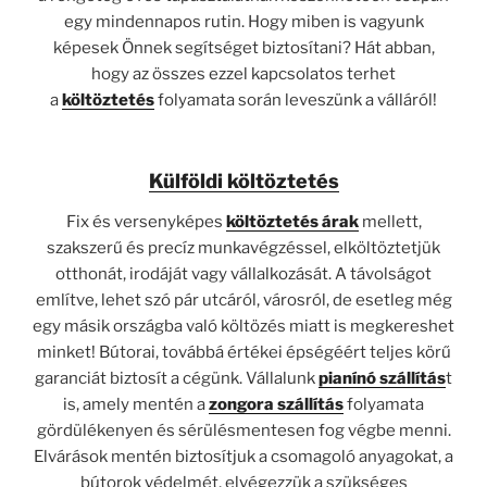
egy mindennapos rutin. Hogy miben is vagyunk
képesek Önnek segítséget biztosítani? Hát abban,
hogy az összes ezzel kapcsolatos terhet
a
költöztetés
folyamata során leveszünk a válláról!
Külföldi költöztetés
Fix és versenyképes
költöztetés árak
mellett,
szakszerű és precíz munkavégzéssel, elköltöztetjük
otthonát, irodáját vagy vállalkozását. A távolságot
említve, lehet szó pár utcáról, városról, de esetleg még
egy másik országba való költözés miatt is megkereshet
minket! Bútorai, továbbá értékei épségéért teljes körű
garanciát biztosít a cégünk. Vállalunk
pianínó szállítás
t
is, amely mentén a
zongora szállítás
folyamata
gördülékenyen és sérülésmentesen fog végbe menni.
Elvárások mentén biztosítjuk a csomagoló anyagokat, a
bútorok védelmét, elvégezzük a szükséges