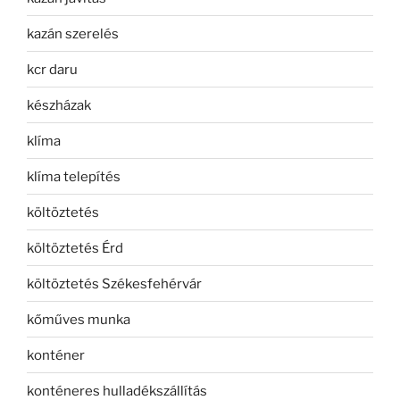
kazán szerelés
kcr daru
készházak
klíma
klíma telepítés
költöztetés
költöztetés Érd
költöztetés Székesfehérvár
kőműves munka
konténer
konténeres hulladékszállítás