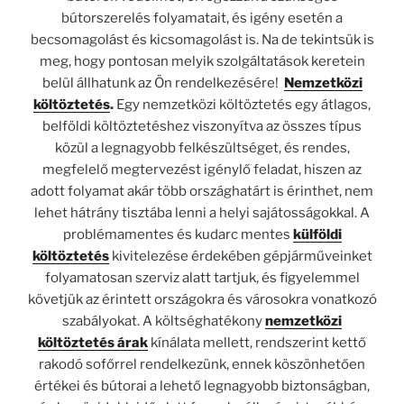
bútorszerelés folyamatait, és igény esetén a
becsomagolást és kicsomagolást is. Na de tekintsük is
meg, hogy pontosan melyik szolgáltatások keretein
belül állhatunk az Ön rendelkezésére!
Nemzetközi
költöztetés
.
Egy nemzetközi költöztetés egy átlagos,
belföldi költöztetéshez viszonyítva az összes típus
közül a legnagyobb felkészültséget, és rendes,
megfelelő megtervezést igénylő feladat, hiszen az
adott folyamat akár több országhatárt is érinthet, nem
lehet hátrány tisztába lenni a helyi sajátosságokkal. A
problémamentes és kudarc mentes
külföldi
költöztetés
kivitelezése érdekében gépjárműveinket
folyamatosan szerviz alatt tartjuk, és figyelemmel
követjük az érintett országokra és városokra vonatkozó
szabályokat. A költséghatékony
nemzetközi
költöztetés árak
kínálata mellett, rendszerint kettő
rakodó sofőrrel rendelkezünk, ennek köszönhetően
értékei és bútorai a lehető legnagyobb biztonságban,