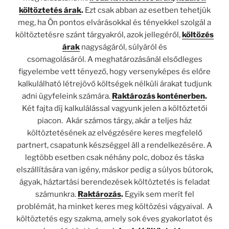
költöztetés árak
.
Ezt csak abban az esetben tehetjük
meg, ha Ön pontos elvárásokkal és tényekkel szolgál a
költöztetésre szánt tárgyakról, azok jellegéről,
költözés
árak
nagyságáról, súlyáról és
csomagolásáról. A meghatározásánál elsődleges
figyelembe vett tényező, hogy versenyképes és előre
kalkulálható létrejövő költségek nélküli árakat tudjunk
adni ügyfeleink számára.
Raktározás konténerben
.
Két fajta díj kalkulálással vagyunk jelen a költöztetői
piacon. Akár számos tárgy, akár a teljes ház
költöztetésének az elvégzésére keres megfelelő
partnert, csapatunk készséggel áll a rendelkezésére.
A
legtöbb esetben csak néhány polc, doboz és táska
elszállítására van igény, máskor pedig a súlyos bútorok,
ágyak, háztartási berendezések költöztetés is feladat
számunkra.
Raktározás
.
Egyik sem merít fel
problémát, ha minket keres meg költözési vágyaival. A
költöztetés egy szakma, amely sok éves gyakorlatot és