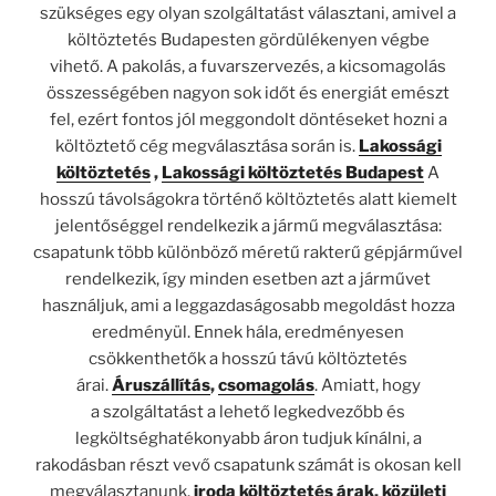
szükséges egy olyan szolgáltatást választani, amivel a
költöztetés Budapesten gördülékenyen végbe
vihető. A pakolás, a fuvarszervezés, a kicsomagolás
összességében nagyon sok időt és energiát emészt
fel, ezért fontos jól meggondolt döntéseket hozni a
költöztető cég megválasztása során is.
Lakossági
költöztetés
,
Lakossági költöztetés Budapest
A
hosszú távolságokra történő költöztetés alatt kiemelt
jelentőséggel rendelkezik a jármű megválasztása:
csapatunk több különböző méretű rakterű gépjárművel
rendelkezik, így minden esetben azt a járművet
használjuk, ami a leggazdaságosabb megoldást hozza
eredményül. Ennek hála, eredményesen
csökkenthetők a hosszú távú költöztetés
árai.
Áruszállítás
,
csomagolás
. Amiatt, hogy
a szolgáltatást a lehető legkedvezőbb és
legköltséghatékonyabb áron tudjuk kínálni, a
rakodásban részt vevő csapatunk számát is okosan kell
megválasztanunk.
iroda költöztetés árak
,
közületi