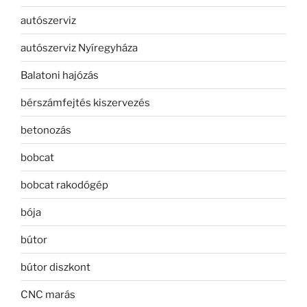
autószerviz
autószerviz Nyíregyháza
Balatoni hajózás
bérszámfejtés kiszervezés
betonozás
bobcat
bobcat rakodógép
bója
bútor
bútor diszkont
CNC marás