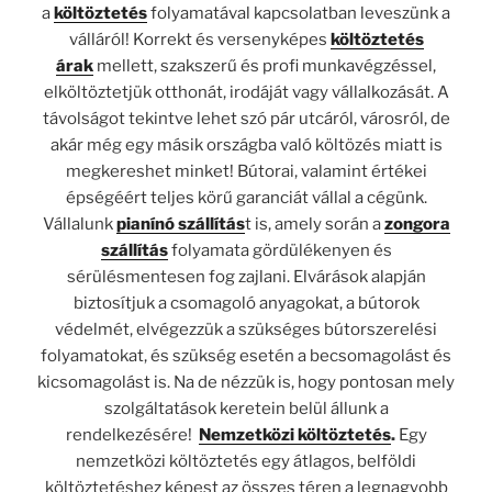
a
költöztetés
folyamatával kapcsolatban leveszünk a
válláról! Korrekt és versenyképes
költöztetés
árak
mellett, szakszerű és profi munkavégzéssel,
elköltöztetjük otthonát, irodáját vagy vállalkozását. A
távolságot tekintve lehet szó pár utcáról, városról, de
akár még egy másik országba való költözés miatt is
megkereshet minket! Bútorai, valamint értékei
épségéért teljes körű garanciát vállal a cégünk.
Vállalunk
pianínó szállítás
t is, amely során a
zongora
szállítás
folyamata gördülékenyen és
sérülésmentesen fog zajlani. Elvárások alapján
biztosítjuk a csomagoló anyagokat, a bútorok
védelmét, elvégezzük a szükséges bútorszerelési
folyamatokat, és szükség esetén a becsomagolást és
kicsomagolást is. Na de nézzük is, hogy pontosan mely
szolgáltatások keretein belül állunk a
rendelkezésére!
Nemzetközi költöztetés
.
Egy
nemzetközi költöztetés egy átlagos, belföldi
költöztetéshez képest az összes téren a legnagyobb