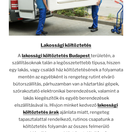
Lakossági költöztetés
A
lakossági költöztetés Budapest
területén, a
szállításoknak talán a legösszetettebb típusa, hiszen
egy lakás, vagy családi ház költöztetésének a folyamata
mentén az egyébként is rengeteg rutint elváró
bútorszállítás, párhuzamban van a háztartási gépek,
szórakoztató elektronikai berendezések, valamint a
lakás kiegészítők és egyéb berendezések
elszállításával is. Hívjon minket kedvező
lakossági
költöztetés árak
ajánlata miatt, rengeteg
tapasztalattal rendelkező, rutinos csapatunk a
költöztetés folyamán az összes felmerülő