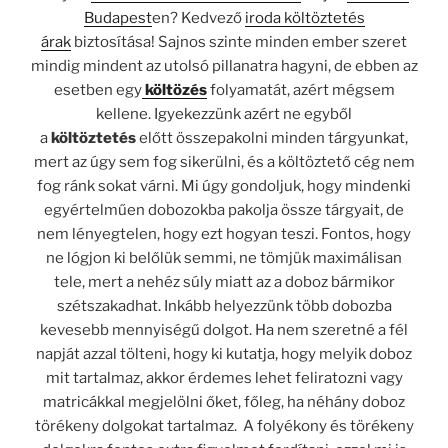
Budapest
en? Kedvező
iroda költöztetés
árak
biztosítása!
Sajnos szinte minden ember szeret
mindig mindent az utolsó pillanatra hagyni, de ebben az
esetben egy
költözés
folyamatát, azért mégsem
kellene. Igyekezzünk azért ne egyből
a
költöztetés
előtt összepakolni minden tárgyunkat,
mert az úgy sem fog sikerülni, és a költöztető cég nem
fog ránk sokat várni. Mi úgy gondoljuk
, hogy mindenki
egyértelműen dobozokba pakolja össze tárgyait, de
nem lényegtelen, hogy ezt hogyan teszi. Fontos, hogy
ne lógjon ki belőlük semmi, ne tömjük maximálisan
tele, mert a nehéz súly miatt az a doboz bármikor
szétszakadhat. Inkább helyezzünk több dobozba
kevesebb mennyiségű dolgot. Ha nem szeretné a fél
napját azzal tölteni, hogy ki kutatja, hogy melyik doboz
mit tartalmaz, akkor érdemes lehet feliratozni vagy
matricákkal megjelölni őket, főleg, ha néhány doboz
törékeny dolgokat tartalmaz.
A folyékony és törékeny