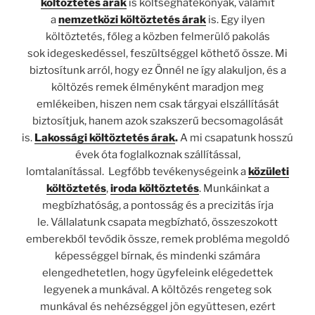
költöztetés árak
is költséghatékonyak, valamit
a
nemzetközi költöztetés árak
is. Egy ilyen
költöztetés, főleg a közben felmerülő pakolás
sok idegeskedéssel, feszültséggel köthető össze. Mi
biztosítunk arról, hogy ez Önnél ne így alakuljon, és a
költözés remek élményként maradjon meg
emlékeiben, hiszen nem csak tárgyai elszállítását
biztosítjuk, hanem azok szakszerű becsomagolását
is.
Lakossági költöztetés árak
.
A mi csapatunk hosszú
évek óta foglalkoznak szállítással,
lomtalanítással. Legfőbb tevékenységeink a
közületi
költöztetés
,
iroda költöztetés
. Munkáinkat a
megbízhatóság, a pontosság és a precizitás írja
le. Vállalatunk csapata megbízható, összeszokott
emberekből tevődik össze, remek probléma megoldó
képességgel bírnak, és mindenki számára
elengedhetetlen, hogy ügyfeleink elégedettek
legyenek a munkával. A költözés rengeteg sok
munkával és nehézséggel jön együttesen, ezért