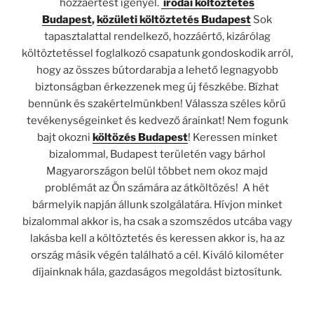
hozzáértést igényel.
irodai költöztetés
Budapest
,
közületi költöztetés Budapest
Sok
tapasztalattal rendelkező, hozzáértő, kizárólag
költöztetéssel foglalkozó csapatunk gondoskodik arról,
hogy az összes bútordarabja a lehető legnagyobb
biztonságban érkezzenek meg új fészkébe. Bízhat
bennünk és szakértelmünkben! Válassza széles körű
tevékenységeinket és kedvező árainkat! Nem fogunk
bajt okozni
költözés Budapest
! Keressen minket
bizalommal, Budapest területén vagy bárhol
Magyarországon belül többet nem okoz majd
problémát az Ön számára az átköltözés! A hét
bármelyik napján állunk szolgálatára. Hívjon minket
bizalommal akkor is, ha csak a szomszédos utcába vagy
lakásba kell a költöztetés és keressen akkor is, ha az
ország másik végén található a cél. Kiváló kilométer
díjainknak hála, gazdaságos megoldást biztosítunk.