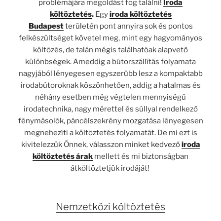
problémájára megoldást fog találni!
Iroda
költöztetés
.
Egy
iroda költöztetés
Budapest
területén pont annyira sok és pontos
felkészültséget követel meg, mint egy hagyományos
költözés, de talán mégis találhatóak alapvető
különbségek. Ameddig a bútorszállítás folyamata
nagyjából lényegesen egyszerűbb lesz a kompaktabb
irodabútoroknak köszönhetően, addig a hatalmas és
néhány esetben még végtelen mennyiségű
irodatechnika, nagy mérettel és súllyal rendelkező
fénymásolók, páncélszekrény mozgatása lényegesen
megnehezíti a költöztetés folyamatát. De mi ezt is
kivitelezzük Önnek, válasszon minket kedvező
iroda
költöztetés árak
mellett és mi biztonságban
átköltöztetjük irodáját!
Nemzetközi költöztetés