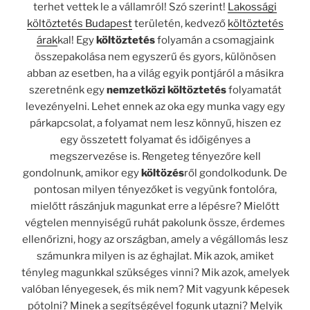
terhet vettek le a vállamról! Szó szerint!
Lakossági
költöztetés Budapest
területén, kedvező
költöztetés
árak
kal!
Egy
költöztetés
folyamán a csomagjaink
összepakolása nem egyszerű és gyors, különösen
abban az esetben, ha a világ egyik pontjáról a másikra
szeretnénk egy
nemzetközi költöztetés
folyamatát
levezényelni. Lehet ennek az oka egy munka vagy egy
párkapcsolat, a folyamat nem lesz könnyű, hiszen ez
egy összetett folyamat és időigényes a
megszervezése is. Rengeteg tényezőre kell
gondolnunk, amikor egy
költözés
ről gondolkodunk. De
pontosan milyen tényezőket is vegyünk fontolóra,
mielőtt rászánjuk magunkat erre a lépésre? Mielőtt
végtelen mennyiségű ruhát pakolunk össze, érdemes
ellenőrizni, hogy az országban, amely a végállomás lesz
számunkra milyen is az éghajlat.
Mik azok, amiket
tényleg magunkkal szükséges vinni? Mik azok, amelyek
valóban lényegesek, és mik nem? Mit vagyunk képesek
pótolni? Minek a segítségével fogunk utazni? Melyik