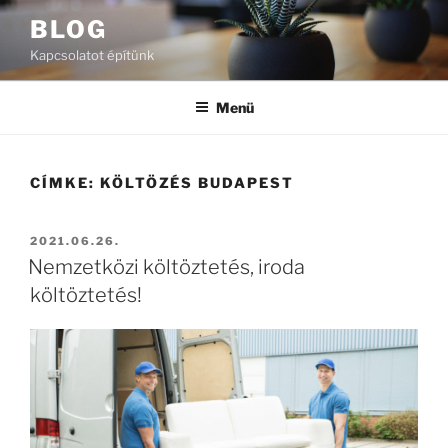
Tartalomhoz
BLOG
Kapcsolatot építünk
Menü
CÍMKE:
KÖLTÖZÉS BUDAPEST
BEKÜLDVE:
2021.06.26.
Nemzetközi költöztetés, iroda
költöztetés!