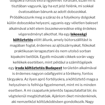
dolgokra fontos extra figyelmet fordítani, ezzel mi is
tisztában vagyunk, így ha ezt jelzi felénk, mi sokkal
óvatosabban bánunk az adott dobozokkal.
Próbálkozzunk meg a száraz és a folyékony dolgokat
külön dobozokba helyezni, ugyanis egy véletlen baleset
alkalmával a két elem összekeveredése elég érdekes
végeredményt alkothat. Ha egy
lakossági
költöztetés
előtt állunk, amely bútorszállítást is
magában foglal, érdemes az ajtószárnyakat, fiókokat
praktikusan leragasztani és nem utolsó sorban
kipakolni belőlük. Egyéb műszaki cikkek során vagy
kellékek esetében, mint például a számítógépek
egy
iroda költöztetés Budapest
területén alkalmával
is érdemes nagyon odafigyelni a törékeny, fontos
tárgyakra. Az ilyen apró fortélyokra, a költöztető maga a
helyszínen is felhívja figyelmemet, mint mi is minden
esetben. A mi csapatunk j
elentős tapasztalattal bír, és
végtelenül megbízhatóak. Ajánlom őket mindenkinek,
aki nemzetközi költözködésben gondolkozik. Nagy