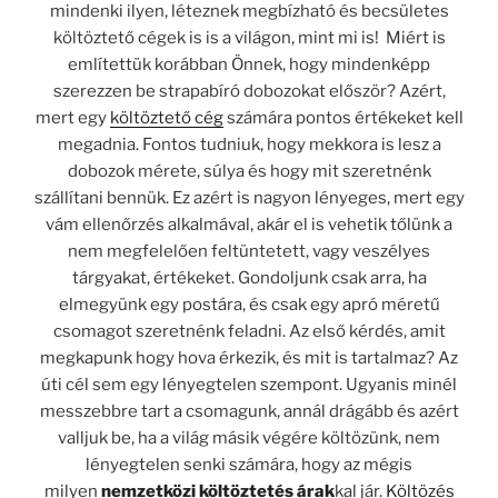
mindenki ilyen, léteznek megbízható és becsületes
költöztető cégek is is a világon, mint mi is!
Miért is
említettük korábban Önnek, hogy mindenképp
szerezzen be strapabíró dobozokat először? Azért,
mert egy
költöztető cég
számára pontos értékeket kell
megadnia. Fontos tudniuk, hogy mekkora is lesz a
dobozok mérete, súlya és hogy mit szeretnénk
szállítani bennük. Ez azért is nagyon lényeges, mert egy
vám ellenőrzés alkalmával, akár el is vehetik tőlünk a
nem megfelelően feltüntetett, vagy veszélyes
tárgyakat, értékeket. Gondoljunk csak arra, ha
elmegyünk egy postára, és csak egy apró méretű
csomagot szeretnénk feladni. Az első kérdés, amit
megkapunk hogy hova érkezik, és mit is tartalmaz? Az
úti cél sem egy lényegtelen szempont. Ugyanis minél
messzebbre tart a csomagunk, annál drágább és azért
valljuk be, ha a világ másik végére költözünk, nem
lényegtelen senki számára, hogy az mégis
milyen
nemzetközi költöztetés árak
kal jár.
Költözés