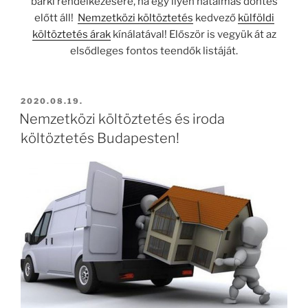
bárki rendelkezésére, ha egy ilyen hatalmas döntés
előtt áll!
Nemzetközi költöztetés
kedvező
külföldi
költöztetés árak
kínálatával!
Először is vegyük át az
elsődleges fontos teendők listáját.
BEKÜLDVE:
2020.08.19.
Nemzetközi költöztetés és iroda
költöztetés Budapesten!