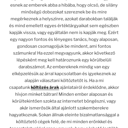
esnek az emberek abba a hibába, hogy olcsó, de silány
minőségű dobozokat szereznek be és mire
megérkeznek a helyszínre, azokat darabokban találják
és mind emellett egyes értéktárgyaikat sem egészben
kapják vissza, vagy egyáltalán nem is kapják meg. Ezért
egy nagyon fontos és lényeges tanács, hogy alaposan,
gondosan csomagoljuk be mindent, ami fontos
számunkra!
Ha ezzel megvagyunk, akkor következő
lépésként meg kell határoznunk egy körülbelüli
darabszámot. Az embereknek mindig van egy
elképzelésük az árral kapcsolatban és igyekeznek az
alapján választani költöztetőt is. Ha a mi
csapatunk
költözés árak
ajánlatairól érdeklődne, akkor
hívjon minket bátran! Minden ember alaposan és
körültekintően szokta az internetet böngészni, vagy
akár ismerősök által ajánlott szakemberekre
hagyatkoznak. Sokan állnak eleinte bizalmatlansággal a
költöztető cégek felé, de mi minden erőnkkel és