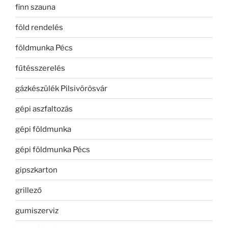
finn szauna
föld rendelés
földmunka Pécs
fűtésszerelés
gázkészülék Pilsivörösvár
gépi aszfaltozás
gépi földmunka
gépi földmunka Pécs
gipszkarton
grillező
gumiszerviz