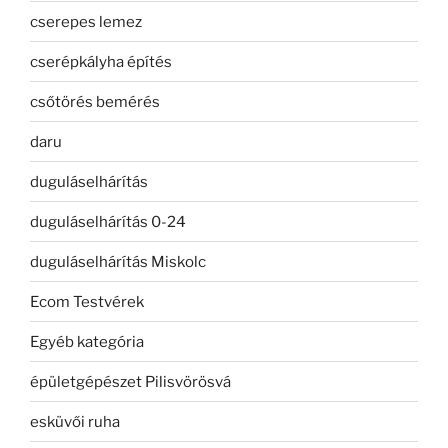
cserepes lemez
cserépkályha építés
csőtörés bemérés
daru
duguláselhárítás
duguláselhárítás 0-24
duguláselhárítás Miskolc
Ecom Testvérek
Egyéb kategória
épületgépészet Pilisvörösvá
esküvői ruha