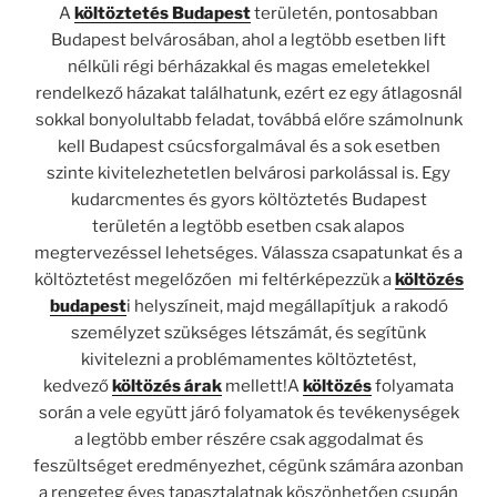
A
költöztetés Budapest
területén, pontosabban
Budapest belvárosában, ahol a legtöbb esetben lift
nélküli régi bérházakkal és magas emeletekkel
rendelkező házakat találhatunk, ezért ez egy átlagosnál
sokkal bonyolultabb feladat, továbbá előre számolnunk
kell Budapest csúcsforgalmával és a sok esetben
szinte kivitelezhetetlen belvárosi parkolással is. Egy
kudarcmentes és gyors költöztetés Budapest
területén a legtöbb esetben csak alapos
megtervezéssel lehetséges. Válassza csapatunkat és a
költöztetést megelőzően mi feltérképezzük a
költözés
budapest
i helyszíneit, majd megállapítjuk a rakodó
személyzet szükséges létszámát, és segítünk
kivitelezni a problémamentes költöztetést,
kedvező
költözés árak
mellett!A
költözés
folyamata
során a vele együtt járó folyamatok és tevékenységek
a legtöbb ember részére csak aggodalmat és
feszültséget eredményezhet, cégünk számára azonban
a rengeteg éves tapasztalatnak köszönhetően csupán