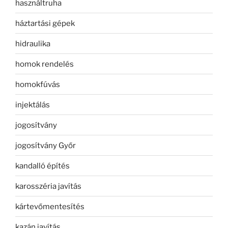
használtruha
háztartási gépek
hidraulika
homok rendelés
homokfúvás
injektálás
jogosítvány
jogosítvány Győr
kandalló építés
karosszéria javítás
kártevőmentesítés
kazán javítás