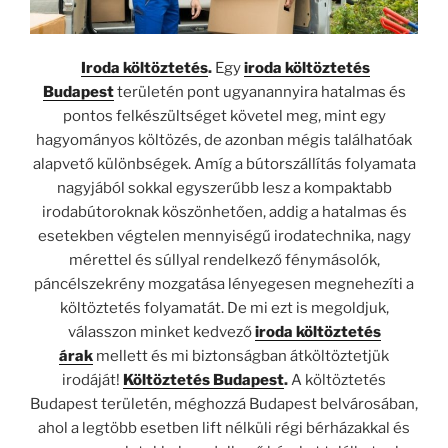
Iroda költöztetés
.
Egy
iroda költöztetés
Budapest
területén pont ugyanannyira hatalmas és
pontos felkészültséget követel meg, mint egy
hagyományos költözés, de azonban mégis találhatóak
alapvető különbségek. Amíg a bútorszállítás folyamata
nagyjából sokkal egyszerűbb lesz a kompaktabb
irodabútoroknak köszönhetően, addig a hatalmas és
esetekben végtelen mennyiségű irodatechnika, nagy
mérettel és súllyal rendelkező fénymásolók,
páncélszekrény mozgatása lényegesen megnehezíti a
költöztetés folyamatát. De mi ezt is megoldjuk,
válasszon minket kedvező
iroda költöztetés
árak
mellett és mi biztonságban átköltöztetjük
irodáját!
Költöztetés Budapest
.
A költöztetés
Budapest területén, méghozzá Budapest belvárosában,
ahol a legtöbb esetben lift nélküli régi bérházakkal és