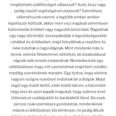
megbízható szállítócéget válasszuk?
Autó, busz
vagy
pedig repülő segítségével utazzunk?
Személyes
véleményünk szerint, a legtöbb ember amikor
legelőször költözik, akkor nem visz magával semmilyen
különösebb értéket vagy nagyobb bútorokat. Ragadnak
egy nagy bőröndöt, összepakolják a legszükségesebb
ruháikat és értékeiket, majd felszállnak a repülőre és
neki indultak a nagyvilágnak. Mint mindenki más is
tenné, eleinte félelemmel, kétellyel, de bizakodással
vágnak neki ennek a kalandnak. Rendelkeznek egy
célkitűzéssel, hogy mit szeretnének majd kint csinálni,
meddig szeretnének maradni. Egy biztos, hogy eleinte
nagyon nyögve nyelősen indulnak be a dolgok. Majd
végül egy évből kettő, a két évből három, a háromból
négy lesz és azon kapják magukat, hogy számos évet
töltenek el családjuktól és barátaiktól távol. De ezek
persze csak személyes gondolatok, mindenkinek
mások a célkitűzései, körülményei, mi pedig állunk