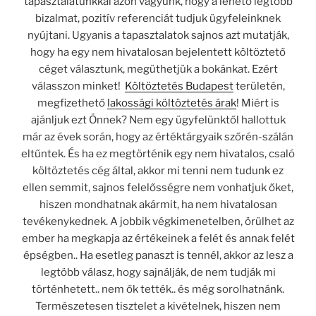
tapasztalatunkkal azon vagyunk, hogy a lehető legtöbb
bizalmat, pozitív referenciát tudjuk ügyfeleinknek
nyújtani. Ugyanis a tapasztalatok sajnos azt mutatják,
hogy ha egy nem hivatalosan bejelentett költöztető
céget választunk, megüthetjük a bokánkat. Ezért
válasszon minket!
Költöztetés Budapest
területén,
megfizethető
lakossági költöztetés árak
!
Miért is
ajánljuk ezt Önnek? Nem egy ügyfelünktől hallottuk
már az évek során, hogy az értéktárgyaik szőrén-szálán
eltűntek. És ha ez megtörténik egy nem hivatalos, csaló
költöztetés cég által, akkor mi tenni nem tudunk ez
ellen semmit, sajnos felelősségre nem vonhatjuk őket,
hiszen mondhatnak akármit, ha nem hivatalosan
tevékenykednek. A jobbik végkimenetelben, örülhet az
ember ha megkapja az értékeinek a felét és annak felét
épségben.. Ha esetleg panaszt is tennél, akkor az lesz a
legtöbb válasz, hogy sajnálják, de nem tudják mi
történhetett.. nem ők tették.. és még sorolhatnánk.
Természetesen tisztelet a kivételnek, hiszen nem