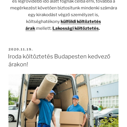
és legrövidebb idő alatt fognak célba érni, továbbá a
megérkezést követően biztosítunk mindenki számára
egy kirakodást végző személyzet is,
költséghatékony
külföldi költöztetés
árak
mellett.
Lakossági költöztetés
.
BEKÜLDVE:
2020.11.19.
Iroda költöztetés Budapesten kedvező
árakon!