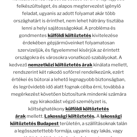
felkészültséget, és alapos megtervezést igénylő
feladat, ugyanis az adott folyamat akár több
országhatárt is érinthet, nem lehet hátrány tisztába
lenni a helyi sajátosságokkal. A probléma és
gondmentes
külföldi költöztetés
kivitelezése
érdekében gépjárműveinket folyamatosan
szervizeljük, és figyelemmel kísérjük az érintett
országokra és városokra vonatkozó szabályokat. A
kedvező
nemzetközi költöztetés árak
kínálata mellett,
rendszerint két rakodó sofőrrel rendelkezünk, ezért
értékei és bútorai a lehető legnagyobb biztonságban,
és legrövidebb idő alatt fognak célba érni, továbbá a
megérkezést követően biztosítunk mindenki számára
egy kirakodást végző személyzet is,
költséghatékony
külföldi költöztetés
árak
mellett.
Lakossági költöztetés
.
A
lakossági
költöztetés Budapest
területén, a szállításoknak talán
a legösszetettebb formája, ugyanis egy lakás, vagy