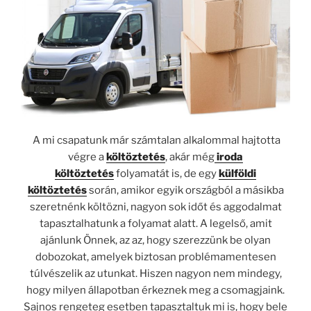
A mi csapatunk már számtalan alkalommal hajtotta
végre a
költöztetés
, akár még
iroda
költöztetés
folyamatát is, de egy
külföldi
költöztetés
során, amikor egyik országból a másikba
szeretnénk költözni, nagyon sok időt és aggodalmat
tapasztalhatunk a folyamat alatt. A legelső, amit
ajánlunk Önnek, az az, hogy szerezzünk be olyan
dobozokat, amelyek biztosan problémamentesen
túlvészelik az utunkat. Hiszen nagyon nem mindegy,
hogy milyen állapotban érkeznek meg a csomagjaink.
Sajnos rengeteg esetben tapasztaltuk mi is, hogy bele