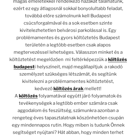
magas emeletekkel rendelkező házakat találhatunk,
ezért ez egy átlagosnál sokkal bonyolultabb feladat,
továbbá előre számolnunk kell Budapest
csúcsforgalmával és a sok esetben szinte
kivitelezhetetlen belvárosi parkolással is. Egy
problémamentes és gyors költöztetés Budapest
területén a legtöbb esetben csak alapos
megtervezéssel lehetséges. Válasszon minket és a
költöztetést megelőzően mi feltérképezzük a
költözés
budapest
i helyszíneit, majd megállapítjuk a rakodó
személyzet szükséges létszámát, és segítünk
kivitelezni a problémamentes költöztetést,
kedvező
költözés árak
mellett!
A
költözés
folyamatával együtt járó folyamatok és
tevékenységek a legtöbb ember számára csak
aggodalom és feszültség, számunkra azonban a
rengeteg éves tapasztalatnak köszönhetően csupán
egy mindennapos rutin. Hogy miben is tudunk Önnek
segítséget nyújtani? Hát abban, hogy minden terhet