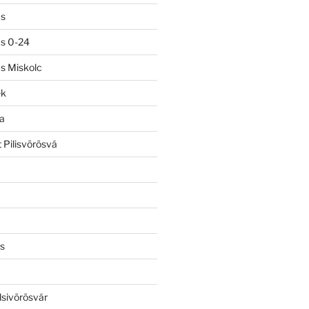
ás
ás 0-24
ás Miskolc
ek
a
 Pilisvörösvá
s
lsivörösvár