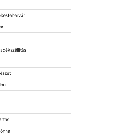
ékesfehérvár
ka
adékszállítás
észet
lon
ártás
rónnal