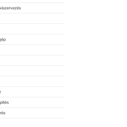
kiszervezés
gép
z
pítés
rés