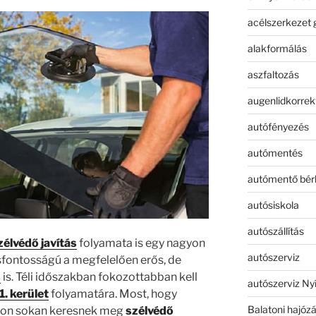
acélszerkezet 
alakformálás
aszfaltozás
augenlidkorrek
autófényezés
autómentés
autómentő bér
autósiskola
autószállítás
zélvédő javítás
folyamata is egy nagyon
autószerviz
sfontosságú a megfelelően erős, de
s
is. Téli időszakban fokozottabban kell
autószerviz Ny
1. kerület
folyamatára. Most, hogy
Balatoni hajóz
agyon sokan keresnek meg
szélvédő