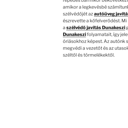
repedés bármikor bekövetkezhe
amikor a legkevésbé számítunk 
szélvédőjét az
autóüveg javítá
észrevette a kőfelverődést. Mi
a
szélvédő javítás Dunakeszi
g
Dunakeszi
folyamatait, így jel
óriásokhoz képest. Az autónk s
megvédi a vezetőt és az utasok
széltől és törmelékektől.