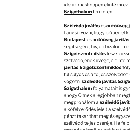
idejük másképpen elintézni ezt
Szigethalom
területén!
Szélvédő javítás
és
autóüveg j
hangsúlyozni, hogy időben el ke
Budapest
és
autóüveg javítás
segítségére, hívjon bizalomma
Szigetszentmiklós
lesz szüks
szélvédőjének üvege, eleinte
javítás Szigetszentmiklós
fol
túl súlyos és a teljes szélvédőt 
végezni
szélvédő javítás Szig
Szigethalom
folyamatait is gy
ahogy Önnek a legjobban megf
megpróbálom a
szélvédő javí
a kőfelverődés jeleit a szélvédő
pénzt takaríthat meg és egysz
szélvédő teljes cseréje. Ha fel