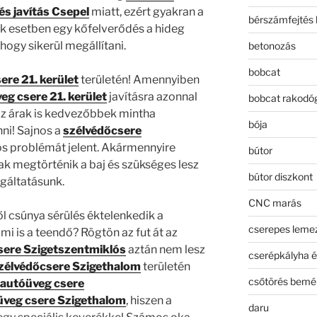
és javítás Csepel
miatt, ezért gyakran a
bérszámfejtés 
Sok esetben egy kőfelverődés a hideg
hogy sikerül megállítani.
betonozás
bobcat
ere 21. kerület
területén! Amennyiben
eg csere 21. kerület
javításra azonnal
bobcat rakodó
az árak is kedvezőbbek mintha
bója
ni! Sajnos a
szélvédőcsere
nos problémát jelent. Akármennyire
bútor
k megtörténik a baj és szükséges lesz
bútor diszkont
gáltatásunk.
CNC marás
 csúnya sérülés éktelenkedik a
cserepes leme
mi is a teendő? Rögtön az fut át az
sere Szigetszentmiklós
aztán nem lesz
cserépkályha é
zélvédőcsere Szigethalom
területén
csőtörés bemé
autóüveg csere
üveg csere Szigethalom
, hiszen a
daru