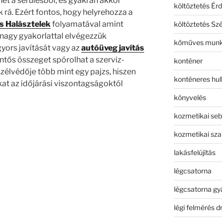
t a sérülésből, és gyakran akkor
költöztetés Érd
rá. Ezért fontos, hogy helyrehozza a
s Halásztelek
folyamatával amint
költöztetés Sz
 nagy gyakorlattal elvégezzük
kőműves mun
yors javítását vagy az
autóüveg javítás
entős összeget spórolhat a szerviz-
konténer
zélvédője több mint egy pajzs, hiszen
konténeres hull
at az időjárási viszontagságoktól
könyvelés
kozmetikai seb
kozmetikai sza
lakásfelújítás
légcsatorna
légcsatorna gy
légi felmérés d