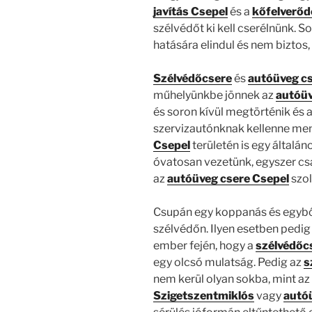
javítás Csepel
és a
kőfelverőd
szélvédőt ki kell cserélnünk. 
hatására elindul és nem biztos, 
Szélvédőcsere
és
autóüveg cs
műhelyünkbe jönnek az
autóüv
és soron kívül megtörténik és 
szervizautónknak kellenne men
Csepel
területén is egy általá
óvatosan vezetünk, egyszer csa
az
autóüveg csere Csepel
szol
Csupán egy koppanás és egyből
szélvédőn. Ilyen esetben pedig 
ember fején, hogy a
szélvédőc
egy olcsó mulatság. Pedig az
s
nem kerül olyan sokba, mint az
Szigetszentmiklós
vagy
autó