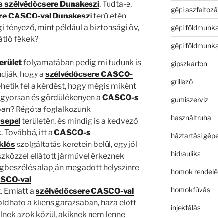
 szélvédőcsere Dunakeszi
. Tudta-e,
gépi aszfaltozá
re CASCO-val Dunakeszi
területén
i tényező, mint például a biztonsági öv,
gépi földmunk
átló fékek?
gépi földmunk
erület
folyamatában pedig mi tudunk is
gipszkarton
udják, hogy a
szélvédőcsere CASCO-
grillező
hetik fel a kérdést, hogy mégis miként
, gyorsan és gördülékenyen a
CASCO-s
gumiszerviz
an? Régóta foglalkozunk
használtruha
sepel
területén, és mindig is a kedvező
 Továbbá, itt a
CASCO-s
háztartási gép
klós
szolgáltatás keretein belül, egy jól
hidraulika
szközzel ellátott járművel érkeznek
gbeszélés alapján megadott helyszínre
homok rendelé
ASCO-val
homokfúvás
. Emiatt a
szélvédőcsere CASCO-val
dható a kliens garázsában, háza előtt
injektálás
élnek azok közül, akiknek nem lenne