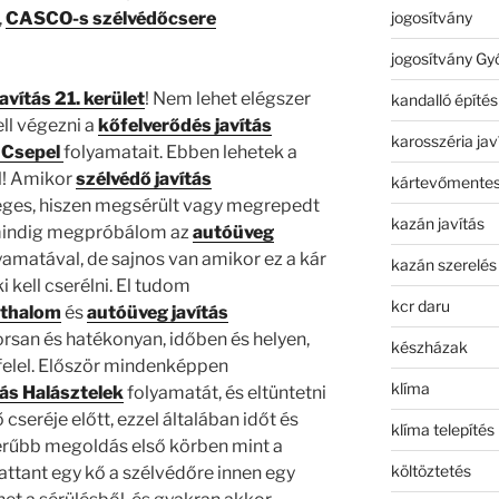
jogosítvány
,
CASCO-s szélvédőcsere
jogosítvány Gy
avítás 21. kerület
! Nem lehet elégszer
kandalló építés
ll végezni a
kőfelverődés javítás
karosszéria jav
 Csepel
folyamatait. Ebben lehetek a
l! Amikor
szélvédő javítás
kártevőmentes
éges, hiszen megsérült vagy megrepedt
kazán javítás
 mindig megpróbálom az
autóüveg
yamatával, de sajnos van amikor ez a kár
kazán szerelés
ki kell cserélni. El tudom
kcr daru
ethalom
és
autóüveg javítás
orsan és hatékonyan, időben és helyen,
készházak
elel. Először mindenképpen
klíma
tás Halásztelek
folyamatát, és eltüntetni
 cseréje előtt, ezzel általában időt és
klíma telepítés
erűbb megoldás első körben mint a
költöztetés
pattant egy kő a szélvédőre innen egy