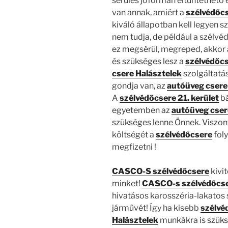
sérülés jóformán eltűntethető
van annak, amiért a
szélvédőcs
kiváló állapotban kell legyen 
nem tudja, de például a szélvédő
ez megsérül, megreped, akkor
és szükséges lesz a
szélvédőc
csere Halásztelek
szolgáltatás
gondja van, az
autóüveg csere
A
szélvédőcsere 21. kerület
bá
egyetemben az
autóüveg cser
szükséges lenne Önnek. Viszon
költségét a
szélvédőcsere
fol
megfizetni !
CASCO-S szélvédőcsere
kivit
minket!
CASCO-s szélvédőcse
hivatásos karosszéria-lakatos
járművét! Így ha kisebb
szélvé
Halásztelek
munkákra is szüks