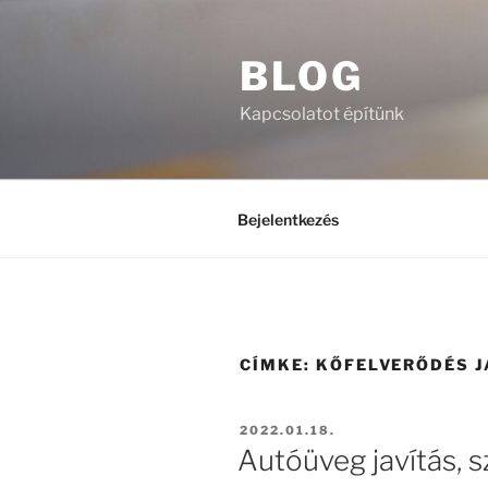
Tartalomhoz
BLOG
Kapcsolatot építünk
Bejelentkezés
CÍMKE:
KŐFELVERŐDÉS J
BEKÜLDVE:
2022.01.18.
Autóüveg javítás, s