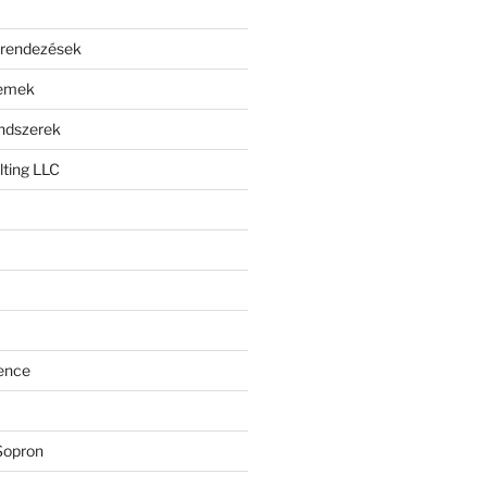
erendezések
lemek
endszerek
ting LLC
ence
Sopron