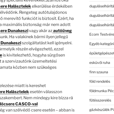
 egy speciális keverékkel.Számos oka
duguláselhárít
ere Halásztelek
elkerülése érdekében
szélvédőnk. Rengeteg autótulajdonos
duguláselhárít
 merevítő funkciót is biztosít. Ezért, ha
 a maximális biztonság már nem adott
duguláselhárít
sere Dunakeszi
vagy akár az
autóüveg
Ecom Testvér
unk. Ha valakinek bármi ilyen jellegű
 Dunakeszi
szolgáltatást kell igényelni.
Egyéb kategóri
rmelyik részén elvégezhető, ezzel
épületgépészet
e
is kivitelezhető, hogyha sürgősen
t a szervizautónk üzemeltetési
esküvői ruha
yamata közben nem szükséges
finn szauna
föld rendelés
elezése miatt is kereshet
földmunka Péc
re Halásztelek
esetén válasszon
 szakembert. Nem mindegy kire bízza rá
fűtésszerelés
dőcsere CASCO-val
gázkészülék Pi
ég van szélvédő csere esetén – abban is