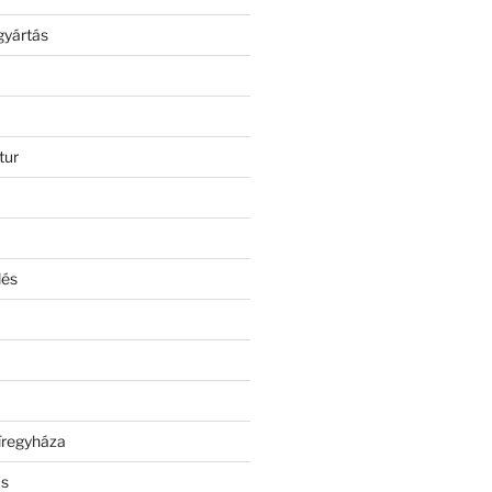
gyártás
tur
lés
íregyháza
ás