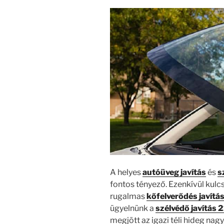
A helyes
autóüveg javítás
és
s
fontos tényező. Ezenkívül kulc
rugalmas
kőfelverődés javítá
ügyelnünk a
szélvédő javítás 2
megjött az igazi téli hideg n