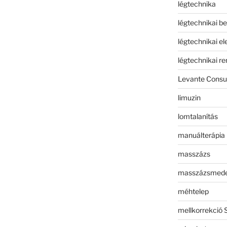
légtechnika
légtechnikai b
légtechnikai e
légtechnikai r
Levante Consul
limuzin
lomtalanítás
manuálterápia
masszázs
masszázsmed
méhtelep
mellkorrekció 